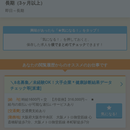
長期（3ヶ月以上）
即日～長期
興味があったら「★気になる！」をタップ！
「気になる！」を押しておくと、
保存した求人を
後でまとめてチェック
できます！
あなたの閲覧履歴からのオススメのお仕事です
＼8名募集／未経験OK！大手企業＊健康診断結果データ
チェック等[派遣]
給 与
時給1600円＋交 【月収例】316,000円～ ■
給与の前払いが可能な速払いサービスあり
交通費
交通費支給あり
気になる!
勤務地
大阪府大阪市中央区 大阪メトロ御堂筋線 心
斎橋駅徒歩7分、大阪メトロ御堂筋線 本町駅徒歩7分