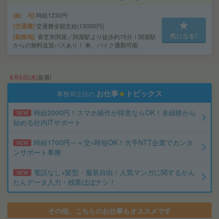
給 与
時給1230円
交通費
交通費全額支給(13000円)
気になる!
勤務地
香芝市関屋／関屋駅より徒歩約15分！関屋駅
からの無料送迎バスあり！ 車、バイク通勤可能
8月6日(木)
新着!
お仕事
★
トピックス
事務局注目の
時給2000円！スマホ操作が得意ならOK！未経験から
NEW
始める社内ITサポート
時給1700円～＋交×時短OK！大手NTT企業でカンタ
NEW
ンサポート事務
電話なし×髪型・服装自由！人気マンガに関するかん
NEW
たんデータ入力・残業ほぼナシ！
その他、こちらのお仕事もオススメです