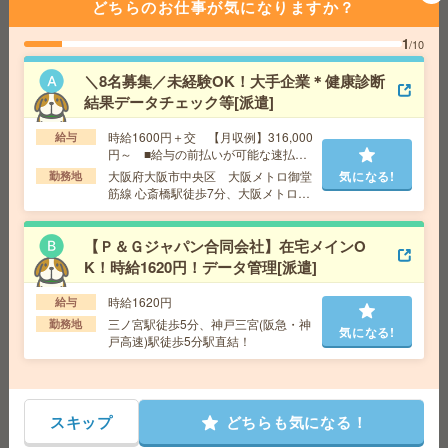
給 与
時給1300円
どちらのお仕事が気になりますか？
交通費
交通費支給有り
1
気になる!
/10
勤務地
新三田駅～徒歩8分 ※車通勤・バイク通勤O
K
＼8名募集／未経験OK！大手企業＊健康診断
結果データチェック等[派遣]
給与即払いOK！高時給！日勤のお仕事！チェック・検査
時給1600円＋交 【月収例】316,000
給与
作業[派遣]
円～ ■給与の前払いが可能な速払い
サービスあり
大阪府大阪市中央区 大阪メトロ御堂
気になる!
勤務地
給 与
時給2000円
筋線 心斎橋駅徒歩7分、大阪メトロ御
交通費
交通費支給有り
堂筋線 本町駅徒歩7分
気になる!
勤務地
尼崎駅～徒歩13分 ※バイク通勤OK
【Ｐ＆Ｇジャパン合同会社】在宅メインO
K！時給1620円！データ管理[派遣]
給与即払いOK！高時給！土日休み！日勤のお仕事！選別
時給1620円
作業など[派遣]
給与
三ノ宮駅徒歩5分、神戸三宮(阪急・神
勤務地
気になる!
戸高速)駅徒歩5分駅直結！
給 与
時給1350円
交通費
交通費支給有り
気になる!
勤務地
福崎駅～車10分 ※車通勤・バイク通勤OK
スキップ
どちらも気になる！
<タイパ抜群>金属の搬送・梱包／要自動車免許（日勤）