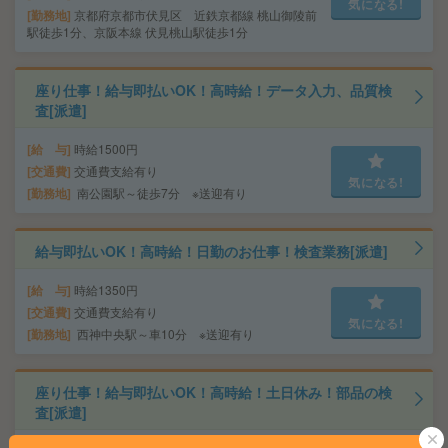
気になる!
勤務地
京都府京都市伏見区 近鉄京都線 桃山御陵前
駅徒歩1分、京阪本線 伏見桃山駅徒歩1分
座り仕事！給与即払いOK！高時給！データ入力、品質検
査[派遣]
給 与
時給1500円
交通費
交通費支給有り
気になる!
勤務地
南公園駅～徒歩7分 ※送迎有り
給与即払いOK！高時給！日勤のお仕事！検査業務[派遣]
給 与
時給1350円
交通費
交通費支給有り
気になる!
勤務地
西神中央駅～車10分 ※送迎有り
座り仕事！給与即払いOK！高時給！土日休み！部品の検
査[派遣]