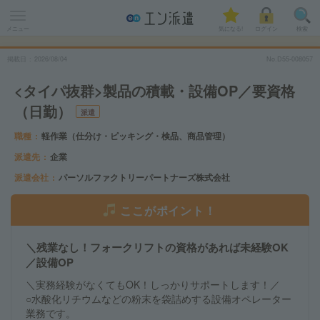
メニュー
気になる!
ログイン
検索
掲載日
2026
/
08
/
04
No.D55-008057
<タイパ抜群>製品の積載・設備OP／要資格
（日勤）
派遣
職種
軽作業（仕分け・ピッキング・検品、商品管理）
派遣先
企業
派遣会社
パーソルファクトリーパートナーズ株式会社
ここがポイント！
＼残業なし！フォークリフトの資格があれば未経験OK
／設備OP
＼実務経験がなくてもOK！しっかりサポートします！／
○水酸化リチウムなどの粉末を袋詰めする設備オペレーター
業務です。