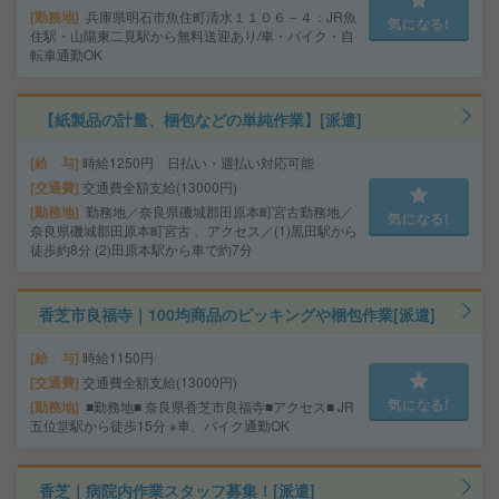
勤務地
兵庫県明石市魚住町清水１１０６－４：JR魚
気になる!
住駅・山陽東二見駅から無料送迎あり/車・バイク・自
転車通勤OK
【紙製品の計量、梱包などの単純作業】[派遣]
給 与
時給1250円 日払い・週払い対応可能
交通費
交通費全額支給(13000円)
勤務地
勤務地／奈良県磯城郡田原本町宮古勤務地／
気になる!
奈良県磯城郡田原本町宮古 、アクセス／(1)黒田駅から
徒歩約8分 (2)田原本駅から車で約7分
香芝市良福寺｜100均商品のピッキングや梱包作業[派遣]
給 与
時給1150円
交通費
交通費全額支給(13000円)
気になる!
勤務地
■勤務地■ 奈良県香芝市良福寺■アクセス■ JR
五位堂駅から徒歩15分 ※車、バイク通勤OK
香芝｜病院内作業スタッフ募集！[派遣]