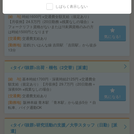
[派遣]
しばらく表示しない
給 与
時給1600円 ※交通費全額支給（規定あり）
【月収例】24.5万円（20日勤務 ※残業なしの場合） ※
フォークリフト資格がないまたは1t未満資格のみの方
は時給1500円となります
気になる!
交通費
交通費支給あり
勤務地
近鉄けいはんな線 吉田駅 「吉田駅」から徒歩
13分
<タイパ抜群>出荷・梱包（2交替）[派遣]
給 与
基本時給1700円・深夜時給2125円 ※交通費全
額支給（規定あり） 【月収例】29.7万円（20日勤務＋
深夜60h ※残業なしの場合）
交通費
交通費支給あり
気になる!
勤務地
阪神本線 青木駅 「青木駅」から徒歩5分 ＊自
転車、バイク通勤OK
<タイパ抜群>研究活動の支援／大学スタッフ（日勤）[派
遣]