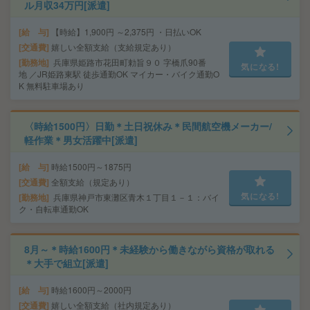
ル月収34万円[派遣]
給 与
【時給】1,900円 ～2,375円 ・日払いOK
交通費
嬉しい全額支給（支給規定あり）
勤務地
兵庫県姫路市花田町勅旨９０ 字橋爪90番
気になる!
地 ／JR姫路東駅 徒歩通勤OK マイカー・バイク通勤O
K 無料駐車場あり
〈時給1500円〉日勤＊土日祝休み＊民間航空機メーカー/
軽作業＊男女活躍中[派遣]
給 与
時給1500円～1875円
交通費
全額支給（規定あり）
気になる!
勤務地
兵庫県神戸市東灘区青木１丁目１－１：バイ
ク・自転車通勤OK
8月～＊時給1600円＊未経験から働きながら資格が取れる
＊大手で組立[派遣]
給 与
時給1600円～2000円
交通費
嬉しい全額支給（社内規定あり）