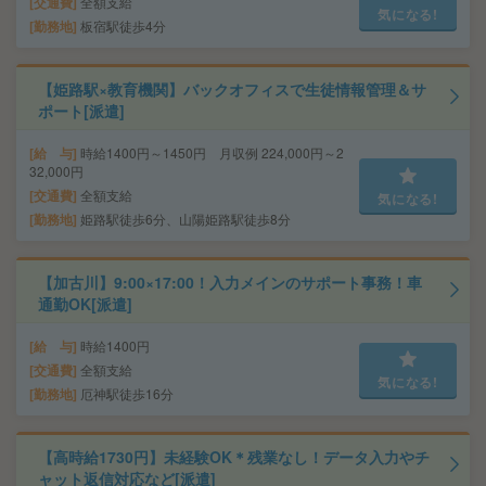
交通費
全額支給
気になる!
勤務地
板宿駅徒歩4分
【姫路駅×教育機関】バックオフィスで生徒情報管理＆サ
ポート[派遣]
給 与
時給1400円～1450円 月収例 224,000円～2
32,000円
交通費
全額支給
気になる!
勤務地
姫路駅徒歩6分、山陽姫路駅徒歩8分
【加古川】9:00×17:00！入力メインのサポート事務！車
通勤OK[派遣]
給 与
時給1400円
交通費
全額支給
気になる!
勤務地
厄神駅徒歩16分
【高時給1730円】未経験OK＊残業なし！データ入力やチ
ャット返信対応など[派遣]