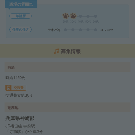
職場の雰囲気
年齢層
20代
30代
40代
50代
60代
仕事の仕方
テキパキ
コツコツ
募集情報
時給
時給1450円
交通費
交通費支給あり
勤務地
兵庫県神崎郡
JR播但線 寺前駅
「寺前駅」から車2分