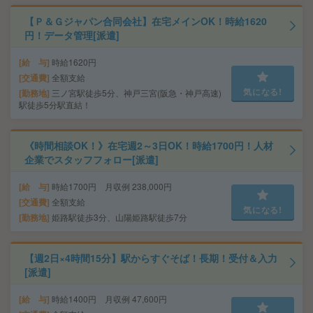
【Ｐ＆Ｇジャパン合同会社】在宅メインOK！時給1620
円！データ管理[派遣]
給 与
時給1620円
交通費
全額支給
気になる!
勤務地
三ノ宮駅徒歩5分、神戸三宮(阪急・神戸高速)
駅徒歩5分駅直結！
《時間相談OK！》在宅週2～3日OK！時給1700円！人材
企業でスタッフフォロー[派遣]
給 与
時給1700円 月収例 238,000円
交通費
全額支給
気になる!
勤務地
姫路駅徒歩3分、山陽姫路駅徒歩7分
【週2日×4時間15分】駅からすぐそば！長期！受付＆入力
[派遣]
給 与
時給1400円 月収例 47,600円