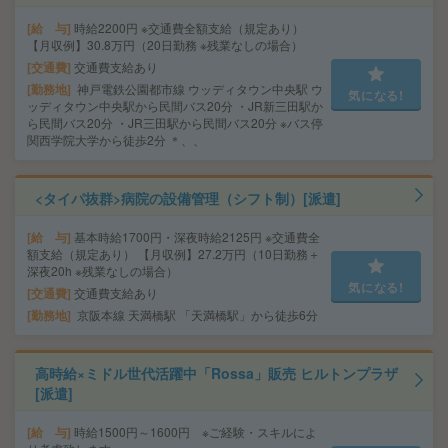
給 与
時給2200円 ※交通費全額支給（規定あり）
【月収例】30.8万円（20日勤務 ※残業なしの場合）
交通費
交通費支給あり
勤務地
神戸電鉄公園都市線 ウッディタウン中央駅 ウ
気になる!
ッディタウン中央駅から民間バス20分 ・JR新三田駅か
ら民間バス20分 ・JR三田駅から民間バス20分 ※バス停
関西学院大学から徒歩2分 ＊、、
<タイパ抜群>病院の設備管理（シフト制）[派遣]
給 与
基本時給1700円・深夜時給2125円 ※交通費全
額支給（規定あり） 【月収例】27.2万円（10日勤務＋
深夜20h ※残業なしの場合）
気になる!
交通費
交通費支給あり
勤務地
京阪本線 天満橋駅 「天満橋駅」から徒歩6分
高時給×ミドル世代活躍中「Rossa」販売 ヒルトンプラザ
[派遣]
給 与
時給1500円～1600円 ※ご経験・スキルによ