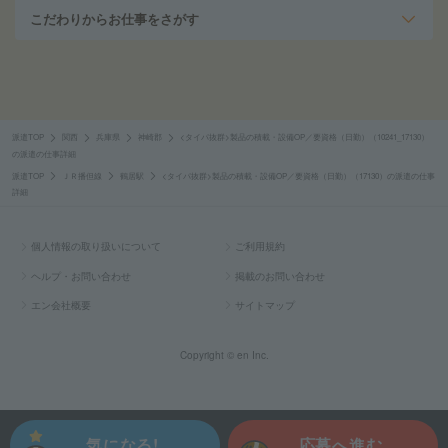
こだわりからお仕事をさがす
派遣TOP
関西
兵庫県
神崎郡
<タイパ抜群>製品の積載・設備OP／要資格（日勤）（10241_17130）
の派遣の仕事詳細
派遣TOP
ＪＲ播但線
鶴居駅
<タイパ抜群>製品の積載・設備OP／要資格（日勤）（17130）の派遣の仕事
詳細
個人情報の取り扱いについて
ご利用規約
ヘルプ・お問い合わせ
掲載のお問い合わせ
エン会社概要
サイトマップ
Copyright © en Inc.
気になる!
応募へ進む