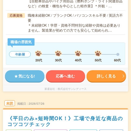
【自動車部品やバイク用部品（燃料ポンプ・ライト関連部品
など）の検査・梱包を中心とした軽作業】＊外観・…
職種未経験OK / ブランクOK / パソコンスキル不要 / 英語力不
応募資格
要
＊未経験OK！学歴・資格不問特別な経験や資格は必要あり
ません。製造業が初めての方でも安心して始められ…
職場の雰囲気
年齢層
20代
30代
40代
50代
60代
気になる!
応募へ進む
詳しく見る
派遣会社
株式会社サンレディース
未読
掲載日
2026/07/26
《平日のみ×短時間OK！》工場で身近な商品の
コツコツチェック