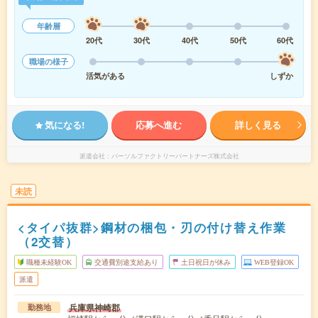
年齢層
20代
30代
40代
50代
60代
職場の様子
活気がある
しずか
気になる!
応募へ進む
詳しく見る
派遣会社
パーソルファクトリーパートナーズ株式会社
未読
<タイパ抜群>鋼材の梱包・刃の付け替え作業
（2交替）
職種未経験OK
交通費別途支給あり
土日祝日が休み
WEB登録OK
派遣
兵庫県神崎郡
勤務地