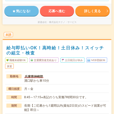
気になる!
応募へ進む
詳しく見る
派遣会社
株式会社テクノ・サービス
未読
給与即払いOK！高時給！土日休み！スイッチ
の組立・検査
職種未経験OK
交通費別途支給あり
土日祝日が休み
WEB登録OK
派遣
兵庫県神崎郡
勤務地
溝口駅から車10分
月～金
曜日頻度
8:45～17:15※表記のうち実働7時間30分です。
時間
長期【ご応募から1週間以内(最短2日目)のスピード就業が可
期間
能】即日～