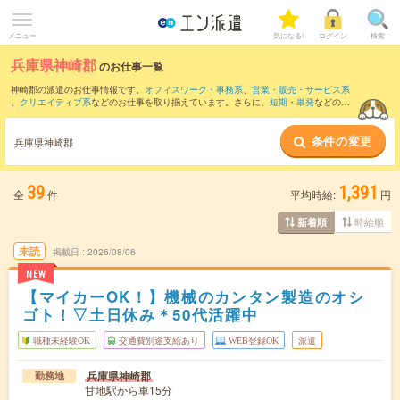
メニュー
気になる!
ログイン
検索
兵庫県神崎郡
のお仕事一覧
神崎郡の派遣のお仕事情報です。
オフィスワーク・事務系
、
営業・販売・サービス系
、
クリエイティブ系
などのお仕事を取り揃えています。さらに、
短期
・
単発
などの期
間や、
職種未経験OK
などのこだわり条件で絞り込んでいただけます。
条件の変更
また、
姫路市
・
加西市
など隣接エリアのお仕事もご確認いただけます。
兵庫県神崎郡
39
1,391
全
件
平均時給:
円
時給順
新着順
未読
掲載日
2026/08/06
NEW
【マイカーOK！】機械のカンタン製造のオシ
ゴト！▽土日休み＊50代活躍中
職種未経験OK
交通費別途支給あり
WEB登録OK
派遣
兵庫県神崎郡
勤務地
甘地駅から車15分