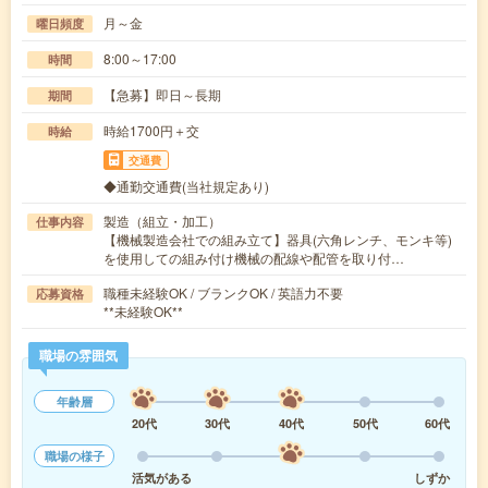
月～金
曜日頻度
8:00～17:00
時間
【急募】即日～長期
期間
時給1700円＋交
時給
交通費
◆通勤交通費(当社規定あり)
製造（組立・加工）
仕事内容
【機械製造会社での組み立て】器具(六角レンチ、モンキ等)
を使用しての組み付け機械の配線や配管を取り付…
職種未経験OK / ブランクOK / 英語力不要
応募資格
**未経験OK**
職場の雰囲気
年齢層
20代
30代
40代
50代
60代
職場の様子
活気がある
しずか