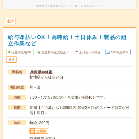
派遣会社
株式会社バイトレ（キャムコムグループ）
未読
給与即払いOK！高時給！土日休み！製品の組
立作業など
職種未経験OK
交通費別途支給あり
土日祝日が休み
WEB登録OK
派遣
兵庫県神崎郡
勤務地
甘地駅から徒歩24分
月～金
曜日頻度
8:30～17:15※表記のうち実働7時間40分です。
時間
長期【ご応募から1週間以内(最短2日目)のスピード就業が可
期間
能】即日～
時給1200円
時給
交通費
交通費支給有り