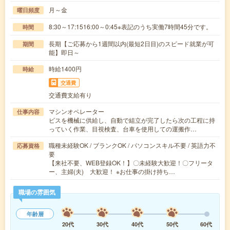
月～金
曜日頻度
8:30～17:1516:00～0:45※表記のうち実働7時間45分です。
時間
長期【ご応募から1週間以内(最短2日目)のスピード就業が可
期間
能】即日～
時給1400円
時給
交通費
交通費支給有り
マシンオペレーター
仕事内容
ビスを機械に供給し、自動で組立が完了したら次の工程に持
っていく作業、目視検査、台車を使用しての運搬作…
職種未経験OK / ブランクOK / パソコンスキル不要 / 英語力不
応募資格
要
【来社不要、WEB登録OK！】〇未経験大歓迎！〇フリータ
ー、主婦(夫) 大歓迎！ ※お仕事の掛け持ち…
職場の雰囲気
年齢層
20代
30代
40代
50代
60代