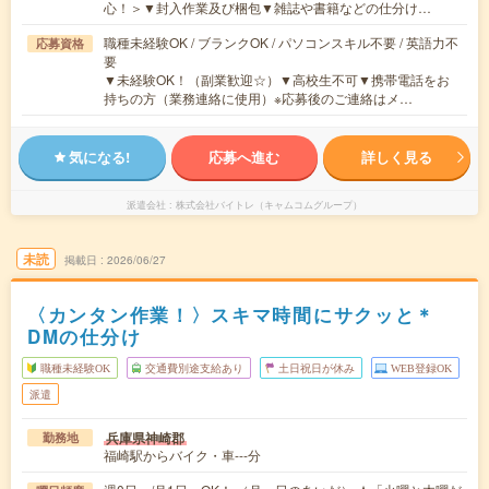
心！＞▼封入作業及び梱包▼雑誌や書籍などの仕分け…
職種未経験OK / ブランクOK / パソコンスキル不要 / 英語力不
応募資格
要
▼未経験OK！（副業歓迎☆）▼高校生不可▼携帯電話をお
持ちの方（業務連絡に使用）※応募後のご連絡はメ…
気になる!
応募へ進む
詳しく見る
派遣会社
株式会社バイトレ（キャムコムグループ）
未読
掲載日
2026/06/27
〈カンタン作業！〉スキマ時間にサクッと＊
DMの仕分け
職種未経験OK
交通費別途支給あり
土日祝日が休み
WEB登録OK
派遣
兵庫県神崎郡
勤務地
福崎駅からバイク・車---分