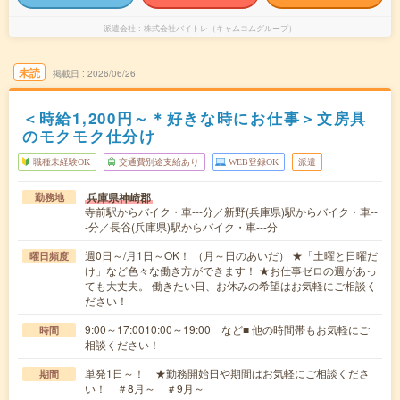
派遣会社
株式会社バイトレ（キャムコムグループ）
未読
掲載日
2026/06/26
＜時給1,200円～＊好きな時にお仕事＞文房具
のモクモク仕分け
職種未経験OK
交通費別途支給あり
WEB登録OK
派遣
兵庫県神崎郡
勤務地
寺前駅からバイク・車---分／新野(兵庫県)駅からバイク・車--
-分／長谷(兵庫県)駅からバイク・車---分
週0日～/月1日～OK！ （月～日のあいだ） ★「土曜と日曜だ
曜日頻度
け」など色々な働き方ができます！ ★お仕事ゼロの週があっ
ても大丈夫。 働きたい日、お休みの希望はお気軽にご相談く
ださい！
9:00～17:0010:00～19:00 など■ 他の時間帯もお気軽にご
時間
相談ください！
単発1日～！ ★勤務開始日や期間はお気軽にご相談くださ
期間
い！ ＃8月～ ＃9月～