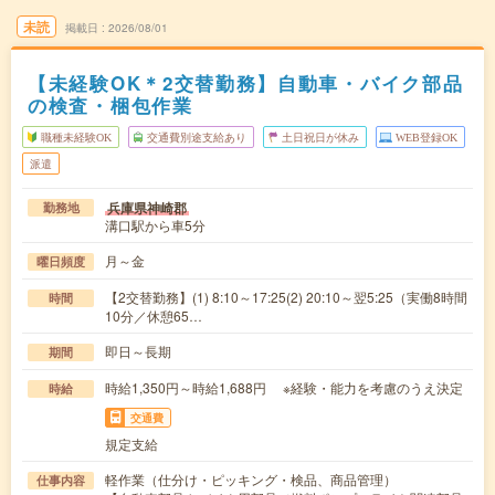
未読
掲載日
2026/08/01
【未経験OK＊2交替勤務】自動車・バイク部品
の検査・梱包作業
職種未経験OK
交通費別途支給あり
土日祝日が休み
WEB登録OK
派遣
兵庫県神崎郡
勤務地
溝口駅から車5分
月～金
曜日頻度
【2交替勤務】(1) 8:10～17:25(2) 20:10～翌5:25（実働8時間
時間
10分／休憩65…
即日～長期
期間
時給1,350円～時給1,688円 ※経験・能力を考慮のうえ決定
時給
交通費
規定支給
軽作業（仕分け・ピッキング・検品、商品管理）
仕事内容