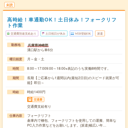
未読
高時給！車通勤OK！土日休み！フォークリフ
ト作業
交通費別途支給あり
土日祝日が休み
WEB登録OK
派遣
兵庫県神崎郡
勤務地
溝口駅から車6分
月～金・土
曜日頻度
8:00～17:009:00～18:00※表記のうち実働8時間です。
時間
長期【ご応募から1週間以内(最短2日目)のスピード就業が可
期間
能】即日～
時給1400円
時給
交通費
交通費支給有り
フォークリフト
仕事内容
倉庫内で梱包、フォークリフトを使用しての運搬、簡単な
PC入力作業などをお願いします。(派遣)幅広い年…