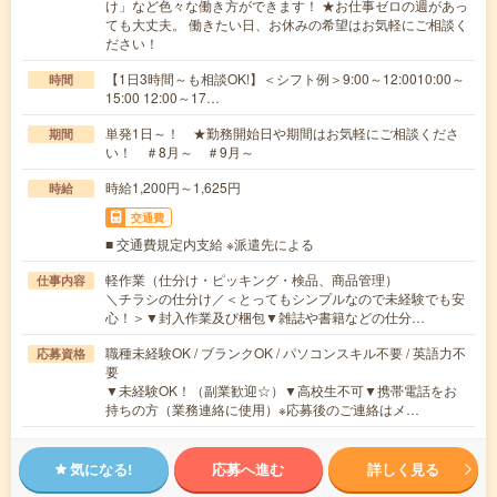
け」など色々な働き方ができます！ ★お仕事ゼロの週があっ
ても大丈夫。 働きたい日、お休みの希望はお気軽にご相談く
ださい！
【1日3時間～も相談OK!】＜シフト例＞9:00～12:0010:00～
時間
15:00 12:00～17…
単発1日～！ ★勤務開始日や期間はお気軽にご相談くださ
期間
い！ ＃8月～ ＃9月～
時給1,200円～1,625円
時給
交通費
■ 交通費規定内支給 ※派遣先による
軽作業（仕分け・ピッキング・検品、商品管理）
仕事内容
＼チラシの仕分け／＜とってもシンプルなので未経験でも安
心！＞▼封入作業及び梱包▼雑誌や書籍などの仕分…
職種未経験OK / ブランクOK / パソコンスキル不要 / 英語力不
応募資格
要
▼未経験OK！（副業歓迎☆）▼高校生不可▼携帯電話をお
持ちの方（業務連絡に使用）※応募後のご連絡はメ…
気になる!
応募へ進む
詳しく見る