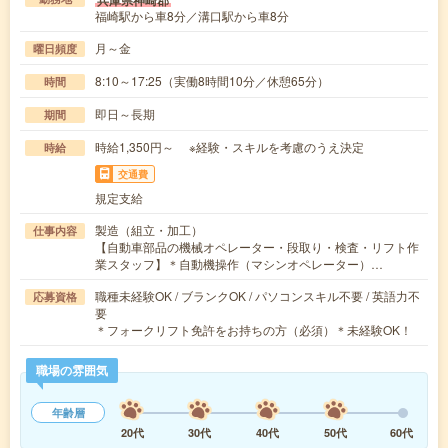
福崎駅から車8分／溝口駅から車8分
月～金
曜日頻度
8:10～17:25（実働8時間10分／休憩65分）
時間
即日～長期
期間
時給1,350円～ ※経験・スキルを考慮のうえ決定
時給
交通費
規定支給
製造（組立・加工）
仕事内容
【自動車部品の機械オペレーター・段取り・検査・リフト作
業スタッフ】＊自動機操作（マシンオペレーター）…
職種未経験OK / ブランクOK / パソコンスキル不要 / 英語力不
応募資格
要
＊フォークリフト免許をお持ちの方（必須）＊未経験OK！
職場の雰囲気
年齢層
20代
30代
40代
50代
60代