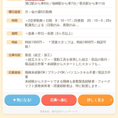
溝口駅から車6分／福崎駅から車7分／香呂駅から車11分
月～金の週5日勤務
曜日頻度
＜2交替勤務＞日勤 8：10～17：25夜勤 20：10～5：25※
時間
配属先による（日勤のみ、夜勤のみ…
＜急募＞即日～長期（3ヶ月以上）
期間
時給1350円～ ＊溶接スタッフは、時給1800円～相談可
時給
能！
製造（組立・加工）
仕事内容
＜組立スタッフ＞・電動工具を使用した組立・部品の取付・
製品組立作業＊未経験からスタートしたスタッフも…
職種未経験OK / ブランクOK / パソコンスキル不要 / 英語力不
応募資格
要
未経験からスタートできる職種も多数製造経験者・フォーク
リフト資格保有者・溶接経験者は、特に歓迎します…
気になる!
応募へ進む
詳しく見る
派遣会社
株式会社サンレディース