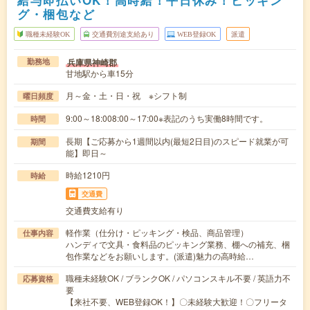
給与即払いOK！高時給！平日休み！ピッキン
グ・梱包など
職種未経験OK
交通費別途支給あり
WEB登録OK
派遣
兵庫県神崎郡
勤務地
甘地駅から車15分
月～金・土・日・祝 ※シフト制
曜日頻度
9:00～18:008:00～17:00※表記のうち実働8時間です。
時間
長期【ご応募から1週間以内(最短2日目)のスピード就業が可
期間
能】即日～
時給1210円
時給
交通費
交通費支給有り
軽作業（仕分け・ピッキング・検品、商品管理）
仕事内容
ハンディで文具・食料品のピッキング業務、棚への補充、梱
包作業などをお願いします。(派遣)魅力の高時給…
職種未経験OK / ブランクOK / パソコンスキル不要 / 英語力不
応募資格
要
【来社不要、WEB登録OK！】〇未経験大歓迎！〇フリータ