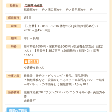
兵庫県神崎郡
勤務地
福崎駅から---分／溝口駅から---分／香呂駅から---分
週5日
曜日頻度
【2交替】1）8:30～17:15 休憩60分 [実働]7時間45分2）
時間
20:00～翌4:45 休憩…
即日～長期
期間
基本時給1650円・深夜時給2063円 ※交通費全額支給（規定
時給
あり） 【月収例】35.9万円（20日勤務＋残業40h＋深夜
57.5h）
交通費
交通費支給あり
軽作業（仕分け・ピッキング・検品、商品管理）
仕事内容
＊梱包業務など・設備から出るスチール製品をバンドで結束
→木パレットの準備を行う梱包作業・1から10ミ…
職種未経験OK / ブランクOK / パソコンスキル不要 / 英語力不
応募資格
要
未経験可
職場の雰囲気