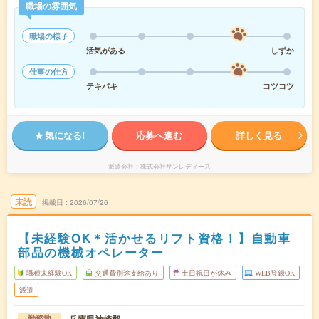
職場の雰囲気
職場の様子
活気がある
しずか
仕事の仕方
テキパキ
コツコツ
気になる!
応募へ進む
詳しく見る
派遣会社
株式会社サンレディース
未読
掲載日
2026/07/26
【未経験OK＊活かせるリフト資格！】自動車
部品の機械オペレーター
職種未経験OK
交通費別途支給あり
土日祝日が休み
WEB登録OK
派遣
兵庫県神崎郡
勤務地