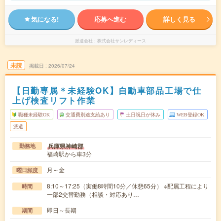
気になる!
応募へ進む
詳しく見る
派遣会社
株式会社サンレディース
未読
掲載日
2026/07/24
【日勤専属＊未経験OK】自動車部品工場で仕
上げ検査リフト作業
職種未経験OK
交通費別途支給あり
土日祝日が休み
WEB登録OK
派遣
兵庫県神崎郡
勤務地
福崎駅から車3分
月～金
曜日頻度
8:10～17:25（実働8時間10分／休憩65分） ※配属工程により
時間
一部2交替勤務（相談・対応あり…
即日～長期
期間