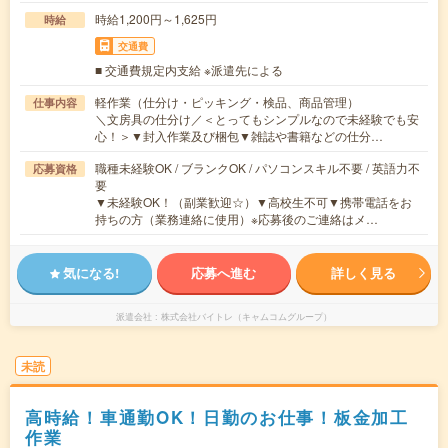
時給1,200円～1,625円
時給
交通費
■ 交通費規定内支給 ※派遣先による
軽作業（仕分け・ピッキング・検品、商品管理）
仕事内容
＼文房具の仕分け／＜とってもシンプルなので未経験でも安
心！＞▼封入作業及び梱包▼雑誌や書籍などの仕分…
職種未経験OK / ブランクOK / パソコンスキル不要 / 英語力不
応募資格
要
▼未経験OK！（副業歓迎☆）▼高校生不可▼携帯電話をお
持ちの方（業務連絡に使用）※応募後のご連絡はメ…
気になる!
応募へ進む
詳しく見る
派遣会社
株式会社バイトレ（キャムコムグループ）
未読
高時給！車通勤OK！日勤のお仕事！板金加工
作業