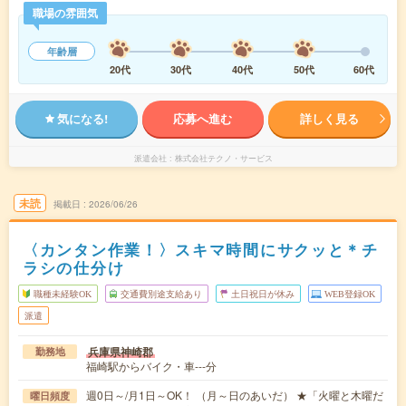
職場の雰囲気
年齢層
20代
30代
40代
50代
60代
気になる!
応募へ進む
詳しく見る
派遣会社
株式会社テクノ・サービス
未読
掲載日
2026/06/26
〈カンタン作業！〉スキマ時間にサクッと＊チ
ラシの仕分け
職種未経験OK
交通費別途支給あり
土日祝日が休み
WEB登録OK
派遣
兵庫県神崎郡
勤務地
福崎駅からバイク・車---分
週0日～/月1日～OK！ （月～日のあいだ） ★「火曜と木曜だ
曜日頻度