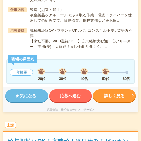
製造（組立・加工）
仕事内容
板金製品をアルコールでふき取る作業、電動ドライバーを使
用しての組み立て、目視検査、梱包業務などをお願…
職種未経験OK / ブランクOK / パソコンスキル不要 / 英語力不
応募資格
要
【来社不要、WEB登録OK！】〇未経験大歓迎！〇フリータ
ー、主婦(夫) 大歓迎！ ※お仕事の掛け持ち…
職場の雰囲気
年齢層
20代
30代
40代
50代
60代
気になる!
応募へ進む
詳しく見る
派遣会社
株式会社テクノ・サービス
未読