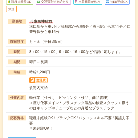
職種未経験OK
交通費別途支給あり
土日祝日が休み
WEB登録OK
派遣
兵庫県神崎郡
勤務地
溝口駅から車5分／福崎駅から車9分／香呂駅から車11分／仁
豊野駅から車16分
月～金（平日週5日）
曜日頻度
8：00～15：00、9：00～16：00など相談に応じます。
時間
即日～長期
期間
時給1,200円
時給
交通費
規定内支給
軽作業（仕分け・ピッキング・検品、商品管理）
仕事内容
＜座り仕事メイン＊プラスチック製品の検査スタッフ＞扱う
のはキャップやチューブなどの身近なプラスチック…
職種未経験OK / ブランクOK / パソコンスキル不要 / 英語力不
応募資格
要
＊未経験OK！