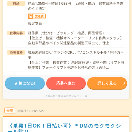
時給1,350円～時給1,688円 ※経験・能力・保有資格を考慮
時給
のうえ決定
交通費
規定支給
軽作業（仕分け・ピッキング・検品、商品管理）
仕事内容
【仕上げ・検査・機械オペレーター・リフト作業スタッフ】
自動車部品やバイク関連部品の製造工場にて、仕上…
職種未経験OK / ブランクOK / パソコンスキル不要 / 英語力不
応募資格
要
【仕上げ作業・検査作業 】未経験歓迎・資格不問【リフト段
取作業】フォークリフト免許をお持ちの方（必須…
気になる!
応募へ進む
詳しく見る
派遣会社
株式会社サンレディース
未読
掲載日
2026/06/27
《単発1日OK！日払い可》＊DMのモクモクシ
ール貼り