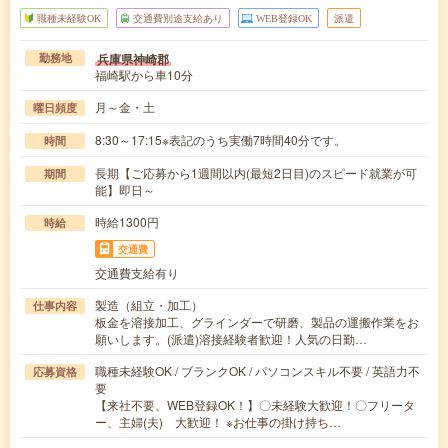
職種未経験OK
交通費別途支給あり
WEB登録OK
派遣
兵庫県神崎郡
勤務地
福崎駅から車10分
月～金・土
曜日頻度
8:30～17:15※表記のうち実働7時間40分です。
時間
長期【ご応募から1週間以内(最短2日目)のスピード就業が可
期間
能】即日～
時給1300円
時給
交通費
交通費支給有り
製造（組立・加工）
仕事内容
板金を溶接加工、グラインダーで研磨、製品の運搬作業をお
願いします。(派遣)溶接経験者歓迎！人気の日勤…
職種未経験OK / ブランクOK / パソコンスキル不要 / 英語力不
応募資格
要
【来社不要、WEB登録OK！】〇未経験大歓迎！〇フリータ
ー、主婦(夫) 大歓迎！ ※お仕事の掛け持ち…