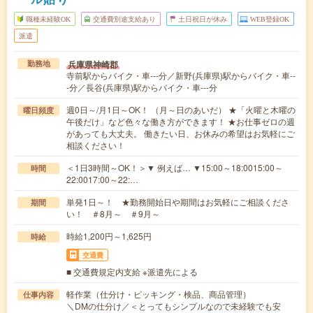
職種未経験OK
交通費別途支給あり
土日祝日が休み
WEB登録OK
派遣
兵庫県神崎郡
勤務地
寺前駅からバイク・車---分／新野(兵庫県)駅からバイク・車--
-分／長谷(兵庫県)駅からバイク・車---分
週0日～/月1日～OK！ （月～日のあいだ） ★「火曜と木曜の
曜日頻度
午後だけ」など色々な働き方ができます！ ★お仕事ゼロの週
があっても大丈夫。 働きたい日、お休みの希望はお気軽にご
相談ください！
＜1日3時間～OK！＞▼ 例えば… ▼15:00～18:0015:00～
時間
22:0017:00～22:…
単発1日～！ ★勤務開始日や期間はお気軽にご相談くださ
期間
い！ ＃8月～ ＃9月～
時給1,200円～1,625円
時給
交通費
■ 交通費規定内支給 ※派遣先による
軽作業（仕分け・ピッキング・検品、商品管理）
仕事内容
＼DMの仕分け／＜とってもシンプルなので未経験でも安