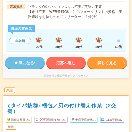
ブランクOK / パソコンスキル不要 / 英語力不要
応募資格
【来社不要、WEB登録OK！】〇フォークリフトの資格・実
務経験をお持ちの方〇フリーター、主婦(夫) …
職場の雰囲気
年齢層
20代
30代
40代
50代
60代
気になる!
応募へ進む
詳しく見る
派遣会社
株式会社テクノ・サービス
未読
<タイパ抜群>梱包／刃の付け替え作業（2交
替）
職種未経験OK
交通費別途支給あり
土日祝日が休み
WEB登録OK
派遣