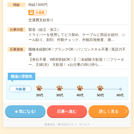
時給1300円
時給
交通費
交通費支給有り
製造（組立・加工）
仕事内容
ドライバーを使用してビス留め、ケーブルと部品を組付、シ
ール貼り、刻印、作動チェック、外観目視検査、測…
職種未経験OK / ブランクOK / パソコンスキル不要 / 英語力不
応募資格
要
【来社不要、WEB登録OK！】〇未経験大歓迎！〇フリータ
ー、主婦(夫) 大歓迎！ ※お仕事の掛け持ち…
職場の雰囲気
年齢層
20代
30代
40代
50代
60代
気になる!
応募へ進む
詳しく見る
派遣会社
株式会社テクノ・サービス