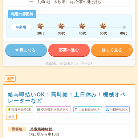
ー、主婦(夫) 大歓迎！ ※お仕事の掛け持ち…
職場の雰囲気
年齢層
20代
30代
40代
50代
60代
気になる!
応募へ進む
詳しく見る
派遣会社
株式会社テクノ・サービス
未読
給与即払いOK！高時給！土日休み！機械オペ
レーターなど
職種未経験OK
交通費別途支給あり
土日祝日が休み
WEB登録OK
派遣
兵庫県神崎郡
勤務地
溝口駅から車10分