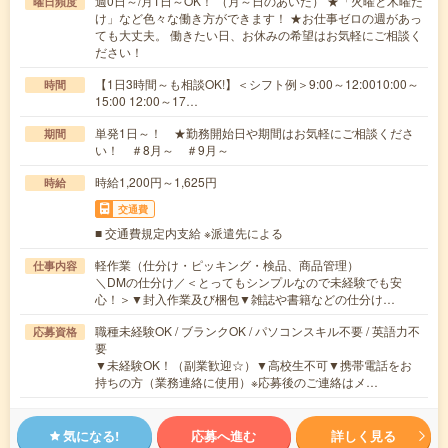
週0日～/月1日～OK！ （月～日のあいだ） ★「火曜と木曜だ
曜日頻度
け」など色々な働き方ができます！ ★お仕事ゼロの週があっ
ても大丈夫。 働きたい日、お休みの希望はお気軽にご相談く
ださい！
【1日3時間～も相談OK!】＜シフト例＞9:00～12:0010:00～
時間
15:00 12:00～17…
単発1日～！ ★勤務開始日や期間はお気軽にご相談くださ
期間
い！ ＃8月～ ＃9月～
時給1,200円～1,625円
時給
交通費
■ 交通費規定内支給 ※派遣先による
軽作業（仕分け・ピッキング・検品、商品管理）
仕事内容
＼DMの仕分け／＜とってもシンプルなので未経験でも安
心！＞▼封入作業及び梱包▼雑誌や書籍などの仕分け…
職種未経験OK / ブランクOK / パソコンスキル不要 / 英語力不
応募資格
要
▼未経験OK！（副業歓迎☆）▼高校生不可▼携帯電話をお
持ちの方（業務連絡に使用）※応募後のご連絡はメ…
気になる!
応募へ進む
詳しく見る