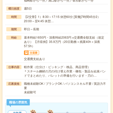
福崎駅から---分／溝口駅から---分／香呂駅から---分
週5日
曜日頻度
【2交替】1）8:30～17:15 休憩60分 [実働]7時間45分2）
時間
20:00～翌4:45 休憩…
即日～長期
期間
基本時給1650円・深夜時給2063円 ※交通費全額支給（規定
時給
あり） 【月収例】35.9万円（20日勤務＋残業40h＋深夜
57.5h）
交通費
交通費支給あり
軽作業（仕分け・ピッキング・検品、商品管理）
仕事内容
＊スチール鋼材の刃の付け替え作業・梱包・製品を結束バン
ドでまとめたり、パレットの準備を行います・刃の…
職種未経験OK / ブランクOK / パソコンスキル不要 / 英語力不
応募資格
要
未経験可
職場の雰囲気
年齢層