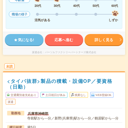
20代
30代
40代
50代
60代
職場の様子
活気がある
しずか
気になる!
応募へ進む
詳しく見る
派遣会社
パーソルファクトリーパートナーズ株式会社
未読
<タイパ抜群>製品の積載・設備OP／要資格
（日勤）
交通費別途支給あり
土日祝日が休み
残業なし
WEB登録OK
派遣
兵庫県神崎郡
勤務地
寺前駅から---分／新野(兵庫県)駅から---分／鶴居駅から---分
週5日
曜日頻度