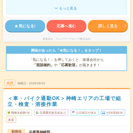
もっと見る
気になる!
応募へ進む
詳しく見る
派遣会社
マンパワーグループ株式会社
興味があったら「★気になる！」をタップ！
「気になる！」を押しておくと、派遣会社から
「面談確約」
や
「応募歓迎」
が届きます！
未読
掲載日
2026/08/03
＜車・バイク通勤OK＞神崎エリアの工場で組
立・検査・溶接作業
職種未経験OK
交通費別途支給あり
土日祝日が休み
WEB登録OK
派遣
兵庫県神崎郡
勤務地