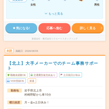
女性
男性
もっと見る
気になる!
応募へ進む
詳しく見る
派遣会社
株式会社リクルートスタッフィング
未読
掲載日
2026/08/05
【北上】大手メーカーでのチーム事務サポー
ト
職種未経験OK
交通費別途支給あり
土日祝日が休み
WEB登録OK
派遣
岩手県北上市
勤務地
村崎野駅から車10分
月～金※土日休み！
曜日頻度