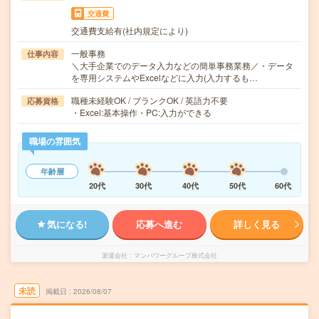
交通費
交通費支給有(社内規定により)
一般事務
仕事内容
＼大手企業でのデータ入力などの簡単事務業務／・データ
を専用システムやExcelなどに入力(入力するも…
職種未経験OK / ブランクOK / 英語力不要
応募資格
・Excel:基本操作・PC:入力ができる
職場の雰囲気
年齢層
20代
30代
40代
50代
60代
気になる!
応募へ進む
詳しく見る
派遣会社
マンパワーグループ株式会社
未読
掲載日
2026/08/07