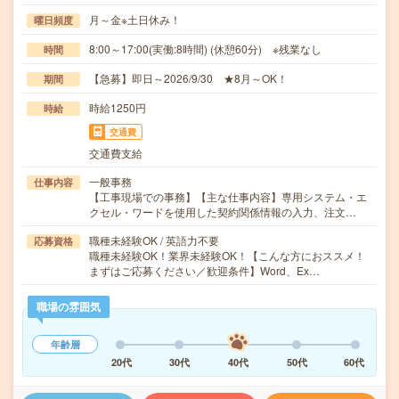
月～金※土日休み！
曜日頻度
8:00～17:00(実働:8時間) (休憩60分) ※残業なし
時間
【急募】即日～2026/9/30 ★8月～OK！
期間
時給1250円
時給
交通費
交通費支給
一般事務
仕事内容
【工事現場での事務】【主な仕事内容】専用システム・エ
クセル・ワードを使用した契約関係情報の入力、注文…
職種未経験OK / 英語力不要
応募資格
職種未経験OK！業界未経験OK！【こんな方におススメ！
まずはご応募ください／歓迎条件】Word、Ex…
職場の雰囲気
年齢層
20代
30代
40代
50代
60代