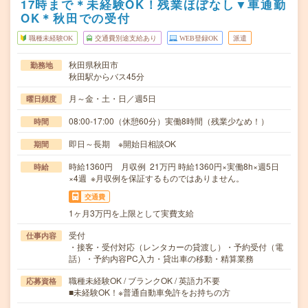
17時まで＊未経験OK！残業ほぼなし▼車通勤
OK＊秋田での受付
職種未経験OK
交通費別途支給あり
WEB登録OK
派遣
秋田県秋田市
勤務地
秋田駅からバス45分
月～金・土・日／週5日
曜日頻度
08:00-17:00（休憩60分）実働8時間（残業少なめ！）
時間
即日～長期 ※開始日相談OK
期間
時給1360円 月収例 21万円 時給1360円×実働8h×週5日
時給
×4週 ※月収例を保証するものではありません。
交通費
1ヶ月3万円を上限として実費支給
受付
仕事内容
・接客・受付対応（レンタカーの貸渡し）・予約受付（電
話）・予約内容PC入力・貸出車の移動・精算業務
職種未経験OK / ブランクOK / 英語力不要
応募資格
■未経験OK！※普通自動車免許をお持ちの方