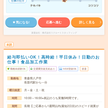
仕事の仕方
テキパキ
コツコツ
気になる!
応募へ進む
詳しく見る
派遣会社
株式会社リクルートスタッフィング
未読
給与即払いOK！高時給！平日休み！日勤のお
仕事！食品加工作業
職種未経験OK
交通費別途支給あり
WEB登録OK
派遣
青森県八戸市
勤務地
長苗代駅から---分
月～金・土・祝
曜日頻度
10:00～16:00※表記のうち実働5時間です。
時間
長期【ご応募から1週間以内(最短2日目)のスピード就業が
期間