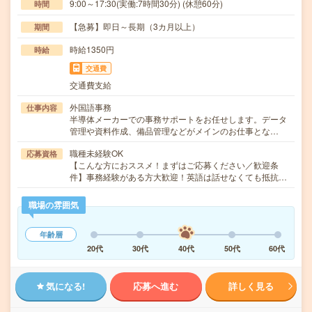
9:00～17:30(実働:7時間30分) (休憩60分)
時間
【急募】即日～長期（3カ月以上）
期間
時給1350円
時給
交通費
交通費支給
外国語事務
仕事内容
半導体メーカーでの事務サポートをお任せします。データ
管理や資料作成、備品管理などがメインのお仕事とな…
職種未経験OK
応募資格
【こんな方におススメ！まずはご応募ください／歓迎条
件】事務経験がある方大歓迎！英語は話せなくても抵抗…
職場の雰囲気
年齢層
20代
30代
40代
50代
60代
気になる!
応募へ進む
詳しく見る