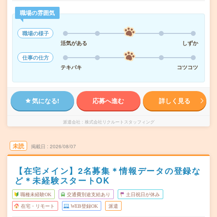
職場の雰囲気
職場の様子
活気がある
しずか
仕事の仕方
テキパキ
コツコツ
気になる!
応募へ進む
詳しく見る
派遣会社
株式会社リクルートスタッフィング
未読
掲載日
2026/08/07
【在宅メイン】2名募集＊情報データの登録な
ど＊未経験スタートOK
職種未経験OK
交通費別途支給あり
土日祝日が休み
在宅・リモート
WEB登録OK
派遣