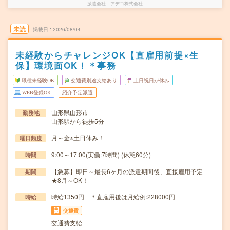
派遣会社
アデコ株式会社
未読
掲載日
2026/08/04
未経験からチャレンジOK【直雇用前提×生
保】環境面OK！＊事務
職種未経験OK
交通費別途支給あり
土日祝日が休み
WEB登録OK
紹介予定派遣
山形県山形市
勤務地
山形駅から徒歩5分
月～金※土日休み！
曜日頻度
9:00～17:00(実働:7時間) (休憩60分)
時間
【急募】即日～最長6ヶ月の派遣期間後、直接雇用予定
期間
★8月～OK！
時給1350円 ＊直雇用後は月給例:228000円
時給
交通費
交通費支給