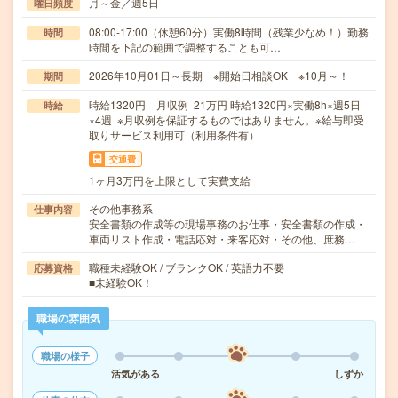
月～金／週5日
曜日頻度
08:00-17:00（休憩60分）実働8時間（残業少なめ！）勤務
時間
時間を下記の範囲で調整することも可…
2026年10月01日～長期 ※開始日相談OK ※10月～！
期間
時給1320円 月収例 21万円 時給1320円×実働8h×週5日
時給
×4週 ※月収例を保証するものではありません。※給与即受
取りサービス利用可（利用条件有）
交通費
1ヶ月3万円を上限として実費支給
その他事務系
仕事内容
安全書類の作成等の現場事務のお仕事・安全書類の作成・
車両リスト作成・電話応対・来客応対・その他、庶務…
職種未経験OK / ブランクOK / 英語力不要
応募資格
■未経験OK！
職場の雰囲気
職場の様子
活気がある
しずか