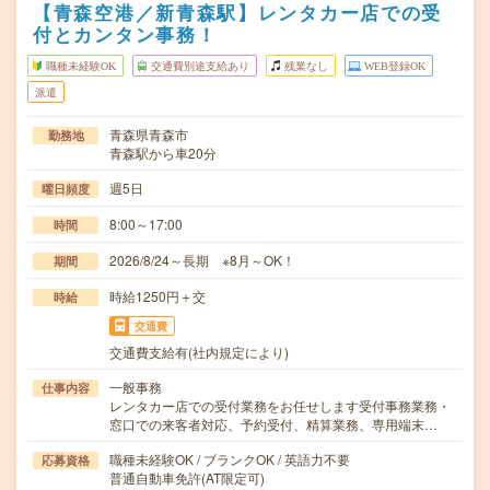
【青森空港／新青森駅】レンタカー店での受
付とカンタン事務！
職種未経験OK
交通費別途支給あり
残業なし
WEB登録OK
派遣
青森県青森市
勤務地
青森駅から車20分
週5日
曜日頻度
8:00～17:00
時間
2026/8/24～長期 ※8月～OK！
期間
時給1250円＋交
時給
交通費
交通費支給有(社内規定により)
一般事務
仕事内容
レンタカー店での受付業務をお任せします受付事務業務・
窓口での来客者対応、予約受付、精算業務、専用端末…
職種未経験OK / ブランクOK / 英語力不要
応募資格
普通自動車免許(AT限定可)