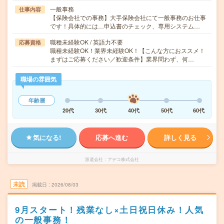
一般事務
仕事内容
【保険会社での事務】大手保険会社にて一般事務のお仕事
です！具体的には…申込書のチェック、専用システム…
職種未経験OK / 英語力不要
応募資格
職種未経験OK！業界未経験OK！【こんな方におススメ！
まずはご応募ください／歓迎条件】業界問わず、何…
職場の雰囲気
年齢層
20代
30代
40代
50代
60代
気になる!
応募へ進む
詳しく見る
派遣会社
アデコ株式会社
未読
掲載日
2026/08/03
9月スタート！残業なし×土日祝日休み！人気
の一般事務！