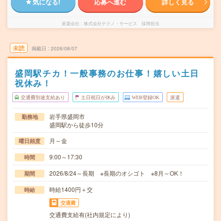
気になる!
応募へ進む
詳しく見る
派遣会社
株式会社テクノ・サービス 採用担当
未読
掲載日
2026/08/07
盛岡駅チカ！一般事務のお仕事！嬉しい土日
祝休み！
交通費別途支給あり
土日祝日が休み
WEB登録OK
派遣
岩手県盛岡市
勤務地
盛岡駅から徒歩10分
月～金
曜日頻度
9:00～17:30
時間
2026/8/24～長期 ※長期のオシゴト ※8月～OK！
期間
時給1400円＋交
時給
交通費
交通費支給有(社内規定により)