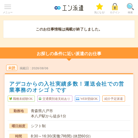
メニュー
気になる!
ログイン
検索
このお仕事情報は掲載が終了しました。
お探しの条件に近い派遣のお仕事
未読
掲載日
2026/08/06
アデコからの入社実績多数！運送会社での営
業事務のオシゴトです
職種未経験OK
交通費別途支給あり
WEB登録OK
紹介予定派遣
青森県八戸市
勤務地
本八戸駅から徒歩1分
シフト制
曜日頻度
8:30～16:30(実働:7時間) (休憩60分)
時間