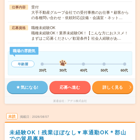
受付
仕事内容
大手不動産グループ会社での受付事務のお仕事＊顧客から
の各種問い合わせ・依頼対応(設備・会議室・ネット…
職種未経験OK
応募資格
職種未経験OK！業界未経験OK！【こんな方におススメ！
まずはご応募ください／歓迎条件】社会人経験があ…
職場の雰囲気
年齢層
20代
30代
40代
50代
60代
気になる!
応募へ進む
詳しく見る
派遣会社
アデコ株式会社
未読
掲載日
2026/08/07
未経験OK！残業ほぼなし▼車通勤OK＊郡山
での貿易事務