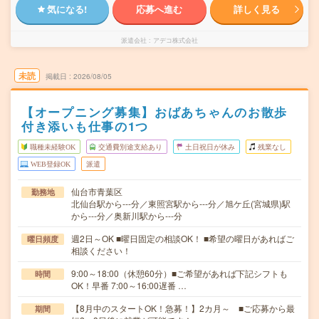
気になる!
応募へ進む
詳しく見る
派遣会社
アデコ株式会社
未読
掲載日
2026/08/05
【オープニング募集】おばあちゃんのお散歩
付き添いも仕事の1つ
職種未経験OK
交通費別途支給あり
土日祝日が休み
残業なし
WEB登録OK
派遣
仙台市青葉区
勤務地
北仙台駅から---分／東照宮駅から---分／旭ケ丘(宮城県)駅
から---分／奥新川駅から---分
週2日～OK ■曜日固定の相談OK！ ■希望の曜日があればご
曜日頻度
相談ください！
9:00～18:00（休憩60分）■ご希望があれば下記シフトも
時間
OK！早番 7:00～16:00遅番 …
【8月中のスタートOK！急募！】2カ月～ ■ご応募から最
期間