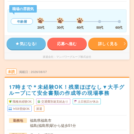
職場の雰囲気
年齢層
20代
30代
40代
50代
60代
気になる!
応募へ進む
詳しく見る
派遣会社
マンパワーグループ株式会社
未読
掲載日
2026/08/07
17時まで＊未経験OK！残業ほぼなし▼大手グ
ループにて安全書類の作成等の現場事務
職種未経験OK
交通費別途支給あり
土日祝日が休み
WEB登録OK
派遣
福島県福島市
勤務地
福島(福島県)駅から徒歩51分