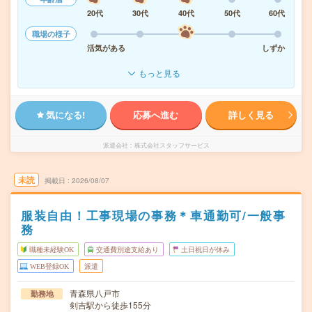
20代
30代
40代
50代
60代
職場の様子
活気がある
しずか
もっと見る
気になる!
応募へ進む
詳しく見る
派遣会社
株式会社スタッフサービス
未読
掲載日
2026/08/07
服装自由！工事現場の事務＊車通勤可/一般事
務
職種未経験OK
交通費別途支給あり
土日祝日が休み
WEB登録OK
派遣
青森県八戸市
勤務地
剣吉駅から徒歩155分