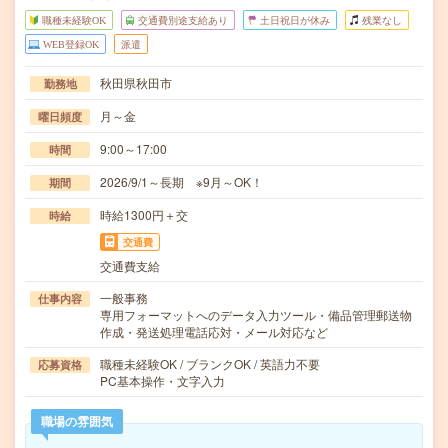
職種未経験OK
交通費別途支給あり
土日祝日が休み
残業なし
WEB登録OK
派遣
秋田県秋田市
勤務地
月～金
曜日頻度
9:00～17:00
時間
2026/9/1～長期 ※9月～OK！
期間
時給1300円＋交
時給
交通費
交通費支給
一般事務
仕事内容
専用フォーマットへのデータ入力ツール・備品管理郵送物
作成・発送処理電話応対・メール対応など
職種未経験OK / ブランクOK / 英語力不要
応募資格
PC基本操作・文字入力
職場の雰囲気