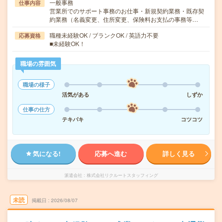
一般事務
仕事内容
営業所でのサポート事務のお仕事・新規契約業務・既存契
約業務（名義変更、住所変更、保険料お支払の事務等…
職種未経験OK / ブランクOK / 英語力不要
応募資格
■未経験OK！
職場の雰囲気
職場の様子
活気がある
しずか
仕事の仕方
テキパキ
コツコツ
気になる!
応募へ進む
詳しく見る
派遣会社
株式会社リクルートスタッフィング
未読
掲載日
2026/08/07