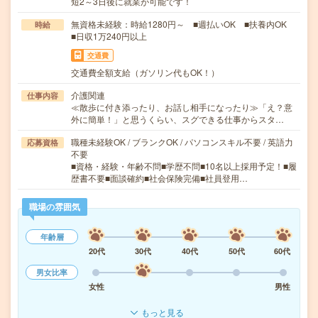
短2～3日後に就業が可能です！
無資格未経験：時給1280円～ ■週払いOK ■扶養内OK
時給
■日収1万240円以上
交通費
交通費全額支給（ガソリン代もOK！）
介護関連
仕事内容
≪散歩に付き添ったり、お話し相手になったり≫「え？意
外に簡単！」と思うくらい、スグできる仕事からスタ…
職種未経験OK / ブランクOK / パソコンスキル不要 / 英語力
応募資格
不要
■資格・経験・年齢不問■学歴不問■10名以上採用予定！■履
歴書不要■面談確約■社会保険完備■社員登用…
職場の雰囲気
年齢層
20代
30代
40代
50代
60代
男女比率
女性
男性
もっと見る