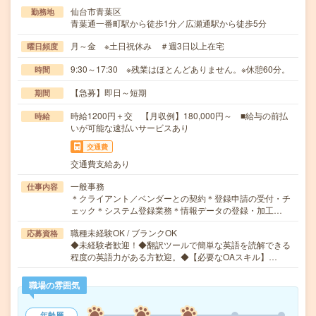
仙台市青葉区
勤務地
青葉通一番町駅から徒歩1分／広瀬通駅から徒歩5分
月～金 ※土日祝休み ＃週3日以上在宅
曜日頻度
9:30～17:30 ※残業はほとんどありません。※休憩60分。
時間
【急募】即日～短期
期間
時給1200円＋交 【月収例】180,000円～ ■給与の前払
時給
いが可能な速払いサービスあり
交通費
交通費支給あり
一般事務
仕事内容
＊クライアント／ベンダーとの契約＊登録申請の受付・チ
ェック＊システム登録業務＊情報データの登録・加工…
職種未経験OK / ブランクOK
応募資格
◆未経験者歓迎！◆翻訳ツールで簡単な英語を読解できる
程度の英語力がある方歓迎。◆【必要なOAスキル】…
職場の雰囲気
年齢層