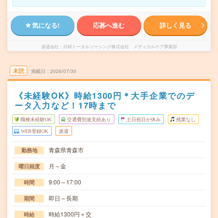
気になる!
応募へ進む
詳しく見る
派遣会社
日研トータルソーシング株式会社 メディカルケア事業部
未読
掲載日
2026/07/30
《未経験OK》時給1300円＊大手企業でのデ
ータ入力など！17時まで
職種未経験OK
交通費別途支給あり
土日祝日が休み
残業なし
WEB登録OK
派遣
青森県青森市
勤務地
月～金
曜日頻度
9:00～17:00
時間
即日～長期
期間
時給1300円＋交
時給