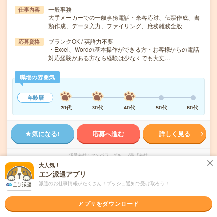
一般事務
仕事内容
大手メーカーでの一般事務電話・来客応対、伝票作成、書
類作成、データ入力、ファイリング、庶務雑務全般
ブランクOK / 英語力不要
応募資格
・Excel、Wordの基本操作ができる方・お客様からの電話
対応経験がある方なら経験は少なくでも大丈…
職場の雰囲気
年齢層
20代
30代
40代
50代
60代
気になる!
応募へ進む
詳しく見る
派遣会社
マンパワーグループ株式会社
大人気！
エン派遣アプリ
未読
掲載日
2026/08/03
派遣のお仕事情報がたくさん！プッシュ通知で受け取ろう！
扶養内！秋田市中心地×人気の庶務事務
アプリをダウンロード