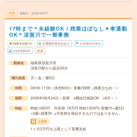
未読
掲載日
2026/08/07
17時まで＊未経験OK！残業ほぼなし▼車通勤
OK＊須賀川で一般事務
職種未経験OK
交通費別途支給あり
土日祝日が休み
WEB登録OK
派遣
福島県須賀川市
勤務地
須賀川駅から徒歩25分
月～金／週5日
曜日頻度
09:00-17:00（休憩60分）実働7時間（残業少なめ！）
時間
2026年08月24日～長期 ※開始日相談OK ※8月～！
期間
時給1350円 月収例 19万円 時給1350円×実働7h×週5日
時給
×4週+残業5h ※月収例を保証するものではありません。
交通費
1ヶ月3万円を上限として実費支給