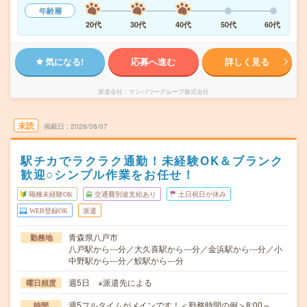
年齢層
20代
30代
40代
50代
60代
気になる!
応募へ進む
詳しく見る
派遣会社
マンパワーグループ株式会社
未読
掲載日
2026/08/07
駅チカでラクラク通勤！未経験OK＆ブランク
歓迎○シンプル作業をお任せ！
職種未経験OK
交通費別途支給あり
土日祝日が休み
WEB登録OK
派遣
青森県八戸市
勤務地
八戸駅から---分／大久喜駅から---分／金浜駅から---分／小
中野駅から---分／鮫駅から---分
週5日 ※派遣先による
曜日頻度
週5フルタイムがメインです！＜勤務時間の例＞8:00～
時間