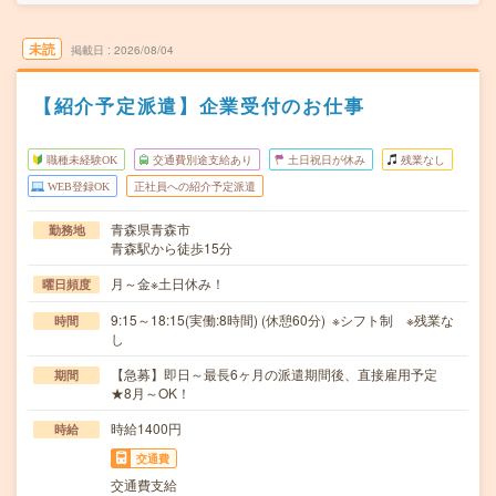
未読
掲載日
2026/08/04
【紹介予定派遣】企業受付のお仕事
職種未経験OK
交通費別途支給あり
土日祝日が休み
残業なし
WEB登録OK
正社員への紹介予定派遣
青森県青森市
勤務地
青森駅から徒歩15分
月～金※土日休み！
曜日頻度
9:15～18:15(実働:8時間) (休憩60分) ※シフト制 ※残業な
時間
し
【急募】即日～最長6ヶ月の派遣期間後、直接雇用予定
期間
★8月～OK！
時給1400円
時給
交通費
交通費支給