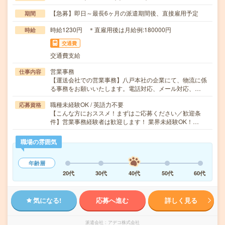
【急募】即日～最長6ヶ月の派遣期間後、直接雇用予定
期間
時給1230円 ＊直雇用後は月給例:180000円
時給
交通費
交通費支給
営業事務
仕事内容
【運送会社での営業事務】八戸本社の企業にて、物流に係
る事務をお願いいたします。電話対応、メール対応、…
職種未経験OK / 英語力不要
応募資格
【こんな方におススメ！まずはご応募ください／歓迎条
件】営業事務経験者は歓迎します！ 業界未経験OK！…
職場の雰囲気
年齢層
20代
30代
40代
50代
60代
気になる!
応募へ進む
詳しく見る
派遣会社
アデコ株式会社