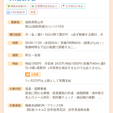
職種未経験OK
交通費別途支給あり
土日祝日が休み
WEB登録OK
派遣
福島県郡山市
勤務地
郡山(福島県)駅からバス10分
月～金／週3～5日の間で選択可 ※必ず勤務する曜日：月
曜日頻度
09:00-17:25（休憩45分）実働7時間40分（残業少なめ！）
時間
勤務時間を下記の範囲で調整するこ…
即日～長期
期間
時給1550円 月収例 24万円 時給1550円×実働7h40m×週5
時給
日×4週+残業5h ※月収例を保証するものではありません。
交通費
1ヶ月3万円を上限として実費支給
貿易・国際事務
仕事内容
貿易に関わる事務・貿易書類の作成・納期調整・海外取引
先とのメール対応・契約書チェック・納品物の移動 …
職種未経験OK / ブランクOK
応募資格
【歓迎/スキル】語学使用言語、語学系資格全般