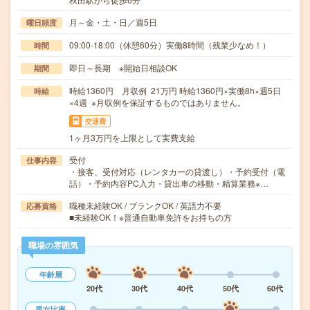
月～金・土・日／週5日
曜日頻度
09:00-18:00（休憩60分）実働8時間（残業少なめ！）
時間
即日～長期 ※開始日相談OK
期間
時給1360円 月収例 21万円 時給1360円×実働8h×週5日
時給
×4週 ※月収例を保証するものではありません。
交通費
1ヶ月3万円を上限として実費支給
受付
仕事内容
・接客、受付対応（レンタカーの貸渡し）・予約受付（電
話）・予約内容PC入力・貸出車の移動・精算業務※…
職種未経験OK / ブランクOK / 英語力不要
応募資格
■未経験OK！※普通自動車免許をお持ちの方
職場の雰囲気
年齢層
20代
30代
40代
50代
60代
男女比率