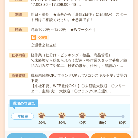
17:008:30～17:309:00～18:…
即日～長期 ★応募から「最短2日後」に勤務OK！スター
期間
ト日はご相談ください。★急募です！
時給1050円～1250円 ★Wワーク不可
時給
交通費
交通費全額支給
軽作業（仕分け・ピッキング・検品、商品管理）
仕事内容
＼未経験から始められる！製造・軽作業スタッフ募集／部
品の組み立てや加工、検査のほか、仕分け・箱詰め・…
職種未経験OK / ブランクOK / パソコンスキル不要 / 英語力
応募資格
不要
【来社不要、WEB登録OK！】〇未経験大歓迎！〇フリー
ター、主婦(夫) 大歓迎！〇ブランクOK〇週5…
職場の雰囲気
年齢層
20代
30代
40代
50代
60代