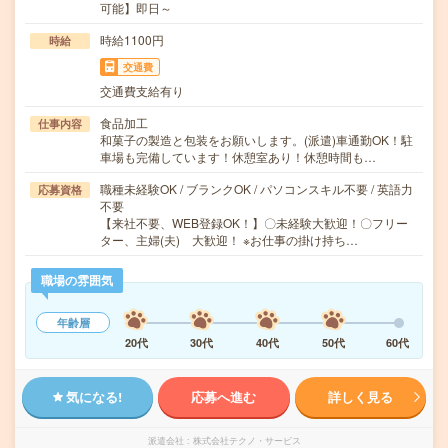
可能】即日～
時給1100円
時給
交通費
交通費支給有り
食品加工
仕事内容
和菓子の製造と包装をお願いします。(派遣)車通勤OK！駐
車場も完備しています！休憩室あり！休憩時間も…
職種未経験OK / ブランクOK / パソコンスキル不要 / 英語力
応募資格
不要
【来社不要、WEB登録OK！】〇未経験大歓迎！〇フリー
ター、主婦(夫) 大歓迎！ ※お仕事の掛け持ち…
職場の雰囲気
年齢層
20代
30代
40代
50代
60代
気になる!
応募へ進む
詳しく見る
派遣会社
株式会社テクノ・サービス