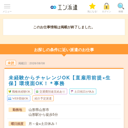
メニュー
気になる!
ログイン
検索
このお仕事情報は掲載が終了しました。
お探しの条件に近い派遣のお仕事
未読
掲載日
2026/08/08
未経験からチャレンジOK【直雇用前提×生
保】環境面OK！＊事務
職種未経験OK
交通費別途支給あり
土日祝日が休み
WEB登録OK
紹介予定派遣
山形県山形市
勤務地
山形駅から徒歩5分
月～金※土日休み！
曜日頻度