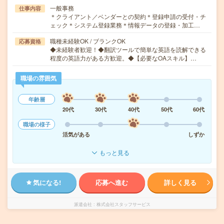
一般事務
仕事内容
＊クライアント／ベンダーとの契約＊登録申請の受付・チ
ェック＊システム登録業務＊情報データの登録・加工…
職種未経験OK / ブランクOK
応募資格
◆未経験者歓迎！◆翻訳ツールで簡単な英語を読解できる
程度の英語力がある方歓迎。◆【必要なOAスキル】…
職場の雰囲気
年齢層
20代
30代
40代
50代
60代
職場の様子
活気がある
しずか
もっと見る
気になる!
応募へ進む
詳しく見る
派遣会社
株式会社スタッフサービス