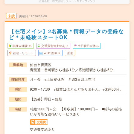
派遣会社
株式会社リクルートスタッフィング
未読
掲載日
2026/08/08
【在宅メイン】2名募集＊情報データの登録な
ど＊未経験スタートOK
職種未経験OK
交通費別途支給あり
土日祝日が休み
在宅・リモート
WEB登録OK
派遣
仙台市青葉区
勤務地
青葉通一番町駅から徒歩1分／広瀬通駅から徒歩5分
月～金 ※土日祝休み ＃週3日以上在宅
曜日頻度
9:30～17:30 ※残業はほとんどありません。※休憩60分。
時間
【急募】即日～短期
期間
時給1200円＋交 【月収例】180,000円～ ■給与の前払
時給
いが可能な速払いサービスあり
交通費
交通費支給あり