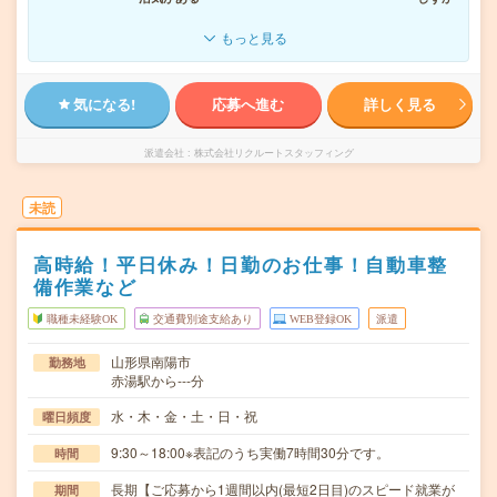
もっと見る
気になる!
応募へ進む
詳しく見る
派遣会社
株式会社リクルートスタッフィング
未読
高時給！平日休み！日勤のお仕事！自動車整
備作業など
職種未経験OK
交通費別途支給あり
WEB登録OK
派遣
山形県南陽市
勤務地
赤湯駅から---分
水・木・金・土・日・祝
曜日頻度
9:30～18:00※表記のうち実働7時間30分です。
時間
長期【ご応募から1週間以内(最短2日目)のスピード就業が
期間