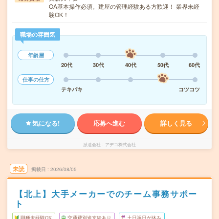
OA基本操作必須。建屋の管理経験ある方歓迎！ 業界未経
験OK！
職場の雰囲気
年齢層
20代
30代
40代
50代
60代
仕事の仕方
テキパキ
コツコツ
気になる!
応募へ進む
詳しく見る
派遣会社
アデコ株式会社
未読
掲載日
2026/08/05
【北上】大手メーカーでのチーム事務サポー
ト
職種未経験OK
交通費別途支給あり
土日祝日が休み