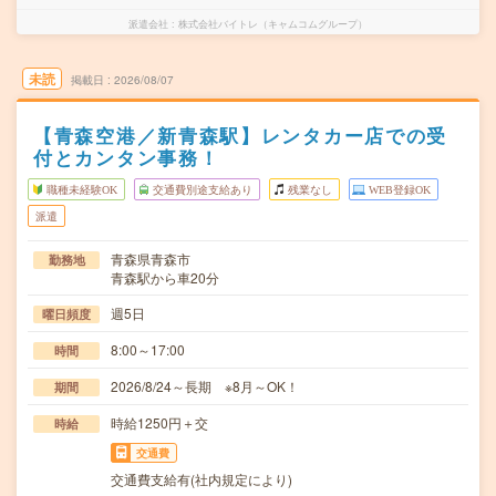
派遣会社
株式会社バイトレ（キャムコムグループ）
未読
掲載日
2026/08/07
【青森空港／新青森駅】レンタカー店での受
付とカンタン事務！
職種未経験OK
交通費別途支給あり
残業なし
WEB登録OK
派遣
青森県青森市
勤務地
青森駅から車20分
週5日
曜日頻度
8:00～17:00
時間
2026/8/24～長期 ※8月～OK！
期間
時給1250円＋交
時給
交通費
交通費支給有(社内規定により)