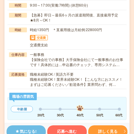
9:00～17:00(実働:7時間) (休憩60分)
時間
【急募】即日～最長6ヶ月の派遣期間後、直接雇用予定
期間
★8月～OK！
時給1350円 ＊直雇用後は月給例:228000円
時給
交通費
交通費支給
一般事務
仕事内容
【保険会社での事務】大手保険会社にて一般事務のお仕事
です！具体的には…申込書のチェック、専用システム…
職種未経験OK / 英語力不要
応募資格
職種未経験OK！業界未経験OK！【こんな方におススメ！
まずはご応募ください／歓迎条件】業界問わず、何…
職場の雰囲気
年齢層
20代
30代
40代
50代
60代
気になる!
応募へ進む
詳しく見る