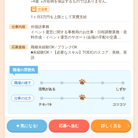
×4週 ※月収例を保証するものではありません。
交通費
1ヶ月3万円を上限として実費支給
外国語事務
仕事内容
イベント運営に関する事務局のお仕事・日程調整業務・資
料作成・イベント運営のサポート(会場の手配や交通…
職種未経験OK / ブランクOK
応募資格
■未経験OK！【必要なスキル】TOEICのスコア、英検、英
語
職場の雰囲気
職場の様子
活気がある
しずか
仕事の仕方
テキパキ
コツコツ
気になる!
応募へ進む
詳しく見る