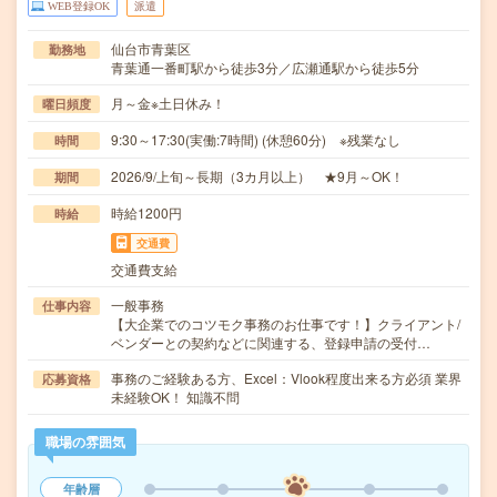
WEB登録OK
派遣
仙台市青葉区
勤務地
青葉通一番町駅から徒歩3分／広瀬通駅から徒歩5分
月～金※土日休み！
曜日頻度
9:30～17:30(実働:7時間) (休憩60分) ※残業なし
時間
2026/9/上旬～長期（3カ月以上） ★9月～OK！
期間
時給1200円
時給
交通費
交通費支給
一般事務
仕事内容
【大企業でのコツモク事務のお仕事です！】クライアント/
ベンダーとの契約などに関連する、登録申請の受付…
事務のご経験ある方、Excel：Vlook程度出来る方必須 業界
応募資格
未経験OK！ 知識不問
職場の雰囲気
年齢層