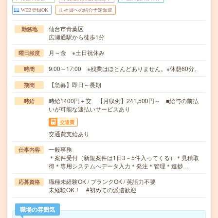
WEB登録OK
正社員への紹介予定派遣
仙台市青葉区
勤務地
広瀬通駅から徒歩1分
月～金 ※土日祝休み
曜日頻度
9:00～17:00 ※残業はほとんどありません。※休憩60分。
時間
【急募】即日～長期
期間
時給1400円＋交 【月収例】241,500円～ ■給与の前払
時給
いが可能な速払いサービスあり
交通費
交通費支給あり
一般事務
仕事内容
＊案件受付（新規案件は1日3－5件入ってくる）＊見積取
得＊専用システムへデータ入力＊発注＊管理＊進捗…
職種未経験OK / ブランクOK / 英語力不要
応募資格
未経験OK！ #初めての派遣歓迎
職場の雰囲気