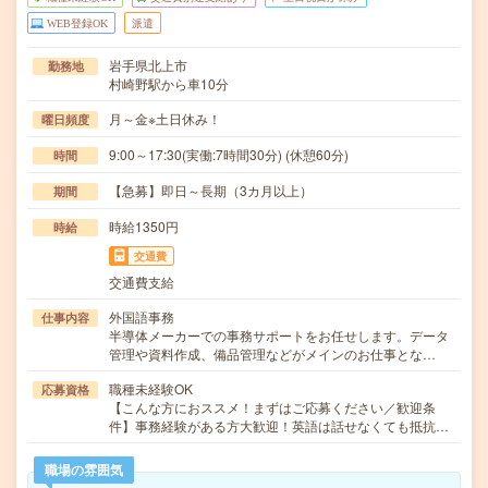
WEB登録OK
派遣
岩手県北上市
勤務地
村崎野駅から車10分
月～金※土日休み！
曜日頻度
9:00～17:30(実働:7時間30分) (休憩60分)
時間
【急募】即日～長期（3カ月以上）
期間
時給1350円
時給
交通費
交通費支給
外国語事務
仕事内容
半導体メーカーでの事務サポートをお任せします。データ
管理や資料作成、備品管理などがメインのお仕事とな…
職種未経験OK
応募資格
【こんな方におススメ！まずはご応募ください／歓迎条
件】事務経験がある方大歓迎！英語は話せなくても抵抗…
職場の雰囲気