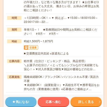
の午後だけ」など色々な働き方ができます！ ★お仕事ゼロ
の週があっても大丈夫。 働きたい日、お休みの希望はお気
軽にご相談ください！
＜1日3時間～OK！＞▼ 例えば… ▼15:00～18:0015:00～
時間
22:0017:00～22:…
単発1日～！ ★勤務開始日や期間はお気軽にご相談くだ
期間
さい！ ＃8月～ ＃9月～
時給1,500円～1,875円
時給
交通費
■ 交通費規定内支給 ※派遣先による
軽作業（仕分け・ピッキング・検品、商品管理）
仕事内容
＼お菓子の仕分け／＜とってもシンプルなので未経験でも
安心！＞▼封入作業及び梱包▼雑誌や書籍などの仕分…
職種未経験OK / ブランクOK / パソコンスキル不要 / 英語力
応募資格
不要
▼未経験OK！（副業歓迎☆）▼高校生不可▼携帯電話をお
持ちの方（業務連絡に使用）※応募後のご連絡はメ…
気になる!
応募へ進む
詳しく見る