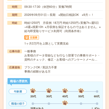
09:30-17:30（休憩60分）実働7時間
時間
2026年09月01日～長期 ※開始日相談OK ※9月～！
期間
時給1250円 月収例 18万円 時給1250円×実働7h×週5日
時給
×4週+残業10h ※月収例を保証するものではありません。※
給与即受取りサービス利用可（利用条件有）
交通費
1ヶ月3万円を上限として実費支給
一般事務
仕事内容
お客様のデータ登録などを行なう部署での事務サポート・
資料のチェック、修正・お客様へのアンケートメール…
ブランクOK / 英語力不要
応募資格
事務の経験がある方
職場の雰囲気
年齢層
20代
30代
40代
50代
60代
職場の様子
活気がある
しずか