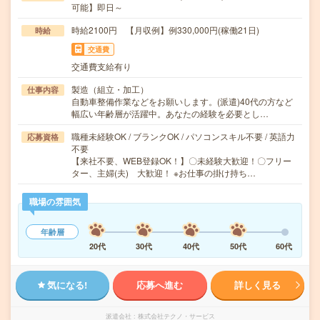
可能】即日～
時給2100円 【月収例】例330,000円(稼働21日)
時給
交通費
交通費支給有り
製造（組立・加工）
仕事内容
自動車整備作業などをお願いします。(派遣)40代の方など
幅広い年齢層が活躍中。あなたの経験を必要とし…
職種未経験OK / ブランクOK / パソコンスキル不要 / 英語力
応募資格
不要
【来社不要、WEB登録OK！】〇未経験大歓迎！〇フリー
ター、主婦(夫) 大歓迎！ ※お仕事の掛け持ち…
職場の雰囲気
年齢層
20代
30代
40代
50代
60代
気になる!
応募へ進む
詳しく見る
派遣会社
株式会社テクノ・サービス