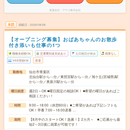
派遣会社
アデコ株式会社
未読
掲載日
2026/08/08
【オープニング募集】おばあちゃんのお散歩
付き添いも仕事の1つ
職種未経験OK
交通費別途支給あり
土日祝日が休み
残業なし
WEB登録OK
派遣
仙台市青葉区
勤務地
北仙台駅から---分／東照宮駅から---分／旭ケ丘(宮城県)駅
から---分／奥新川駅から---分
週2日～OK ■曜日固定の相談OK！ ■希望の曜日があればご
曜日頻度
相談ください！
9:00～18:00（休憩60分）■ご希望があれば下記シフトも
時間
OK！早番 7:00～16:00遅番 …
【8月中のスタートOK！急募！】2カ月～ ■ご応募から最
期間
短2～3日後に就業が可能です！