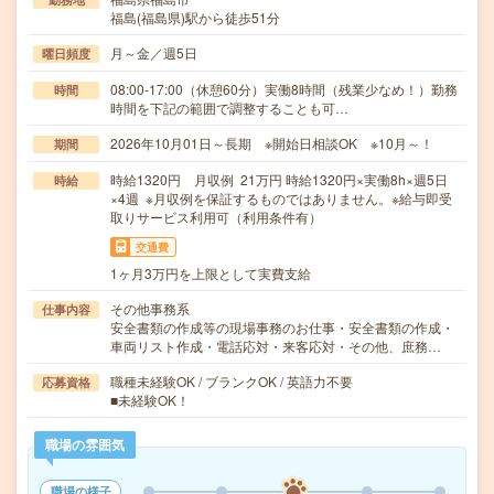
福島(福島県)駅から徒歩51分
月～金／週5日
曜日頻度
08:00-17:00（休憩60分）実働8時間（残業少なめ！）勤務
時間
時間を下記の範囲で調整することも可…
2026年10月01日～長期 ※開始日相談OK ※10月～！
期間
時給1320円 月収例 21万円 時給1320円×実働8h×週5日
時給
×4週 ※月収例を保証するものではありません。※給与即受
取りサービス利用可（利用条件有）
交通費
1ヶ月3万円を上限として実費支給
その他事務系
仕事内容
安全書類の作成等の現場事務のお仕事・安全書類の作成・
車両リスト作成・電話応対・来客応対・その他、庶務…
職種未経験OK / ブランクOK / 英語力不要
応募資格
■未経験OK！
職場の雰囲気
職場の様子