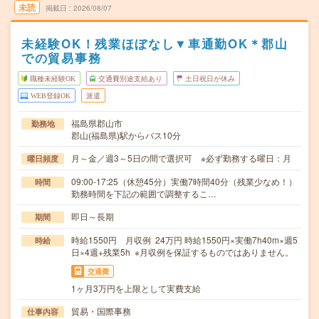
未読
掲載日
2026/08/07
未経験OK！残業ほぼなし▼車通勤OK＊郡山
での貿易事務
職種未経験OK
交通費別途支給あり
土日祝日が休み
WEB登録OK
派遣
福島県郡山市
勤務地
郡山(福島県)駅からバス10分
月～金／週3～5日の間で選択可 ※必ず勤務する曜日：月
曜日頻度
09:00-17:25（休憩45分）実働7時間40分（残業少なめ！）
時間
勤務時間を下記の範囲で調整するこ…
即日～長期
期間
時給1550円 月収例 24万円 時給1550円×実働7h40m×週5
時給
日×4週+残業5h ※月収例を保証するものではありません。
交通費
1ヶ月3万円を上限として実費支給
貿易・国際事務
仕事内容