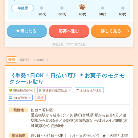
年齢層
20代
30代
40代
50代
60代
気になる!
応募へ進む
詳しく見る
派遣会社
アデコ株式会社
未読
掲載日
2026/08/07
《単発1日OK！日払い可》＊お菓子のモクモ
クシール貼り
職種未経験OK
交通費別途支給あり
土日祝日が休み
WEB登録OK
派遣
仙台市若林区
勤務地
愛宕橋駅から徒歩5分／河原町(宮城県)駅から徒歩5分／連
坊駅から徒歩5分／薬師堂(宮城県)駅から徒歩5分／卸町(宮
城県)駅から徒歩5分
週0日～/月1日～OK！ （月～日のあいだ） ★「火曜と木曜
曜日頻度