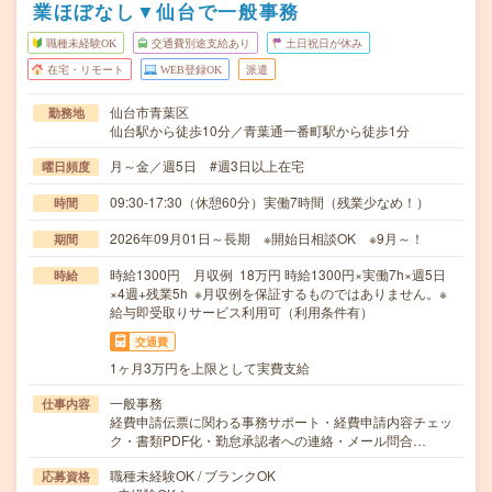
業ほぼなし▼仙台で一般事務
職種未経験OK
交通費別途支給あり
土日祝日が休み
在宅・リモート
WEB登録OK
派遣
仙台市青葉区
勤務地
仙台駅から徒歩10分／青葉通一番町駅から徒歩1分
月～金／週5日 #週3日以上在宅
曜日頻度
09:30-17:30（休憩60分）実働7時間（残業少なめ！）
時間
2026年09月01日～長期 ※開始日相談OK ※9月～！
期間
時給1300円 月収例 18万円 時給1300円×実働7h×週5日
時給
×4週+残業5h ※月収例を保証するものではありません。※
給与即受取りサービス利用可（利用条件有）
交通費
1ヶ月3万円を上限として実費支給
一般事務
仕事内容
経費申請伝票に関わる事務サポート・経費申請内容チェッ
ク・書類PDF化・勤怠承認者への連絡・メール問合…
職種未経験OK / ブランクOK
応募資格