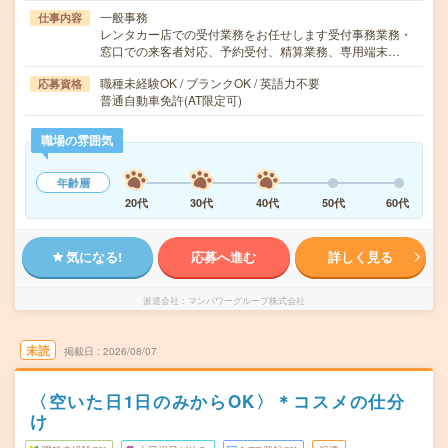
一般事務
仕事内容
レンタカー店での受付業務をお任せします受付事務業務・
窓口での来客者対応、予約受付、精算業務、専用端末…
職種未経験OK / ブランクOK / 英語力不要
応募資格
普通自動車免許(AT限定可)
職場の雰囲気
年齢層
20代
30代
40代
50代
60代
気になる!
応募へ進む
詳しく見る
派遣会社
マンパワーグループ株式会社
未読
掲載日
2026/08/07
〈空いた日1日のみからOK〉＊コスメの仕分
け