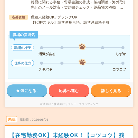
貿易に関わる事務・貿易書類の作成・納期調整・海外取引
先とのメール対応・契約書チェック・納品物の移動 …
職種未経験OK / ブランクOK
応募資格
【歓迎/スキル】語学使用言語、語学系資格全般
職場の雰囲気
職場の様子
活気がある
しずか
仕事の仕方
テキパキ
コツコツ
気になる!
応募へ進む
詳しく見る
派遣会社
株式会社リクルートスタッフィング
未読
掲載日
2026/08/06
【在宅勤務OK】未経験OK！【コツコツ】残