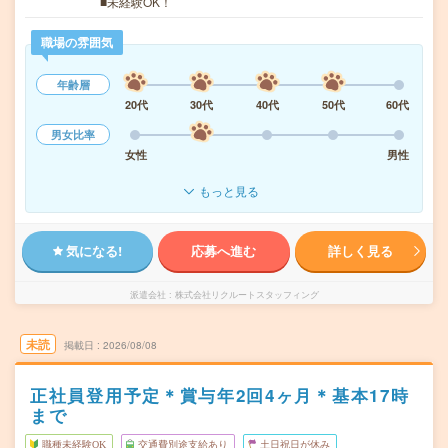
■未経験OK！
職場の雰囲気
年齢層
20代
30代
40代
50代
60代
男女比率
女性
男性
もっと見る
気になる!
応募へ進む
詳しく見る
派遣会社
株式会社リクルートスタッフィング
未読
掲載日
2026/08/08
正社員登用予定＊賞与年2回4ヶ月＊基本17時
まで
職種未経験OK
交通費別途支給あり
土日祝日が休み