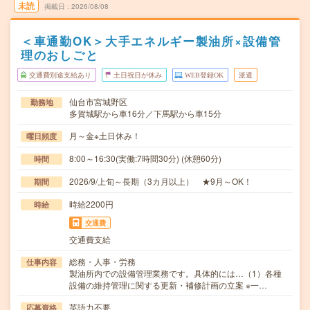
未読
掲載日
2026/08/08
＜車通勤OK＞大手エネルギー製油所×設備管
理のおしごと
交通費別途支給あり
土日祝日が休み
WEB登録OK
派遣
仙台市宮城野区
勤務地
多賀城駅から車16分／下馬駅から車15分
月～金※土日休み！
曜日頻度
8:00～16:30(実働:7時間30分) (休憩60分)
時間
2026/9/上旬～長期（3カ月以上） ★9月～OK！
期間
時給2200円
時給
交通費
交通費支給
総務・人事・労務
仕事内容
製油所内での設備管理業務です。具体的には…（1）各種
設備の維持管理に関する更新・補修計画の立案 ※一…
英語力不要
応募資格