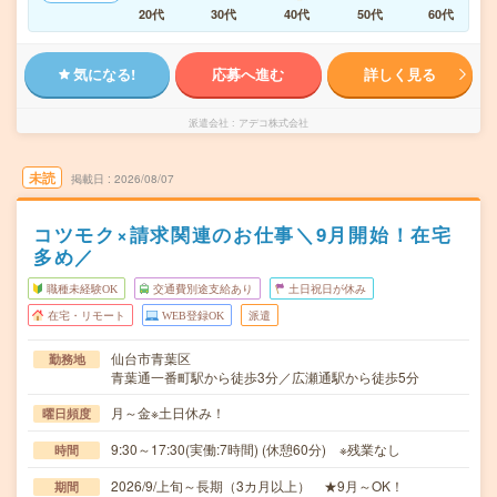
20代
30代
40代
50代
60代
気になる!
応募へ進む
詳しく見る
派遣会社
アデコ株式会社
未読
掲載日
2026/08/07
コツモク×請求関連のお仕事＼9月開始！在宅
多め／
職種未経験OK
交通費別途支給あり
土日祝日が休み
在宅・リモート
WEB登録OK
派遣
仙台市青葉区
勤務地
青葉通一番町駅から徒歩3分／広瀬通駅から徒歩5分
月～金※土日休み！
曜日頻度
9:30～17:30(実働:7時間) (休憩60分) ※残業なし
時間
2026/9/上旬～長期（3カ月以上） ★9月～OK！
期間