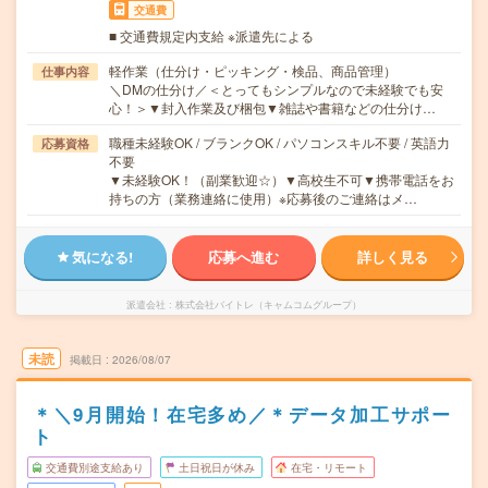
交通費
■ 交通費規定内支給 ※派遣先による
軽作業（仕分け・ピッキング・検品、商品管理）
仕事内容
＼DMの仕分け／＜とってもシンプルなので未経験でも安
心！＞▼封入作業及び梱包▼雑誌や書籍などの仕分け…
職種未経験OK / ブランクOK / パソコンスキル不要 / 英語力
応募資格
不要
▼未経験OK！（副業歓迎☆）▼高校生不可▼携帯電話をお
持ちの方（業務連絡に使用）※応募後のご連絡はメ…
気になる!
応募へ進む
詳しく見る
派遣会社
株式会社バイトレ（キャムコムグループ）
未読
掲載日
2026/08/07
＊＼9月開始！在宅多め／＊データ加工サポー
ト
交通費別途支給あり
土日祝日が休み
在宅・リモート