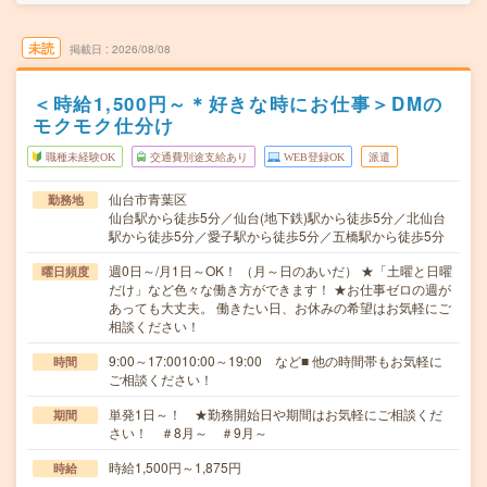
未読
掲載日
2026/08/08
＜時給1,500円～＊好きな時にお仕事＞DMの
モクモク仕分け
職種未経験OK
交通費別途支給あり
WEB登録OK
派遣
仙台市青葉区
勤務地
仙台駅から徒歩5分／仙台(地下鉄)駅から徒歩5分／北仙台
駅から徒歩5分／愛子駅から徒歩5分／五橋駅から徒歩5分
週0日～/月1日～OK！ （月～日のあいだ） ★「土曜と日曜
曜日頻度
だけ」など色々な働き方ができます！ ★お仕事ゼロの週が
あっても大丈夫。 働きたい日、お休みの希望はお気軽にご
相談ください！
9:00～17:0010:00～19:00 など■ 他の時間帯もお気軽に
時間
ご相談ください！
単発1日～！ ★勤務開始日や期間はお気軽にご相談くだ
期間
さい！ ＃8月～ ＃9月～
時給1,500円～1,875円
時給