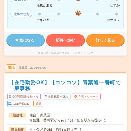
活気がある
しずか
仕事の仕方
テキパキ
コツコツ
気になる!
応募へ進む
詳しく見る
派遣会社
株式会社リクルートスタッフィング
未読
掲載日
2026/08/06
【在宅勤務OK】【コツコツ】青葉通一番町で
一般事務
交通費別途支給あり
土日祝日が休み
在宅・リモート
WEB登録OK
派遣
仙台市青葉区
勤務地
青葉通一番町駅から徒歩1分／仙台駅から徒歩8分
月～金／週5日 #週3日以上在宅
曜日頻度