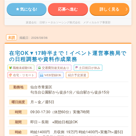
気になる!
応募へ進む
詳しく見る
派遣会社
日研トータルソーシング株式会社 メディカルケア事業部
未読
掲載日
2026/08/06
在宅OK▼17時半まで！イベント運営事務局で
の日程調整や資料作成業務
職種未経験OK
交通費別途支給あり
土日祝日が休み
在宅・リモート
WEB登録OK
紹介予定派遣
仙台市青葉区
勤務地
勾当台公園駅から徒歩1分／仙台駅から徒歩15分
月～金／週5日
曜日頻度
09:30-17:30（休憩60分）実働7時間
時間
即日～長期 ※開始日相談OK
期間
時給1400円 月収例 19万円 時給1400円×実働7h×週5日
時給