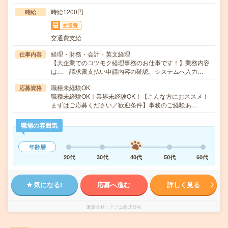
時給1200円
時給
交通費
交通費支給
経理・財務・会計・英文経理
仕事内容
【大企業でのコツモク経理事務のお仕事です！】業務内容
は… 請求書支払い申請内容の確認、システムへ入力…
職種未経験OK
応募資格
職種未経験OK！業界未経験OK！【こんな方におススメ！
まずはご応募ください／歓迎条件】事務のご経験あ…
職場の雰囲気
年齢層
20代
30代
40代
50代
60代
気になる!
応募へ進む
詳しく見る
派遣会社
アデコ株式会社