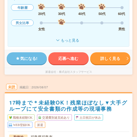
年齢層
20代
30代
40代
50代
60代
男女比率
女性
男性
もっと見る
気になる!
応募へ進む
詳しく見る
派遣会社
株式会社スタッフサービス
未読
掲載日
2026/08/07
17時まで＊未経験OK！残業ほぼなし▼大手グ
ループにて安全書類の作成等の現場事務
職種未経験OK
交通費別途支給あり
土日祝日が休み
WEB登録OK
派遣
福島県福島市
勤務地