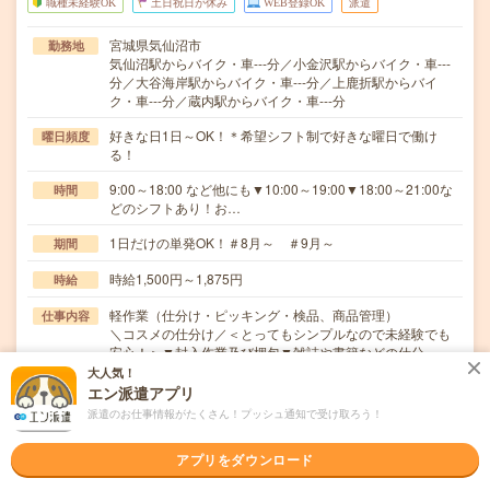
職種未経験OK
土日祝日が休み
WEB登録OK
派遣
宮城県気仙沼市
勤務地
気仙沼駅からバイク・車---分／小金沢駅からバイク・車---
分／大谷海岸駅からバイク・車---分／上鹿折駅からバイ
ク・車---分／蔵内駅からバイク・車---分
好きな日1日～OK！＊希望シフト制で好きな曜日で働け
曜日頻度
る！
9:00～18:00 など他にも▼10:00～19:00▼18:00～21:00な
時間
どのシフトあり！お…
1日だけの単発OK！＃8月～ ＃9月～
期間
時給1,500円～1,875円
時給
軽作業（仕分け・ピッキング・検品、商品管理）
仕事内容
＼コスメの仕分け／＜とってもシンプルなので未経験でも
安心！＞▼封入作業及び梱包▼雑誌や書籍などの仕分…
大人気！
職種未経験OK / ブランクOK / パソコンスキル不要 / 英語力
応募資格
エン派遣アプリ
不要
派遣のお仕事情報がたくさん！プッシュ通知で受け取ろう！
▼未経験OK！（副業歓迎☆）▼高校生不可▼携帯電話をお
持ちの方（業務連絡に使用）※応募後のご連絡はメ…
アプリをダウンロード
職場の雰囲気