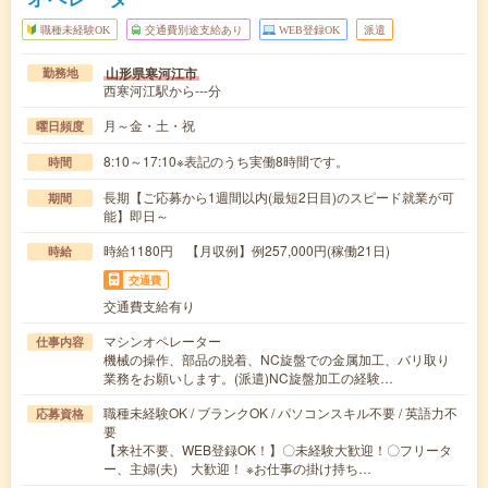
職種未経験OK
交通費別途支給あり
WEB登録OK
派遣
山形県寒河江市
勤務地
西寒河江駅から---分
月～金・土・祝
曜日頻度
8:10～17:10※表記のうち実働8時間です。
時間
長期【ご応募から1週間以内(最短2日目)のスピード就業が可
期間
能】即日～
時給1180円 【月収例】例257,000円(稼働21日)
時給
交通費
交通費支給有り
マシンオペレーター
仕事内容
機械の操作、部品の脱着、NC旋盤での金属加工、バリ取り
業務をお願いします。(派遣)NC旋盤加工の経験…
職種未経験OK / ブランクOK / パソコンスキル不要 / 英語力不
応募資格
要
【来社不要、WEB登録OK！】〇未経験大歓迎！〇フリータ
ー、主婦(夫) 大歓迎！ ※お仕事の掛け持ち…