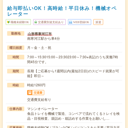
給与即払いOK！高時給！平日休み！機械オペ
レーター
職種未経験OK
交通費別途支給あり
WEB登録OK
派遣
山形県寒河江市
勤務地
南寒河江駅から車4分
月～金・土・祝
曜日頻度
7:00～15:3015:00～23:3023:00～7:30※表記のうち実働7時
時間
間45分です。
長期【ご応募から1週間以内(最短2日目)のスピード就業が可
期間
能】即日～
時給1260円
時給
交通費
交通費支給有り
マシンオペレーター
仕事内容
食品トレイを機械で製造、コンベアで流れてくるトレイを検
品・目視検査、袋詰め・箱詰めする作業をお願いし…
職種未経験OK / ブランクOK / パソコンスキル不要 / 英語力不
応募資格