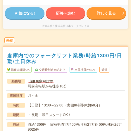
気になる!
応募へ進む
詳しく見る
派遣会社
株式会社日本ワークプレイス
未読
倉庫内でのフォークリフト業務/時給1300円/日
勤/土日休み
職種未経験OK
交通費別途支給あり
土日祝日が休み
派遣
山形県寒河江市
勤務地
羽前高松駅から徒歩10分
月～金
曜日頻度
【日勤】13:00～22:00（実働8時間/休憩60分）
時間
・長期・即日スタートOK！
期間
時給1300円 日額平均1万400円/月額21万8400円/残込25万
時給
9025円