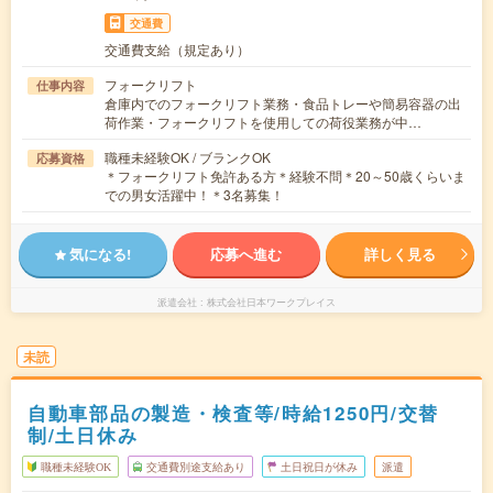
交通費
交通費支給（規定あり）
フォークリフト
仕事内容
倉庫内でのフォークリフト業務・食品トレーや簡易容器の出
荷作業・フォークリフトを使用しての荷役業務が中…
職種未経験OK / ブランクOK
応募資格
＊フォークリフト免許ある方＊経験不問＊20～50歳くらいま
での男女活躍中！＊3名募集！
気になる!
応募へ進む
詳しく見る
派遣会社
株式会社日本ワークプレイス
未読
自動車部品の製造・検査等/時給1250円/交替
制/土日休み
職種未経験OK
交通費別途支給あり
土日祝日が休み
派遣