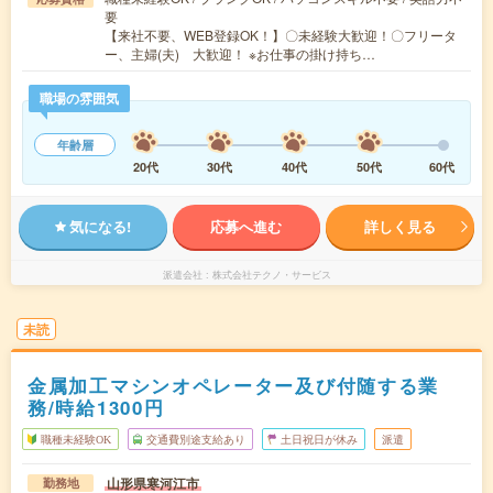
要
【来社不要、WEB登録OK！】〇未経験大歓迎！〇フリータ
ー、主婦(夫) 大歓迎！ ※お仕事の掛け持ち…
職場の雰囲気
年齢層
20代
30代
40代
50代
60代
気になる!
応募へ進む
詳しく見る
派遣会社
株式会社テクノ・サービス
未読
金属加工マシンオペレーター及び付随する業
務/時給1300円
職種未経験OK
交通費別途支給あり
土日祝日が休み
派遣
山形県寒河江市
勤務地