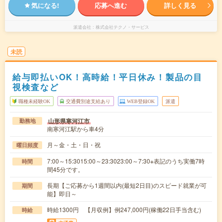
気になる!
応募へ進む
詳しく見る
派遣会社
株式会社テクノ・サービス
未読
給与即払いOK！高時給！平日休み！製品の目
視検査など
職種未経験OK
交通費別途支給あり
WEB登録OK
派遣
山形県寒河江市
勤務地
南寒河江駅から車4分
月～金・土・日・祝
曜日頻度
7:00～15:3015:00～23:3023:00～7:30※表記のうち実働7時
時間
間45分です。
長期【ご応募から1週間以内(最短2日目)のスピード就業が可
期間
能】即日～
時給1300円 【月収例】例247,000円(稼働22日手当含む)
時給