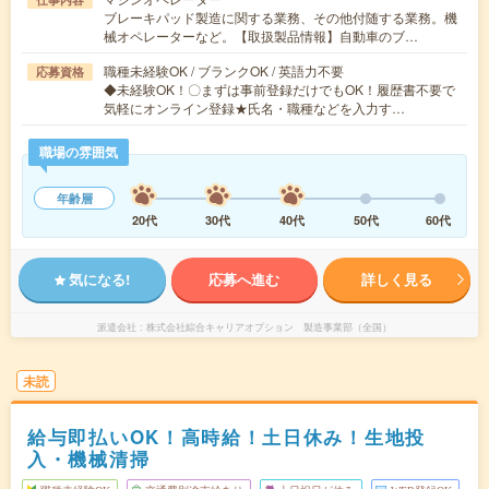
ブレーキパッド製造に関する業務、その他付随する業務。機
械オペレーターなど。【取扱製品情報】自動車のブ…
職種未経験OK / ブランクOK / 英語力不要
応募資格
◆未経験OK！〇まずは事前登録だけでもOK！履歴書不要で
気軽にオンライン登録★氏名・職種などを入力す…
職場の雰囲気
年齢層
20代
30代
40代
50代
60代
気になる!
応募へ進む
詳しく見る
派遣会社
株式会社綜合キャリアオプション 製造事業部（全国）
未読
給与即払いOK！高時給！土日休み！生地投
入・機械清掃