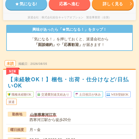
気になる!
応募へ進む
詳しく見る
派遣会社
株式会社綜合キャリアオプション 製造事業部（全国）
興味があったら「★気になる！」をタップ！
「気になる！」を押しておくと、派遣会社から
「面談確約」
や
「応募歓迎」
が届きます！
未読
掲載日
2026/08/05
NEW
【未経験OK！】梱包・出荷・仕分けなど/日払
いOK
職種未経験OK
交通費別途支給あり
土日祝日が休み
WEB登録OK
派遣
山形県寒河江市
勤務地
西寒河江駅から徒歩20分
月～金
曜日頻度