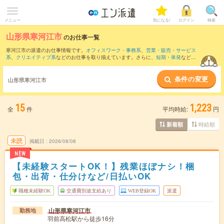
メニュー
気になる!
ログイン
検索
山形県寒河江市
のお仕事一覧
寒河江市の派遣のお仕事情報です。
オフィスワーク・事務系
、
営業・販売・サービス
系
、
クリエイティブ系
などのお仕事を取り揃えています。さらに、
短期
・
単発
などの
期間や、
職種未経験OK
などのこだわり条件で絞り込んでいただけます。
条件の変更
また、
東根市
・
天童市
・
村山市
・
西村山郡
・
東村山郡
など隣接エリアのお仕事もご確
山形県寒河江市
認いただけます。
15
1,223
全
件
平均時給:
円
時給順
新着順
未読
掲載日
2026/08/08
NEW
【未経験スタートOK！】残業ほぼナシ！梱
包・出荷・仕分けなど/日払いOK
職種未経験OK
交通費別途支給あり
WEB登録OK
派遣
山形県寒河江市
勤務地
羽前高松駅から徒歩16分