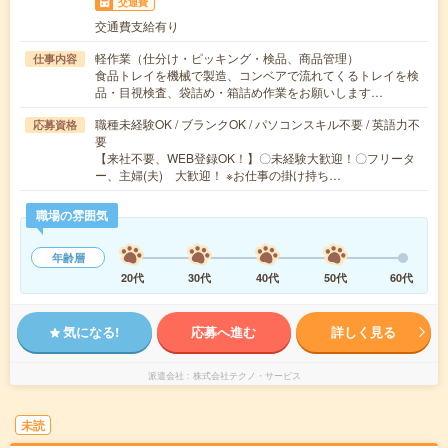
交通費
交通費支給有り
軽作業（仕分け・ピッキング・検品、商品管理）
仕事内容
食品トレイを機械で製造、コンベアで流れてくるトレイを検
品・目視検査、袋詰め・箱詰め作業をお願いします…
職種未経験OK / ブランクOK / パソコンスキル不要 / 英語力不
応募資格
要
【来社不要、WEB登録OK！】〇未経験大歓迎！〇フリータ
ー、主婦(夫) 大歓迎！ ※お仕事の掛け持ち…
職場の雰囲気
年齢層
20代
30代
40代
50代
60代
気になる!
応募へ進む
詳しく見る
派遣会社
株式会社テクノ・サービス
未読