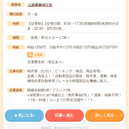
山形県寒河江市
勤務地
月～金
曜日頻度
【交替制】2交替日勤：8:30～17:30(実働8時間/休憩60分)2
時間
直：20:30～翌5:30(実…
・長期・即日スタートOK！
期間
時給1250円 日額平均1万円/月額21万円/残込30万2270円
時給
交通費
交通費支給（規定あり）
軽作業（仕分け・ピッキング・検品、商品管理）
仕事内容
急募！高収入！！自動車部品の製造・軽作業、運搬、検査、
梱包作業自動車用ブレーキの樹脂部品を機械に投入…
職種未経験OK / ブランクOK
応募資格
※深夜業のため18歳以上（例外事由2号）＊資格・経験不問！
＊18～50歳くらいまでの男女活躍中！＊1…
気になる!
応募へ進む
詳しく見る
派遣会社
株式会社日本ワークプレイス