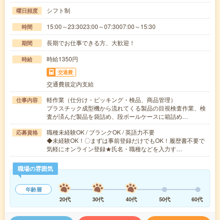
シフト制
曜日頻度
15:00～23:3023:00～07:3007:00～15:30
時間
長期でお仕事できる方、大歓迎！
期間
時給1350円
時給
交通費
交通費規定内支給
軽作業（仕分け・ピッキング・検品、商品管理）
仕事内容
プラスチック成型機から流れてくる製品の目視検査作業、検
査が済んだ製品を袋詰め、段ボールケースに箱詰め…
職種未経験OK / ブランクOK / 英語力不要
応募資格
◆未経験OK！〇まずは事前登録だけでもOK！履歴書不要で
気軽にオンライン登録★氏名・職種などを入力す…
職場の雰囲気
年齢層
20代
30代
40代
50代
60代