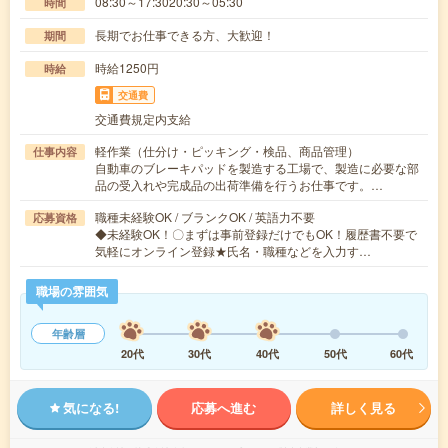
08:30～17:3020:30～05:30
時間
長期でお仕事できる方、大歓迎！
期間
時給1250円
時給
交通費
交通費規定内支給
軽作業（仕分け・ピッキング・検品、商品管理）
仕事内容
自動車のブレーキパッドを製造する工場で、製造に必要な部
品の受入れや完成品の出荷準備を行うお仕事です。…
職種未経験OK / ブランクOK / 英語力不要
応募資格
◆未経験OK！〇まずは事前登録だけでもOK！履歴書不要で
気軽にオンライン登録★氏名・職種などを入力す…
職場の雰囲気
年齢層
20代
30代
40代
50代
60代
気になる!
応募へ進む
詳しく見る