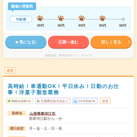
職場の雰囲気
年齢層
20代
30代
40代
50代
60代
気になる!
応募へ進む
詳しく見る
派遣会社
株式会社テクノ・サービス
未読
高時給！車通勤OK！平日休み！日勤のお仕
事！洋菓子製造業務
職種未経験OK
交通費別途支給あり
WEB登録OK
派遣
山形県寒河江市
勤務地
西寒河江駅から---分
月～金・土・日・祝
曜日頻度