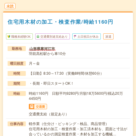
未読
住宅用木材の加工・検査作業/時給1160円
職種未経験OK
交通費別途支給あり
土日祝日が休み
派遣
山形県寒河江市
勤務地
羽前高松駅から車10分
月～金
曜日頻度
【日勤】8:30～17:30（実働8時間/休憩60分）
時間
・長期・即日スタートOK！
期間
時給1160円 日額平均9280円/月額18万5600円/残込20万
時給
4450円
交通費
交通費支給（規定あり）
軽作業（仕分け・ピッキング・検品、商品管理）
仕事内容
住宅用木材の加工・検査作業・加工済木材を、図面と寸法が
合っているかの測定検査作業・木材を加工する機械…