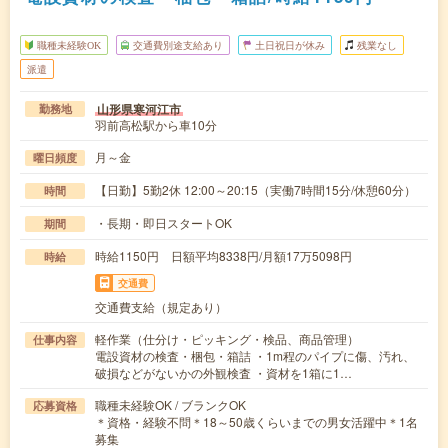
職種未経験OK
交通費別途支給あり
土日祝日が休み
残業なし
派遣
山形県寒河江市
勤務地
羽前高松駅から車10分
月～金
曜日頻度
【日勤】5勤2休 12:00～20:15（実働7時間15分/休憩60分）
時間
・長期・即日スタートOK
期間
時給1150円 日額平均8338円/月額17万5098円
時給
交通費
交通費支給（規定あり）
軽作業（仕分け・ピッキング・検品、商品管理）
仕事内容
電設資材の検査・梱包・箱詰 ・1m程のパイプに傷、汚れ、
破損などがないかの外観検査 ・資材を1箱に1…
職種未経験OK / ブランクOK
応募資格
＊資格・経験不問＊18～50歳くらいまでの男女活躍中＊1名
募集