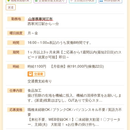
職種未経験OK
交通費別途支給あり
土日祝日が休み
WEB登録OK
派遣
山形県寒河江市
勤務地
西寒河江駅から---分
月～金
曜日頻度
16:00～1:00※表記のうち実働8時間です。
時間
1ヶ月以上3ヶ月未満【ご応募から1週間以内(最短2日目)のス
期間
ピード就業が可能】即日～
時給1100円 【月収例】例191,000円(稼働22日)
時給
交通費
交通費支給有り
食品加工
仕事内容
揚げ煎餅の生地を機械に投入、機械の清掃作業をお願いしま
す。(派遣)残業ほぼなし。OJTありで安心スタ…
職種未経験OK / ブランクOK / パソコンスキル不要 / 英語力不
応募資格
要
【来社不要、WEB登録OK！】〇未経験大歓迎！〇フリータ
ー、主婦(夫) 大歓迎！ ※お仕事の掛け持ち…