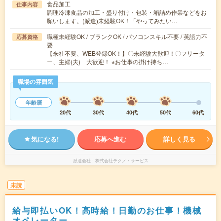
食品加工
仕事内容
調理冷凍食品の加工・盛り付け・包装・箱詰め作業などをお
願いします。(派遣)未経験OK！「やってみたい…
職種未経験OK / ブランクOK / パソコンスキル不要 / 英語力不
応募資格
要
【来社不要、WEB登録OK！】〇未経験大歓迎！〇フリータ
ー、主婦(夫) 大歓迎！ ※お仕事の掛け持ち…
職場の雰囲気
年齢層
20代
30代
40代
50代
60代
気になる!
応募へ進む
詳しく見る
派遣会社
株式会社テクノ・サービス
未読
給与即払いOK！高時給！日勤のお仕事！機械
オペレーター