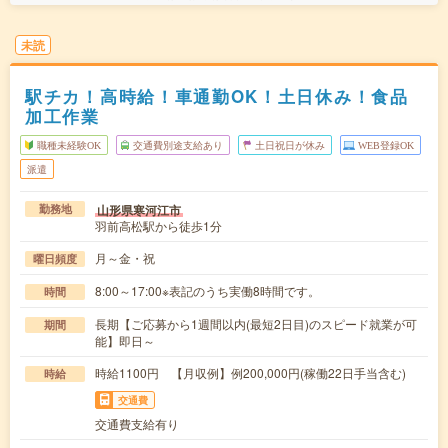
未読
駅チカ！高時給！車通勤OK！土日休み！食品
加工作業
職種未経験OK
交通費別途支給あり
土日祝日が休み
WEB登録OK
派遣
山形県寒河江市
勤務地
羽前高松駅から徒歩1分
月～金・祝
曜日頻度
8:00～17:00※表記のうち実働8時間です。
時間
長期【ご応募から1週間以内(最短2日目)のスピード就業が可
期間
能】即日～
時給1100円 【月収例】例200,000円(稼働22日手当含む)
時給
交通費
交通費支給有り