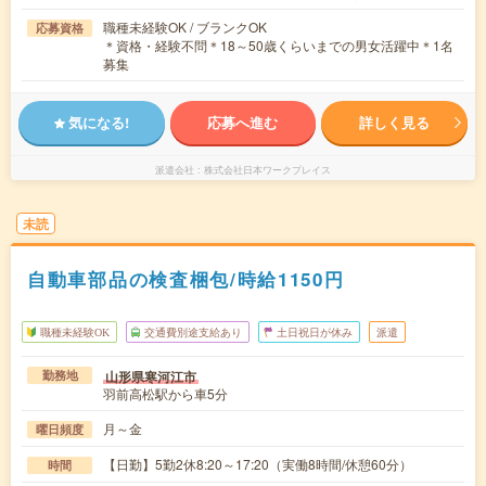
職種未経験OK / ブランクOK
応募資格
＊資格・経験不問＊18～50歳くらいまでの男女活躍中＊1名
募集
気になる!
応募へ進む
詳しく見る
派遣会社
株式会社日本ワークプレイス
未読
自動車部品の検査梱包/時給1150円
職種未経験OK
交通費別途支給あり
土日祝日が休み
派遣
山形県寒河江市
勤務地
羽前高松駅から車5分
月～金
曜日頻度
【日勤】5勤2休8:20～17:20（実働8時間/休憩60分）
時間