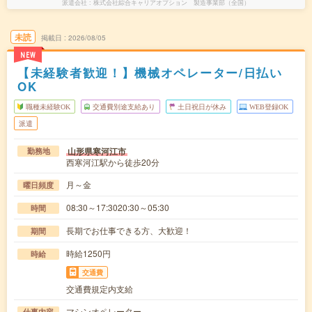
派遣会社
株式会社綜合キャリアオプション 製造事業部（全国）
未読
掲載日
2026/08/05
NEW
【未経験者歓迎！】機械オペレーター/日払い
OK
職種未経験OK
交通費別途支給あり
土日祝日が休み
WEB登録OK
派遣
山形県寒河江市
勤務地
西寒河江駅から徒歩20分
月～金
曜日頻度
08:30～17:3020:30～05:30
時間
長期でお仕事できる方、大歓迎！
期間
時給1250円
時給
交通費
交通費規定内支給
マシンオペレーター
仕事内容