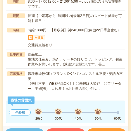
8:00～17:0012:00～21:0015:00～0:00※表記のうち実働8時
時間
間です。
長期【ご応募から1週間以内(最短2日目)のスピード就業が可
期間
能】即日～
時給1330円 【月収例】例242,000円(稼働22日手当含む)
時給
交通費
交通費支給有り
食品加工
仕事内容
生地の仕込み、焼き、ケーキの飾りつけ、トッピング、包装
作業をお願いします。(派遣)未経験OKです。長…
職種未経験OK / ブランクOK / パソコンスキル不要 / 英語力不
応募資格
要
【来社不要、WEB登録OK！】〇未経験大歓迎！〇フリータ
ー、主婦(夫) 大歓迎！ ※お仕事の掛け持ち…
職場の雰囲気
年齢層
20代
30代
40代
50代
60代