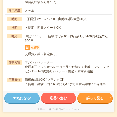
羽前高松駅から車10分
月～金
曜日頻度
【日勤】8:10～17:10（実働8時間/休憩60分）
時間
・長期・即日スタートOK！
期間
時給1300円 日額平均1万400円/月額21万8400円/残込25万
時給
900円
交通費
交通費支給（規定あり）
マシンオペレーター
仕事内容
金属加工マシンオペレーター及び付随する業務・マシニング
センター NC旋盤のオペレート業務・素材を機械…
職種未経験OK / ブランクOK
応募資格
＊資格・経験不問＊65歳くらいまで男女活躍中＊2名募集
気になる!
応募へ進む
詳しく見る
派遣会社
株式会社日本ワークプレイス