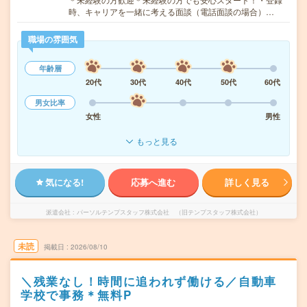
時、キャリアを一緒に考える面談（電話面談の場合）…
職場の雰囲気
年齢層
20代
30代
40代
50代
60代
男女比率
女性
男性
もっと見る
気になる!
応募へ進む
詳しく見る
派遣会社
パーソルテンプスタッフ株式会社 （旧テンプスタッフ株式会社）
未読
掲載日
2026/08/10
＼残業なし！時間に追われず働ける／自動車
学校で事務＊無料P