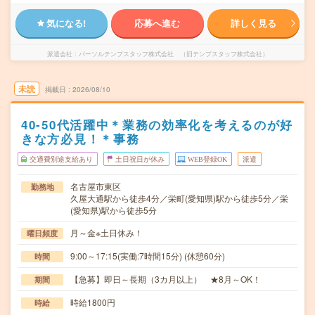
気になる!
応募へ進む
詳しく見る
派遣会社
パーソルテンプスタッフ株式会社 （旧テンプスタッフ株式会社）
未読
掲載日
2026/08/10
40-50代活躍中＊業務の効率化を考えるのが好
きな方必見！＊事務
交通費別途支給あり
土日祝日が休み
WEB登録OK
派遣
名古屋市東区
勤務地
久屋大通駅から徒歩4分／栄町(愛知県)駅から徒歩5分／栄
(愛知県)駅から徒歩5分
月～金※土日休み！
曜日頻度
9:00～17:15(実働:7時間15分) (休憩60分)
時間
【急募】即日～長期（3カ月以上） ★8月～OK！
期間
時給1800円
時給