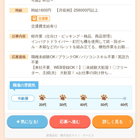
時給1600円 【月収例】256000円以上
時給
交通費
交通費支給有り
軽作業（仕分け・ピッキング・検品、商品管理）
仕事内容
インパクトドライバー・釘打ち機を使用して鉄・段ボー
ル・木箱などのパレットを組み立てる、梱包作業をお願…
職種未経験OK / ブランクOK / パソコンスキル不要 / 英語力
応募資格
不要
【来社不要、WEB登録OK！】〇未経験大歓迎！〇フリー
ター、主婦(夫) 大歓迎！ ※お仕事の掛け持ち…
職場の雰囲気
年齢層
20代
30代
40代
50代
60代
気になる!
応募へ進む
詳しく見る
派遣会社
株式会社テクノ・サービス