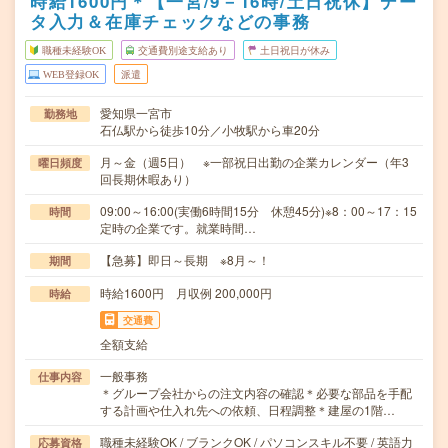
時給1600円＊【一宮/9－16時/土日祝休】デー
タ入力＆在庫チェックなどの事務
職種未経験OK
交通費別途支給あり
土日祝日が休み
WEB登録OK
派遣
愛知県一宮市
勤務地
石仏駅から徒歩10分／小牧駅から車20分
月～金（週5日） ※一部祝日出勤の企業カレンダー（年3
曜日頻度
回長期休暇あり）
09:00～16:00(実働6時間15分 休憩45分)※8：00～17：15
時間
定時の企業です。就業時間…
【急募】即日～長期 ※8月～！
期間
時給1600円 月収例 200,000円
時給
交通費
全額支給
一般事務
仕事内容
＊グループ会社からの注文内容の確認＊必要な部品を手配
する計画や仕入れ先への依頼、日程調整＊建屋の1階…
職種未経験OK / ブランクOK / パソコンスキル不要 / 英語力
応募資格