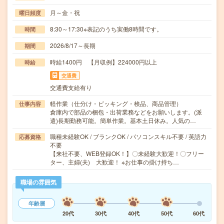
月～金・祝
曜日頻度
8:30～17:30※表記のうち実働8時間です。
時間
2026/8/17～長期
期間
時給1400円 【月収例】224000円以上
時給
交通費
交通費支給有り
軽作業（仕分け・ピッキング・検品、商品管理）
仕事内容
倉庫内で部品の梱包・出荷業務などをお願いします。(派
遣)長期勤務可能。簡単作業。基本土日休み。人気の…
職種未経験OK / ブランクOK / パソコンスキル不要 / 英語力
応募資格
不要
【来社不要、WEB登録OK！】〇未経験大歓迎！〇フリー
ター、主婦(夫) 大歓迎！ ※お仕事の掛け持ち…
職場の雰囲気
年齢層
20代
30代
40代
50代
60代