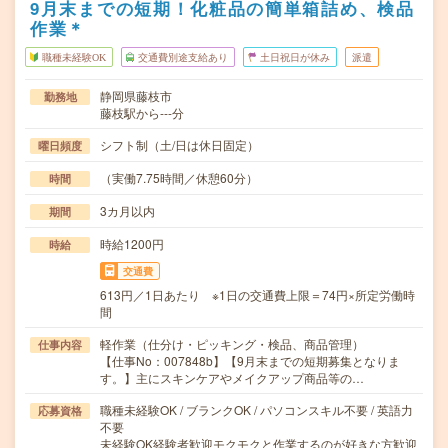
9月末までの短期！化粧品の簡単箱詰め、検品
作業＊
職種未経験OK
交通費別途支給あり
土日祝日が休み
派遣
静岡県藤枝市
勤務地
藤枝駅から---分
シフト制（土/日は休日固定）
曜日頻度
（実働7.75時間／休憩60分）
時間
3カ月以内
期間
時給1200円
時給
交通費
613円／1日あたり ※1日の交通費上限＝74円×所定労働時
間
軽作業（仕分け・ピッキング・検品、商品管理）
仕事内容
【仕事No：007848b】【9月末までの短期募集となりま
す。】主にスキンケアやメイクアップ商品等の…
職種未経験OK / ブランクOK / パソコンスキル不要 / 英語力
応募資格
不要
未経験OK経験者歓迎モクモクと作業するのが好きな方歓迎