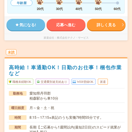
年齢層
20代
30代
40代
50代
60代
気になる!
応募へ進む
詳しく見る
派遣会社
株式会社テクノ・サービス
未読
高時給！車通勤OK！日勤のお仕事！梱包作業
など
職種未経験OK
交通費別途支給あり
WEB登録OK
派遣
愛知県丹羽郡
勤務地
柏森駅から車10分
月～金・土・祝
曜日頻度
8:15～17:15※表記のうち実働7時間55分です。
時間
長期【ご応募から1週間以内(最短2日目)のスピード就業が
期間
可能】即日～