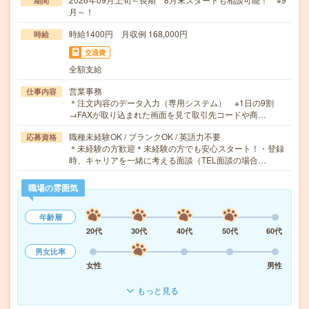
期間
月～！
時給1400円 月収例 168,000円
時給
交通費
全額支給
営業事務
仕事内容
＊注文内容のデータ入力（専用システム） ※1日の9割
→FAXが取り込まれた画面を見て取引先コードや商…
職種未経験OK / ブランクOK / 英語力不要
応募資格
＊未経験の方歓迎＊未経験の方でも安心スタート！・登録
時、キャリアを一緒に考える面談（TEL面談の場合…
職場の雰囲気
年齢層
20代
30代
40代
50代
60代
男女比率
女性
男性
もっと見る