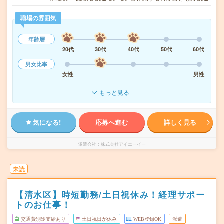
職場の雰囲気
年齢層
20代
30代
40代
50代
60代
男女比率
女性
男性
もっと見る
気になる!
応募へ進む
詳しく見る
派遣会社
株式会社アイエーイー
未読
【清水区】時短勤務/土日祝休み！経理サポー
トのお仕事！
交通費別途支給あり
土日祝日が休み
WEB登録OK
派遣