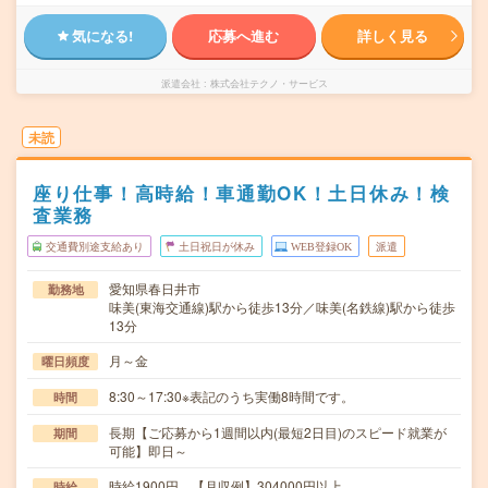
気になる!
応募へ進む
詳しく見る
派遣会社
株式会社テクノ・サービス
未読
座り仕事！高時給！車通勤OK！土日休み！検
査業務
交通費別途支給あり
土日祝日が休み
WEB登録OK
派遣
愛知県春日井市
勤務地
味美(東海交通線)駅から徒歩13分／味美(名鉄線)駅から徒歩
13分
月～金
曜日頻度
8:30～17:30※表記のうち実働8時間です。
時間
長期【ご応募から1週間以内(最短2日目)のスピード就業が
期間
可能】即日～
時給1900円 【月収例】304000円以上
時給