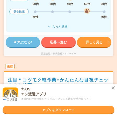
20代
30代
40代
50代
60代
男女比率
女性
男性
もっと見る
気になる!
応募へ進む
詳しく見る
派遣会社
株式会社アイエーイー
未読
注目＊コツモク軽作業○かんたんな目視チェッ
クのお仕事
大人気！
職種未経験OK
エン派遣アプリ
交通費別途支給あり
残業なし
WEB登録OK
派遣のお仕事情報がたくさん！プッシュ通知で受け取ろう！
派遣
静岡市葵区
勤務地
アプリをダウンロード
新静岡駅から---分