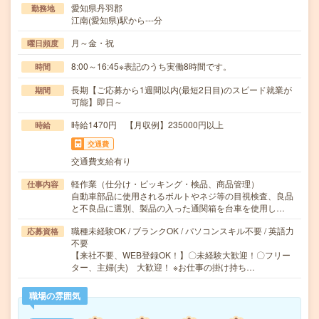
愛知県丹羽郡
勤務地
江南(愛知県)駅から---分
月～金・祝
曜日頻度
8:00～16:45※表記のうち実働8時間です。
時間
長期【ご応募から1週間以内(最短2日目)のスピード就業が
期間
可能】即日～
時給1470円 【月収例】235000円以上
時給
交通費
交通費支給有り
軽作業（仕分け・ピッキング・検品、商品管理）
仕事内容
自動車部品に使用されるボルトやネジ等の目視検査、良品
と不良品に選別、製品の入った通関箱を台車を使用し…
職種未経験OK / ブランクOK / パソコンスキル不要 / 英語力
応募資格
不要
【来社不要、WEB登録OK！】〇未経験大歓迎！〇フリー
ター、主婦(夫) 大歓迎！ ※お仕事の掛け持ち…
職場の雰囲気