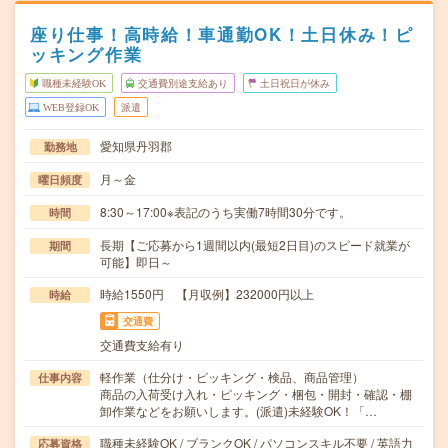
座り仕事！高時給！車通勤OK！土日休み！ピ
ッキング作業
職種未経験OK
交通費別途支給あり
土日祝日が休み
WEB登録OK
派遣
愛知県丹羽郡
勤務地
月～金
曜日頻度
8:30～17:00※表記のうち実働7時間30分です。
時間
長期【ご応募から1週間以内(最短2日目)のスピード就業が
期間
可能】即日～
時給1550円 【月収例】232000円以上
時給
交通費
交通費支給有り
軽作業（仕分け・ピッキング・検品、商品管理）
仕事内容
商品の入荷受け入れ・ピッキング・梱包・開封・確認・棚
卸作業などをお願いします。(派遣)未経験OK！「…
職種未経験OK / ブランクOK / パソコンスキル不要 / 英語力
応募資格