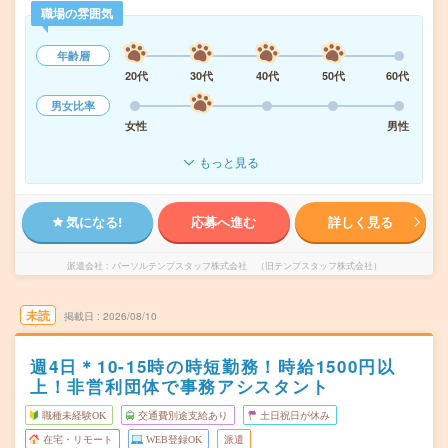
職場の雰囲気
年齢層
20代
30代
40代
50代
60代
男女比率
女性
男性
もっと見る
気になる!
応募へ進む
詳しく見る
派遣会社
パーソルテンプスタッフ株式会社 （旧テンプスタッフ株式会社）
未読
掲載日
2026/08/10
週4日＊10-15時の時短勤務！時給1500円以
上！非営利団体で事務アシスタント
職種未経験OK
交通費別途支給あり
土日祝日が休み
在宅・リモート
WEB登録OK
派遣