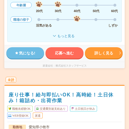
年齢層
20代
30代
40代
50代
60代
職場の様子
活気がある
しずか
もっと見る
気になる!
応募へ進む
詳しく見る
派遣会社
株式会社スタッフサービス
未読
座り仕事！給与即払いOK！高時給！土日休
み！箱詰め・出荷作業
職種未経験OK
交通費別途支給あり
土日祝日が休み
WEB登録OK
派遣
愛知県小牧市
勤務地