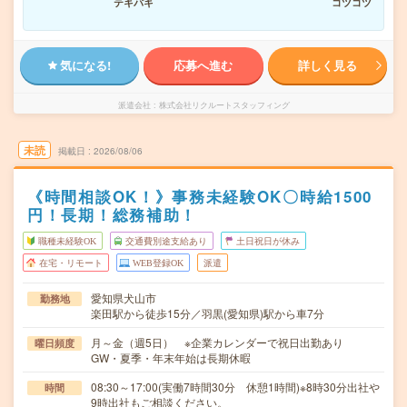
テキパキ
コツコツ
気になる!
応募へ進む
詳しく見る
派遣会社
株式会社リクルートスタッフィング
未読
掲載日
2026/08/06
《時間相談OK！》事務未経験OK〇時給1500
円！長期！総務補助！
職種未経験OK
交通費別途支給あり
土日祝日が休み
在宅・リモート
WEB登録OK
派遣
愛知県犬山市
勤務地
楽田駅から徒歩15分／羽黒(愛知県)駅から車7分
月～金（週5日） ※企業カレンダーで祝日出勤あり
曜日頻度
GW・夏季・年末年始は長期休暇
08:30～17:00(実働7時間30分 休憩1時間)※8時30分出社や
時間
9時出社もご相談ください。