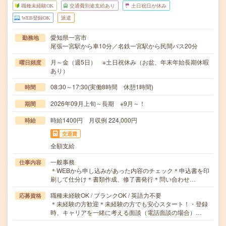
職種未経験OK
交通費別途支給あり
土日祝日が休み
WEB登録OK
派遣
愛知県一宮市
勤務地
尾張一宮駅から車10分／名鉄一宮駅から民間バス20分
月～金（週5日） ※土日祝休み（お盆、年末年始長期休暇
曜日頻度
あり）
08:30～17:30(実働8時間 休憩1時間)
時間
2026年09月上旬～長期 ※9月～！
期間
時給1400円 月収例 224,000円
時給
交通費
全額支給
一般事務
仕事内容
＊WEBから申し込みがあった内容のチェック＊申込書を印
刷して仕分け＊書類作成、修了書発行＊問い合わせ…
職種未経験OK / ブランクOK / 英語力不要
応募資格
＊未経験の方歓迎＊未経験の方でも安心スタート！・登録
時、キャリアを一緒に考える面談（電話面談の場合）…