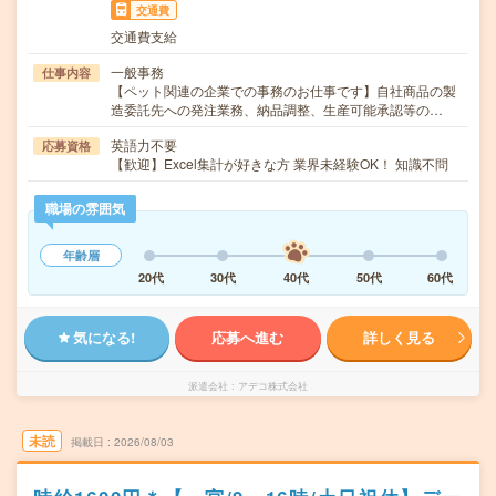
交通費
交通費支給
一般事務
仕事内容
【ペット関連の企業での事務のお仕事です】自社商品の製
造委託先への発注業務、納品調整、生産可能承認等の…
英語力不要
応募資格
【歓迎】Excel集計が好きな方 業界未経験OK！ 知識不問
職場の雰囲気
年齢層
20代
30代
40代
50代
60代
気になる!
応募へ進む
詳しく見る
派遣会社
アデコ株式会社
未読
掲載日
2026/08/03