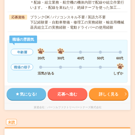
＊配線・組立業務・航空機の機体内部で配線や組立作業行
います。・配線を束ねたり、絶縁テープを使った加工…
ブランクOK / パソコンスキル不要 / 英語力不要
応募資格
下記経験要・自動車整備・修理工の実務経験・輸送用機械
器具組立工の実務経験・電動ドライバーの使用経験
職場の雰囲気
年齢層
20代
30代
40代
50代
60代
職場の様子
活気がある
しずか
気になる!
応募へ進む
詳しく見る
派遣会社
パーソルファクトリーパートナーズ株式会社
未読