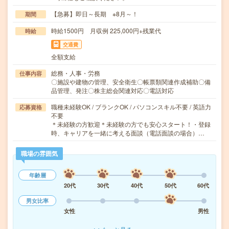
【急募】即日～長期 ※8月～！
期間
時給1500円 月収例 225,000円+残業代
時給
交通費
全額支給
総務・人事・労務
仕事内容
〇施設や建物の管理、安全衛生〇帳票類関連作成補助〇備
品管理、発注〇株主総会関連対応〇電話対応
職種未経験OK / ブランクOK / パソコンスキル不要 / 英語力
応募資格
不要
＊未経験の方歓迎＊未経験の方でも安心スタート！・登録
時、キャリアを一緒に考える面談（電話面談の場合）…
職場の雰囲気
年齢層
20代
30代
40代
50代
60代
男女比率
女性
男性