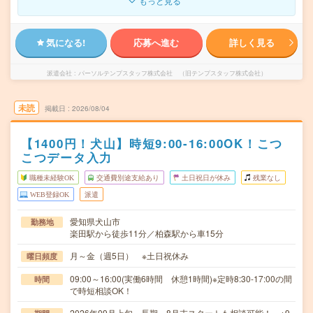
もっと見る
気になる!
応募へ進む
詳しく見る
派遣会社
パーソルテンプスタッフ株式会社 （旧テンプスタッフ株式会社）
未読
掲載日
2026/08/04
【1400円！犬山】時短9:00-16:00OK！こつ
こつデータ入力
職種未経験OK
交通費別途支給あり
土日祝日が休み
残業なし
WEB登録OK
派遣
愛知県犬山市
勤務地
楽田駅から徒歩11分／柏森駅から車15分
月～金（週5日） ※土日祝休み
曜日頻度
09:00～16:00(実働6時間 休憩1時間)※定時8:30-17:00の間
時間
で時短相談OK！
2026年09月上旬～長期 8月末スタートも相談可能！ ※9