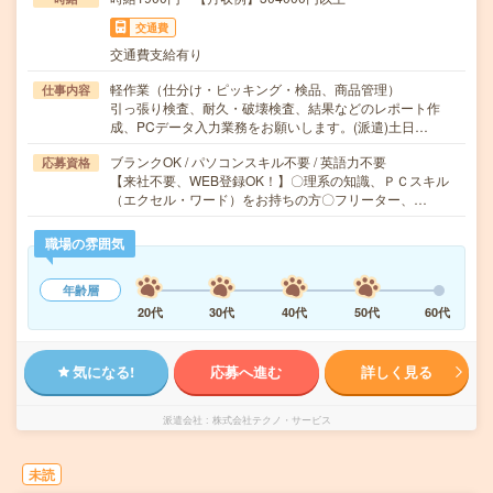
交通費
交通費支給有り
軽作業（仕分け・ピッキング・検品、商品管理）
仕事内容
引っ張り検査、耐久・破壊検査、結果などのレポート作
成、PCデータ入力業務をお願いします。(派遣)土日…
ブランクOK / パソコンスキル不要 / 英語力不要
応募資格
【来社不要、WEB登録OK！】〇理系の知識、ＰＣスキル
（エクセル・ワード）をお持ちの方〇フリーター、…
職場の雰囲気
年齢層
20代
30代
40代
50代
60代
気になる!
応募へ進む
詳しく見る
派遣会社
株式会社テクノ・サービス
未読