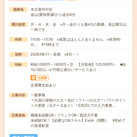
名古屋市中区
勤務地
金山(愛知県)駅から徒歩6分
月・火・木・金 ※月～金のうち週4日の勤務。表記曜日は
曜日頻度
一例です。
10:00～15:00 ※残業はほとんどありません。※休憩60
時間
分。 #15時まで
2026/08/17～長期 ※8月～！
期間
時給1500円～1600円＋交 【月収例】120,000円～ ■給
時給
与の前払いが可能な速払いサービスあり
交通費
交通費支給あり
一般事務
仕事内容
＊社員の保険の入力＊会計ソフトへの入力＊パワーポイン
トの更新（元データあり）＊EXCELでの入力業務…
職種未経験OK / ブランクOK / 英語力不要
応募資格
未経験OK！【必要なOAスキル】Excel（関数） #初めて
の派遣歓迎