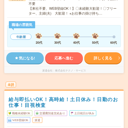
不要
【来社不要、WEB登録OK！】〇未経験大歓迎！〇フリー
ター、主婦(夫) 大歓迎！ ※お仕事の掛け持ち…
職場の雰囲気
年齢層
20代
30代
40代
50代
60代
気になる!
応募へ進む
詳しく見る
派遣会社
株式会社テクノ・サービス
未読
給与即払いOK！高時給！土日休み！日勤のお
仕事！目視検査
職種未経験OK
交通費別途支給あり
土日祝日が休み
WEB登録OK
派遣