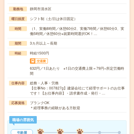
静岡市清水区
勤務地
シフト制（土/日は休日固定）
曜日頻度
（1、実働8時間／休憩60分2、実働7時間／休憩60分3、実
時間
働5時間／休憩60分※就業時間選択OK！…
3カ月以上～長期
期間
時給1500円
時給
交通費
632円／1日あたり ※1日の交通費上限＝79円×所定労働時
間
総務・人事・労務
仕事内容
【仕事No：007827g】建築会社にて経理サポートのお仕事
です！【お仕事内容】・請求書作成・発行・…
ブランクOK
応募資格
＊経理事務の経験がある方歓迎
職場の雰囲気
年齢層