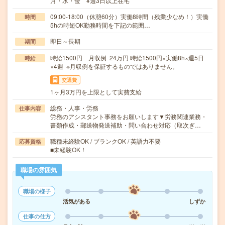
月・水・金 #週3日以上在宅
09:00-18:00（休憩60分）実働8時間（残業少なめ！）実働
時間
5hの時短OK勤務時間を下記の範囲…
即日～長期
期間
時給1500円 月収例 24万円 時給1500円×実働8h×週5日
時給
×4週 ※月収例を保証するものではありません。
交通費
1ヶ月3万円を上限として実費支給
総務・人事・労務
仕事内容
労務のアシスタント事務をお願いします▼労務関連業務・
書類作成・郵送物発送補助・問い合わせ対応（取次ぎ…
職種未経験OK / ブランクOK / 英語力不要
応募資格
■未経験OK！
職場の雰囲気
職場の様子
活気がある
しずか
仕事の仕方