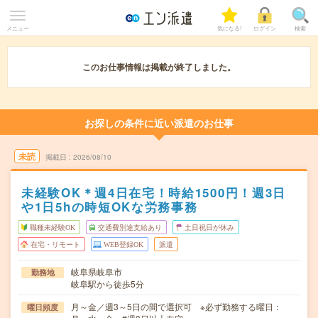
メニュー
気になる!
ログイン
検索
このお仕事情報は掲載が終了しました。
お探しの条件に近い派遣のお仕事
未読
掲載日
2026/08/10
未経験OK＊週4日在宅！時給1500円！週3日
や1日5hの時短OKな労務事務
職種未経験OK
交通費別途支給あり
土日祝日が休み
在宅・リモート
WEB登録OK
派遣
岐阜県岐阜市
勤務地
岐阜駅から徒歩5分
月～金／週3～5日の間で選択可 ※必ず勤務する曜日：
曜日頻度