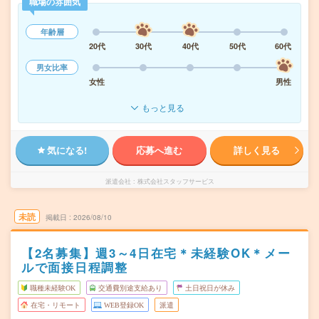
職場の雰囲気
年齢層
20代
30代
40代
50代
60代
男女比率
女性
男性
もっと見る
気になる!
応募へ進む
詳しく見る
派遣会社
株式会社スタッフサービス
未読
掲載日
2026/08/10
【2名募集】週3～4日在宅＊未経験OK＊メー
ルで面接日程調整
職種未経験OK
交通費別途支給あり
土日祝日が休み
在宅・リモート
WEB登録OK
派遣