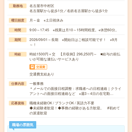
名古屋市中村区
勤務地
名古屋駅から徒歩1分／名鉄名古屋駅から徒歩1分
月～金 ※土日祝休み
曜日頻度
9:00～17:45 ※残業は月10～15時間程度。※休憩60分。
時間
2026/09/01～長期 ※開始日はご相談可能です！ ※9月
期間
～！
時給1500円＋交 【月収例】296,250円～ ■給与の前払
時給
いが可能な速払いサービスあり
交通費
交通費支給あり
一般事務
仕事内容
＊メールでの面接日程調整：求職者への日程連絡｜クライ
アントへの面接日程連絡など ※週3～4日の在宅勤…
職種未経験OK / ブランクOK / 英語力不要
応募資格
◆未経験者歓迎！◆事務の経験がある方歓迎。 #初めて
の派遣歓迎
職場の雰囲気