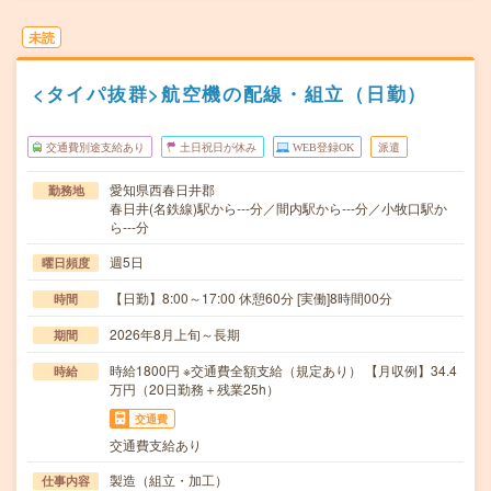
未読
<タイパ抜群>航空機の配線・組立（日勤）
交通費別途支給あり
土日祝日が休み
WEB登録OK
派遣
愛知県西春日井郡
勤務地
春日井(名鉄線)駅から---分／間内駅から---分／小牧口駅か
ら---分
週5日
曜日頻度
【日勤】8:00～17:00 休憩60分 [実働]8時間00分
時間
2026年8月上旬～長期
期間
時給1800円 ※交通費全額支給（規定あり） 【月収例】34.4
時給
万円（20日勤務＋残業25h）
交通費
交通費支給あり
製造（組立・加工）
仕事内容