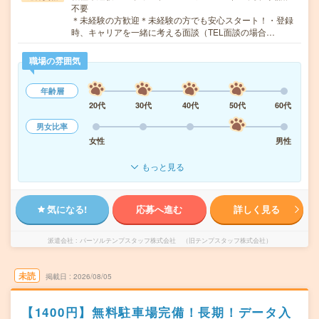
不要
＊未経験の方歓迎＊未経験の方でも安心スタート！・登録
時、キャリアを一緒に考える面談（TEL面談の場合…
職場の雰囲気
年齢層
20代
30代
40代
50代
60代
男女比率
女性
男性
もっと見る
気になる!
応募へ進む
詳しく見る
派遣会社
パーソルテンプスタッフ株式会社 （旧テンプスタッフ株式会社）
未読
掲載日
2026/08/05
【1400円】無料駐車場完備！長期！データ入