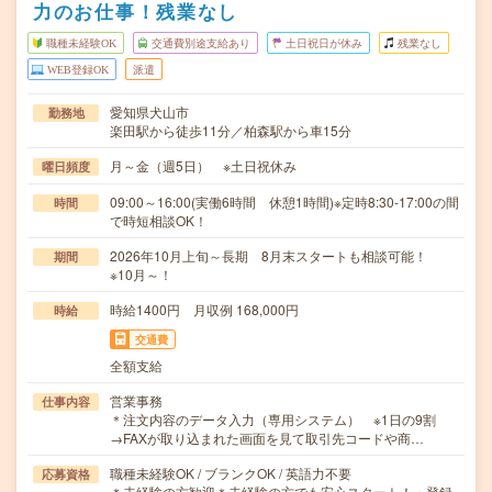
力のお仕事！残業なし
職種未経験OK
交通費別途支給あり
土日祝日が休み
残業なし
WEB登録OK
派遣
愛知県犬山市
勤務地
楽田駅から徒歩11分／柏森駅から車15分
月～金（週5日） ※土日祝休み
曜日頻度
09:00～16:00(実働6時間 休憩1時間)※定時8:30-17:00の間
時間
で時短相談OK！
2026年10月上旬～長期 8月末スタートも相談可能！
期間
※10月～！
時給1400円 月収例 168,000円
時給
交通費
全額支給
営業事務
仕事内容
＊注文内容のデータ入力（専用システム） ※1日の9割
→FAXが取り込まれた画面を見て取引先コードや商…
職種未経験OK / ブランクOK / 英語力不要
応募資格
＊未経験の方歓迎＊未経験の方でも安心スタート！・登録