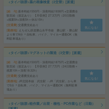
<タイパ抜群>薬の画像検査（2交替）[派遣]
給 与
基本時給1550円・深夜時給1938円 ※交通費全
額支給（規定あり） 【月収例】27.3万円（20日勤務
+残業5h+深夜5h＋休出15h）
交通費
交通費支給あり
気になる!
勤務地
えちぜん鉄道勝山永平寺線 勝山駅 ・勝山駅
より車で9分 ＊自転車、バイク、マイカー通勤OK（無
料駐車場あり）
<タイパ抜群>マグネットの製造（3交替）[派遣]
給 与
基本時給1500円・深夜時給1875円 ※交通費全
額支給（規定あり） 【月収例】27.7万円（24日勤務＋
残業10h＋深夜18.32h）
交通費
交通費支給あり
気になる!
勤務地
JR北陸本線 武生駅 ・JR「武生駅」から車
で5分 ＊自転車、バイク、マイカー通勤OK（無料駐車
場あり）
<タイパ抜群>軽作業／出荷・梱包・PC作業など（日勤）
[派遣]