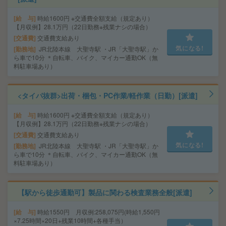
給 与
時給1600円 ※交通費全額支給（規定あり）
【月収例】28.1万円（22日勤務※残業ナシの場合）
交通費
交通費支給あり
気になる!
勤務地
JR北陸本線 大聖寺駅 ・JR「大聖寺駅」か
ら車で10分 ＊自転車、バイク、マイカー通勤OK（無
料駐車場あり）
<タイパ抜群>出荷・梱包・PC作業/軽作業（日勤）[派遣]
給 与
時給1600円 ※交通費全額支給（規定あり）
【月収例】28.1万円（22日勤務※残業ナシの場合）
交通費
交通費支給あり
気になる!
勤務地
JR北陸本線 大聖寺駅 ・JR「大聖寺駅」か
ら車で10分 ＊自転車、バイク、マイカー通勤OK（無
料駐車場あり）
【駅から徒歩通勤可】製品に関わる検査業務全般[派遣]
給 与
時給1550円 月収例:258,075円(時給1,550円
×7.25時間×20日+残業10時間+各種手当）