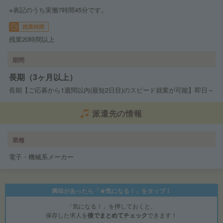
※表記のうち実働7時間45分です。
残業時間
残業20時間以上
期間
長期（3ヶ月以上）
長期【ご応募から1週間以内(最短2日目)のスピード就業が可能】即日～
派遣先の情報
業種
電子・機械系メーカー
興味があったら「★気になる！」をタップ！
「気になる！」を押しておくと、
保存した求人を
後でまとめてチェック
できます！