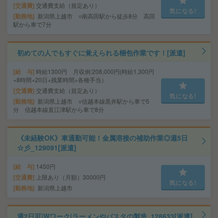
交通費
交通費支給（規定あり）
気になる!
勤務地
新潟県上越市 ○南高田駅から徒歩8分 高田
駅から車で7分
初めての人でもすぐに覚えられる梱包作業です！[派遣]
給 与
時給1300円 月収例:208,000円(時給1,300円
×8時間×20日+残業時間+各種手当）
交通費
交通費支給（規定あり）
気になる!
勤務地
新潟県上越市 ○信越本線黒井駅から車で5
分 信越本線直江津駅から車で8分
《未経験OK》車通勤可能！金属溶接の補助作業◎週5日
☆彡_129091[派遣]
給 与
1450円
交通費
上限あり（月額）30000円
気になる!
勤務地
新潟県上越市
週2日可|Wワーク|ラーメンやパスタの製造_128633[派遣]