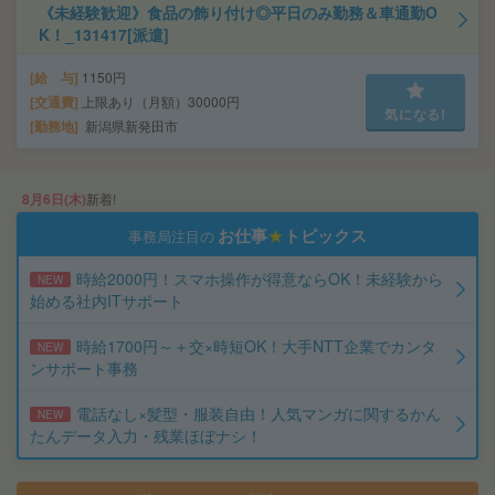
《未経験歓迎》食品の飾り付け◎平日のみ勤務＆車通勤O
K！_131417[派遣]
給 与
1150円
交通費
上限あり（月額）30000円
気になる!
勤務地
新潟県新発田市
8月6日(木)
新着!
お仕事
★
トピックス
事務局注目の
時給2000円！スマホ操作が得意ならOK！未経験から
NEW
始める社内ITサポート
時給1700円～＋交×時短OK！大手NTT企業でカンタ
NEW
ンサポート事務
電話なし×髪型・服装自由！人気マンガに関するかん
NEW
たんデータ入力・残業ほぼナシ！