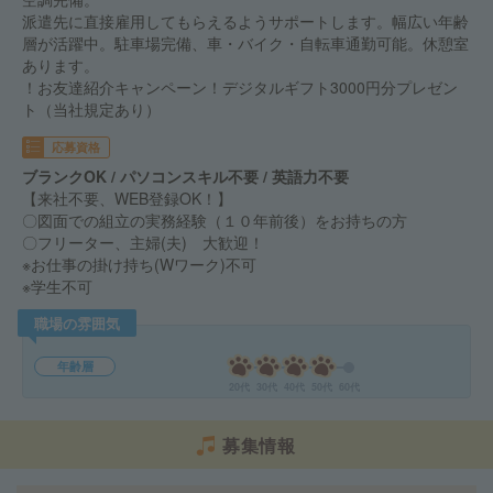
派遣先に直接雇用してもらえるようサポートします。幅広い年齢
層が活躍中。駐車場完備、車・バイク・自転車通勤可能。休憩室
あります。
！お友達紹介キャンペーン！デジタルギフト3000円分プレゼン
ト（当社規定あり）
応募資格
ブランクOK / パソコンスキル不要 / 英語力不要
【来社不要、WEB登録OK！】
〇図面での組立の実務経験（１０年前後）をお持ちの方
〇フリーター、主婦(夫) 大歓迎！
※お仕事の掛け持ち(Wワーク)不可
※学生不可
職場の雰囲気
年齢層
20代
30代
40代
50代
60代
募集情報