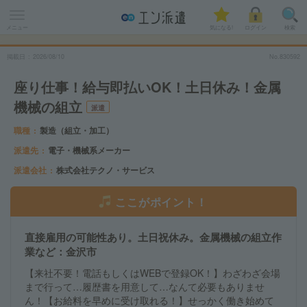
メニュー
気になる!
ログイン
検索
掲載日
2026
/
08
/
10
No.830592
座り仕事！給与即払いOK！土日休み！金属
機械の組立
派遣
職種
製造（組立・加工）
派遣先
電子・機械系メーカー
派遣会社
株式会社テクノ・サービス
ここがポイント！
直接雇用の可能性あり。土日祝休み。金属機械の組立作
業など：金沢市
【来社不要！電話もしくはWEBで登録OK！】わざわざ会場
まで行って…履歴書を用意して…なんて必要もありませ
ん！【お給料を早めに受け取れる！】せっかく働き始めて