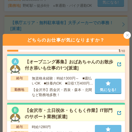
気になる!
勤務地
野町駅～徒歩6分 ※車通勤・バイク通勤OK
【県庁エリア・無料駐車場有】大手メーカーでの事務！
[派遣]
どちらのお仕事が気になりますか？
給 与
時給1300円
交通費
交通費支給
気になる!
1
/10
勤務地
石川県 金沢市 「金沢駅」 車 10分
【オープニング募集】おばあちゃんのお散歩
付き添いも仕事の1つ[派遣]
基本17時まで＊データ確認など＊大手企業で働くチャン
ス[派遣]
無資格未経験：時給1300円～ ■週払
給与
いOK ■扶養内OK ■日収1万400円以
給 与
時給1350円～1400円＋交 【月収例】190,3
上
【金沢市】西金沢・西泉・森本・北間
気になる!
勤務地
50円～ ■給与の前払いが可能な速払いサービスあり
など勤務地多数！
交通費
交通費支給あり
気になる!
勤務地
石川県金沢市 ＩＲいしかわ鉄道 金沢駅バス
【金沢市・土日祝休・もくもく作業】IT部門
10分
のサポート業務[派遣]
時給1280円
給与
17時15分まで＊証明書発行など＊4名の大募集[派遣]