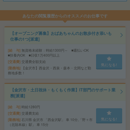
あなたの閲覧履歴からのオススメのお仕事です
【オープニング募集】おばあちゃんのお散歩付き添いも
仕事の1つ[派遣]
給 与
無資格未経験：時給1300円～ ■週払いOK
■扶養内OK ■日収1万400円以上
交通費
交通費全額支給
気になる!
勤務地
【金沢市】西金沢・西泉・森本・北間など勤
務地多数！
【金沢市・土日祝休・もくもく作業】IT部門のサポート業
務[派遣]
給 与
時給1280円
交通費
交通費支給
気になる!
勤務地
石川県 金沢市 「西金沢駅」 車 10分,「野々市
（北陸本線）駅」 車 15分