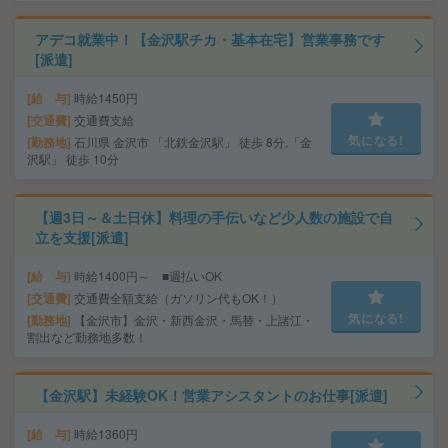
アデコ就業中！【金沢駅チカ・基本在宅】営業事務です
[派遣]
給 与
時給1450円
交通費
交通費支給
気になる!
勤務地
石川県 金沢市 「北鉄金沢駅」 徒歩 8分,「金
沢駅」 徒歩 10分
【週3日～＆土日休】料理の手伝いなど少人数の施設で自
立を支援[派遣]
給 与
時給1400円～ ■週払いOK
交通費
交通費全額支給（ガソリン代もOK！）
気になる!
勤務地
【金沢市】金沢・新西金沢・馬替・上諸江・
割出など勤務地多数！
【金沢駅】未経験OK！営業アシスタントのお仕事[派遣]
給 与
時給1360円