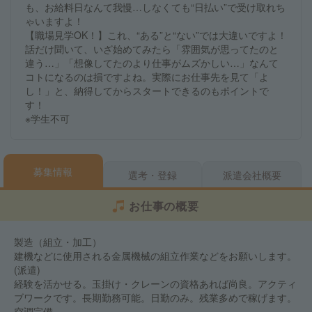
も、お給料日なんて我慢…しなくても“日払い”で受け取れち
ゃいますよ！
【職場見学OK！】これ、“ある”と“ない”では大違いですよ！
話だけ聞いて、いざ始めてみたら「雰囲気が思ってたのと
違う…」「想像してたのより仕事がムズかしい…」なんて
コトになるのは損ですよね。実際にお仕事先を見て「よ
し！」と、納得してからスタートできるのもポイントで
す！
※学生不可
募集情報
選考・登録
派遣会社概要
お仕事の概要
製造（組立・加工）
建機などに使用される金属機械の組立作業などをお願いします。
(派遣)
経験を活かせる。玉掛け・クレーンの資格あれば尚良。アクティ
ブワークです。長期勤務可能。日勤のみ。残業多めで稼げます。
空調完備。