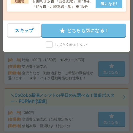
石川県 金沢市 「西金沢駅」 車 10分,
勤務地
気になる!
「野々市（北陸本線）駅」 車 15分
給 与
時給1400円～1450円＋交 【月収例】232,7
50円～ ■給与の前払いが可能な速払いサービスあり
交通費
交通費支給あり
気になる!
勤務地
長野県長野市 篠ノ井線 長野駅徒歩15分
スキップ
どちらも気になる！
お菓子の箱詰めなど、体に負担ナシ＆かんたん軽作業が
しばらく表示しない
たくさん！[派遣]
給 与
時給1100円～1350円 ★Wワーク不可
交通費
交通費全額支給
気になる!
勤務地
金沢市など…勤務地多数！ご希望の勤務地が
選べます！ ★車・バイク通勤可能なお仕事も！
＼CoCoLo新潟／シフトor平日のみ選べる！販促ポスタ
ー・POP制作[派遣]
給 与
1360円
交通費
交通費全額支給（当社規定あり）
気になる!
勤務地
信越本線 新潟駅より徒歩1分