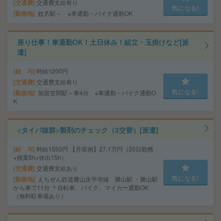
交通費
交通費支給有り
気になる!
勤務地
蚊爪駅～ ※車通勤・バイク通勤OK
座り仕事！車通勤OK！土日休み！組立・玉掛けなど[派
遣]
給 与
時給1200円
交通費
交通費支給有り
気になる!
勤務地
加賀笠間駅～車4分 ※車通勤・バイク通勤O
K
<タイパ抜群>製剤のチェック（2交替）[派遣]
給 与
時給1550円 【月収例】27.1万円（20日勤務
+残業5h+休出15h）
交通費
交通費支給あり
気になる!
勤務地
えちぜん鉄道勝山永平寺線 勝山駅 ・勝山駅
から車で11分 ＊自転車、バイク、マイカー通勤OK
（無料駐車場あり）