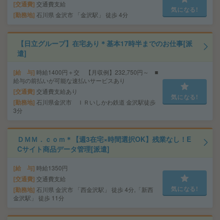
交通費
交通費支給
気になる!
勤務地
石川県 金沢市 「金沢駅」 徒歩 4分
【日立グループ】在宅あり＊基本17時半までのお仕事[派
遣]
給 与
時給1400円＋交 【月収例】232,750円～ ■
給与の前払いが可能な速払いサービスあり
交通費
交通費支給あり
気になる!
勤務地
石川県金沢市 ＩＲいしかわ鉄道 金沢駅徒歩
3分
ＤＭＭ．ｃｏｍ＊【週3在宅×時間選択OK】残業なし！E
Cサイト商品データ管理[派遣]
給 与
時給1350円
交通費
交通費支給
気になる!
勤務地
石川県 金沢市 「西金沢駅」 徒歩 4分,「新西
金沢駅」 徒歩 11分