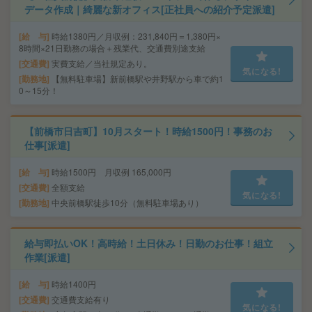
データ作成｜綺麗な新オフィス[正社員への紹介予定派遣]
給 与
時給1380円／月収例：231,840円＝1,380円×
8時間×21日勤務の場合＋残業代、交通費別途支給
交通費
実費支給／当社規定あり。
気になる!
勤務地
【無料駐車場】新前橋駅や井野駅から車で約1
0～15分！
【前橋市日吉町】10月スタート！時給1500円！事務のお
仕事[派遣]
給 与
時給1500円 月収例 165,000円
交通費
全額支給
気になる!
勤務地
中央前橋駅徒歩10分（無料駐車場あり）
給与即払いOK！高時給！土日休み！日勤のお仕事！組立
作業[派遣]
給 与
時給1400円
交通費
交通費支給有り
気になる!