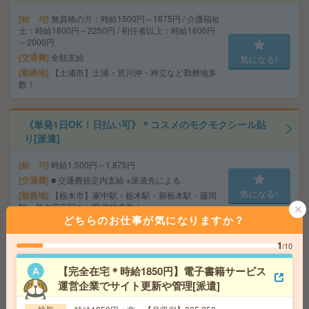
給 与
無資格の方：時給1500円～1875円 / 介護福祉
士：時給1800円～2250円 / 初任者以上：時給1600円
～2000円
交通費
全額支給
気になる!
勤務地
【土浦市】土浦・荒川沖・神立など勤務地多
数！
《単発1日OK！日払い可》＊コスメのモクモクシール貼
り[派遣]
給 与
時給1,500円～1,875円
交通費
■ 交通費規定内支給 ※派遣先による
気になる!
勤務地
【栃木市】家中駅・栃木駅・新栃木駅・藤岡
駅・新大平下駅など勤務地多数！
どちらのお仕事が気になりますか？
1
/10
＜時給1,500円～＊好きな時にお仕事＞文房具のモクモク
仕分け[派遣]
【完全在宅＊時給1850円】電子書籍サービス
運営企業でサイト更新や管理[派遣]
給 与
時給1,500円～1,875円
交通費
■ 交通費規定内支給 ※派遣先による