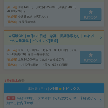
給 与
時給1400円 月収例:224,000円(時給1,400円
×8時間×20日）
交通費
交通費支給（規定あり）
気になる!
勤務地
群馬県前橋市
未経験OK｜年休120日超｜急募｜長期休暇あり｜10名以
上の大量募集｜ピッキング[派遣]
給 与
時給：1,600円～／月収例：331,000円（時給
x7.5H実働x20日稼働＋各種手当）
交通費
上限30,000円まで支給 ※会社規定有り
気になる!
勤務地
＊埼玉県蓮田市 ＊最寄り駅：白岡駅
8月6日(木)
新着!
お仕事
★
トピックス
事務局注目の
時給2000円！スマホ操作が得意ならOK！未経験から
NEW
始める社内ITサポート