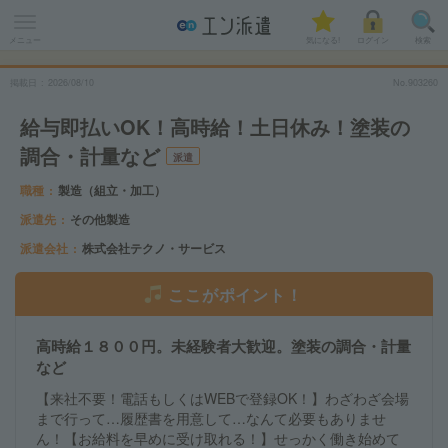
メニュー
気になる!
ログイン
検索
掲載日
2026
/
08
/
10
No.903260
給与即払いOK！高時給！土日休み！塗装の
調合・計量など
派遣
職種
製造（組立・加工）
派遣先
その他製造
派遣会社
株式会社テクノ・サービス
ここがポイント！
高時給１８００円。未経験者大歓迎。塗装の調合・計量
など
【来社不要！電話もしくはWEBで登録OK！】わざわざ会場
まで行って…履歴書を用意して…なんて必要もありませ
ん！【お給料を早めに受け取れる！】せっかく働き始めて