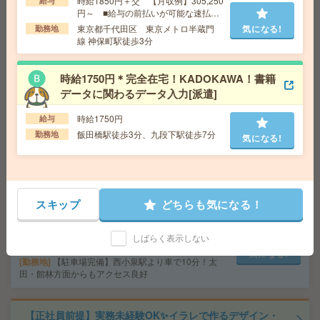
時給1850円＋交 【月収例】305,250
給与
気になる!
勤務地
【栃木市】家中駅・栃木駅・新栃木駅・藤岡
円～ ■給与の前払いが可能な速払い
駅・新大平下駅など勤務地多数！
サービスあり
東京都千代田区 東京メトロ半蔵門
気になる!
勤務地
線 神保町駅徒歩3分
＜2名の募集＞残業ほぼなし＊データ入力など[派遣]
時給1750円＊完全在宅！KADOKAWA！書籍
給 与
時給1400円＋交 【月収例】224,000円～ ■
データに関わるデータ入力[派遣]
給与の前払いが可能な速払いサービスあり
時給1750円
交通費
交通費支給あり
給与
気になる!
飯田橋駅徒歩3分、九段下駅徒歩7分
勤務地
栃木県宇都宮市 東北本線 宇都宮駅徒歩10分
勤務地
気になる!
【電話なし×12時退社】午前中だけサクっと✧入力メイン
の事務ෆ ̖́-[派遣]
スキップ
どちらも気になる！
給 与
時給1250円／月収例：87,500円＝1,250円×3
時間30分×20日勤務の場合＋交通費別途支給
しばらく表示しない
交通費
実費支給／当社規定あり。
気になる!
勤務地
【駐車場完備】西小泉駅より車で10分！太
田・館林方面からもアクセス良好
【正社員前提】実務未経験OK✨イラレで作るデザイン・