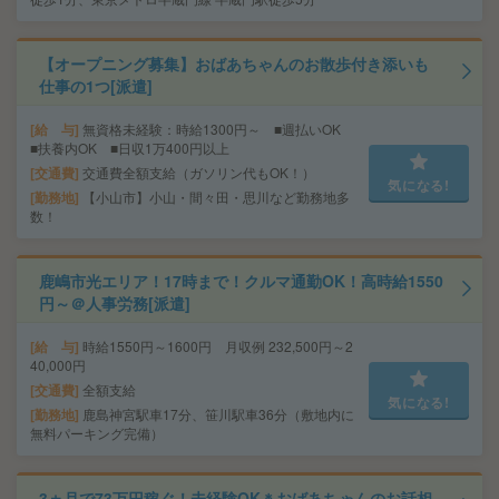
【オープニング募集】おばあちゃんのお散歩付き添いも
仕事の1つ[派遣]
給 与
無資格未経験：時給1300円～ ■週払いOK
■扶養内OK ■日収1万400円以上
交通費
交通費全額支給（ガソリン代もOK！）
気になる!
勤務地
【小山市】小山・間々田・思川など勤務地多
数！
鹿嶋市光エリア！17時まで！クルマ通勤OK！高時給1550
円～＠人事労務[派遣]
給 与
時給1550円～1600円 月収例 232,500円～2
40,000円
交通費
全額支給
気になる!
勤務地
鹿島神宮駅車17分、笹川駅車36分（敷地内に
無料パーキング完備）
3ヵ月で73万円稼ぐ！未経験OK＊おばあちゃんのお話相