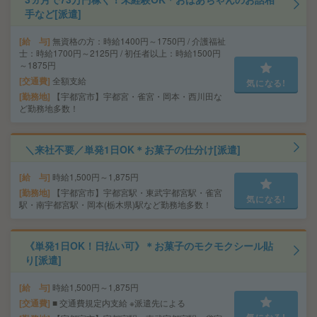
手など[派遣]
給 与
無資格の方：時給1400円～1750円 / 介護福祉
士：時給1700円～2125円 / 初任者以上：時給1500円
～1875円
交通費
全額支給
気になる!
勤務地
【宇都宮市】宇都宮・雀宮・岡本・西川田な
ど勤務地多数！
＼来社不要／単発1日OK＊お菓子の仕分け[派遣]
給 与
時給1,500円～1,875円
勤務地
【宇都宮市】宇都宮駅・東武宇都宮駅・雀宮
気になる!
駅・南宇都宮駅・岡本(栃木県)駅など勤務地多数！
《単発1日OK！日払い可》＊お菓子のモクモクシール貼
り[派遣]
給 与
時給1,500円～1,875円
交通費
■ 交通費規定内支給 ※派遣先による
気になる!