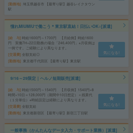
勤務地
埼玉県越谷市 【最寄り駅】越谷レイクタウン
駅
憧れMIUMIUで働こう＊東京駅直結！日払いOK○[派遣]
給 与
時給1600円～1700円 【月給例】時給1600
円 実働7H×22日勤務の場合「246,400円」※月収例は
一例です。ご経験により異なります。
気になる!
交通費
全額支給◎
勤務地
東京都千代田区 【最寄り駅】東京駅
9/16～29限定｜ヘルノ短期販売[派遣]
給 与
時給1500円～1540円 【月収例】1540円×8
時間×10日＝128,000円（期間中10日想定）＋残業代
（１分単位）※時給設定は経験により異なります。
気になる!
交通費
全額支給
勤務地
東京都新宿区 【最寄り駅】新宿三丁目駅
一般事務（かんたんなデータ入力・サポート業務）[派遣]