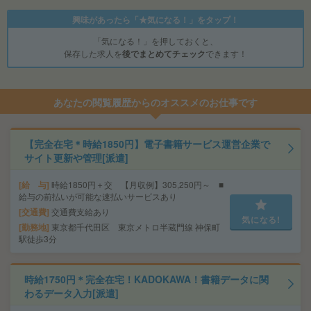
興味があったら「★気になる！」をタップ！
「気になる！」を押しておくと、
保存した求人を
後でまとめてチェック
できます！
あなたの閲覧履歴からのオススメのお仕事です
【完全在宅＊時給1850円】電子書籍サービス運営企業で
サイト更新や管理[派遣]
給 与
時給1850円＋交 【月収例】305,250円～ ■
給与の前払いが可能な速払いサービスあり
交通費
交通費支給あり
気になる!
勤務地
東京都千代田区 東京メトロ半蔵門線 神保町
駅徒歩3分
時給1750円＊完全在宅！KADOKAWA！書籍データに関
わるデータ入力[派遣]