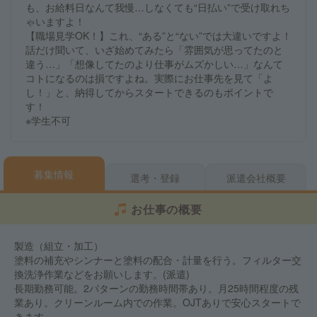
も、お給料日なんて我慢…しなくても“日払い”で受け取れち
ゃいますよ！
【職場見学OK！】これ、“ある”と“ない”では大違いですよ！
話だけ聞いて、いざ始めてみたら「雰囲気が思ってたのと
違う…」「想像してたのより仕事がムズかしい…」なんて
コトになるのは損ですよね。実際にお仕事先を見て「よ
し！」と、納得してからスタートできるのもポイントで
す！
※学生不可
募集情報
選考・登録
派遣会社概要
お仕事の概要
製造（組立・加工）
塗料の補充やシンナーと塗料の配合・計量を行う。フィルター交
換洗浄作業などをお願いします。(派遣)
長期勤務可能。2パターンの勤務時間帯あり。月25時間程度の残
業あり。クリーンルーム内での作業。OJTありで安心スタートで
きます。