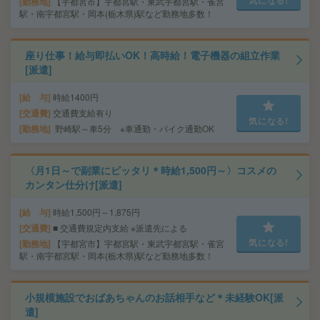
勤務地
【宇都宮市】宇都宮駅・東武宇都宮駅・雀宮
駅・南宇都宮駅・岡本(栃木県)駅など勤務地多数！
座り仕事！給与即払いOK！高時給！電子機器の組立作業
[派遣]
給 与
時給1400円
交通費
交通費支給有り
気になる!
勤務地
野崎駅～車5分 ※車通勤・バイク通勤OK
〈月1日～で副業にピッタリ＊時給1,500円～〉コスメの
カンタン仕分け[派遣]
給 与
時給1,500円～1,875円
交通費
■ 交通費規定内支給 ※派遣先による
気になる!
勤務地
【宇都宮市】宇都宮駅・東武宇都宮駅・雀宮
駅・南宇都宮駅・岡本(栃木県)駅など勤務地多数！
小規模施設でおばあちゃんのお話相手など＊未経験OK[派
遣]