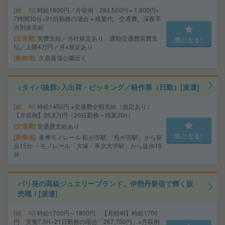
給 与
時給1800円／月収例：283,500円＝1,800円×
7時間30分×21日勤務の場合＋残業代、交通費、深夜手
当別途支給
交通費
実費支給／当社規定あり。通勤交通費実費支
気になる!
払／上限4万円／月※規定あり
勤務地
久喜菖蒲公園近く
<タイパ抜群>入出荷・ピッキング／軽作業（日勤）[派遣]
給 与
時給1450円 ※交通費全額支給（規定あり）
【月収例】26.8万円（20日勤務＋残業20h）
交通費
交通費支給あり
気になる!
勤務地
多摩モノレール 松が谷駅 「松が谷駅」から徒
歩15分 ・モノレール「大塚・帝京大学駅」から徒歩15
分
パリ発の高級ジュエリーブランド。伊勢丹新宿で輝く販
売職！[派遣]
給 与
時給1700円～1800円 【月給例】時給1700
円 実働7.5H×21日勤務の場合「267,750円」※月収例