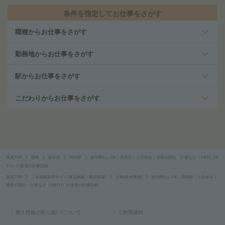
条件を指定してお仕事をさがす
職種からお仕事をさがす
勤務地からお仕事をさがす
駅からお仕事をさがす
こだわりからお仕事をさがす
派遣TOP
関東
栃木県
河内郡
給与即払いOK！高時給！土日休み！塗装の調合・計量など（10210_106
111）の派遣の仕事詳細
派遣TOP
ＪＲ湘南新宿ライン(東北本線－横須賀線)
石橋(栃木県)駅
給与即払いOK！高時給！土日休み！
塗装の調合・計量など（106111）の派遣の仕事詳細
個人情報の取り扱いについて
ご利用規約