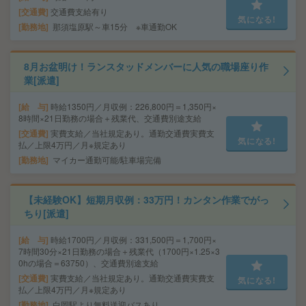
交通費
交通費支給有り
気になる!
勤務地
那須塩原駅～車15分 ※車通勤OK
8月お盆明け！ランスタッドメンバーに人気の職場座り作
業[派遣]
給 与
時給1350円／月収例：226,800円＝1,350円×
8時間×21日勤務の場合＋残業代、交通費別途支給
交通費
実費支給／当社規定あり。通勤交通費実費支
気になる!
払／上限4万円／月※規定あり
勤務地
マイカー通勤可能/駐車場完備
【未経験OK】短期月収例：33万円！カンタン作業でがっ
ちり[派遣]
給 与
時給1700円／月収例：331,500円＝1,700円×
7時間30分×21日勤務の場合＋残業代（1700円×1.25×3
0hの場合＝63750）、交通費別途支給
交通費
実費支給／当社規定あり。通勤交通費実費支
気になる!
払／上限4万円／月※規定あり
勤務地
白岡駅より無料送迎バスあり