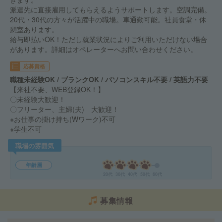
派遣先に直接雇用してもらえるようサポートします。空調完備。
20代・30代の方々が活躍中の職場。車通勤可能。社員食堂・休
憩室あります。
給与即払いOK！ただし就業状況によりご利用いただけない場合
があります。詳細はオペレーターへお問い合わせください。
応募資格
職種未経験OK / ブランクOK / パソコンスキル不要 / 英語力不要
【来社不要、WEB登録OK！】
〇未経験大歓迎！
〇フリーター、主婦(夫) 大歓迎！
※お仕事の掛け持ち(Wワーク)不可
※学生不可
職場の雰囲気
年齢層
20代
30代
40代
50代
60代
募集情報