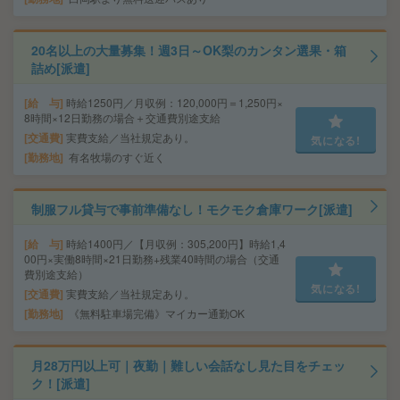
20名以上の大量募集！週3日～OK梨のカンタン選果・箱
詰め[派遣]
給 与
時給1250円／月収例：120,000円＝1,250円×
8時間×12日勤務の場合＋交通費別途支給
交通費
実費支給／当社規定あり。
気になる!
勤務地
有名牧場のすぐ近く
制服フル貸与で事前準備なし！モクモク倉庫ワーク[派遣]
給 与
時給1400円／【月収例：305,200円】時給1,4
00円×実働8時間×21日勤務+残業40時間の場合（交通
費別途支給）
気になる!
交通費
実費支給／当社規定あり。
勤務地
《無料駐車場完備》マイカー通勤OK
月28万円以上可｜夜勤｜難しい会話なし見た目をチェッ
ク！[派遣]