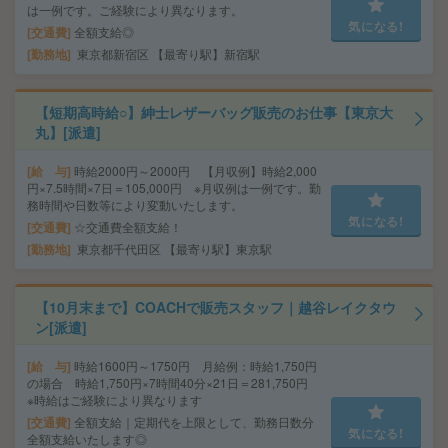
は一例です。ご経験により異なります。
気になる!
交通費
全額支給◎
勤務地
東京都新宿区 【最寄り駅】新宿駅
【短期高時給○】紳士レザーバッグ販売のお仕事【東京大
丸】[派遣]
給 与
時給2000円～2000円 【月収例】時給2,000
円×7.5時間×7日＝105,000円 ※月収例は一例です。勤
務時間や日数等により変動いたします。
気になる!
交通費
☆交通費全額支給！
勤務地
東京都千代田区 【最寄り駅】東京駅
【10月末まで】COACHで販売スタッフ｜越谷レイクタウ
ン[派遣]
給 与
時給1600円～1750円 月給例：時給1,750円
の場合 時給1,750円×7時間40分×21日＝281,750円
※時給はご経験により異なります
交通費
全額支給｜定期代を上限として、勤務日数分
気になる!
全額支給いたします◎