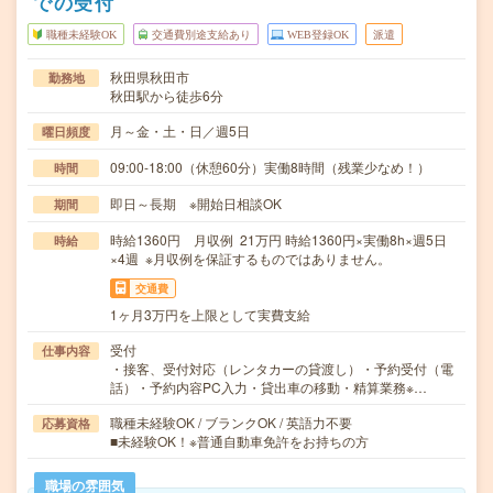
での受付
職種未経験OK
交通費別途支給あり
WEB登録OK
派遣
秋田県秋田市
勤務地
秋田駅から徒歩6分
月～金・土・日／週5日
曜日頻度
09:00-18:00（休憩60分）実働8時間（残業少なめ！）
時間
即日～長期 ※開始日相談OK
期間
時給1360円 月収例 21万円 時給1360円×実働8h×週5日
時給
×4週 ※月収例を保証するものではありません。
交通費
1ヶ月3万円を上限として実費支給
受付
仕事内容
・接客、受付対応（レンタカーの貸渡し）・予約受付（電
話）・予約内容PC入力・貸出車の移動・精算業務※…
職種未経験OK / ブランクOK / 英語力不要
応募資格
■未経験OK！※普通自動車免許をお持ちの方
職場の雰囲気