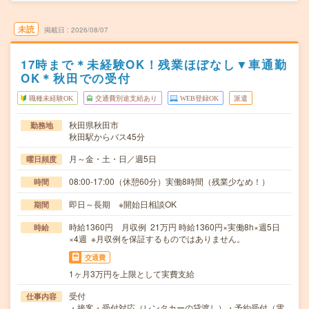
未読
掲載日
2026/08/07
17時まで＊未経験OK！残業ほぼなし▼車通勤
OK＊秋田での受付
職種未経験OK
交通費別途支給あり
WEB登録OK
派遣
秋田県秋田市
勤務地
秋田駅からバス45分
月～金・土・日／週5日
曜日頻度
08:00-17:00（休憩60分）実働8時間（残業少なめ！）
時間
即日～長期 ※開始日相談OK
期間
時給1360円 月収例 21万円 時給1360円×実働8h×週5日
時給
×4週 ※月収例を保証するものではありません。
交通費
1ヶ月3万円を上限として実費支給
受付
仕事内容
・接客・受付対応（レンタカーの貸渡し）・予約受付（電