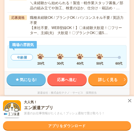
＼未経験から始められる！製造・軽作業スタッフ募集／部
品の組み立てや加工、検査のほか、仕分け・箱詰め・…
職種未経験OK / ブランクOK / パソコンスキル不要 / 英語力
応募資格
不要
【来社不要、WEB登録OK！】〇未経験大歓迎！〇フリー
ター、主婦(夫) 大歓迎！〇ブランクOK〇週5…
職場の雰囲気
年齢層
20代
30代
40代
50代
60代
気になる!
応募へ進む
詳しく見る
派遣会社
株式会社テクノ・サービス 採用担当
大人気！
エン派遣アプリ
未読
掲載日
2026/08/07
派遣のお仕事情報がたくさん！プッシュ通知で受け取ろう！
お菓子の箱詰めなど、体に負担ナシ＆かんた
アプリをダウンロード
ん軽作業がたくさん！