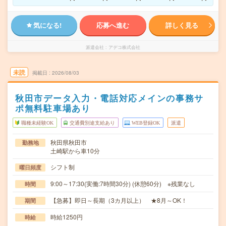
気になる!
応募へ進む
詳しく見る
派遣会社
アデコ株式会社
未読
掲載日
2026/08/03
秋田市データ入力・電話対応メインの事務サ
ポ無料駐車場あり
職種未経験OK
交通費別途支給あり
WEB登録OK
派遣
秋田県秋田市
勤務地
土崎駅から車10分
シフト制
曜日頻度
9:00～17:30(実働:7時間30分) (休憩60分) ※残業なし
時間
【急募】即日～長期（3カ月以上） ★8月～OK！
期間
時給1250円
時給