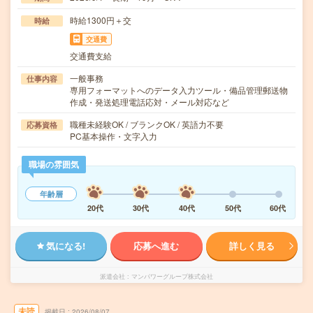
時給1300円＋交
時給
交通費
交通費支給
一般事務
仕事内容
専用フォーマットへのデータ入力ツール・備品管理郵送物
作成・発送処理電話応対・メール対応など
職種未経験OK / ブランクOK / 英語力不要
応募資格
PC基本操作・文字入力
職場の雰囲気
年齢層
20代
30代
40代
50代
60代
気になる!
応募へ進む
詳しく見る
派遣会社
マンパワーグループ株式会社
未読
掲載日
2026/08/07