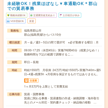
未経験OK！残業ほぼなし▼車通勤OK＊郡山
での貿易事務
職種未経験OK
交通費別途支給あり
土日祝日が休み
WEB登録OK
派遣
福島県郡山市
勤務地
郡山(福島県)駅からバス10分
月～金／週3～5日の間で選択可 ※必ず勤務する曜日：月
曜日頻度
09:00-17:25（休憩45分）実働7時間40分（残業少なめ！）
時間
勤務時間を下記の範囲で調整するこ…
即日～長期
期間
時給1550円 月収例 24万円 時給1550円×実働7h40m×週5
時給
日×4週+残業5h ※月収例を保証するものではありません。
交通費
1ヶ月3万円を上限として実費支給
貿易・国際事務
仕事内容
貿易に関わる事務・貿易書類の作成・納期調整・海外取引
先とのメール対応・契約書チェック・納品物の移動 …