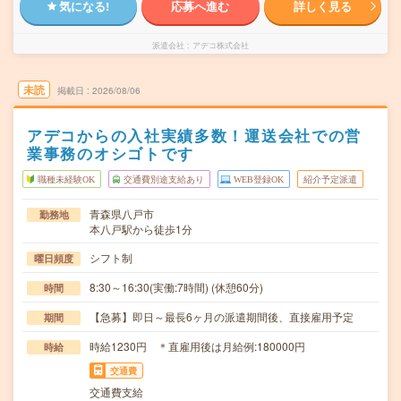
気になる!
応募へ進む
詳しく見る
派遣会社
アデコ株式会社
未読
掲載日
2026/08/06
アデコからの入社実績多数！運送会社での営
業事務のオシゴトです
職種未経験OK
交通費別途支給あり
WEB登録OK
紹介予定派遣
青森県八戸市
勤務地
本八戸駅から徒歩1分
シフト制
曜日頻度
8:30～16:30(実働:7時間) (休憩60分)
時間
【急募】即日～最長6ヶ月の派遣期間後、直接雇用予定
期間
時給1230円 ＊直雇用後は月給例:180000円
時給
交通費
交通費支給