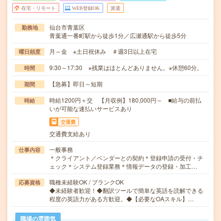
在宅・リモート
WEB登録OK
派遣
仙台市青葉区
勤務地
青葉通一番町駅から徒歩1分／広瀬通駅から徒歩5分
月～金 ※土日祝休み ＃週3日以上在宅
曜日頻度
9:30～17:30 ※残業はほとんどありません。※休憩60分。
時間
【急募】即日～短期
期間
時給1200円＋交 【月収例】180,000円～ ■給与の前払
時給
いが可能な速払いサービスあり
交通費
交通費支給あり
一般事務
仕事内容
＊クライアント／ベンダーとの契約＊登録申請の受付・チ
ェック＊システム登録業務＊情報データの登録・加工…
職種未経験OK / ブランクOK
応募資格
◆未経験者歓迎！◆翻訳ツールで簡単な英語を読解できる
程度の英語力がある方歓迎。◆【必要なOAスキル】…
職場の雰囲気