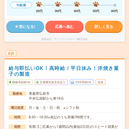
年齢層
20代
30代
40代
50代
60代
気になる!
応募へ進む
詳しく見る
派遣会社
マンパワーグループ株式会社
未読
給与即払いOK！高時給！平日休み！洋焼き菓
子の製造
職種未経験OK
交通費別途支給あり
WEB登録OK
派遣
青森県弘前市
勤務地
中央弘前駅から車16分
月～金・土・日・祝 ※シフト制
曜日頻度
8:30～16:30※表記のうち実働7時間です。
時間
長期【ご応募から1週間以内(最短2日目)のスピード就業が
期間