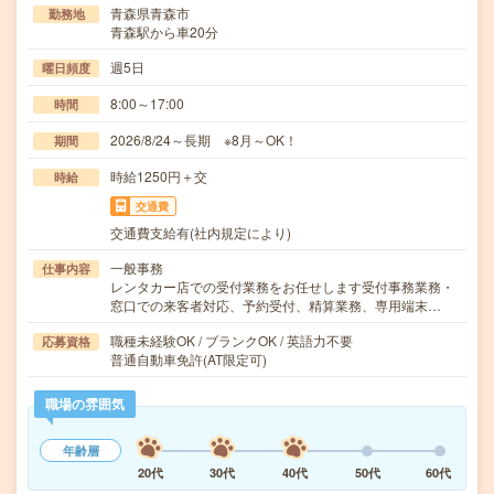
青森県青森市
勤務地
青森駅から車20分
週5日
曜日頻度
8:00～17:00
時間
2026/8/24～長期 ※8月～OK！
期間
時給1250円＋交
時給
交通費
交通費支給有(社内規定により)
一般事務
仕事内容
レンタカー店での受付業務をお任せします受付事務業務・
窓口での来客者対応、予約受付、精算業務、専用端末…
職種未経験OK / ブランクOK / 英語力不要
応募資格
普通自動車免許(AT限定可)
職場の雰囲気
年齢層
20代
30代
40代
50代
60代