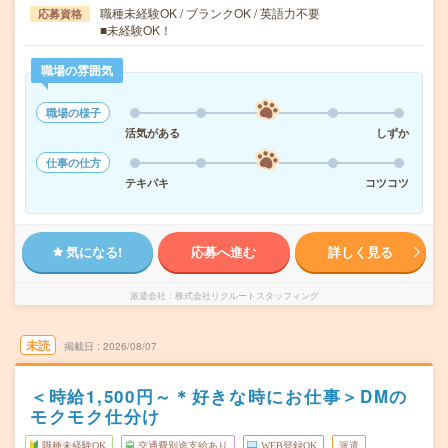
職種未経験OK / ブランクOK / 英語力不要
応募資格
■未経験OK！
職場の雰囲気
職場の様子
活気がある
しずか
仕事の仕方
テキパキ
コツコツ
気になる!
応募へ進む
詳しく見る
派遣会社
株式会社リクルートスタッフィング
未読
掲載日
2026/08/07
＜時給1,500円～＊好きな時にお仕事＞DMの
モクモク仕分け
職種未経験OK
交通費別途支給あり
WEB登録OK
派遣