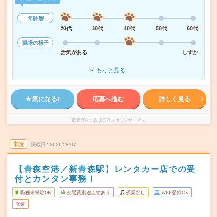
年齢層
20代
30代
40代
50代
60代
職場の様子
活気がある
しずか
もっと見る
気になる!
応募へ進む
詳しく見る
派遣会社
株式会社スタッフサービス
未読
掲載日
2026/08/07
【青森空港／新青森駅】レンタカー店での受
付とカンタン事務！
職種未経験OK
交通費別途支給あり
残業なし
WEB登録OK
派遣