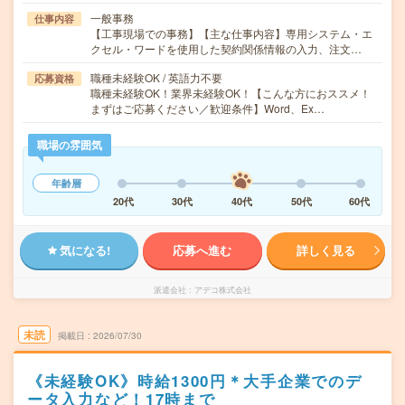
一般事務
仕事内容
【工事現場での事務】【主な仕事内容】専用システム・エ
クセル・ワードを使用した契約関係情報の入力、注文…
職種未経験OK / 英語力不要
応募資格
職種未経験OK！業界未経験OK！【こんな方におススメ！
まずはご応募ください／歓迎条件】Word、Ex…
職場の雰囲気
年齢層
20代
30代
40代
50代
60代
気になる!
応募へ進む
詳しく見る
派遣会社
アデコ株式会社
未読
掲載日
2026/07/30
《未経験OK》時給1300円＊大手企業でのデ
ータ入力など！17時まで