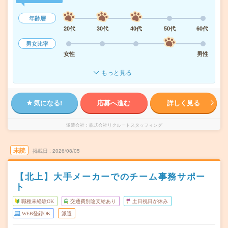
年齢層
20代
30代
40代
50代
60代
男女比率
女性
男性
もっと見る
気になる!
応募へ進む
詳しく見る
派遣会社
株式会社リクルートスタッフィング
未読
掲載日
2026/08/05
【北上】大手メーカーでのチーム事務サポー
ト
職種未経験OK
交通費別途支給あり
土日祝日が休み
WEB登録OK
派遣