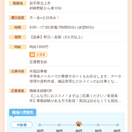
岩手県北上市
勤務地
村崎野駅から車10分
月～金※土日休み！
曜日頻度
9:00～17:30(実働:7時間30分) (休憩60分)
時間
【急募】即日～長期（3カ月以上）
期間
時給1350円
時給
交通費
交通費支給
外国語事務
仕事内容
半導体メーカーでの事務サポートをお任せします。データ
管理や資料作成、備品管理などがメインのお仕事とな…
職種未経験OK
応募資格
【こんな方におススメ！まずはご応募ください／歓迎条
件】事務経験がある方大歓迎！英語は話せなくても抵抗…
職場の雰囲気
年齢層
20代
30代
40代
50代
60代