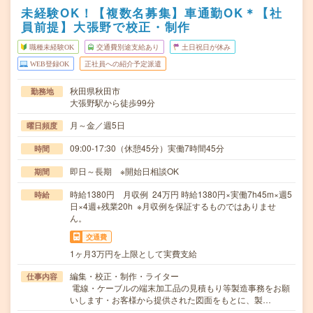
未経験OK！【複数名募集】車通勤OK＊【社
員前提】大張野で校正・制作
職種未経験OK
交通費別途支給あり
土日祝日が休み
WEB登録OK
正社員への紹介予定派遣
秋田県秋田市
勤務地
大張野駅から徒歩99分
月～金／週5日
曜日頻度
09:00-17:30（休憩45分）実働7時間45分
時間
即日～長期 ※開始日相談OK
期間
時給1380円 月収例 24万円 時給1380円×実働7h45m×週5
時給
日×4週+残業20h ※月収例を保証するものではありませ
ん。
交通費
1ヶ月3万円を上限として実費支給
編集・校正・制作・ライター
仕事内容
電線・ケーブルの端末加工品の見積もり等製造事務をお願
いします・お客様から提供された図面をもとに、製…