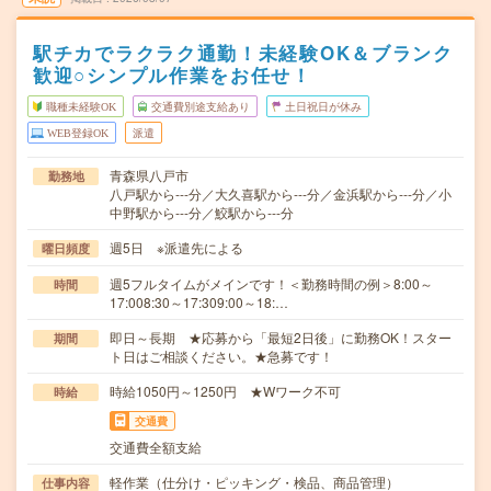
駅チカでラクラク通勤！未経験OK＆ブランク
歓迎○シンプル作業をお任せ！
職種未経験OK
交通費別途支給あり
土日祝日が休み
WEB登録OK
派遣
青森県八戸市
勤務地
八戸駅から---分／大久喜駅から---分／金浜駅から---分／小
中野駅から---分／鮫駅から---分
週5日 ※派遣先による
曜日頻度
週5フルタイムがメインです！＜勤務時間の例＞8:00～
時間
17:008:30～17:309:00～18:…
即日～長期 ★応募から「最短2日後」に勤務OK！スター
期間
ト日はご相談ください。★急募です！
時給1050円～1250円 ★Wワーク不可
時給
交通費
交通費全額支給
軽作業（仕分け・ピッキング・検品、商品管理）
仕事内容