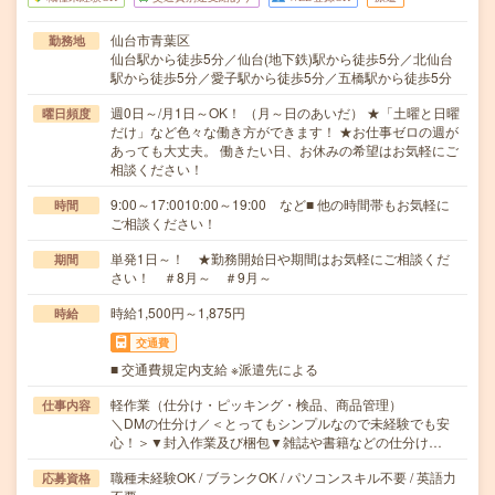
仙台市青葉区
勤務地
仙台駅から徒歩5分／仙台(地下鉄)駅から徒歩5分／北仙台
駅から徒歩5分／愛子駅から徒歩5分／五橋駅から徒歩5分
週0日～/月1日～OK！ （月～日のあいだ） ★「土曜と日曜
曜日頻度
だけ」など色々な働き方ができます！ ★お仕事ゼロの週が
あっても大丈夫。 働きたい日、お休みの希望はお気軽にご
相談ください！
9:00～17:0010:00～19:00 など■ 他の時間帯もお気軽に
時間
ご相談ください！
単発1日～！ ★勤務開始日や期間はお気軽にご相談くだ
期間
さい！ ＃8月～ ＃9月～
時給1,500円～1,875円
時給
交通費
■ 交通費規定内支給 ※派遣先による
軽作業（仕分け・ピッキング・検品、商品管理）
仕事内容
＼DMの仕分け／＜とってもシンプルなので未経験でも安
心！＞▼封入作業及び梱包▼雑誌や書籍などの仕分け…
職種未経験OK / ブランクOK / パソコンスキル不要 / 英語力
応募資格