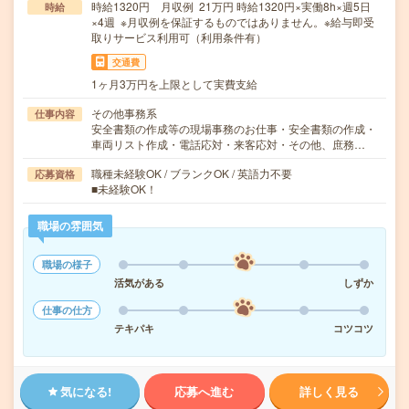
時給1320円 月収例 21万円 時給1320円×実働8h×週5日
時給
×4週 ※月収例を保証するものではありません。※給与即受
取りサービス利用可（利用条件有）
交通費
1ヶ月3万円を上限として実費支給
その他事務系
仕事内容
安全書類の作成等の現場事務のお仕事・安全書類の作成・
車両リスト作成・電話応対・来客応対・その他、庶務…
職種未経験OK / ブランクOK / 英語力不要
応募資格
■未経験OK！
職場の雰囲気
職場の様子
活気がある
しずか
仕事の仕方
テキパキ
コツコツ
気になる!
応募へ進む
詳しく見る