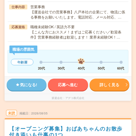
営業事務
仕事内容
【運送会社での営業事務】八戸本社の企業にて、物流に係
る事務をお願いいたします。電話対応、メール対応、…
職種未経験OK / 英語力不要
応募資格
【こんな方におススメ！まずはご応募ください／歓迎条
件】営業事務経験者は歓迎します！ 業界未経験OK！…
職場の雰囲気
年齢層
20代
30代
40代
50代
60代
気になる!
応募へ進む
詳しく見る
派遣会社
アデコ株式会社
未読
掲載日
2026/08/05
【オープニング募集】おばあちゃんのお散歩
付き添いも仕事の1つ