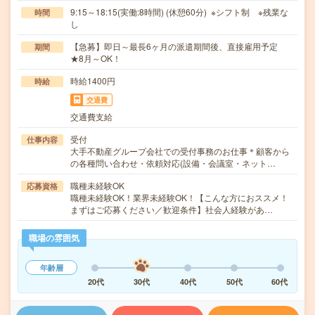
9:15～18:15(実働:8時間) (休憩60分) ※シフト制 ※残業な
時間
し
【急募】即日～最長6ヶ月の派遣期間後、直接雇用予定
期間
★8月～OK！
時給1400円
時給
交通費
交通費支給
受付
仕事内容
大手不動産グループ会社での受付事務のお仕事＊顧客から
の各種問い合わせ・依頼対応(設備・会議室・ネット…
職種未経験OK
応募資格
職種未経験OK！業界未経験OK！【こんな方におススメ！
まずはご応募ください／歓迎条件】社会人経験があ…
職場の雰囲気
年齢層
20代
30代
40代
50代
60代