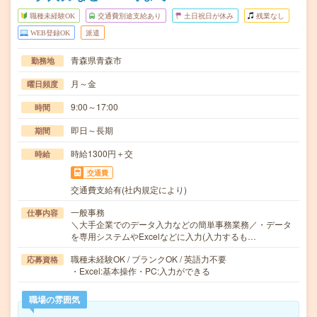
職種未経験OK
交通費別途支給あり
土日祝日が休み
残業なし
WEB登録OK
派遣
青森県青森市
勤務地
月～金
曜日頻度
9:00～17:00
時間
即日～長期
期間
時給1300円＋交
時給
交通費
交通費支給有(社内規定により)
一般事務
仕事内容
＼大手企業でのデータ入力などの簡単事務業務／・データ
を専用システムやExcelなどに入力(入力するも…
職種未経験OK / ブランクOK / 英語力不要
応募資格
・Excel:基本操作・PC:入力ができる
職場の雰囲気