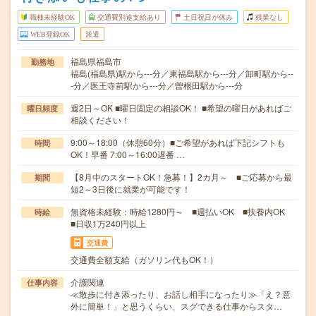
職種未経験OK
交通費別途支給あり
土日祝日が休み
残業なし
WEB登録OK
派遣
福島県福島市
勤務地
福島(福島県)駅から---分／東福島駅から---分／卸町駅から--
-分／医王寺前駅から---分／曽根田駅から---分
週2日～OK ■曜日固定の相談OK！ ■希望の曜日があればご
曜日頻度
相談ください！
9:00～18:00（休憩60分）■ご希望があれば下記シフトも
時間
OK！早番 7:00～16:00遅番 …
【8月中のスタートOK！急募！】2カ月～ ■ご応募から最
期間
短2～3日後に就業が可能です！
無資格未経験：時給1280円～ ■週払いOK ■扶養内OK
時給
■日収1万240円以上
交通費
交通費全額支給（ガソリン代もOK！）
介護関連
仕事内容
≪散歩に付き添ったり、お話し相手になったり≫「え？意
外に簡単！」と思うくらい、スグできる仕事からスタ…