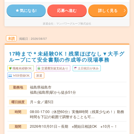
気になる!
応募へ進む
詳しく見る
派遣会社
マンパワーグループ株式会社
未読
掲載日
2026/08/07
17時まで＊未経験OK！残業ほぼなし▼大手グ
ループにて安全書類の作成等の現場事務
職種未経験OK
交通費別途支給あり
土日祝日が休み
WEB登録OK
派遣
福島県福島市
勤務地
福島(福島県)駅から徒歩51分
月～金／週5日
曜日頻度
08:00-17:00（休憩60分）実働8時間（残業少なめ！）勤務
時間
時間を下記の範囲で調整することも可…
2026年10月01日～長期 ※開始日相談OK ※10月～！
期間