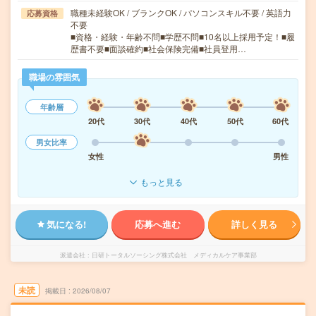
職種未経験OK / ブランクOK / パソコンスキル不要 / 英語力
応募資格
不要
■資格・経験・年齢不問■学歴不問■10名以上採用予定！■履
歴書不要■面談確約■社会保険完備■社員登用…
職場の雰囲気
年齢層
20代
30代
40代
50代
60代
男女比率
女性
男性
もっと見る
気になる!
応募へ進む
詳しく見る
派遣会社
日研トータルソーシング株式会社 メディカルケア事業部
未読
掲載日
2026/08/07