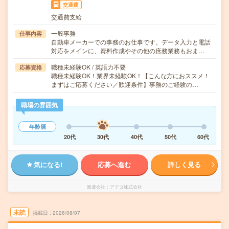
交通費
交通費支給
一般事務
仕事内容
自動車メーカーでの事務のお仕事です。データ入力と電話
対応をメインに、資料作成やその他の庶務業務もおま…
職種未経験OK / 英語力不要
応募資格
職種未経験OK！業界未経験OK！【こんな方におススメ！
まずはご応募ください／歓迎条件】事務のご経験の…
職場の雰囲気
年齢層
20代
30代
40代
50代
60代
気になる!
応募へ進む
詳しく見る
派遣会社
アデコ株式会社
未読
掲載日
2026/08/07