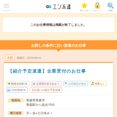
メニュー
気になる!
ログイン
検索
このお仕事情報は掲載が終了しました。
お探しの条件に近い派遣のお仕事
未読
掲載日
2026/08/04
【紹介予定派遣】企業受付のお仕事
職種未経験OK
交通費別途支給あり
土日祝日が休み
残業なし
WEB登録OK
正社員への紹介予定派遣
青森県青森市
勤務地
青森駅から徒歩15分
月～金※土日休み！
曜日頻度