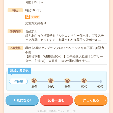
可能】即日～
時給1050円
時給
交通費
交通費支給有り
食品加工
仕事内容
焼きあがった洋菓子をベルトコンベヤー並べる、プラスチ
ック容器にセットする、包装された洋菓子を段ボール…
職種未経験OK / ブランクOK / パソコンスキル不要 / 英語力
応募資格
不要
【来社不要、WEB登録OK！】〇未経験大歓迎！〇フリー
ター、主婦(夫) 大歓迎！ ※お仕事の掛け持ち…
職場の雰囲気
年齢層
20代
30代
40代
50代
60代
気になる!
応募へ進む
詳しく見る
派遣会社
株式会社テクノ・サービス