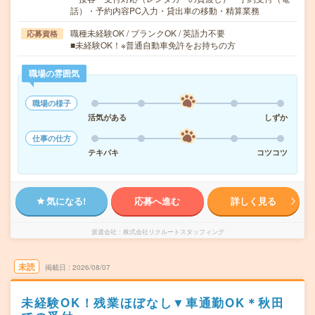
話）・予約内容PC入力・貸出車の移動・精算業務
職種未経験OK / ブランクOK / 英語力不要
応募資格
■未経験OK！※普通自動車免許をお持ちの方
職場の雰囲気
職場の様子
活気がある
しずか
仕事の仕方
テキパキ
コツコツ
気になる!
応募へ進む
詳しく見る
派遣会社
株式会社リクルートスタッフィング
未読
掲載日
2026/08/07
未経験OK！残業ほぼなし▼車通勤OK＊秋田