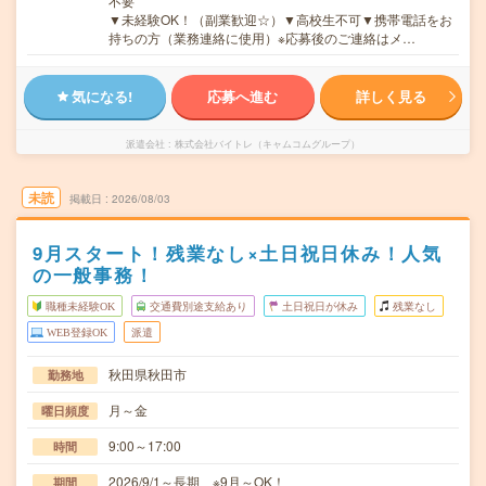
不要
▼未経験OK！（副業歓迎☆）▼高校生不可▼携帯電話をお
持ちの方（業務連絡に使用）※応募後のご連絡はメ…
気になる!
応募へ進む
詳しく見る
派遣会社
株式会社バイトレ（キャムコムグループ）
未読
掲載日
2026/08/03
9月スタート！残業なし×土日祝日休み！人気
の一般事務！
職種未経験OK
交通費別途支給あり
土日祝日が休み
残業なし
WEB登録OK
派遣
秋田県秋田市
勤務地
月～金
曜日頻度
9:00～17:00
時間
2026/9/1～長期 ※9月～OK！
期間