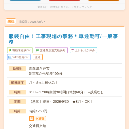
派遣会社
株式会社リクルートスタッフィング
未読
掲載日
2026/08/07
服装自由！工事現場の事務＊車通勤可/一般事
務
職種未経験OK
交通費別途支給あり
土日祝日が休み
WEB登録OK
派遣
青森県八戸市
勤務地
剣吉駅から徒歩155分
月～金※土日休み！
曜日頻度
8:00～17:00(実働:8時間) (休憩60分) ※残業なし
時間
【急募】即日～2026/9/30 ★8月～OK！
期間
時給1250円
時給
交通費
交通費支給