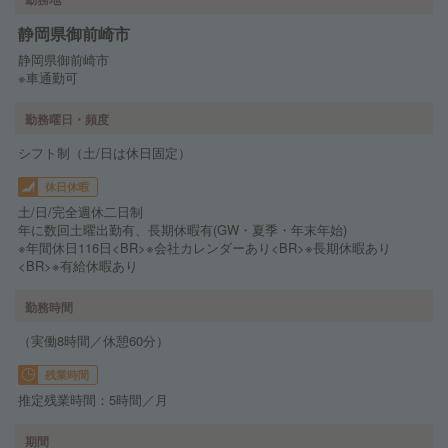
静岡県御前崎市
静岡県御前崎市
※車通勤可
勤務曜日・頻度
シフト制（土/日は休日固定）
休日休暇
土/日/完全週休二日制
年に数回土曜出勤有、長期休暇有(GW・夏季・年末年始)
※年間休日116日<BR>※会社カレンダーあり<BR>※長期休暇あり
<BR>※有給休暇あり
勤務時間
（実働8時間／休憩60分）
残業時間
推定残業時間：5時間／月
期間