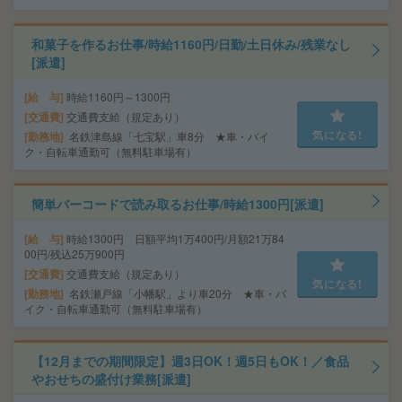
和菓子を作るお仕事/時給1160円/日勤/土日休み/残業なし
[派遣]
給 与
時給1160円～1300円
交通費
交通費支給（規定あり）
気になる!
勤務地
名鉄津島線「七宝駅」車8分 ★車・バイ
ク・自転車通勤可（無料駐車場有）
簡単バーコードで読み取るお仕事/時給1300円[派遣]
給 与
時給1300円 日額平均1万400円/月額21万84
00円/残込25万900円
交通費
交通費支給（規定あり）
気になる!
勤務地
名鉄瀬戸線「小幡駅」より車20分 ★車・バ
イク・自転車通勤可（無料駐車場有）
【12月までの期間限定】週3日OK！週5日もOK！／食品
やおせちの盛付け業務[派遣]