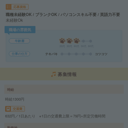
応募資格
職種未経験OK / ブランクOK / パソコンスキル不要 / 英語力不要
未経験Ok
職場の雰囲気
年齢層
20代
30代
40代
50代
60代
仕事の仕方
テキパキ
コツコツ
募集情報
時給
時給1300円
交通費
632円／1日あたり ※1日の交通費上限＝79円×所定労働時間
勤務地