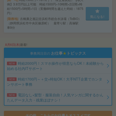
例】3.9万円以上可能 時給1500円×10時間×2日間+時
給1500円×5時間×1日（実働8時間を越えた時給：1875
円）
気になる!
勤務地
古橋廣之進記念浜松市総合水泳場（ToBiO）
（静岡県浜松市中央区篠原町） 最寄り駅：高塚駅
車9分
8月6日(木)
新着!
お仕事
★
トピックス
事務局注目の
時給2000円！スマホ操作が得意ならOK！未経験から
NEW
始める社内ITサポート
時給1700円～＋交×時短OK！大手NTT企業でカンタ
NEW
ンサポート事務
電話なし×髪型・服装自由！人気マンガに関するかん
NEW
たんデータ入力・残業ほぼナシ！
その他、こちらのお仕事もオススメです