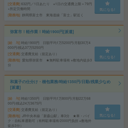
交通費
632円／1日あたり ※1日の交通費上限＝79円
×所定労働時間
気になる!
勤務地
静岡県富士市 東海道線「富士」駅近く
弥富市！軽作業！時給1900円[派遣]
給 与
時給1900円 日額平均1万5200円/月額30万4
000円/残込37万5250円
交通費
交通費支給（規定あり）
気になる!
勤務地
愛知県弥富市 ★無料駐車場有 ※敷地内徒歩3
分
和菓子の仕分け・梱包業務/時給1350円/日勤/残業少なめ
[派遣]
給 与
時給1350円 日額平均1万800円/月額22万68
00円/残込24万3675円
交通費
交通費支給（規定あり）
気になる!
勤務地
JR中央本線「新森山駅」車3分 ★車・バイ
ク・自転車通勤可（有料駐車場有/2000円負担 ※敷地外
徒歩3分）