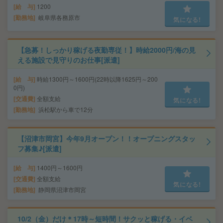
給 与
1200
勤務地
岐阜県各務原市
気になる!
【急募！しっかり稼げる夜勤専従！】時給2000円/海の見
える施設で見守りのお仕事[派遣]
給 与
時給1300円～1600円(22時以降1625円～200
0円)
交通費
全額支給
気になる!
勤務地
浜松駅から車で12分
【沼津市岡宮】今年9月オープン！！オープニングスタッ
フ募集♪[派遣]
給 与
1400円～1600円
交通費
全額支給
気になる!
勤務地
静岡県沼津市岡宮
10/2（金）だけ＊17時～短時間！サクッと稼げる・イベ