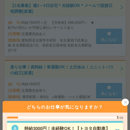
【2名募集】週3～4日在宅＊未経験OK＊メールで面接日
程調整[派遣]
給 与
時給1500円＋交 【月収例】296,250円～ ■
給与の前払いが可能な速払いサービスあり
交通費
交通費支給あり
気になる!
勤務地
愛知県名古屋市中村区 名古屋地下鉄東山
線 名古屋駅徒歩1分、名鉄名古屋本線 名鉄名古屋駅徒
歩1分
座り仕事！高時給！車通勤OK！土日休み！ユニットバス
の組立[派遣]
給 与
時給1600円
交通費
交通費支給有り
気になる!
勤務地
豊田町駅～車9分 ※車通勤・バイク通勤OK
どちらのお仕事が気になりますか？
座り仕事！給与即払いOK！土日休み！製品の検査・バリ
1
/10
取り[派遣]
時給3000円！未経験OK！【トヨタ自動車】