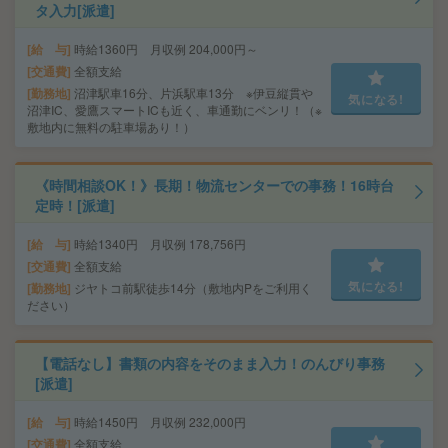
タ入力[派遣]
給 与
時給1360円 月収例 204,000円～
交通費
全額支給
勤務地
沼津駅車16分、片浜駅車13分 ※伊豆縦貫や
気になる!
沼津IC、愛鷹スマートICも近く、車通勤にベンリ！（※
敷地内に無料の駐車場あり！）
《時間相談OK！》長期！物流センターでの事務！16時台
定時！[派遣]
給 与
時給1340円 月収例 178,756円
交通費
全額支給
気になる!
勤務地
ジヤトコ前駅徒歩14分（敷地内Pをご利用く
ださい）
【電話なし】書類の内容をそのまま入力！のんびり事務
[派遣]
給 与
時給1450円 月収例 232,000円
交通費
全額支給