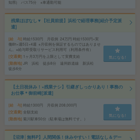
知県) バス75分 ※車通勤可能
残業ほぼなし▼【社員前提】浜松で経理事務[紹介予定派
遣]
給 与
時給1530円 月収例 24万円 時給1530円×実
働8h×週5日×4週 ※月収例を保証するものではありませ
ん。※給与即受取りサービス利用可（利用条件有）
交通費
1ヶ月3万円を上限として実費支給
気になる!
勤務地
JR 浜松 徒歩8分 遠州鉄道線 新浜松
徒歩6分
【土日祝休み！×残業ナシ】引継ぎしっかりあり！事務の
お仕事＊御前崎[派遣]
給 与
時給1300円 月収例 208,000円
交通費
全額支給
気になる!
勤務地
菊川駅車50分（駐車場は無料です。）
【沼津│無料P】人間関係！休みやすい！電話なし＆デー