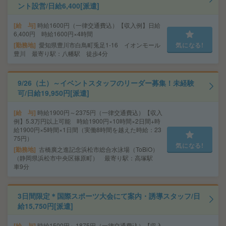
ント設営/日給6,400[派遣]
給 与
時給1600円（一律交通費込）【収入例】日給
6,400円 時給1600円×4時間
勤務地
愛知県豊川市白鳥町兎足1-16 イオンモール
気になる!
豊川 最寄り駅：八幡駅 徒歩4分
9/26（土）～イベントスタッフのリーダー募集！未経験
可/日給19,950円[派遣]
給 与
時給1900円～2375円（一律交通費込）【収入
例】5.3万円以上可能 時給1900円×10時間×2日間+時
給1900円×5時間×1日間（実働8時間を越えた時給：23
75円）
気になる!
勤務地
古橋廣之進記念浜松市総合水泳場（ToBiO）
（静岡県浜松市中央区篠原町） 最寄り駅：高塚駅
車9分
3日間限定＊国際スポーツ大会にて案内・誘導スタッフ/日
給15,750円[派遣]
給 与
時給1500円～1875円（一律交通費込）【収入