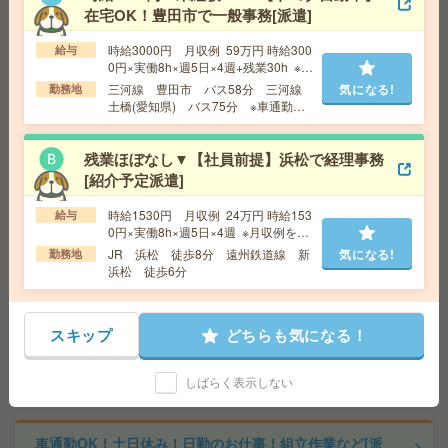
給 与
時給1300円
在宅OK！豊田市で一般事務[派遣]
交通費
交通費支給有り
気になる!
勤務地
三島広小路駅～車7分 ※車通勤・バイク通勤
時給3000円 月収例 59万円 時給300
給与
OK
0円×実働8h×週5日×4週+残業30h ※月
収例を保証するものではありません。
三河線 豊田市 バス58分 三河線
気になる!
勤務地
土橋(愛知県) バス75分 ※車通勤可
座り仕事！給与即払いOK！土日休み！化学製品の充填作
能
業[派遣]
残業ほぼなし▼【社員前提】浜松で経理事務
[紹介予定派遣]
給 与
時給1400円
交通費
交通費支給有り
気になる!
時給1530円 月収例 24万円 時給153
給与
勤務地
菊川駅～車45分 ※車通勤・バイク通勤OK
0円×実働8h×週5日×4週 ※月収例を保
証するものではありません。※給与即
JR 浜松 徒歩8分 遠州鉄道線 新
気になる!
勤務地
受取りサービス利用可（利用条件有）
浜松 徒歩6分
座り仕事！給与即払いOK！土日休み！製品のピッキング
作業[派遣]
スキップ
どちらも気になる！
給 与
時給1145円
交通費
交通費支給有り
気になる!
しばらく表示しない
勤務地
静岡県富士市 ※車通勤・バイク通勤OK
車通勤OK！土日休み！日勤のお仕事！組立作業など[派