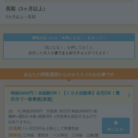
長期（3ヶ月以上）
3カ月以上～長期
興味があったら「★気になる！」をタップ！
「気になる！」を押しておくと、
保存した求人を
後でまとめてチェック
できます！
あなたの閲覧履歴からのオススメのお仕事です
時給3000円！未経験OK！【トヨタ自動車】在宅OK！豊
田市で一般事務[派遣]
給 与
時給3000円 月収例 59万円 時給3000円×実
働8h×週5日×4週+残業30h ※月収例を保証するもので
はありません。
交通費
1ヶ月3万円を上限として実費支給
気になる!
勤務地
三河線 豊田市 バス58分 三河線 土橋(愛