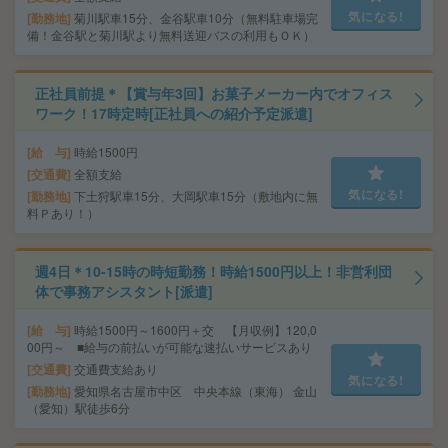
気になる!
勤務地
菊川駅車15分、金谷駅車10分（無料駐車場完
備！金谷駅と菊川駅より無料送迎バスの利用もＯＫ）
正社員前提＊【賞与年3回】お菓子メーカー内でオフィス
ワーク！17時定時[正社員への紹介予定派遣]
給 与
時給1500円
交通費
全額支給
気になる!
勤務地
下土狩駅車15分、大岡駅車15分（敷地内に無
料Ｐあり！）
週4日＊10-15時の時短勤務！時給1500円以上！非営利団
体で事務アシスタント[派遣]
給 与
時給1500円～1600円＋交 【月収例】120,0
00円～ ■給与の前払いが可能な速払いサービスあり
交通費
交通費支給あり
気になる!
勤務地
愛知県名古屋市中区 中央本線（東海） 金山
（愛知）駅徒歩6分