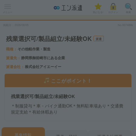
メニュー
気になる!
ログイン
検索
掲載日
2026
/
08
/
05
No.007489b
残業選択可/製品組立/未経験OK
派遣
職種
その他軽作業・製造
派遣先
静岡県御前崎市にある企業
派遣会社
株式会社アイエーイー
ここがポイント！
残業選択可/製品組立/未経験OK
＊制服貸与＊車・バイク通勤OK＊無料駐車場あり＊交通費
規定支給＊有給休暇あり
募集情報