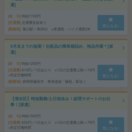
遣]
給 与
時給1150円
交通費
交通費支給有り
気になる!
勤務地
菊川駅～車28分 ※車通勤・バイク通勤OK
9月末までの短期！化粧品の簡単箱詰め、検品作業＊[派
遣]
給 与
時給1200円
交通費
613円／1日あたり ※1日の交通費上限＝74円
×所定労働時間
気になる!
勤務地
静岡県藤枝市 東海道線「藤枝」駅近く
【清水区】時短勤務/土日祝休み！経理サポートのお仕
事！[派遣]
給 与
時給1500円
交通費
632円／1日あたり ※1日の交通費上限＝79円
×所定労働時間
気になる!