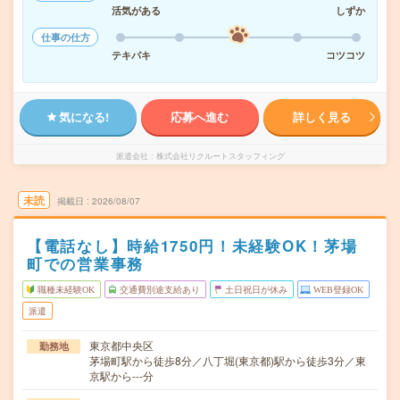
活気がある
しずか
仕事の仕方
テキパキ
コツコツ
気になる!
応募へ進む
詳しく見る
派遣会社
株式会社リクルートスタッフィング
未読
掲載日
2026/08/07
【電話なし】時給1750円！未経験OK！茅場
町での営業事務
職種未経験OK
交通費別途支給あり
土日祝日が休み
WEB登録OK
派遣
東京都中央区
勤務地
茅場町駅から徒歩8分／八丁堀(東京都)駅から徒歩3分／東
京駅から---分