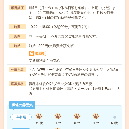
週5日（月～金）※お休み相談も柔軟にご対応いただけま
曜日頻度
す。【在宅勤務について】就業開始から1か月後を目安
に、週2～3日の在宅勤務が可能です。
10:00～18:00（休憩60分／実働7時間）
時間
即日～長期 ※9月開始のご相談も可能です。
期間
時給1,900円(交通費全額支給)
時給
交通費
交通費別途全額支給
＼AI×WEBマーケ企業でTVCM放映を支える＠品川／週2在
仕事内容
宅OK＊テレビ事業部にてCM放送枠の調整…
職種未経験OK / ブランクOK / 英語力不要
応募資格
【必須】社外対応経験（電話・メール）【必須】Excel：入
力
職場の雰囲気
年齢層
20代
30代
40代
50代
60代