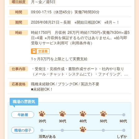
月～金／週5日
曜日頻度
09:00-17:15（休憩45分）実働7時間30分
時間
2026年08月21日～長期 ※開始日相談OK ※8月～！
期間
時給1750円 月収例 26万円 時給1750円×実働7h30m×週5
時給
日×4週 ※月収例を保証するものではありません。※給与即
受取りサービス利用可（利用条件有）
交通費
1ヶ月3万円を上限として実費支給
・受発注・見積作成・書類作成サポート・社内やり取り
仕事内容
（メール・チャット・システムにて）・ファイリング、…
職種未経験OK / ブランクOK / 英語力不要
応募資格
■未経験OK！
職場の雰囲気
年齢層
20代
30代
40代
50代
60代
職場の様子
活気がある
しずか