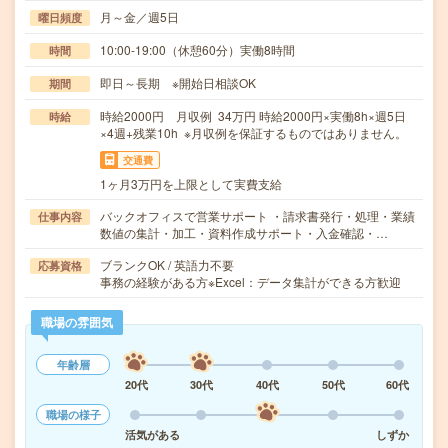
月～金／週5日
曜日頻度
10:00-19:00（休憩60分）実働8時間
時間
即日～長期 ※開始日相談OK
期間
時給2000円 月収例 34万円 時給2000円×実働8h×週5日
時給
×4週+残業10h ※月収例を保証するものではありません。
交通費
1ヶ月3万円を上限として実費支給
バックオフィスで営業サポート ・請求書発行・処理・業績
仕事内容
数値の集計・加工・資料作成サポート・入金確認・…
ブランクOK / 英語力不要
応募資格
事務の経験がある方※Excel：データ集計ができる方歓迎
職場の雰囲気
年齢層
20代
30代
40代
50代
60代
職場の様子
活気がある
しずか