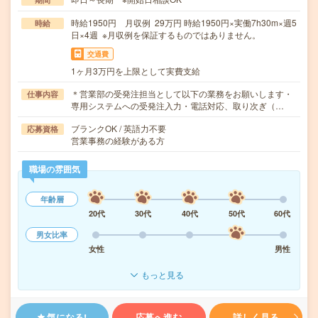
時給1950円 月収例 29万円 時給1950円×実働7h30m×週5
時給
日×4週 ※月収例を保証するものではありません。
交通費
1ヶ月3万円を上限として実費支給
＊営業部の受発注担当として以下の業務をお願いします・
仕事内容
専用システムへの受発注入力・電話対応、取り次ぎ（…
ブランクOK / 英語力不要
応募資格
営業事務の経験がある方
職場の雰囲気
年齢層
20代
30代
40代
50代
60代
男女比率
女性
男性
もっと見る
気になる!
応募へ進む
詳しく見る