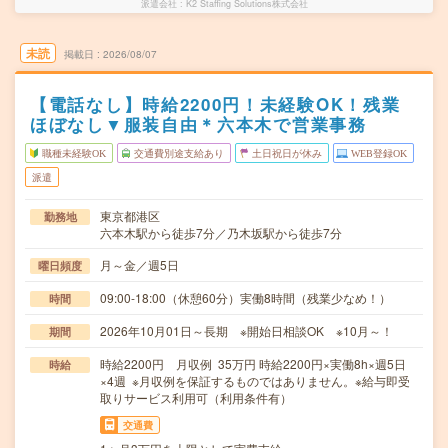
派遣会社
K2 Staffing Solutions株式会社
未読
掲載日
2026/08/07
【電話なし】時給2200円！未経験OK！残業
ほぼなし▼服装自由＊六本木で営業事務
職種未経験OK
交通費別途支給あり
土日祝日が休み
WEB登録OK
派遣
東京都港区
勤務地
六本木駅から徒歩7分／乃木坂駅から徒歩7分
月～金／週5日
曜日頻度
09:00-18:00（休憩60分）実働8時間（残業少なめ！）
時間
2026年10月01日～長期 ※開始日相談OK ※10月～！
期間
時給2200円 月収例 35万円 時給2200円×実働8h×週5日
時給
×4週 ※月収例を保証するものではありません。※給与即受
取りサービス利用可（利用条件有）
交通費