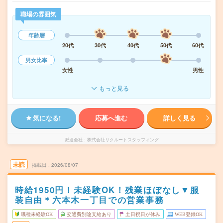
職場の雰囲気
年齢層
20代
30代
40代
50代
60代
男女比率
女性
男性
もっと見る
気になる!
応募へ進む
詳しく見る
派遣会社
株式会社リクルートスタッフィング
未読
掲載日
2026/08/07
時給1950円！未経験OK！残業ほぼなし▼服
装自由＊六本木一丁目での営業事務
職種未経験OK
交通費別途支給あり
土日祝日が休み
WEB登録OK