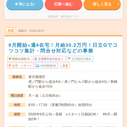
気になる!
応募へ進む
詳しく見る
派遣会社
株式会社パソナ
未読
掲載日
2026/08/07
9月開始×週4在宅！月給30.2万円！日立Gでコ
ツコツ集計・問合せ対応などの事務
職種未経験OK
交通費別途支給あり
土日祝日が休み
在宅・リモート
WEB登録OK
派遣
東京都港区
勤務地
虎ノ門駅から徒歩4分／虎ノ門ヒルズ駅から徒歩4分／新橋
駅から徒歩10分
月～金（土日祝休み）
曜日頻度
8:50～17:30 （実働7時間45分）休憩55分
時間
2026年9月上旬～長期 ※スタート日相談OK！ #9月～開
期間
始OK！