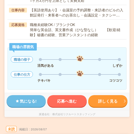
1ヶ月3万円を上限として実費支給
【英語使用あり】・会議室の予約調整・来訪者のビルの入
仕事内容
館証発行・来客者へのお茶出し・会議設定・タクシー…
職種未経験OK / ブランクOK
応募資格
簡単な英会話、英文書作成（ひな型なし） 【歓迎/経
験】秘書の経験、営業アシスタントの経験
職場の雰囲気
職場の様子
活気がある
しずか
仕事の仕方
テキパキ
コツコツ
気になる!
応募へ進む
詳しく見る
派遣会社
株式会社リクルートスタッフィング
未読
掲載日
2026/08/07