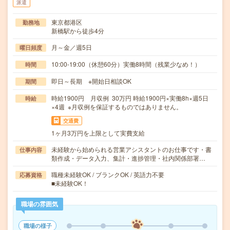
派遣
東京都港区
勤務地
新橋駅から徒歩4分
月～金／週5日
曜日頻度
10:00-19:00（休憩60分）実働8時間（残業少なめ！）
時間
即日～長期 ※開始日相談OK
期間
時給1900円 月収例 30万円 時給1900円×実働8h×週5日
時給
×4週 ※月収例を保証するものではありません。
交通費
1ヶ月3万円を上限として実費支給
未経験から始められる営業アシスタントのお仕事です・書
仕事内容
類作成・データ入力、集計・進捗管理・社内関係部署…
職種未経験OK / ブランクOK / 英語力不要
応募資格
■未経験OK！
職場の雰囲気
職場の様子