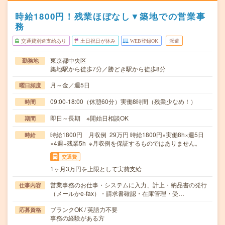
時給1800円！残業ほぼなし▼築地での営業事
務
交通費別途支給あり
土日祝日が休み
WEB登録OK
派遣
東京都中央区
勤務地
築地駅から徒歩7分／勝どき駅から徒歩8分
月～金／週5日
曜日頻度
09:00-18:00（休憩60分）実働8時間（残業少なめ！）
時間
即日～長期 ※開始日相談OK
期間
時給1800円 月収例 29万円 時給1800円×実働8h×週5日
時給
×4週+残業5h ※月収例を保証するものではありません。
交通費
1ヶ月3万円を上限として実費支給
営業事務のお仕事・システムに入力、計上・納品書の発行
仕事内容
（メールかe-fax）・請求書確認・在庫管理・受…
ブランクOK / 英語力不要
応募資格
事務の経験がある方