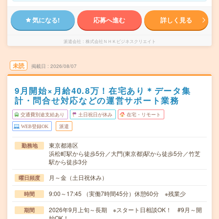
気になる!
応募へ進む
詳しく見る
派遣会社
株式会社ＮＨＫビジネスクリエイト
未読
掲載日
2026/08/07
9月開始×月給40.8万！在宅あり＊データ集
計・問合せ対応などの運営サポート業務
交通費別途支給あり
土日祝日が休み
在宅・リモート
WEB登録OK
派遣
東京都港区
勤務地
浜松町駅から徒歩5分／大門(東京都)駅から徒歩5分／竹芝
駅から徒歩3分
月～金（土日祝休み）
曜日頻度
9:00～17:45 （実働7時間45分）休憩60分 ※残業少
時間
2026年9月上旬～長期 ※スタート日相談OK！ #9月～開
期間
始OK！