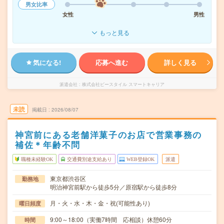
男女比率
女性
男性
もっと見る
気になる!
応募へ進む
詳しく見る
派遣会社
株式会社ビースタイル スマートキャリア
未読
掲載日
2026/08/07
神宮前にある老舗洋菓子のお店で営業事務の
補佐＊年齢不問
職種未経験OK
交通費別途支給あり
WEB登録OK
派遣
東京都渋谷区
勤務地
明治神宮前駅から徒歩5分／原宿駅から徒歩8分
月・火・水・木・金・祝(可能性あり)
曜日頻度
9:00～18:00（実働7時間 応相談）休憩60分
時間