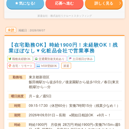
気になる!
応募へ進む
詳しく見る
派遣会社
株式会社リクルートスタッフィング
未読
掲載日
2026/08/07
【在宅勤務OK】時給1900円！未経験OK！残
業ほぼなし▼化粧品会社で営業事務
職種未経験OK
交通費別途支給あり
土日祝日が休み
在宅・リモート
WEB登録OK
派遣
東京都新宿区
勤務地
飯田橋駅から徒歩5分／後楽園駅から徒歩10分／春日(東京
都)駅から---分
月～金／週5日
曜日頻度
09:15-17:30（休憩60分）実働7時間15分（残業少なめ！）
時間
2026年09月01日～長期 ※開始日相談OK ※9月～！
期間
時給1900円 月収例 28万円 時給1900円×実働7h15m×週5
時給