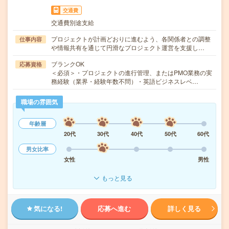
交通費
交通費別途支給
プロジェクトが計画どおりに進むよう、各関係者との調整
仕事内容
や情報共有を通じて円滑なプロジェクト運営を支援し…
ブランクOK
応募資格
＜必須＞・プロジェクトの進行管理、またはPMO業務の実
務経験（業界・経験年数不問）・英語ビジネスレベ…
職場の雰囲気
年齢層
20代
30代
40代
50代
60代
男女比率
女性
男性
もっと見る
気になる!
応募へ進む
詳しく見る