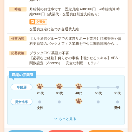
月給制のお仕事です：固定月給 408100円 ※時給換算 時
時給
給2600円（残業代・交通費は別途支給あり）
交通費
交通費規定に基づき交通費支給
【大手通信グループでの運営サポート業務】請求管理や資
仕事内容
料更新等のバックオフィス業務を中心に関係部署から…
ブランクOK / 英語力不要
応募資格
【必要なご経験】何らかの事務【活かせるスキル】VBA・
関数設定（Access）、安全な利用・モラル/…
職場の雰囲気
年齢層
20代
30代
40代
50代
60代
男女比率
女性
男性
もっと見る