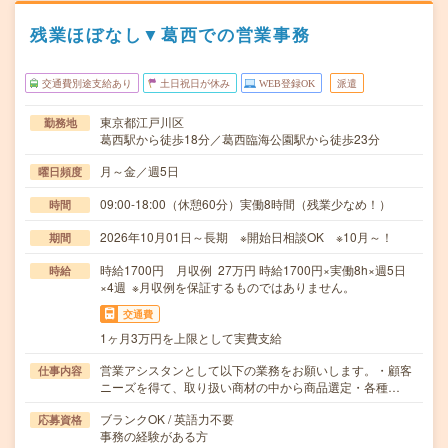
残業ほぼなし▼葛西での営業事務
交通費別途支給あり
土日祝日が休み
WEB登録OK
派遣
東京都江戸川区
勤務地
葛西駅から徒歩18分／葛西臨海公園駅から徒歩23分
月～金／週5日
曜日頻度
09:00-18:00（休憩60分）実働8時間（残業少なめ！）
時間
2026年10月01日～長期 ※開始日相談OK ※10月～！
期間
時給1700円 月収例 27万円 時給1700円×実働8h×週5日
時給
×4週 ※月収例を保証するものではありません。
交通費
1ヶ月3万円を上限として実費支給
営業アシスタンとして以下の業務をお願いします。・顧客
仕事内容
ニーズを得て、取り扱い商材の中から商品選定・各種…
ブランクOK / 英語力不要
応募資格
事務の経験がある方