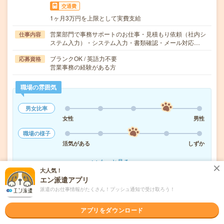
交通費
1ヶ月3万円を上限として実費支給
営業部門で事務サポートのお仕事・見積もり依頼（社内シ
仕事内容
ステム入力）・システム入力・書類確認・メール対応…
ブランクOK / 英語力不要
応募資格
営業事務の経験がある方
職場の雰囲気
男女比率
女性
男性
職場の様子
活気がある
しずか
もっと見る
大人気！
エン派遣アプリ
派遣のお仕事情報がたくさん！プッシュ通知で受け取ろう！
気になる!
応募へ進む
詳しく見る
アプリをダウンロード
派遣会社
株式会社リクルートスタッフィング