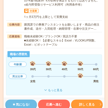
日×4週+残業5h ※月収例を保証するものではありません。
※給与即受取りサービス利用可（利用条件有）
交通費
1ヶ月3万円を上限として実費支給
購買課での事務アシスタントをお願いします・商品の発注
仕事内容
書作成、送付・入荷処理・納期管理・在庫や注文デー…
職種未経験OK / ブランクOK / 英語力不要
応募資格
■未経験OK！【必要なスキル】Excel：VLOOKUP関数、
Excel：ピボットテーブル
職場の雰囲気
年齢層
20代
30代
40代
50代
60代
男女比率
女性
男性
もっと見る
気になる!
応募へ進む
詳しく見る