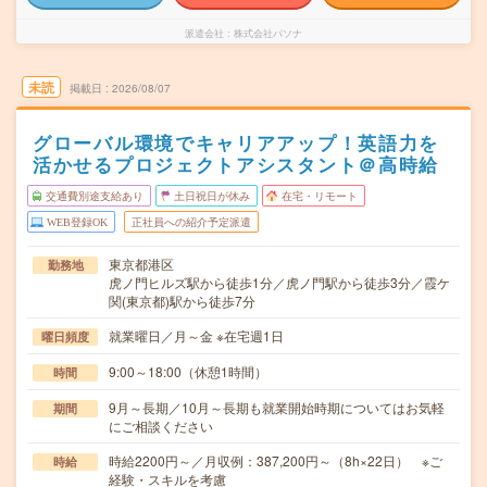
派遣会社
株式会社パソナ
未読
掲載日
2026/08/07
グローバル環境でキャリアアップ！英語力を
活かせるプロジェクトアシスタント＠高時給
交通費別途支給あり
土日祝日が休み
在宅・リモート
WEB登録OK
正社員への紹介予定派遣
東京都港区
勤務地
虎ノ門ヒルズ駅から徒歩1分／虎ノ門駅から徒歩3分／霞ケ
関(東京都)駅から徒歩7分
就業曜日／月～金 ※在宅週1日
曜日頻度
9:00～18:00（休憩1時間）
時間
9月～長期／10月～長期も就業開始時期についてはお気軽
期間
にご相談ください
時給2200円～／月収例：387,200円～（8h×22日） ※ご
時給
経験・スキルを考慮