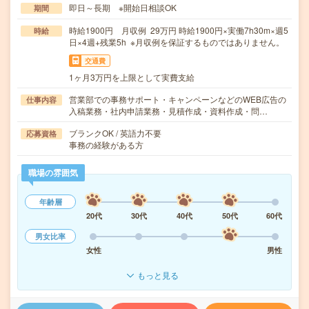
即日～長期 ※開始日相談OK
期間
時給1900円 月収例 29万円 時給1900円×実働7h30m×週5
時給
日×4週+残業5h ※月収例を保証するものではありません。
交通費
1ヶ月3万円を上限として実費支給
営業部での事務サポート・キャンペーンなどのWEB広告の
仕事内容
入稿業務・社内申請業務・見積作成・資料作成・問…
ブランクOK / 英語力不要
応募資格
事務の経験がある方
職場の雰囲気
年齢層
20代
30代
40代
50代
60代
男女比率
女性
男性
もっと見る