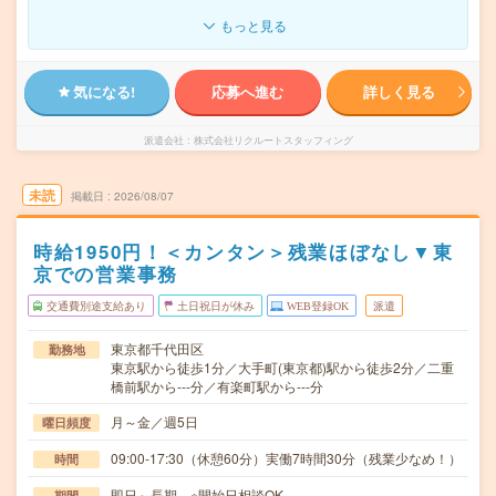
もっと見る
気になる!
応募へ進む
詳しく見る
派遣会社
株式会社リクルートスタッフィング
未読
掲載日
2026/08/07
時給1950円！＜カンタン＞残業ほぼなし▼東
京での営業事務
交通費別途支給あり
土日祝日が休み
WEB登録OK
派遣
東京都千代田区
勤務地
東京駅から徒歩1分／大手町(東京都)駅から徒歩2分／二重
橋前駅から---分／有楽町駅から---分
月～金／週5日
曜日頻度
09:00-17:30（休憩60分）実働7時間30分（残業少なめ！）
時間
即日～長期 ※開始日相談OK
期間