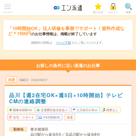
メニュー
気になる!
ログイン
検索
「10時開始OK」法人研修を事務でサポート！資料作成な
ど＊1900円
のお仕事情報は、掲載が終了しています
掲載時の情報は、
ページ下部
からご覧いただけます。
お探しの条件に近い派遣のお仕事
未読
掲載日
2026/08/07
品川【週2在宅OK×週5日×10時開始】テレビ
CMの連絡調整
職種未経験OK
交通費別途支給あり
土日祝日が休み
残業なし
在宅・リモート
WEB登録OK
派遣
東京都港区
勤務地
品川駅から徒歩5分／北品川駅から徒歩8分