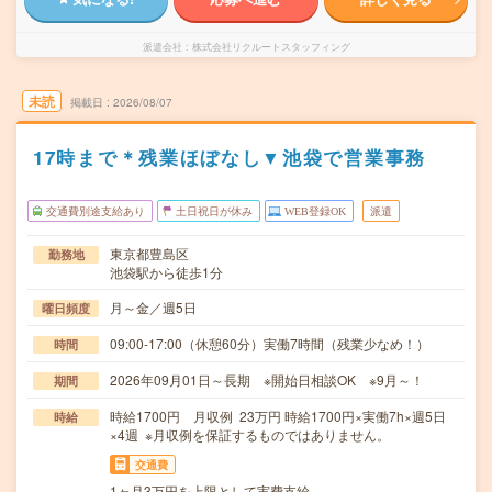
派遣会社
株式会社リクルートスタッフィング
未読
掲載日
2026/08/07
17時まで＊残業ほぼなし▼池袋で営業事務
交通費別途支給あり
土日祝日が休み
WEB登録OK
派遣
東京都豊島区
勤務地
池袋駅から徒歩1分
月～金／週5日
曜日頻度
09:00-17:00（休憩60分）実働7時間（残業少なめ！）
時間
2026年09月01日～長期 ※開始日相談OK ※9月～！
期間
時給1700円 月収例 23万円 時給1700円×実働7h×週5日
時給
×4週 ※月収例を保証するものではありません。
交通費
1ヶ月3万円を上限として実費支給