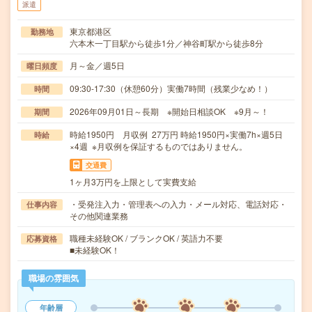
派遣
東京都港区
勤務地
六本木一丁目駅から徒歩1分／神谷町駅から徒歩8分
月～金／週5日
曜日頻度
09:30-17:30（休憩60分）実働7時間（残業少なめ！）
時間
2026年09月01日～長期 ※開始日相談OK ※9月～！
期間
時給1950円 月収例 27万円 時給1950円×実働7h×週5日
時給
×4週 ※月収例を保証するものではありません。
交通費
1ヶ月3万円を上限として実費支給
・受発注入力・管理表への入力・メール対応、電話対応・
仕事内容
その他関連業務
職種未経験OK / ブランクOK / 英語力不要
応募資格
■未経験OK！
職場の雰囲気
年齢層