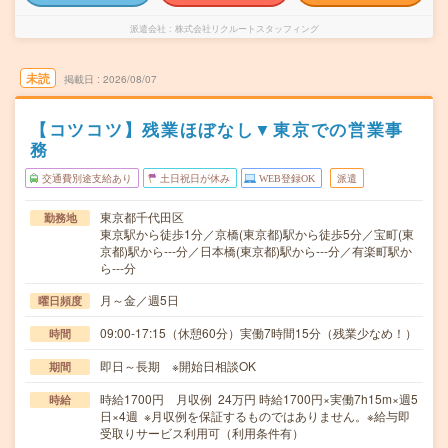
派遣会社
株式会社リクルートスタッフィング
未読
掲載日
2026/08/07
【コツコツ】残業ほぼなし▼東京での営業事
務
交通費別途支給あり
土日祝日が休み
WEB登録OK
派遣
東京都千代田区
勤務地
東京駅から徒歩1分／京橋(東京都)駅から徒歩5分／宝町(東
京都)駅から---分／日本橋(東京都)駅から---分／有楽町駅か
ら---分
月～金／週5日
曜日頻度
09:00-17:15（休憩60分）実働7時間15分（残業少なめ！）
時間
即日～長期 ※開始日相談OK
期間
時給1700円 月収例 24万円 時給1700円×実働7h15m×週5
時給
日×4週 ※月収例を保証するものではありません。※給与即
受取りサービス利用可（利用条件有）