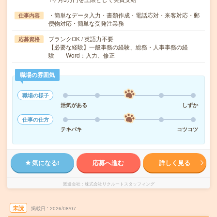
・簡単なデータ入力・書類作成・電話応対・来客対応・郵
仕事内容
便物対応・簡単な受発注業務
ブランクOK / 英語力不要
応募資格
【必要な経験】一般事務の経験、総務・人事事務の経
験 Word：入力、修正
職場の雰囲気
職場の様子
活気がある
しずか
仕事の仕方
テキパキ
コツコツ
気になる!
応募へ進む
詳しく見る
派遣会社
株式会社リクルートスタッフィング
未読
掲載日
2026/08/07