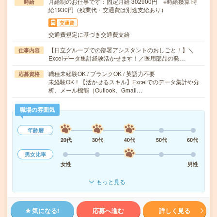
月給制のお仕事です：固定月給 302900円 ※時給換算 時
時給
給1930円（残業代・交通費は別途支給あり）
交通費
交通費規定に基づき交通費支給
【日立グループでの部署アシスタントのおしごと！】＼
仕事内容
Excelデータ集計経験活かせます！／医用部品の発…
職種未経験OK / ブランクOK / 英語力不要
応募資格
未経験OK！【活かせるスキル】Excelでのデータ集計や分
析、メール機能（Outlook、Gmail…
職場の雰囲気
年齢層
20代
30代
40代
50代
60代
男女比率
女性
男性
もっと見る
気になる!
応募へ進む
詳しく見る