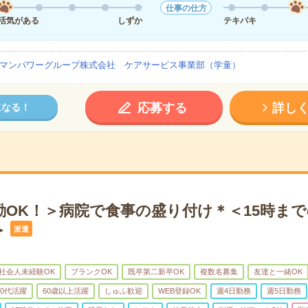
仕事の仕方
活気がある
しずか
テキパキ
マンパワーグループ株式会社 ケアサービス事業部（学童）
応募する
詳し
になる！
出勤OK！＞病院で食事の盛り付け＊＜15時ま
＞
派遣
社会人未経験OK
ブランクOK
既卒第二新卒OK
複数名募集
友達と一緒OK
50代活躍
60歳以上活躍
しゅふ歓迎
WEB登録OK
週4日勤務
週5日勤務