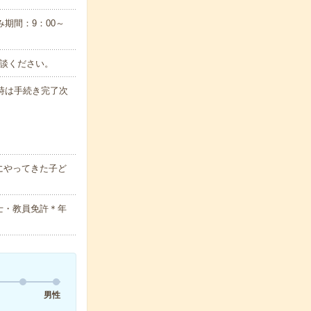
み期間：9：00～
相談ください。
時は手続き完了次
にやってきた子ど
士・教員免許＊年
男性