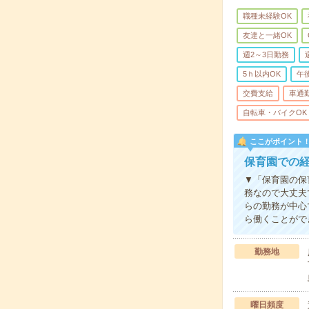
職種未経験OK
友達と一緒OK
週2～3日勤務
5ｈ以内OK
午
交費支給
車通
自転車・バイクOK
ここがポイント
保育園での
▼「保育園の保
務なので大丈夫
らの勤務が中心
ら働くことがで
勤務地
曜日頻度