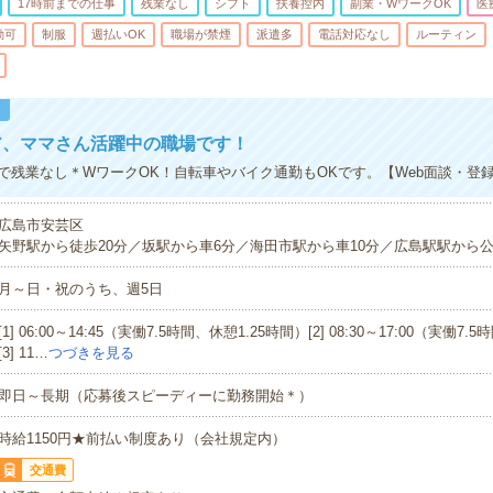
17時前までの仕事
残業なし
シフト
扶養控内
副業・WワークOK
医
勤可
制服
週払いOK
職場が禁煙
派遣多
電話対応なし
ルーティン
！
ア、ママさん活躍中の職場です！
で残業なし＊WワークOK！自転車やバイク通勤もOKです。【Web面談・登録
広島市安芸区
矢野駅から徒歩20分／坂駅から車6分／海田市駅から車10分／広島駅駅から公
月～日・祝のうち、週5日
[1] 06:00～14:45（実働7.5時間、休憩1.25時間）[2] 08:30～17:00（実働
[3] 11…
つづきを見る
即日～長期（応募後スピーディーに勤務開始＊）
時給1150円★前払い制度あり（会社規定内）
交通費