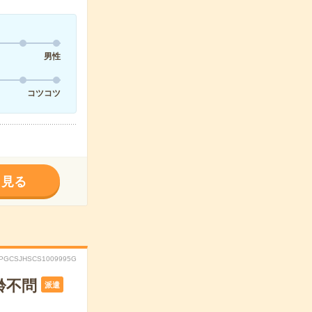
男性
コツコツ
く見る
PGCSJHSCS1009995G
齢不問
派遣