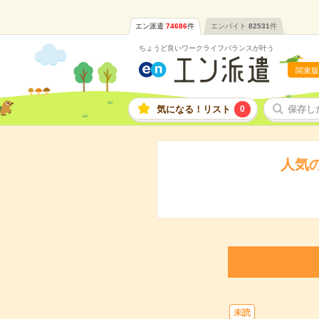
エン派遣
74686
件
エンバイト
82531
件
ちょうど良いワークライフバランスが叶う
関東版
気になる！リスト
0
保存し
人気
未読