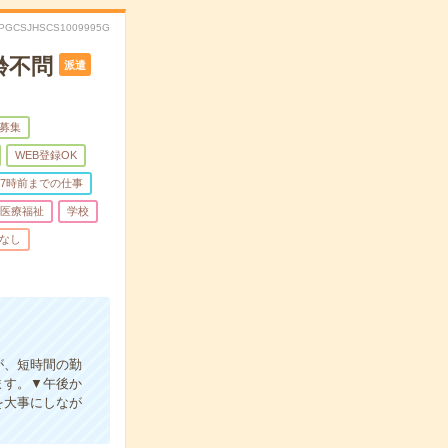
PGCSJHSCS1009995G
齢不問
派遣
募集
WEB登録OK
17時前までの仕事
医療福祉
学校
なし
が、短時間の勤
ます。▼午後か
を大事にしなが