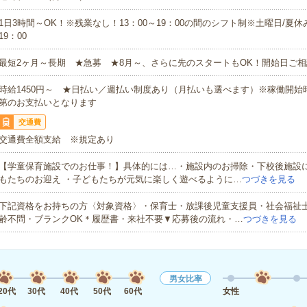
1日3時間～OK！※残業なし！13：00～19：00の間のシフト制※土曜日/夏休
19：00
最短2ヶ月～長期 ★急募 ★8月～、さらに先のスタートもOK！開始日ご
時給1450円～ ★日払い／週払い制度あり（月払いも選べます）※稼働開始
第のお支払いとなります
交通費
交通費全額支給 ※規定あり
【学童保育施設でのお仕事！】具体的には…・施設内のお掃除・下校後施設
もたちのお迎え ・子どもたちが元気に楽しく遊べるように…
つづきを見る
下記資格をお持ちの方〈対象資格〉・保育士・放課後児童支援員・社会福祉
齢不問・ブランクOK＊履歴書・来社不要▼応募後の流れ・…
つづきを見る
男女比率
20代
30代
40代
50代
60代
女性