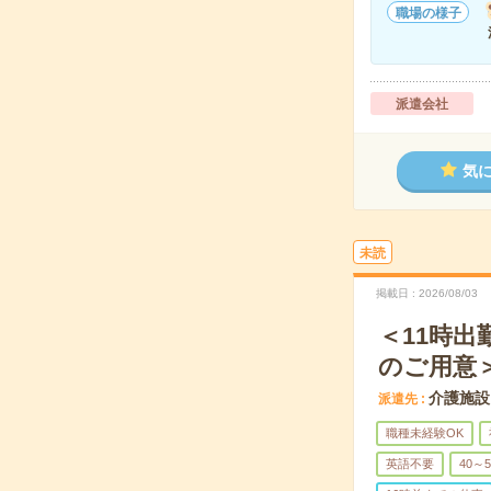
職場の様子
派遣会社
気
未読
掲載日
2026/08/03
＜11時
のご用意
介護施設
派遣先
職種未経験OK
英語不要
40～