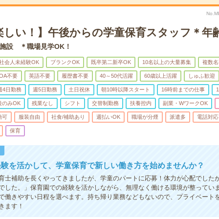
No.M
楽しい！】午後からの学童保育スタッフ＊年
施設 ＊職場見学OK！
社会人未経験OK
ブランクOK
既卒第二新卒OK
10名以上の大量募集
複数名
OA不要
英語不要
履歴書不要
40～50代活躍
60歳以上活躍
しゅふ歓迎
週4日勤務
週5日勤務
土日祝休
朝10時以降スタート
16時前までの仕事
後のみOK
残業なし
シフト
交替制勤務
扶養控内
副業・WワークOK
勤可
服装自由
社食/補助あり
週払いOK
職場が分煙
派遣多
電話対応
保育
！
経験を活かして、学童保育で新しい働き方を始めませんか？
育士補助を長くやってきましたが、学童のパートに応募！体力が心配でした
でした。」保育園での経験を活かしながら、無理なく働ける環境が整ってい
で働きやすい日程を選べます。持ち帰り業務などもないので、プライベート
きます！