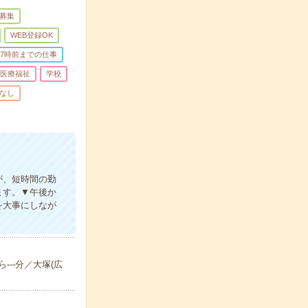
募集
WEB登録OK
17時前までの仕事
医療福祉
学校
なし
が、短時間の勤
ます。▼午後か
を大事にしなが
---分／大塚(広