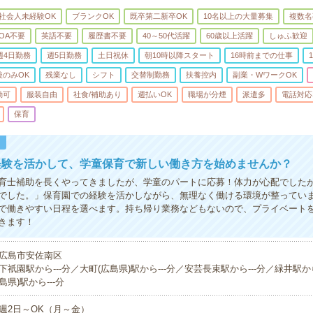
社会人未経験OK
ブランクOK
既卒第二新卒OK
10名以上の大量募集
複数名
OA不要
英語不要
履歴書不要
40～50代活躍
60歳以上活躍
しゅふ歓迎
週4日勤務
週5日勤務
土日祝休
朝10時以降スタート
16時前までの仕事
後のみOK
残業なし
シフト
交替制勤務
扶養控内
副業・WワークOK
勤可
服装自由
社食/補助あり
週払いOK
職場が分煙
派遣多
電話対応
保育
！
経験を活かして、学童保育で新しい働き方を始めませんか？
育士補助を長くやってきましたが、学童のパートに応募！体力が心配でした
でした。」保育園での経験を活かしながら、無理なく働ける環境が整ってい
で働きやすい日程を選べます。持ち帰り業務などもないので、プライベート
きます！
広島市安佐南区
下祇園駅から---分／大町(広島県)駅から---分／安芸長束駅から---分／緑井駅から
島県)駅から---分
週2日～OK（月～金）