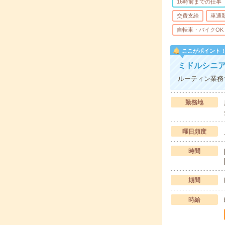
16時前までの仕事
交費支給
車通
自転車・バイクOK
ここがポイント
ミドルシニ
ルーティン業務
勤務地
曜日頻度
時間
期間
時給