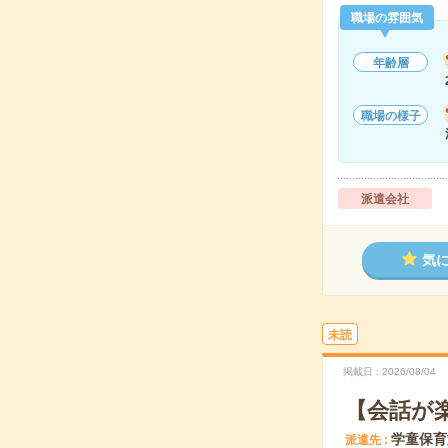
職場の雰囲気
年齢層
職場の様子
派遣会社
気
未読
掲載日
2026/08/04
【会話が
学童保育
派遣先