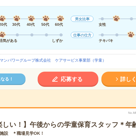
男女比率
20代
30代
40代
50代
60代
女性
仕事の仕方
活気がある
しずか
テキパキ
マンパワーグループ株式会社 ケアサービス事業部（学童）
応募する
詳し
になる！
No.M
楽しい！】午後からの学童保育スタッフ＊年
施設 ＊職場見学OK！