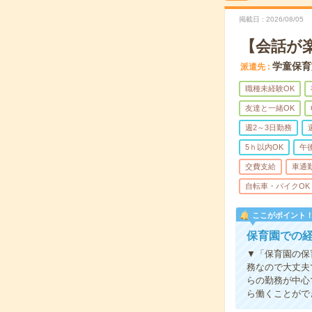
掲載日
2026/08/05
【会話が
学童保育
派遣先
職種未経験OK
友達と一緒OK
週2～3日勤務
5ｈ以内OK
午
交費支給
車通
自転車・バイクOK
ここがポイント
保育園での
▼「保育園の保
務なので大丈夫
らの勤務が中心
ら働くことがで