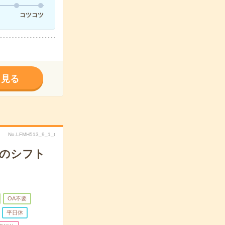
コツコツ
く見る
No.LFMH513_9_1_t
でのシフト
OA不要
平日休