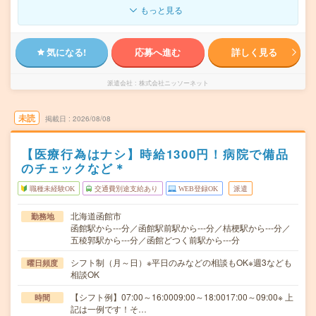
もっと見る
気になる!
応募へ進む
詳しく見る
派遣会社
株式会社ニッソーネット
未読
掲載日
2026/08/08
【医療行為はナシ】時給1300円！病院で備品
のチェックなど＊
職種未経験OK
交通費別途支給あり
WEB登録OK
派遣
北海道函館市
勤務地
函館駅から---分／函館駅前駅から---分／桔梗駅から---分／
五稜郭駅から---分／函館どつく前駅から---分
シフト制（月～日）※平日のみなどの相談もOK※週3なども
曜日頻度
相談OK
【シフト例】07:00～16:0009:00～18:0017:00～09:00※ 上
時間
記は一例です！そ…