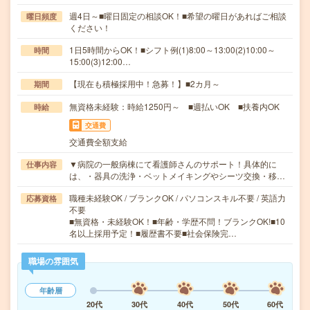
週4日～■曜日固定の相談OK！■希望の曜日があればご相談
曜日頻度
ください！
1日5時間からOK！■シフト例(1)8:00～13:00(2)10:00～
時間
15:00(3)12:00…
【現在も積極採用中！急募！】■2カ月～
期間
無資格未経験：時給1250円～ ■週払いOK ■扶養内OK
時給
交通費
交通費全額支給
▼病院の一般病棟にて看護師さんのサポート！具体的に
仕事内容
は、・器具の洗浄・ベットメイキングやシーツ交換・移…
職種未経験OK / ブランクOK / パソコンスキル不要 / 英語力
応募資格
不要
■無資格・未経験OK！■年齢・学歴不問！ブランクOK!■10
名以上採用予定！■履歴書不要■社会保険完…
職場の雰囲気
年齢層
20代
30代
40代
50代
60代