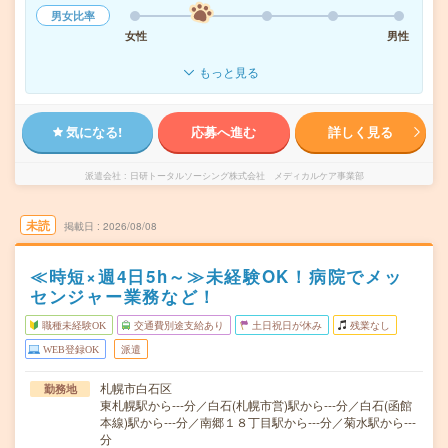
男女比率
女性
男性
もっと見る
気になる!
応募へ進む
詳しく見る
派遣会社
日研トータルソーシング株式会社 メディカルケア事業部
未読
掲載日
2026/08/08
≪時短×週4日5h～≫未経験OK！病院でメッ
センジャー業務など！
職種未経験OK
交通費別途支給あり
土日祝日が休み
残業なし
WEB登録OK
派遣
札幌市白石区
勤務地
東札幌駅から---分／白石(札幌市営)駅から---分／白石(函館
本線)駅から---分／南郷１８丁目駅から---分／菊水駅から---
分