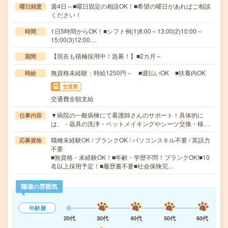
週4日～■曜日固定の相談OK！■希望の曜日があればご相談
曜日頻度
ください！
1日5時間からOK！■シフト例(1)8:00～13:00(2)10:00～
時間
15:00(3)12:00…
【現在も積極採用中！急募！】■2カ月～
期間
無資格未経験：時給1250円～ ■週払いOK ■扶養内OK
時給
交通費
交通費全額支給
▼病院の一般病棟にて看護師さんのサポート！具体的に
仕事内容
は、・器具の洗浄・ベットメイキングやシーツ交換・移…
職種未経験OK / ブランクOK / パソコンスキル不要 / 英語力
応募資格
不要
■無資格・未経験OK！■年齢・学歴不問！ブランクOK!■10
名以上採用予定！■履歴書不要■社会保険完…
職場の雰囲気
年齢層
20代
30代
40代
50代
60代