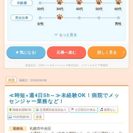
年齢層
20代
30代
40代
50代
60代
男女比率
女性
男性
もっと見る
気になる!
応募へ進む
詳しく見る
派遣会社
日研トータルソーシング株式会社 メディカルケア事業部
未読
掲載日
2026/08/08
≪時短×週4日5h～≫未経験OK！病院でメッ
センジャー業務など！
職種未経験OK
交通費別途支給あり
土日祝日が休み
残業なし
WEB登録OK
派遣
札幌市中央区
勤務地