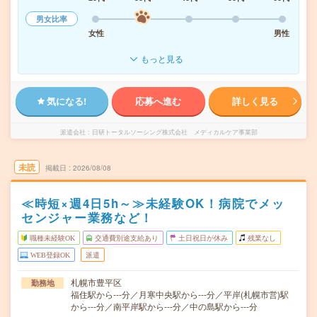
男女比率
女性
男性
もっと見る
気になる!
応募へ進む
詳しく見る
派遣会社
日研トータルソーシング株式会社 メディカルケア事業部
未読
掲載日
2026/08/08
≪時短×週4日5h～≫未経験OK！病院でメッ
センジャー業務など！
職種未経験OK
交通費別途支給あり
土日祝日が休み
残業なし
WEB登録OK
派遣
札幌市豊平区
勤務地
福住駅から---分／月寒中央駅から---分／平岸(札幌市営)駅
から---分／南平岸駅から---分／中の島駅から---分