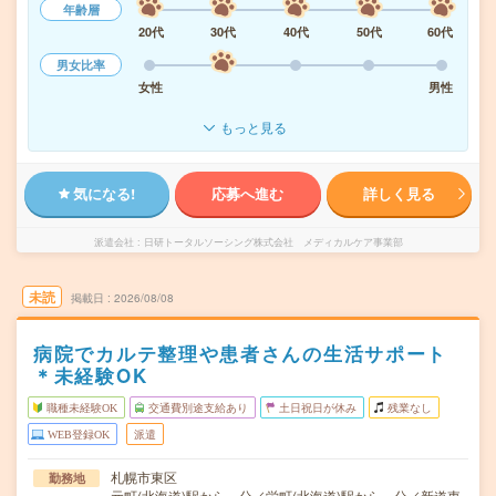
年齢層
20代
30代
40代
50代
60代
男女比率
女性
男性
もっと見る
気になる!
応募へ進む
詳しく見る
派遣会社
日研トータルソーシング株式会社 メディカルケア事業部
未読
掲載日
2026/08/08
病院でカルテ整理や患者さんの生活サポート
＊未経験OK
職種未経験OK
交通費別途支給あり
土日祝日が休み
残業なし
WEB登録OK
派遣
札幌市東区
勤務地
元町(北海道)駅から---分／栄町(北海道)駅から---分／新道東