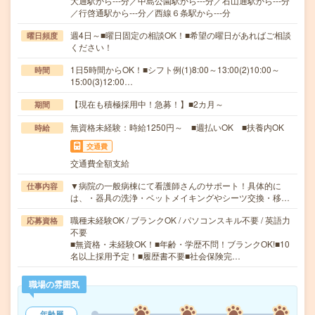
大通駅から---分／中島公園駅から---分／石山通駅から---分
／行啓通駅から---分／西線６条駅から---分
週4日～■曜日固定の相談OK！■希望の曜日があればご相談
曜日頻度
ください！
1日5時間からOK！■シフト例(1)8:00～13:00(2)10:00～
時間
15:00(3)12:00…
【現在も積極採用中！急募！】■2カ月～
期間
無資格未経験：時給1250円～ ■週払いOK ■扶養内OK
時給
交通費
交通費全額支給
▼病院の一般病棟にて看護師さんのサポート！具体的に
仕事内容
は、・器具の洗浄・ベットメイキングやシーツ交換・移…
職種未経験OK / ブランクOK / パソコンスキル不要 / 英語力
応募資格
不要
■無資格・未経験OK！■年齢・学歴不問！ブランクOK!■10
名以上採用予定！■履歴書不要■社会保険完…
職場の雰囲気
年齢層