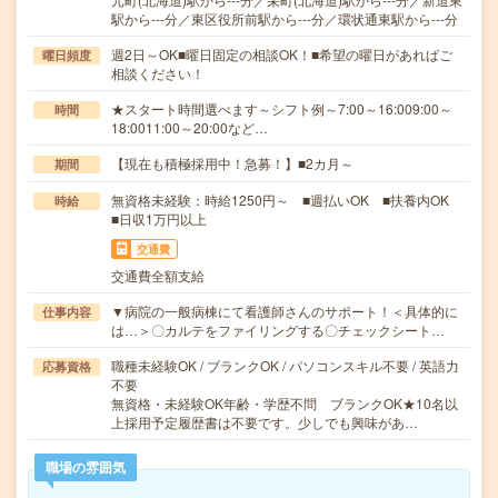
駅から---分／東区役所前駅から---分／環状通東駅から---分
週2日～OK■曜日固定の相談OK！■希望の曜日があればご
曜日頻度
相談ください！
★スタート時間選べます～シフト例～7:00～16:009:00～
時間
18:0011:00～20:00など…
【現在も積極採用中！急募！】■2カ月～
期間
無資格未経験：時給1250円～ ■週払いOK ■扶養内OK
時給
■日収1万円以上
交通費
交通費全額支給
▼病院の一般病棟にて看護師さんのサポート！＜具体的に
仕事内容
は…＞〇カルテをファイリングする〇チェックシート…
職種未経験OK / ブランクOK / パソコンスキル不要 / 英語力
応募資格
不要
無資格・未経験OK年齢・学歴不問 ブランクOK★10名以
上採用予定履歴書は不要です。少しでも興味があ…
職場の雰囲気