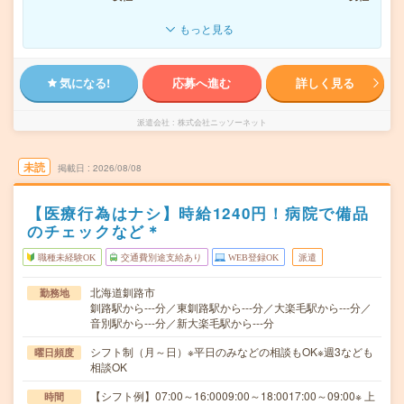
もっと見る
気になる!
応募へ進む
詳しく見る
派遣会社
株式会社ニッソーネット
未読
掲載日
2026/08/08
【医療行為はナシ】時給1240円！病院で備品
のチェックなど＊
職種未経験OK
交通費別途支給あり
WEB登録OK
派遣
北海道釧路市
勤務地
釧路駅から---分／東釧路駅から---分／大楽毛駅から---分／
音別駅から---分／新大楽毛駅から---分
シフト制（月～日）※平日のみなどの相談もOK※週3なども
曜日頻度
相談OK
【シフト例】07:00～16:0009:00～18:0017:00～09:00※ 上
時間