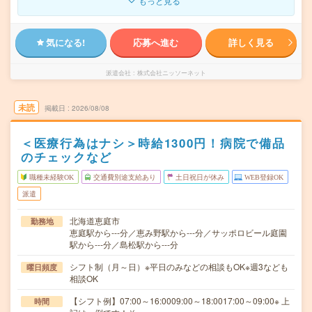
もっと見る
気になる!
応募へ進む
詳しく見る
派遣会社
株式会社ニッソーネット
未読
掲載日
2026/08/08
＜医療行為はナシ＞時給1300円！病院で備品
のチェックなど
職種未経験OK
交通費別途支給あり
土日祝日が休み
WEB登録OK
派遣
北海道恵庭市
勤務地
恵庭駅から---分／恵み野駅から---分／サッポロビール庭園
駅から---分／島松駅から---分
シフト制（月～日）※平日のみなどの相談もOK※週3なども
曜日頻度
相談OK
【シフト例】07:00～16:0009:00～18:0017:00～09:00※ 上
時間