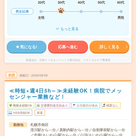
20代
30代
40代
50代
60代
男女比率
女性
男性
もっと見る
気になる!
応募へ進む
詳しく見る
派遣会社
日研トータルソーシング株式会社 メディカルケア事業部
未読
掲載日
2026/08/08
≪時短×週4日5h～≫未経験OK！病院でメッ
センジャー業務など！
職種未経験OK
交通費別途支給あり
土日祝日が休み
残業なし
WEB登録OK
派遣
札幌市南区
勤務地
澄川駅から---分／真駒内駅から---分／自衛隊前駅から---分
／中腹(もいわ山)駅から---分／山頂(もいわ山)駅から---分