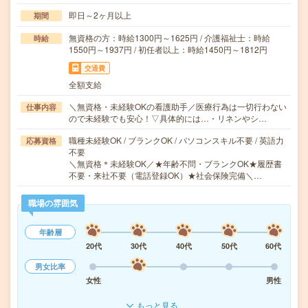
即日～2ヶ月以上
期間
無資格の方：時給1300円～1625円 / 介護福祉士：時給
時給
1550円～1937円 / 初任者以上：時給1450円～1812円
交通費
全額支給
＼無資格・未経験OKの看護助手／医療行為は一切行わない
仕事内容
ので未経験でも安心！▽具体的には…・リネンやシ…
職種未経験OK / ブランクOK / パソコンスキル不要 / 英語力
応募資格
不要
＼無資格＊未経験OK／★年齢不問・ブランクOK★履歴書
不要・来社不要（電話登録OK）★社会保険完備＼…
職場の雰囲気
年齢層
20代
30代
40代
50代
60代
男女比率
女性
男性
もっと見る