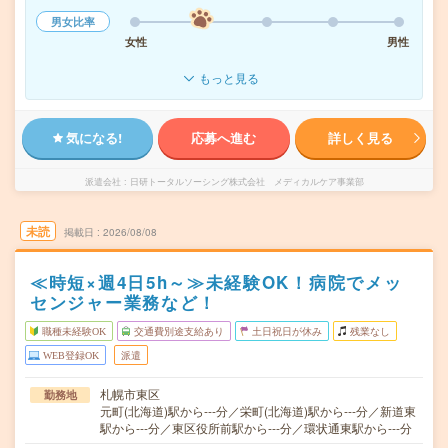
男女比率
女性
男性
もっと見る
気になる!
応募へ進む
詳しく見る
派遣会社
日研トータルソーシング株式会社 メディカルケア事業部
未読
掲載日
2026/08/08
≪時短×週4日5h～≫未経験OK！病院でメッ
センジャー業務など！
職種未経験OK
交通費別途支給あり
土日祝日が休み
残業なし
WEB登録OK
派遣
札幌市東区
勤務地
元町(北海道)駅から---分／栄町(北海道)駅から---分／新道東
駅から---分／東区役所前駅から---分／環状通東駅から---分