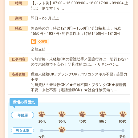
【シフト例】07:00～16:0009:00～18:0017:00～09:00※ 上
時間
記は一例です！そ…
即日～2ヶ月以上
期間
無資格の方：時給1240円～1550円 / 介護福祉士：時給
時給
1550円～1937円 / 初任者以上：時給1450円～1812円
交通費
全額支給
＼無資格・未経験OKの看護助手／医療行為は一切行わない
仕事内容
ので未経験でも安心！▽具体的には…・リネンやシ…
職種未経験OK / ブランクOK / パソコンスキル不要 / 英語力
応募資格
不要
＼無資格＊未経験OK／★年齢不問・ブランクOK★履歴書
不要・来社不要（電話登録OK）★社会保険完備＼…
職場の雰囲気
年齢層
20代
30代
40代
50代
60代
男女比率
女性
男性