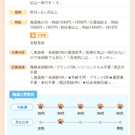
記は一例です！そ…
即日～2ヶ月以上
期間
無資格の方：時給1240円～1550円 / 介護福祉士：時給
時給
1550円～1937円 / 初任者以上：時給1450円～1812円
交通費
全額支給
＼無資格・未経験OKの看護助手／医療行為は一切行わない
仕事内容
ので未経験でも安心！▽具体的には…・リネンやシ…
職種未経験OK / ブランクOK / パソコンスキル不要 / 英語力
応募資格
不要
＼無資格＊未経験OK／★年齢不問・ブランクOK★履歴書
不要・来社不要（電話登録OK）★社会保険完備＼…
職場の雰囲気
年齢層
20代
30代
40代
50代
60代
男女比率
女性
男性