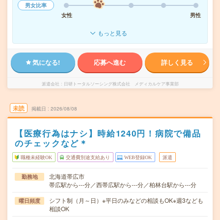
男女比率
女性
男性
もっと見る
気になる!
応募へ進む
詳しく見る
派遣会社
日研トータルソーシング株式会社 メディカルケア事業部
未読
掲載日
2026/08/08
【医療行為はナシ】時給1240円！病院で備品
のチェックなど＊
職種未経験OK
交通費別途支給あり
WEB登録OK
派遣
北海道帯広市
勤務地
帯広駅から---分／西帯広駅から---分／柏林台駅から---分
シフト制（月～日）※平日のみなどの相談もOK※週3なども
曜日頻度
相談OK