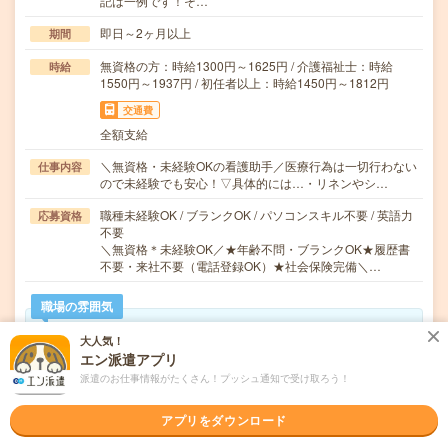
記は一例です！そ…
即日～2ヶ月以上
期間
無資格の方：時給1300円～1625円 / 介護福祉士：時給
時給
1550円～1937円 / 初任者以上：時給1450円～1812円
交通費
全額支給
＼無資格・未経験OKの看護助手／医療行為は一切行わない
仕事内容
ので未経験でも安心！▽具体的には…・リネンやシ…
職種未経験OK / ブランクOK / パソコンスキル不要 / 英語力
応募資格
不要
＼無資格＊未経験OK／★年齢不問・ブランクOK★履歴書
不要・来社不要（電話登録OK）★社会保険完備＼…
職場の雰囲気
大人気！
年齢層
エン派遣アプリ
20代
30代
40代
50代
60代
派遣のお仕事情報がたくさん！プッシュ通知で受け取ろう！
男女比率
女性
アプリをダウンロード
男性