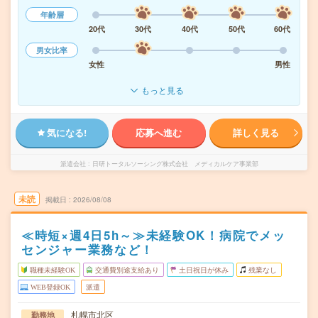
年齢層
20代
30代
40代
50代
60代
男女比率
女性
男性
もっと見る
気になる!
応募へ進む
詳しく見る
派遣会社
日研トータルソーシング株式会社 メディカルケア事業部
未読
掲載日
2026/08/08
≪時短×週4日5h～≫未経験OK！病院でメッ
センジャー業務など！
職種未経験OK
交通費別途支給あり
土日祝日が休み
残業なし
WEB登録OK
派遣
札幌市北区
勤務地