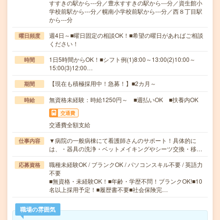
すすきの駅から---分／豊水すすきの駅から---分／資生館小
学校前駅から---分／幌南小学校前駅から---分／西８丁目駅
から---分
週4日～■曜日固定の相談OK！■希望の曜日があればご相談
曜日頻度
ください！
1日5時間からOK！■シフト例(1)8:00～13:00(2)10:00～
時間
15:00(3)12:00…
【現在も積極採用中！急募！】■2カ月～
期間
無資格未経験：時給1250円～ ■週払いOK ■扶養内OK
時給
交通費
交通費全額支給
▼病院の一般病棟にて看護師さんのサポート！具体的に
仕事内容
は、・器具の洗浄・ベットメイキングやシーツ交換・移…
職種未経験OK / ブランクOK / パソコンスキル不要 / 英語力
応募資格
不要
■無資格・未経験OK！■年齢・学歴不問！ブランクOK!■10
名以上採用予定！■履歴書不要■社会保険完…
職場の雰囲気