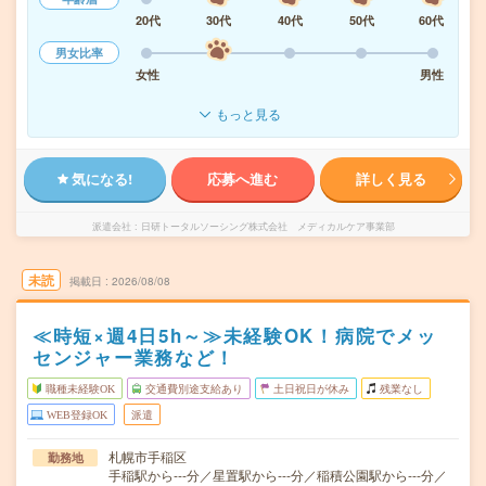
20代
30代
40代
50代
60代
男女比率
女性
男性
もっと見る
気になる!
応募へ進む
詳しく見る
派遣会社
日研トータルソーシング株式会社 メディカルケア事業部
未読
掲載日
2026/08/08
≪時短×週4日5h～≫未経験OK！病院でメッ
センジャー業務など！
職種未経験OK
交通費別途支給あり
土日祝日が休み
残業なし
WEB登録OK
派遣
札幌市手稲区
勤務地
手稲駅から---分／星置駅から---分／稲積公園駅から---分／