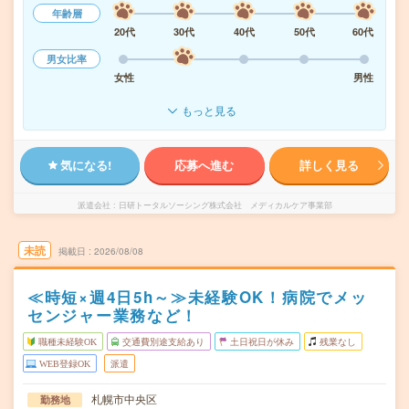
年齢層
20代
30代
40代
50代
60代
男女比率
女性
男性
もっと見る
気になる!
応募へ進む
詳しく見る
派遣会社
日研トータルソーシング株式会社 メディカルケア事業部
未読
掲載日
2026/08/08
≪時短×週4日5h～≫未経験OK！病院でメッ
センジャー業務など！
職種未経験OK
交通費別途支給あり
土日祝日が休み
残業なし
WEB登録OK
派遣
札幌市中央区
勤務地