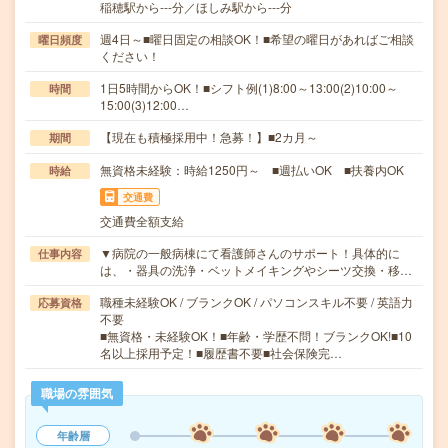
稲穂駅から---分／ほしみ駅から---分
週4日～■曜日固定の相談OK！■希望の曜日があればご相談
曜日頻度
ください！
1日5時間からOK！■シフト例(1)8:00～13:00(2)10:00～
時間
15:00(3)12:00…
【現在も積極採用中！急募！】■2カ月～
期間
無資格未経験：時給1250円～ ■週払いOK ■扶養内OK
時給
交通費
交通費全額支給
▼病院の一般病棟にて看護師さんのサポート！具体的に
仕事内容
は、・器具の洗浄・ベットメイキングやシーツ交換・移…
職種未経験OK / ブランクOK / パソコンスキル不要 / 英語力
応募資格
不要
■無資格・未経験OK！■年齢・学歴不問！ブランクOK!■10
名以上採用予定！■履歴書不要■社会保険完…
職場の雰囲気
年齢層