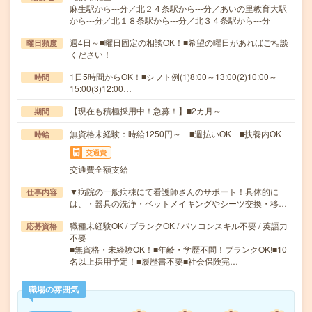
麻生駅から---分／北２４条駅から---分／あいの里教育大駅
から---分／北１８条駅から---分／北３４条駅から---分
週4日～■曜日固定の相談OK！■希望の曜日があればご相談
曜日頻度
ください！
1日5時間からOK！■シフト例(1)8:00～13:00(2)10:00～
時間
15:00(3)12:00…
【現在も積極採用中！急募！】■2カ月～
期間
無資格未経験：時給1250円～ ■週払いOK ■扶養内OK
時給
交通費
交通費全額支給
▼病院の一般病棟にて看護師さんのサポート！具体的に
仕事内容
は、・器具の洗浄・ベットメイキングやシーツ交換・移…
職種未経験OK / ブランクOK / パソコンスキル不要 / 英語力
応募資格
不要
■無資格・未経験OK！■年齢・学歴不問！ブランクOK!■10
名以上採用予定！■履歴書不要■社会保険完…
職場の雰囲気