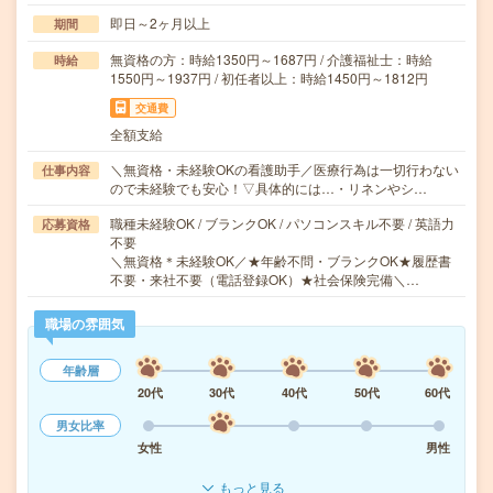
即日～2ヶ月以上
期間
無資格の方：時給1350円～1687円 / 介護福祉士：時給
時給
1550円～1937円 / 初任者以上：時給1450円～1812円
交通費
全額支給
＼無資格・未経験OKの看護助手／医療行為は一切行わない
仕事内容
ので未経験でも安心！▽具体的には…・リネンやシ…
職種未経験OK / ブランクOK / パソコンスキル不要 / 英語力
応募資格
不要
＼無資格＊未経験OK／★年齢不問・ブランクOK★履歴書
不要・来社不要（電話登録OK）★社会保険完備＼…
職場の雰囲気
年齢層
20代
30代
40代
50代
60代
男女比率
女性
男性
もっと見る