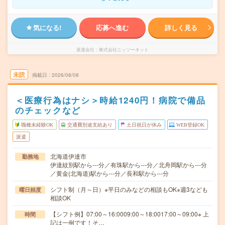
気になる!
応募へ進む
詳しく見る
派遣会社
株式会社ニッソーネット
未読
掲載日
2026/08/08
＜医療行為はナシ＞時給1240円！病院で備品
のチェックなど
職種未経験OK
交通費別途支給あり
土日祝日が休み
WEB登録OK
派遣
北海道伊達市
勤務地
伊達紋別駅から---分／有珠駅から---分／北舟岡駅から---分
／黄金(北海道)駅から---分／長和駅から---分
シフト制（月～日）※平日のみなどの相談もOK※週3なども
曜日頻度
相談OK
【シフト例】07:00～16:0009:00～18:0017:00～09:00※ 上
時間
記は一例です！そ…