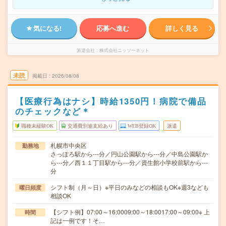
気になる!
応募へ進む
詳しく見る
派遣会社
株式会社ニッソーネット
未読
掲載日
2026/08/08
【医療行為はナシ】時給1350円！病院で備品
のチェックなど＊
職種未経験OK
交通費別途支給あり
WEB登録OK
派遣
札幌市中央区
勤務地
さっぽろ駅から---分／円山公園駅から---分／中島公園駅か
ら---分／西１１丁目駅から---分／資生館小学校前駅から---
分
シフト制（月～日）※平日のみなどの相談もOK※週3なども
曜日頻度
相談OK
【シフト例】07:00～16:0009:00～18:0017:00～09:00※ 上
時間
記は一例です！そ…