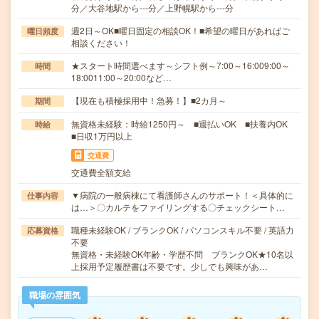
分／大谷地駅から---分／上野幌駅から---分
週2日～OK■曜日固定の相談OK！■希望の曜日があればご
曜日頻度
相談ください！
★スタート時間選べます～シフト例～7:00～16:009:00～
時間
18:0011:00～20:00など…
【現在も積極採用中！急募！】■2カ月～
期間
無資格未経験：時給1250円～ ■週払いOK ■扶養内OK
時給
■日収1万円以上
交通費
交通費全額支給
▼病院の一般病棟にて看護師さんのサポート！＜具体的に
仕事内容
は…＞〇カルテをファイリングする〇チェックシート…
職種未経験OK / ブランクOK / パソコンスキル不要 / 英語力
応募資格
不要
無資格・未経験OK年齢・学歴不問 ブランクOK★10名以
上採用予定履歴書は不要です。少しでも興味があ…
職場の雰囲気