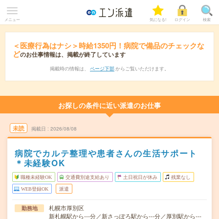
メニュー
気になる!
ログイン
検索
＜医療行為はナシ＞時給1350円！病院で備品のチェックな
ど
のお仕事情報は、掲載が終了しています
掲載時の情報は、
ページ下部
からご覧いただけます。
お探しの条件に近い派遣のお仕事
未読
掲載日
2026/08/08
病院でカルテ整理や患者さんの生活サポート
＊未経験OK
職種未経験OK
交通費別途支給あり
土日祝日が休み
残業なし
WEB登録OK
派遣
札幌市厚別区
勤務地
新札幌駅から---分／新さっぽろ駅から---分／厚別駅から---