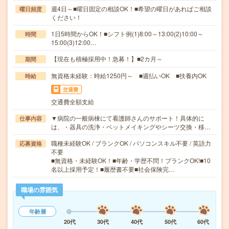
週4日～■曜日固定の相談OK！■希望の曜日があればご相談
曜日頻度
ください！
1日5時間からOK！■シフト例(1)8:00～13:00(2)10:00～
時間
15:00(3)12:00…
【現在も積極採用中！急募！】■2カ月～
期間
無資格未経験：時給1250円～ ■週払いOK ■扶養内OK
時給
交通費
交通費全額支給
▼病院の一般病棟にて看護師さんのサポート！具体的に
仕事内容
は、・器具の洗浄・ベットメイキングやシーツ交換・移…
職種未経験OK / ブランクOK / パソコンスキル不要 / 英語力
応募資格
不要
■無資格・未経験OK！■年齢・学歴不問！ブランクOK!■10
名以上採用予定！■履歴書不要■社会保険完…
職場の雰囲気
年齢層
20代
30代
40代
50代
60代