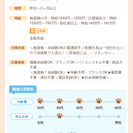
即日～2ヶ月以上
期間
無資格の方：時給1240円～1550円 / 介護福祉士：時給
時給
1550円～1937円 / 初任者以上：時給1450円～1812円
交通費
全額支給
＼無資格・未経験OKの看護助手／医療行為は一切行わない
仕事内容
ので未経験でも安心！▽具体的には…・リネンやシ…
職種未経験OK / ブランクOK / パソコンスキル不要 / 英語力
応募資格
不要
＼無資格＊未経験OK／★年齢不問・ブランクOK★履歴書
不要・来社不要（電話登録OK）★社会保険完備＼…
職場の雰囲気
年齢層
20代
30代
40代
50代
60代
男女比率
女性
男性