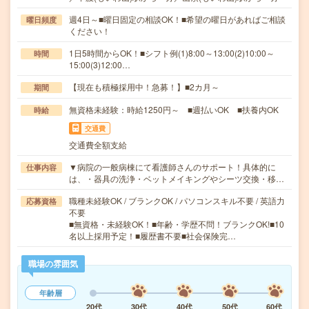
週4日～■曜日固定の相談OK！■希望の曜日があればご相談
曜日頻度
ください！
1日5時間からOK！■シフト例(1)8:00～13:00(2)10:00～
時間
15:00(3)12:00…
【現在も積極採用中！急募！】■2カ月～
期間
無資格未経験：時給1250円～ ■週払いOK ■扶養内OK
時給
交通費
交通費全額支給
▼病院の一般病棟にて看護師さんのサポート！具体的に
仕事内容
は、・器具の洗浄・ベットメイキングやシーツ交換・移…
職種未経験OK / ブランクOK / パソコンスキル不要 / 英語力
応募資格
不要
■無資格・未経験OK！■年齢・学歴不問！ブランクOK!■10
名以上採用予定！■履歴書不要■社会保険完…
職場の雰囲気
年齢層
20代
30代
40代
50代
60代