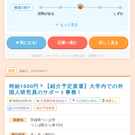
職場の様子
活気がある
しずか
もっと見る
気になる!
応募へ進む
詳しく見る
派遣会社
パーソルテンプスタッフ株式会社 北関東エリア
未読
掲載日
2026/08/07
時給1600円＊【紹介予定派遣】大学内での外
国人研究員のサポート事務！
職種未経験OK
交通費別途支給あり
土日祝日が休み
残業なし
WEB登録OK
紹介予定派遣
茨城県つくば市
勤務地
つくば駅から車10分
月～金（週5日）
曜日頻度