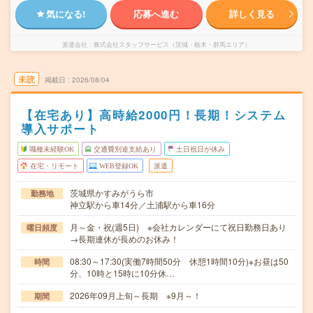
気になる!
応募へ進む
詳しく見る
派遣会社
株式会社スタッフサービス（茨城・栃木・群馬エリア）
未読
掲載日
2026/08/04
【在宅あり】高時給2000円！長期！システム
導入サポート
職種未経験OK
交通費別途支給あり
土日祝日が休み
在宅・リモート
WEB登録OK
派遣
茨城県かすみがうら市
勤務地
神立駅から車14分／土浦駅から車16分
月～金・祝(週5日) ※会社カレンダーにて祝日勤務日あり
曜日頻度
→長期連休が長めのお休み！
08:30～17:30(実働7時間50分 休憩1時間10分)※お昼は50
時間
分、10時と15時に10分休…
2026年09月上旬～長期 ※9月～！
期間