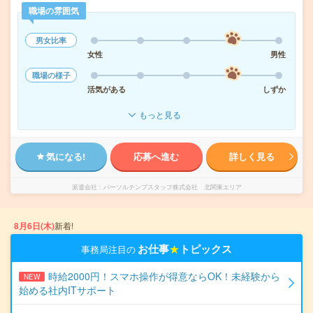
職場の雰囲気
男女比率
女性
男性
職場の様子
活気がある
しずか
もっと見る
気になる!
応募へ進む
詳しく見る
派遣会社
パーソルテンプスタッフ株式会社 北関東エリア
8月6日(木)
新着!
お仕事
★
トピックス
事務局注目の
時給2000円！スマホ操作が得意ならOK！未経験から
NEW
始める社内ITサポート