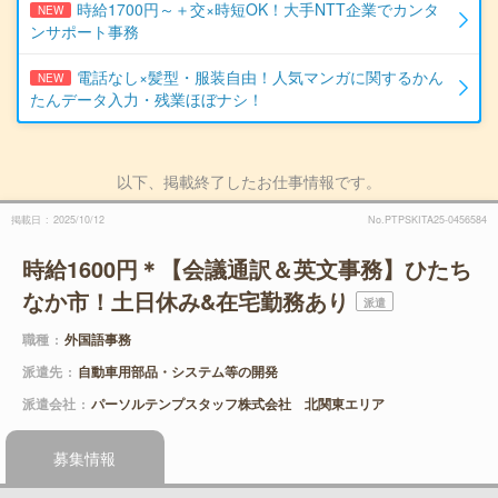
時給1700円～＋交×時短OK！大手NTT企業でカンタ
NEW
ンサポート事務
電話なし×髪型・服装自由！人気マンガに関するかん
NEW
たんデータ入力・残業ほぼナシ！
以下、掲載終了したお仕事情報です。
掲載日
2025/10/12
No.PTPSKITA25-0456584
時給1600円＊【会議通訳＆英文事務】ひたち
なか市！土日休み&在宅勤務あり
派遣
職種
外国語事務
派遣先
自動車用部品・システム等の開発
派遣会社
パーソルテンプスタッフ株式会社 北関東エリア
募集情報