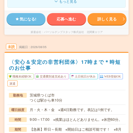
もっと見る
気になる!
応募へ進む
詳しく見る
派遣会社
パーソルテンプスタッフ株式会社 北関東エリア
未読
掲載日
2026/08/05
〈安心＆安定の非営利団体〉17時まで＊時短
のお仕事
職種未経験OK
交通費別途支給あり
土日祝日が休み
WEB登録OK
派遣
茨城県つくば市
勤務地
つくば駅から車10分
月・火・木・金 ※週4日勤務です。表記は1例です。
曜日頻度
9:00～17:00 ※残業はほとんどありません。※休憩60分。
時間
【急募】即日～長期 ※開始日はご相談可能です！ ※8月
期間