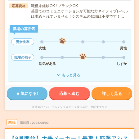
職種未経験OK / ブランクOK
応募資格
英語でのコミュニケーションが可能な方ネイティブレベル
は求められていません！システムの知識は不要です！…
職場の雰囲気
男女比率
女性
男性
職場の様子
活気がある
しずか
もっと見る
気になる!
応募へ進む
詳しく見る
派遣会社
パーソルテンプスタッフ株式会社 北関東エリア
未読
掲載日
2026/08/03
【8月開始】大手メーカー！長期！部署アシス