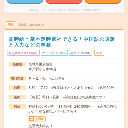
派遣会社
パーソルテンプスタッフ株式会社 北関東エリア
未読
掲載日
2026/08/04
高時給＊基本定時退社できる＊中国語の通訳
と入力などの事務
交通費別途支給あり
土日祝日が休み
WEB登録OK
派遣
茨城県東茨城郡
勤務地
水戸駅から車30分
月～金・祝 ※土日休み
曜日頻度
8:30～17:30 ※残業はほとんどありません。※休憩60分。
時間
【急募】即日～長期 ※開始日はご相談可能です！
期間
時給1500円＋交 【月収例】240,000円～ ■給与の前払
時給
いが可能な速払いサービスあり
交通費
交通費支給あり