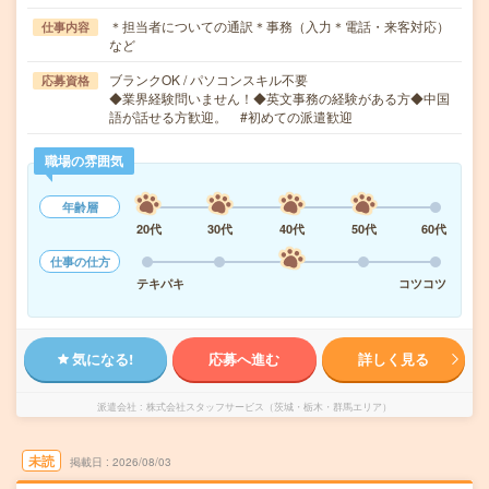
＊担当者についての通訳＊事務（入力＊電話・来客対応）
仕事内容
など
ブランクOK / パソコンスキル不要
応募資格
◆業界経験問いません！◆英文事務の経験がある方◆中国
語が話せる方歓迎。 #初めての派遣歓迎
職場の雰囲気
年齢層
20代
30代
40代
50代
60代
仕事の仕方
テキパキ
コツコツ
気になる!
応募へ進む
詳しく見る
派遣会社
株式会社スタッフサービス（茨城・栃木・群馬エリア）
未読
掲載日
2026/08/03