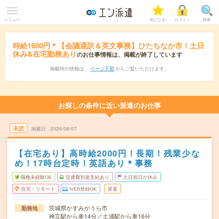
メニュー
気になる!
ログイン
検索
時給1600円＊【会議通訳＆英文事務】ひたちなか市！土日
休み&在宅勤務あり
のお仕事情報は、掲載が終了しています
掲載時の情報は、
ページ下部
からご覧いただけます。
お探しの条件に近い派遣のお仕事
未読
掲載日
2026/08/07
【在宅あり】高時給2000円！長期！残業少な
め！17時台定時！英語あり＊事務
職種未経験OK
交通費別途支給あり
土日祝日が休み
在宅・リモート
WEB登録OK
派遣
茨城県かすみがうら市
勤務地
神立駅から車14分／土浦駅から車16分