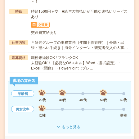
～！
時給1500円＋交 ■給与の前払いが可能な速払いサービス
時給
あり
交通費
交通費支給あり
＊研究グループの事務業務（年間予算管理）｜外勤・出
仕事内容
張・招へい手続き｜海外インターン・研究者受入の人事…
職種未経験OK / ブランクOK
応募資格
未経験OK！【必要なOAスキル】Word（書式設定）・
Excel（関数）・PowerPoint（プレ…
職場の雰囲気
年齢層
20代
30代
40代
50代
60代
男女比率
女性
男性
もっと見る