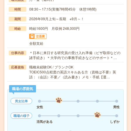
08:30～17:15(実働7時間45分 休憩1時間)
時間
2026年09月上旬～長期 ※9月～！
期間
時給1600円 月収例 248,000円
時給
交通費
全額支給
＊日本に来日する研究員の受け入れ準備（ビザ取得などの
仕事内容
諸手続き）＊大学内での事務手続きなどのサポート＊…
職種未経験OK / ブランクOK
応募資格
TOEIC500点程度の英語スキルある方（資格は不要）英
語：（会話）不要／（読み書き）メモ・手紙【選…
職場の雰囲気
男女比率
女性
男性
職場の様子
活気がある
しずか