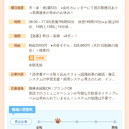
月～金・祝(週5日) ※会社カレンダーにて祝日勤務日あり
曜日頻度
→長期連休が長めのお休み！
08:30～17:30(実働7時間50分 休憩1時間10分)※お昼は50
時間
分、10時と15時に10分休…
【急募】即日～長期 ※8月～！
期間
時給2000円 ●月収モデル：328,860円（月21日勤務の場
時給
合）＋残業代
交通費
全額支給
＊請求書データ取り込みテスト→認識結果の確認・修正、
仕事内容
システムの学習支援＊経理システム導入のため、イン…
職種未経験OK / ブランクOK
応募資格
英語でのコミュニケーションが可能な方歓迎ネイティブレ
ベルは求められていません！システムの知識は不要で…
職場の雰囲気
男女比率
女性
男性