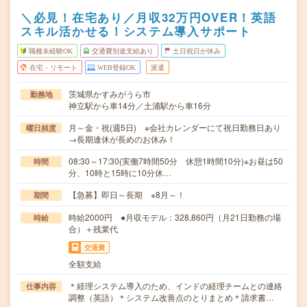
＼必見！在宅あり／月収32万円OVER！英語
スキル活かせる！システム導入サポート
職種未経験OK
交通費別途支給あり
土日祝日が休み
在宅・リモート
WEB登録OK
派遣
茨城県かすみがうら市
勤務地
神立駅から車14分／土浦駅から車16分
月～金・祝(週5日) ※会社カレンダーにて祝日勤務日あり
曜日頻度
→長期連休が長めのお休み！
08:30～17:30(実働7時間50分 休憩1時間10分)※お昼は50
時間
分、10時と15時に10分休…
【急募】即日～長期 ※8月～！
期間
時給2000円 ●月収モデル：328,860円（月21日勤務の場
時給
合）＋残業代
交通費
全額支給
＊経理システム導入のため、インドの経理チームとの連絡
仕事内容
調整（英語）＊システム改善点のとりまとめ＊請求書…