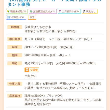
タント事務
職種未経験OK
交通費別途支給あり
土日祝日が休み
残業なし
WEB登録OK
派遣
茨城県ひたちなか市
勤務地
佐和駅から車10分／勝田駅から車20分
月～金（週5日） ※土日祝＋会社カレンダーあり！
曜日頻度
08:15～17:00(実働8時間 休憩45分)
時間
2026年08月中旬～長期 ※8月～！
期間
時給1300円～1400円 月収例 208,000円～224,000円
時給
交通費
全額支給
・発注に関する事務処理（専用システム使用）・会議日程
仕事内容
の調整：海外とのメール連絡あり(翻訳ツールがある…
職種未経験OK / ブランクOK
応募資格
英語を使用するお仕事に興味をお持ちの方！何かしらの事
務経験をお持ちの方