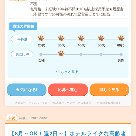
不要
無資格・未経験OK年齢不問★10名以上採用予定★履歴書
は不要です▽応募後の流れ1)翌営業日までに担当…
職場の雰囲気
年齢層
20代
30代
40代
50代
60代
男女比率
女性
男性
もっと見る
気になる!
応募へ進む
詳しく見る
派遣会社
マンパワーグループ株式会社 ケアサービス事業部 （医療福祉介護関連）
未読
掲載日
2026/08/08
【8月～OK！週2日～】ホテルライクな高齢者