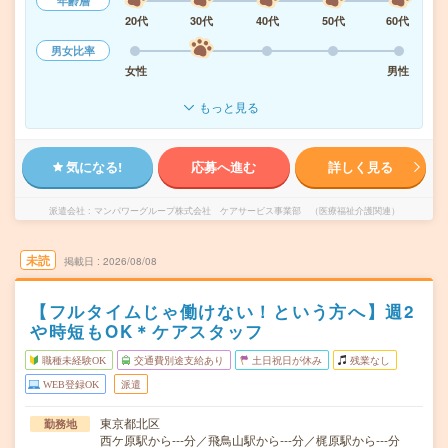
年齢層
20代
30代
40代
50代
60代
男女比率
女性
男性
もっと見る
気になる!
応募へ進む
詳しく見る
派遣会社
マンパワーグループ株式会社 ケアサービス事業部 （医療福祉介護関連）
未読
掲載日
2026/08/08
【フルタイムじゃ働けない！という方へ】週2
や時短もOK＊ケアスタッフ
職種未経験OK
交通費別途支給あり
土日祝日が休み
残業なし
WEB登録OK
派遣
東京都北区
勤務地
西ケ原駅から---分／飛鳥山駅から---分／梶原駅から---分