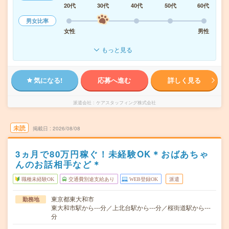
20代
30代
40代
50代
60代
男女比率
女性
男性
もっと見る
気になる!
応募へ進む
詳しく見る
派遣会社
ケアスタッフィング株式会社
未読
掲載日
2026/08/08
3ヵ月で80万円稼ぐ！未経験OK＊おばあちゃ
んのお話相手など＊
職種未経験OK
交通費別途支給あり
WEB登録OK
派遣
東京都東大和市
勤務地
東大和市駅から---分／上北台駅から---分／桜街道駅から---
分