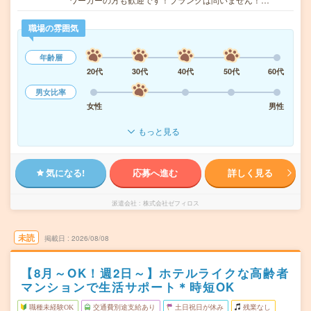
職場の雰囲気
年齢層
20代
30代
40代
50代
60代
男女比率
女性
男性
もっと見る
気になる!
応募へ進む
詳しく見る
派遣会社
株式会社ゼフィロス
未読
掲載日
2026/08/08
【8月～OK！週2日～】ホテルライクな高齢者
マンションで生活サポート＊時短OK
職種未経験OK
交通費別途支給あり
土日祝日が休み
残業なし