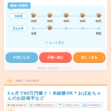
職場の雰囲気
年齢層
20代
30代
40代
50代
60代
男女比率
女性
男性
もっと見る
気になる!
応募へ進む
詳しく見る
派遣会社
株式会社ニッソーネット
未読
掲載日
2026/08/08
3ヵ月で80万円稼ぐ！未経験OK＊おばあちゃ
んのお話相手など
職種未経験OK
交通費別途支給あり
土日祝日が休み
WEB登録OK