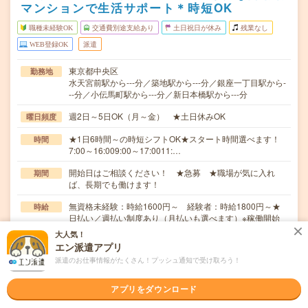
マンションで生活サポート＊時短OK
職種未経験OK
交通費別途支給あり
土日祝日が休み
残業なし
WEB登録OK
派遣
東京都中央区
勤務地
水天宮前駅から---分／築地駅から---分／銀座一丁目駅から-
--分／小伝馬町駅から---分／新日本橋駅から---分
週2日～5日OK（月～金） ★土日休みOK
曜日頻度
★1日6時間～の時短シフトOK★スタート時間選べます！
時間
7:00～16:009:00～17:0011:…
開始日はご相談ください！ ★急募 ★職場が気に入れ
期間
ば、長期でも働けます！
無資格未経験：時給1600円～ 経験者：時給1800円～★
時給
日払い／週払い制度あり（月払いも選べます）※稼働開始
時は手続き完了次第のお支払いとなります。
大人気！
エン派遣アプリ
交通費
派遣のお仕事情報がたくさん！プッシュ通知で受け取ろう！
交通費全額支給※規定有
＊入居者の方の「ありがとう」が嬉しい＊お年寄りを笑顔
仕事内容
アプリをダウンロード
にする介護のお仕事です。おじいちゃん、おばあちゃ…