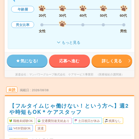
年齢層
20代
30代
40代
50代
60代
男女比率
女性
男性
もっと見る
気になる!
応募へ進む
詳しく見る
派遣会社
マンパワーグループ株式会社 ケアサービス事業部 （医療福祉介護関連）
未読
掲載日
2026/08/08
【フルタイムじゃ働けない！という方へ】週2
や時短もOK＊ケアスタッフ
職種未経験OK
交通費別途支給あり
土日祝日が休み
残業なし
WEB登録OK
派遣