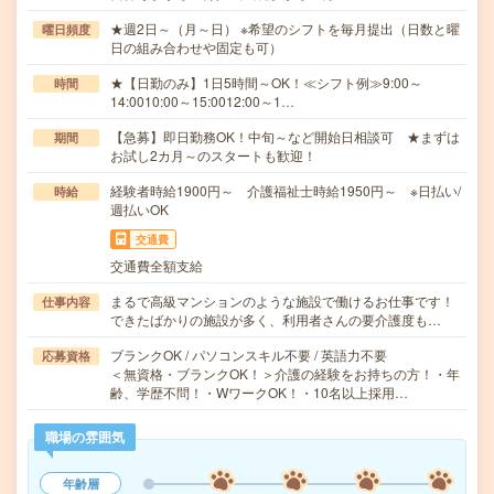
★週2日～（月～日） ※希望のシフトを毎月提出（日数と曜
曜日頻度
日の組み合わせや固定も可）
★【日勤のみ】1日5時間～OK！≪シフト例≫9:00～
時間
14:0010:00～15:0012:00～1…
【急募】即日勤務OK！中旬～など開始日相談可 ★まずは
期間
お試し2カ月～のスタートも歓迎！
経験者時給1900円～ 介護福祉士時給1950円～ ※日払い/
時給
週払いOK
交通費
交通費全額支給
まるで高級マンションのような施設で働けるお仕事です！
仕事内容
できたばかりの施設が多く、利用者さんの要介護度も…
ブランクOK / パソコンスキル不要 / 英語力不要
応募資格
＜無資格・ブランクOK！＞介護の経験をお持ちの方！・年
齢、学歴不問！・WワークOK！・10名以上採用…
職場の雰囲気
年齢層