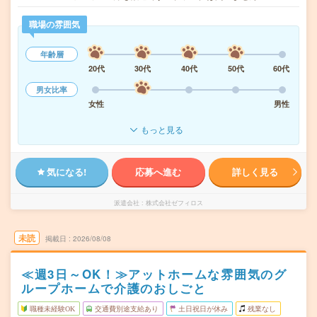
職場の雰囲気
年齢層
20代
30代
40代
50代
60代
男女比率
女性
男性
もっと見る
気になる!
応募へ進む
詳しく見る
派遣会社
株式会社ゼフィロス
未読
掲載日
2026/08/08
≪週3日～OK！≫アットホームな雰囲気のグ
ループホームで介護のおしごと
職種未経験OK
交通費別途支給あり
土日祝日が休み
残業なし