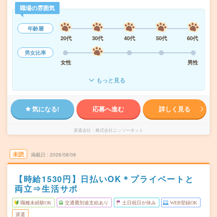
職場の雰囲気
年齢層
20代
30代
40代
50代
60代
男女比率
女性
男性
もっと見る
気になる!
応募へ進む
詳しく見る
派遣会社
株式会社ニッソーネット
未読
掲載日
2026/08/08
【時給1530円】日払いOK＊プライベートと
両立⇒生活サポ
職種未経験OK
交通費別途支給あり
土日祝日が休み
WEB登録OK
派遣