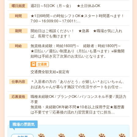
週2日～5日OK（月～金） ★土日休みOK
曜日頻度
★1日6時間～の時短シフトOK★スタート時間選べます！
時間
7:00～16:009:00～17:0011:…
開始日はご相談ください！ ★急募 ★職場が気に入れ
期間
ば、長期でも働けます！
無資格未経験：時給1600円～ 経験者：時給1800円～
時給
★日払い／週払い制度あり（月払いも選べます）※稼働開
始時は手続き完了次第のお支払いとなります。
交通費
交通費全額支給※規定有
＊入居者の方の「ありがとう」が嬉しい＊おじいちゃん、
仕事内容
おばあちゃんが暮らす施設での生活サポートをお任せ…
職種未経験OK / ブランクOK / パソコンスキル不要 / 英語力
応募資格
不要
無資格・未経験OK年齢不問★10名以上採用予定★履歴書
は不要です▽応募後の流れ1)翌営業日までに担当…
職場の雰囲気