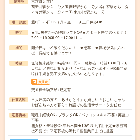
東京都足立区
勤務地
西新井駅から---分／五反野駅から---分／谷在家駅から---分
／青井駅から---分／牛田(東京都)駅から---分
週2日～5日OK（月～金） ★土日休みOK
曜日頻度
★1日6時間～の時短シフトOK★スタート時間選べます！
時間
7:00～16:009:00～17:0011:…
開始日はご相談ください！ ★急募 ★職場が気に入れ
期間
ば、長期でも働けます！
無資格未経験：時給1600円～ 経験者：時給1800円～★
時給
日払い／週払い制度あり（月払いも選べます）※稼働開始
時は手続き完了次第のお支払いとなります。
交通費
交通費全額支給※規定有
＊入居者の方の「ありがとう」が嬉しい＊おじいちゃん、
仕事内容
おばあちゃんが暮らす施設での生活サポートをお任せ…
職種未経験OK / ブランクOK / パソコンスキル不要 / 英語力
応募資格
不要
無資格・未経験OK年齢不問★10名以上採用予定★履歴書
は不要です▽応募後の流れ1)翌営業日までに担当…