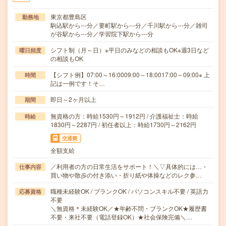
東京都豊島区
勤務地
駒込駅から---分／要町駅から---分／千川駅から---分／雑司
が谷駅から---分／学習院下駅から---分
シフト制（月～日）※平日のみなどの相談もOK※週3日など
曜日頻度
の相談もOK
【シフト例】07:00～16:0009:00～18:0017:00～09:00※ 上
時間
記は一例です！そ…
即日～2ヶ月以上
期間
無資格の方：時給1530円～1912円 / 介護福祉士：時給
時給
1830円～2287円 / 初任者以上：時給1730円～2162円
交通費
全額支給
／利用者の方の日常生活をサポート！＼▽具体的には…・
仕事内容
買い物や散歩の付き添い・折り紙や体操などのレク参…
職種未経験OK / ブランクOK / パソコンスキル不要 / 英語力
応募資格
不要
＼無資格＊未経験OK／★年齢不問・ブランクOK★履歴書
不要・来社不要（電話登録OK）★社会保険完備＼…