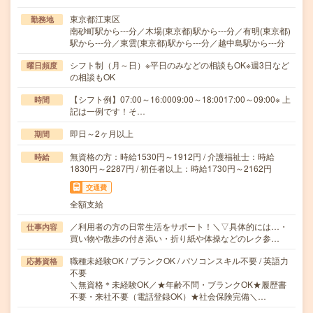
東京都江東区
勤務地
南砂町駅から---分／木場(東京都)駅から---分／有明(東京都)
駅から---分／東雲(東京都)駅から---分／越中島駅から---分
シフト制（月～日）※平日のみなどの相談もOK※週3日など
曜日頻度
の相談もOK
【シフト例】07:00～16:0009:00～18:0017:00～09:00※ 上
時間
記は一例です！そ…
即日～2ヶ月以上
期間
無資格の方：時給1530円～1912円 / 介護福祉士：時給
時給
1830円～2287円 / 初任者以上：時給1730円～2162円
交通費
全額支給
／利用者の方の日常生活をサポート！＼▽具体的には…・
仕事内容
買い物や散歩の付き添い・折り紙や体操などのレク参…
職種未経験OK / ブランクOK / パソコンスキル不要 / 英語力
応募資格
不要
＼無資格＊未経験OK／★年齢不問・ブランクOK★履歴書
不要・来社不要（電話登録OK）★社会保険完備＼…