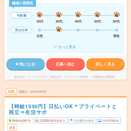
職場の雰囲気
年齢層
20代
30代
40代
50代
60代
男女比率
女性
男性
もっと見る
気になる!
応募へ進む
詳しく見る
派遣会社
マンパワーグループ株式会社 ケアサービス事業部 （医療福祉介護関連）
未読
掲載日
2026/08/08
【時給1530円】日払いOK＊プライベートと
両立⇒生活サポ
職種未経験OK
交通費別途支給あり
土日祝日が休み
WEB登録OK
派遣