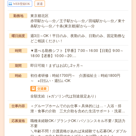
WEB登録OK
派遣
東京都北区
勤務地
赤羽駅から---分／王子駅から---分／田端駅から---分／東十
条駅から---分／十条(東京都)駅から---分
週3日～OK！平日のみ、夜勤のみ、日勤のみ、固定勤務な
曜日頻度
どご相談ください！
▼選べる勤務シフト【早番】7:00～16:00【日勤】9:00～
時間
18:00【遅番】10:00～20:…
即日可能！まずはお試し2ヶ月～
期間
初任者研修：時給1700円～ 介護福祉士：時給1800円
時給
～ ※日払い・週払いOK
交通費
全額支給（※ガソリン代は別途規定あり）
＜グループホームでのお仕事＞具体的には…・入浴・排
仕事内容
泄・食事の介助 三大介助を含めた生活サポート・洗濯…
職種未経験OK / ブランクOK / パソコンスキル不要 / 英語力
応募資格
不要
＼年齢不問！介護資格があれば未経験でも応募OK／ダブル
ワーカーの方も歓迎です！ブランクは問いません！…