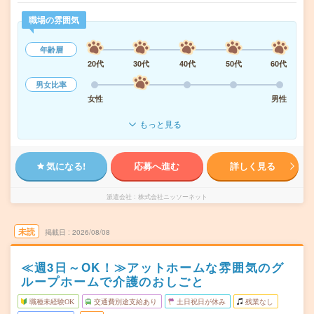
職場の雰囲気
年齢層
20代
30代
40代
50代
60代
男女比率
女性
男性
もっと見る
気になる!
応募へ進む
詳しく見る
派遣会社
株式会社ニッソーネット
未読
掲載日
2026/08/08
≪週3日～OK！≫アットホームな雰囲気のグ
ループホームで介護のおしごと
職種未経験OK
交通費別途支給あり
土日祝日が休み
残業なし