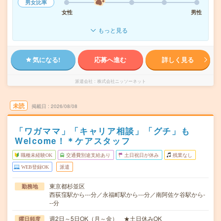
男女比率
女性
男性
もっと見る
気になる!
応募へ進む
詳しく見る
派遣会社
株式会社ニッソーネット
未読
掲載日
2026/08/08
「ワガママ」「キャリア相談」「グチ」も
Welcome！＊ケアスタッフ
職種未経験OK
交通費別途支給あり
土日祝日が休み
残業なし
WEB登録OK
派遣
東京都杉並区
勤務地
西荻窪駅から---分／永福町駅から---分／南阿佐ケ谷駅から-
--分
週2日～5日OK（月～金） ★土日休みOK
曜日頻度