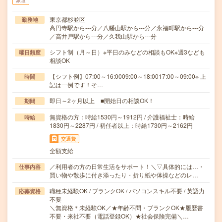
派遣
東京都杉並区
勤務地
高円寺駅から---分／八幡山駅から---分／永福町駅から---分
／高井戸駅から---分／久我山駅から---分
シフト制（月～日）※平日のみなどの相談もOK※週3なども
曜日頻度
相談OK
【シフト例】07:00～16:0009:00～18:0017:00～09:00※ 上
時間
記は一例です！そ…
即日～2ヶ月以上 ■開始日の相談OK！
期間
無資格の方：時給1530円～1912円 / 介護福祉士：時給
時給
1830円～2287円 / 初任者以上：時給1730円～2162円
交通費
全額支給
／利用者の方の日常生活をサポート！＼▽具体的には…・
仕事内容
買い物や散歩に付き添ったり・折り紙や体操などのレ…
職種未経験OK / ブランクOK / パソコンスキル不要 / 英語力
応募資格
不要
＼無資格＊未経験OK／★年齢不問・ブランクOK★履歴書
不要・来社不要（電話登録OK）★社会保険完備＼…