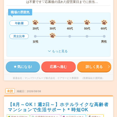
は不要です▽応募後の流れ1)翌営業日までに担当…
職場の雰囲気
年齢層
20代
30代
40代
50代
60代
男女比率
女性
男性
もっと見る
気になる!
応募へ進む
詳しく見る
派遣会社
マンパワーグループ株式会社 ケアサービス事業部 （医療福祉介護関連）
未読
掲載日
2026/08/08
【8月～OK！週2日～】ホテルライクな高齢者
マンションで生活サポート＊時短OK