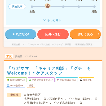
男女比率
女性
男性
もっと見る
気になる!
応募へ進む
詳しく見る
派遣会社
マンパワーグループ株式会社 ケアサービス事業部 （医療福祉介護関連）
未読
掲載日
2026/08/08
「ワガママ」「キャリア相談」「グチ」も
Welcome！＊ケアスタッフ
職種未経験OK
交通費別途支給あり
土日祝日が休み
残業なし
WEB登録OK
派遣
東京都大田区
勤務地
洗足池駅から---分／石川台駅から---分／御嶽山駅から---分
／長原(東京都)駅から---分／昭和島駅から---分