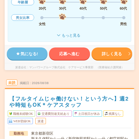
年齢層
20代
30代
40代
50代
60代
男女比率
女性
男性
もっと見る
気になる!
応募へ進む
詳しく見る
派遣会社
マンパワーグループ株式会社 ケアサービス事業部 （医療福祉介護関連）
未読
掲載日
2026/08/08
【フルタイムじゃ働けない！という方へ】週2
や時短もOK＊ケアスタッフ
職種未経験OK
交通費別途支給あり
土日祝日が休み
残業なし
WEB登録OK
派遣
東京都新宿区
勤務地
新大久保駅から---分／新宿御苑前駅から---分／都庁前駅か