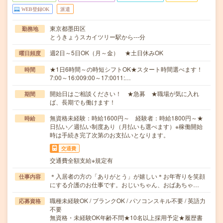
WEB登録OK
派遣
東京都墨田区
勤務地
とうきょうスカイツリー駅から---分
週2日～5日OK（月～金） ★土日休みOK
曜日頻度
★1日6時間～の時短シフトOK★スタート時間選べます！
時間
7:00～16:009:00～17:0011:…
開始日はご相談ください！ ★急募 ★職場が気に入れ
期間
ば、長期でも働けます！
無資格未経験：時給1600円～ 経験者：時給1800円～★
時給
日払い／週払い制度あり（月払いも選べます）※稼働開始
時は手続き完了次第のお支払いとなります。
交通費
交通費全額支給※規定有
＊入居者の方の「ありがとう」が嬉しい＊お年寄りを笑顔
仕事内容
にする介護のお仕事です。おじいちゃん、おばあちゃ…
職種未経験OK / ブランクOK / パソコンスキル不要 / 英語力
応募資格
不要
無資格・未経験OK年齢不問★10名以上採用予定★履歴書