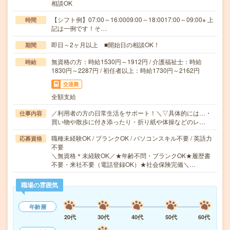
相談OK
【シフト例】07:00～16:0009:00～18:0017:00～09:00※ 上
時間
記は一例です！そ…
即日～2ヶ月以上 ■開始日の相談OK！
期間
無資格の方：時給1530円～1912円 / 介護福祉士：時給
時給
1830円～2287円 / 初任者以上：時給1730円～2162円
交通費
全額支給
／利用者の方の日常生活をサポート！＼▽具体的には…・
仕事内容
買い物や散歩に付き添ったり・折り紙や体操などのレ…
職種未経験OK / ブランクOK / パソコンスキル不要 / 英語力
応募資格
不要
＼無資格＊未経験OK／★年齢不問・ブランクOK★履歴書
不要・来社不要（電話登録OK）★社会保険完備＼…
職場の雰囲気
年齢層
20代
30代
40代
50代
60代