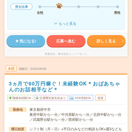
男女比率
女性
男性
もっと見る
気になる!
応募へ進む
詳しく見る
派遣会社
株式会社ニッソーネット
未読
掲載日
2026/08/08
3ヵ月で80万円稼ぐ！未経験OK＊おばあちゃ
んのお話相手など＊
職種未経験OK
交通費別途支給あり
WEB登録OK
派遣
東京都府中市
勤務地
東府中駅から---分／中河原駅から---分／北府中駅から---分
／武蔵野台駅から---分／西府駅から---分
シフト制（月～日）※平日のみなどの相談もOK※週3なども
曜日頻度