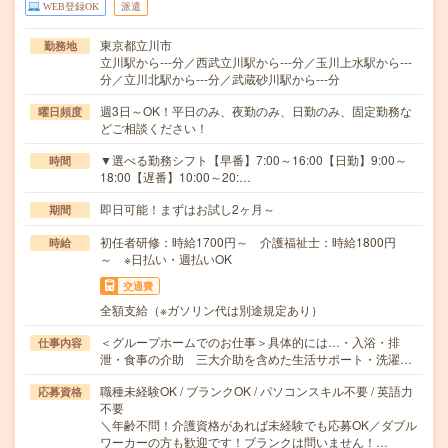
WEB登録OK
派遣
東京都立川市
勤務地
立川駅から---分／西武立川駅から---分／玉川上水駅から---
分／立川北駅から---分／武蔵砂川駅から---分
週3日～OK！平日のみ、夜勤のみ、日勤のみ、固定勤務な
曜日頻度
どご相談ください！
▼選べる勤務シフト【早番】7:00～16:00【日勤】9:00～
時間
18:00【遅番】10:00～20:…
即日可能！まずはお試し2ヶ月～
期間
初任者研修：時給1700円～ 介護福祉士：時給1800円
時給
～ ※日払い・週払いOK
交通費
全額支給（※ガソリン代は別途規定あり）
＜グループホームでのお仕事＞具体的には…・入浴・排
仕事内容
泄・食事の介助 三大介助を含めた生活サポート・洗濯…
職種未経験OK / ブランクOK / パソコンスキル不要 / 英語力
応募資格
不要
＼年齢不問！介護資格があれば未経験でも応募OK／ダブル
ワーカーの方も歓迎です！ブランクは問いません！…