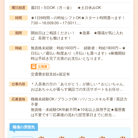
週2日～5日OK（月～金） ★土日休みOK
曜日頻度
★1日6時間～の時短シフトOK★スタート時間選べます！
時間
7:00～16:009:00～17:0011:…
開始日はご相談ください！ ★急募 ★職場が気に入れ
期間
ば、長期でも働けます！
無資格未経験：時給1600円～ 経験者：時給1800円～★
時給
日払い／週払い制度あり（月払いも選べます）※稼働開始
時は手続き完了次第のお支払いとなります。
交通費
交通費全額支給※規定有
＊入居者の方の「ありがとう」が嬉しい＊おじいちゃん、
仕事内容
おばあちゃんが暮らす施設での生活サポートをお任せ…
職種未経験OK / ブランクOK / パソコンスキル不要 / 英語力
応募資格
不要
無資格・未経験OK年齢不問★10名以上採用予定★履歴書
は不要です▽応募後の流れ1)翌営業日までに担当…
職場の雰囲気