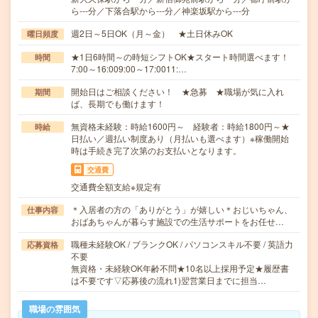
ら---分／下落合駅から---分／神楽坂駅から---分
週2日～5日OK（月～金） ★土日休みOK
曜日頻度
★1日6時間～の時短シフトOK★スタート時間選べます！
時間
7:00～16:009:00～17:0011:…
開始日はご相談ください！ ★急募 ★職場が気に入れ
期間
ば、長期でも働けます！
無資格未経験：時給1600円～ 経験者：時給1800円～★
時給
日払い／週払い制度あり（月払いも選べます）※稼働開始
時は手続き完了次第のお支払いとなります。
交通費
交通費全額支給※規定有
＊入居者の方の「ありがとう」が嬉しい＊おじいちゃん、
仕事内容
おばあちゃんが暮らす施設での生活サポートをお任せ…
職種未経験OK / ブランクOK / パソコンスキル不要 / 英語力
応募資格
不要
無資格・未経験OK年齢不問★10名以上採用予定★履歴書
は不要です▽応募後の流れ1)翌営業日までに担当…
職場の雰囲気