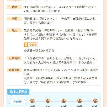
★1日6時間～の時短シフトOK★スタート時間選べます！
時間
7:00～16:009:00～17:0011:…
開始日はご相談ください！ ★急募 ★職場が気に入れ
期間
ば、長期でも働けます！
無資格未経験：時給1600円～ 経験者：時給1800円～
時給
★日払い／週払い制度あり（月払いも選べます）※稼働開
始時は手続き完了次第のお支払いとなります。
交通費
交通費全額支給※規定有
＊入居者の方の「ありがとう」が嬉しい＊おじいちゃん、
仕事内容
おばあちゃんが暮らす施設での生活サポートをお任せ…
職種未経験OK / ブランクOK / パソコンスキル不要 / 英語力
応募資格
不要
無資格・未経験OK年齢不問★10名以上採用予定★履歴書
は不要です▽応募後の流れ1)翌営業日までに担当…
職場の雰囲気
年齢層
20代
30代
40代
50代
60代