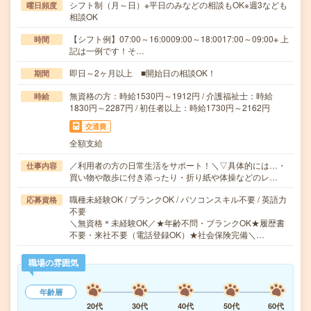
シフト制（月～日）※平日のみなどの相談もOK※週3なども
曜日頻度
相談OK
【シフト例】07:00～16:0009:00～18:0017:00～09:00※ 上
時間
記は一例です！そ…
即日～2ヶ月以上 ■開始日の相談OK！
期間
無資格の方：時給1530円～1912円 / 介護福祉士：時給
時給
1830円～2287円 / 初任者以上：時給1730円～2162円
交通費
全額支給
／利用者の方の日常生活をサポート！＼▽具体的には…・
仕事内容
買い物や散歩に付き添ったり・折り紙や体操などのレ…
職種未経験OK / ブランクOK / パソコンスキル不要 / 英語力
応募資格
不要
＼無資格＊未経験OK／★年齢不問・ブランクOK★履歴書
不要・来社不要（電話登録OK）★社会保険完備＼…
職場の雰囲気
年齢層
20代
30代
40代
50代
60代