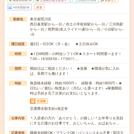
職種未経験OK
交通費別途支給あり
土日祝日が休み
残業なし
WEB登録OK
派遣
東京都荒川区
勤務地
西日暮里駅から---分／赤土小学校前駅から---分／三河島駅
から---分／熊野前(舎人ライナー)駅から---分／小台駅から--
-分
週2日～5日OK（月～金） ★土日休みOK
曜日頻度
★1日6時間～の時短シフトOK★スタート時間選べます！
時間
7:00～16:009:00～17:0011:…
開始日はご相談ください！ ★急募 ★職場が気に入れ
期間
ば、長期でも働けます！
無資格未経験：時給1600円～ 経験者：時給1800円～★
時給
日払い／週払い制度あり（月払いも選べます）※稼働開始
時は手続き完了次第のお支払いとなります。
交通費
交通費全額支給※規定有
＊入居者の方の「ありがとう」が嬉しい＊お年寄りを笑顔
仕事内容
にする介護のお仕事です。おじいちゃん、おばあちゃ…
職種未経験OK / ブランクOK / パソコンスキル不要 / 英語力
応募資格