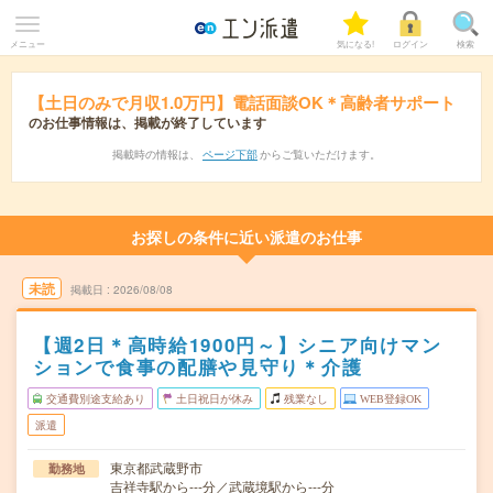
メニュー
気になる!
ログイン
検索
【土日のみで月収1.0万円】電話面談OK＊高齢者サポート
のお仕事情報は、掲載が終了しています
掲載時の情報は、
ページ下部
からご覧いただけます。
お探しの条件に近い派遣のお仕事
未読
掲載日
2026/08/08
【週2日＊高時給1900円～】シニア向けマン
ションで食事の配膳や見守り＊介護
交通費別途支給あり
土日祝日が休み
残業なし
WEB登録OK
派遣
東京都武蔵野市
勤務地
吉祥寺駅から---分／武蔵境駅から---分