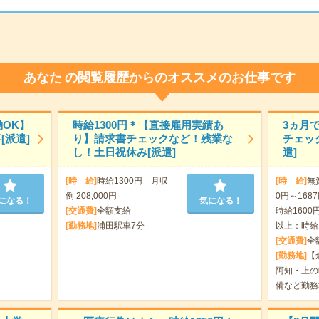
あなた
の閲覧履歴からのオススメのお仕事です
勤OK】
時給1300円＊【直接雇用実績あ
3ヵ月
[派遣]
り】請求書チェックなど！残業な
チェッ
し！土日祝休み[派遣]
遣]
[時 給]
時給1300円 月収
[時 給]
無
例 208,000円
0円～168
になる！
気になる！
[交通費]
全額支給
時給1600円
[勤務地]
浦田駅車7分
以上：時給1
[交通費]
全
[勤務地]
【
阿知・上の
備など勤務