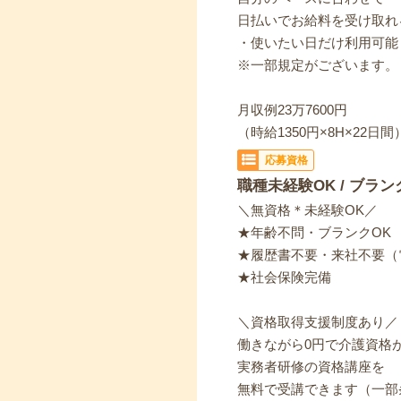
日払いでお給料を受け取れ
・使いたい日だけ利用可能
※一部規定がございます。
月収例23万7600円
（時給1350円×8H×22日間
応募資格
職種未経験OK / ブラン
＼無資格＊未経験OK／
★年齢不問・ブランクOK
★履歴書不要・来社不要（
★社会保険完備
＼資格取得支援制度あり／
働きながら0円で介護資格
実務者研修の資格講座を
無料で受講できます（一部