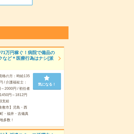
で71万円稼ぐ！病院で備品の
クなど＊医療行為はナシ[派
資格の方：時給135
7円 / 介護福祉士：
気になる！
～2000円 / 初任者
450円～1812円
額支給
倉敷市】児島・西
町・福井・吉備真
地多数！