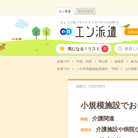
エン派遣
エンバイト
ちょうど良いワークライフバランスが叶う
関東版
気になる！リスト
0
保存し
派遣TOP
中国・四国
岡山県
倉敷市
株式
派遣TOP
ＪＲ本四備讃線(茶屋町－児島)
上の町駅
掲載日
2026
/
08
/
03
小規模施設でお
介護関連
職種
介護施設や病院
派遣先