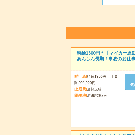
時給1300円＊【マイカー通
あんしん長期！事務のお仕事
[時 給]
時給1300円 月収
例 208,000円
気
[交通費]
全額支給
[勤務地]
浦田駅車7分