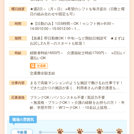
★週2日～（月～日） ※希望のシフトを毎月提出（日数と曜
曜日頻度
日の組み合わせや固定も可）
★【日勤のみ】1日5時間～OK！≪シフト例≫9:00～
時間
14:0010:00～15:0012:00～1…
【急募】即日勤務OK！中旬～など開始日相談可 ★まずは
期間
お試し2カ月～のスタートも歓迎！
経験者時給1650円～ 介護福祉士時給1700円～ ※日払い/
時給
週払いOK
交通費
交通費全額支給
まるで高級マンションのような施設で働けるお仕事です！
仕事内容
できたばかりの施設が多く、利用者さんの要介護度も…
ブランクOK / パソコンスキル不要 / 英語力不要
応募資格
＜無資格・ブランクOK！＞介護の経験をお持ちの方！・年
齢、学歴不問！・WワークOK！・10名以上採用…
職場の雰囲気
年齢層