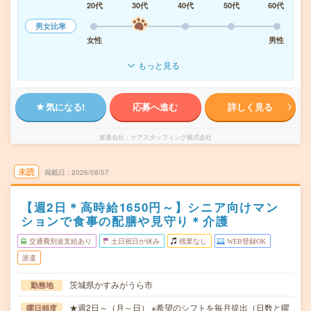
20代
30代
40代
50代
60代
男女比率
女性
男性
もっと見る
気になる!
応募へ進む
詳しく見る
派遣会社
ケアスタッフィング株式会社
未読
掲載日
2026/08/07
【週2日＊高時給1650円～】シニア向けマン
ションで食事の配膳や見守り＊介護
交通費別途支給あり
土日祝日が休み
残業なし
WEB登録OK
派遣
茨城県かすみがうら市
勤務地
★週2日～（月～日） ※希望のシフトを毎月提出（日数と曜
曜日頻度