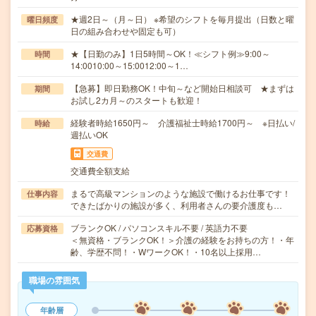
★週2日～（月～日） ※希望のシフトを毎月提出（日数と曜
曜日頻度
日の組み合わせや固定も可）
★【日勤のみ】1日5時間～OK！≪シフト例≫9:00～
時間
14:0010:00～15:0012:00～1…
【急募】即日勤務OK！中旬～など開始日相談可 ★まずは
期間
お試し2カ月～のスタートも歓迎！
経験者時給1650円～ 介護福祉士時給1700円～ ※日払い/
時給
週払いOK
交通費
交通費全額支給
まるで高級マンションのような施設で働けるお仕事です！
仕事内容
できたばかりの施設が多く、利用者さんの要介護度も…
ブランクOK / パソコンスキル不要 / 英語力不要
応募資格
＜無資格・ブランクOK！＞介護の経験をお持ちの方！・年
齢、学歴不問！・WワークOK！・10名以上採用…
職場の雰囲気
年齢層