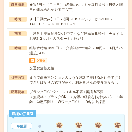
★週2日～（月～日） ※希望のシフトを毎月提出（日数と曜
曜日頻度
日の組み合わせや固定も可）
★【日勤のみ】1日5時間～OK！≪シフト例≫9:00～
時間
14:0010:00～15:0012:00～1…
【急募】即日勤務OK！中旬～など開始日相談可 ★まずは
期間
お試し2カ月～のスタートも歓迎！
経験者時給1650円～ 介護福祉士時給1700円～ ※日払い/
時給
週払いOK
交通費
交通費全額支給
まるで高級マンションのような施設で働けるお仕事です！
仕事内容
できたばかりの施設が多く、利用者さんの要介護度も…
ブランクOK / パソコンスキル不要 / 英語力不要
応募資格
＜無資格・ブランクOK！＞介護の経験をお持ちの方！・年
齢、学歴不問！・WワークOK！・10名以上採用…
職場の雰囲気
年齢層
20代
30代
40代
50代
60代