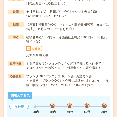
日の組み合わせや固定も可）
★【日勤のみ】1日5時間～OK！≪シフト例≫9:00～
時間
14:0010:00～15:0012:00～1…
【急募】即日勤務OK！中旬～など開始日相談可 ★まずは
期間
お試し2カ月～のスタートも歓迎！
経験者時給1650円～ 介護福祉士時給1700円～ ※日払い/
時給
週払いOK
交通費
交通費全額支給
まるで高級マンションのような施設で働けるお仕事です！
仕事内容
できたばかりの施設が多く、利用者さんの要介護度も…
ブランクOK / パソコンスキル不要 / 英語力不要
応募資格
＜無資格・ブランクOK！＞介護の経験をお持ちの方！・年
齢、学歴不問！・WワークOK！・10名以上採用…
職場の雰囲気
年齢層
20代
30代
40代
50代
60代