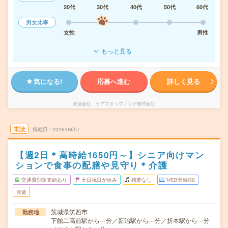
20代
30代
40代
50代
60代
男女比率
女性
男性
もっと見る
気になる!
応募へ進む
詳しく見る
派遣会社
ケアスタッフィング株式会社
未読
掲載日
2026/08/07
【週2日＊高時給1650円～】シニア向けマン
ションで食事の配膳や見守り＊介護
交通費別途支給あり
土日祝日が休み
残業なし
WEB登録OK
派遣
茨城県筑西市
勤務地
下館二高前駅から---分／新治駅から---分／折本駅から---分