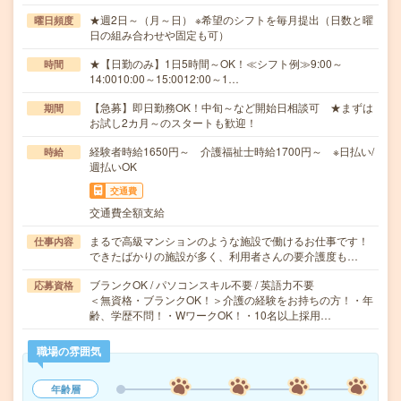
★週2日～（月～日） ※希望のシフトを毎月提出（日数と曜
曜日頻度
日の組み合わせや固定も可）
★【日勤のみ】1日5時間～OK！≪シフト例≫9:00～
時間
14:0010:00～15:0012:00～1…
【急募】即日勤務OK！中旬～など開始日相談可 ★まずは
期間
お試し2カ月～のスタートも歓迎！
経験者時給1650円～ 介護福祉士時給1700円～ ※日払い/
時給
週払いOK
交通費
交通費全額支給
まるで高級マンションのような施設で働けるお仕事です！
仕事内容
できたばかりの施設が多く、利用者さんの要介護度も…
ブランクOK / パソコンスキル不要 / 英語力不要
応募資格
＜無資格・ブランクOK！＞介護の経験をお持ちの方！・年
齢、学歴不問！・WワークOK！・10名以上採用…
職場の雰囲気
年齢層