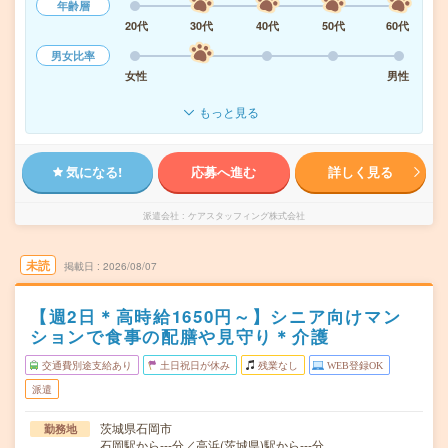
年齢層
20代
30代
40代
50代
60代
男女比率
女性
男性
もっと見る
気になる!
応募へ進む
詳しく見る
派遣会社
ケアスタッフィング株式会社
未読
掲載日
2026/08/07
【週2日＊高時給1650円～】シニア向けマン
ションで食事の配膳や見守り＊介護
交通費別途支給あり
土日祝日が休み
残業なし
WEB登録OK
派遣
茨城県石岡市
勤務地
石岡駅から---分／高浜(茨城県)駅から---分