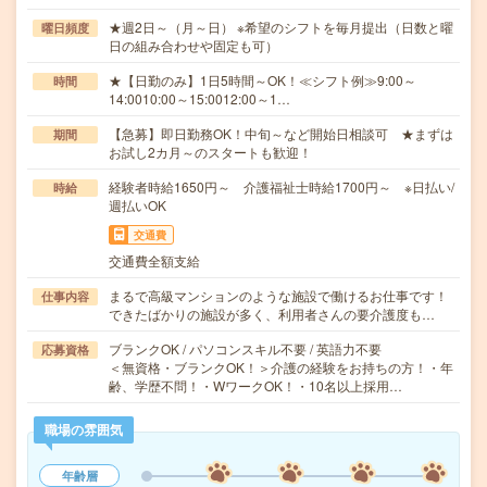
★週2日～（月～日） ※希望のシフトを毎月提出（日数と曜
曜日頻度
日の組み合わせや固定も可）
★【日勤のみ】1日5時間～OK！≪シフト例≫9:00～
時間
14:0010:00～15:0012:00～1…
【急募】即日勤務OK！中旬～など開始日相談可 ★まずは
期間
お試し2カ月～のスタートも歓迎！
経験者時給1650円～ 介護福祉士時給1700円～ ※日払い/
時給
週払いOK
交通費
交通費全額支給
まるで高級マンションのような施設で働けるお仕事です！
仕事内容
できたばかりの施設が多く、利用者さんの要介護度も…
ブランクOK / パソコンスキル不要 / 英語力不要
応募資格
＜無資格・ブランクOK！＞介護の経験をお持ちの方！・年
齢、学歴不問！・WワークOK！・10名以上採用…
職場の雰囲気
年齢層