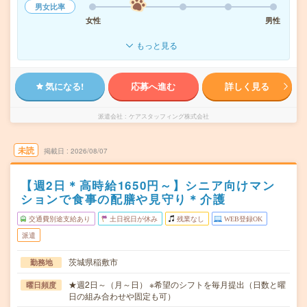
男女比率
女性
男性
もっと見る
気になる!
応募へ進む
詳しく見る
派遣会社
ケアスタッフィング株式会社
未読
掲載日
2026/08/07
【週2日＊高時給1650円～】シニア向けマン
ションで食事の配膳や見守り＊介護
交通費別途支給あり
土日祝日が休み
残業なし
WEB登録OK
派遣
茨城県稲敷市
勤務地
★週2日～（月～日） ※希望のシフトを毎月提出（日数と曜
曜日頻度
日の組み合わせや固定も可）