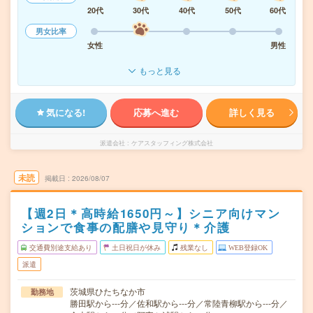
20代
30代
40代
50代
60代
男女比率
女性
男性
もっと見る
気になる!
応募へ進む
詳しく見る
派遣会社
ケアスタッフィング株式会社
未読
掲載日
2026/08/07
【週2日＊高時給1650円～】シニア向けマン
ションで食事の配膳や見守り＊介護
交通費別途支給あり
土日祝日が休み
残業なし
WEB登録OK
派遣
茨城県ひたちなか市
勤務地
勝田駅から---分／佐和駅から---分／常陸青柳駅から---分／