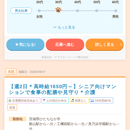
20代
30代
40代
50代
60代
男女比率
女性
男性
もっと見る
気になる!
応募へ進む
詳しく見る
派遣会社
ケアスタッフィング株式会社
未読
掲載日
2026/08/07
【週2日＊高時給1650円～】シニア向けマン
ションで食事の配膳や見守り＊介護
交通費別途支給あり
土日祝日が休み
残業なし
WEB登録OK
派遣
茨城県ひたちなか市
勤務地
殿山駅から---分／工機前駅から---分／美乃浜学園駅から---
分