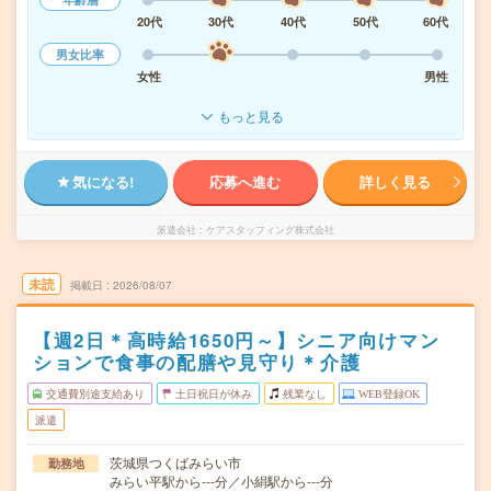
20代
30代
40代
50代
60代
男女比率
女性
男性
もっと見る
気になる!
応募へ進む
詳しく見る
派遣会社
ケアスタッフィング株式会社
未読
掲載日
2026/08/07
【週2日＊高時給1650円～】シニア向けマン
ションで食事の配膳や見守り＊介護
交通費別途支給あり
土日祝日が休み
残業なし
WEB登録OK
派遣
茨城県つくばみらい市
勤務地
みらい平駅から---分／小絹駅から---分