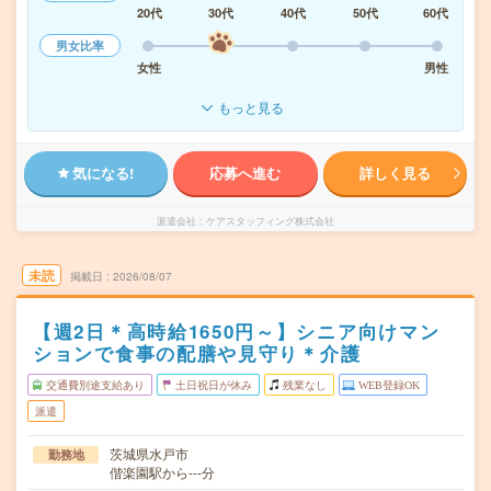
20代
30代
40代
50代
60代
男女比率
女性
男性
もっと見る
気になる!
応募へ進む
詳しく見る
派遣会社
ケアスタッフィング株式会社
未読
掲載日
2026/08/07
【週2日＊高時給1650円～】シニア向けマン
ションで食事の配膳や見守り＊介護
交通費別途支給あり
土日祝日が休み
残業なし
WEB登録OK
派遣
茨城県水戸市
勤務地
偕楽園駅から---分