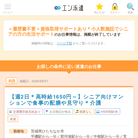
メニュー
気になる!
ログイン
検索
＜履歴書不要＞資格取得サポートあり＊小人数施設でシニ
アの方の生活サポート
のお仕事情報は、掲載が終了しています
掲載時の情報は、
ページ下部
からご覧いただけます。
お探しの条件に近い派遣のお仕事
未読
掲載日
2026/08/07
【週2日＊高時給1650円～】シニア向けマン
ションで食事の配膳や見守り＊介護
交通費別途支給あり
土日祝日が休み
残業なし
WEB登録OK
派遣
茨城県ひたちなか市
勤務地
平磯駅から---分／那珂湊駅から---分／中根駅から---分／常