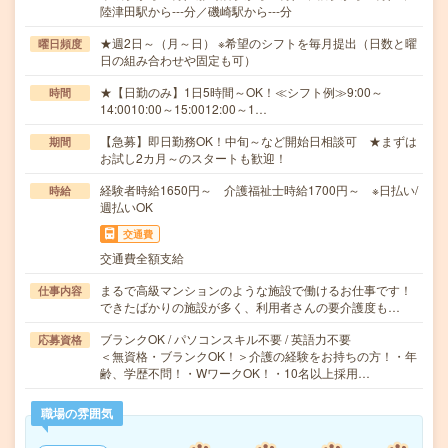
陸津田駅から---分／磯崎駅から---分
★週2日～（月～日） ※希望のシフトを毎月提出（日数と曜
曜日頻度
日の組み合わせや固定も可）
★【日勤のみ】1日5時間～OK！≪シフト例≫9:00～
時間
14:0010:00～15:0012:00～1…
【急募】即日勤務OK！中旬～など開始日相談可 ★まずは
期間
お試し2カ月～のスタートも歓迎！
経験者時給1650円～ 介護福祉士時給1700円～ ※日払い/
時給
週払いOK
交通費
交通費全額支給
まるで高級マンションのような施設で働けるお仕事です！
仕事内容
できたばかりの施設が多く、利用者さんの要介護度も…
ブランクOK / パソコンスキル不要 / 英語力不要
応募資格
＜無資格・ブランクOK！＞介護の経験をお持ちの方！・年
齢、学歴不問！・WワークOK！・10名以上採用…
職場の雰囲気