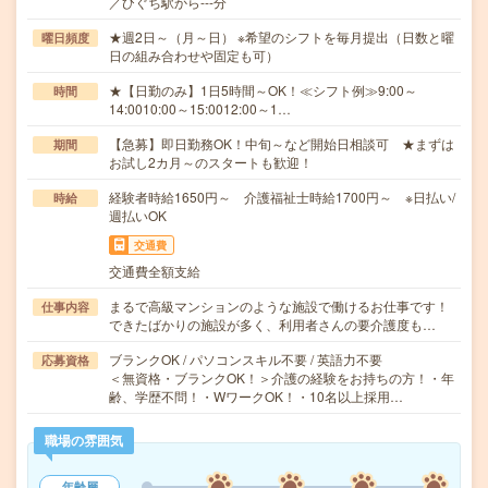
／ひぐち駅から---分
★週2日～（月～日） ※希望のシフトを毎月提出（日数と曜
曜日頻度
日の組み合わせや固定も可）
★【日勤のみ】1日5時間～OK！≪シフト例≫9:00～
時間
14:0010:00～15:0012:00～1…
【急募】即日勤務OK！中旬～など開始日相談可 ★まずは
期間
お試し2カ月～のスタートも歓迎！
経験者時給1650円～ 介護福祉士時給1700円～ ※日払い/
時給
週払いOK
交通費
交通費全額支給
まるで高級マンションのような施設で働けるお仕事です！
仕事内容
できたばかりの施設が多く、利用者さんの要介護度も…
ブランクOK / パソコンスキル不要 / 英語力不要
応募資格
＜無資格・ブランクOK！＞介護の経験をお持ちの方！・年
齢、学歴不問！・WワークOK！・10名以上採用…
職場の雰囲気
年齢層