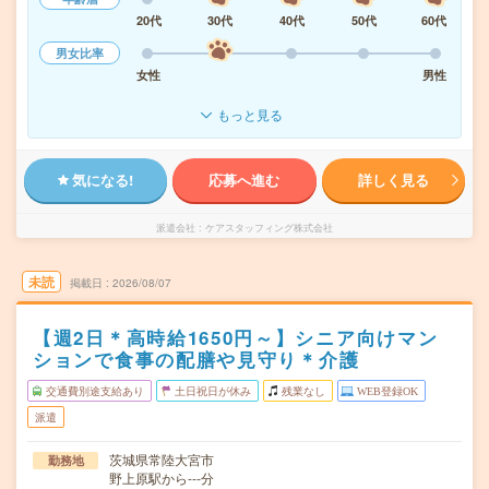
20代
30代
40代
50代
60代
男女比率
女性
男性
もっと見る
気になる!
応募へ進む
詳しく見る
派遣会社
ケアスタッフィング株式会社
未読
掲載日
2026/08/07
【週2日＊高時給1650円～】シニア向けマン
ションで食事の配膳や見守り＊介護
交通費別途支給あり
土日祝日が休み
残業なし
WEB登録OK
派遣
茨城県常陸大宮市
勤務地
野上原駅から---分