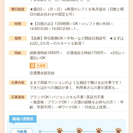
★週2日～（月～日） ※希望のシフトを毎月提出（日数と曜
曜日頻度
日の組み合わせや固定も可）
★【日勤のみ】1日5時間～OK！≪シフト例≫9:00～
時間
14:0010:00～15:0012:00～1…
【急募】即日勤務OK！中旬～など開始日相談可 ★まずは
期間
お試し2カ月～のスタートも歓迎！
経験者時給1650円～ 介護福祉士時給1700円～ ※日払い/
時給
週払いOK
交通費
交通費全額支給
まるで高級マンションのような施設で働けるお仕事です！
仕事内容
できたばかりの施設が多く、利用者さんの要介護度も…
ブランクOK / パソコンスキル不要 / 英語力不要
応募資格
＜無資格・ブランクOK！＞介護の経験をお持ちの方！・年
齢、学歴不問！・WワークOK！・10名以上採用…
職場の雰囲気
年齢層