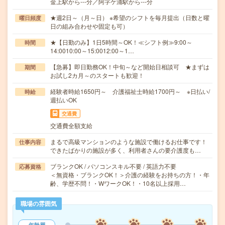
金上駅から---分／阿字ケ浦駅から---分
★週2日～（月～日） ※希望のシフトを毎月提出（日数と曜
曜日頻度
日の組み合わせや固定も可）
★【日勤のみ】1日5時間～OK！≪シフト例≫9:00～
時間
14:0010:00～15:0012:00～1…
【急募】即日勤務OK！中旬～など開始日相談可 ★まずは
期間
お試し2カ月～のスタートも歓迎！
経験者時給1650円～ 介護福祉士時給1700円～ ※日払い/
時給
週払いOK
交通費
交通費全額支給
まるで高級マンションのような施設で働けるお仕事です！
仕事内容
できたばかりの施設が多く、利用者さんの要介護度も…
ブランクOK / パソコンスキル不要 / 英語力不要
応募資格
＜無資格・ブランクOK！＞介護の経験をお持ちの方！・年
齢、学歴不問！・WワークOK！・10名以上採用…
職場の雰囲気
年齢層