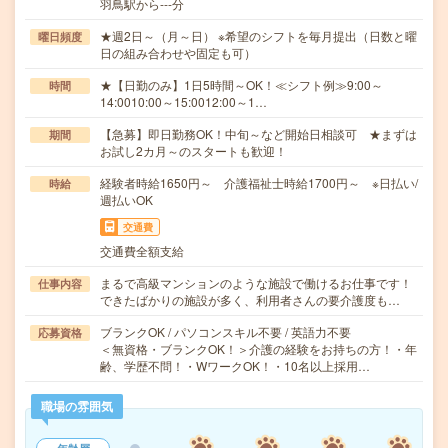
羽鳥駅から---分
★週2日～（月～日） ※希望のシフトを毎月提出（日数と曜
曜日頻度
日の組み合わせや固定も可）
★【日勤のみ】1日5時間～OK！≪シフト例≫9:00～
時間
14:0010:00～15:0012:00～1…
【急募】即日勤務OK！中旬～など開始日相談可 ★まずは
期間
お試し2カ月～のスタートも歓迎！
経験者時給1650円～ 介護福祉士時給1700円～ ※日払い/
時給
週払いOK
交通費
交通費全額支給
まるで高級マンションのような施設で働けるお仕事です！
仕事内容
できたばかりの施設が多く、利用者さんの要介護度も…
ブランクOK / パソコンスキル不要 / 英語力不要
応募資格
＜無資格・ブランクOK！＞介護の経験をお持ちの方！・年
齢、学歴不問！・WワークOK！・10名以上採用…
職場の雰囲気