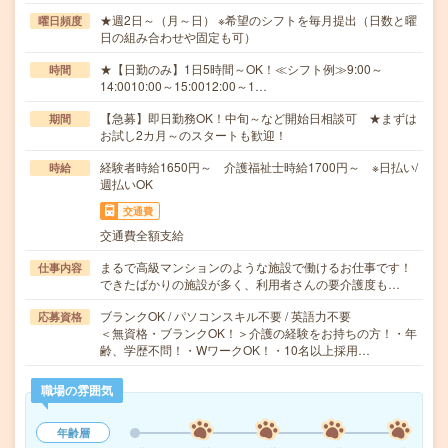
★週2日～（月～日） ※希望のシフトを毎月提出（日数と曜
曜日頻度
日の組み合わせや固定も可）
★【日勤のみ】1日5時間～OK！≪シフト例≫9:00～
時間
14:0010:00～15:0012:00～1…
【急募】即日勤務OK！中旬～など開始日相談可 ★まずは
期間
お試し2カ月～のスタートも歓迎！
経験者時給1650円～ 介護福祉士時給1700円～ ※日払い/
時給
週払いOK
交通費
交通費全額支給
まるで高級マンションのような施設で働けるお仕事です！
仕事内容
できたばかりの施設が多く、利用者さんの要介護度も…
ブランクOK / パソコンスキル不要 / 英語力不要
応募資格
＜無資格・ブランクOK！＞介護の経験をお持ちの方！・年
齢、学歴不問！・WワークOK！・10名以上採用…
職場の雰囲気
年齢層