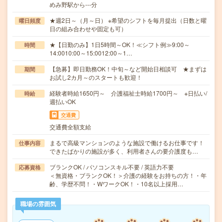
めみ野駅から---分
★週2日～（月～日） ※希望のシフトを毎月提出（日数と曜
曜日頻度
日の組み合わせや固定も可）
★【日勤のみ】1日5時間～OK！≪シフト例≫9:00～
時間
14:0010:00～15:0012:00～1…
【急募】即日勤務OK！中旬～など開始日相談可 ★まずは
期間
お試し2カ月～のスタートも歓迎！
経験者時給1650円～ 介護福祉士時給1700円～ ※日払い/
時給
週払いOK
交通費
交通費全額支給
まるで高級マンションのような施設で働けるお仕事です！
仕事内容
できたばかりの施設が多く、利用者さんの要介護度も…
ブランクOK / パソコンスキル不要 / 英語力不要
応募資格
＜無資格・ブランクOK！＞介護の経験をお持ちの方！・年
齢、学歴不問！・WワークOK！・10名以上採用…
職場の雰囲気