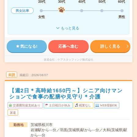
20代
30代
40代
50代
60代
男女比率
女性
男性
もっと見る
気になる!
応募へ進む
詳しく見る
派遣会社
ケアスタッフィング株式会社
未読
掲載日
2026/08/07
【週2日＊高時給1650円～】シニア向けマン
ションで食事の配膳や見守り＊介護
交通費別途支給あり
土日祝日が休み
残業なし
WEB登録OK
派遣
茨城県桜川市
勤務地
岩瀬駅から---分／羽黒(茨城県)駅から---分／大和(茨城県)駅
から---分