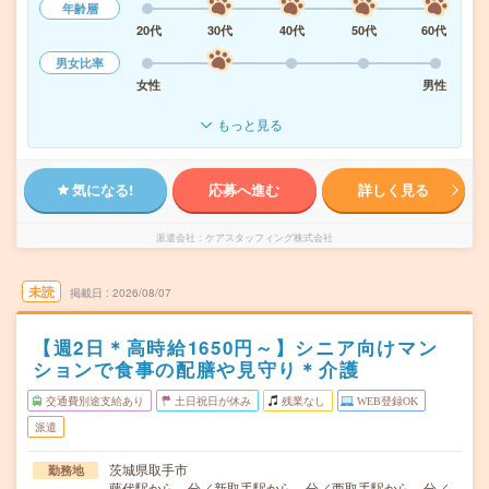
年齢層
20代
30代
40代
50代
60代
男女比率
女性
男性
もっと見る
気になる!
応募へ進む
詳しく見る
派遣会社
ケアスタッフィング株式会社
未読
掲載日
2026/08/07
【週2日＊高時給1650円～】シニア向けマン
ションで食事の配膳や見守り＊介護
交通費別途支給あり
土日祝日が休み
残業なし
WEB登録OK
派遣
茨城県取手市
勤務地
藤代駅から---分／新取手駅から---分／西取手駅から---分／