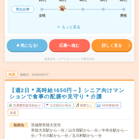
男女比率
女性
男性
もっと見る
気になる!
応募へ進む
詳しく見る
派遣会社
ケアスタッフィング株式会社
未読
掲載日
2026/08/07
【週2日＊高時給1650円～】シニア向けマン
ションで食事の配膳や見守り＊介護
交通費別途支給あり
土日祝日が休み
残業なし
WEB登録OK
派遣
茨城県常陸大宮市
勤務地
常陸大宮駅から---分／山方宿駅から---分／中舟生駅から---
分／下小川駅から---分／玉川村駅から---分