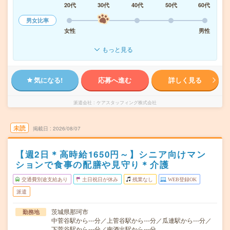
20代
30代
40代
50代
60代
男女比率
女性
男性
もっと見る
気になる!
応募へ進む
詳しく見る
派遣会社
ケアスタッフィング株式会社
未読
掲載日
2026/08/07
【週2日＊高時給1650円～】シニア向けマン
ションで食事の配膳や見守り＊介護
交通費別途支給あり
土日祝日が休み
残業なし
WEB登録OK
派遣
茨城県那珂市
勤務地
中菅谷駅から---分／上菅谷駅から---分／瓜連駅から---分／
下菅谷駅から---分／南酒出駅から---分