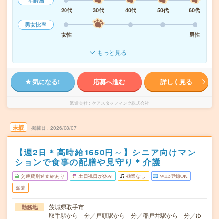
年齢層
20代
30代
40代
50代
60代
男女比率
女性
男性
もっと見る
気になる!
応募へ進む
詳しく見る
派遣会社
ケアスタッフィング株式会社
未読
掲載日
2026/08/07
【週2日＊高時給1650円～】シニア向けマン
ションで食事の配膳や見守り＊介護
交通費別途支給あり
土日祝日が休み
残業なし
WEB登録OK
派遣
茨城県取手市
勤務地
取手駅から---分／戸頭駅から---分／稲戸井駅から---分／ゆ