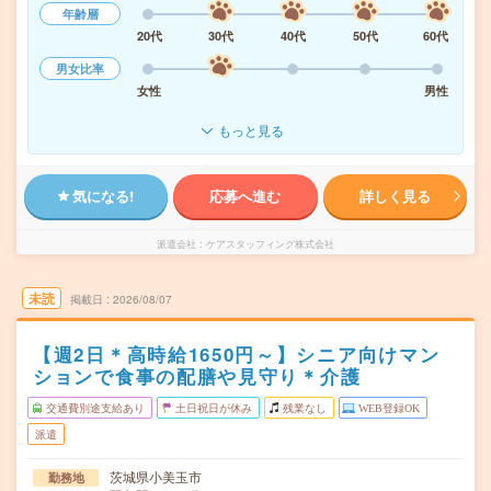
年齢層
20代
30代
40代
50代
60代
男女比率
女性
男性
もっと見る
気になる!
応募へ進む
詳しく見る
派遣会社
ケアスタッフィング株式会社
未読
掲載日
2026/08/07
【週2日＊高時給1650円～】シニア向けマン
ションで食事の配膳や見守り＊介護
交通費別途支給あり
土日祝日が休み
残業なし
WEB登録OK
派遣
茨城県小美玉市
勤務地