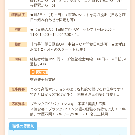
寺原駅から---分
★週2日～（月～日） ※希望のシフトを毎月提出（日数と曜
曜日頻度
日の組み合わせや固定も可）
★【日勤のみ】1日5時間～OK！≪シフト例≫9:00～
時間
14:0010:00～15:0012:00～1…
【急募】即日勤務OK！中旬～など開始日相談可 ★まずは
期間
お試し2カ月～のスタートも歓迎！
経験者時給1650円～ 介護福祉士時給1700円～ ※日払い/
時給
週払いOK
交通費
交通費全額支給
まるで高級マンションのような施設で働けるお仕事です！
仕事内容
できたばかりの施設が多く、利用者さんの要介護度も…
ブランクOK / パソコンスキル不要 / 英語力不要
応募資格
＜無資格・ブランクOK！＞介護の経験をお持ちの方！・年
齢、学歴不問！・WワークOK！・10名以上採用…
職場の雰囲気