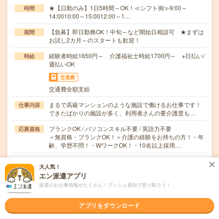
★【日勤のみ】1日5時間～OK！≪シフト例≫9:00～
時間
14:0010:00～15:0012:00～1…
【急募】即日勤務OK！中旬～など開始日相談可 ★まずは
期間
お試し2カ月～のスタートも歓迎！
経験者時給1650円～ 介護福祉士時給1700円～ ※日払い/
時給
週払いOK
交通費
交通費全額支給
まるで高級マンションのような施設で働けるお仕事です！
仕事内容
できたばかりの施設が多く、利用者さんの要介護度も…
ブランクOK / パソコンスキル不要 / 英語力不要
応募資格
＜無資格・ブランクOK！＞介護の経験をお持ちの方！・年
齢、学歴不問！・WワークOK！・10名以上採用…
職場の雰囲気
大人気！
エン派遣アプリ
派遣のお仕事情報がたくさん！プッシュ通知で受け取ろう！
年齢層
20代
30代
40代
50代
60代
アプリをダウンロード
男女比率