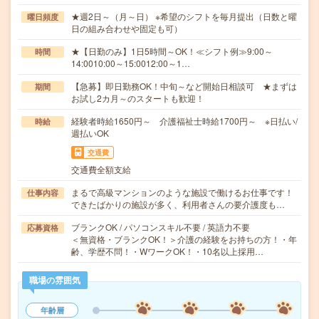
★週2日～（月～日） ※希望のシフトを毎月提出（日数と曜
曜日頻度
日の組み合わせや固定も可）
★【日勤のみ】1日5時間～OK！≪シフト例≫9:00～
時間
14:0010:00～15:0012:00～1…
【急募】即日勤務OK！中旬～など開始日相談可 ★まずは
期間
お試し2カ月～のスタートも歓迎！
経験者時給1650円～ 介護福祉士時給1700円～ ※日払い/
時給
週払いOK
交通費
交通費全額支給
まるで高級マンションのような施設で働けるお仕事です！
仕事内容
できたばかりの施設が多く、利用者さんの要介護度も…
ブランクOK / パソコンスキル不要 / 英語力不要
応募資格
＜無資格・ブランクOK！＞介護の経験をお持ちの方！・年
齢、学歴不問！・WワークOK！・10名以上採用…
職場の雰囲気
年齢層