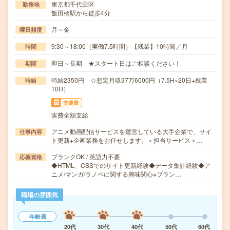
東京都千代田区
勤務地
飯田橋駅から徒歩4分
月～金
曜日頻度
9:30～18:00（実働7.5時間）【残業】10時間／月
時間
即日～長期 ★スタート日はご相談ください！
期間
時給2350円 ☆想定月収37万6000円（7.5H×20日+残業
時給
10H）
交通費
実費全額支給
アニメ動画配信サービスを運営している大手企業で、サイ
仕事内容
ト更新+企画業務をお任せします。＜担当サービス＞…
ブランクOK / 英語力不要
応募資格
◆HTML、CSSでのサイト更新経験◆データ集計経験◆ア
ニメ/マンガ/ラノベに関する興味関心※ブラン…
職場の雰囲気
年齢層
20代
30代
40代
50代
60代