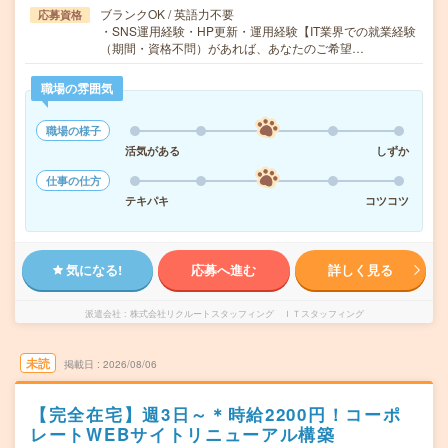
ブランクOK / 英語力不要
応募資格
・SNS運用経験・HP更新・運用経験【IT業界での就業経験
（期間・資格不問）があれば、あなたのご希望…
職場の雰囲気
職場の様子
活気がある
しずか
仕事の仕方
テキパキ
コツコツ
気になる!
応募へ進む
詳しく見る
派遣会社
株式会社リクルートスタッフィング ＩＴスタッフィング
未読
掲載日
2026/08/06
【完全在宅】週3日～＊時給2200円！コーポ
レートWEBサイトリニューアル構築