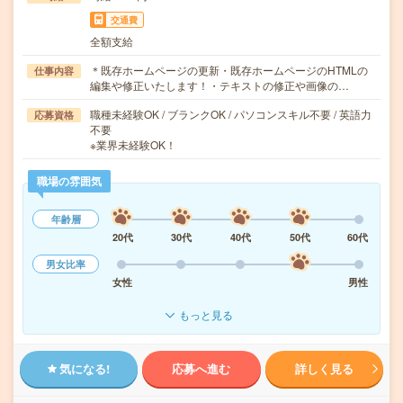
交通費
全額支給
＊既存ホームページの更新・既存ホームページのHTMLの
仕事内容
編集や修正いたします！・テキストの修正や画像の…
職種未経験OK / ブランクOK / パソコンスキル不要 / 英語力
応募資格
不要
※業界未経験OK！
職場の雰囲気
年齢層
20代
30代
40代
50代
60代
男女比率
女性
男性
もっと見る
気になる!
応募へ進む
詳しく見る