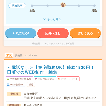
男女比率
女性
男性
もっと見る
気になる!
応募へ進む
詳しく見る
派遣会社
パーソルテンプスタッフ株式会社
未読
掲載日
2026/08/07
＜電話なし＞【在宅勤務OK】時給1820円！
田町でのWEB制作・編集
交通費別途支給あり
土日祝日が休み
在宅・リモート
WEB登録OK
派遣
東京都港区
勤務地
田町(東京都)駅から徒歩8分／三田(東京都)駅から徒歩8分
月～金／週5日
曜日頻度