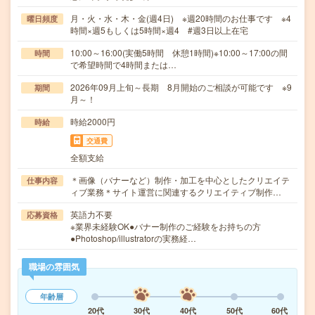
月・火・水・木・金(週4日) ※週20時間のお仕事です ※4
曜日頻度
時間×週5もしくは5時間×週4 #週3日以上在宅
10:00～16:00(実働5時間 休憩1時間)※10:00～17:00の間
時間
で希望時間で4時間または…
2026年09月上旬～長期 8月開始のご相談が可能です ※9
期間
月～！
時給2000円
時給
交通費
全額支給
＊画像（バナーなど）制作・加工を中心としたクリエイテ
仕事内容
ィブ業務＊サイト運営に関連するクリエイティブ制作…
英語力不要
応募資格
※業界未経験OK●バナー制作のご経験をお持ちの方
●Photoshop/illustratorの実務経…
職場の雰囲気
年齢層
20代
30代
40代
50代
60代