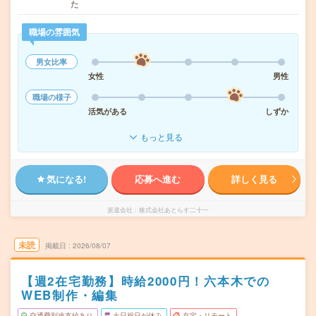
た
職場の雰囲気
男女比率
女性
男性
職場の様子
活気がある
しずか
もっと見る
気になる!
応募へ進む
詳しく見る
派遣会社
株式会社あとらす二十一
未読
掲載日
2026/08/07
【週2在宅勤務】時給2000円！六本木での
WEB制作・編集
交通費別途支給あり
土日祝日が休み
在宅・リモート