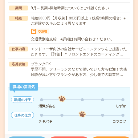
9月～長期※開始時期についてはご相談ください
期間
時給2300円【月収例】33万円以上（残業5時間の場合）※
時給
ご経験やスキルにより異なります
交通費
交通費別途支給 ※詳細はお問い合わせください。
エンドユーザ向けの自社サービスコンテンツをご担当いた
仕事内容
だきます。【詳細】＊フロントエンドのコーディング…
ブランクOK
応募資格
学歴不問、フリーランスなどで働いていた方も歓迎！実務
経験が浅い方やブランクがある方、少し先での就業開…
職場の雰囲気
職場の様子
活気がある
しずか
仕事の仕方
テキパキ
コツコツ