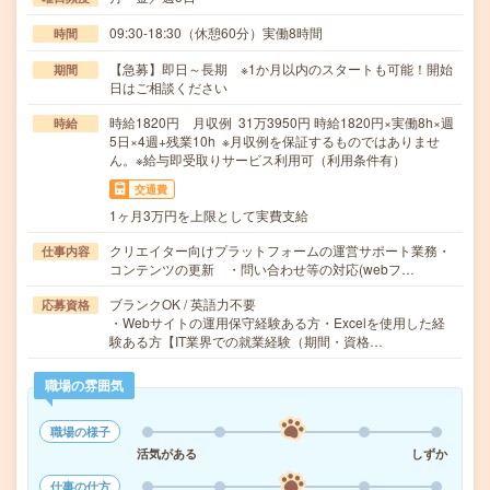
09:30-18:30（休憩60分）実働8時間
時間
【急募】即日～長期 ※1か月以内のスタートも可能！開始
期間
日はご相談ください
時給1820円 月収例 31万3950円 時給1820円×実働8h×週
時給
5日×4週+残業10h ※月収例を保証するものではありませ
ん。※給与即受取りサービス利用可（利用条件有）
交通費
1ヶ月3万円を上限として実費支給
クリエイター向けプラットフォームの運営サポート業務・
仕事内容
コンテンツの更新 ・問い合わせ等の対応(webフ…
ブランクOK / 英語力不要
応募資格
・Webサイトの運用保守経験ある方・Excelを使用した経
験ある方【IT業界での就業経験（期間・資格…
職場の雰囲気
職場の様子
活気がある
しずか
仕事の仕方