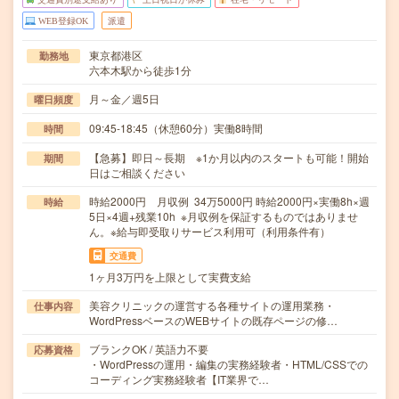
WEB登録OK
派遣
東京都港区
勤務地
六本木駅から徒歩1分
月～金／週5日
曜日頻度
09:45-18:45（休憩60分）実働8時間
時間
【急募】即日～長期 ※1か月以内のスタートも可能！開始
期間
日はご相談ください
時給2000円 月収例 34万5000円 時給2000円×実働8h×週
時給
5日×4週+残業10h ※月収例を保証するものではありませ
ん。※給与即受取りサービス利用可（利用条件有）
交通費
1ヶ月3万円を上限として実費支給
美容クリニックの運営する各種サイトの運用業務・
仕事内容
WordPressベースのWEBサイトの既存ページの修…
ブランクOK / 英語力不要
応募資格
・WordPressの運用・編集の実務経験者・HTML/CSSでの
コーディング実務経験者【IT業界で…