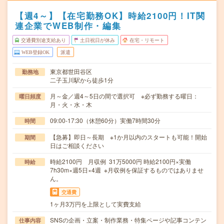
【週4～】【在宅勤務OK】時給2100円！IT関
連企業でWEB制作・編集
交通費別途支給あり
土日祝日が休み
在宅・リモート
WEB登録OK
派遣
東京都世田谷区
勤務地
二子玉川駅から徒歩1分
月～金／週4～5日の間で選択可 ※必ず勤務する曜日：
曜日頻度
月・火・水・木
09:00-17:30（休憩60分）実働7時間30分
時間
【急募】即日～長期 ※1か月以内のスタートも可能！開始
期間
日はご相談ください
時給2100円 月収例 31万5000円 時給2100円×実働
時給
7h30m×週5日×4週 ※月収例を保証するものではありませ
ん。
交通費
1ヶ月3万円を上限として実費支給
SNSの企画・立案・制作業務・特集ページや記事コンテン
仕事内容