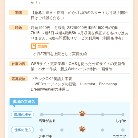
め！）
【急募】即日～長期 ※1か月以内のスタートも可能！開始
期間
日はご相談ください
時給1900円 月収例 28万5000円 時給1900円×実働
時給
7h15m×週5日×4週+残業5h ※月収例を保証するものではあ
りません。※給与即受取りサービス利用可（利用条件有）
交通費
1ヶ月3万円を上限として実費支給
WEBサイト更新業務・CMSを使った公式サイトの更新作
仕事内容
業・バナー作成・新規Webページの制作・画像制…
ブランクOK / 英語力不要
応募資格
・WEBコーディングの経験・Illustrator、Photoshop、
Dreamweaverの使用…
職場の雰囲気
職場の様子
活気がある
しずか
仕事の仕方
テキパキ
コツコツ