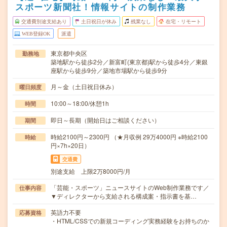
スポーツ新聞社！情報サイトの制作業務
交通費別途支給あり
土日祝日が休み
残業なし
在宅・リモート
WEB登録OK
派遣
東京都中央区
勤務地
築地駅から徒歩2分／新富町(東京都)駅から徒歩4分／東銀
座駅から徒歩9分／築地市場駅から徒歩9分
月～金（土日祝日休み）
曜日頻度
10:00～18:00/休憩1h
時間
即日～長期（開始日はご相談ください）
期間
時給2100円～2300円 （★月収例 29万4000円 ※時給2100
時給
円×7h×20日）
交通費
別途支給 上限2万8000円/月
「芸能・スポーツ」ニュースサイトのWeb制作業務です／
仕事内容
▼ディレクターから支給される構成案・指示書を基…
英語力不要
応募資格
・HTML/CSSでの新規コーディング実務経験をお持ちのか