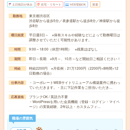
土日祝日が休み
在宅・リモート
WEB登録OK
派遣
東京都渋谷区
勤務地
渋谷駅から徒歩5分／表参道駅から徒歩8分／神泉駅から徒
歩8分
平日週3日～ ※保有スキルや経験などによって勤務曜日は
曜日頻度
調整させていただく可能性があります。
9:00～18:00（休憩1時間） ※残業ほぼなし
時間
即日～長期 ※9月～、10月～など開始日ご相談ください！
期間
時給2200円 ※月収例：21万1200円（2200円×8時間×12
時給
日勤務の場合）
・コーポレートWEBサイトリニューアル構築案件に携わっ
仕事内容
ていただきます。・主に下記作業をご担当いただき…
ブランクOK / 英語力不要
応募資格
・WordPressを用いた会員機能（登録・ログイン・マイペ
ージ）の実装経験、2年以上・カスタムフィ…
職場の雰囲気