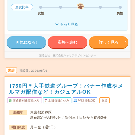
男女比率
女性
男性
もっと見る
気になる!
応募へ進む
詳しく見る
派遣会社
株式会社キャリアデザインセンター
未読
掲載日
2026/08/06
1750円＊大手鉄道グループ！バナー作成やメ
ルマガ配信など！カジュアルOK
交通費別途支給あり
土日祝日が休み
WEB登録OK
派遣
東京都渋谷区
勤務地
新宿駅から徒歩5分／新宿三丁目駅から徒歩3分
月～金（週5日）
曜日頻度