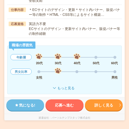
全額支給
＊ECサイトのデザイン・更新＊サイト内バナー、販促バナ
仕事内容
ー等の制作＊HTML・CSS等によるサイト構築…
英語力不要
応募資格
ECサイトのデザイン・更新サイト内バナー、販促バナー等
の制作経験
職場の雰囲気
年齢層
20代
30代
40代
50代
60代
男女比率
女性
男性
もっと見る
気になる!
応募へ進む
詳しく見る
派遣会社
パーソルテンプスタッフ株式会社