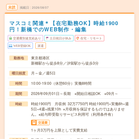
未読
掲載日
2026/08/07
マスコミ関連＊【在宅勤務OK】時給1900
円！新橋でのWEB制作・編集
交通費別途支給あり
土日祝日が休み
在宅・リモート
WEB登録OK
派遣
東京都港区
勤務地
新橋駅から徒歩8分／汐留駅から徒歩3分
月～金／週5日
曜日頻度
10:00-19:00（休憩60分）実働8時間
時間
2026年09月01日～長期 ※開始日相談OK ※09月～
期間
時給1900円 月収例 32万7750円 時給1900円×実働8h×週
時給
5日×4週+残業10h ※月収例を保証するものではありませ
ん。※給与即受取りサービス利用可（利用条件有）
交通費
1ヶ月3万円を上限として実費支給