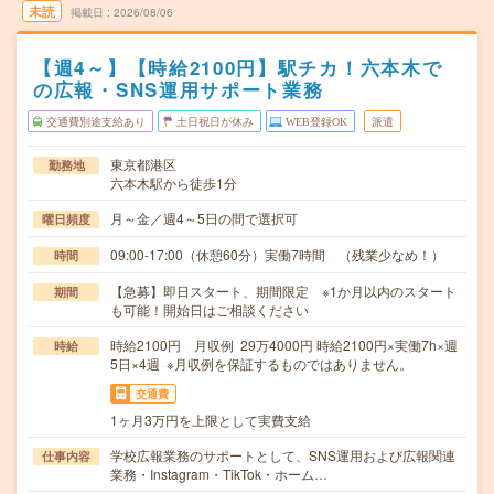
未読
掲載日
2026/08/06
【週4～】【時給2100円】駅チカ！六本木で
の広報・SNS運用サポート業務
交通費別途支給あり
土日祝日が休み
WEB登録OK
派遣
東京都港区
勤務地
六本木駅から徒歩1分
月～金／週4～5日の間で選択可
曜日頻度
09:00-17:00（休憩60分）実働7時間 （残業少なめ！）
時間
【急募】即日スタート、期間限定 ※1か月以内のスタート
期間
も可能！開始日はご相談ください
時給2100円 月収例 29万4000円 時給2100円×実働7h×週
時給
5日×4週 ※月収例を保証するものではありません。
交通費
1ヶ月3万円を上限として実費支給
学校広報業務のサポートとして、SNS運用および広報関連
仕事内容
業務・Instagram・TikTok・ホーム…