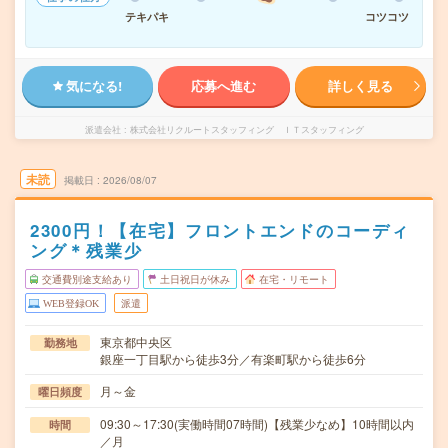
テキパキ
コツコツ
気になる!
応募へ進む
詳しく見る
派遣会社
株式会社リクルートスタッフィング ＩＴスタッフィング
未読
掲載日
2026/08/07
2300円！【在宅】フロントエンドのコーディ
ング＊残業少
交通費別途支給あり
土日祝日が休み
在宅・リモート
WEB登録OK
派遣
東京都中央区
勤務地
銀座一丁目駅から徒歩3分／有楽町駅から徒歩6分
月～金
曜日頻度
09:30～17:30(実働時間07時間)【残業少なめ】10時間以内
時間
／月