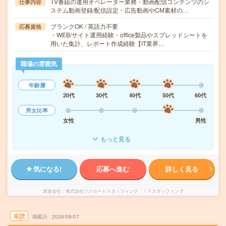
TV番組の運用オペレーター業務・動画配信コンテンツのシ
仕事内容
ステム動画登録/配信設定・広告動画やCM素材の…
ブランクOK / 英語力不要
応募資格
・WEB/サイト運用経験・office製品やスプレッドシートを
用いた集計、レポート作成経験【IT業界…
職場の雰囲気
年齢層
20代
30代
40代
50代
60代
男女比率
女性
男性
もっと見る
気になる!
応募へ進む
詳しく見る
派遣会社
株式会社リクルートスタッフィング ＩＴスタッフィング
未読
掲載日
2026/08/07