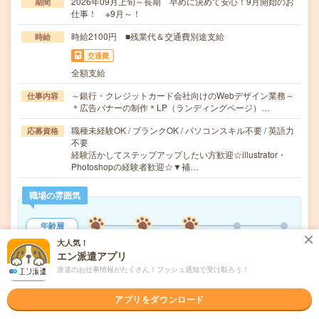
2026年09月上旬～長期 早めに決めて安心！9月開始のお
期間
仕事！ ※9月～！
時給2100円 ■残業代＆交通費別途支給
時給
交通費
全額支給
～銀行・クレジットカード会社向けのWebデザイン業務～
仕事内容
＊広告バナーの制作＊LP（ランディングページ）…
職種未経験OK / ブランクOK / パソコンスキル不要 / 英語力
応募資格
不要
経験活かしてステップアップしたい方歓迎☆illustrator・
Photoshopの経験者歓迎☆▼補…
職場の雰囲気
年齢層
20代
30代
40代
50代
60代
大人気！
エン派遣アプリ
男女比率
派遣のお仕事情報がたくさん！プッシュ通知で受け取ろう！
女性
男性
アプリをダウンロード
もっと見る