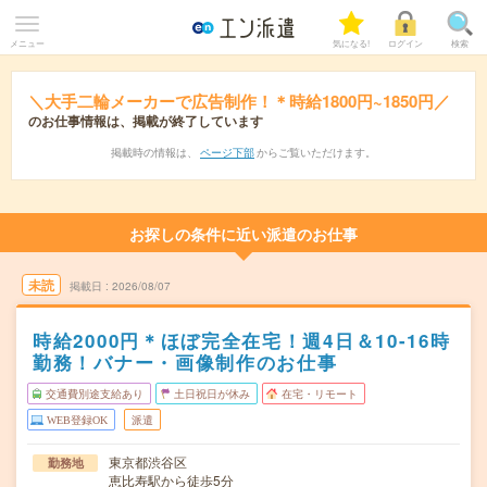
メニュー
気になる!
ログイン
検索
＼大手二輪メーカーで広告制作！＊時給1800円~1850円／
のお仕事情報は、掲載が終了しています
掲載時の情報は、
ページ下部
からご覧いただけます。
お探しの条件に近い派遣のお仕事
未読
掲載日
2026/08/07
時給2000円＊ほぼ完全在宅！週4日＆10-16時
勤務！バナー・画像制作のお仕事
交通費別途支給あり
土日祝日が休み
在宅・リモート
WEB登録OK
派遣
東京都渋谷区
勤務地
恵比寿駅から徒歩5分