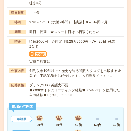
徒歩8分
月～金
曜日頻度
9:30～17:30（実働7時間）【残業】0～5時間／月
時間
即日～長期 ★スタート日はご相談ください！
期間
時給2000円 ☆想定月収28万5000円（7H×20日+残業
時給
2.5H）
交通費
実費全額支給
創刊以来40年以上の歴史を誇る通販カタログを出版する企
仕事内容
業で、下記業務をお任せします。＜担当サイト＞・…
ブランクOK / 英語力不要
応募資格
◆Webサイトのコーディング経験◆JavaScriptを使用した
実装経験◆Figma、Photosh…
職場の雰囲気
年齢層
20代
30代
40代
50代
60代