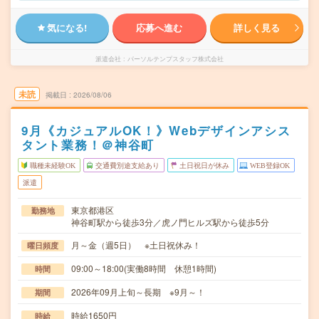
気になる!
応募へ進む
詳しく見る
派遣会社
パーソルテンプスタッフ株式会社
未読
掲載日
2026/08/06
9月《カジュアルOK！》Webデザインアシス
タント業務！＠神谷町
職種未経験OK
交通費別途支給あり
土日祝日が休み
WEB登録OK
派遣
東京都港区
勤務地
神谷町駅から徒歩3分／虎ノ門ヒルズ駅から徒歩5分
月～金（週5日） ※土日祝休み！
曜日頻度
09:00～18:00(実働8時間 休憩1時間)
時間
2026年09月上旬～長期 ※9月～！
期間
時給1650円
時給