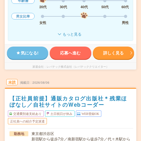
年齢層
20代
30代
40代
50代
60代
男女比率
女性
男性
もっと見る
気になる!
応募へ進む
詳しく見る
派遣会社
レバテック株式会社（レバテッククリエイター）
未読
掲載日
2026/08/06
【正社員前提】通販カタログ出版社＊残業ほ
ぼなし／自社サイトのWebコーダー
交通費別途支給あり
土日祝日が休み
WEB登録OK
正社員への紹介予定派遣
東京都渋谷区
勤務地
新宿駅から徒歩7分／南新宿駅から徒歩7分／代々木駅から