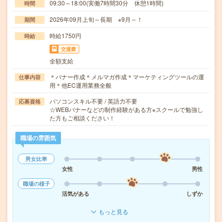
09:30～18:00(実働7時間30分 休憩1時間)
時間
2026年09月上旬～長期 ※9月～！
期間
時給1750円
時給
交通費
全額支給
＊バナー作成＊メルマガ作成＊マーケティングツールの運
仕事内容
用＊他EC運用業務全般
パソコンスキル不要 / 英語力不要
応募資格
☆WEBバナーなどの制作経験がある方※スクールで勉強し
た方もご相談ください！
職場の雰囲気
男女比率
女性
男性
職場の様子
活気がある
しずか
もっと見る