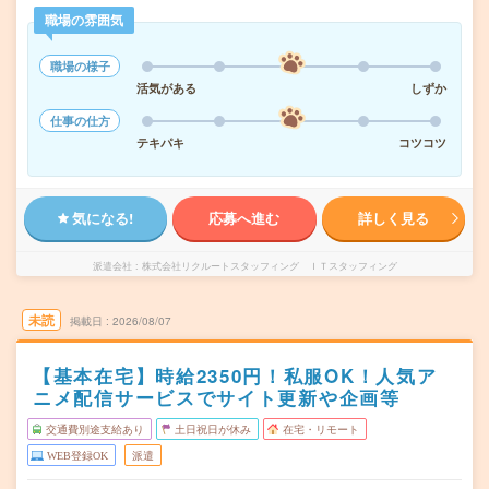
職場の雰囲気
職場の様子
活気がある
しずか
仕事の仕方
テキパキ
コツコツ
気になる!
応募へ進む
詳しく見る
派遣会社
株式会社リクルートスタッフィング ＩＴスタッフィング
未読
掲載日
2026/08/07
【基本在宅】時給2350円！私服OK！人気ア
ニメ配信サービスでサイト更新や企画等
交通費別途支給あり
土日祝日が休み
在宅・リモート
WEB登録OK
派遣