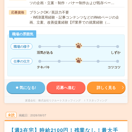
ツの企画・立案・制作・バナー制作および既存ペー…
ブランクOK / 英語力不要
応募資格
・WEB運用経験・記事コンテンツなどのWebページの企
画、立案、改善提案経験【IT業界での就業経験（…
職場の雰囲気
職場の様子
活気がある
しずか
仕事の仕方
テキパキ
コツコツ
気になる!
応募へ進む
詳しく見る
派遣会社
株式会社リクルートスタッフィング ＩＴスタッフィング
未読
掲載日
2026/08/07
【週3在宅】時給2100円！残業なし！最大手