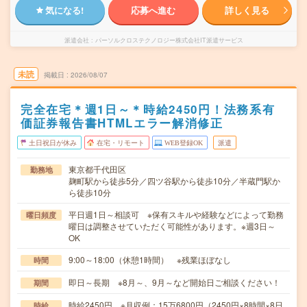
気になる!
応募へ進む
詳しく見る
派遣会社
パーソルクロステクノロジー株式会社IT派遣サービス
未読
掲載日
2026/08/07
完全在宅＊週1日～＊時給2450円！法務系有
価証券報告書HTMLエラー解消修正
土日祝日が休み
在宅・リモート
WEB登録OK
派遣
東京都千代田区
勤務地
麹町駅から徒歩5分／四ツ谷駅から徒歩10分／半蔵門駅か
ら徒歩10分
平日週1日～相談可 ※保有スキルや経験などによって勤務
曜日頻度
曜日は調整させていただく可能性があります。※週3日～
OK
9:00～18:00（休憩1時間） ※残業ほぼなし
時間
即日～長期 ※8月～、9月～など開始日ご相談ください！
期間
時給2450円 ※月収例：15万6800円（2450円×8時間×8日
時給