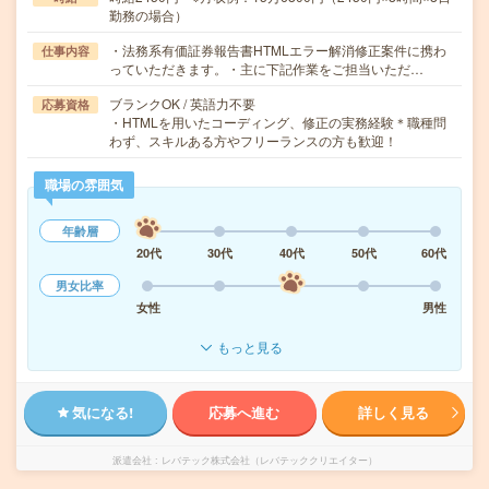
勤務の場合）
・法務系有価証券報告書HTMLエラー解消修正案件に携わ
仕事内容
っていただきます。・主に下記作業をご担当いただ…
ブランクOK / 英語力不要
応募資格
・HTMLを用いたコーディング、修正の実務経験＊職種問
わず、スキルある方やフリーランスの方も歓迎！
職場の雰囲気
年齢層
20代
30代
40代
50代
60代
男女比率
女性
男性
もっと見る
気になる!
応募へ進む
詳しく見る
派遣会社
レバテック株式会社（レバテッククリエイター）