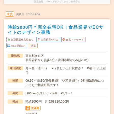
派遣会社
パーソルテンプスタッフ株式会社
未読
掲載日
2026/08/06
時給2000円＊完全在宅OK！食品業界でECサ
イトのデザイン事務
交通費別途支給あり
土日祝日が休み
在宅・リモート
WEB登録OK
派遣
東京都文京区
勤務地
茗荷谷駅から徒歩5分／護国寺駅から徒歩10分
月～金（週5日） ※うれしい土日祝休み！ #週3日以上在
曜日頻度
宅
09:30～18:30(実働8時間 休憩1時間)※10時開始勤務につ
時間
いてもご相談可能です！
2026年09月上旬～長期 ※9月～！
期間
時給2000円 月収例 320,000円
時給
交通費