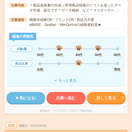
＊製品規格書の作成→専用商品情報のソフトを使ったデー
仕事内容
タ作成・提出です＊データ格納 など＊マスターデー…
職種未経験OK / ブランクOK / 英語力不要
応募資格
eBASE・Quebel・MerQuriusの経験者歓迎★
職場の雰囲気
年齢層
20代
30代
40代
50代
60代
男女比率
女性
男性
もっと見る
気になる!
応募へ進む
詳しく見る
派遣会社
パーソルテンプスタッフ株式会社
未読
掲載日
2026/08/08