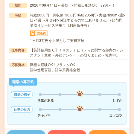
2026年09月14日～長期 ※開始日相談OK ※9月～！
期間
時給2050円 月収例 30万円 時給2050円×実働7h30m×週5
時給
日×4週 ※月収例を保証するものではありません。※給与即
受取りサービス利用可（利用条件有）
交通費
1ヶ月3万円を上限として実費支給
【英語使用あり】！サステナビリティに関する部内のアシ
仕事内容
スタント業務・外部アンケートの取りまとめ・社内申…
職種未経験OK / ブランクOK
応募資格
語学使用言語、語学系資格全般
職場の雰囲気
職場の様子
活気がある
しずか
仕事の仕方
テキパキ
コツコツ