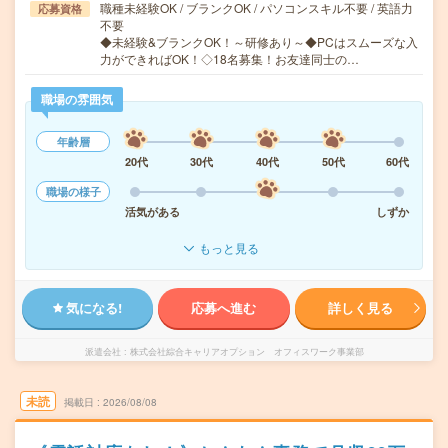
職種未経験OK / ブランクOK / パソコンスキル不要 / 英語力
応募資格
不要
◆未経験&ブランクOK！～研修あり～◆PCはスムーズな入
力ができればOK！◇18名募集！お友達同士の…
職場の雰囲気
年齢層
20代
30代
40代
50代
60代
職場の様子
活気がある
しずか
もっと見る
気になる!
応募へ進む
詳しく見る
派遣会社
株式会社綜合キャリアオプション オフィスワーク事業部
未読
掲載日
2026/08/08