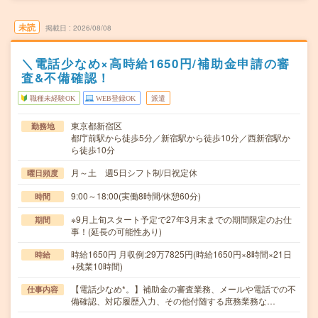
未読
掲載日
2026/08/08
＼電話少なめ×高時給1650円/補助金申請の審
査&不備確認！
職種未経験OK
WEB登録OK
派遣
東京都新宿区
勤務地
都庁前駅から徒歩5分／新宿駅から徒歩10分／西新宿駅か
ら徒歩10分
月～土 週5日シフト制/日祝定休
曜日頻度
9:00～18:00(実働8時間/休憩60分)
時間
※9月上旬スタート予定で27年3月末までの期間限定のお仕
期間
事！(延長の可能性あり)
時給1650円 月収例:29万7825円(時給1650円×8時間×21日
時給
+残業10時間)
【電話少なめ*。】補助金の審査業務、メールや電話での不
仕事内容
備確認、対応履歴入力、その他付随する庶務業務な…