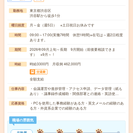
東京都渋谷区
勤務地
渋谷駅から徒歩1分
月～金（週5日） ※土日祝日お休みです
曜日頻度
09:00～17:00(実働7時間 休憩1時間)※在宅は～週2日程度
時間
あります。
2026年09月上旬～長期 9月開始（前後要相談できま
期間
す） ※9月～！
時給3300円 月収例 462,000円
時給
交通費
全額支給
・会議運営や進捗管理・アクセス申請、データ管理（紙も
仕事内容
あり）・議事録作成補助・関係部署との連絡・英語使…
・PCを使用した事務経験がある方・英文メールの経験のあ
応募資格
る方・外資系企業での経験のある方
職場の雰囲気
年齢層