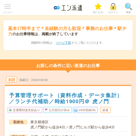
メニュー
気になる!
ログイン
検索
基本17時半まで＊未経験の方も歓迎＊事務のお仕事＊駅チ
カ
のお仕事情報は、掲載が終了しています
掲載時の情報は、
ページ下部
からご覧いただけます。
お探しの条件に近い派遣のお仕事
未読
掲載日
2026/08/08
予算管理サポート（資料作成・データ集計）
／ランチ代補助／時給1900円＠ 虎ノ門
交通費別途支給あり
土日祝日が休み
WEB登録OK
派遣
東京都港区
勤務地
虎ノ門駅から徒歩4分／虎ノ門ヒルズ駅から徒歩4分