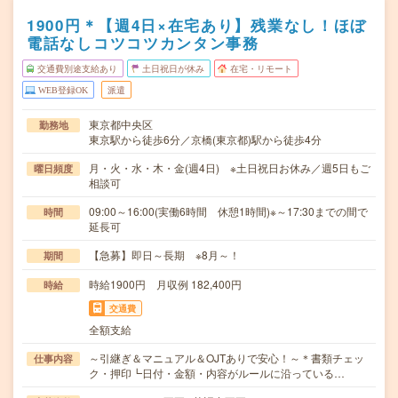
1900円＊【週4日×在宅あり】残業なし！ほぼ
電話なしコツコツカンタン事務
交通費別途支給あり
土日祝日が休み
在宅・リモート
WEB登録OK
派遣
東京都中央区
勤務地
東京駅から徒歩6分／京橋(東京都)駅から徒歩4分
月・火・水・木・金(週4日) ※土日祝日お休み／週5日もご
曜日頻度
相談可
09:00～16:00(実働6時間 休憩1時間)※～17:30までの間で
時間
延長可
【急募】即日～長期 ※8月～！
期間
時給1900円 月収例 182,400円
時給
交通費
全額支給
～引継ぎ＆マニュアル＆OJTありで安心！～＊書類チェッ
仕事内容
ク・押印┗日付・金額・内容がルールに沿っている…