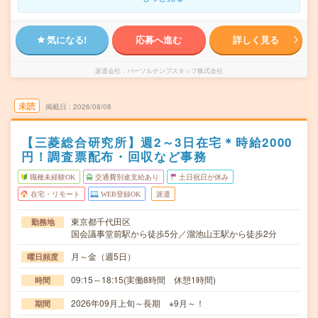
気になる!
応募へ進む
詳しく見る
派遣会社
パーソルテンプスタッフ株式会社
未読
掲載日
2026/08/08
【三菱総合研究所】週2～3日在宅＊時給2000
円！調査票配布・回収など事務
職種未経験OK
交通費別途支給あり
土日祝日が休み
在宅・リモート
WEB登録OK
派遣
東京都千代田区
勤務地
国会議事堂前駅から徒歩5分／溜池山王駅から徒歩2分
月～金（週5日）
曜日頻度
09:15～18:15(実働8時間 休憩1時間)
時間
2026年09月上旬～長期 ※9月～！
期間