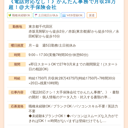
《電話対応なし！》かんたん事務で月収28万
超！@大手保険会社
職種未経験OK
土日祝日が休み
WEB登録OK
派遣
東京都千代田区
勤務地
赤坂見附駅から徒歩2分／赤坂(東京都)駅から徒歩10分／永
田町駅から徒歩10分
月～金 週5日勤務/土日祝休み
曜日頻度
9:00～17:30(実働7時間30分/休憩60分)
時間
※即日スタートOKで27年3月末までの期間限定！(スタート
期間
日の相談OK)
時給1750円 月収例:28万4375円(時給1750円×7時間30分
時給
×20日+残業10時間)
《電話対応ナシ！大手保険会社でかんたん事務*。》・書類
仕事内容
の開封・個人情報のデータ入力・封入する書類の準…
職種未経験OK / ブランクOK / パソコンスキル不要 / 英語力
応募資格
不要
◆未経験&ブランクOK！◆パソコンはスムーズな入力がで
きればOK！≪時間がない/まずは登録だけでもし…