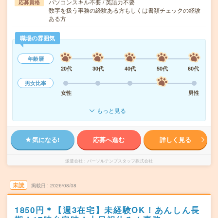
パソコンスキル不要 / 英語力不要
応募資格
数字を扱う事務の経験ある方もしくは書類チェックの経験
ある方
職場の雰囲気
年齢層
20代
30代
40代
50代
60代
男女比率
女性
男性
もっと見る
気になる!
応募へ進む
詳しく見る
派遣会社
パーソルテンプスタッフ株式会社
未読
掲載日
2026/08/08
1850円＊【週3在宅】未経験OK！あんしん長