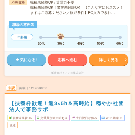
職種未経験OK / 英語力不要
応募資格
職種未経験OK！業界未経験OK！【こんな方におススメ！
まずはご応募ください／歓迎条件】PC入力できれ…
職場の雰囲気
年齢層
20代
30代
40代
50代
60代
気になる!
応募へ進む
詳しく見る
派遣会社
アデコ株式会社
未読
掲載日
2026/08/08
【扶養枠歓迎！週3×5h＆高時給】穏やか社団
法人で事務サポ
職種未経験OK
交通費別途支給あり
土日祝日が休み
WEB登録OK
派遣