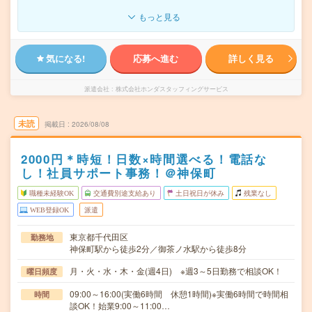
もっと見る
気になる!
応募へ進む
詳しく見る
派遣会社
株式会社ホンダスタッフィングサービス
未読
掲載日
2026/08/08
2000円＊時短！日数×時間選べる！電話な
し！社員サポート事務！＠神保町
職種未経験OK
交通費別途支給あり
土日祝日が休み
残業なし
WEB登録OK
派遣
東京都千代田区
勤務地
神保町駅から徒歩2分／御茶ノ水駅から徒歩8分
月・火・水・木・金(週4日) ※週3～5日勤務で相談OK！
曜日頻度
09:00～16:00(実働6時間 休憩1時間)※実働6時間で時間相
時間
談OK！始業9:00～11:00…