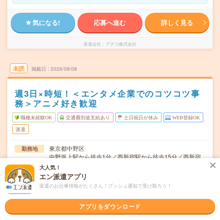
気になる!
応募へ進む
詳しく見る
派遣会社
アデコ株式会社
未読
掲載日
2026/08/08
週3日×時短！＜エンタメ企業でのコツコツ事
務＞アニメ好き歓迎
職種未経験OK
交通費別途支給あり
土日祝日が休み
WEB登録OK
派遣
東京都中野区
勤務地
中野坂上駅から徒歩1分／西新宿駅から徒歩15分／西新宿
五丁目駅から徒歩14分
大人気！
エン派遣アプリ
シフト制※土日休み！
曜日頻度
派遣のお仕事情報がたくさん！プッシュ通知で受け取ろう！
11:00～16:00(実働:4時間) (休憩60分)
時間
アプリをダウンロード
2026/9/上旬～長期（3カ月以上） ★9月～OK！
期間