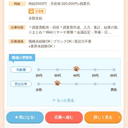
時給2000円 月収例 320,000円+残業代
時給
交通費
全額支給
＊調査票配布・回収＊調査票作成、入力、集計、結果の取
仕事内容
りまとめ＊Webリサーチ業務＊会議設定・準備・日…
職種未経験OK / ブランクOK / 英語力不要
応募資格
※業界未経験OK！
職場の雰囲気
年齢層
20代
30代
40代
50代
60代
男女比率
女性
男性
もっと見る
気になる!
応募へ進む
詳しく見る