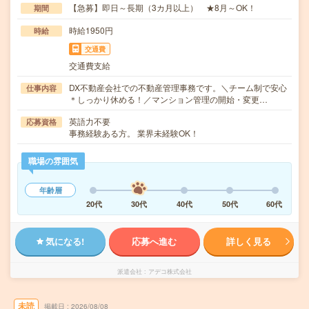
【急募】即日～長期（3カ月以上） ★8月～OK！
期間
時給1950円
時給
交通費
交通費支給
DX不動産会社での不動産管理事務です。＼チーム制で安心
仕事内容
＊しっかり休める！／マンション管理の開始・変更…
英語力不要
応募資格
事務経験ある方。 業界未経験OK！
職場の雰囲気
年齢層
20代
30代
40代
50代
60代
気になる!
応募へ進む
詳しく見る
派遣会社
アデコ株式会社
未読
掲載日
2026/08/08