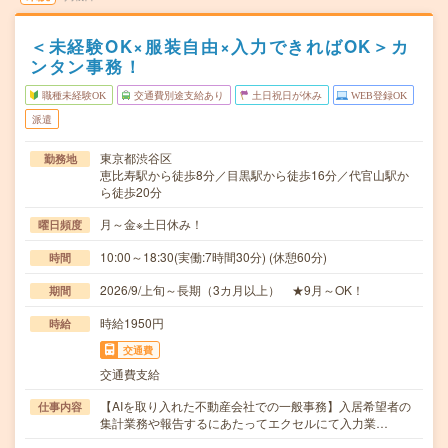
＜未経験OK×服装自由×入力できればOK＞カ
ンタン事務！
職種未経験OK
交通費別途支給あり
土日祝日が休み
WEB登録OK
派遣
東京都渋谷区
勤務地
恵比寿駅から徒歩8分／目黒駅から徒歩16分／代官山駅か
ら徒歩20分
月～金※土日休み！
曜日頻度
10:00～18:30(実働:7時間30分) (休憩60分)
時間
2026/9/上旬～長期（3カ月以上） ★9月～OK！
期間
時給1950円
時給
交通費
交通費支給
【AIを取り入れた不動産会社での一般事務】入居希望者の
仕事内容
集計業務や報告するにあたってエクセルにて入力業…