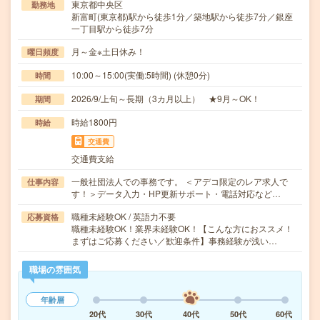
東京都中央区
勤務地
新富町(東京都)駅から徒歩1分／築地駅から徒歩7分／銀座
一丁目駅から徒歩7分
月～金※土日休み！
曜日頻度
10:00～15:00(実働:5時間) (休憩0分)
時間
2026/9/上旬～長期（3カ月以上） ★9月～OK！
期間
時給1800円
時給
交通費
交通費支給
一般社団法人での事務です。 ＜アデコ限定のレア求人で
仕事内容
す！＞データ入力・HP更新サポート・電話対応など…
職種未経験OK / 英語力不要
応募資格
職種未経験OK！業界未経験OK！【こんな方におススメ！
まずはご応募ください／歓迎条件】事務経験が浅い…
職場の雰囲気
年齢層
20代
30代
40代
50代
60代