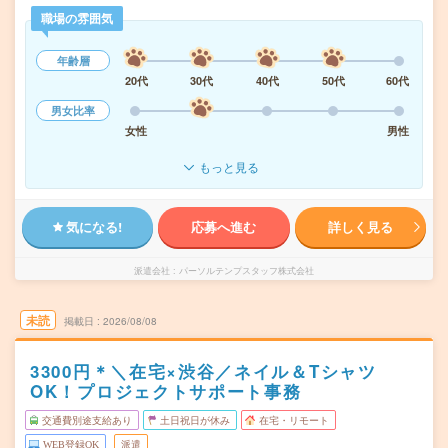
職場の雰囲気
年齢層
20代
30代
40代
50代
60代
男女比率
女性
男性
もっと見る
気になる!
応募へ進む
詳しく見る
派遣会社
パーソルテンプスタッフ株式会社
未読
掲載日
2026/08/08
3300円＊＼在宅×渋谷／ネイル＆Tシャツ
OK！プロジェクトサポート事務
交通費別途支給あり
土日祝日が休み
在宅・リモート
WEB登録OK
派遣