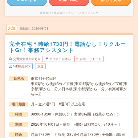
派遣会社
株式会社リクルートスタッフィング
未読
掲載日
2026/08/08
完全在宅＊時給1730円！電話なし！リクルー
トGr！事務アシスタント
交通費別途支給あり
土日祝日が休み
在宅・リモート
WEB登録OK
派遣
東京都千代田区
勤務地
東京駅から徒歩3分／京橋(東京都)駅から徒歩5分／宝町(東
京都)駅から---分／日本橋(東京都)駅から---分／有楽町駅か
ら---分
月～金／週5日 #週3日以上在宅
曜日頻度
09:00-18:00（休憩60分）実働8時間（残業少なめ！）
時間
2026年10月01日～長期 ※開始日相談OK ※10月～！
期間
時給1730円 月収例 28万円 時給1730円×実働8h×週5日
時給