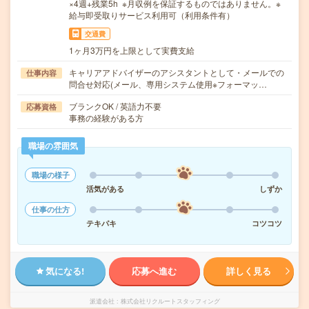
×4週+残業5h ※月収例を保証するものではありません。※
給与即受取りサービス利用可（利用条件有）
交通費
1ヶ月3万円を上限として実費支給
キャリアアドバイザーのアシスタントとして・メールでの
仕事内容
問合せ対応(メール、専用システム使用※フォーマッ…
ブランクOK / 英語力不要
応募資格
事務の経験がある方
職場の雰囲気
職場の様子
活気がある
しずか
仕事の仕方
テキパキ
コツコツ
気になる!
応募へ進む
詳しく見る
派遣会社
株式会社リクルートスタッフィング