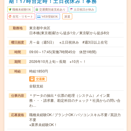
期！17時台定時！土日祝休み！事務
職種未経験OK
交通費別途支給あり
土日祝日が休み
在宅・リモート
WEB登録OK
派遣
東京都中央区
勤務地
日本橋(東京都)駅から徒歩1分／東京駅から徒歩8分
月～金（週5日） ※土日祝休み #週3日以上在宅
曜日頻度
09:00～17:45(実働7時間45分 休憩1時間)
時間
2026年10月上旬～長期 ※10月～！
期間
時給1850円
時給
交通費
全額支給
＊データの抽出＊伝票の処理（システム）メイン業
仕事内容
務・・・請求書、勘定科目のチェック＊社員からの問い合
わ…
職種未経験OK / ブランクOK / パソコンスキル不要 / 英語力
応募資格
不要
※業界未経験OK！