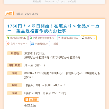
派遣会社
パーソルテンプスタッフ株式会社
未読
掲載日
2026/08/08
1750円＊＜即日開始！在宅あり＞食品メーカ
ー！製品規格書作成のお仕事
職種未経験OK
交通費別途支給あり
土日祝日が休み
残業なし
在宅・リモート
WEB登録OK
派遣
東京都千代田区
勤務地
麹町駅から徒歩7分／四ツ谷駅から徒歩8分
月～金（週5日）
曜日頻度
09:00～17:00(実働7時間15分 休憩45分)※8：30開始も相
時間
談OK！
【急募】即日～長期 ※8月～！
期間
時給1750円 月収例 253,750円
時給
交通費
全額支給