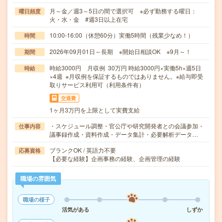
月～金／週3～5日の間で選択可 ※必ず勤務する曜日：
曜日頻度
火・水・金 #週3日以上在宅
10:00-16:00（休憩60分）実働5時間（残業少なめ！）
時間
2026年09月01日～長期 ※開始日相談OK ※9月～！
期間
時給3000円 月収例 30万円 時給3000円×実働5h×週5日
時給
×4週 ※月収例を保証するものではありません。※給与即受
取りサービス利用可（利用条件有）
交通費
1ヶ月3万円を上限として実費支給
・スケジュール調整・官公庁や研究開発者との会議参加・
仕事内容
議事録作成・資料作成・データ集計・必要解析データ…
ブランクOK / 英語力不要
応募資格
【必要な経験】企画事務の経験、企画管理の経験
職場の雰囲気
職場の様子
活気がある
しずか