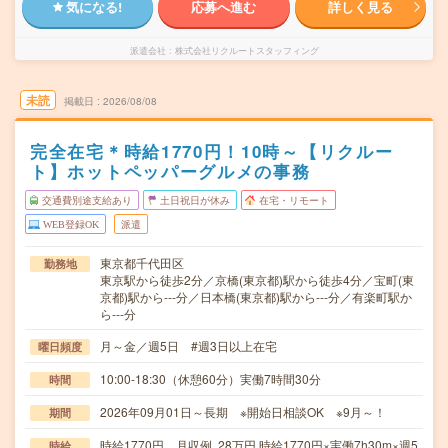
気になる!
応募へ進む
詳しく見る
派遣会社
株式会社リクルートスタッフィング
未読
掲載日
2026/08/08
完全在宅＊時給1770円！10時～【リクルー
ト】ホットペッパーグルメの事務
交通費別途支給あり
土日祝日が休み
在宅・リモート
WEB登録OK
派遣
東京都千代田区
勤務地
東京駅から徒歩2分／京橋(東京都)駅から徒歩4分／宝町(東
京都)駅から---分／日本橋(東京都)駅から---分／有楽町駅か
ら---分
月～金／週5日 #週3日以上在宅
曜日頻度
10:00-18:30（休憩60分）実働7時間30分
時間
2026年09月01日～長期 ※開始日相談OK ※9月～！
期間
時給1770円 月収例 28万円 時給1770円×実働7h30m×週5
時給