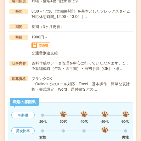
月曜～金曜※祝日は出勤です
曜日頻度
8:30～17:30（実働8時間）を基本としたフレックスタイム
時間
対応休憩時間_12:00～13:00（…
長期（3ヶ月更新）
期間
1900円～
時給
交通費
交通費別途支給
資料作成やデータ管理を中心に行っていただきます。１．
仕事内容
予算編成時（年次・四半期）・当初予算（OB）・事…
ブランクOK
応募資格
・Outlookでのメール対応・Excel：基本操作、簡単な表計
算・書式設定・Word：送付書などの…
職場の雰囲気
年齢層
20代
30代
40代
50代
60代
男女比率
女性
男性