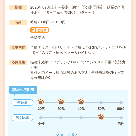
2026年09月上旬～長期 約1年間の期間限定 延長の可能
期間
性あり！10月開始相談OK！ ※9月～！
時給2000円～2100円
時給
交通費
全額支給
＊顧客リストのリサーチ・作成(LinkedInというアプリを使
仕事内容
用)＊↑のリスト顧客へメール(FMTあ…
職種未経験OK / ブランクOK / パソコンスキル不要 / 英語力
応募資格
不要
社外とのメール対応経験のある方♪（事務未経験OK）※業
界未経験OK！
職場の雰囲気
年齢層
20代
30代
40代
50代
60代
男女比率
女性
男性
もっと見る