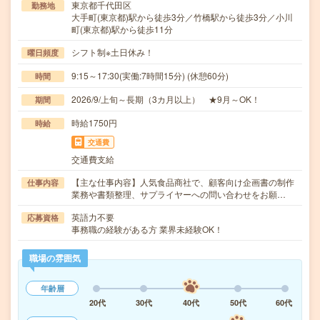
東京都千代田区
勤務地
大手町(東京都)駅から徒歩3分／竹橋駅から徒歩3分／小川
町(東京都)駅から徒歩11分
シフト制※土日休み！
曜日頻度
9:15～17:30(実働:7時間15分) (休憩60分)
時間
2026/9/上旬～長期（3カ月以上） ★9月～OK！
期間
時給1750円
時給
交通費
交通費支給
【主な仕事内容】人気食品商社で、顧客向け企画書の制作
仕事内容
業務や書類整理、サプライヤーへの問い合わせをお願…
英語力不要
応募資格
事務職の経験がある方 業界未経験OK！
職場の雰囲気
年齢層
20代
30代
40代
50代
60代