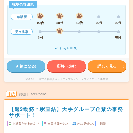
職場の雰囲気
年齢層
20代
30代
40代
50代
60代
男女比率
女性
男性
もっと見る
気になる!
応募へ進む
詳しく見る
派遣会社
株式会社綜合キャリアオプション オフィスワーク事業部
未読
掲載日
2026/08/08
【週3勤務＊駅直結】大手グループ企業の事務
サポート！
交通費別途支給あり
土日祝日が休み
WEB登録OK
派遣