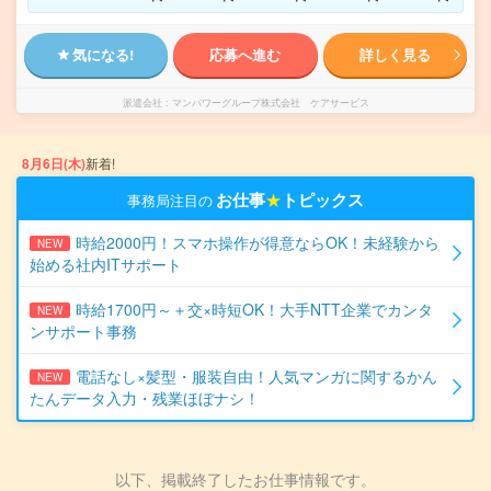
気になる!
応募へ進む
詳しく見る
派遣会社
マンパワーグループ株式会社 ケアサービス
8月6日(木)
新着!
お仕事
★
トピックス
事務局注目の
時給2000円！スマホ操作が得意ならOK！未経験から
NEW
始める社内ITサポート
時給1700円～＋交×時短OK！大手NTT企業でカンタ
NEW
ンサポート事務
電話なし×髪型・服装自由！人気マンガに関するかん
NEW
たんデータ入力・残業ほぼナシ！
以下、掲載終了したお仕事情報です。