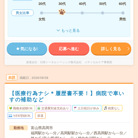
20代
30代
40代
50代
60代
男女比率
女性
男性
もっと見る
気になる!
応募へ進む
詳しく見る
派遣会社
日研トータルソーシング株式会社 メディカルケア事業部
未読
掲載日
2026/08/08
【医療行為ナシ＊履歴書不要！】病院で車い
すの補助など
職種未経験OK
交通費別途支給あり
土日祝日が休み
残業なし
WEB登録OK
派遣
富山県高岡市
勤務地
福岡駅から---分／高岡駅駅から---分／西高岡駅から---分／
旭ケ丘(富山県)駅から---分／越中中川駅から---分