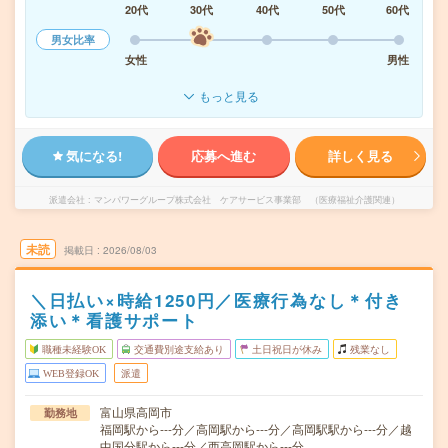
20代
30代
40代
50代
60代
男女比率
女性
男性
もっと見る
気になる!
応募へ進む
詳しく見る
派遣会社
マンパワーグループ株式会社 ケアサービス事業部 （医療福祉介護関連）
未読
掲載日
2026/08/03
＼日払い×時給1250円／医療行為なし＊付き
添い＊看護サポート
職種未経験OK
交通費別途支給あり
土日祝日が休み
残業なし
WEB登録OK
派遣
富山県高岡市
勤務地
福岡駅から---分／高岡駅から---分／高岡駅駅から---分／越
中国分駅から---分／西高岡駅から---分