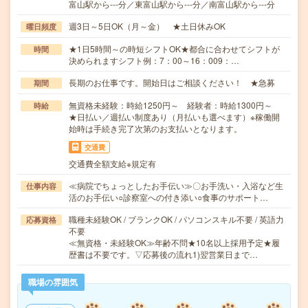
富山駅から---分／東富山駅から---分／南富山駅から---分
週3日～5日OK（月～金） ★土日休みOK
曜日頻度
★1日5時間～の時短シフトOK★都合に合わせてシフトが
時間
決められますシフト例：7：00～16：009：…
長期のお仕事です。開始日はご相談ください！ ★急募
期間
無資格未経験：時給1250円～ 経験者：時給1300円～
時給
★日払い／週払い制度あり（月払いも選べます）※稼働開
始時は手続き完了次第のお支払いとなります。
交通費
交通費全額支給※規定有
≪病院でちょっとしたお手伝い≫〇お手洗い・入浴など生
仕事内容
活のお手伝い○診察室への付き添い○食事のサポート…
職種未経験OK / ブランクOK / パソコンスキル不要 / 英語力
応募資格
不要
≪無資格・未経験OK≫年齢不問★10名以上採用予定★履
歴書は不要です。▽応募後の流れ1)翌営業日まで…
職場の雰囲気