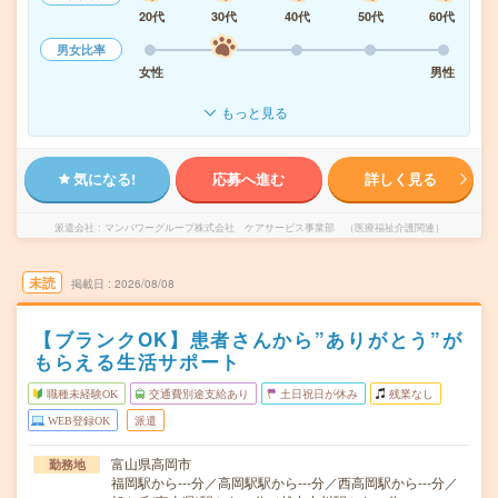
20代
30代
40代
50代
60代
男女比率
女性
男性
もっと見る
気になる!
応募へ進む
詳しく見る
派遣会社
マンパワーグループ株式会社 ケアサービス事業部 （医療福祉介護関連）
未読
掲載日
2026/08/08
【ブランクOK】患者さんから”ありがとう”が
もらえる生活サポート
職種未経験OK
交通費別途支給あり
土日祝日が休み
残業なし
WEB登録OK
派遣
富山県高岡市
勤務地
福岡駅から---分／高岡駅駅から---分／西高岡駅から---分／