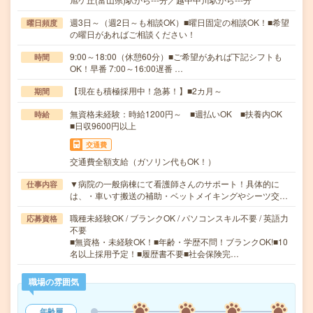
週3日～（週2日～も相談OK）■曜日固定の相談OK！■希望
曜日頻度
の曜日があればご相談ください！
9:00～18:00（休憩60分）■ご希望があれば下記シフトも
時間
OK！早番 7:00～16:00遅番 …
【現在も積極採用中！急募！】■2カ月～
期間
無資格未経験：時給1200円～ ■週払いOK ■扶養内OK
時給
■日収9600円以上
交通費
交通費全額支給（ガソリン代もOK！）
▼病院の一般病棟にて看護師さんのサポート！具体的に
仕事内容
は、・車いす搬送の補助・ベットメイキングやシーツ交…
職種未経験OK / ブランクOK / パソコンスキル不要 / 英語力
応募資格
不要
■無資格・未経験OK！■年齢・学歴不問！ブランクOK!■10
名以上採用予定！■履歴書不要■社会保険完…
職場の雰囲気
年齢層