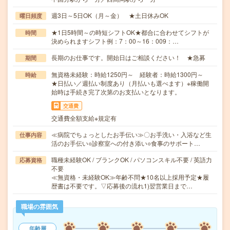
週3日～5日OK（月～金） ★土日休みOK
曜日頻度
★1日5時間～の時短シフトOK★都合に合わせてシフトが
時間
決められますシフト例：7：00～16：009：…
長期のお仕事です。開始日はご相談ください！ ★急募
期間
無資格未経験：時給1250円～ 経験者：時給1300円～
時給
★日払い／週払い制度あり（月払いも選べます）※稼働開
始時は手続き完了次第のお支払いとなります。
交通費
交通費全額支給※規定有
≪病院でちょっとしたお手伝い≫〇お手洗い・入浴など生
仕事内容
活のお手伝い○診察室への付き添い○食事のサポート…
職種未経験OK / ブランクOK / パソコンスキル不要 / 英語力
応募資格
不要
≪無資格・未経験OK≫年齢不問★10名以上採用予定★履
歴書は不要です。▽応募後の流れ1)翌営業日まで…
職場の雰囲気
年齢層