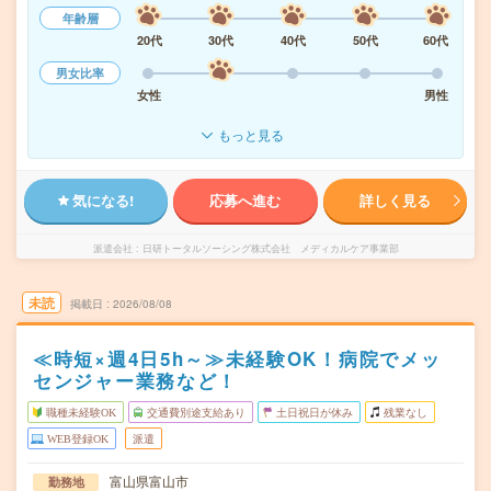
年齢層
20代
30代
40代
50代
60代
男女比率
女性
男性
もっと見る
気になる!
応募へ進む
詳しく見る
派遣会社
日研トータルソーシング株式会社 メディカルケア事業部
未読
掲載日
2026/08/08
≪時短×週4日5h～≫未経験OK！病院でメッ
センジャー業務など！
職種未経験OK
交通費別途支給あり
土日祝日が休み
残業なし
WEB登録OK
派遣
富山県富山市
勤務地