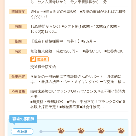
ら---分／六渡寺駅から---分／東新湊駅から---分
週4日～■曜日固定の相談OK！■希望の曜日があればご相談
曜日頻度
ください！
1日5時間からOK！■シフト例(1)8:00～13:00(2)10:00～
時間
15:00(3)12:00…
【現在も積極採用中！急募！】■2カ月～
期間
無資格未経験：時給1200円～ ■週払いOK ■扶養内OK
時給
交通費
交通費全額支給
▼病院の一般病棟にて看護師さんのサポート！具体的に
仕事内容
は、・器具の洗浄・ベットメイキングやシーツ交換・移…
職種未経験OK / ブランクOK / パソコンスキル不要 / 英語力
応募資格
不要
■無資格・未経験OK！■年齢・学歴不問！ブランクOK!■10
名以上採用予定！■履歴書不要■社会保険完…
職場の雰囲気
年齢層