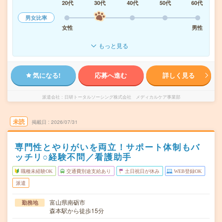
20代
30代
40代
50代
60代
男女比率
女性
男性
もっと見る
気になる!
応募へ進む
詳しく見る
派遣会社
日研トータルソーシング株式会社 メディカルケア事業部
未読
掲載日
2026/07/31
専門性とやりがいを両立！サポート体制もバ
ッチリ○経験不問／看護助手
職種未経験OK
交通費別途支給あり
土日祝日が休み
WEB登録OK
派遣
富山県南砺市
勤務地
森本駅から徒歩15分