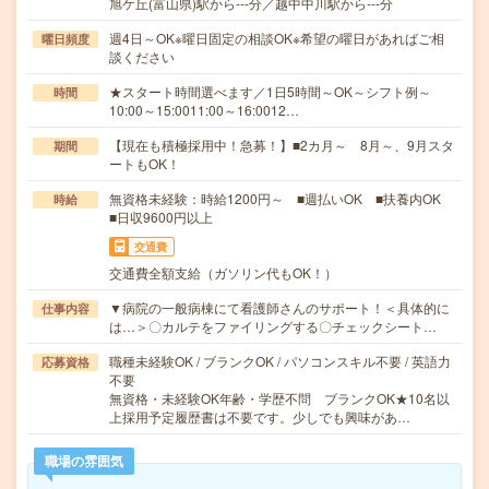
旭ケ丘(富山県)駅から---分／越中中川駅から---分
週4日～OK※曜日固定の相談OK※希望の曜日があればご相
曜日頻度
談ください
★スタート時間選べます／1日5時間～OK～シフト例～
時間
10:00～15:0011:00～16:0012…
【現在も積極採用中！急募！】■2カ月～ 8月～、9月スタ
期間
ートもOK！
無資格未経験：時給1200円～ ■週払いOK ■扶養内OK
時給
■日収9600円以上
交通費
交通費全額支給（ガソリン代もOK！）
▼病院の一般病棟にて看護師さんのサポート！＜具体的に
仕事内容
は…＞〇カルテをファイリングする〇チェックシート…
職種未経験OK / ブランクOK / パソコンスキル不要 / 英語力
応募資格
不要
無資格・未経験OK年齢・学歴不問 ブランクOK★10名以
上採用予定履歴書は不要です。少しでも興味があ…
職場の雰囲気