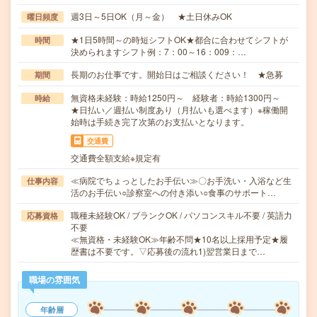
週3日～5日OK（月～金） ★土日休みOK
曜日頻度
★1日5時間～の時短シフトOK★都合に合わせてシフトが
時間
決められますシフト例：7：00～16：009：…
長期のお仕事です。開始日はご相談ください！ ★急募
期間
無資格未経験：時給1250円～ 経験者：時給1300円～
時給
★日払い／週払い制度あり（月払いも選べます）※稼働開
始時は手続き完了次第のお支払いとなります。
交通費
交通費全額支給※規定有
≪病院でちょっとしたお手伝い≫〇お手洗い・入浴など生
仕事内容
活のお手伝い○診察室への付き添い○食事のサポート…
職種未経験OK / ブランクOK / パソコンスキル不要 / 英語力
応募資格
不要
≪無資格・未経験OK≫年齢不問★10名以上採用予定★履
歴書は不要です。▽応募後の流れ1)翌営業日まで…
職場の雰囲気
年齢層