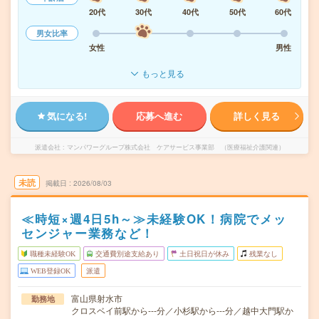
20代
30代
40代
50代
60代
男女比率
女性
男性
もっと見る
気になる!
応募へ進む
詳しく見る
派遣会社
マンパワーグループ株式会社 ケアサービス事業部 （医療福祉介護関連）
未読
掲載日
2026/08/03
≪時短×週4日5h～≫未経験OK！病院でメッ
センジャー業務など！
職種未経験OK
交通費別途支給あり
土日祝日が休み
残業なし
WEB登録OK
派遣
富山県射水市
勤務地
クロスベイ前駅から---分／小杉駅から---分／越中大門駅か