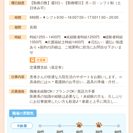
【勤務日数】週3日～【勤務曜日】月～日・シフト制（土
曜日頻度
日休み可）
6時間～▼シフト9:00～16:007:00～17:0011:00～20:00
時間
長期
期間
時給1250～1400円 ■未経験者時給1250円 ■経験者時給
時給
1350円 ■介護福祉士時給1400円 ★日払い・週払い制度
あり ※規約の詳細は、ご就業時に担当にお問合せ下さいま
せ
交通費
交通費支給（規定有）
患者さんの快適な入院生活のサポートをお願いします。≪
仕事内容
具体的には≫＊看護師のお手伝い…器具の準備・片付…
職種未経験OK / ブランクOK / 英語力不要
応募資格
医療系の知識や経験は必要なし！未経験の方も、久しぶり
にお仕事復帰したい方も歓迎♪＊家庭と上手に両立し…
職場の雰囲気
年齢層
20代
30代
40代
50代
60代