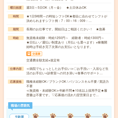
週3日～5日OK（月～金） ★土日休みOK
曜日頻度
★1日5時間～の時短シフトOK★都合に合わせてシフトが
時間
決められますシフト例：7：00～16：009：…
長期のお仕事です。開始日はご相談ください！ ★急募
期間
無資格未経験：時給1250円～ 経験者：時給1300円～
時給
★日払い／週払い制度あり（月払いも選べます）※稼働開
始時は手続き完了次第のお支払いとなります。
交通費
交通費全額支給※規定有
≪病院でちょっとしたお手伝い≫〇お手洗い・入浴など生
仕事内容
活のお手伝い○診察室への付き添い○食事のサポート…
職種未経験OK / ブランクOK / パソコンスキル不要 / 英語力
応募資格
不要
≪無資格・未経験OK≫年齢不問★10名以上採用予定★履
歴書は不要です。▽応募後の流れ1)翌営業日まで…
職場の雰囲気
年齢層