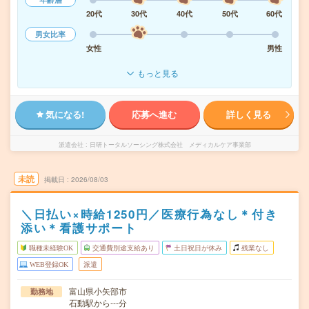
20代
30代
40代
50代
60代
男女比率
女性
男性
もっと見る
気になる!
応募へ進む
詳しく見る
派遣会社
日研トータルソーシング株式会社 メディカルケア事業部
未読
掲載日
2026/08/03
＼日払い×時給1250円／医療行為なし＊付き
添い＊看護サポート
職種未経験OK
交通費別途支給あり
土日祝日が休み
残業なし
WEB登録OK
派遣
富山県小矢部市
勤務地
石動駅から---分