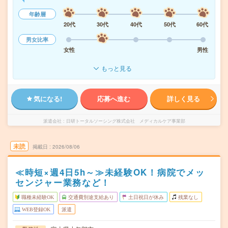
年齢層
20代
30代
40代
50代
60代
男女比率
女性
男性
もっと見る
気になる!
応募へ進む
詳しく見る
派遣会社
日研トータルソーシング株式会社 メディカルケア事業部
未読
掲載日
2026/08/06
≪時短×週4日5h～≫未経験OK！病院でメッ
センジャー業務など！
職種未経験OK
交通費別途支給あり
土日祝日が休み
残業なし
WEB登録OK
派遣