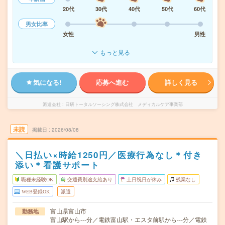
20代
30代
40代
50代
60代
男女比率
女性
男性
もっと見る
気になる!
応募へ進む
詳しく見る
派遣会社
日研トータルソーシング株式会社 メディカルケア事業部
未読
掲載日
2026/08/08
＼日払い×時給1250円／医療行為なし＊付き
添い＊看護サポート
職種未経験OK
交通費別途支給あり
土日祝日が休み
残業なし
WEB登録OK
派遣
富山県富山市
勤務地
富山駅から---分／電鉄富山駅・エスタ前駅から---分／電鉄