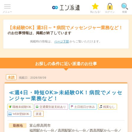
メニュー
気になる!
ログイン
検索
【未経験OK】週3日～＊病院でメッセンジャー業務など！
のお仕事情報は、掲載が終了しています
掲載時の情報は、
ページ下部
からご覧いただけます。
お探しの条件に近い派遣のお仕事
未読
掲載日
2026/08/09
≪週4日・時短OK≫未経験OK！病院でメッセ
ンジャー業務など！
職種未経験OK
交通費別途支給あり
土日祝日が休み
残業なし
WEB登録OK
派遣
富山県高岡市
勤務地
福岡駅から---分／高岡駅駅から---分／西高岡駅から---分／