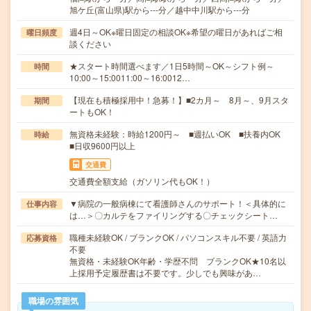
旭ケ丘(富山県)駅から---分／越中中川駅から---分
週4日～OK※曜日固定の相談OK※希望の曜日があればご相
曜日頻度
談ください
★スタート時間選べます／1日5時間～OK～シフト例～
時間
10:00～15:0011:00～16:0012…
【現在も積極採用中！急募！】■2カ月～ 8月～、9月スタ
期間
ートもOK！
無資格未経験：時給1200円～ ■週払いOK ■扶養内OK
時給
■日収9600円以上
交通費
交通費全額支給（ガソリン代もOK！）
▼病院の一般病棟にて看護師さんのサポート！＜具体的に
仕事内容
は…＞〇カルテをファイリングする〇チェックシート…
職種未経験OK / ブランクOK / パソコンスキル不要 / 英語力
応募資格
不要
無資格・未経験OK年齢・学歴不問 ブランクOK★10名以
上採用予定履歴書は不要です。少しでも興味があ…
職場の雰囲気