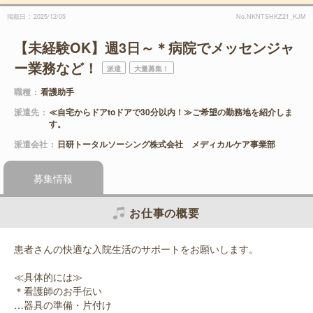
掲載日
2025/12/05
No.NKNTSHKZ21_KJM
【未経験OK】週3日～＊病院でメッセンジャ
ー業務など！
派遣
大量募集！
職種
看護助手
派遣先
≪自宅からドアtoドアで30分以内！≫ご希望の勤務地を紹介しま
す。
派遣会社
日研トータルソーシング株式会社 メディカルケア事業部
募集情報
お仕事の概要
患者さんの快適な入院生活のサポートをお願いします。
≪具体的には≫
＊看護師のお手伝い
…器具の準備・片付け