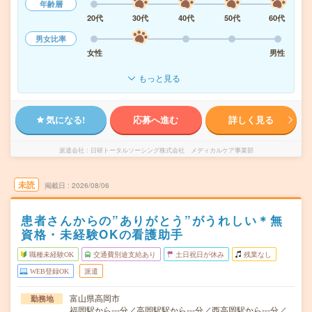
年齢層
20代
30代
40代
50代
60代
男女比率
女性
男性
もっと見る
気になる!
応募へ進む
詳しく見る
派遣会社
日研トータルソーシング株式会社 メディカルケア事業部
未読
掲載日
2026/08/06
患者さんからの”ありがとう”がうれしい＊無
資格・未経験OKの看護助手
職種未経験OK
交通費別途支給あり
土日祝日が休み
残業なし
WEB登録OK
派遣
富山県高岡市
勤務地
福岡駅から---分／高岡駅駅から---分／西高岡駅から---分／