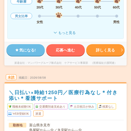
年齢層
20代
30代
40代
50代
60代
男女比率
女性
男性
もっと見る
気になる!
応募へ進む
詳しく見る
派遣会社
マンパワーグループ株式会社 ケアサービス事業部 （医療福祉介護関連）
未読
掲載日
2026/08/08
＼日払い×時給1250円／医療行為なし＊付き
添い＊看護サポート
職種未経験OK
交通費別途支給あり
土日祝日が休み
残業なし
WEB登録OK
派遣
富山県氷見市
勤務地
島尾駅から---分／氷見駅から---分