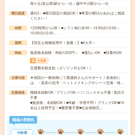
旭ケ丘(富山県)駅から---分／越中中川駅から---分
週4日～■曜日固定の相談OK！■希望の曜日があればご相談
曜日頻度
ください！
1日5時間からOK！■シフト例(1)8:00～13:00(2)10:00～
時間
15:00(3)12:00…
【現在も積極採用中！急募！】■2カ月～
期間
無資格未経験：時給1200円～ ■週払いOK ■扶養内OK
時給
交通費
交通費全額支給（ガソリン代もOK！）
▼病院の一般病棟にて看護師さんのサポート！具体的に
仕事内容
は、・器具の洗浄・ベットメイキングやシーツ交換・移…
職種未経験OK / ブランクOK / パソコンスキル不要 / 英語力
応募資格
不要
■無資格・未経験OK！■年齢・学歴不問！ブランクOK!■10
名以上採用予定！■履歴書不要■社会保険完…
職場の雰囲気
年齢層