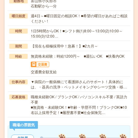
富山県小矢部市
勤務地
石動駅から---分
週4日～■曜日固定の相談OK！■希望の曜日があればご相談
曜日頻度
ください！
1日5時間からOK！■シフト例(1)8:00～13:00(2)10:00～
時間
15:00(3)12:00…
【現在も積極採用中！急募！】■2カ月～
期間
無資格未経験：時給1200円～ ■週払いOK ■扶養内OK
時給
交通費
交通費全額支給
▼病院の一般病棟にて看護師さんのサポート！具体的に
仕事内容
は、・器具の洗浄・ベットメイキングやシーツ交換・移…
職種未経験OK / ブランクOK / パソコンスキル不要 / 英語力
応募資格
不要
■無資格・未経験OK！■年齢・学歴不問！ブランクOK!■10
名以上採用予定！■履歴書不要■社会保険完…
職場の雰囲気
年齢層