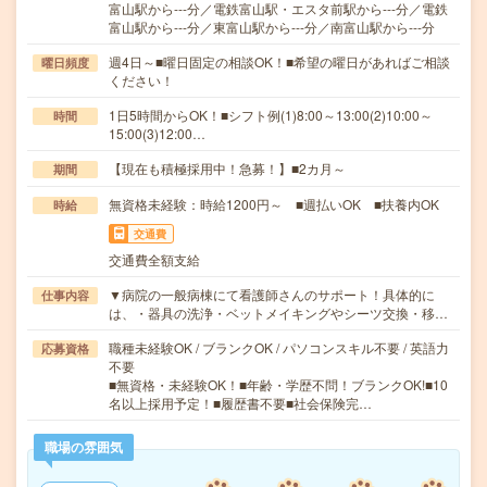
富山駅から---分／電鉄富山駅・エスタ前駅から---分／電鉄
富山駅から---分／東富山駅から---分／南富山駅から---分
週4日～■曜日固定の相談OK！■希望の曜日があればご相談
曜日頻度
ください！
1日5時間からOK！■シフト例(1)8:00～13:00(2)10:00～
時間
15:00(3)12:00…
【現在も積極採用中！急募！】■2カ月～
期間
無資格未経験：時給1200円～ ■週払いOK ■扶養内OK
時給
交通費
交通費全額支給
▼病院の一般病棟にて看護師さんのサポート！具体的に
仕事内容
は、・器具の洗浄・ベットメイキングやシーツ交換・移…
職種未経験OK / ブランクOK / パソコンスキル不要 / 英語力
応募資格
不要
■無資格・未経験OK！■年齢・学歴不問！ブランクOK!■10
名以上採用予定！■履歴書不要■社会保険完…
職場の雰囲気