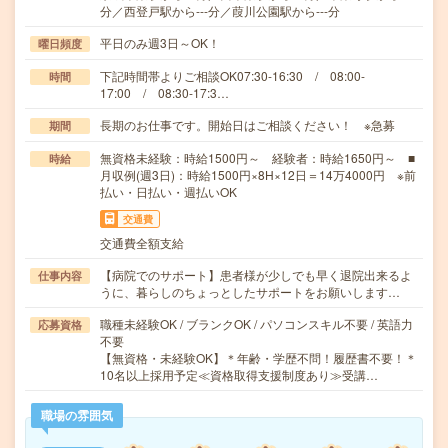
分／西登戸駅から---分／葭川公園駅から---分
平日のみ週3日～OK！
曜日頻度
下記時間帯よりご相談OK07:30-16:30 / 08:00-
時間
17:00 / 08:30-17:3…
長期のお仕事です。開始日はご相談ください！ ※急募
期間
無資格未経験：時給1500円～ 経験者：時給1650円～ ■
時給
月収例(週3日)：時給1500円×8H×12日＝14万4000円 ※前
払い・日払い・週払いOK
交通費
交通費全額支給
【病院でのサポート】患者様が少しでも早く退院出来るよ
仕事内容
うに、暮らしのちょっとしたサポートをお願いします…
職種未経験OK / ブランクOK / パソコンスキル不要 / 英語力
応募資格
不要
【無資格・未経験OK】＊年齢・学歴不問！履歴書不要！＊
10名以上採用予定≪資格取得支援制度あり≫受講…
職場の雰囲気