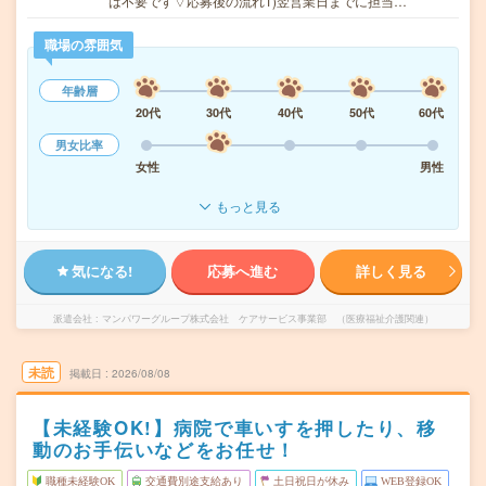
は不要です▽応募後の流れ1)翌営業日までに担当…
職場の雰囲気
年齢層
20代
30代
40代
50代
60代
男女比率
女性
男性
もっと見る
気になる!
応募へ進む
詳しく見る
派遣会社
マンパワーグループ株式会社 ケアサービス事業部 （医療福祉介護関連）
未読
掲載日
2026/08/08
【未経験OK!】病院で車いすを押したり、移
動のお手伝いなどをお任せ！
職種未経験OK
交通費別途支給あり
土日祝日が休み
WEB登録OK