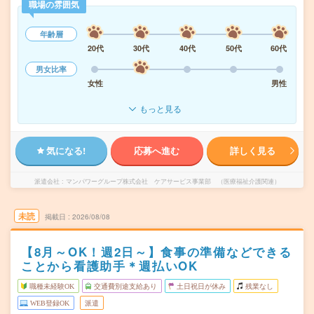
職場の雰囲気
年齢層
20代
30代
40代
50代
60代
男女比率
女性
男性
もっと見る
気になる!
応募へ進む
詳しく見る
派遣会社
マンパワーグループ株式会社 ケアサービス事業部 （医療福祉介護関連）
未読
掲載日
2026/08/08
【8月～OK！週2日～】食事の準備などできる
ことから看護助手＊週払いOK
職種未経験OK
交通費別途支給あり
土日祝日が休み
残業なし
WEB登録OK
派遣