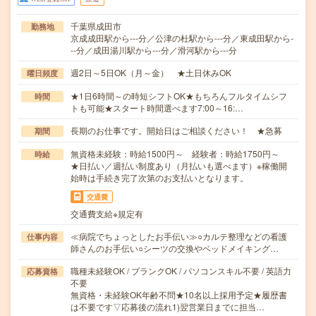
千葉県成田市
勤務地
京成成田駅から---分／公津の杜駅から---分／東成田駅から-
--分／成田湯川駅から---分／滑河駅から---分
週2日～5日OK（月～金） ★土日休みOK
曜日頻度
★1日6時間～の時短シフトOK★もちろんフルタイムシフ
時間
トも可能★スタート時間選べます7:00～16:…
長期のお仕事です。開始日はご相談ください！ ★急募
期間
無資格未経験：時給1500円～ 経験者：時給1750円～
時給
★日払い／週払い制度あり（月払いも選べます）※稼働開
始時は手続き完了次第のお支払いとなります。
交通費
交通費支給※規定有
≪病院でちょっとしたお手伝い≫○カルテ整理などの看護
仕事内容
師さんのお手伝い○シーツの交換やベッドメイキング…
職種未経験OK / ブランクOK / パソコンスキル不要 / 英語力
応募資格
不要
無資格・未経験OK年齢不問★10名以上採用予定★履歴書
は不要です▽応募後の流れ1)翌営業日までに担当…