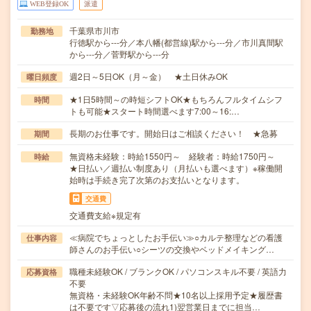
WEB登録OK
派遣
千葉県市川市
勤務地
行徳駅から---分／本八幡(都営線)駅から---分／市川真間駅
から---分／菅野駅から---分
週2日～5日OK（月～金） ★土日休みOK
曜日頻度
★1日5時間～の時短シフトOK★もちろんフルタイムシフ
時間
トも可能★スタート時間選べます7:00～16:…
長期のお仕事です。開始日はご相談ください！ ★急募
期間
無資格未経験：時給1550円～ 経験者：時給1750円～
時給
★日払い／週払い制度あり（月払いも選べます）※稼働開
始時は手続き完了次第のお支払いとなります。
交通費
交通費支給※規定有
≪病院でちょっとしたお手伝い≫○カルテ整理などの看護
仕事内容
師さんのお手伝い○シーツの交換やベッドメイキング…
職種未経験OK / ブランクOK / パソコンスキル不要 / 英語力
応募資格
不要
無資格・未経験OK年齢不問★10名以上採用予定★履歴書
は不要です▽応募後の流れ1)翌営業日までに担当…