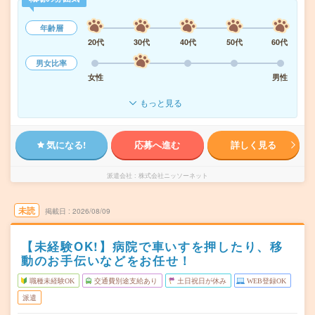
年齢層
20代
30代
40代
50代
60代
男女比率
女性
男性
もっと見る
気になる!
応募へ進む
詳しく見る
派遣会社
株式会社ニッソーネット
未読
掲載日
2026/08/09
【未経験OK!】病院で車いすを押したり、移
動のお手伝いなどをお任せ！
職種未経験OK
交通費別途支給あり
土日祝日が休み
WEB登録OK
派遣