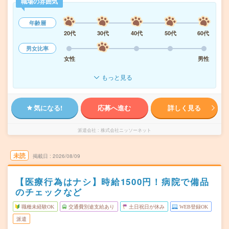
職場の雰囲気
年齢層
20代
30代
40代
50代
60代
男女比率
女性
男性
もっと見る
気になる!
応募へ進む
詳しく見る
派遣会社
株式会社ニッソーネット
未読
掲載日
2026/08/09
【医療行為はナシ】時給1500円！病院で備品
のチェックなど
職種未経験OK
交通費別途支給あり
土日祝日が休み
WEB登録OK
派遣