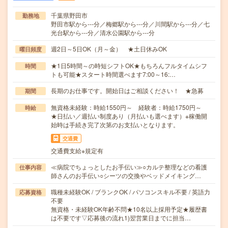
千葉県野田市
勤務地
野田市駅から---分／梅郷駅から---分／川間駅から---分／七
光台駅から---分／清水公園駅から---分
週2日～5日OK（月～金） ★土日休みOK
曜日頻度
★1日5時間～の時短シフトOK★もちろんフルタイムシフ
時間
トも可能★スタート時間選べます7:00～16:…
長期のお仕事です。開始日はご相談ください！ ★急募
期間
無資格未経験：時給1550円～ 経験者：時給1750円～
時給
★日払い／週払い制度あり（月払いも選べます）※稼働開
始時は手続き完了次第のお支払いとなります。
交通費
交通費支給※規定有
≪病院でちょっとしたお手伝い≫○カルテ整理などの看護
仕事内容
師さんのお手伝い○シーツの交換やベッドメイキング…
職種未経験OK / ブランクOK / パソコンスキル不要 / 英語力
応募資格
不要
無資格・未経験OK年齢不問★10名以上採用予定★履歴書
は不要です▽応募後の流れ1)翌営業日までに担当…