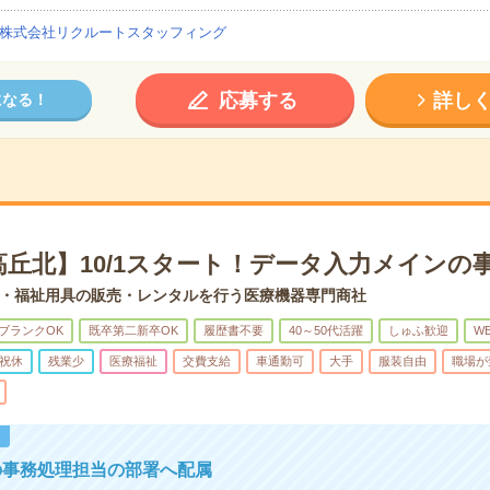
株式会社リクルートスタッフィング
応募する
詳し
になる！
高丘北】10/1スタート！データ入力メインの
・福祉用具の販売・レンタルを行う医療機器専門商社
ブランクOK
既卒第二新卒OK
履歴書不要
40～50代活躍
しゅふ歓迎
W
祝休
残業少
医療福祉
交費支給
車通勤可
大手
服装自由
職場が
！
の事務処理担当の部署へ配属