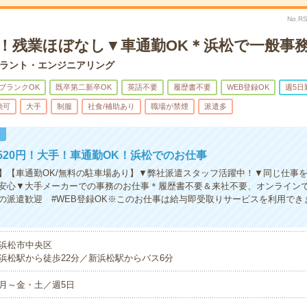
No.R
K！残業ほぼなし▼車通勤OK＊浜松で一般事
ラント・エンジニアリング
ブランクOK
既卒第二新卒OK
英語不要
履歴書不要
WEB登録OK
週5日
勤可
大手
制服
社食/補助あり
職場が禁煙
派遣多
！
520円！大手！車通勤OK！浜松でのお仕事
】【車通勤OK/無料の駐車場あり】▼弊社派遣スタッフ活躍中！▼同じ仕事
安心▼大手メーカーでの事務のお仕事＊履歴書不要＆来社不要、オンラインで
ての派遣歓迎 #WEB登録OK※このお仕事は給与即受取りサービスを利用でき
浜松市中央区
浜松駅から徒歩22分／新浜松駅からバス6分
月～金・土／週5日