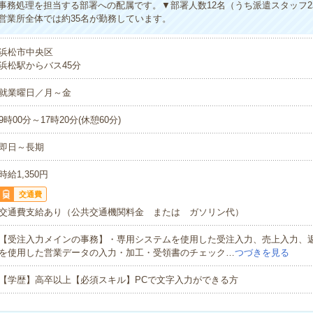
事務処理を担当する部署への配属です。▼部署人数12名（うち派遣スタッフ2
営業所全体では約35名が勤務しています。
浜松市中央区
浜松駅からバス45分
就業曜日／月～金
9時00分～17時20分(休憩60分)
即日～長期
時給1,350円
交通費
交通費支給あり（公共交通機関料金 または ガソリン代）
【受注入力メインの事務】・専用システムを使用した受注入力、売上入力、返品
を使用した営業データの入力・加工・受領書のチェック…
つづきを見る
【学歴】高卒以上【必須スキル】PCで文字入力ができる方