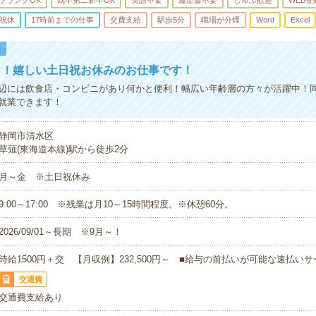
ブランクOK
既卒第二新卒OK
英語不要
履歴書不要
しゅふ歓迎
WEB登
祝休
17時前までの仕事
交費支給
駅歩5分
職場が分煙
Word
Excel
！
ト！嬉しい土日祝お休みのお仕事です！
辺には飲食店・コンビニがあり何かと便利！幅広い年齢層の方々が活躍中！
就業できます！
静岡市清水区
草薙(東海道本線)駅から徒歩2分
月～金 ※土日祝休み
9:00～17:00 ※残業は月10～15時間程度。※休憩60分。
2026/09/01～長期 ※9月～！
時給1500円＋交 【月収例】232,500円～ ■給与の前払いが可能な速払い
交通費
交通費支給あり