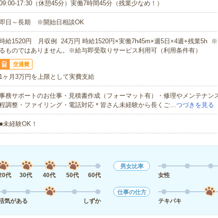
09:00-17:30（休憩45分）実働7時間45分（残業少なめ！）
即日～長期 ※開始日相談OK
時給1520円 月収例 24万円 時給1520円×実働7h45m×週5日×4週+残業5h
るものではありません。※給与即受取りサービス利用可（利用条件有）
交通費
1ヶ月3万円を上限として実費支給
事務サポートのお仕事・見積書作成（フォーマット有）・修理やメンテナン
程調整・ファイリング・電話対応＊皆さん未経験から長くご…
つづきを見る
■未経験OK！
男女比率
20代
30代
40代
50代
60代
女性
仕事の仕方
活気がある
しずか
テキパキ