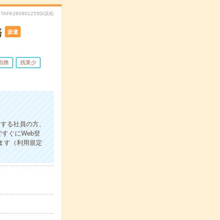
STAFK260801255D/浜松
務
派遣
勤務
残業少
をする社員の方、
すぐにWeb登
ます（利用規定