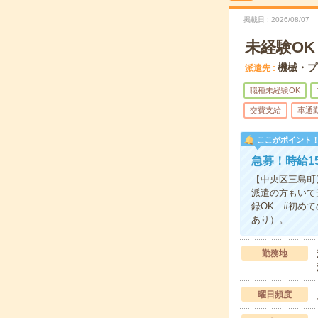
掲載日
2026/08/07
未経験O
機械・プ
派遣先
職種未経験OK
交費支給
車通
ここがポイント
急募！時給1
【中央区三島町
派遣の方もいて
録OK #初め
あり）。
勤務地
曜日頻度