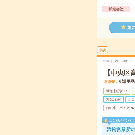
派遣会社
気
未読
掲載日
2026/08/07
【中央区
介護用品
派遣先
職種未経験OK
週5日勤務
土日
自転車・バイクOK
ここがポイント
浜松営業所