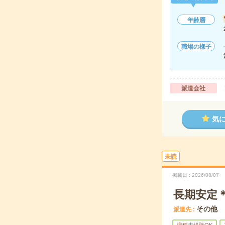
年齢層
職場の様子
派遣会社
気
未読
掲載日
2026/08/07
長期安定
その他
派遣先