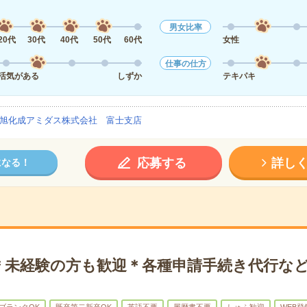
男女比率
20代
30代
40代
50代
60代
女性
仕事の仕方
活気がある
しずか
テキパキ
旭化成アミダス株式会社 富士支店
応募する
詳し
になる！
＊未経験の方も歓迎＊各種申請手続き代行な