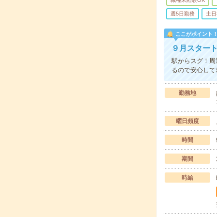
職種未経験OK
週5日勤務
土日
ここがポイント
９月スター
駅からスグ！周
るので安心して
勤務地
曜日頻度
時間
期間
時給