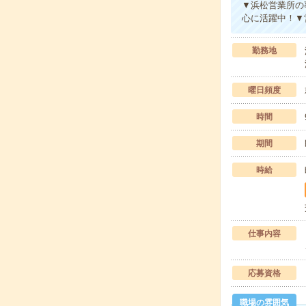
▼浜松営業所の
心に活躍中！▼
勤務地
曜日頻度
時間
期間
時給
仕事内容
応募資格
職場の雰囲気