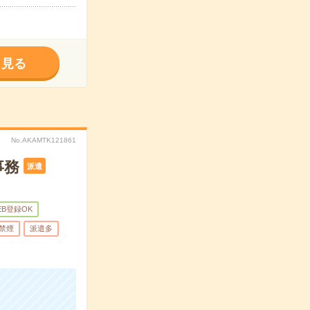
く見る
No.AKAMTK121861
事務
派遣
EB登録OK
禁煙
派遣多