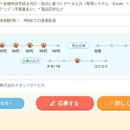
＊各種申請手続き代行・指示に基づくデータ入力（専用システム・Excel）＊
アップ（手順書あり）＊電話応対など
未経験OK！ #初めての派遣歓迎
男女比率
20代
30代
40代
50代
60代
女性
仕事の仕方
テキパキ
コツコツ
株式会社スタッフサービス
応募する
詳し
になる！