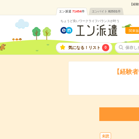
【経験
エン派遣
71454
件
エンバイト
82531
件
ちょうど良いワークライフバランスが叶う
関東版
気になる！リスト
0
保存し
【経験者
未読