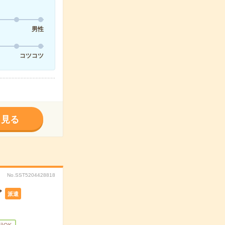
男性
コツコツ
く見る
No.SST5204428818
ど
派遣