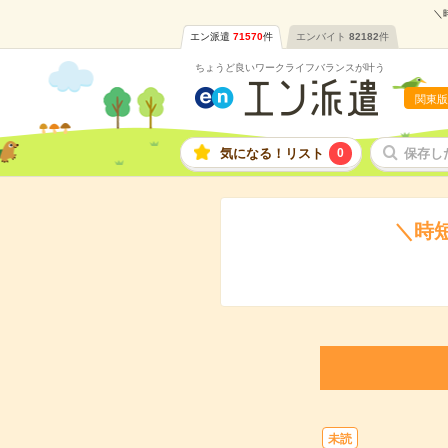
＼
エン派遣
71570
件
エンバイト
82182
件
ちょうど良いワークライフバランスが叶う
関東版
気になる！リスト
0
保存し
＼時
未読