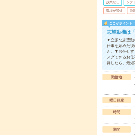
残業なし
シフ
職場が禁煙
派
ここがポイント
志望動機は
▼立派な志望動
仕事を始めた後
ん。▼お任せす
スグできるお仕
募したら、最短
勤務地
曜日頻度
時間
期間