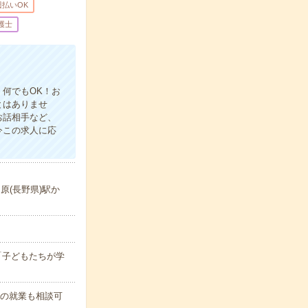
週払いOK
護士
何でもOK！お
とはありませ
お話相手など、
今この求人に応
桐原(長野県)駅か
7:00「子どもたちが学
後の就業も相談可