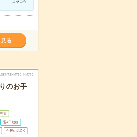
コツコツ
く見る
.NKNTSHMT15_NMJT-2
回りのお手
募集
週4日勤務
午後のみOK