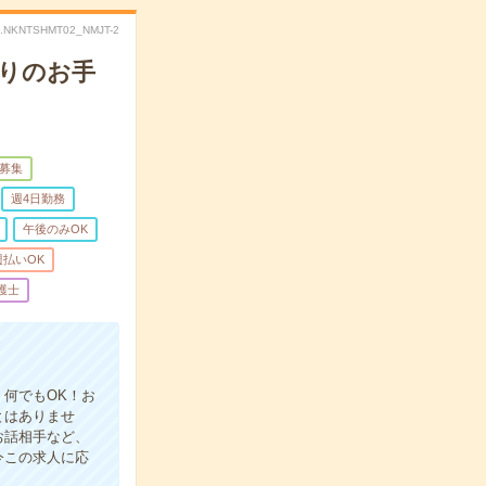
.NKNTSHMT02_NMJT-2
回りのお手
募集
週4日勤務
午後のみOK
週払いOK
護士
何でもOK！お
とはありませ
お話相手など、
今この求人に応