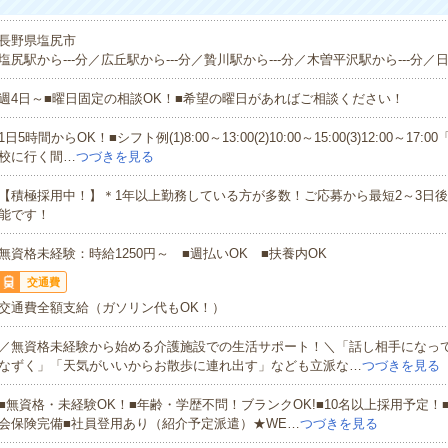
長野県塩尻市
塩尻駅から---分／広丘駅から---分／贄川駅から---分／木曽平沢駅から---分／日
週4日～■曜日固定の相談OK！■希望の曜日があればご相談ください！
1日5時間からOK！■シフト例(1)8:00～13:00(2)10:00～15:00(3)12:00～1
校に行く間…
つづきを見る
【積極採用中！】＊1年以上勤務している方が多数！ご応募から最短2～3日
能です！
無資格未経験：時給1250円～ ■週払いOK ■扶養内OK
交通費
交通費全額支給（ガソリン代もOK！）
／無資格未経験から始める介護施設での生活サポート！＼「話し相手になっ
なずく」「天気がいいからお散歩に連れ出す」なども立派な…
つづきを見る
■無資格・未経験OK！■年齢・学歴不問！ブランクOK!■10名以上採用予定！
会保険完備■社員登用あり（紹介予定派遣）★WE…
つづきを見る