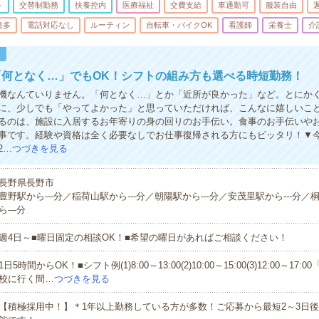
ト
交替制勤務
扶養控内
医療福祉
交費支給
車通勤可
服装自由
遣多
電話対応なし
ルーティン
自転車・バイクOK
看護師
栄養士
介
！
「何となく…」でもOK！シフトの組み方も選べる時短勤務！
機なんていりません。「何となく…」とか「近所が良かった」など。とにかく
に、少しでも「やってよかった」と思っていただければ、こんなに嬉しいこ
るのは、施設に入居するお年寄りの身の回りのお手伝い。食事のお手伝いや
事です。経験や資格は全く必要なしでお仕事復帰される方にもピッタリ！▼
2…
つづきを見る
長野県長野市
豊野駅から---分／稲荷山駅から---分／朝陽駅から---分／安茂里駅から---分／
ら---分
週4日～■曜日固定の相談OK！■希望の曜日があればご相談ください！
1日5時間からOK！■シフト例(1)8:00～13:00(2)10:00～15:00(3)12:00～1
校に行く間…
つづきを見る
【積極採用中！】＊1年以上勤務している方が多数！ご応募から最短2～3日