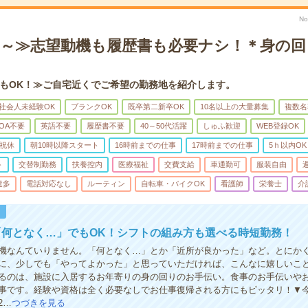
No
5h～≫志望動機も履歴書も必要ナシ！＊身の
もOK！≫ご自宅近くでご希望の勤務地を紹介します。
社会人未経験OK
ブランクOK
既卒第二新卒OK
10名以上の大量募集
複数名
OA不要
英語不要
履歴書不要
40～50代活躍
しゅふ歓迎
WEB登録OK
祝休
朝10時以降スタート
16時前までの仕事
17時前までの仕事
5ｈ以内OK
ト
交替制勤務
扶養控内
医療福祉
交費支給
車通勤可
服装自由
遣多
電話対応なし
ルーティン
自転車・バイクOK
看護師
栄養士
介
！
「何となく…」でもOK！シフトの組み方も選べる時短勤務！
機なんていりません。「何となく…」とか「近所が良かった」など。とにかく
に、少しでも「やってよかった」と思っていただければ、こんなに嬉しいこ
るのは、施設に入居するお年寄りの身の回りのお手伝い。食事のお手伝いや
事です。経験や資格は全く必要なしでお仕事復帰される方にもピッタリ！▼
2…
つづきを見る