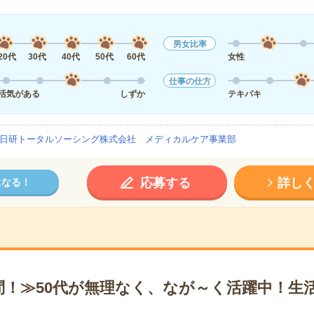
男女比率
20代
30代
40代
50代
60代
女性
仕事の仕方
活気がある
しずか
テキパキ
日研トータルソーシング株式会社 メディカルケア事業部
応募する
詳し
になる！
問！≫50代が無理なく、なが～く活躍中！生