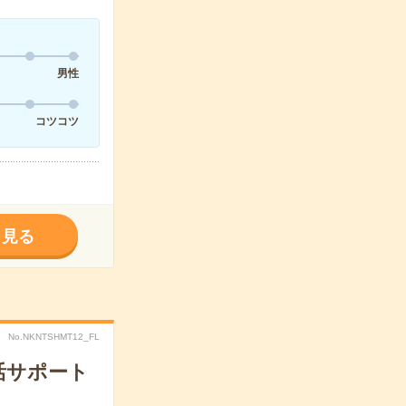
男性
コツコツ
く見る
No.NKNTSHMT12_FL
活サポート