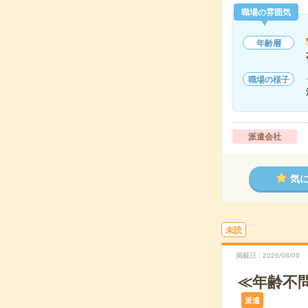
職場の雰囲気
年齢層
職場の様子
派遣会社
気
未読
掲載日
2026/08/09
≪年齢不
派遣