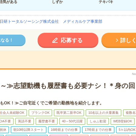
活気がある
しずか
テキパキ
日研トータルソーシング株式会社 メディカルケア事業部
応募する
詳し
になる！
No
5h～≫志望動機も履歴書も必要ナシ！＊身の
もOK！≫ご自宅近くでご希望の勤務地を紹介します。
社会人未経験OK
ブランクOK
既卒第二新卒OK
10名以上の大量募集
複数名
OA不要
英語不要
履歴書不要
40～50代活躍
しゅふ歓迎
WEB登録OK
祝休
朝10時以降スタート
16時前までの仕事
17時前までの仕事
5ｈ以内OK