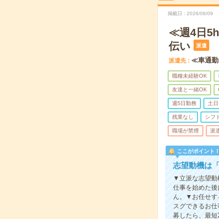
掲載日
2026/08/09
≪週4日
伝い
派遣
≪車通勤
派遣先
職種未経験OK
友達と一緒OK
週5日勤務
土日
残業なし
シフ
職場が禁煙
派
ここがポイント
志望動機は
▼立派な志望動
仕事を始めた後
ん。▼お任せす
スグできるお仕
募したら、最短