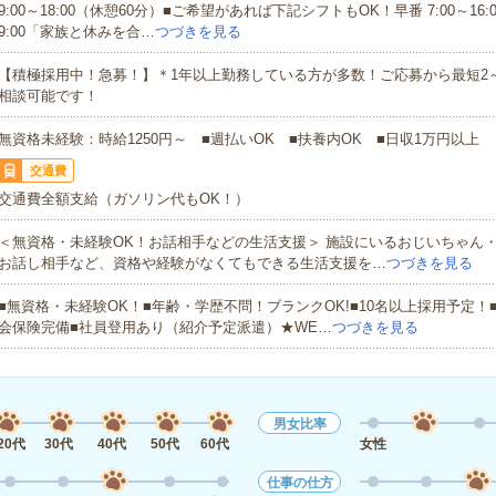
9:00～18:00（休憩60分）■ご希望があれば下記シフトもOK！早番 7:00～16:00
9:00「家族と休みを合…
つづきを見る
【積極採用中！急募！】＊1年以上勤務している方が多数！ご応募から最短2
相談可能です！
無資格未経験：時給1250円～ ■週払いOK ■扶養内OK ■日収1万円以上
交通費
交通費全額支給（ガソリン代もOK！）
＜無資格・未経験OK！お話相手などの生活支援＞ 施設にいるおじいちゃん
お話し相手など、資格や経験がなくてもできる生活支援を…
つづきを見る
■無資格・未経験OK！■年齢・学歴不問！ブランクOK!■10名以上採用予定！
会保険完備■社員登用あり（紹介予定派遣）★WE…
つづきを見る
男女比率
20代
30代
40代
50代
60代
女性
仕事の仕方