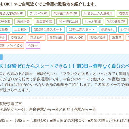
もOK！≫ご自宅近くでご希望の勤務地を紹介します。
社会人未経験OK
ブランクOK
既卒第二新卒OK
10名以上の大量募集
複数名
OA不要
英語不要
履歴書不要
40～50代活躍
しゅふ歓迎
WEB登録OK
日勤務
土日祝休
朝10時以降スタート
17時以降スタート
残業なし
シフ
福祉
交費支給
車通勤可
服装自由
週払いOK
職場が禁煙
派遣多
転車・バイクOK
介護士
！
K！経験ゼロからスタートできる！】週3日～無理なく自分の
ロから始める介護≫「経験がない」「ブランクがある」といった方でも問題
の方がゼロから始めて多数活躍中です。≪自分のペースで働ける！≫夜勤は無
K！通勤に時間がかからない近所の職場をご紹介します。ご希望のペースで働
ず続けられますよ。
長野県塩尻市
洗馬駅から---分／奈良井駅から---分／みどり湖駅から---分
週3日～（週2日～も相談OK）■曜日固定の相談OK！■希望の曜日があれば