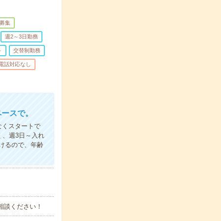
募集
週2～3日勤務
ト
交替制勤務
電話対応なし
ペースで。
なくスタートで
く、週3日～入れ
けるので、年齢
ご相談ください！