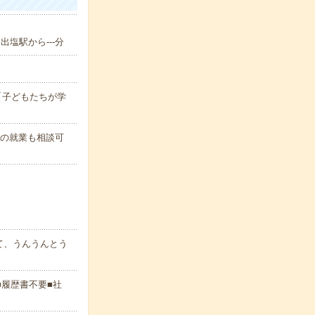
出塩駅から---分
7:00「子どもたちが学
後の就業も相談可
て、うんうんとう
■履歴書不要■社