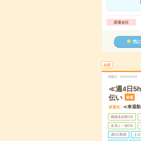
派遣会社
気
未読
掲載日
2026/08/09
≪週4日
伝い
派遣
≪車通勤
派遣先
職種未経験OK
友達と一緒OK
週5日勤務
土日