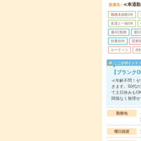
≪車通勤
派遣先
職種未経験OK
友達と一緒OK
週4日勤務
週5
扶養控内
医療
ルーティン
自
ここがポイント
【ブランクO
≪年齢不問！ゼ
きます。50代
て土日休みもO
関係なく無理せ
勤務地
曜日頻度