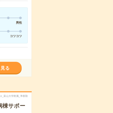
男性
コツコツ
く見る
4011_富山大学附属_準夜勤
病棟サポー