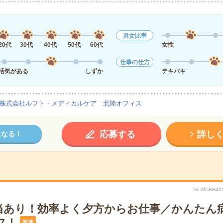
男女比率
20代
30代
40代
50代
60代
女性
仕事の仕方
活気がある
しずか
テキパキ
株式会社ルフト・メディカルケア 北陸オフィス
応募する
詳し
になる！
No.MCEH
当あり！効率よく夕方からお仕事／かんたん
フ！
派遣