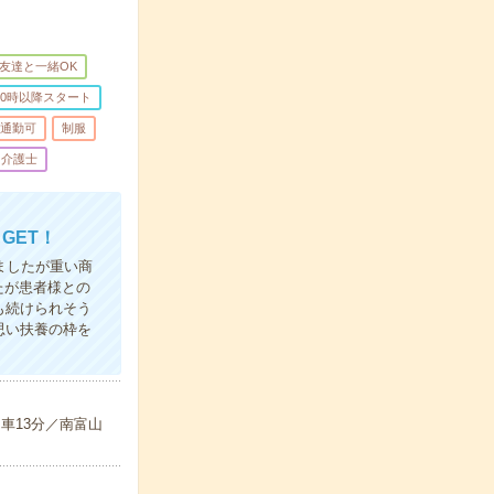
友達と一緒OK
10時以降スタート
通勤可
制服
介護士
GET！
ましたが重い商
たが患者様との
も続けられそう
思い扶養の枠を
車13分／南富山