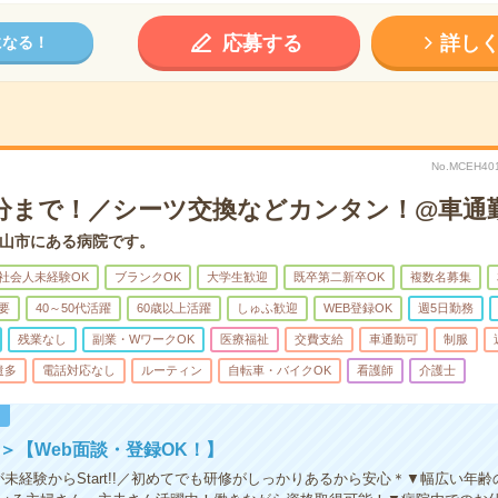
応募する
詳し
になる！
No.MCEH
30分まで！／シーツ交換などカンタン！@車通
山市にある病院です。
社会人未経験OK
ブランクOK
大学生歓迎
既卒第二新卒OK
複数名募集
要
40～50代活躍
60歳以上活躍
しゅふ歓迎
WEB登録OK
週5日勤務
残業なし
副業・WワークOK
医療福祉
交費支給
車通勤可
制服
遣多
電話対応なし
ルーティン
自転車・バイクOK
看護師
介護士
！
!＞【Web面談・登録OK！】
が未経験からStart!!／初めてでも研修がしっかりあるから安心＊▼幅広い年