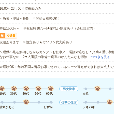
16:00～23：00※準夜勤のみ
＜急募＞即日～長期 ＊開始日相談OK！
時給1500円～ ※夜勤時1875円★前払い制度あり（会社規定内）
交通費
支給あります！※規定あり★ガソリン代支給あり
＼運動不足を解消しながらカンタンお仕事／→電話対応なし＊介助＆重い荷
なお仕事なの…?▼入退院の準備⇒病室のかんたんなお掃除…
つづきを見る
未経験OK！年齢不問→普段お家でされているシーツ替えができれば大丈夫で
男女比率
20代
30代
40代
50代
60代
女性
仕事の仕方
活気がある
しずか
テキパキ