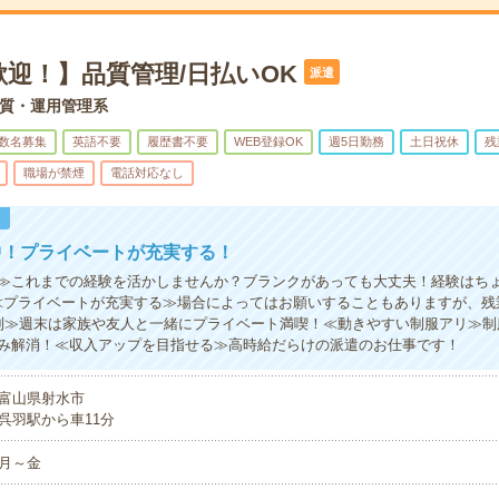
迎！】品質管理/日払いOK
派遣
質・運用管理系
数名募集
英語不要
履歴書不要
WEB登録OK
週5日勤務
土日祝休
残
職場が禁煙
電話対応なし
！
中！プライベートが充実する！
≫これまでの経験を活かしませんか？ブランクがあっても大丈夫！経験はち
≪プライベートが充実する≫場合によってはお願いすることもありますが、残
制≫週末は家族や友人と一緒にプライベート満喫！≪動きやすい制服アリ≫制
み解消！≪収入アップを目指せる≫高時給だらけの派遣のお仕事です！
富山県射水市
呉羽駅から車11分
月～金