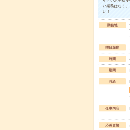
小さいお子様が
い業務はなく、
い！
勤務地
曜日頻度
時間
期間
時給
仕事内容
応募資格