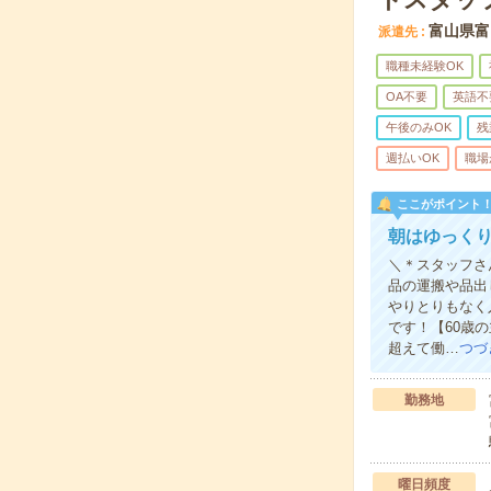
富山県富
派遣先
職種未経験OK
OA不要
英語不
午後のみOK
残
週払いOK
職場
ここがポイント
朝はゆっくり
＼＊スタッフさ
品の運搬や品出
やりとりもなく
です！【60歳
超えて働…
つづ
勤務地
曜日頻度