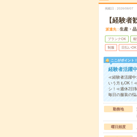
掲載日
2026/08/07
【経験者歓
生産・品
派遣先
ブランクOK
複
制服
日払いOK
ここがポイント
経験者活躍
≪経験者活躍中
いう方もOK！
シ！≪週休2日
毎日の服装の悩
勤務地
曜日頻度