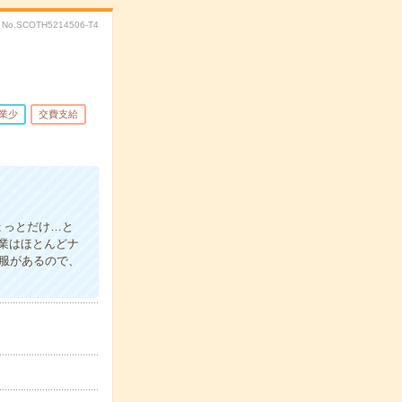
No.SCOTH5214506-T4
業少
交費支給
ょっとだけ…と
業はほとんどナ
服があるので、