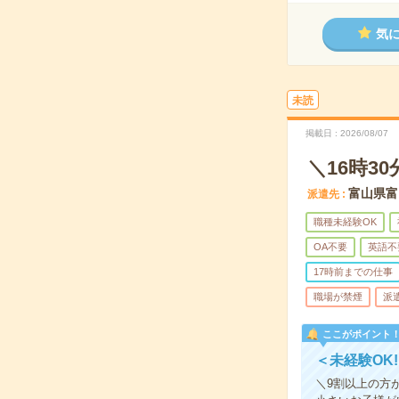
気
未読
掲載日
2026/08/07
＼16時
富山県富
派遣先
職種未経験OK
OA不要
英語不
17時前までの仕事
職場が禁煙
派
ここがポイント
＜未経験OK
＼9割以上の方