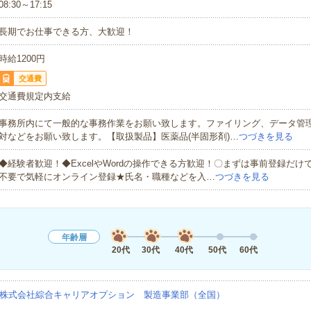
08:30～17:15
長期でお仕事できる方、大歓迎！
時給1200円
交通費
交通費規定内支給
事務所内にて一般的な事務作業をお願い致します。ファイリング、データ管
対などをお願い致します。【取扱製品】医薬品(半固形剤)…
つづきを見る
◆経験者歓迎！◆ExcelやWordの操作できる方歓迎！〇まずは事前登録だけ
不要で気軽にオンライン登録★氏名・職種などを入…
つづきを見る
年齢層
20代
30代
40代
50代
60代
株式会社綜合キャリアオプション 製造事業部（全国）