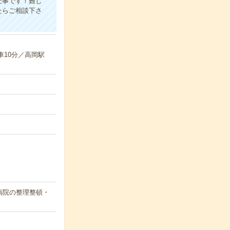
仕事です！難し
たらご相談下さ
車10分／高岡駅
病院の整理整頓・