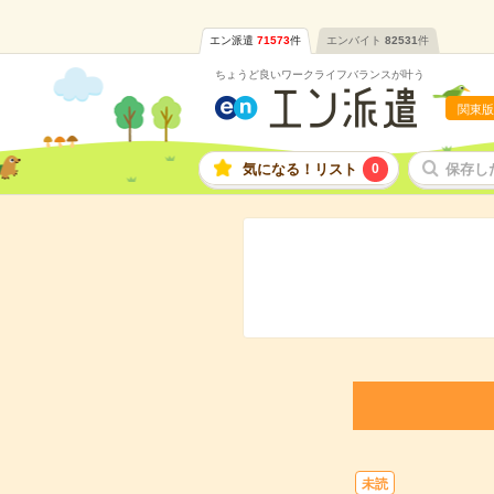
エン派遣
71573
件
エンバイト
82531
件
ちょうど良いワークライフバランスが叶う
関東版
気になる！リスト
0
保存し
未読