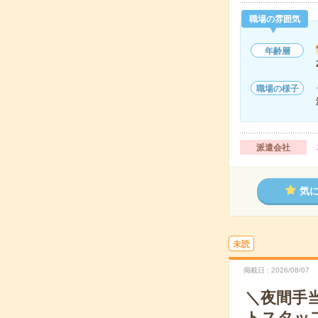
職場の雰囲気
年齢層
職場の様子
派遣会社
気
未読
掲載日
2026/08/07
＼夜間手
トスタッ