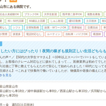
山市にある病院です。
社会人未経験OK
ブランクOK
大学生歓迎
既卒第二新卒OK
複数名募集
要
40～50代活躍
60歳以上活躍
しゅふ歓迎
週5日勤務
土日祝休
朝
業なし
シフト
交替制勤務
副業・WワークOK
医療福祉
交費支給
車
が禁煙
派遣多
電話対応なし
ルーティン
自転車・バイクOK
看護師
！
したい方にはぴったり！夜間の稼ぎも規則正しい生活どちらも
んの声＊／【50代の大学生ママさん】⇒10年以上スーパーでパートをしてい
し、お客様のクレーム対応などに疲れてしまって…。医療業界は初めてでし
入社後に丁寧に教えてもらえたので安心して始められました！60代になって
の主婦さん】⇒これまで扶養内で働いていましたが、物価高や老後の備えにと
きを見る
富山県富山市
富山駅から車18分／婦中鵜坂駅から車8分／西富山駅から車10分／呉羽駅から
駅から車20分
月～金 週5日(土日祝休)