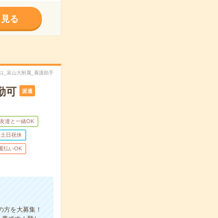
く見る
4011_富山大附属_看護助手
勤可
派遣
友達と一緒OK
土日祝休
週払いOK
齢の方を大募集！