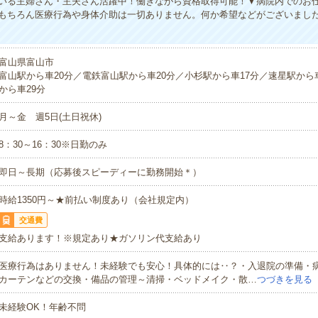
いる主婦さん・主夫さん活躍中！働きながら資格取得可能！▼病院内でのお
もちろん医療行為や身体介助は一切ありません。何か希望などがございまし
富山県富山市
富山駅から車20分／電鉄富山駅から車20分／小杉駅から車17分／速星駅から
から車29分
月～金 週5日(土日祝休)
8：30～16：30※日勤のみ
即日～長期（応募後スピーディーに勤務開始＊）
時給1350円～★前払い制度あり（会社規定内）
交通費
支給あります！※規定あり★ガソリン代支給あり
医療行為はありません！未経験でも安心！具体的には‥？・入退院の準備・
カーテンなどの交換・備品の管理～清掃・ベッドメイク・散…
つづきを見る
未経験OK！年齢不問