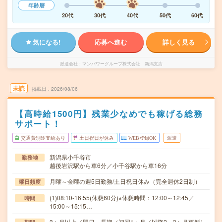
年齢層
20代
30代
40代
50代
60代
気になる!
応募へ進む
詳しく見る
派遣会社
マンパワーグループ株式会社 新潟支店
未読
掲載日
2026/08/06
【高時給1500円】残業少なめでも稼げる総務
サポート！
交通費別途支給あり
土日祝日が休み
WEB登録OK
派遣
新潟県小千谷市
勤務地
越後岩沢駅から車6分／小千谷駅から車16分
月曜～金曜の週5日勤務/土日祝日休み（完全週休2日制）
曜日頻度
(1)08:10-16:55(休憩60分)※休憩時間：12:00～12:45／
時間
15:00～15:15…
3ヶ月以上／即日～長期（初回1ヶ月／以降2～3ヶ月更新）