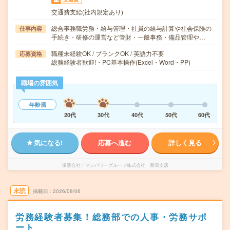
交通費支給(社内規定あり)
総合事務職労務・給与管理・社員の給与計算や社会保険の
仕事内容
手続き・研修の運営など管財・一般事務・備品管理や…
職種未経験OK / ブランクOK / 英語力不要
応募資格
総務経験者歓迎!・PC基本操作(Excel・Word・PP)
職場の雰囲気
年齢層
20代
30代
40代
50代
60代
気になる!
応募へ進む
詳しく見る
派遣会社
マンパワーグループ株式会社 新潟支店
未読
掲載日
2026/08/06
労務経験者募集！総務部での人事・労務サポ
ート