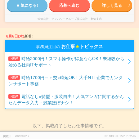
気になる!
応募へ進む
詳しく見る
派遣会社
マンパワーグループ株式会社 新潟支店
8月6日(木)
新着!
お仕事
★
トピックス
事務局注目の
時給2000円！スマホ操作が得意ならOK！未経験から
NEW
始める社内ITサポート
時給1700円～＋交×時短OK！大手NTT企業でカンタ
NEW
ンサポート事務
電話なし×髪型・服装自由！人気マンガに関するかん
NEW
たんデータ入力・残業ほぼナシ！
以下、掲載終了したお仕事情報です。
掲載日
2026/07/17
No.SCOTH15213152-T5