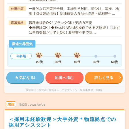
一般的な庶務業務全般、工場見学対応、荷受け、清掃、洗
仕事内容
濯【取扱製品情報】冷凍麺等の食品≪待遇・福利厚生…
職種未経験OK / ブランクOK / 英語力不要
応募資格
◆未経験OK！◆ExcelやWordの操作できる方歓迎！〇まず
は事前登録だけでもOK！履歴書不要で気…
職場の雰囲気
年齢層
20代
30代
40代
50代
60代
気になる!
応募へ進む
詳しく見る
派遣会社
株式会社綜合キャリアオプション 製造事業部（全国）
未読
掲載日
2026/08/05
＜採用未経験歓迎＞大手外資＊物流拠点での
採用アシスタント