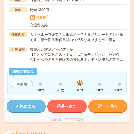
時給1300円
時給
交通費
交通費支給
大手グループ企業の人事総務部での事務サポートのお仕事
仕事内容
です。安全衛生関係書類の作成及び取りまとめ、勤怠…
職種未経験OK / 英語力不要
応募資格
【こんな方におススメ！まずはご応募ください／歓迎条
件】何らかの事務経験者の方歓迎！人事・総務系の業務…
職場の雰囲気
年齢層
20代
30代
40代
50代
60代
気になる!
応募へ進む
詳しく見る
派遣会社
アデコ株式会社