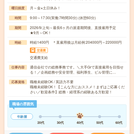
月～金※土日休み！
曜日頻度
9:00～17:30(実働:7時間30分) (休憩60分)
時間
2026/9/上旬～最長6ヶ月の派遣期間後、直接雇用予定
期間
★9月～OK！
時給1400円 ＊直雇用後は月給例:204000円～220000円
時給
交通費
交通費支給
通信会社での総務事務です。＼大手Grで直接雇用を目指せ
仕事内容
る！／企画総務や安全管理、福利厚生、ビル管理に…
職種未経験OK / 英語力不要
応募資格
職種未経験OK！【こんな方におススメ！まずはご応募くだ
さい／歓迎条件】総務・経理系の経験ある方歓迎！
職場の雰囲気
年齢層
20代
30代
40代
50代
60代