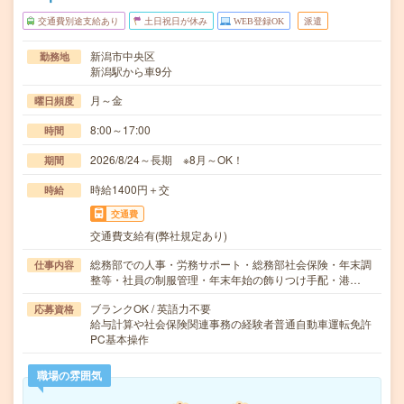
交通費別途支給あり
土日祝日が休み
WEB登録OK
派遣
新潟市中央区
勤務地
新潟駅から車9分
月～金
曜日頻度
8:00～17:00
時間
2026/8/24～長期 ※8月～OK！
期間
時給1400円＋交
時給
交通費
交通費支給有(弊社規定あり)
総務部での人事・労務サポート・総務部社会保険・年末調
仕事内容
整等・社員の制服管理・年末年始の飾りつけ手配・港…
ブランクOK / 英語力不要
応募資格
給与計算や社会保険関連事務の経験者普通自動車運転免許
PC基本操作
職場の雰囲気