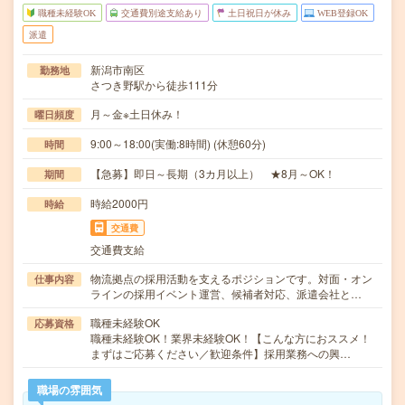
職種未経験OK
交通費別途支給あり
土日祝日が休み
WEB登録OK
派遣
新潟市南区
勤務地
さつき野駅から徒歩111分
月～金※土日休み！
曜日頻度
9:00～18:00(実働:8時間) (休憩60分)
時間
【急募】即日～長期（3カ月以上） ★8月～OK！
期間
時給2000円
時給
交通費
交通費支給
物流拠点の採用活動を支えるポジションです。対面・オン
仕事内容
ラインの採用イベント運営、候補者対応、派遣会社と…
職種未経験OK
応募資格
職種未経験OK！業界未経験OK！【こんな方におススメ！
まずはご応募ください／歓迎条件】採用業務への興…
職場の雰囲気