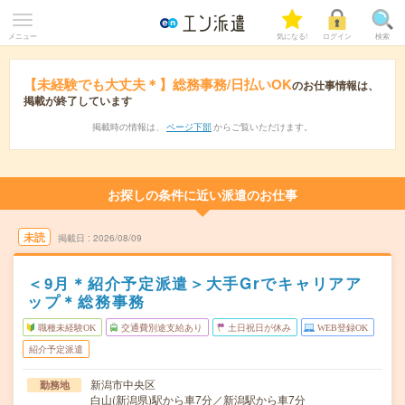
メニュー
気になる!
ログイン
検索
【未経験でも大丈夫＊】総務事務/日払いOK
のお仕事情報は、
掲載が終了しています
掲載時の情報は、
ページ下部
からご覧いただけます。
お探しの条件に近い派遣のお仕事
未読
掲載日
2026/08/09
＜9月＊紹介予定派遣＞大手Grでキャリアア
ップ＊総務事務
職種未経験OK
交通費別途支給あり
土日祝日が休み
WEB登録OK
紹介予定派遣
新潟市中央区
勤務地
白山(新潟県)駅から車7分／新潟駅から車7分