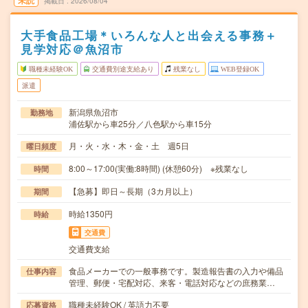
未読
掲載日
2026/08/04
大手食品工場＊いろんな人と出会える事務＋
見学対応＠魚沼市
職種未経験OK
交通費別途支給あり
残業なし
WEB登録OK
派遣
新潟県魚沼市
勤務地
浦佐駅から車25分／八色駅から車15分
月・火・水・木・金・土 週5日
曜日頻度
8:00～17:00(実働:8時間) (休憩60分) ※残業なし
時間
【急募】即日～長期（3カ月以上）
期間
時給1350円
時給
交通費
交通費支給
食品メーカーでの一般事務です。製造報告書の入力や備品
仕事内容
管理、郵便・宅配対応、来客・電話対応などの庶務業…
職種未経験OK / 英語力不要
応募資格