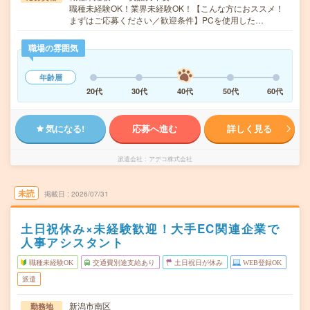
職種未経験OK！業界未経験OK！【こんな方におススメ！
まずはご応募ください／歓迎条件】PCを使用した…
職場の雰囲気
年齢層
20代
30代
40代
50代
60代
気になる!
応募へ進む
詳しく見る
派遣会社
アデコ株式会社
未読
掲載日
2026/07/31
土日祝休み×未経験歓迎！大手EC関連企業で
人事アシスタント
職種未経験OK
交通費別途支給あり
土日祝日が休み
WEB登録OK
派遣
新潟市南区
勤務地