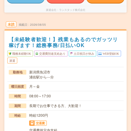
派遣会社
ランスタッド株式会社
未読
掲載日
2026/08/05
【未経験者歓迎！】残業もあるのでガッツリ
稼げます！総務事務/日払いOK
職種未経験OK
交通費別途支給あり
土日祝日が休み
WEB登録OK
派遣
新潟県魚沼市
勤務地
浦佐駅から---分
月～金
曜日頻度
08:00～17:00
時間
長期でお仕事できる方、大歓迎！
期間
時給1200円
時給
交通費
交通費規定内支給