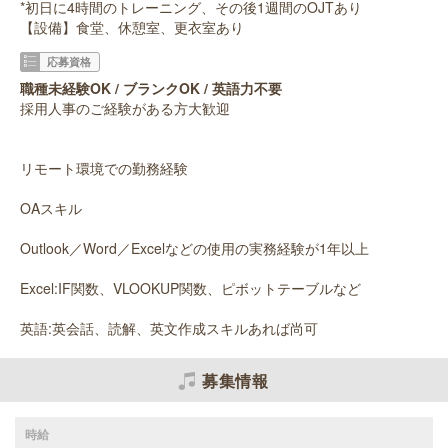
*初日に4時間のトレーニング、その後1週間のOJTあり
【設備】食堂、休憩室、更衣室あり
応募資格
職種未経験OK / ブランクOK / 英語力不要
採用人事のご経験がある方大歓迎
リモート環境での勤務経験
OAスキル
Outlook／Word／Excelなどの使用の実務経験が1年以上
Excel:IF関数、VLOOKUP関数、ピボットテーブルなど
英語:英会話、読解、英文作成スキルあれば尚可
募集情報
時給