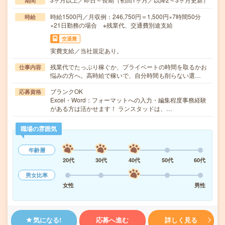
期間
時給1500円／月収例：246,750円＝1,500円×7時間50分
時給
×21日勤務の場合 ※残業代、交通費別途支給
交通費
実費支給／当社規定あり。
残業代でたっぷり稼ぐか、プライベートの時間を取るかお
仕事内容
悩みの方へ。高時給で稼いで、自分時間も削らない選…
ブランクOK
応募資格
Excel・Word：フォーマットへの入力・編集程度事務経験
がある方は活かせます！ ランスタッドは、…
職場の雰囲気
年齢層
20代
30代
40代
50代
60代
男女比率
女性
男性
気になる!
応募へ進む
詳しく見る