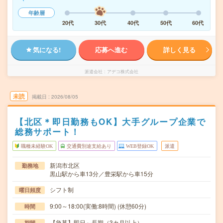
年齢層
20代
30代
40代
50代
60代
気になる!
応募へ進む
詳しく見る
派遣会社
アデコ株式会社
未読
掲載日
2026/08/05
【北区＊即日勤務もOK】大手グループ企業で
総務サポート！
職種未経験OK
交通費別途支給あり
WEB登録OK
派遣
新潟市北区
勤務地
黒山駅から車13分／豊栄駅から車15分
シフト制
曜日頻度
9:00～18:00(実働:8時間) (休憩60分)
時間
【急募】即日～長期（3カ月以上）
期間