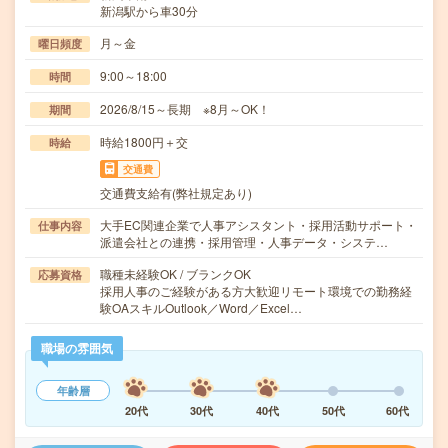
新潟駅から車30分
月～金
曜日頻度
9:00～18:00
時間
2026/8/15～長期 ※8月～OK！
期間
時給1800円＋交
時給
交通費
交通費支給有(弊社規定あり)
大手EC関連企業で人事アシスタント・採用活動サポート・
仕事内容
派遣会社との連携・採用管理・人事データ・システ…
職種未経験OK / ブランクOK
応募資格
採用人事のご経験がある方大歓迎リモート環境での勤務経
験OAスキルOutlook／Word／Excel…
職場の雰囲気
年齢層
20代
30代
40代
50代
60代