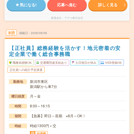
気になる!
応募へ進む
詳しく見る
派遣会社
アデコ株式会社
未読
掲載日
2026/08/08
【正社員】総務経験を活かす！地元密着の安
定企業で働く総合事務職
職種未経験OK
交通費別途支給あり
土日祝日が休み
WEB登録OK
正社員への紹介予定派遣
新潟市東区
勤務地
新潟駅から車7分
月～金
曜日頻度
8:00～16:15
時間
【急募】即日～長期 ※8月～OK！
期間
時給1300円＋交
時給
交通費