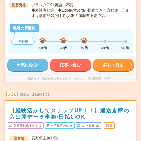
ブランクOK / 英語力不要
応募資格
◆経験者歓迎！◆ExcelやWordの操作できる方歓迎！〇ま
ずは事前登録だけでもOK！履歴書不要で気…
職場の雰囲気
年齢層
20代
30代
40代
50代
60代
気になる!
応募へ進む
詳しく見る
派遣会社
株式会社綜合キャリアオプション 製造事業部（全国）
未読
掲載日
2026/08/05
【経験活かしてステップUP！！】運送倉庫の
入出庫データ事務/日払いOK
交通費別途支給あり
土日祝日が休み
WEB登録OK
派遣
長野県上伊那郡
勤務地