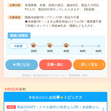
現場事務、庶務、部材の発注、連絡対応、勤怠入力対応、
仕事内容
PC入力、電話対応等行っていただきます。【取扱製…
職種未経験OK / ブランクOK / 英語力不要
応募資格
◆未経験OK！〇まずは事前登録だけでもOK！履歴書不要
で気軽にオンライン登録★氏名・職種などを入力す…
職場の雰囲気
年齢層
20代
30代
40代
50代
60代
気になる!
応募へ進む
詳しく見る
派遣会社
株式会社綜合キャリアオプション 製造事業部（全国）
8月6日(木)
新着!
お仕事
★
トピックス
事務局注目の
時給2000円！スマホ操作が得意ならOK！未経験から
NEW