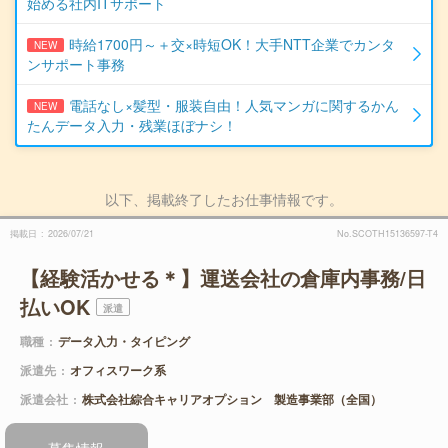
始める社内ITサポート
時給1700円～＋交×時短OK！大手NTT企業でカンタ
NEW
ンサポート事務
電話なし×髪型・服装自由！人気マンガに関するかん
NEW
たんデータ入力・残業ほぼナシ！
以下、掲載終了したお仕事情報です。
掲載日
2026/07/21
No.SCOTH15136597-T4
【経験活かせる＊】運送会社の倉庫内事務/日
払いOK
派遣
職種
データ入力・タイピング
派遣先
オフィスワーク系
派遣会社
株式会社綜合キャリアオプション 製造事業部（全国）
募集情報