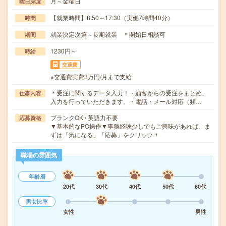
月～金曜日
曜日頻度
【就業時間】8:50～17:30（実働7時間40分）
時間
就業決定次第～長期就業 ＊開始日相談可
期間
1230円～
時給
交通費
※交通費実費3万円/月まで支給
＊受注に関するデータ入力！・顧客からの受注をまとめ、
仕事内容
入力を行っていただきます。・電話・メール対応（頻…
ブランクOK / 英語力不要
応募資格
▼基本的なPC操作▼事務経験少しでもご興味があれば、ま
ずは「気になる」「応募」をクリック＊
職場の雰囲気
年齢層
20代
30代
40代
50代
60代
男女比率
女性
男性