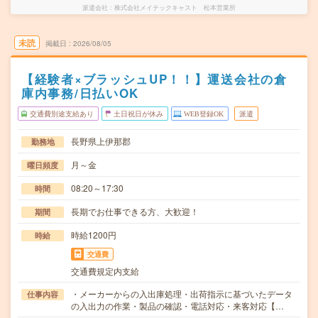
派遣会社
株式会社メイテックキャスト 松本営業所
未読
掲載日
2026/08/05
【経験者×ブラッシュUP！！】運送会社の倉
庫内事務/日払いOK
交通費別途支給あり
土日祝日が休み
WEB登録OK
派遣
長野県上伊那郡
勤務地
月～金
曜日頻度
08:20～17:30
時間
長期でお仕事できる方、大歓迎！
期間
時給1200円
時給
交通費
交通費規定内支給
・メーカーからの入出庫処理・出荷指示に基づいたデータ
仕事内容
の入出力の作業・製品の確認・電話対応・来客対応【…