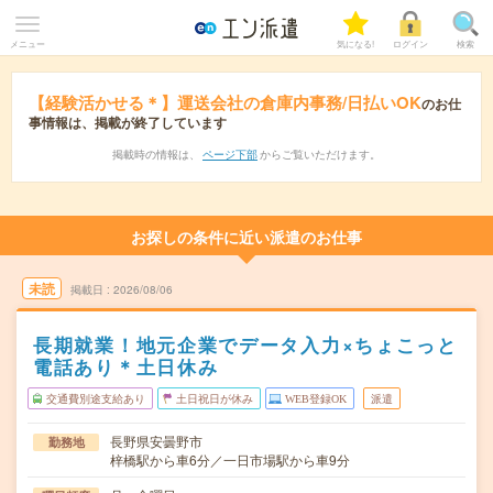
メニュー
気になる!
ログイン
検索
【経験活かせる＊】運送会社の倉庫内事務/日払いOK
のお仕
事情報は、掲載が終了しています
掲載時の情報は、
ページ下部
からご覧いただけます。
お探しの条件に近い派遣のお仕事
未読
掲載日
2026/08/06
長期就業！地元企業でデータ入力×ちょこっと
電話あり＊土日休み
交通費別途支給あり
土日祝日が休み
WEB登録OK
派遣
長野県安曇野市
勤務地
梓橋駅から車6分／一日市場駅から車9分