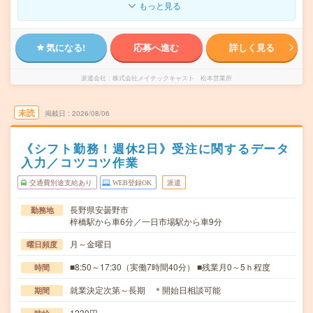
もっと見る
気になる!
応募へ進む
詳しく見る
派遣会社
株式会社メイテックキャスト 松本営業所
未読
掲載日
2026/08/06
《シフト勤務！週休2日》受注に関するデータ
入力／コツコツ作業
交通費別途支給あり
WEB登録OK
派遣
長野県安曇野市
勤務地
梓橋駅から車6分／一日市場駅から車9分
月～金曜日
曜日頻度
■8:50～17:30（実働7時間40分） ■残業月0～5ｈ程度
時間
就業決定次第～長期 ＊開始日相談可能
期間
1230円～