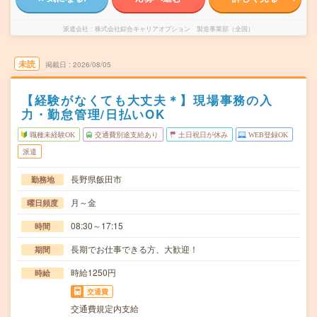
派遣会社
株式会社綜合キャリアオプション 製造事業部（全国）
未読
掲載日
2026/08/05
【経験がなくても大丈夫＊】現場事務の入
力・勤怠管理/日払いOK
職種未経験OK
交通費別途支給あり
土日祝日が休み
WEB登録OK
派遣
長野県飯田市
勤務地
月～金
曜日頻度
08:30～17:15
時間
長期でお仕事できる方、大歓迎！
期間
時給1250円
時給
交通費
交通費規定内支給