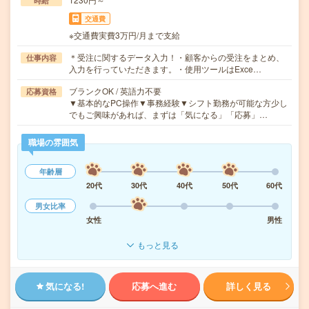
時給
交通費
※交通費実費3万円/月まで支給
＊受注に関するデータ入力！・顧客からの受注をまとめ、
仕事内容
入力を行っていただきます。・使用ツールはExce…
ブランクOK / 英語力不要
応募資格
▼基本的なPC操作▼事務経験▼シフト勤務が可能な方少し
でもご興味があれば、まずは「気になる」「応募」…
職場の雰囲気
年齢層
20代
30代
40代
50代
60代
男女比率
女性
男性
もっと見る
気になる!
応募へ進む
詳しく見る