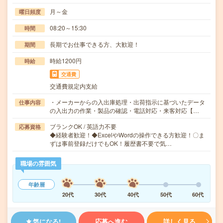
月～金
曜日頻度
08:20～15:30
時間
長期でお仕事できる方、大歓迎！
期間
時給1200円
時給
交通費
交通費規定内支給
・メーカーからの入出庫処理・出荷指示に基づいたデータ
仕事内容
の入出力の作業・製品の確認・電話対応・来客対応【…
ブランクOK / 英語力不要
応募資格
◆経験者歓迎！◆ExcelやWordの操作できる方歓迎！〇ま
ずは事前登録だけでもOK！履歴書不要で気…
職場の雰囲気
年齢層
20代
30代
40代
50代
60代
気になる!
応募へ進む
詳しく見る