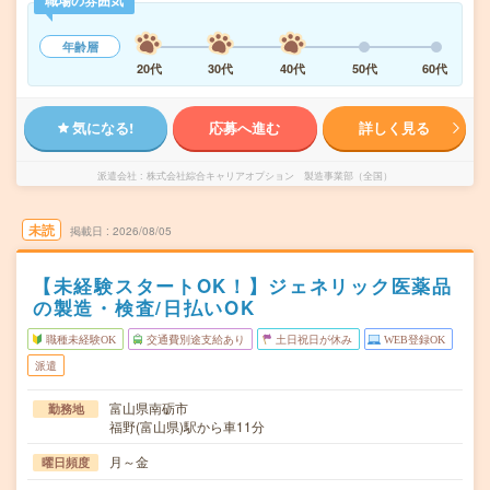
職場の雰囲気
年齢層
20代
30代
40代
50代
60代
気になる!
応募へ進む
詳しく見る
派遣会社
株式会社綜合キャリアオプション 製造事業部（全国）
未読
掲載日
2026/08/05
【未経験スタートOK！】ジェネリック医薬品
の製造・検査/日払いOK
職種未経験OK
交通費別途支給あり
土日祝日が休み
WEB登録OK
派遣
富山県南砺市
勤務地
福野(富山県)駅から車11分
月～金
曜日頻度