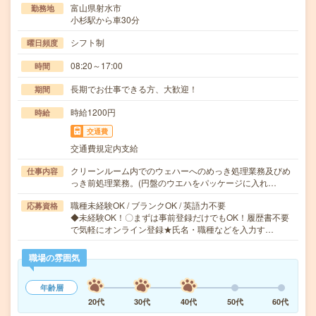
富山県射水市
勤務地
小杉駅から車30分
シフト制
曜日頻度
08:20～17:00
時間
長期でお仕事できる方、大歓迎！
期間
時給1200円
時給
交通費
交通費規定内支給
クリーンルーム内でのウェハーへのめっき処理業務及びめ
仕事内容
っき前処理業務。(円盤のウエハをパッケージに入れ…
職種未経験OK / ブランクOK / 英語力不要
応募資格
◆未経験OK！〇まずは事前登録だけでもOK！履歴書不要
で気軽にオンライン登録★氏名・職種などを入力す…
職場の雰囲気
年齢層
20代
30代
40代
50代
60代