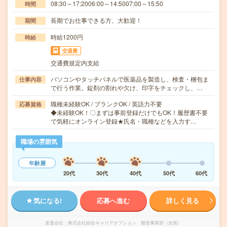
08:30～17:2006:00～14:5007:00～15:50
時間
長期でお仕事できる方、大歓迎！
期間
時給1200円
時給
交通費
交通費規定内支給
パソコンやタッチパネルで医薬品を製造し、検査・梱包ま
仕事内容
で行う作業。錠剤の割れや欠け、印字をチェックし、…
職種未経験OK / ブランクOK / 英語力不要
応募資格
◆未経験OK！〇まずは事前登録だけでもOK！履歴書不要
で気軽にオンライン登録★氏名・職種などを入力す…
職場の雰囲気
年齢層
20代
30代
40代
50代
60代
気になる!
応募へ進む
詳しく見る
派遣会社
株式会社綜合キャリアオプション 製造事業部（全国）