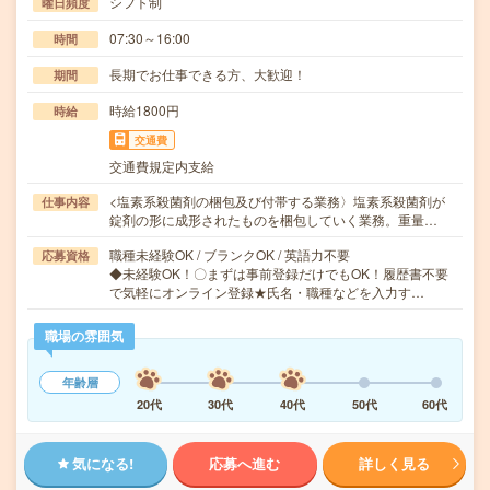
シフト制
曜日頻度
07:30～16:00
時間
長期でお仕事できる方、大歓迎！
期間
時給1800円
時給
交通費
交通費規定内支給
<塩素系殺菌剤の梱包及び付帯する業務〉塩素系殺菌剤が
仕事内容
錠剤の形に成形されたものを梱包していく業務。重量…
職種未経験OK / ブランクOK / 英語力不要
応募資格
◆未経験OK！〇まずは事前登録だけでもOK！履歴書不要
で気軽にオンライン登録★氏名・職種などを入力す…
職場の雰囲気
年齢層
20代
30代
40代
50代
60代
気になる!
応募へ進む
詳しく見る