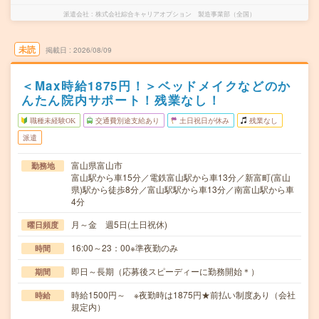
派遣会社
株式会社綜合キャリアオプション 製造事業部（全国）
未読
掲載日
2026/08/09
＜Max時給1875円！＞ベッドメイクなどのか
んたん院内サポート！残業なし！
職種未経験OK
交通費別途支給あり
土日祝日が休み
残業なし
派遣
富山県富山市
勤務地
富山駅から車15分／電鉄富山駅から車13分／新富町(富山
県)駅から徒歩8分／富山駅駅から車13分／南富山駅から車
4分
月～金 週5日(土日祝休)
曜日頻度
16:00～23：00※準夜勤のみ
時間
即日～長期（応募後スピーディーに勤務開始＊）
期間
時給1500円～ ※夜勤時は1875円★前払い制度あり（会社
時給
規定内）