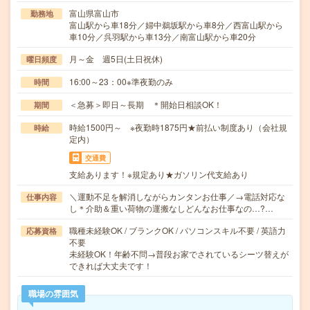
富山県富山市
勤務地
富山駅から車18分／婦中鵜坂駅から車8分／西富山駅から
車10分／呉羽駅から車13分／南富山駅から車20分
月～金 週5日(土日祝休)
曜日頻度
16:00～23：00※準夜勤のみ
時間
＜急募＞即日～長期 ＊開始日相談OK！
期間
時給1500円～ ※夜勤時1875円★前払い制度あり（会社規
時給
定内）
交通費
支給あります！※規定あり★ガソリン代支給あり
＼運動不足を解消しながらカンタンお仕事／→電話対応な
仕事内容
し＊介助＆重い荷物の運搬なしどんなお仕事なの…?…
職種未経験OK / ブランクOK / パソコンスキル不要 / 英語力
応募資格
不要
未経験OK！年齢不問→普段お家でされているシーツ替えが
できれば大丈夫です！
職場の雰囲気