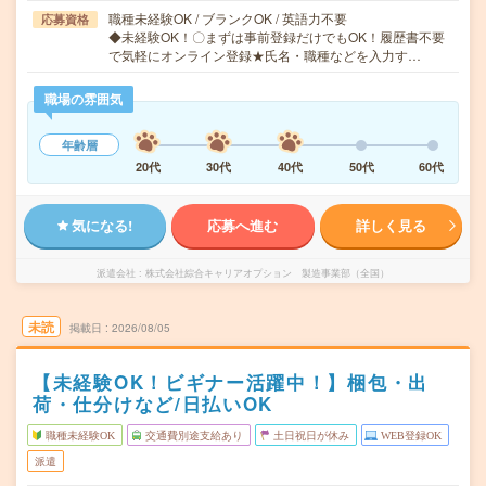
職種未経験OK / ブランクOK / 英語力不要
応募資格
◆未経験OK！〇まずは事前登録だけでもOK！履歴書不要
で気軽にオンライン登録★氏名・職種などを入力す…
職場の雰囲気
年齢層
20代
30代
40代
50代
60代
気になる!
応募へ進む
詳しく見る
派遣会社
株式会社綜合キャリアオプション 製造事業部（全国）
未読
掲載日
2026/08/05
【未経験OK！ビギナー活躍中！】梱包・出
荷・仕分けなど/日払いOK
職種未経験OK
交通費別途支給あり
土日祝日が休み
WEB登録OK
派遣