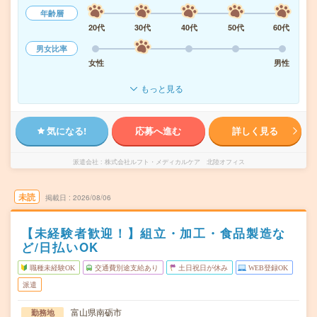
年齢層
20代
30代
40代
50代
60代
男女比率
女性
男性
もっと見る
気になる!
応募へ進む
詳しく見る
派遣会社
株式会社ルフト・メディカルケア 北陸オフィス
未読
掲載日
2026/08/06
【未経験者歓迎！】組立・加工・食品製造な
ど/日払いOK
職種未経験OK
交通費別途支給あり
土日祝日が休み
WEB登録OK
派遣
富山県南砺市
勤務地