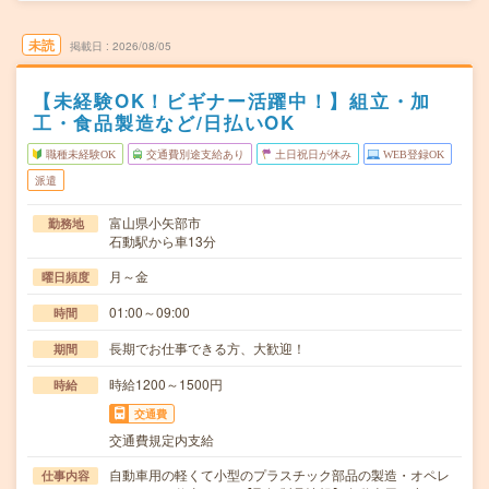
未読
掲載日
2026/08/05
【未経験OK！ビギナー活躍中！】組立・加
工・食品製造など/日払いOK
職種未経験OK
交通費別途支給あり
土日祝日が休み
WEB登録OK
派遣
富山県小矢部市
勤務地
石動駅から車13分
月～金
曜日頻度
01:00～09:00
時間
長期でお仕事できる方、大歓迎！
期間
時給1200～1500円
時給
交通費
交通費規定内支給
自動車用の軽くて小型のプラスチック部品の製造・オペレ
仕事内容