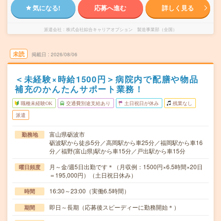
気になる!
応募へ進む
詳しく見る
派遣会社
株式会社綜合キャリアオプション 製造事業部（全国）
未読
掲載日
2026/08/06
＜未経験×時給1500円＞病院内で配膳や物品
補充のかんたんサポート業務！
職種未経験OK
交通費別途支給あり
土日祝日が休み
残業なし
派遣
富山県砺波市
勤務地
砺波駅から徒歩5分／高岡駅から車25分／福岡駅から車16
分／福野(富山県)駅から車15分／戸出駅から車15分
月～金/週5日出勤です＊（月収例：1500円×6.5時間×20日
曜日頻度
＝195,000円）（土日祝日休み）
16:30～23:00（実働6.5時間）
時間
即日～長期（応募後スピーディーに勤務開始＊）
期間