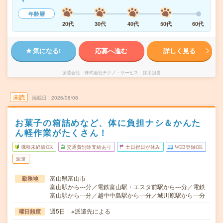
年齢層
20代
30代
40代
50代
60代
気になる!
応募へ進む
詳しく見る
派遣会社
株式会社テクノ・サービス 採用担当
未読
掲載日
2026/08/08
お菓子の箱詰めなど、体に負担ナシ＆かんた
ん軽作業がたくさん！
職種未経験OK
交通費別途支給あり
土日祝日が休み
WEB登録OK
派遣
富山県富山市
勤務地
富山駅から---分／電鉄富山駅・エスタ前駅から---分／電鉄
富山駅から---分／越中中島駅から---分／城川原駅から---分
週5日 ※派遣先による
曜日頻度