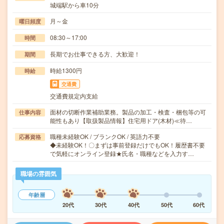
城端駅から車10分
月～金
曜日頻度
08:30～17:00
時間
長期でお仕事できる方、大歓迎！
期間
時給1300円
時給
交通費
交通費規定内支給
面材の切断作業補助業務。製品の加工・検査・梱包等の可
仕事内容
能性もあり【取扱製品情報】住宅用ドア(木材)≪待…
職種未経験OK / ブランクOK / 英語力不要
応募資格
◆未経験OK！〇まずは事前登録だけでもOK！履歴書不要
で気軽にオンライン登録★氏名・職種などを入力す…
職場の雰囲気
年齢層
20代
30代
40代
50代
60代