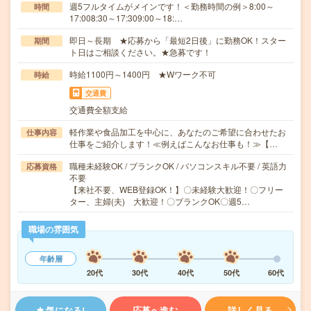
週5フルタイムがメインです！＜勤務時間の例＞8:00～
時間
17:008:30～17:309:00～18:…
即日～長期 ★応募から「最短2日後」に勤務OK！スター
期間
ト日はご相談ください。★急募です！
時給1100円～1400円 ★Wワーク不可
時給
交通費
交通費全額支給
軽作業や食品加工を中心に、あなたのご希望に合わせたお
仕事内容
仕事をご紹介します！≪例えばこんなお仕事も！≫【…
職種未経験OK / ブランクOK / パソコンスキル不要 / 英語力
応募資格
不要
【来社不要、WEB登録OK！】〇未経験大歓迎！〇フリー
ター、主婦(夫) 大歓迎！〇ブランクOK〇週5…
職場の雰囲気
年齢層
20代
30代
40代
50代
60代
気になる!
応募へ進む
詳しく見る