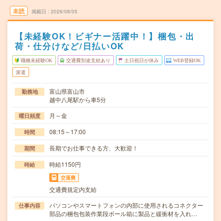
未読
掲載日
2026/08/05
【未経験OK！ビギナー活躍中！】梱包・出
荷・仕分けなど/日払いOK
職種未経験OK
交通費別途支給あり
土日祝日が休み
WEB登録OK
派遣
富山県富山市
勤務地
越中八尾駅から車5分
月～金
曜日頻度
08:15～17:00
時間
長期でお仕事できる方、大歓迎！
期間
時給1150円
時給
交通費
交通費規定内支給
パソコンやスマートフォンの内部に使用されるコネクター
仕事内容
部品の梱包包装作業段ボール箱に製品と緩衝材を入れ…