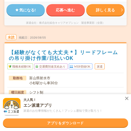
気になる!
応募へ進む
詳しく見る
派遣会社
株式会社綜合キャリアオプション 製造事業部（全国）
未読
掲載日
2026/08/05
【経験がなくても大丈夫＊】リードフレーム
の吊り掛け作業/日払いOK
職種未経験OK
交通費別途支給あり
WEB登録OK
派遣
富山県射水市
勤務地
小杉駅から車30分
シフト制
曜日頻度
大人気！
08:20～17:00
時間
エン派遣アプリ
派遣のお仕事情報がたくさん！プッシュ通知で受け取ろう！
長期でお仕事できる方、大歓迎！
期間
時給1200円
時給
アプリをダウンロード
交通費