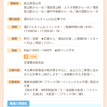
富山県富山市
勤務地
富山駅から---分／電鉄富山駅・エスタ前駅から---分／電鉄
富山駅から---分／越中中島駅から---分／城川原駅から---分
週5日のフルタイムのお仕事です。
曜日頻度
週5フルタイムがメインです！＜勤務時間の例＞8:00～
時間
17:008:30～17:309:00～18:…
即日～長期 ★応募から「最短2日後」に勤務OK！スター
期間
ト日はご相談ください。
時給1100円～1400円 ★Wワーク不可
時給
交通費
交通費全額支給
▼仕事内容製造や軽作業を中心に、あなたのご希望に合わ
仕事内容
せたお仕事をご紹介します！＼未経験の方も大歓迎！…
職種未経験OK / ブランクOK / パソコンスキル不要 / 英語力
応募資格
不要
【来社不要、WEB登録OK！】〇未経験大歓迎！〇フリー
ター、主婦(夫) 大歓迎！〇ブランクOK〇週5…
職場の雰囲気