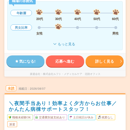
職場の雰囲気
年齢層
20代
30代
40代
50代
60代
男女比率
女性
男性
もっと見る
気になる!
応募へ進む
詳しく見る
派遣会社
株式会社ルフト・メディカルケア 北陸オフィス
未読
掲載日
2026/08/07
＼夜間手当あり！効率よく夕方からお仕事／
かんたん病棟サポートスタッフ！
職種未経験OK
交通費別途支給あり
土日祝日が休み
残業なし
派遣