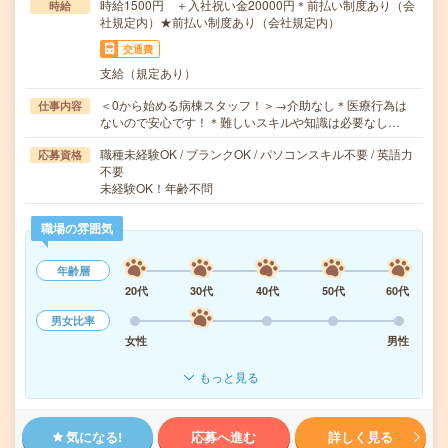
時給1500円 ＋入社祝い金20000円＊前払い制度あり（会
時給
社規定内）★前払い制度あり（会社規定内）
交通費
支給（規定あり）
＜0から始める病棟スタッフ！＞→介助なし＊医療行為は
仕事内容
ないので安心です！＊難しいスキルや知識は必要なし…
職種未経験OK / ブランクOK / パソコンスキル不要 / 英語力
応募資格
不要
未経験OK！年齢不問
職場の雰囲気
年齢層
20代
30代
40代
50代
60代
男女比率
女性
男性
もっと見る
気になる!
応募へ進む
詳しく見る