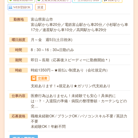
WEB登録OK
派遣
富山県富山市
勤務地
富山駅から車20分／電鉄富山駅から車20分／小杉駅から車
17分／速星駅から車10分／高岡駅から車29分
月～金 週5日(土日祝休)
曜日頻度
8：30～16：30※日勤のみ
時間
即日～長期（応募後スピーディーに勤務開始＊）
期間
時給1350円～★前払い制度あり（会社規定内）
時給
交通費
支給あります！※規定あり★ガソリン代支給あり
医療行為はありません！未経験でも安心！具体的に
仕事内容
は‥？・入退院の準備・病院の整理整頓・カーテンなどの
交…
職種未経験OK / ブランクOK / パソコンスキル不要 / 英語力
応募資格
不要
未経験OK！年齢不問