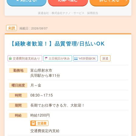
派遣会社
株式会社テクノ・サービス 採用担当
未読
掲載日
2026/08/07
【経験者歓迎！】品質管理/日払いOK
交通費別途支給あり
土日祝日が休み
WEB登録OK
派遣
富山県射水市
勤務地
呉羽駅から車11分
月～金
曜日頻度
08:30～17:15
時間
長期でお仕事できる方、大歓迎！
期間
時給1200円
時給
交通費
交通費規定内支給