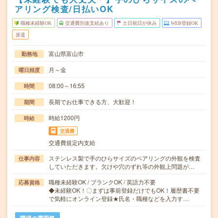
アリング検査/日払いOK
職種未経験OK
交通費別途支給あり
土日祝日が休み
WEB登録OK
派遣
富山県富山市
勤務地
月～金
曜日頻度
08:00～16:55
時間
長期でお仕事できる方、大歓迎！
期間
時給1200円
時給
交通費
交通費規定内支給
ステンレス製で手のひらサイズのベアリングの外観を検査
仕事内容
していただきます。欠けや穴のずれ等の外観上問題が…
職種未経験OK / ブランクOK / 英語力不要
応募資格
◆未経験OK！〇まずは事前登録だけでもOK！履歴書不要
で気軽にオンライン登録★氏名・職種などを入力す…