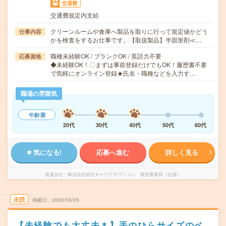
交通費
交通費規定内支給
クリーンルームや倉庫へ製品を取りに行って規定値かどう
仕事内容
かを検査をするお仕事です。【取扱製品】半固形剤≪…
職種未経験OK / ブランクOK / 英語力不要
応募資格
◆未経験OK！〇まずは事前登録だけでもOK！履歴書不要
で気軽にオンライン登録★氏名・職種などを入力す…
職場の雰囲気
年齢層
20代
30代
40代
50代
60代
気になる!
応募へ進む
詳しく見る
派遣会社
株式会社綜合キャリアオプション 製造事業部（全国）
未読
掲載日
2026/08/05
【未経験でも大丈夫＊】手のひらサイズのベ