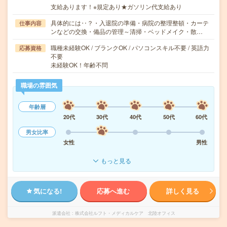
支給あります！※規定あり★ガソリン代支給あり
具体的には‥？・入退院の準備・病院の整理整頓・カーテ
仕事内容
ンなどの交換・備品の管理～清掃・ベッドメイク・散…
職種未経験OK / ブランクOK / パソコンスキル不要 / 英語力
応募資格
不要
未経験OK！年齢不問
職場の雰囲気
年齢層
20代
30代
40代
50代
60代
男女比率
女性
男性
もっと見る
気になる!
応募へ進む
詳しく見る
派遣会社
株式会社ルフト・メディカルケア 北陸オフィス