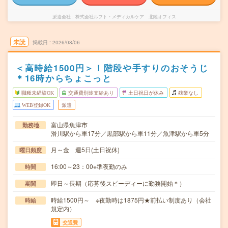
派遣会社
株式会社ルフト・メディカルケア 北陸オフィス
未読
掲載日
2026/08/06
＜高時給1500円＞！階段や手すりのおそうじ
＊16時からちょこっと
職種未経験OK
交通費別途支給あり
土日祝日が休み
残業なし
WEB登録OK
派遣
富山県魚津市
勤務地
滑川駅から車17分／黒部駅から車11分／魚津駅から車5分
月～金 週5日(土日祝休)
曜日頻度
16:00～23：00※準夜勤のみ
時間
即日～長期（応募後スピーディーに勤務開始＊）
期間
時給1500円～ ※夜勤時は1875円★前払い制度あり（会社
時給
規定内）
交通費