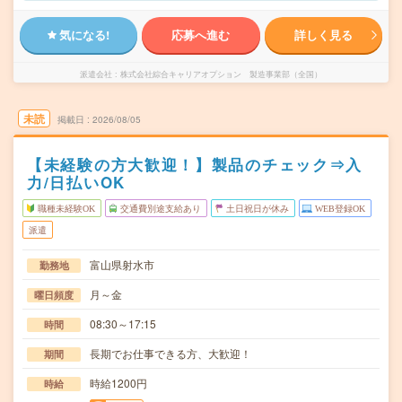
気になる!
応募へ進む
詳しく見る
派遣会社
株式会社綜合キャリアオプション 製造事業部（全国）
未読
掲載日
2026/08/05
【未経験の方大歓迎！】製品のチェック⇒入
力/日払いOK
職種未経験OK
交通費別途支給あり
土日祝日が休み
WEB登録OK
派遣
富山県射水市
勤務地
月～金
曜日頻度
08:30～17:15
時間
長期でお仕事できる方、大歓迎！
期間
時給1200円
時給