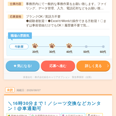
事務所内にて一般的な事務作業をお願い致します。ファイ
仕事内容
リング、データ管理、入力、電話応対などをお願い致…
ブランクOK / 英語力不要
応募資格
◆経験者歓迎！◆ExcelやWordの操作できる方歓迎！〇ま
ずは事前登録だけでもOK！履歴書不要で気…
職場の雰囲気
年齢層
20代
30代
40代
50代
60代
気になる!
応募へ進む
詳しく見る
派遣会社
株式会社綜合キャリアオプション 製造事業部（全国）
未読
掲載日
2026/08/07
＼16時30分まで！／シーツ交換などカンタ
ン！@車通勤可
職種未経験OK
交通費別途支給あり
土日祝日が休み
残業なし