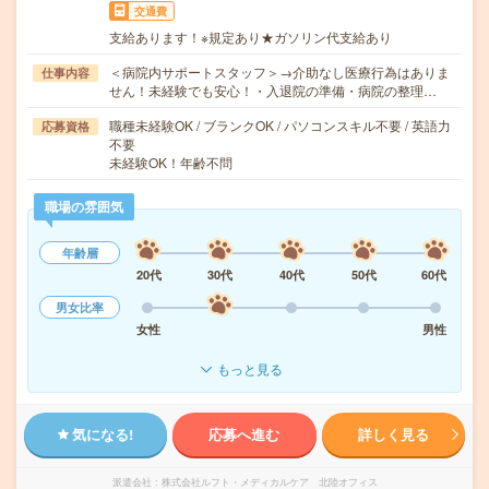
交通費
支給あります！※規定あり★ガソリン代支給あり
＜病院内サポートスタッフ＞→介助なし医療行為はありま
仕事内容
せん！未経験でも安心！・入退院の準備・病院の整理…
職種未経験OK / ブランクOK / パソコンスキル不要 / 英語力
応募資格
不要
未経験OK！年齢不問
職場の雰囲気
年齢層
20代
30代
40代
50代
60代
男女比率
女性
男性
もっと見る
気になる!
応募へ進む
詳しく見る
派遣会社
株式会社ルフト・メディカルケア 北陸オフィス