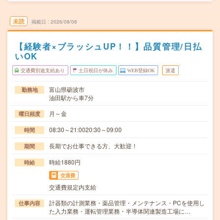
未読
掲載日
2026/08/08
【経験者×ブラッシュUP！！】品質管理/日払
いOK
交通費別途支給あり
土日祝日が休み
WEB登録OK
派遣
富山県砺波市
勤務地
油田駅から車7分
月～金
曜日頻度
08:30～21:0020:30～09:00
時間
長期でお仕事できる方、大歓迎！
期間
時給1880円
時給
交通費
交通費規定内支給
計器類の計測業務・薬品管理・メンテナンス・PCを使用し
仕事内容
た入力業務・運転管理業務・半導体関連製造工場に…