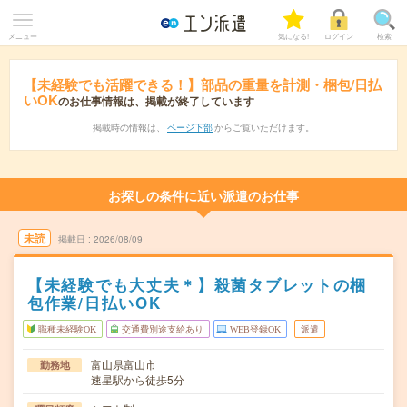
メニュー
気になる!
ログイン
検索
【未経験でも活躍できる！】部品の重量を計測・梱包/日払
いOK
のお仕事情報は、掲載が終了しています
掲載時の情報は、
ページ下部
からご覧いただけます。
お探しの条件に近い派遣のお仕事
未読
掲載日
2026/08/09
【未経験でも大丈夫＊】殺菌タブレットの梱
包作業/日払いOK
職種未経験OK
交通費別途支給あり
WEB登録OK
派遣
富山県富山市
勤務地
速星駅から徒歩5分