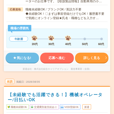
ーターのお仕事です。【取扱製品情報】自動車用の小…
職種未経験OK / ブランクOK / 英語力不要
応募資格
◆未経験OK！〇まずは事前登録だけでもOK！履歴書不要
で気軽にオンライン登録★氏名・職種などを入力す…
職場の雰囲気
年齢層
20代
30代
40代
50代
60代
気になる!
応募へ進む
詳しく見る
派遣会社
株式会社綜合キャリアオプション 製造事業部（全国）
未読
掲載日
2026/08/05
【未経験でも活躍できる！】機械オペレータ
ー/日払いOK
職種未経験OK
交通費別途支給あり
WEB登録OK
派遣