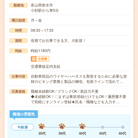
富山県射水市
勤務地
小杉駅から車5分
月～金
曜日頻度
08:30～17:35
時間
長期でお仕事できる方、大歓迎！
期間
時給1180円
時給
交通費
交通費規定内支給
自動車部品のワイヤーハーネスを製造するために必要な資
仕事内容
材のピキング業務と製品の梱包、包装ラインで流れて…
職種未経験OK / ブランクOK / 英語力不要
応募資格
◆未経験OK！〇まずは事前登録だけでもOK！履歴書不要
で気軽にオンライン登録★氏名・職種などを入力す…
職場の雰囲気
年齢層
20代
30代
40代
50代
60代