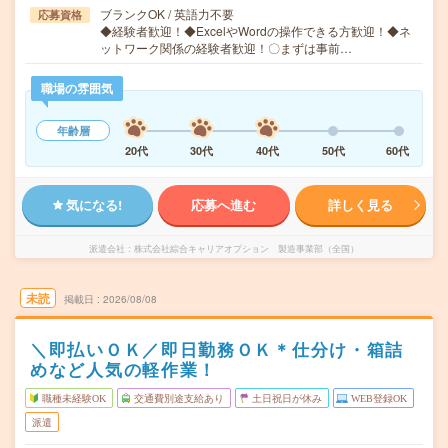
ブランクOK / 英語力不要
応募資格
◆経験者歓迎！◆ExcelやWordの操作できる方歓迎！◆ネ
ットワーク関係の経験者歓迎！〇まずは事前…
職場の雰囲気
年齢層
20代
30代
40代
50代
60代
気になる!
応募へ進む
詳しく見る
派遣会社
株式会社綜合キャリアオプション 製造事業部（全国）
未読
掲載日
2026/08/08
＼即払いＯＫ／即日勤務ＯＫ＊仕分け・箱詰
めなど人気の軽作業！
職種未経験OK
交通費別途支給あり
土日祝日が休み
WEB登録OK
派遣