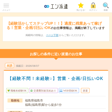
メニュー
気になる!
ログイン
検索
【経験活かしてステップUP！！】適度に残業あって稼げ
る！営業・企画/日払いOK
のお仕事情報は、掲載が終了しています
掲載時の情報は、
ページ下部
からご覧いただけます。
お探しの条件に近い派遣のお仕事
未読
掲載日
2026/08/07
【経験不問！未経験○】営業・企画/日払いOK
職種未経験OK
交通費別途支給あり
WEB登録OK
派遣
福島県福島市
勤務地
福島(福島県)駅から徒歩1分