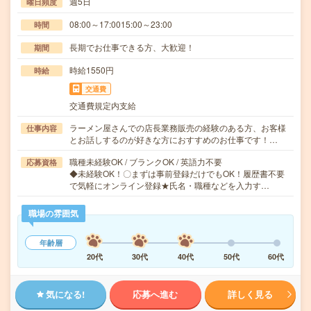
週5日
曜日頻度
08:00～17:0015:00～23:00
時間
長期でお仕事できる方、大歓迎！
期間
時給1550円
時給
交通費
交通費規定内支給
ラーメン屋さんでの店長業務販売の経験のある方、お客様
仕事内容
とお話しするのが好きな方におすすめのお仕事です！…
職種未経験OK / ブランクOK / 英語力不要
応募資格
◆未経験OK！〇まずは事前登録だけでもOK！履歴書不要
で気軽にオンライン登録★氏名・職種などを入力す…
職場の雰囲気
年齢層
20代
30代
40代
50代
60代
気になる!
応募へ進む
詳しく見る