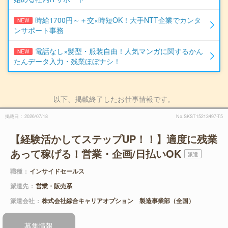
時給1700円～＋交×時短OK！大手NTT企業でカンタ
NEW
ンサポート事務
電話なし×髪型・服装自由！人気マンガに関するかん
NEW
たんデータ入力・残業ほぼナシ！
以下、掲載終了したお仕事情報です。
掲載日
2026/07/18
No.SKST15213497-T5
【経験活かしてステップUP！！】適度に残業
あって稼げる！営業・企画/日払いOK
派遣
職種
インサイドセールス
派遣先
営業・販売系
派遣会社
株式会社綜合キャリアオプション 製造事業部（全国）
募集情報