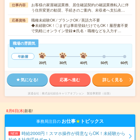
お客様の家屋確認業務、居住確認契約の確認業務転入に伴
仕事内容
う住所変更の勧奨、手続きのご案内、未収者へ支払依…
職種未経験OK / ブランクOK / 英語力不要
応募資格
◆未経験OK！〇まずは事前登録だけでもOK！履歴書不要
で気軽にオンライン登録★氏名・職種などを入力す…
職場の雰囲気
年齢層
20代
30代
40代
50代
60代
気になる!
応募へ進む
詳しく見る
派遣会社
株式会社綜合キャリアオプション 製造事業部（全国）
8月6日(木)
新着!
お仕事
★
トピックス
事務局注目の
時給2000円！スマホ操作が得意ならOK！未経験から
NEW
始める社内ITサポート