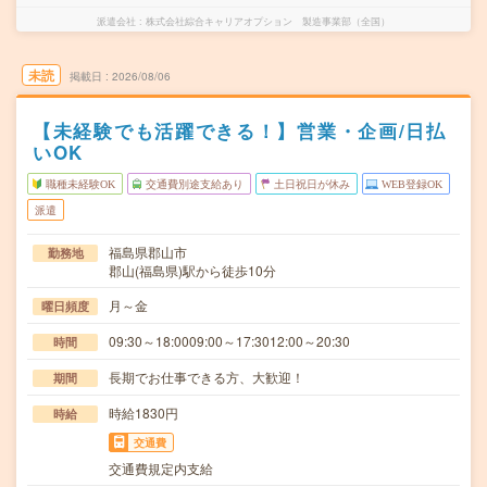
派遣会社
株式会社綜合キャリアオプション 製造事業部（全国）
未読
掲載日
2026/08/06
【未経験でも活躍できる！】営業・企画/日払
いOK
職種未経験OK
交通費別途支給あり
土日祝日が休み
WEB登録OK
派遣
福島県郡山市
勤務地
郡山(福島県)駅から徒歩10分
月～金
曜日頻度
09:30～18:0009:00～17:3012:00～20:30
時間
長期でお仕事できる方、大歓迎！
期間
時給1830円
時給
交通費
交通費規定内支給