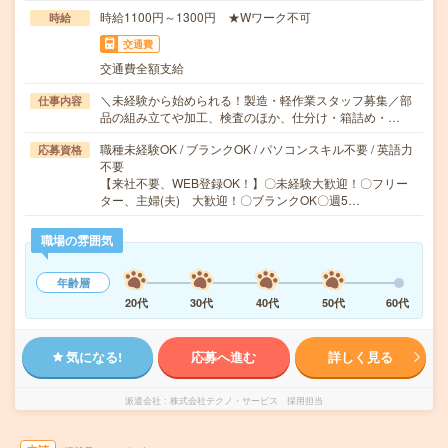
時給1100円～1300円 ★Wワーク不可
時給
交通費
交通費全額支給
＼未経験から始められる！製造・軽作業スタッフ募集／部
仕事内容
品の組み立てや加工、検査のほか、仕分け・箱詰め・…
職種未経験OK / ブランクOK / パソコンスキル不要 / 英語力
応募資格
不要
【来社不要、WEB登録OK！】〇未経験大歓迎！〇フリー
ター、主婦(夫) 大歓迎！〇ブランクOK〇週5…
職場の雰囲気
年齢層
20代
30代
40代
50代
60代
気になる!
応募へ進む
詳しく見る
派遣会社
株式会社テクノ・サービス 採用担当