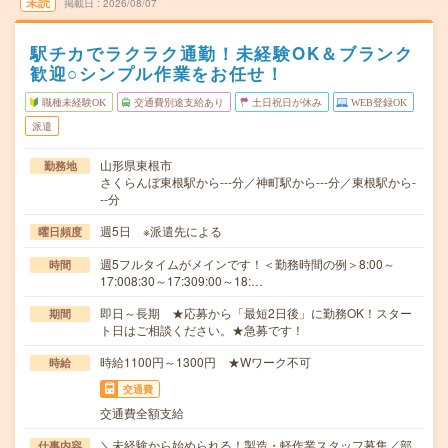
未読
掲載日
2026/08/07
駅チカでラクラク通勤！未経験OK＆ブランク
歓迎○シンプル作業をお任せ！
職種未経験OK
交通費別途支給あり
土日祝日が休み
WEB登録OK
派遣
山形県東根市
勤務地
さくらんぼ東根駅から---分／神町駅から---分／東根駅から-
--分
週5日 ※派遣先による
曜日頻度
週5フルタイムがメインです！＜勤務時間の例＞8:00～
時間
17:008:30～17:309:00～18:…
即日～長期 ★応募から「最短2日後」に勤務OK！スター
期間
ト日はご相談ください。★急募です！
時給1100円～1300円 ★Wワーク不可
時給
交通費
交通費全額支給
＼未経験から始められる！製造・軽作業スタッフ募集／部
仕事内容