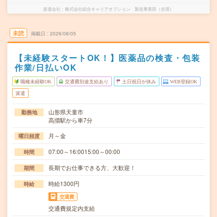
派遣会社
株式会社綜合キャリアオプション 製造事業部（全国）
未読
掲載日
2026/08/05
【未経験スタートOK！】医薬品の検査・包装
作業/日払いOK
職種未経験OK
交通費別途支給あり
土日祝日が休み
WEB登録OK
派遣
山形県天童市
勤務地
高擶駅から車7分
月～金
曜日頻度
07:00～16:0015:00～00:00
時間
長期でお仕事できる方、大歓迎！
期間
時給1300円
時給
交通費
交通費規定内支給