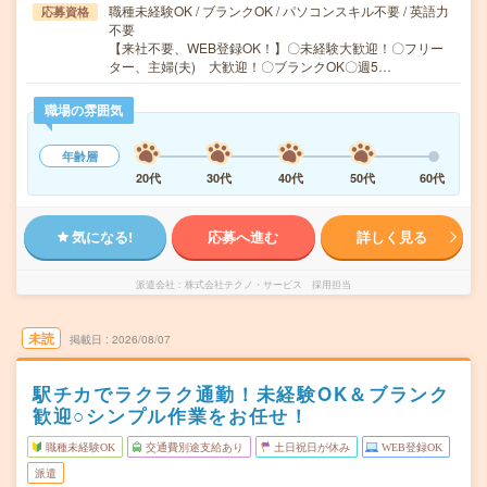
職種未経験OK / ブランクOK / パソコンスキル不要 / 英語力
応募資格
不要
【来社不要、WEB登録OK！】〇未経験大歓迎！〇フリー
ター、主婦(夫) 大歓迎！〇ブランクOK〇週5…
職場の雰囲気
年齢層
20代
30代
40代
50代
60代
気になる!
応募へ進む
詳しく見る
派遣会社
株式会社テクノ・サービス 採用担当
未読
掲載日
2026/08/07
駅チカでラクラク通勤！未経験OK＆ブランク
歓迎○シンプル作業をお任せ！
職種未経験OK
交通費別途支給あり
土日祝日が休み
WEB登録OK
派遣