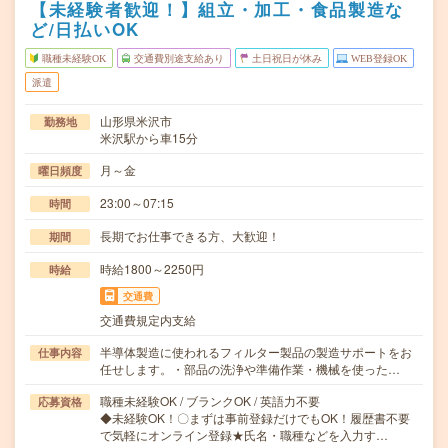
【未経験者歓迎！】組立・加工・食品製造な
ど/日払いOK
職種未経験OK
交通費別途支給あり
土日祝日が休み
WEB登録OK
派遣
山形県米沢市
勤務地
米沢駅から車15分
月～金
曜日頻度
23:00～07:15
時間
長期でお仕事できる方、大歓迎！
期間
時給1800～2250円
時給
交通費
交通費規定内支給
半導体製造に使われるフィルター製品の製造サポートをお
仕事内容
任せします。・部品の洗浄や準備作業・機械を使った…
職種未経験OK / ブランクOK / 英語力不要
応募資格
◆未経験OK！〇まずは事前登録だけでもOK！履歴書不要
で気軽にオンライン登録★氏名・職種などを入力す…