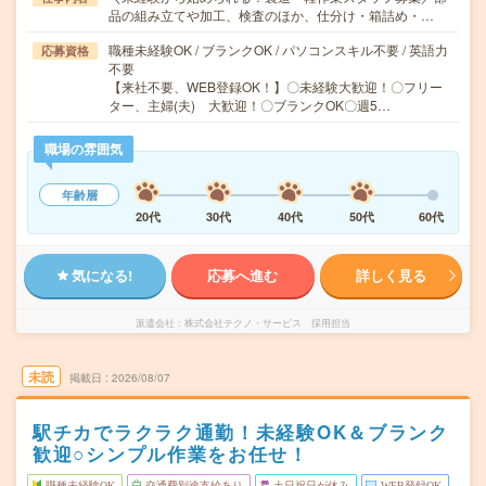
品の組み立てや加工、検査のほか、仕分け・箱詰め・…
職種未経験OK / ブランクOK / パソコンスキル不要 / 英語力
応募資格
不要
【来社不要、WEB登録OK！】〇未経験大歓迎！〇フリー
ター、主婦(夫) 大歓迎！〇ブランクOK〇週5…
職場の雰囲気
年齢層
20代
30代
40代
50代
60代
気になる!
応募へ進む
詳しく見る
派遣会社
株式会社テクノ・サービス 採用担当
未読
掲載日
2026/08/07
駅チカでラクラク通勤！未経験OK＆ブランク
歓迎○シンプル作業をお任せ！
職種未経験OK
交通費別途支給あり
土日祝日が休み
WEB登録OK