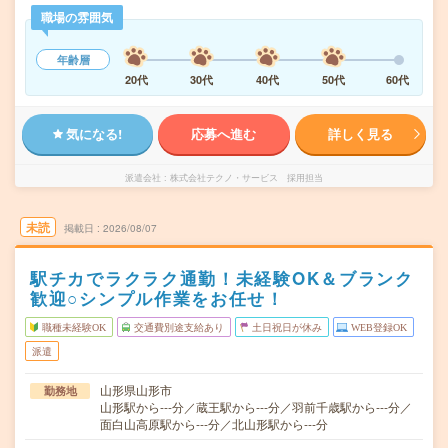
職場の雰囲気
年齢層
20代
30代
40代
50代
60代
気になる!
応募へ進む
詳しく見る
派遣会社
株式会社テクノ・サービス 採用担当
未読
掲載日
2026/08/07
駅チカでラクラク通勤！未経験OK＆ブランク
歓迎○シンプル作業をお任せ！
職種未経験OK
交通費別途支給あり
土日祝日が休み
WEB登録OK
派遣
山形県山形市
勤務地
山形駅から---分／蔵王駅から---分／羽前千歳駅から---分／
面白山高原駅から---分／北山形駅から---分