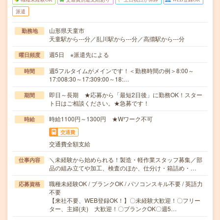
派遣
山形県天童市
勤務地
天童駅から---分／乱川駅から---分／高擶駅から---分
週5日 ※派遣先による
曜日頻度
週5フルタイムがメインです！＜勤務時間の例＞8:00～
時間
17:008:30～17:309:00～18:…
即日～長期 ★応募から「最短2日後」に勤務OK！スター
期間
ト日はご相談ください。★急募です！
時給1100円～1300円 ★Wワーク不可
時給
交通費
交通費全額支給
＼未経験から始められる！製造・軽作業スタッフ募集／部
仕事内容
品の組み立てや加工、検査のほか、仕分け・箱詰め・…
職種未経験OK / ブランクOK / パソコンスキル不要 / 英語力
応募資格
不要
【来社不要、WEB登録OK！】〇未経験大歓迎！〇フリー
ター、主婦(夫) 大歓迎！〇ブランクOK〇週5…