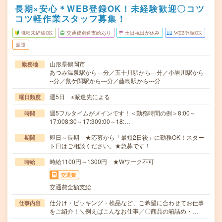
長期×安心＊WEB登録OK！未経験歓迎〇コツ
コツ軽作業スタッフ募集！
職種未経験OK
交通費別途支給あり
土日祝日が休み
WEB登録OK
派遣
山形県鶴岡市
勤務地
あつみ温泉駅から---分／五十川駅から---分／小岩川駅から-
--分／鼠ケ関駅から---分／藤島駅から---分
週5日 ※派遣先による
曜日頻度
週5フルタイムがメインです！＜勤務時間の例＞8:00～
時間
17:008:30～17:309:00～18:…
即日～長期 ★応募から「最短2日後」に勤務OK！スター
期間
ト日はご相談ください。★急募です！
時給1100円～1300円 ★Wワーク不可
時給
交通費
交通費全額支給
仕分け・ピッキング・検品など、ご希望に合わせてお仕事
仕事内容
をご紹介！＼例えばこんなお仕事／〇商品の箱詰め・…