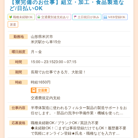
【寮完備のお仕事】組立・加工・食品製造な
ど/日払いOK
職種未経験OK
交通費別途支給あり
土日祝日が休み
WEB登録OK
派遣
山形県米沢市
勤務地
米沢駅から車15分
月～金
曜日頻度
15:00～23:1523:00～07:15
時間
長期でお仕事できる方、大歓迎！
期間
時給1650円
時給
交通費
交通費規定内支給
半導体製造に使われるフィルター製品の製造サポートをお
仕事内容
任せします。・部品の洗浄や準備作業・機械を使った…
職種未経験OK / ブランクOK / 英語力不要
応募資格
◆未経験OK！〇まずは事前登録だけでもOK！履歴書不要
で気軽にオンライン登録★氏名・職種などを入力す…