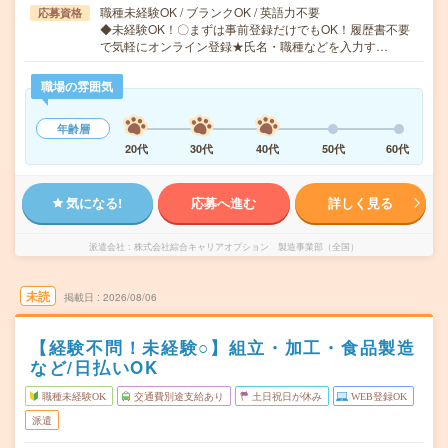
職種未経験OK / ブランクOK / 英語力不要
応募資格
◆未経験OK！〇まずは事前登録だけでもOK！履歴書不要
で気軽にオンライン登録★氏名・職種などを入力す…
職場の雰囲気
年齢層
20代
30代
40代
50代
60代
気になる!
応募へ進む
詳しく見る
派遣会社
株式会社綜合キャリアオプション 製造事業部（全国）
未読
掲載日
2026/08/06
【経験不問！未経験○】組立・加工・食品製造
など/日払いOK
職種未経験OK
交通費別途支給あり
土日祝日が休み
WEB登録OK
派遣