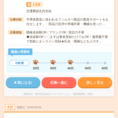
交通費
交通費規定内支給
半導体製造に使われるフィルター製品の製造サポートをお
仕事内容
任せします。・部品の洗浄や準備作業・機械を使った…
職種未経験OK / ブランクOK / 英語力不要
応募資格
◆未経験OK！〇まずは事前登録だけでもOK！履歴書不要
で気軽にオンライン登録★氏名・職種などを入力す…
職場の雰囲気
年齢層
20代
30代
40代
50代
60代
気になる!
応募へ進む
詳しく見る
派遣会社
株式会社綜合キャリアオプション 製造事業部（全国）
未読
掲載日
2026/08/06