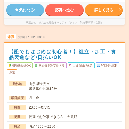
気になる!
応募へ進む
詳しく見る
派遣会社
株式会社綜合キャリアオプション 製造事業部（全国）
未読
掲載日
2026/08/06
【誰でもはじめは初心者！】組立・加工・食
品製造など/日払いOK
職種未経験OK
交通費別途支給あり
土日祝日が休み
WEB登録OK
派遣
山形県米沢市
勤務地
米沢駅から車15分
月～金
曜日頻度
23:00～07:15
時間
長期でお仕事できる方、大歓迎！
期間
時給1800～2250円
時給