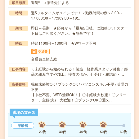
週5日 ※派遣先による
曜日頻度
週5フルタイムがメインです！＜勤務時間の例＞8:00～
時間
17:008:30～17:309:00～18:…
即日～長期 ★応募から「最短2日後」に勤務OK！スター
期間
ト日はご相談ください。★急募です！
時給1100円～1300円 ★Wワーク不可
時給
交通費
交通費全額支給
＼未経験から始められる！製造・軽作業スタッフ募集／部
仕事内容
品の組み立てや加工、検査のほか、仕分け・箱詰め・…
職種未経験OK / ブランクOK / パソコンスキル不要 / 英語力
応募資格
不要
【来社不要、WEB登録OK！】〇未経験大歓迎！〇フリー
ター、主婦(夫) 大歓迎！〇ブランクOK〇週5…
職場の雰囲気
年齢層
20代
30代
40代
50代
60代