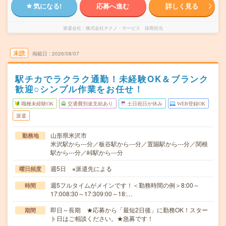
気になる!
応募へ進む
詳しく見る
派遣会社
株式会社テクノ・サービス 採用担当
未読
掲載日
2026/08/07
駅チカでラクラク通勤！未経験OK＆ブランク
歓迎○シンプル作業をお任せ！
職種未経験OK
交通費別途支給あり
土日祝日が休み
WEB登録OK
派遣
山形県米沢市
勤務地
米沢駅から---分／板谷駅から---分／置賜駅から---分／関根
駅から---分／峠駅から---分
週5日 ※派遣先による
曜日頻度
週5フルタイムがメインです！＜勤務時間の例＞8:00～
時間
17:008:30～17:309:00～18:…
即日～長期 ★応募から「最短2日後」に勤務OK！スター
期間
ト日はご相談ください。★急募です！