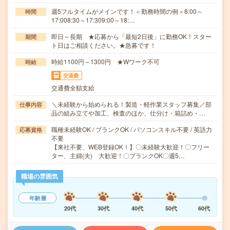
週5フルタイムがメインです！＜勤務時間の例＞8:00～
時間
17:008:30～17:309:00～18:…
即日～長期 ★応募から「最短2日後」に勤務OK！スター
期間
ト日はご相談ください。★急募です！
時給1100円～1300円 ★Wワーク不可
時給
交通費
交通費全額支給
＼未経験から始められる！製造・軽作業スタッフ募集／部
仕事内容
品の組み立てや加工、検査のほか、仕分け・箱詰め・…
職種未経験OK / ブランクOK / パソコンスキル不要 / 英語力
応募資格
不要
【来社不要、WEB登録OK！】〇未経験大歓迎！〇フリー
ター、主婦(夫) 大歓迎！〇ブランクOK〇週5…
職場の雰囲気
年齢層
20代
30代
40代
50代
60代