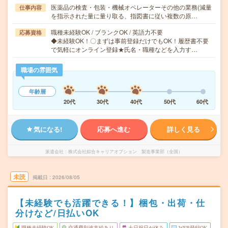
医薬品の検査・包装・機械オペレーターその他の業務(減量
仕事内容
を指示された量に量り取る、指図書に従い複数の原…
職種未経験OK / ブランクOK / 英語力不要
応募資格
◆未経験OK！〇まずは事前登録だけでもOK！履歴書不要
で気軽にオンライン登録★氏名・職種などを入力す…
職場の雰囲気
年齢層
20代
30代
40代
50代
60代
気になる!
応募へ進む
詳しく見る
派遣会社
株式会社綜合キャリアオプション 製造事業部（全国）
未読
掲載日
2026/08/05
【未経験でも活躍できる！】梱包・出荷・仕
分けなど/日払いOK
職種未経験OK
交通費別途支給あり
土日祝日が休み
WEB登録OK