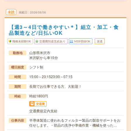
未読
掲載日
2026/08/06
【週3～4日で働きやすい＊】組立・加工・食
品製造など/日払いOK
職種未経験OK
交通費別途支給あり
WEB登録OK
派遣
山形県米沢市
勤務地
米沢駅から車15分
シフト制
曜日頻度
15:00～23:1523:00～07:15
時間
長期でお仕事できる方、大歓迎！
期間
時給1800円
時給
交通費
交通費規定内支給
半導体製造に使われるフィルター製品の製造サポートをお
仕事内容
任せします。・部品の洗浄や準備作業・機械を使った…