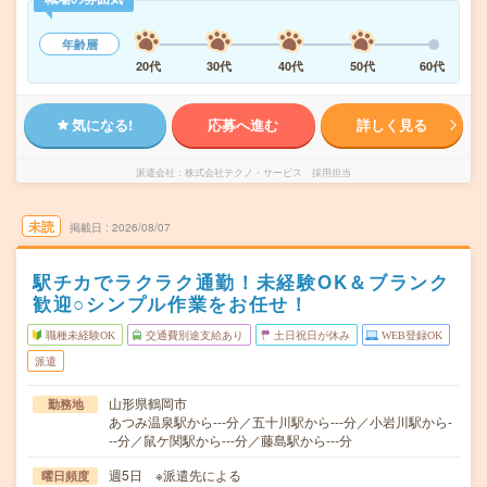
年齢層
20代
30代
40代
50代
60代
気になる!
応募へ進む
詳しく見る
派遣会社
株式会社テクノ・サービス 採用担当
未読
掲載日
2026/08/07
駅チカでラクラク通勤！未経験OK＆ブランク
歓迎○シンプル作業をお任せ！
職種未経験OK
交通費別途支給あり
土日祝日が休み
WEB登録OK
派遣
山形県鶴岡市
勤務地
あつみ温泉駅から---分／五十川駅から---分／小岩川駅から-
--分／鼠ケ関駅から---分／藤島駅から---分
週5日 ※派遣先による
曜日頻度