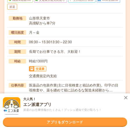
派遣
山形県天童市
勤務地
高擶駅から車7分
月～金
曜日頻度
06:30～15:3013:30～22:30
時間
長期でお仕事できる方、大歓迎！
期間
時給1300円
時給
交通費
交通費規定内支給
医薬品の包装作業(主に目視検査と箱詰め作業)。印字の目
仕事内容
視検査や、薬を纏めて箱に詰めるな製造未経験から…
大人気！
職種未経験OK / ブランクOK / 英語力不要
応募資格
エン派遣アプリ
◆未経験OK！〇まずは事前登録だけでもOK！履歴書不要
で気軽にオンライン登録★氏名・職種などを入力す…
派遣のお仕事情報がたくさん！プッシュ通知で受け取ろう！
職場の雰囲気
アプリをダウンロード