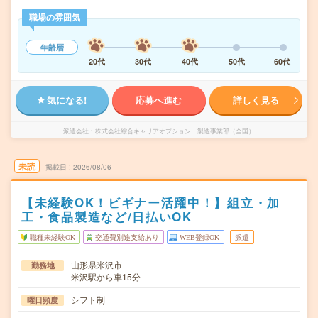
職場の雰囲気
年齢層
20代
30代
40代
50代
60代
気になる!
応募へ進む
詳しく見る
派遣会社
株式会社綜合キャリアオプション 製造事業部（全国）
未読
掲載日
2026/08/06
【未経験OK！ビギナー活躍中！】組立・加
工・食品製造など/日払いOK
職種未経験OK
交通費別途支給あり
WEB登録OK
派遣
山形県米沢市
勤務地
米沢駅から車15分
シフト制
曜日頻度