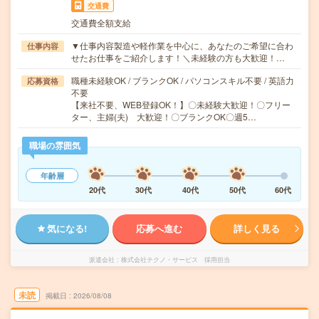
交通費
交通費全額支給
▼仕事内容製造や軽作業を中心に、あなたのご希望に合わ
仕事内容
せたお仕事をご紹介します！＼未経験の方も大歓迎！…
職種未経験OK / ブランクOK / パソコンスキル不要 / 英語力
応募資格
不要
【来社不要、WEB登録OK！】〇未経験大歓迎！〇フリー
ター、主婦(夫) 大歓迎！〇ブランクOK〇週5…
職場の雰囲気
年齢層
20代
30代
40代
50代
60代
気になる!
応募へ進む
詳しく見る
派遣会社
株式会社テクノ・サービス 採用担当
未読
掲載日
2026/08/08