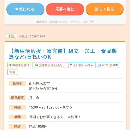
気になる!
応募へ進む
詳しく見る
派遣会社
株式会社テクノ・サービス 採用担当
未読
掲載日
2026/08/07
【新生活応援・寮完備】組立・加工・食品製
造など/日払いOK
職種未経験OK
交通費別途支給あり
土日祝日が休み
WEB登録OK
派遣
山形県米沢市
勤務地
米沢駅から車15分
月～金
曜日頻度
15:00～23:1523:00～07:15
時間
長期でお仕事できる方、大歓迎！
期間
時給1650円
時給