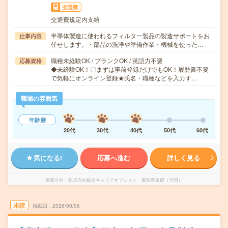
交通費
交通費規定内支給
半導体製造に使われるフィルター製品の製造サポートをお
仕事内容
任せします。・部品の洗浄や準備作業・機械を使った…
職種未経験OK / ブランクOK / 英語力不要
応募資格
◆未経験OK！〇まずは事前登録だけでもOK！履歴書不要
で気軽にオンライン登録★氏名・職種などを入力す…
職場の雰囲気
年齢層
20代
30代
40代
50代
60代
気になる!
応募へ進む
詳しく見る
派遣会社
株式会社綜合キャリアオプション 製造事業部（全国）
未読
掲載日
2026/08/06