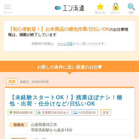
メニュー
気になる!
ログイン
検索
【初心者歓迎！】お米商品の梱包作業/日払いOK
のお仕事情
報は、掲載が終了しています
掲載時の情報は、
ページ下部
からご覧いただけます。
お探しの条件に近い派遣のお仕事
未読
掲載日
2026/08/08
【未経験スタートOK！】残業ほぼナシ！梱
包・出荷・仕分けなど/日払いOK
職種未経験OK
交通費別途支給あり
WEB登録OK
派遣
山形県寒河江市
勤務地
羽前高松駅から徒歩16分