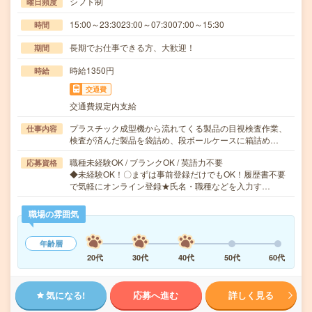
シフト制
曜日頻度
15:00～23:3023:00～07:3007:00～15:30
時間
長期でお仕事できる方、大歓迎！
期間
時給1350円
時給
交通費
交通費規定内支給
プラスチック成型機から流れてくる製品の目視検査作業、
仕事内容
検査が済んだ製品を袋詰め、段ボールケースに箱詰め…
職種未経験OK / ブランクOK / 英語力不要
応募資格
◆未経験OK！〇まずは事前登録だけでもOK！履歴書不要
で気軽にオンライン登録★氏名・職種などを入力す…
職場の雰囲気
年齢層
20代
30代
40代
50代
60代
気になる!
応募へ進む
詳しく見る