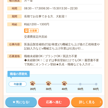
月～金
曜日頻度
08:30～17:3006:30～15:3013:30～22:30
時間
長期でお仕事できる方、大歓迎！
期間
時給1200～1300円
時給
交通費
交通費規定内支給
医薬品製造補助(打錠/検査)(1)機械立ち上げ後の工程検査や
仕事内容
記録入力など※機械立ち上げ作業は社員が行…
職種未経験OK / ブランクOK / 英語力不要
応募資格
◆未経験OK！〇まずは事前登録だけでもOK！履歴書不要
で気軽にオンライン登録★氏名・職種などを入力す…
職場の雰囲気
年齢層
20代
30代
40代
50代
60代
気になる!
応募へ進む
詳しく見る