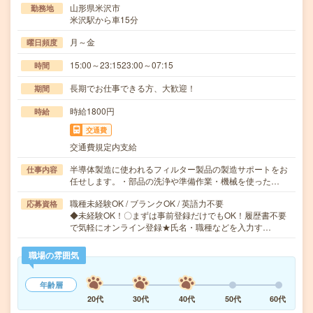
山形県米沢市
勤務地
米沢駅から車15分
月～金
曜日頻度
15:00～23:1523:00～07:15
時間
長期でお仕事できる方、大歓迎！
期間
時給1800円
時給
交通費
交通費規定内支給
半導体製造に使われるフィルター製品の製造サポートをお
仕事内容
任せします。・部品の洗浄や準備作業・機械を使った…
職種未経験OK / ブランクOK / 英語力不要
応募資格
◆未経験OK！〇まずは事前登録だけでもOK！履歴書不要
で気軽にオンライン登録★氏名・職種などを入力す…
職場の雰囲気
年齢層
20代
30代
40代
50代
60代