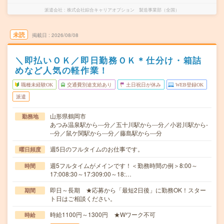
派遣会社
株式会社綜合キャリアオプション 製造事業部（全国）
未読
掲載日
2026/08/08
＼即払いＯＫ／即日勤務ＯＫ＊仕分け・箱詰
めなど人気の軽作業！
職種未経験OK
交通費別途支給あり
土日祝日が休み
WEB登録OK
派遣
山形県鶴岡市
勤務地
あつみ温泉駅から---分／五十川駅から---分／小岩川駅から-
--分／鼠ケ関駅から---分／藤島駅から---分
週5日のフルタイムのお仕事です。
曜日頻度
週5フルタイムがメインです！＜勤務時間の例＞8:00～
時間
17:008:30～17:309:00～18:…
即日～長期 ★応募から「最短2日後」に勤務OK！スター
期間
ト日はご相談ください。
時給1100円～1300円 ★Wワーク不可
時給