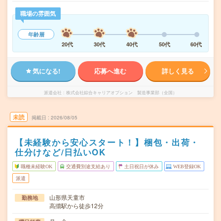
職場の雰囲気
年齢層
20代
30代
40代
50代
60代
気になる!
応募へ進む
詳しく見る
派遣会社
株式会社綜合キャリアオプション 製造事業部（全国）
未読
掲載日
2026/08/05
【未経験から安心スタート！】梱包・出荷・
仕分けなど/日払いOK
職種未経験OK
交通費別途支給あり
土日祝日が休み
WEB登録OK
派遣
山形県天童市
勤務地
高擶駅から徒歩12分