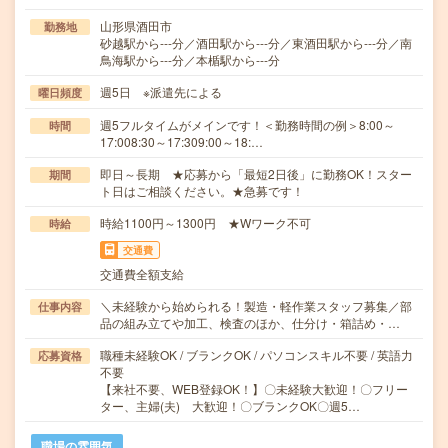
山形県酒田市
勤務地
砂越駅から---分／酒田駅から---分／東酒田駅から---分／南
鳥海駅から---分／本楯駅から---分
週5日 ※派遣先による
曜日頻度
週5フルタイムがメインです！＜勤務時間の例＞8:00～
時間
17:008:30～17:309:00～18:…
即日～長期 ★応募から「最短2日後」に勤務OK！スター
期間
ト日はご相談ください。★急募です！
時給1100円～1300円 ★Wワーク不可
時給
交通費
交通費全額支給
＼未経験から始められる！製造・軽作業スタッフ募集／部
仕事内容
品の組み立てや加工、検査のほか、仕分け・箱詰め・…
職種未経験OK / ブランクOK / パソコンスキル不要 / 英語力
応募資格
不要
【来社不要、WEB登録OK！】〇未経験大歓迎！〇フリー
ター、主婦(夫) 大歓迎！〇ブランクOK〇週5…
職場の雰囲気