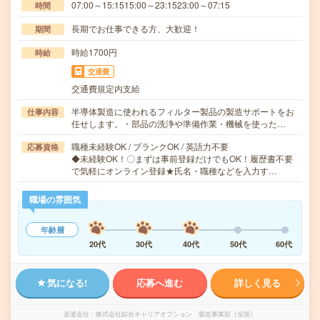
07:00～15:1515:00～23:1523:00～07:15
時間
長期でお仕事できる方、大歓迎！
期間
時給1700円
時給
交通費
交通費規定内支給
半導体製造に使われるフィルター製品の製造サポートをお
仕事内容
任せします。・部品の洗浄や準備作業・機械を使った…
職種未経験OK / ブランクOK / 英語力不要
応募資格
◆未経験OK！〇まずは事前登録だけでもOK！履歴書不要
で気軽にオンライン登録★氏名・職種などを入力す…
職場の雰囲気
年齢層
20代
30代
40代
50代
60代
気になる!
応募へ進む
詳しく見る
派遣会社
株式会社綜合キャリアオプション 製造事業部（全国）