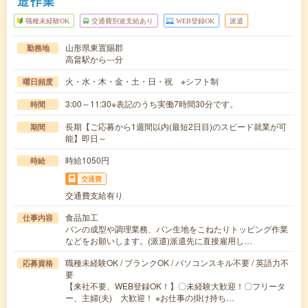
造作業
職種未経験OK
交通費別途支給あり
WEB登録OK
派遣
山形県東置賜郡
勤務地
高畠駅から---分
火・水・木・金・土・日・祝 ※シフト制
曜日頻度
3:00～11:30※表記のうち実働7時間30分です。
時間
長期【ご応募から1週間以内(最短2日目)のスピード就業が可
期間
能】即日～
時給1050円
時給
交通費
交通費支給有り
食品加工
仕事内容
パンの成型や調理業務、パン生地をこねたりトッピング作業
などをお願いします。(派遣)派遣先に直接雇用し…
職種未経験OK / ブランクOK / パソコンスキル不要 / 英語力不
応募資格
要
【来社不要、WEB登録OK！】〇未経験大歓迎！〇フリータ
ー、主婦(夫) 大歓迎！ ※お仕事の掛け持ち…