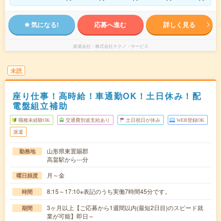
気になる!
応募へ進む
詳しく見る
派遣会社
株式会社テクノ・サービス
未読
座り仕事！高時給！車通勤OK！土日休み！配
電盤組立補助
職種未経験OK
交通費別途支給あり
土日祝日が休み
WEB登録OK
派遣
山形県東置賜郡
勤務地
高畠駅から---分
月～金
曜日頻度
8:15～17:10※表記のうち実働7時間45分です。
時間
3ヶ月以上【ご応募から1週間以内(最短2日目)のスピード就
期間
業が可能】即日～