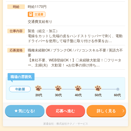
時給1170円
時給
交通費
交通費支給有り
製造（組立・加工）
仕事内容
電線をカットし先端の皮をハンドストリッパーで剥く、電動
ドライバーを使用して端子盤に取り付ける作業をお…
職種未経験OK / ブランクOK / パソコンスキル不要 / 英語力不
応募資格
要
【来社不要、WEB登録OK！】〇未経験大歓迎！〇フリータ
ー、主婦(夫) 大歓迎！ ※お仕事の掛け持ち…
職場の雰囲気
年齢層
20代
30代
40代
50代
60代
気になる!
応募へ進む
詳しく見る
派遣会社
株式会社テクノ・サービス