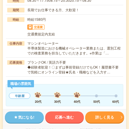
08:30～17:1508:15～20:3020:15～08:30
時間
長期でお仕事できる方、大歓迎！
期間
時給1580円
時給
交通費
交通費規定内支給
マシンオペレーター
仕事内容
半導体製造における機械オペレーター業務または、選別工程
での検査業務を担当していただきます。※作業は「…
ブランクOK / 英語力不要
応募資格
◆経験者歓迎！〇まずは事前登録だけでもOK！履歴書不要
で気軽にオンライン登録★氏名・職種などを入力す…
職場の雰囲気
年齢層
20代
30代
40代
50代
60代
気になる!
応募へ進む
詳しく見る