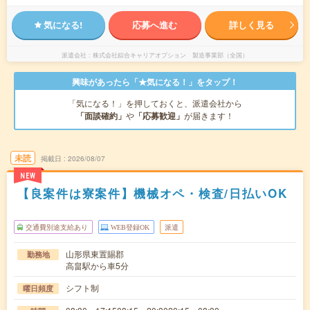
気になる!
応募へ進む
詳しく見る
派遣会社
株式会社綜合キャリアオプション 製造事業部（全国）
興味があったら「★気になる！」をタップ！
「気になる！」を押しておくと、派遣会社から
「面談確約」
や
「応募歓迎」
が届きます！
未読
掲載日
2026/08/07
NEW
【良案件は寮案件】機械オペ・検査/日払いOK
交通費別途支給あり
WEB登録OK
派遣
山形県東置賜郡
勤務地
高畠駅から車5分
シフト制
曜日頻度