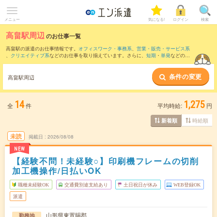
メニュー
気になる!
ログイン
検索
高畠駅周辺
のお仕事一覧
高畠駅の派遣のお仕事情報です。
オフィスワーク・事務系
、
営業・販売・サービス系
、
クリエイティブ系
などのお仕事を取り揃えています。さらに、
短期
・
単発
などの期
間や、
職種未経験OK
などのこだわり条件で絞り込んでいただけます。
条件の変更
また、
米沢駅
・
今泉(山形県)駅
・
羽前小松駅
・
置賜駅
・
宮内(山形県)駅
など近隣駅のお
高畠駅周辺
仕事もご確認いただけます。
14
1,275
全
件
平均時給:
円
時給順
新着順
未読
掲載日
2026/08/08
NEW
【経験不問！未経験○】印刷機フレームの切削
加工機操作/日払いOK
職種未経験OK
交通費別途支給あり
土日祝日が休み
WEB登録OK
派遣
山形県東置賜郡
勤務地