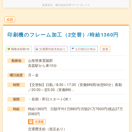
派遣会社
株式会社日本ワークプレイス
未読
印刷機のフレーム加工（2交替）/時給1360円
職種未経験OK
交通費別途支給あり
土日祝日が休み
派遣
山形県東置賜郡
勤務地
高畠駅から車10分
月～金
曜日頻度
【交替制】日勤／8:30～17:30（実働8時間/休憩60分）夜勤
時間
／20:30～翌5:30（実働8時…
・長期・即日スタートOK！
期間
時給1360円 日額平均1万880円/月額21万7600円/残込27万
時給
2080円
交通費
交通費支給（規定あり）