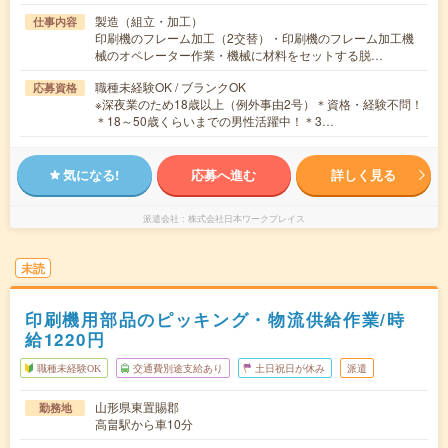
製造（組立・加工）
仕事内容
印刷機のフレーム加工（2交替）・印刷機のフレーム加工機
械のオペレーター作業・機械に材料をセットする脱…
職種未経験OK / ブランクOK
応募資格
※深夜業のため18歳以上（例外事由2号）＊資格・経験不問！
＊18～50歳くらいまでの男性活躍中！＊3…
気になる!
応募へ進む
詳しく見る
派遣会社
株式会社日本ワークプレイス
未読
印刷機用部品のピッキング・物流供給作業/時
給1220円
職種未経験OK
交通費別途支給あり
土日祝日が休み
派遣
山形県東置賜郡
勤務地
高畠駅から車10分