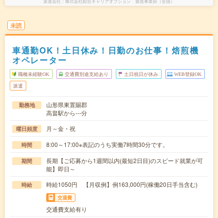
派遣会社
株式会社綜合キャリアオプション 製造事業部（全国）
未読
車通勤OK！土日休み！日勤のお仕事！焙煎機
オペレーター
職種未経験OK
交通費別途支給あり
土日祝日が休み
WEB登録OK
派遣
山形県東置賜郡
勤務地
高畠駅から---分
月～金・祝
曜日頻度
8:00～17:00※表記のうち実働7時間30分です。
時間
長期【ご応募から1週間以内(最短2日目)のスピード就業が可
期間
能】即日～
時給1050円 【月収例】例163,000円(稼働20日手当含む)
時給
交通費
交通費支給有り