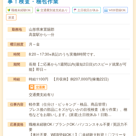
事！検査・梱包作業
職種未経験OK
交通費別途支給あり
土日祝日が休み
WEB登録OK
派遣
山形県東置賜郡
勤務地
高畠駅から---分
月～金
曜日頻度
8:20～17:30※表記のうち実働8時間です。
時間
長期【ご応募から1週間以内(最短2日目)のスピード就業が可
期間
能】即日～
時給1100円 【月収例】例207,000円(稼働22日)
時給
交通費
交通費支給有り
軽作業（仕分け・ピッキング・検品、商品管理）
仕事内容
プレス後の部品にキズがないかの目視検査（座り作業）、梱
包などをお願いします。(派遣)土日祝休み！日勤…
職種未経験OK / ブランクOK / パソコンスキル不要 / 英語力不
応募資格
要
【来社不要、WEB登録OK！】〇未経験大歓迎！〇フリータ