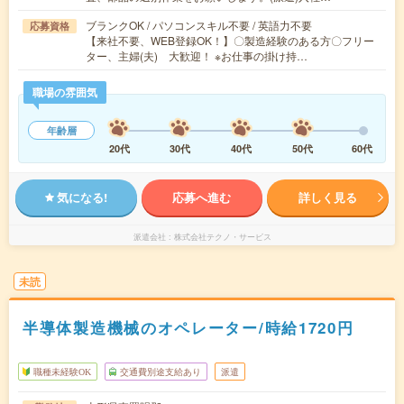
ブランクOK / パソコンスキル不要 / 英語力不要
応募資格
【来社不要、WEB登録OK！】〇製造経験のある方〇フリー
ター、主婦(夫) 大歓迎！ ※お仕事の掛け持…
職場の雰囲気
年齢層
20代
30代
40代
50代
60代
気になる!
応募へ進む
詳しく見る
派遣会社
株式会社テクノ・サービス
未読
半導体製造機械のオペレーター/時給1720円
職種未経験OK
交通費別途支給あり
派遣