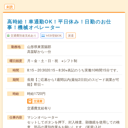
未読
高時給！車通勤OK！平日休み！日勤のお仕
事！機械オペレーター
交通費別途支給あり
WEB登録OK
派遣
山形県東置賜郡
勤務地
高畠駅から---分
月～金・土・日・祝 ※シフト制
曜日頻度
8:15～20:3020:15～8:30※表記のうち実働10時間15分です。
時間
長期【ご応募から1週間以内(最短2日目)のスピード就業が可
期間
能】即日～
時給1720円
時給
交通費
交通費支給有り
マシンオペレーター
仕事内容
セットしてボタンを押下、封入検査、顕微鏡を使用しての検
査、部品の選別作業をお願いします。(派遣)入社…