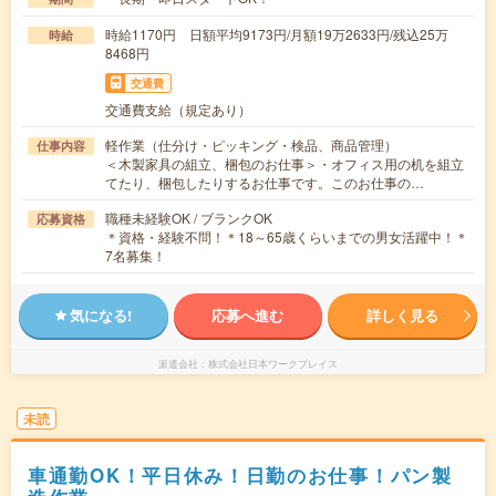
時給1170円 日額平均9173円/月額19万2633円/残込25万
時給
8468円
交通費
交通費支給（規定あり）
軽作業（仕分け・ピッキング・検品、商品管理）
仕事内容
＜木製家具の組立、梱包のお仕事＞・オフィス用の机を組立
てたり、梱包したりするお仕事です。このお仕事の…
職種未経験OK / ブランクOK
応募資格
＊資格・経験不問！＊18～65歳くらいまでの男女活躍中！＊
7名募集！
気になる!
応募へ進む
詳しく見る
派遣会社
株式会社日本ワークプレイス
未読
車通勤OK！平日休み！日勤のお仕事！パン製