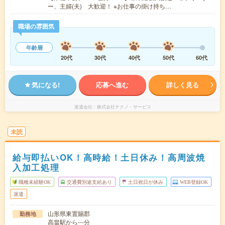
ー、主婦(夫) 大歓迎！ ※お仕事の掛け持ち…
職場の雰囲気
年齢層
20代
30代
40代
50代
60代
気になる!
応募へ進む
詳しく見る
派遣会社
株式会社テクノ・サービス
未読
給与即払いOK！高時給！土日休み！高周波焼
入加工処理
職種未経験OK
交通費別途支給あり
土日祝日が休み
WEB登録OK
派遣
山形県東置賜郡
勤務地
高畠駅から---分