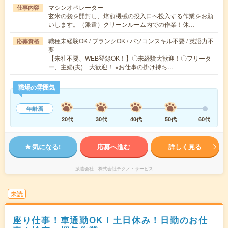
マシンオペレーター
仕事内容
玄米の袋を開封し、焙煎機械の投入口へ投入する作業をお願
いします。（派遣）クリーンルーム内での作業！休…
職種未経験OK / ブランクOK / パソコンスキル不要 / 英語力不
応募資格
要
【来社不要、WEB登録OK！】〇未経験大歓迎！〇フリータ
ー、主婦(夫) 大歓迎！ ※お仕事の掛け持ち…
職場の雰囲気
年齢層
20代
30代
40代
50代
60代
気になる!
応募へ進む
詳しく見る
派遣会社
株式会社テクノ・サービス
未読
座り仕事！車通勤OK！土日休み！日勤のお仕