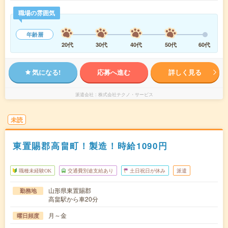
職場の雰囲気
年齢層
20代
30代
40代
50代
60代
気になる!
応募へ進む
詳しく見る
派遣会社
株式会社テクノ・サービス
未読
東置賜郡高畠町！製造！時給1090円
職種未経験OK
交通費別途支給あり
土日祝日が休み
派遣
山形県東置賜郡
勤務地
高畠駅から車20分
月～金
曜日頻度