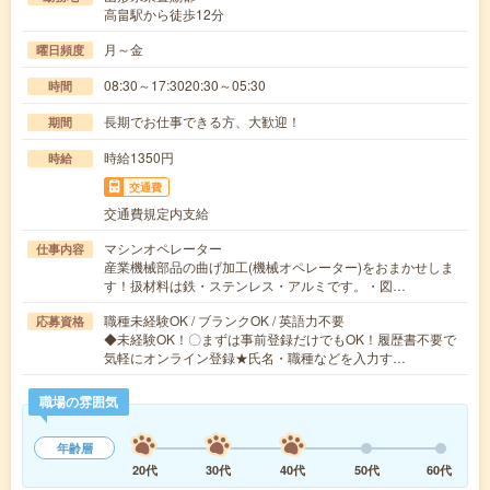
高畠駅から徒歩12分
月～金
曜日頻度
08:30～17:3020:30～05:30
時間
長期でお仕事できる方、大歓迎！
期間
時給1350円
時給
交通費
交通費規定内支給
マシンオペレーター
仕事内容
産業機械部品の曲げ加工(機械オペレーター)をおまかせしま
す！扱材料は鉄・ステンレス・アルミです。・図…
職種未経験OK / ブランクOK / 英語力不要
応募資格
◆未経験OK！〇まずは事前登録だけでもOK！履歴書不要で
気軽にオンライン登録★氏名・職種などを入力す…
職場の雰囲気
年齢層
20代
30代
40代
50代
60代