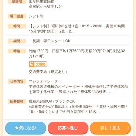
山形県東置賜郡
勤務地
高畠駅から徒歩15分
シフト制
曜日頻度
【シフト制】3勤3休2交替 1直：8:15～20:30（実働10時間
時間
15分/休憩120分） 2直：2…
・長期・即日スタートOK
期間
時給1720円 日額平均1万7630円/月額29万9710円/残込32
時給
万1210円
交通費
交通費支給（規定あり）
マシンオペレーター
仕事内容
半導体製造機械のオペレーター ・機械を操作して半導体製品
を製造する作業 ・製造された半導体製品の検査…
職種未経験OK / ブランクOK
応募資格
※深夜業のため18歳以上（例外事由2号）＊資格・経験不問＊
18～45歳くらいまでの男女活躍中＊15名…
気になる!
応募へ進む
詳しく見る