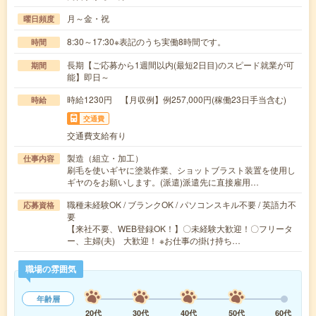
月～金・祝
曜日頻度
8:30～17:30※表記のうち実働8時間です。
時間
長期【ご応募から1週間以内(最短2日目)のスピード就業が可
期間
能】即日～
時給1230円 【月収例】例257,000円(稼働23日手当含む)
時給
交通費
交通費支給有り
製造（組立・加工）
仕事内容
刷毛を使いギヤに塗装作業、ショットブラスト装置を使用し
ギヤのをお願いします。(派遣)派遣先に直接雇用…
職種未経験OK / ブランクOK / パソコンスキル不要 / 英語力不
応募資格
要
【来社不要、WEB登録OK！】〇未経験大歓迎！〇フリータ
ー、主婦(夫) 大歓迎！ ※お仕事の掛け持ち…
職場の雰囲気
年齢層
20代
30代
40代
50代
60代