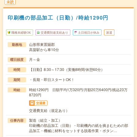
未読
印刷機の部品加工（日勤）/時給1290円
職種未経験OK
交通費別途支給あり
土日祝日が休み
派遣
山形県東置賜郡
勤務地
高畠駅から車10分
月～金
曜日頻度
【日勤】8:30～17:30（実働8時間/休憩60分）
時間
・長期・即日スタートOK！
期間
時給1290円 日額平均1万320円/月額20万6400円/残込23万
時給
8720円
交通費
交通費支給（規定あり）
製造（組立・加工）
仕事内容
印刷機の部品加工（日勤）・印刷機内の紙を摘まむための部
品加工・機械に材料をセットする脱着作業・ボタン…