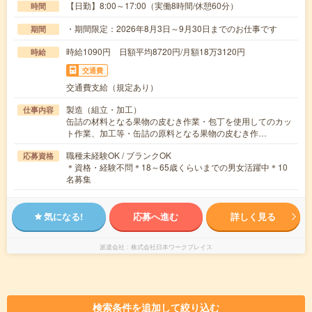
【日勤】8:00～17:00（実働8時間/休憩60分）
時間
・期間限定：2026年8月3日～9月30日までのお仕事です
期間
時給1090円 日額平均8720円/月額18万3120円
時給
交通費
交通費支給（規定あり）
製造（組立・加工）
仕事内容
缶詰の材料となる果物の皮むき作業・包丁を使用してのカッ
ト作業、加工等・缶詰の原料となる果物の皮むき作…
職種未経験OK / ブランクOK
応募資格
＊資格・経験不問＊18～65歳くらいまでの男女活躍中＊10
名募集
気になる!
応募へ進む
詳しく見る
派遣会社
株式会社日本ワークプレイス
検索条件を追加して絞り込む