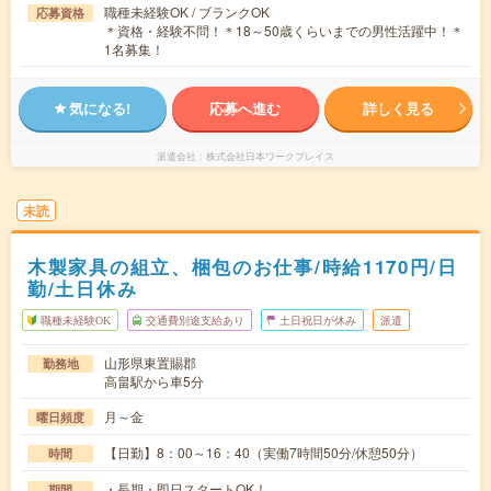
職種未経験OK / ブランクOK
応募資格
＊資格・経験不問！＊18～50歳くらいまでの男性活躍中！＊
1名募集！
気になる!
応募へ進む
詳しく見る
派遣会社
株式会社日本ワークプレイス
未読
木製家具の組立、梱包のお仕事/時給1170円/日
勤/土日休み
職種未経験OK
交通費別途支給あり
土日祝日が休み
派遣
山形県東置賜郡
勤務地
高畠駅から車5分
月～金
曜日頻度
【日勤】8：00～16：40（実働7時間50分/休憩50分）
時間
・長期・即日スタートOK！
期間