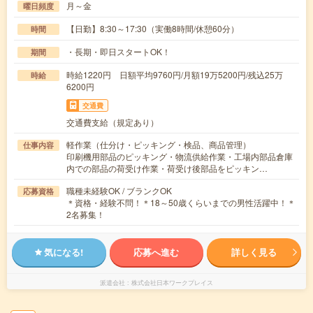
月～金
曜日頻度
【日勤】8:30～17:30（実働8時間/休憩60分）
時間
・長期・即日スタートOK！
期間
時給1220円 日額平均9760円/月額19万5200円/残込25万
時給
6200円
交通費
交通費支給（規定あり）
軽作業（仕分け・ピッキング・検品、商品管理）
仕事内容
印刷機用部品のピッキング・物流供給作業・工場内部品倉庫
内での部品の荷受け作業・荷受け後部品をピッキン…
職種未経験OK / ブランクOK
応募資格
＊資格・経験不問！＊18～50歳くらいまでの男性活躍中！＊
2名募集！
気になる!
応募へ進む
詳しく見る
派遣会社
株式会社日本ワークプレイス