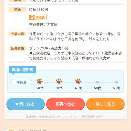
時給1110円
時給
交通費
交通費規定内支給
住宅やビルに取り付ける電子機器の組立・検査・梱包。電
仕事内容
動ドライバーのような工具を使用し、組立をしたり、…
ブランクOK / 英語力不要
応募資格
◆経験者歓迎！〇まずは事前登録だけでもOK！履歴書不要
で気軽にオンライン登録★氏名・職種などを入力す…
職場の雰囲気
年齢層
20代
30代
40代
50代
60代
気になる!
応募へ進む
詳しく見る
派遣会社
株式会社綜合キャリアオプション 製造事業部（全国）