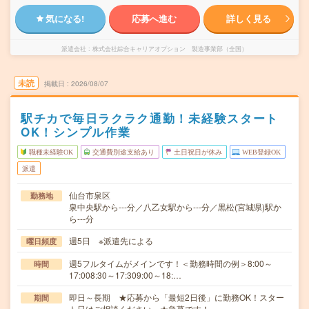
気になる!
応募へ進む
詳しく見る
派遣会社
株式会社綜合キャリアオプション 製造事業部（全国）
未読
掲載日
2026/08/07
駅チカで毎日ラクラク通勤！未経験スタート
OK！シンプル作業
職種未経験OK
交通費別途支給あり
土日祝日が休み
WEB登録OK
派遣
仙台市泉区
勤務地
泉中央駅から---分／八乙女駅から---分／黒松(宮城県)駅か
ら---分
週5日 ※派遣先による
曜日頻度
週5フルタイムがメインです！＜勤務時間の例＞8:00～
時間
17:008:30～17:309:00～18:…
即日～長期 ★応募から「最短2日後」に勤務OK！スター
期間
ト日はご相談ください。★急募です！