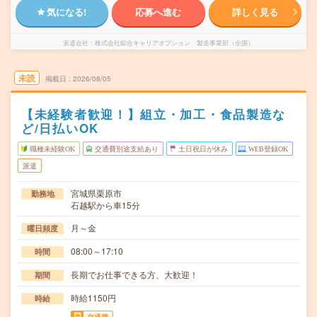
気になる!
応募へ進む
詳しく見る
派遣会社
株式会社綜合キャリアオプション 製造事業部（全国）
未読
掲載日
2026/08/05
【未経験者歓迎！】組立・加工・食品製造な
ど/日払いOK
職種未経験OK
交通費別途支給あり
土日祝日が休み
WEB登録OK
派遣
宮城県栗原市
勤務地
石越駅から車15分
月～金
曜日頻度
08:00～17:10
時間
長期でお仕事できる方、大歓迎！
期間
時給1150円
時給