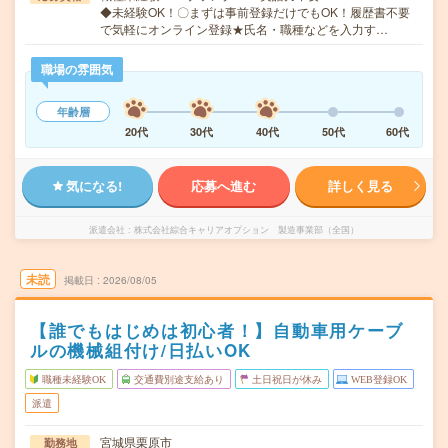
◆未経験OK！〇まずは事前登録だけでもOK！履歴書不要
で気軽にオンライン登録★氏名・職種などを入力す…
職場の雰囲気
年齢層
20代
30代
40代
50代
60代
気になる!
応募へ進む
詳しく見る
派遣会社
株式会社綜合キャリアオプション 製造事業部（全国）
未読
掲載日
2026/08/05
【誰でもはじめは初心者！】自動車用ケーブ
ルの機械組付け/日払いOK
職種未経験OK
交通費別途支給あり
土日祝日が休み
WEB登録OK
派遣
宮城県栗原市
勤務地