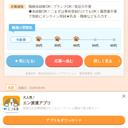
職種未経験OK / ブランクOK / 英語力不要
応募資格
◆未経験OK！〇まずは事前登録だけでもOK！履歴書不要
で気軽にオンライン登録★氏名・職種などを入力す…
職場の雰囲気
年齢層
20代
30代
40代
50代
60代
気になる!
応募へ進む
詳しく見る
派遣会社
株式会社綜合キャリアオプション 製造事業部（全国）
未読
掲載日
2026/08/05
大人気！
【誰でもはじめは初心者！】外食向け食材の
エン派遣アプリ
仕分け・ピッキング/日払いOK
派遣のお仕事情報がたくさん！プッシュ通知で受け取ろう！
職種未経験OK
交通費別途支給あり
WEB登録OK
派遣
アプリをダウンロード
宮城県名取市
勤務地