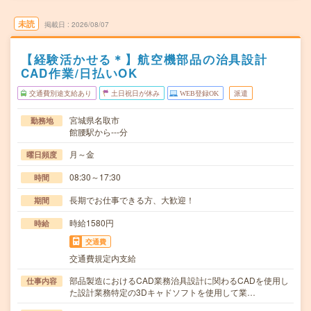
未読
掲載日
2026/08/07
【経験活かせる＊】航空機部品の治具設計
CAD作業/日払いOK
交通費別途支給あり
土日祝日が休み
WEB登録OK
派遣
宮城県名取市
勤務地
館腰駅から---分
月～金
曜日頻度
08:30～17:30
時間
長期でお仕事できる方、大歓迎！
期間
時給1580円
時給
交通費
交通費規定内支給
部品製造におけるCAD業務治具設計に関わるCADを使用し
仕事内容
た設計業務特定の3Dキャドソフトを使用して業…