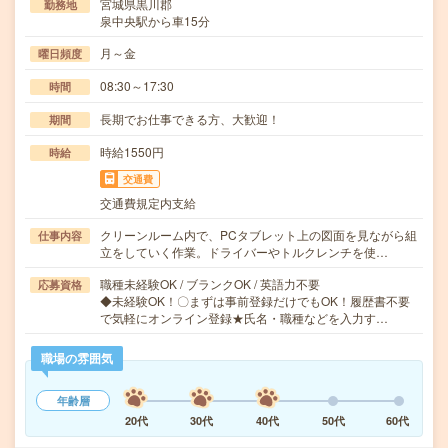
宮城県黒川郡
勤務地
泉中央駅から車15分
月～金
曜日頻度
08:30～17:30
時間
長期でお仕事できる方、大歓迎！
期間
時給1550円
時給
交通費
交通費規定内支給
クリーンルーム内で、PCタブレット上の図面を見ながら組
仕事内容
立をしていく作業。ドライバーやトルクレンチを使…
職種未経験OK / ブランクOK / 英語力不要
応募資格
◆未経験OK！〇まずは事前登録だけでもOK！履歴書不要
で気軽にオンライン登録★氏名・職種などを入力す…
職場の雰囲気
年齢層
20代
30代
40代
50代
60代