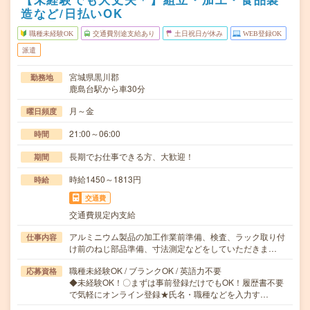
造など/日払いOK
職種未経験OK
交通費別途支給あり
土日祝日が休み
WEB登録OK
派遣
宮城県黒川郡
勤務地
鹿島台駅から車30分
月～金
曜日頻度
21:00～06:00
時間
長期でお仕事できる方、大歓迎！
期間
時給1450～1813円
時給
交通費
交通費規定内支給
アルミニウム製品の加工作業前準備、検査、ラック取り付
仕事内容
け前のねじ部品準備、寸法測定などをしていただきま…
職種未経験OK / ブランクOK / 英語力不要
応募資格
◆未経験OK！〇まずは事前登録だけでもOK！履歴書不要
で気軽にオンライン登録★氏名・職種などを入力す…