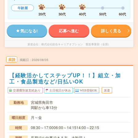
年齢層
20代
30代
40代
50代
60代
気になる!
応募へ進む
詳しく見る
派遣会社
株式会社綜合キャリアオプション 製造事業部（全国）
未読
掲載日
2026/08/05
【経験活かしてステップUP！！】組立・加
工・食品製造など/日払いOK
交通費別途支給あり
土日祝日が休み
WEB登録OK
派遣
宮城県角田市
勤務地
岡駅から車13分
月～金
曜日頻度
08:30～17:0006:00～14:1514:00～22:15
時間
長期でお仕事できる方、大歓迎！
期間