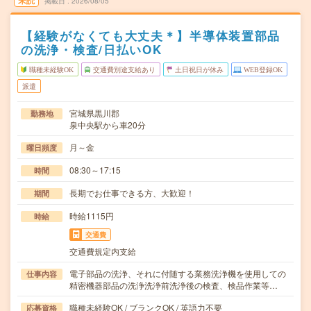
未読
掲載日
2026/08/05
【経験がなくても大丈夫＊】半導体装置部品
の洗浄・検査/日払いOK
職種未経験OK
交通費別途支給あり
土日祝日が休み
WEB登録OK
派遣
宮城県黒川郡
勤務地
泉中央駅から車20分
月～金
曜日頻度
08:30～17:15
時間
長期でお仕事できる方、大歓迎！
期間
時給1115円
時給
交通費
交通費規定内支給
電子部品の洗浄、それに付随する業務洗浄機を使用しての
仕事内容
精密機器部品の洗浄洗浄前洗浄後の検査、検品作業等…
職種未経験OK / ブランクOK / 英語力不要
応募資格