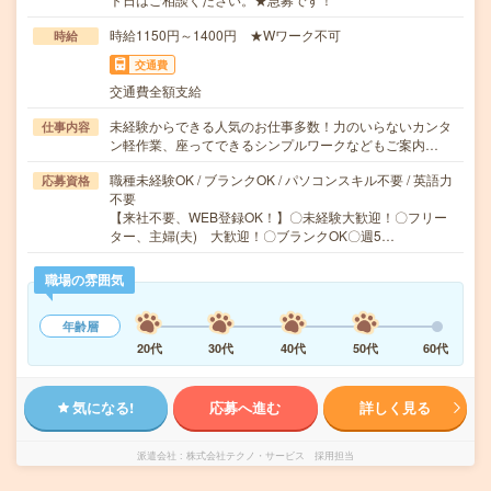
時給1150円～1400円 ★Wワーク不可
時給
交通費
交通費全額支給
未経験からできる人気のお仕事多数！力のいらないカンタ
仕事内容
ン軽作業、座ってできるシンプルワークなどもご案内…
職種未経験OK / ブランクOK / パソコンスキル不要 / 英語力
応募資格
不要
【来社不要、WEB登録OK！】〇未経験大歓迎！〇フリー
ター、主婦(夫) 大歓迎！〇ブランクOK〇週5…
職場の雰囲気
年齢層
20代
30代
40代
50代
60代
気になる!
応募へ進む
詳しく見る
派遣会社
株式会社テクノ・サービス 採用担当