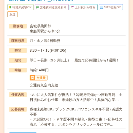
職種未経験OK
交通費別途支給あり
土日祝日が休み
WEB登録OK
派遣
宮城県柴田郡
勤務地
東船岡駅から車6分
月～金／週5日勤務
曜日頻度
8:30～17:15(休憩1:05)
時間
即日～長期（3ヶ月以上） 最短で応募開始から1週間！
期間
時給1400円
時給
交通費
交通費規定内支給
ついに大人気案件が復活！？冷暖房完備かつ日勤専属、土
仕事内容
日祝休みのお仕事！未経験の方大活躍中！具体的な業…
職種未経験OK / ブランクOK / パソコンスキル不要 / 英語力
応募資格
不要
＜未経験OK！＞＃学歴不問＃髪色・髪型自由！○応募後の
流れ「応募する」ボタンをクリック↓メールにてw…