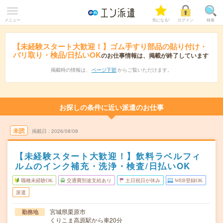
メニュー
気になる!
ログイン
検索
【未経験スタート大歓迎！】ゴム手すり部品の貼り付け・
バリ取り・検品/日払いOK
のお仕事情報は、掲載が終了しています
掲載時の情報は、
ページ下部
からご覧いただけます。
お探しの条件に近い派遣のお仕事
未読
掲載日
2026/08/08
【未経験スタート大歓迎！】飲料ラベルフィ
ルムのインク補充・洗浄・検査/日払いOK
職種未経験OK
交通費別途支給あり
土日祝日が休み
WEB登録OK
派遣
宮城県栗原市
勤務地
くりこま高原駅から車20分