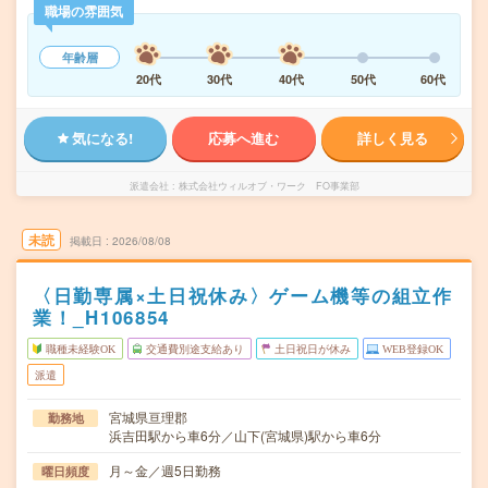
職場の雰囲気
年齢層
20代
30代
40代
50代
60代
気になる!
応募へ進む
詳しく見る
派遣会社
株式会社ウィルオブ・ワーク FO事業部
未読
掲載日
2026/08/08
〈日勤専属×土日祝休み〉ゲーム機等の組立作
業！_H106854
職種未経験OK
交通費別途支給あり
土日祝日が休み
WEB登録OK
派遣
宮城県亘理郡
勤務地
浜吉田駅から車6分／山下(宮城県)駅から車6分
月～金／週5日勤務
曜日頻度