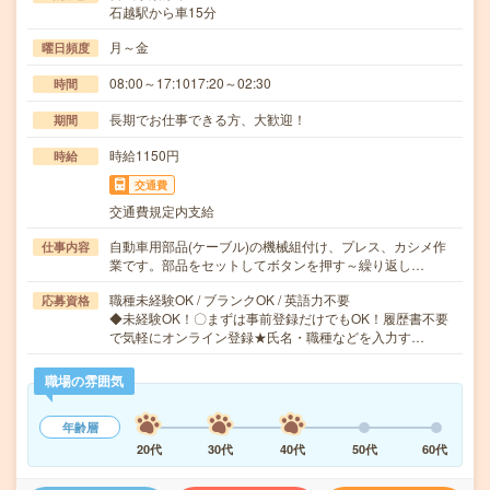
石越駅から車15分
月～金
曜日頻度
08:00～17:1017:20～02:30
時間
長期でお仕事できる方、大歓迎！
期間
時給1150円
時給
交通費
交通費規定内支給
自動車用部品(ケーブル)の機械組付け、プレス、カシメ作
仕事内容
業です。部品をセットしてボタンを押す～繰り返し…
職種未経験OK / ブランクOK / 英語力不要
応募資格
◆未経験OK！〇まずは事前登録だけでもOK！履歴書不要
で気軽にオンライン登録★氏名・職種などを入力す…
職場の雰囲気
年齢層
20代
30代
40代
50代
60代