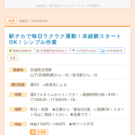
派遣会社
株式会社ウィルオブ・ワーク FO事業部
未読
掲載日
2026/08/08
駅チカで毎日ラクラク通勤！未経験スタート
OK！シンプル作業
職種未経験OK
交通費別途支給あり
土日祝日が休み
WEB登録OK
派遣
宮城県亘理郡
勤務地
山下(宮城県)駅から---分／坂元駅から---分
週5日 ※派遣先による
曜日頻度
週5フルタイムがメインです！＜勤務時間の例＞8:00～
時間
17:008:30～17:309:00～18:…
即日～長期 ★応募から「最短2日後」に勤務OK！スター
期間
ト日はご相談ください。★急募です！
時給1150円～1400円 ★Wワーク不可
時給
交通費