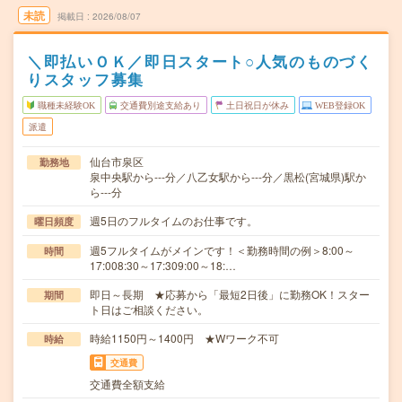
未読
掲載日
2026/08/07
＼即払いＯＫ／即日スタート○人気のものづく
りスタッフ募集
職種未経験OK
交通費別途支給あり
土日祝日が休み
WEB登録OK
派遣
仙台市泉区
勤務地
泉中央駅から---分／八乙女駅から---分／黒松(宮城県)駅か
ら---分
週5日のフルタイムのお仕事です。
曜日頻度
週5フルタイムがメインです！＜勤務時間の例＞8:00～
時間
17:008:30～17:309:00～18:…
即日～長期 ★応募から「最短2日後」に勤務OK！スター
期間
ト日はご相談ください。
時給1150円～1400円 ★Wワーク不可
時給
交通費
交通費全額支給