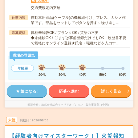
交通費
交通費規定内支給
自動車用部品(ケーブル)の機械組付け、プレス、カシメ作
仕事内容
業です。部品をセットしてボタンを押す～繰り返し…
職種未経験OK / ブランクOK / 英語力不要
応募資格
◆未経験OK！〇まずは事前登録だけでもOK！履歴書不要
で気軽にオンライン登録★氏名・職種などを入力す…
職場の雰囲気
年齢層
20代
30代
40代
50代
60代
気になる!
応募へ進む
詳しく見る
派遣会社
株式会社綜合キャリアオプション 製造事業部（全国）
未読
掲載日
2026/08/05
【経験者向けマイスターワーク！】火災報知