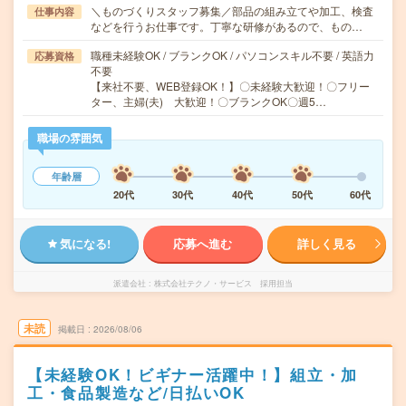
＼ものづくりスタッフ募集／部品の組み立てや加工、検査
仕事内容
などを行うお仕事です。丁寧な研修があるので、もの…
職種未経験OK / ブランクOK / パソコンスキル不要 / 英語力
応募資格
不要
【来社不要、WEB登録OK！】〇未経験大歓迎！〇フリー
ター、主婦(夫) 大歓迎！〇ブランクOK〇週5…
職場の雰囲気
年齢層
20代
30代
40代
50代
60代
気になる!
応募へ進む
詳しく見る
派遣会社
株式会社テクノ・サービス 採用担当
未読
掲載日
2026/08/06
【未経験OK！ビギナー活躍中！】組立・加
工・食品製造など/日払いOK