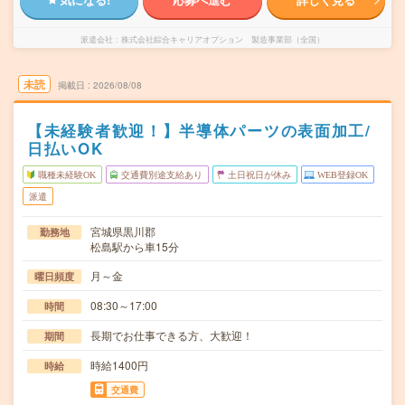
派遣会社
株式会社綜合キャリアオプション 製造事業部（全国）
未読
掲載日
2026/08/08
【未経験者歓迎！】半導体パーツの表面加工/
日払いOK
職種未経験OK
交通費別途支給あり
土日祝日が休み
WEB登録OK
派遣
宮城県黒川郡
勤務地
松島駅から車15分
月～金
曜日頻度
08:30～17:00
時間
長期でお仕事できる方、大歓迎！
期間
時給1400円
時給
交通費