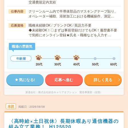
交通費規定内支給
クリーンルーム内で半導体部品のマスキングテープ貼り、
仕事内容
オペレーター補助、溶射加工における機械操作、測定…
職種未経験OK / ブランクOK / 英語力不要
応募資格
◆未経験OK！〇まずは事前登録だけでもOK！履歴書不要
で気軽にオンライン登録★氏名・職種などを入力す…
職場の雰囲気
年齢層
20代
30代
40代
50代
60代
気になる!
応募へ進む
詳しく見る
派遣会社
株式会社綜合キャリアオプション 製造事業部（全国）
未読
掲載日
2026/08/08
〈高時給×土日祝休〉長期休暇あり通信機器の
組み立て業務！_H125520