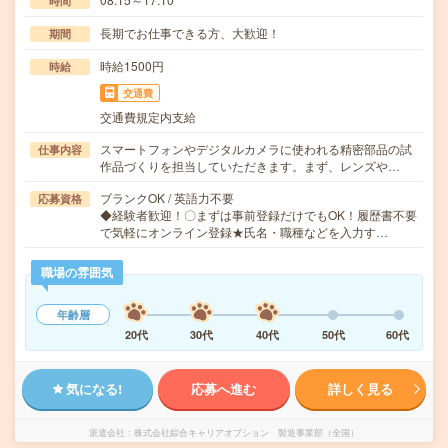
時間
長期でお仕事できる方、大歓迎！
期間
時給1500円
時給
交通費
交通費規定内支給
スマートフォンやデジタルカメラに使われる精密部品の試
仕事内容
作品づくりを担当していただきます。まず、レンズや…
ブランクOK / 英語力不要
応募資格
◆経験者歓迎！〇まずは事前登録だけでもOK！履歴書不要
で気軽にオンライン登録★氏名・職種などを入力す…
職場の雰囲気
年齢層
20代
30代
40代
50代
60代
気になる!
応募へ進む
詳しく見る
派遣会社
株式会社綜合キャリアオプション 製造事業部（全国）