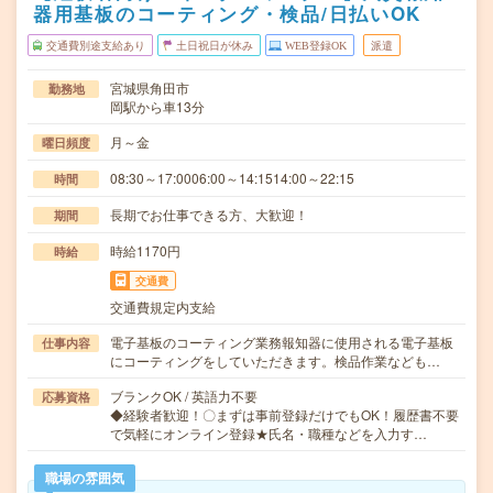
器用基板のコーティング・検品/日払いOK
交通費別途支給あり
土日祝日が休み
WEB登録OK
派遣
宮城県角田市
勤務地
岡駅から車13分
月～金
曜日頻度
08:30～17:0006:00～14:1514:00～22:15
時間
長期でお仕事できる方、大歓迎！
期間
時給1170円
時給
交通費
交通費規定内支給
電子基板のコーティング業務報知器に使用される電子基板
仕事内容
にコーティングをしていただきます。検品作業なども…
ブランクOK / 英語力不要
応募資格
◆経験者歓迎！〇まずは事前登録だけでもOK！履歴書不要
で気軽にオンライン登録★氏名・職種などを入力す…
職場の雰囲気