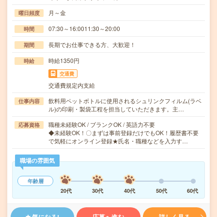
月～金
曜日頻度
07:30～16:0011:30～20:00
時間
長期でお仕事できる方、大歓迎！
期間
時給1350円
時給
交通費
交通費規定内支給
飲料用ペットボトルに使用されるシュリンクフィルム(ラベ
仕事内容
ル)の印刷・製袋工程を担当していただきます。主…
職種未経験OK / ブランクOK / 英語力不要
応募資格
◆未経験OK！〇まずは事前登録だけでもOK！履歴書不要
で気軽にオンライン登録★氏名・職種などを入力す…
職場の雰囲気
年齢層
20代
30代
40代
50代
60代
気になる!
応募へ進む
詳しく見る