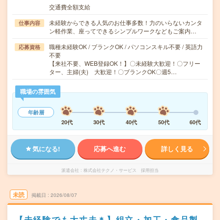
交通費全額支給
未経験からできる人気のお仕事多数！力のいらないカンタ
仕事内容
ン軽作業、座ってできるシンプルワークなどもご案内…
職種未経験OK / ブランクOK / パソコンスキル不要 / 英語力
応募資格
不要
【来社不要、WEB登録OK！】〇未経験大歓迎！〇フリー
ター、主婦(夫) 大歓迎！〇ブランクOK〇週5…
職場の雰囲気
年齢層
20代
30代
40代
50代
60代
気になる!
応募へ進む
詳しく見る
派遣会社
株式会社テクノ・サービス 採用担当
未読
掲載日
2026/08/07
【未経験でも大丈夫＊】組立・加工・食品製