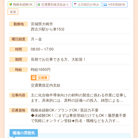
職種未経験OK
交通費別途支給あり
土日祝日が休み
WEB登録OK
派遣
宮城県大崎市
勤務地
西古川駅から車15分
月～金
曜日頻度
08:00～17:00
時間
長期でお仕事できる方、大歓迎！
期間
時給1650円
時給
交通費
交通費規定内支給
主に化合物半導体向けの材料の製造に係わる作業に従事し
仕事内容
ます。具体的には、原料の設備への投入、鋳型による…
職種未経験OK / ブランクOK / 英語力不要
応募資格
◆未経験OK！〇まずは事前登録だけでもOK！履歴書不要
で気軽にオンライン登録★氏名・職種などを入力す…
職場の雰囲気