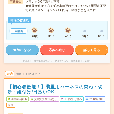
ブランクOK / 英語力不要
応募資格
◆経験者歓迎！〇まずは事前登録だけでもOK！履歴書不要
で気軽にオンライン登録★氏名・職種などを入力す…
職場の雰囲気
年齢層
20代
30代
40代
50代
60代
気になる!
応募へ進む
詳しく見る
派遣会社
株式会社綜合キャリアオプション 製造事業部（全国）
未読
掲載日
2026/08/07
【初心者歓迎！】装置用ハーネスの束ね・切
断・組付け/日払いOK
職種未経験OK
交通費別途支給あり
土日祝日が休み
WEB登録OK
派遣