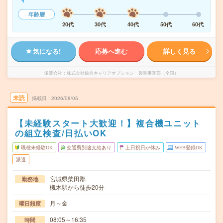
年齢層
20代
30代
40代
50代
60代
気になる!
応募へ進む
詳しく見る
派遣会社
株式会社綜合キャリアオプション 製造事業部（全国）
未読
掲載日
2026/08/05
【未経験スタート大歓迎！】複合機ユニット
の組立検査/日払いOK
職種未経験OK
交通費別途支給あり
土日祝日が休み
WEB登録OK
派遣
宮城県柴田郡
勤務地
槻木駅から徒歩20分
月～金
曜日頻度
08:05～16:35
時間