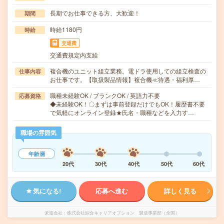
長期でお仕事できる方、大歓迎！
期間
時給1180円
時給
交通費
交通費規定内支給
複合機のユニット組立業務。電ドラ使用しての組立検査の
仕事内容
お仕事です。【取扱製品情報】複合機≪待遇・福利厚…
職種未経験OK / ブランクOK / 英語力不要
応募資格
◆未経験OK！〇まずは事前登録だけでもOK！履歴書不要
で気軽にオンライン登録★氏名・職種などを入力す…
職場の雰囲気
年齢層
20代
30代
40代
50代
60代
気になる!
応募へ進む
詳しく見る
派遣会社
株式会社綜合キャリアオプション 製造事業部（全国）