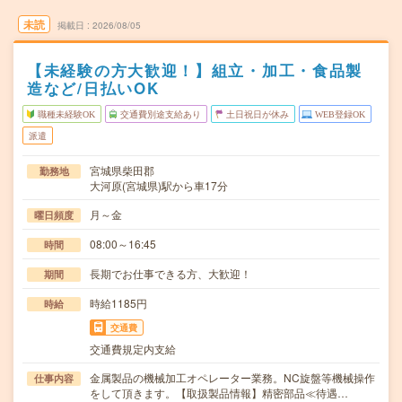
未読
掲載日
2026/08/05
【未経験の方大歓迎！】組立・加工・食品製
造など/日払いOK
職種未経験OK
交通費別途支給あり
土日祝日が休み
WEB登録OK
派遣
宮城県柴田郡
勤務地
大河原(宮城県)駅から車17分
月～金
曜日頻度
08:00～16:45
時間
長期でお仕事できる方、大歓迎！
期間
時給1185円
時給
交通費
交通費規定内支給
金属製品の機械加工オペレーター業務。NC旋盤等機械操作
仕事内容
をして頂きます。【取扱製品情報】精密部品≪待遇…