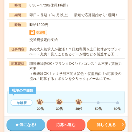
8:30～17:30(休憩1時間)
時間
即日～長期（3ヶ月以上） 最短で応募開始から1週間！
期間
時給1200円
時給
交通費
交通費規定内支給
あの大人気求人が復活！？日勤専属＆土日祝休みでプライ
仕事内容
ベート充実！見たことあるゲーム機などを製造する工…
職種未経験OK / ブランクOK / パソコンスキル不要 / 英語力
応募資格
不要
＜未経験OK！＞＃学歴不問＃髪色・髪型自由！○応募後の
流れ「応募する」ボタンをクリック↓メールにてw…
職場の雰囲気
年齢層
20代
30代
40代
50代
60代
気になる!
応募へ進む
詳しく見る