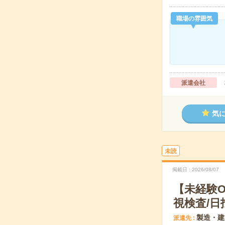
職場の雰囲気
派遣会社
気
未読
掲載日
2026/08/07
【未経験
視検査/日
製造・建
派遣先