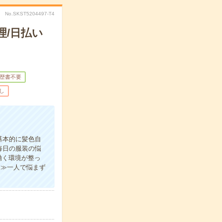
No.SKST5204497-T4
理/日払い
歴書不要
し
基本的に髪色自
毎日の服装の悩
働く環境が整っ
案≫一人で悩まず