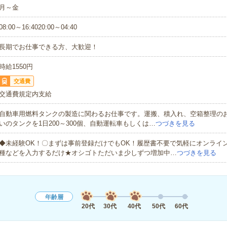
月～金
08:00～16:4020:00～04:40
長期でお仕事できる方、大歓迎！
時給1550円
交通費
交通費規定内支給
自動車用燃料タンクの製造に関わるお仕事です。運搬、積入れ、空箱整理のお
いのタンクを1日200～300個、自動運転車もしくは…
つづきを見る
◆未経験OK！〇まずは事前登録だけでもOK！履歴書不要で気軽にオンライ
種などを入力するだけ★オシゴトただいま少しずつ増加中…
つづきを見る
年齢層
20代
30代
40代
50代
60代