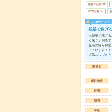
職種未経験OK
WEB登録OK
週
ここがポイント
残業で稼げ
≪残業で稼げる
く働く≫明るす
服装の悩み解消
っています！イ
ず気…
つづきを
勤務地
曜日頻度
時間
期間
時給