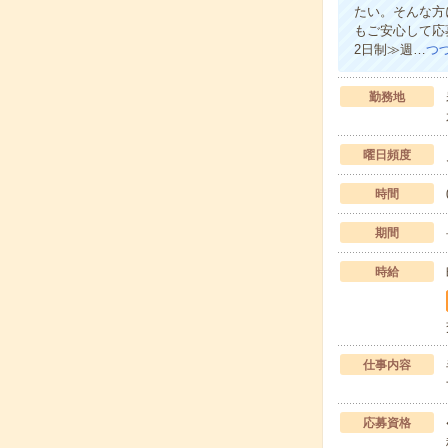
たい。そんな方
もご安心して応
2日制≫週…
つ
勤務地
曜日頻度
時間
期間
時給
仕事内容
応募資格