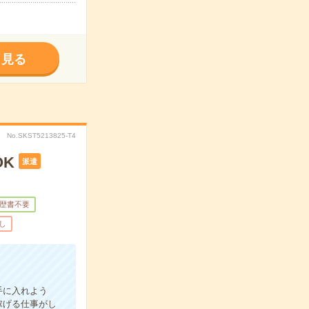
く見る
No.SKST5213825-T4
K
派遣
歴書不要
し
手に入れよう
稼げる仕事がし