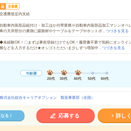
交通費
交通費規定内支給
自動車内装部品組付け・加工ほか付帯業務※自動車内装部品加工マシンオペ
車の天井部分の裏側に緩衝材やケーブルをテープやホットボ…
つづきを見る
◆未経験OK！〇まずは事前登録だけでもOK！履歴書不要で気軽にオンライ
種などを入力するだけ★オシゴトただいま少しずつ増加中…
つづきを見る
年齢層
20代
30代
40代
50代
60代
株式会社綜合キャリアオプション 製造事業部（全国）
応募する
詳し
になる！