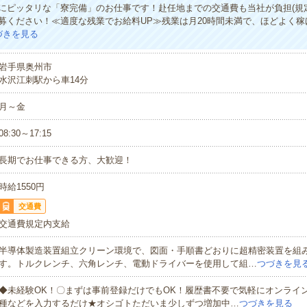
にピッタリな「寮完備」のお仕事です！赴任地までの交通費も当社が負担(規
募ください！≪適度な残業でお給料UP≫残業は月20時間未満で、ほどよく稼
づきを見る
岩手県奥州市
水沢江刺駅から車14分
月～金
08:30～17:15
長期でお仕事できる方、大歓迎！
時給1550円
交通費
交通費規定内支給
半導体製造装置組立クリーン環境で、図面・手順書どおりに超精密装置を組
す。トルクレンチ、六角レンチ、電動ドライバーを使用して組…
つづきを見
◆未経験OK！〇まずは事前登録だけでもOK！履歴書不要で気軽にオンライ
種などを入力するだけ★オシゴトただいま少しずつ増加中…
つづきを見る