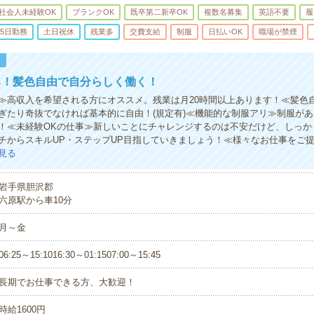
社会人未経験OK
ブランクOK
既卒第二新卒OK
複数名募集
英語不要
履
5日勤務
土日祝休
残業多
交費支給
制服
日払いOK
職場が禁煙
！
る！髪色自由で自分らしく働く！
≫高収入を希望される方にオススメ。残業は月20時間以上あります！≪髪色
ぎたり奇抜でなければ基本的に自由！(規定有)≪機能的な制服アリ≫制服が
！≪未経験OKの仕事≫新しいことにチャレンジするのは不安だけど、しっか
チからスキルUP・ステップUP目指していきましょう！≪様々なお仕事をご
見る
岩手県胆沢郡
六原駅から車10分
月～金
06:25～15:1016:30～01:1507:00～15:45
長期でお仕事できる方、大歓迎！
時給1600円