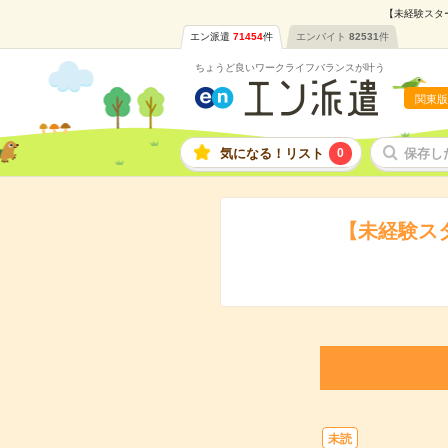
【未経験スター
エン派遣
71454
件
エンバイト
82531
件
ちょうど良いワークライフバランスが叶う
関東版
気になる！リスト
0
保存し
【未経験ス
未読