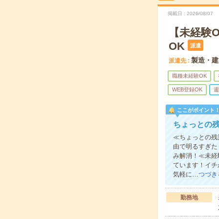
掲載日
2026/08/07
【未経験
OK
派遣
製造・建
派遣先
職種未経験OK
WEB登録OK
週
ここがポイント
ちょっとの
≪ちょっとの残
由で明るすぎた
み解消！≪未経
ています！イチ
気軽に…
つづき
勤務地