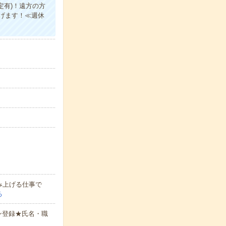
定有)！遠方の方
げます！≪週休
み上げる仕事で
る
ン登録★氏名・職