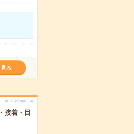
く見る
No.SKST570323-T4
・接着・目