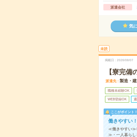
派遣会社
気
未読
掲載日
2026/08/07
【寮完備
製造・建
派遣先
職種未経験OK
WEB登録OK
週
ここがポイント
働きやすい
≪働きやすい≫
≫・一人暮らし