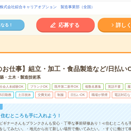
株式会社綜合キャリアオプション 製造事業部（全国）
応募する
詳し
になる！
のお仕事】組立・加工・食品製造など/日払いO
築・土木・製造技術系
社会人未経験OK
ブランクOK
既卒第二新卒OK
複数名募集
英語不要
履
5日勤務
土日祝休
交費支給
制服
日払いOK
職場が禁煙
電話対応な
！
！住むところも手に入れよう！
ビギナーさんもブランクさんも安心・丁寧な事前研修あり！≪住むところも
をしてみたい。・地元から出て新しい場所で働いてみたい。・すぐに働けて