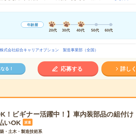
年齢層
20代
30代
40代
50代
60代
株式会社綜合キャリアオプション 製造事業部（全国）
応募する
詳し
になる！
OK！ビギナー活躍中！】車内装部品の組付け
払いOK
派遣
築・土木・製造技術系