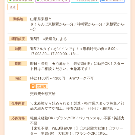
派遣
山形県東根市
勤務地
さくらんぼ東根駅から---分／神町駅から---分／東根駅から-
--分
週5日 ※派遣先による
曜日頻度
週5フルタイムがメインです！＜勤務時間の例＞8:00～
時間
17:008:30～17:309:00～18:…
即日～長期 ★応募から「最短2日後」に勤務OK！スター
期間
ト日はご相談ください。★急募です！
時給1100円～1300円 ★Wワーク不可
時給
交通費
交通費全額支給
＼未経験から始められる！製造・軽作業スタッフ募集／部
仕事内容
品の組み立てや加工、検査のほか、仕分け・箱詰め・…
職種未経験OK / ブランクOK / パソコンスキル不要 / 英語力
応募資格
不要
【来社不要、WEB登録OK！】〇未経験大歓迎！〇フリー
ター、主婦(夫) 大歓迎！〇ブランクOK〇週5…