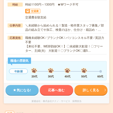
時給1100円～1300円 ★Wワーク不可
時給
交通費
交通費全額支給
＼未経験から始められる！製造・軽作業スタッフ募集／部
仕事内容
品の組み立てや加工、検査のほか、仕分け・箱詰め・…
職種未経験OK / ブランクOK / パソコンスキル不要 / 英語力
応募資格
不要
【来社不要、WEB登録OK！】〇未経験大歓迎！〇フリー
ター、主婦(夫) 大歓迎！〇ブランクOK〇週5…
職場の雰囲気
年齢層
20代
30代
40代
50代
60代
気になる!
応募へ進む
詳しく見る
派遣会社
株式会社テクノ・サービス 採用担当