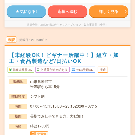
気になる!
応募へ進む
詳しく見る
派遣会社
株式会社綜合キャリアオプション 製造事業部（全国）
未読
掲載日
2026/08/06
【未経験OK！ビギナー活躍中！】組立・加
工・食品製造など/日払いOK
職種未経験OK
交通費別途支給あり
WEB登録OK
派遣
山形県米沢市
勤務地
米沢駅から車15分
シフト制
曜日頻度
07:00～15:1515:00～23:1523:00～07:15
時間
長期でお仕事できる方、大歓迎！
期間
時給1700円
時給
交通費