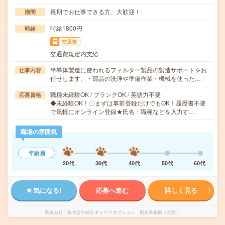
長期でお仕事できる方、大歓迎！
期間
時給1800円
時給
交通費
交通費規定内支給
半導体製造に使われるフィルター製品の製造サポートをお
仕事内容
任せします。・部品の洗浄や準備作業・機械を使った…
職種未経験OK / ブランクOK / 英語力不要
応募資格
◆未経験OK！〇まずは事前登録だけでもOK！履歴書不要
で気軽にオンライン登録★氏名・職種などを入力す…
職場の雰囲気
年齢層
20代
30代
40代
50代
60代
気になる!
応募へ進む
詳しく見る
派遣会社
株式会社綜合キャリアオプション 製造事業部（全国）