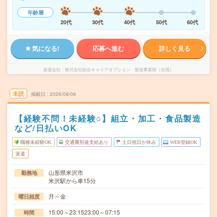
年齢層
20代
30代
40代
50代
60代
気になる!
応募へ進む
詳しく見る
派遣会社
株式会社綜合キャリアオプション 製造事業部（全国）
未読
掲載日
2026/08/06
【経験不問！未経験○】組立・加工・食品製造
など/日払いOK
職種未経験OK
交通費別途支給あり
土日祝日が休み
WEB登録OK
派遣
山形県米沢市
勤務地
米沢駅から車15分
月～金
曜日頻度
15:00～23:1523:00～07:15
時間