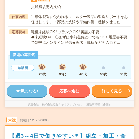
交通費規定内支給
半導体製造に使われるフィルター製品の製造サポートをお
仕事内容
任せします。・部品の洗浄や準備作業・機械を使った…
職種未経験OK / ブランクOK / 英語力不要
応募資格
◆未経験OK！〇まずは事前登録だけでもOK！履歴書不要
で気軽にオンライン登録★氏名・職種などを入力す…
職場の雰囲気
年齢層
20代
30代
40代
50代
60代
気になる!
応募へ進む
詳しく見る
派遣会社
株式会社綜合キャリアオプション 製造事業部（全国）
未読
掲載日
2026/08/06
【週3～4日で働きやすい＊】組立・加工・食