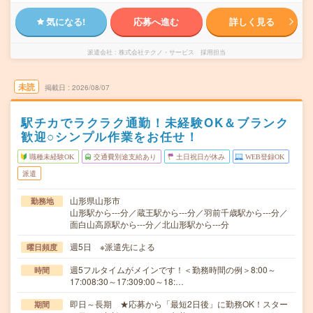
気になる!
応募へ進む
詳しく見る
派遣会社
株式会社テクノ・サービス 採用担当
未読
掲載日
2026/08/07
駅チカでラクラク通勤！未経験OK＆ブランク
歓迎○シンプル作業をお任せ！
職種未経験OK
交通費別途支給あり
土日祝日が休み
WEB登録OK
派遣
山形県山形市
勤務地
山形駅から---分／蔵王駅から---分／羽前千歳駅から---分／
面白山高原駅から---分／北山形駅から---分
週5日 ※派遣先による
曜日頻度
週5フルタイムがメインです！＜勤務時間の例＞8:00～
時間
17:008:30～17:309:00～18:…
即日～長期 ★応募から「最短2日後」に勤務OK！スター
期間