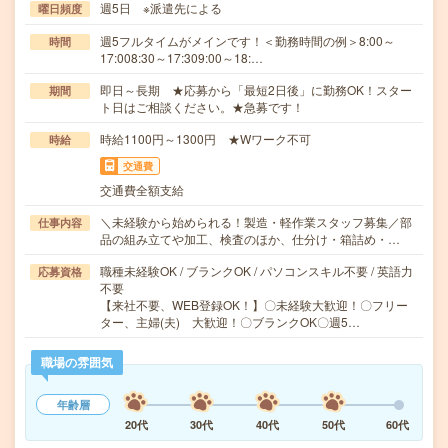
週5日 ※派遣先による
曜日頻度
週5フルタイムがメインです！＜勤務時間の例＞8:00～
時間
17:008:30～17:309:00～18:…
即日～長期 ★応募から「最短2日後」に勤務OK！スター
期間
ト日はご相談ください。★急募です！
時給1100円～1300円 ★Wワーク不可
時給
交通費
交通費全額支給
＼未経験から始められる！製造・軽作業スタッフ募集／部
仕事内容
品の組み立てや加工、検査のほか、仕分け・箱詰め・…
職種未経験OK / ブランクOK / パソコンスキル不要 / 英語力
応募資格
不要
【来社不要、WEB登録OK！】〇未経験大歓迎！〇フリー
ター、主婦(夫) 大歓迎！〇ブランクOK〇週5…
職場の雰囲気
年齢層
20代
30代
40代
50代
60代