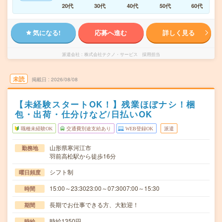
20代
30代
40代
50代
60代
気になる!
応募へ進む
詳しく見る
派遣会社
株式会社テクノ・サービス 採用担当
未読
掲載日
2026/08/08
【未経験スタートOK！】残業ほぼナシ！梱
包・出荷・仕分けなど/日払いOK
職種未経験OK
交通費別途支給あり
WEB登録OK
派遣
山形県寒河江市
勤務地
羽前高松駅から徒歩16分
シフト制
曜日頻度
15:00～23:3023:00～07:3007:00～15:30
時間
長期でお仕事できる方、大歓迎！
期間
時給1350円
時給