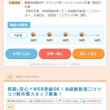
職種未経験OK / ブランクOK / パソコンスキル不要 / 英語力
応募資格
不要
【来社不要、WEB登録OK！】〇未経験大歓迎！〇フリー
ター、主婦(夫) 大歓迎！〇ブランクOK〇週5…
職場の雰囲気
年齢層
20代
30代
40代
50代
60代
気になる!
応募へ進む
詳しく見る
派遣会社
株式会社テクノ・サービス 採用担当
未読
掲載日
2026/08/08
長期×安心＊WEB登録OK！未経験歓迎〇コツ
コツ軽作業スタッフ募集！
職種未経験OK
交通費別途支給あり
土日祝日が休み
WEB登録OK
派遣