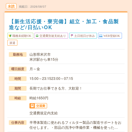
未読
掲載日
2026/08/07
【新生活応援・寮完備】組立・加工・食品製
造など/日払いOK
職種未経験OK
交通費別途支給あり
土日祝日が休み
WEB登録OK
派遣
山形県米沢市
勤務地
米沢駅から車15分
月～金
曜日頻度
15:00～23:1523:00～07:15
時間
長期でお仕事できる方、大歓迎！
期間
時給1650円
時給
交通費
交通費規定内支給
半導体製造に使われるフィルター製品の製造サポートをお
仕事内容
任せします。・部品の洗浄や準備作業・機械を使った…