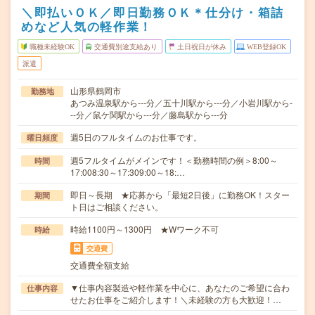
＼即払いＯＫ／即日勤務ＯＫ＊仕分け・箱詰
めなど人気の軽作業！
職種未経験OK
交通費別途支給あり
土日祝日が休み
WEB登録OK
派遣
山形県鶴岡市
勤務地
あつみ温泉駅から---分／五十川駅から---分／小岩川駅から-
--分／鼠ケ関駅から---分／藤島駅から---分
週5日のフルタイムのお仕事です。
曜日頻度
週5フルタイムがメインです！＜勤務時間の例＞8:00～
時間
17:008:30～17:309:00～18:…
即日～長期 ★応募から「最短2日後」に勤務OK！スター
期間
ト日はご相談ください。
時給1100円～1300円 ★Wワーク不可
時給
交通費
交通費全額支給
▼仕事内容製造や軽作業を中心に、あなたのご希望に合わ
仕事内容
せたお仕事をご紹介します！＼未経験の方も大歓迎！…