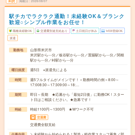
未読
掲載日
2026/08/07
駅チカでラクラク通勤！未経験OK＆ブランク
歓迎○シンプル作業をお任せ！
職種未経験OK
交通費別途支給あり
土日祝日が休み
WEB登録OK
派遣
山形県米沢市
勤務地
米沢駅から---分／板谷駅から---分／置賜駅から---分／関根
駅から---分／峠駅から---分
週5日 ※派遣先による
曜日頻度
週5フルタイムがメインです！＜勤務時間の例＞8:00～
時間
17:008:30～17:309:00～18:…
即日～長期 ★応募から「最短2日後」に勤務OK！スター
期間
ト日はご相談ください。★急募です！
時給1100円～1300円 ★Wワーク不可
時給
交通費
交通費全額支給
＼未経験から始められる！製造・軽作業スタッフ募集／部
仕事内容