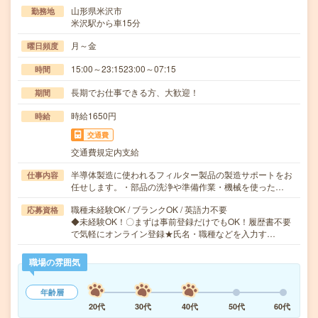
山形県米沢市
勤務地
米沢駅から車15分
月～金
曜日頻度
15:00～23:1523:00～07:15
時間
長期でお仕事できる方、大歓迎！
期間
時給1650円
時給
交通費
交通費規定内支給
半導体製造に使われるフィルター製品の製造サポートをお
仕事内容
任せします。・部品の洗浄や準備作業・機械を使った…
職種未経験OK / ブランクOK / 英語力不要
応募資格
◆未経験OK！〇まずは事前登録だけでもOK！履歴書不要
で気軽にオンライン登録★氏名・職種などを入力す…
職場の雰囲気
年齢層
20代
30代
40代
50代
60代