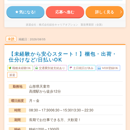
気になる!
応募へ進む
詳しく見る
派遣会社
株式会社綜合キャリアオプション 製造事業部（全国）
未読
掲載日
2026/08/05
【未経験から安心スタート！】梱包・出荷・
仕分けなど/日払いOK
職種未経験OK
交通費別途支給あり
土日祝日が休み
WEB登録OK
派遣
山形県天童市
勤務地
高擶駅から徒歩12分
月～金
曜日頻度
08:30～17:3006:30～15:3013:30～22:30
時間
長期でお仕事できる方、大歓迎！
期間
時給1200～1300円
時給