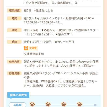
--分／鼠ケ関駅から---分／藤島駅から---分
週5日 ※派遣先による
曜日頻度
週5フルタイムがメインです！＜勤務時間の例＞8:00～
時間
17:008:30～17:309:00～18:…
即日～長期 ★応募から「最短2日後」に勤務OK！スター
期間
ト日はご相談ください。★急募です！
時給1100円～1300円 ★Wワーク不可
時給
交通費
交通費全額支給
製造や軽作業を中心に、あなたのご希望に合わせたお仕事
仕事内容
をご紹介します！＼例えばこんなお仕事です／商品の…
職種未経験OK / ブランクOK / パソコンスキル不要 / 英語力
応募資格
不要
【来社不要、WEB登録OK！】〇未経験大歓迎！〇フリー
ター、主婦(夫) 大歓迎！〇ブランクOK〇週5…
職場の雰囲気
年齢層