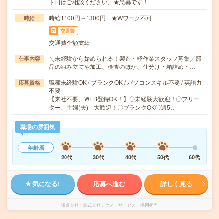
ト日はご相談ください。★急募です！
時給1100円～1300円 ★Wワーク不可
時給
交通費
交通費全額支給
＼未経験から始められる！製造・軽作業スタッフ募集／部
仕事内容
品の組み立てや加工、検査のほか、仕分け・箱詰め・…
職種未経験OK / ブランクOK / パソコンスキル不要 / 英語力
応募資格
不要
【来社不要、WEB登録OK！】〇未経験大歓迎！〇フリー
ター、主婦(夫) 大歓迎！〇ブランクOK〇週5…
職場の雰囲気
年齢層
20代
30代
40代
50代
60代
気になる!
応募へ進む
詳しく見る
派遣会社
株式会社テクノ・サービス 採用担当