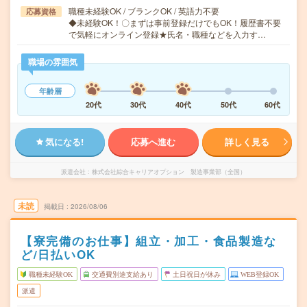
職種未経験OK / ブランクOK / 英語力不要
応募資格
◆未経験OK！〇まずは事前登録だけでもOK！履歴書不要
で気軽にオンライン登録★氏名・職種などを入力す…
職場の雰囲気
年齢層
20代
30代
40代
50代
60代
気になる!
応募へ進む
詳しく見る
派遣会社
株式会社綜合キャリアオプション 製造事業部（全国）
未読
掲載日
2026/08/06
【寮完備のお仕事】組立・加工・食品製造な
ど/日払いOK
職種未経験OK
交通費別途支給あり
土日祝日が休み
WEB登録OK
派遣