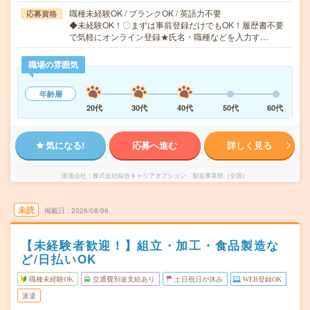
職種未経験OK / ブランクOK / 英語力不要
応募資格
◆未経験OK！〇まずは事前登録だけでもOK！履歴書不要
で気軽にオンライン登録★氏名・職種などを入力す…
職場の雰囲気
年齢層
20代
30代
40代
50代
60代
気になる!
応募へ進む
詳しく見る
派遣会社
株式会社綜合キャリアオプション 製造事業部（全国）
未読
掲載日
2026/08/06
【未経験者歓迎！】組立・加工・食品製造な
ど/日払いOK
職種未経験OK
交通費別途支給あり
土日祝日が休み
WEB登録OK
派遣