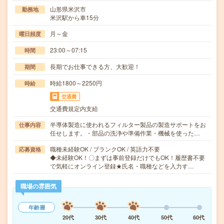
山形県米沢市
勤務地
米沢駅から車15分
月～金
曜日頻度
23:00～07:15
時間
長期でお仕事できる方、大歓迎！
期間
時給1800～2250円
時給
交通費
交通費規定内支給
半導体製造に使われるフィルター製品の製造サポートをお
仕事内容
任せします。・部品の洗浄や準備作業・機械を使った…
職種未経験OK / ブランクOK / 英語力不要
応募資格
◆未経験OK！〇まずは事前登録だけでもOK！履歴書不要
で気軽にオンライン登録★氏名・職種などを入力す…
職場の雰囲気
年齢層
20代
30代
40代
50代
60代