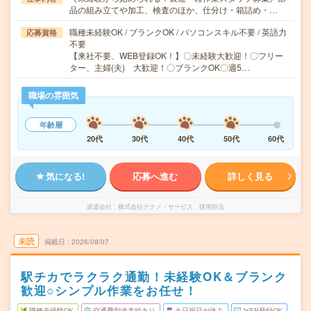
品の組み立てや加工、検査のほか、仕分け・箱詰め・…
職種未経験OK / ブランクOK / パソコンスキル不要 / 英語力
応募資格
不要
【来社不要、WEB登録OK！】〇未経験大歓迎！〇フリー
ター、主婦(夫) 大歓迎！〇ブランクOK〇週5…
職場の雰囲気
年齢層
20代
30代
40代
50代
60代
気になる!
応募へ進む
詳しく見る
派遣会社
株式会社テクノ・サービス 採用担当
未読
掲載日
2026/08/07
駅チカでラクラク通勤！未経験OK＆ブランク
歓迎○シンプル作業をお任せ！
職種未経験OK
交通費別途支給あり
土日祝日が休み
WEB登録OK