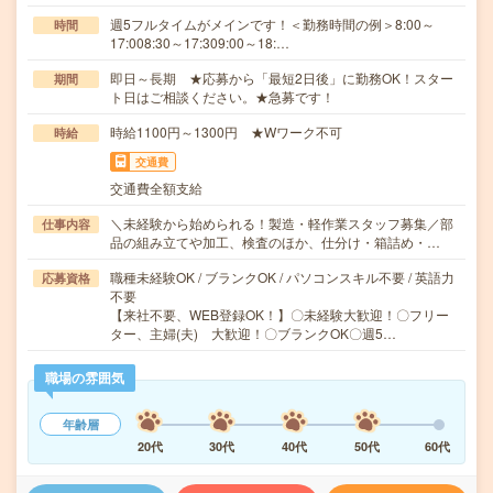
週5フルタイムがメインです！＜勤務時間の例＞8:00～
時間
17:008:30～17:309:00～18:…
即日～長期 ★応募から「最短2日後」に勤務OK！スター
期間
ト日はご相談ください。★急募です！
時給1100円～1300円 ★Wワーク不可
時給
交通費
交通費全額支給
＼未経験から始められる！製造・軽作業スタッフ募集／部
仕事内容
品の組み立てや加工、検査のほか、仕分け・箱詰め・…
職種未経験OK / ブランクOK / パソコンスキル不要 / 英語力
応募資格
不要
【来社不要、WEB登録OK！】〇未経験大歓迎！〇フリー
ター、主婦(夫) 大歓迎！〇ブランクOK〇週5…
職場の雰囲気
年齢層
20代
30代
40代
50代
60代