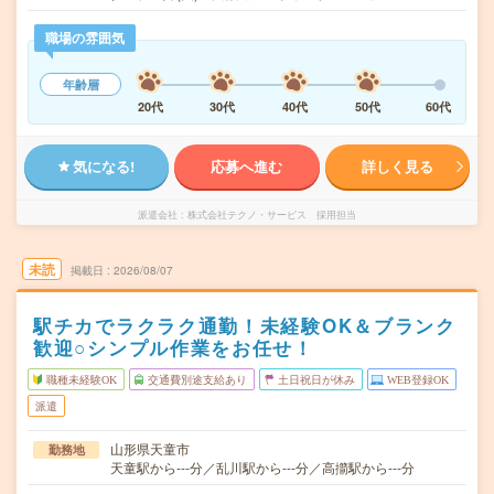
職場の雰囲気
年齢層
20代
30代
40代
50代
60代
気になる!
応募へ進む
詳しく見る
派遣会社
株式会社テクノ・サービス 採用担当
未読
掲載日
2026/08/07
駅チカでラクラク通勤！未経験OK＆ブランク
歓迎○シンプル作業をお任せ！
職種未経験OK
交通費別途支給あり
土日祝日が休み
WEB登録OK
派遣
山形県天童市
勤務地
天童駅から---分／乱川駅から---分／高擶駅から---分