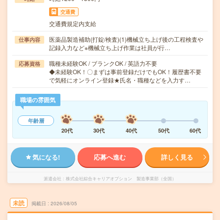
交通費
交通費規定内支給
医薬品製造補助(打錠/検査)(1)機械立ち上げ後の工程検査や
仕事内容
記録入力など※機械立ち上げ作業は社員が行…
職種未経験OK / ブランクOK / 英語力不要
応募資格
◆未経験OK！〇まずは事前登録だけでもOK！履歴書不要
で気軽にオンライン登録★氏名・職種などを入力す…
職場の雰囲気
年齢層
20代
30代
40代
50代
60代
気になる!
応募へ進む
詳しく見る
派遣会社
株式会社綜合キャリアオプション 製造事業部（全国）
未読
掲載日
2026/08/05