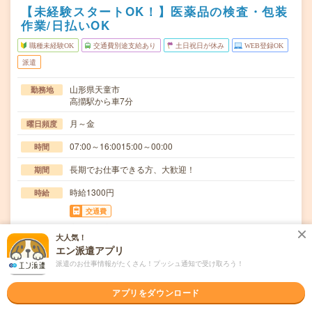
【未経験スタートOK！】医薬品の検査・包装
作業/日払いOK
職種未経験OK
交通費別途支給あり
土日祝日が休み
WEB登録OK
派遣
山形県天童市
勤務地
高擶駅から車7分
月～金
曜日頻度
07:00～16:0015:00～00:00
時間
長期でお仕事できる方、大歓迎！
期間
時給1300円
時給
交通費
交通費規定内支給
大人気！
エン派遣アプリ
医薬品の検査・包装・機械オペレーターその他の業務(減量
仕事内容
を指示された量に量り取る、指図書に従い複数の原…
派遣のお仕事情報がたくさん！プッシュ通知で受け取ろう！
職種未経験OK / ブランクOK / 英語力不要
応募資格
アプリをダウンロード
◆未経験OK！〇まずは事前登録だけでもOK！履歴書不要
で気軽にオンライン登録★氏名・職種などを入力す…