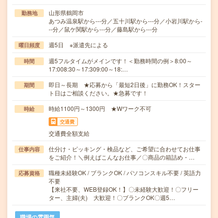
山形県鶴岡市
勤務地
あつみ温泉駅から---分／五十川駅から---分／小岩川駅から-
--分／鼠ケ関駅から---分／藤島駅から---分
週5日 ※派遣先による
曜日頻度
週5フルタイムがメインです！＜勤務時間の例＞8:00～
時間
17:008:30～17:309:00～18:…
即日～長期 ★応募から「最短2日後」に勤務OK！スター
期間
ト日はご相談ください。★急募です！
時給1100円～1300円 ★Wワーク不可
時給
交通費
交通費全額支給
仕分け・ピッキング・検品など、ご希望に合わせてお仕事
仕事内容
をご紹介！＼例えばこんなお仕事／〇商品の箱詰め・…
職種未経験OK / ブランクOK / パソコンスキル不要 / 英語力
応募資格
不要
【来社不要、WEB登録OK！】〇未経験大歓迎！〇フリー
ター、主婦(夫) 大歓迎！〇ブランクOK〇週5…
職場の雰囲気