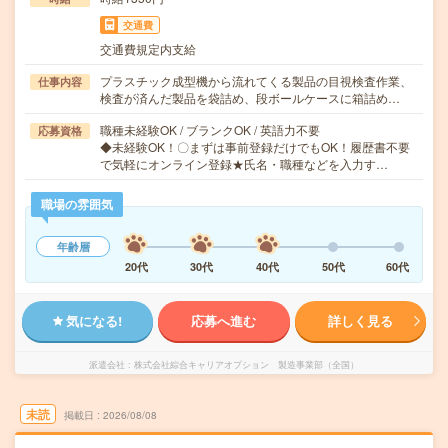
交通費
交通費規定内支給
プラスチック成型機から流れてくる製品の目視検査作業、
仕事内容
検査が済んだ製品を袋詰め、段ボールケースに箱詰め…
職種未経験OK / ブランクOK / 英語力不要
応募資格
◆未経験OK！〇まずは事前登録だけでもOK！履歴書不要
で気軽にオンライン登録★氏名・職種などを入力す…
職場の雰囲気
年齢層
20代
30代
40代
50代
60代
気になる!
応募へ進む
詳しく見る
派遣会社
株式会社綜合キャリアオプション 製造事業部（全国）
未読
掲載日
2026/08/08