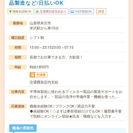
品製造など/日払いOK
職種未経験OK
交通費別途支給あり
WEB登録OK
派遣
山形県米沢市
勤務地
米沢駅から車15分
シフト制
曜日頻度
15:00～23:1523:00～07:15
時間
長期でお仕事できる方、大歓迎！
期間
時給1800円
時給
交通費
交通費規定内支給
半導体製造に使われるフィルター製品の製造サポートをお
仕事内容
任せします。・部品の洗浄や準備作業・機械を使った…
職種未経験OK / ブランクOK / 英語力不要
応募資格
◆未経験OK！〇まずは事前登録だけでもOK！履歴書不要
で気軽にオンライン登録★氏名・職種などを入力す…
職場の雰囲気