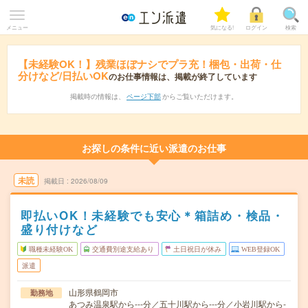
メニュー
気になる!
ログイン
検索
【未経験OK！】残業ほぼナシでプラ充！梱包・出荷・仕
分けなど/日払いOK
のお仕事情報は、掲載が終了しています
掲載時の情報は、
ページ下部
からご覧いただけます。
お探しの条件に近い派遣のお仕事
未読
掲載日
2026/08/09
即払いOK！未経験でも安心＊箱詰め・検品・
盛り付けなど
職種未経験OK
交通費別途支給あり
土日祝日が休み
WEB登録OK
派遣
山形県鶴岡市
勤務地
あつみ温泉駅から---分／五十川駅から---分／小岩川駅から-