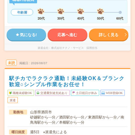
年齢層
20代
30代
40代
50代
60代
気になる!
応募へ進む
詳しく見る
派遣会社
株式会社テクノ・サービス 採用担当
未読
掲載日
2026/08/07
駅チカでラクラク通勤！未経験OK＆ブランク
歓迎○シンプル作業をお任せ！
職種未経験OK
交通費別途支給あり
土日祝日が休み
WEB登録OK
派遣
山形県酒田市
勤務地
砂越駅から---分／酒田駅から---分／東酒田駅から---分／南
鳥海駅から---分／本楯駅から---分
週5日 ※派遣先による
曜日頻度