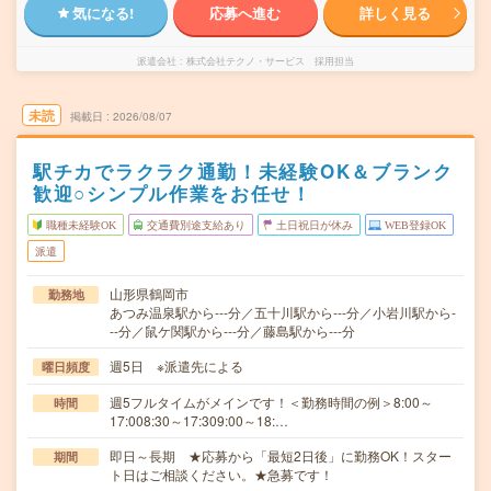
気になる!
応募へ進む
詳しく見る
派遣会社
株式会社テクノ・サービス 採用担当
未読
掲載日
2026/08/07
駅チカでラクラク通勤！未経験OK＆ブランク
歓迎○シンプル作業をお任せ！
職種未経験OK
交通費別途支給あり
土日祝日が休み
WEB登録OK
派遣
山形県鶴岡市
勤務地
あつみ温泉駅から---分／五十川駅から---分／小岩川駅から-
--分／鼠ケ関駅から---分／藤島駅から---分
週5日 ※派遣先による
曜日頻度
週5フルタイムがメインです！＜勤務時間の例＞8:00～
時間
17:008:30～17:309:00～18:…
即日～長期 ★応募から「最短2日後」に勤務OK！スター
期間
ト日はご相談ください。★急募です！