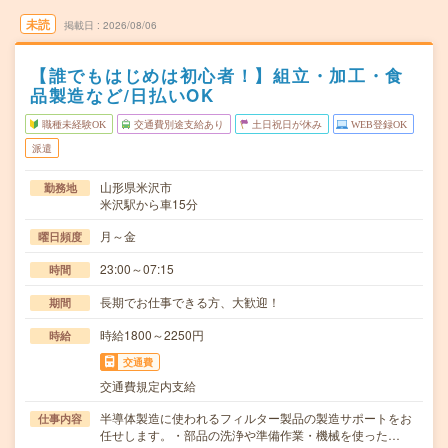
未読
掲載日
2026/08/06
【誰でもはじめは初心者！】組立・加工・食
品製造など/日払いOK
職種未経験OK
交通費別途支給あり
土日祝日が休み
WEB登録OK
派遣
山形県米沢市
勤務地
米沢駅から車15分
月～金
曜日頻度
23:00～07:15
時間
長期でお仕事できる方、大歓迎！
期間
時給1800～2250円
時給
交通費
交通費規定内支給
半導体製造に使われるフィルター製品の製造サポートをお
仕事内容
任せします。・部品の洗浄や準備作業・機械を使った…