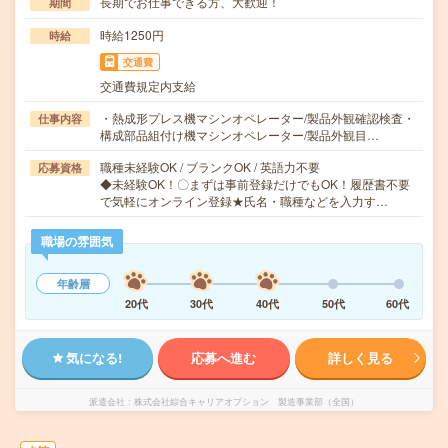
長期でお仕事できる方、大歓迎！
期間
時給1250円
時給
交通費
交通費規定内支給
・熱成形プレス機マシンオペレーター/製品外観確認検査・
仕事内容
構成部品組付け機マシンオペレーター/製品外観目…
職種未経験OK / ブランクOK / 英語力不要
応募資格
◆未経験OK！〇まずは事前登録だけでもOK！履歴書不要
で気軽にオンライン登録★氏名・職種などを入力す…
職場の雰囲気
年齢層
20代
30代
40代
50代
60代
気になる!
応募へ進む
詳しく見る
派遣会社
株式会社綜合キャリアオプション 製造事業部（全国）