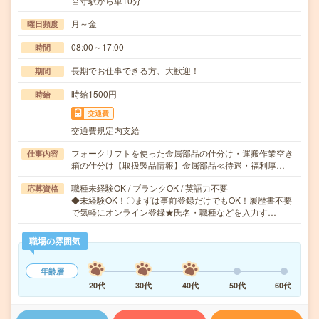
宮守駅から車10分
月～金
曜日頻度
08:00～17:00
時間
長期でお仕事できる方、大歓迎！
期間
時給1500円
時給
交通費
交通費規定内支給
フォークリフトを使った金属部品の仕分け・運搬作業空き
仕事内容
箱の仕分け【取扱製品情報】金属部品≪待遇・福利厚…
職種未経験OK / ブランクOK / 英語力不要
応募資格
◆未経験OK！〇まずは事前登録だけでもOK！履歴書不要
で気軽にオンライン登録★氏名・職種などを入力す…
職場の雰囲気
年齢層
20代
30代
40代
50代
60代