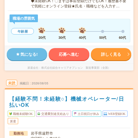
◆未経験OK！〇まずは事前登録だけでもOK！履歴書不要
で気軽にオンライン登録★氏名・職種などを入力す…
職場の雰囲気
年齢層
20代
30代
40代
50代
60代
気になる!
応募へ進む
詳しく見る
派遣会社
株式会社綜合キャリアオプション 製造事業部（全国）
未読
掲載日
2026/08/05
【経験不問！未経験○】機械オペレーター/日
払いOK
職種未経験OK
交通費別途支給あり
土日祝日が休み
WEB登録OK
派遣
岩手県遠野市
勤務地