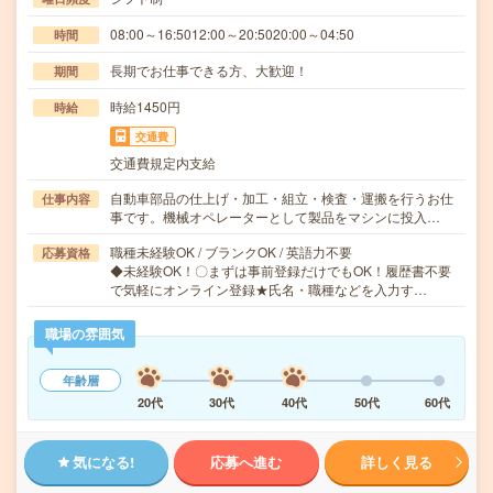
08:00～16:5012:00～20:5020:00～04:50
時間
長期でお仕事できる方、大歓迎！
期間
時給1450円
時給
交通費
交通費規定内支給
自動車部品の仕上げ・加工・組立・検査・運搬を行うお仕
仕事内容
事です。機械オペレーターとして製品をマシンに投入…
職種未経験OK / ブランクOK / 英語力不要
応募資格
◆未経験OK！〇まずは事前登録だけでもOK！履歴書不要
で気軽にオンライン登録★氏名・職種などを入力す…
職場の雰囲気
年齢層
20代
30代
40代
50代
60代
気になる!
応募へ進む
詳しく見る