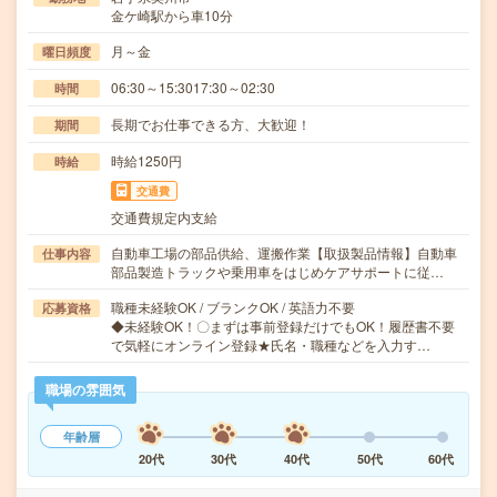
金ケ崎駅から車10分
月～金
曜日頻度
06:30～15:3017:30～02:30
時間
長期でお仕事できる方、大歓迎！
期間
時給1250円
時給
交通費
交通費規定内支給
自動車工場の部品供給、運搬作業【取扱製品情報】自動車
仕事内容
部品製造トラックや乗用車をはじめケアサポートに従…
職種未経験OK / ブランクOK / 英語力不要
応募資格
◆未経験OK！〇まずは事前登録だけでもOK！履歴書不要
で気軽にオンライン登録★氏名・職種などを入力す…
職場の雰囲気
年齢層
20代
30代
40代
50代
60代