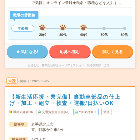
で気軽にオンライン登録★氏名・職種などを入力す…
職場の雰囲気
年齢層
20代
30代
40代
50代
60代
気になる!
応募へ進む
詳しく見る
派遣会社
株式会社綜合キャリアオプション 製造事業部（全国）
未読
掲載日
2026/08/05
【新生活応援・寮完備】自動車部品の仕上
げ・加工・組立・検査・運搬/日払いOK
職種未経験OK
交通費別途支給あり
WEB登録OK
派遣
岩手県北上市
勤務地
立川目駅から車5分
シフト制
曜日頻度