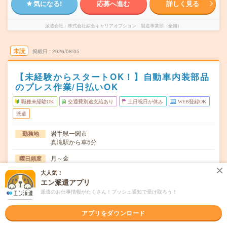
気になる!
応募へ進む
詳しく見る
派遣会社
株式会社綜合キャリアオプション 製造事業部（全国）
未読
掲載日
2026/08/05
【未経験からスタートOK！】自動車内装部品
のプレス作業/日払いOK
職種未経験OK
交通費別途支給あり
土日祝日が休み
WEB登録OK
派遣
岩手県一関市
勤務地
真滝駅から車5分
月～金
曜日頻度
大人気！
(2交替)8:00～16:55、20:25～翌5:20
時間
エン派遣アプリ
長期でお仕事できる方、大歓迎！
期間
派遣のお仕事情報がたくさん！プッシュ通知で受け取ろう！
時給1400～1750円
時給
アプリをダウンロード
交通費