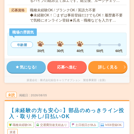
るパイプの組み立て加工です。組立後、ルークチェッ…
職種未経験OK / ブランクOK / 英語力不要
応募資格
◆未経験OK！〇まずは事前登録だけでもOK！履歴書不要
で気軽にオンライン登録★氏名・職種などを入力す…
職場の雰囲気
年齢層
20代
30代
40代
50代
60代
気になる!
応募へ進む
詳しく見る
派遣会社
株式会社綜合キャリアオプション 製造事業部（全国）
未読
掲載日
2026/08/05
【未経験の方も安心○】部品のめっきライン投
入・取り外し/日払いOK
職種未経験OK
交通費別途支給あり
土日祝日が休み
WEB登録OK
派遣