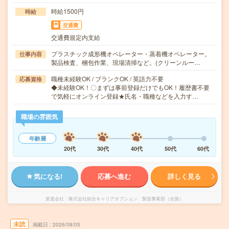
時給1500円
時給
交通費
交通費規定内支給
プラスチック成形機オペレーター・蒸着機オペレーター。
仕事内容
製品検査、梱包作業、現場清掃など。(クリーンルー…
職種未経験OK / ブランクOK / 英語力不要
応募資格
◆未経験OK！〇まずは事前登録だけでもOK！履歴書不要
で気軽にオンライン登録★氏名・職種などを入力す…
職場の雰囲気
年齢層
20代
30代
40代
50代
60代
気になる!
応募へ進む
詳しく見る
派遣会社
株式会社綜合キャリアオプション 製造事業部（全国）
未読
掲載日
2026/08/05