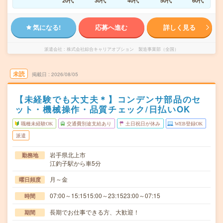
20代
30代
40代
50代
60代
気になる!
応募へ進む
詳しく見る
派遣会社
株式会社綜合キャリアオプション 製造事業部（全国）
未読
掲載日
2026/08/05
【未経験でも大丈夫＊】コンデンサ部品のセ
ット・機械操作・品質チェック/日払いOK
職種未経験OK
交通費別途支給あり
土日祝日が休み
WEB登録OK
派遣
岩手県北上市
勤務地
江釣子駅から車5分
月～金
曜日頻度
07:00～15:1515:00～23:1523:00～07:15
時間
長期でお仕事できる方、大歓迎！
期間