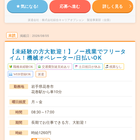
気になる!
応募へ進む
詳しく見る
派遣会社
株式会社綜合キャリアオプション 製造事業部（全国）
未読
掲載日
2026/08/05
【未経験の方大歓迎！】ノー残業でフリータ
イム！機械オペレーター/日払いOK
職種未経験OK
交通費別途支給あり
土日祝日が休み
残業なし
WEB登録OK
派遣
岩手県花巻市
勤務地
花巻駅から車10分
月～金
曜日頻度
08:30～17:00
時間
長期でお仕事できる方、大歓迎！
期間
時給1260円
時給