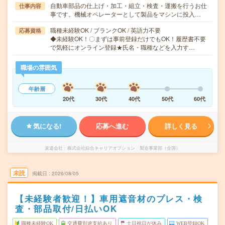
自動車部品の仕上げ・加工・組立・検査・運搬を行うお仕
仕事内容
事です。機械オペレーターとして製品をマシンに投入…
職種未経験OK / ブランクOK / 英語力不要
応募資格
◆未経験OK！〇まずは事前登録だけでもOK！履歴書不要
で気軽にオンライン登録★氏名・職種などを入力す…
職場の雰囲気
年齢層
20代
30代
40代
50代
60代
気になる!
応募へ進む
詳しく見る
派遣会社
株式会社綜合キャリアオプション 製造事業部（全国）
未読
掲載日
2026/08/05
【未経験者歓迎！】車用遮音材のプレス・検
査・部品取付/日払いOK
職種未経験OK
交通費別途支給あり
土日祝日が休み
WEB登録OK