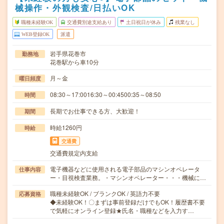
械操作・外観検査/日払いOK
職種未経験OK
交通費別途支給あり
土日祝日が休み
残業なし
WEB登録OK
派遣
岩手県花巻市
勤務地
花巻駅から車10分
月～金
曜日頻度
08:30～17:0016:30～00:4500:35～08:50
時間
長期でお仕事できる方、大歓迎！
期間
時給1260円
時給
交通費
交通費規定内支給
電子機器などに使用される電子部品のマシンオペレータ
仕事内容
ー・目視検査業務。・マシンオペレーター・・・機械に…
職種未経験OK / ブランクOK / 英語力不要
応募資格
◆未経験OK！〇まずは事前登録だけでもOK！履歴書不要
で気軽にオンライン登録★氏名・職種などを入力す…