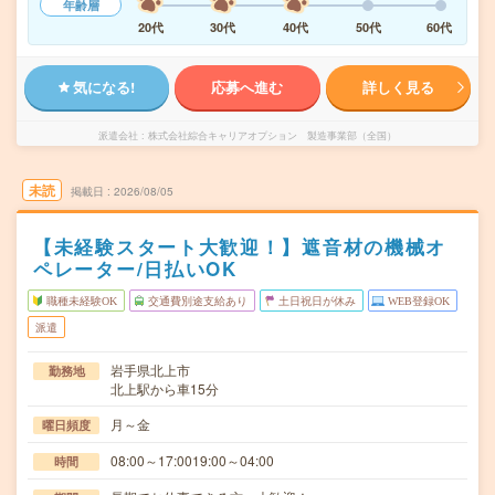
年齢層
20代
30代
40代
50代
60代
気になる!
応募へ進む
詳しく見る
派遣会社
株式会社綜合キャリアオプション 製造事業部（全国）
未読
掲載日
2026/08/05
【未経験スタート大歓迎！】遮音材の機械オ
ペレーター/日払いOK
職種未経験OK
交通費別途支給あり
土日祝日が休み
WEB登録OK
派遣
岩手県北上市
勤務地
北上駅から車15分
月～金
曜日頻度
08:00～17:0019:00～04:00
時間