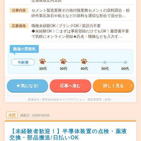
セメント製造業務その他付随業務セメントの原料調合・粉
仕事内容
砕作業石灰石や粘土などの原料を適切な割合で混ぜ合…
職種未経験OK / ブランクOK / 英語力不要
応募資格
◆未経験OK！〇まずは事前登録だけでもOK！履歴書不要
で気軽にオンライン登録★氏名・職種などを入力す…
職場の雰囲気
年齢層
20代
30代
40代
50代
60代
気になる!
応募へ進む
詳しく見る
派遣会社
株式会社綜合キャリアオプション 製造事業部（全国）
未読
掲載日
2026/08/06
【未経験者歓迎！】半導体装置の点検・薬液
交換・部品搬送/日払いOK