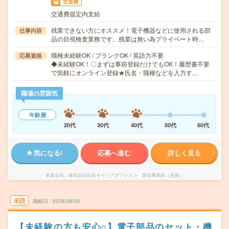
交通費
交通費規定内支給
残業できない方にオススメ！電子機器などに使用される部
仕事内容
品の目視検査業務です。残業は無い為プライベート時…
職種未経験OK / ブランクOK / 英語力不要
応募資格
◆未経験OK！〇まずは事前登録だけでもOK！履歴書不要
で気軽にオンライン登録★氏名・職種などを入力す…
職場の雰囲気
年齢層
20代
30代
40代
50代
60代
気になる!
応募へ進む
詳しく見る
派遣会社
株式会社綜合キャリアオプション 製造事業部（全国）
未読
掲載日
2026/08/05
【未経験の方も安心○】電子部品のセット・機