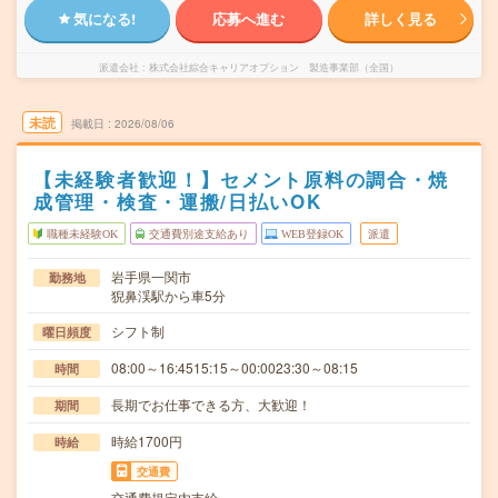
気になる!
応募へ進む
詳しく見る
派遣会社
株式会社綜合キャリアオプション 製造事業部（全国）
未読
掲載日
2026/08/06
【未経験者歓迎！】セメント原料の調合・焼
成管理・検査・運搬/日払いOK
職種未経験OK
交通費別途支給あり
WEB登録OK
派遣
岩手県一関市
勤務地
猊鼻渓駅から車5分
シフト制
曜日頻度
08:00～16:4515:15～00:0023:30～08:15
時間
長期でお仕事できる方、大歓迎！
期間
時給1700円
時給
交通費
交通費規定内支給