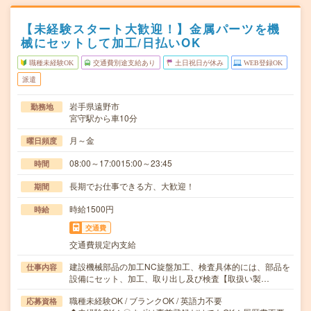
【未経験スタート大歓迎！】金属パーツを機
械にセットして加工/日払いOK
職種未経験OK
交通費別途支給あり
土日祝日が休み
WEB登録OK
派遣
岩手県遠野市
勤務地
宮守駅から車10分
月～金
曜日頻度
08:00～17:0015:00～23:45
時間
長期でお仕事できる方、大歓迎！
期間
時給1500円
時給
交通費
交通費規定内支給
建設機械部品の加工NC旋盤加工、検査具体的には、部品を
仕事内容
設備にセット、加工、取り出し及び検査【取扱い製…
職種未経験OK / ブランクOK / 英語力不要
応募資格