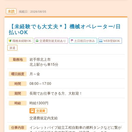
未読
掲載日
2026/08/05
【未経験でも大丈夫＊】機械オペレーター/日
払いOK
職種未経験OK
交通費別途支給あり
土日祝日が休み
WEB登録OK
派遣
岩手県北上市
勤務地
北上駅から車15分
月～金
曜日頻度
08:00～17:00
時間
長期でお仕事できる方、大歓迎！
期間
時給1300円
時給
交通費
交通費規定内支給
インレットパイプ組立工程自動車の燃料タンクなどに繋が
仕事内容