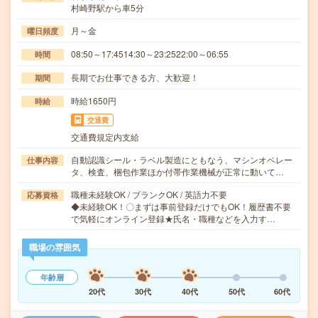
村崎野駅から車5分
月～金
曜日頻度
08:50～17:4514:30～23:2522:00～06:55
時間
長期でお仕事できる方、大歓迎！
期間
時給1650円
時給
交通費
交通費規定内支給
自動認識シール・ラベル製造にともなう、マシンオペレー
仕事内容
タ、検査、梱包作業ほか付帯作業機械が正常に動いて…
職種未経験OK / ブランクOK / 英語力不要
応募資格
◆未経験OK！〇まずは事前登録だけでもOK！履歴書不要
で気軽にオンライン登録★氏名・職種などを入力す…
職場の雰囲気
年齢層
20代
30代
40代
50代
60代