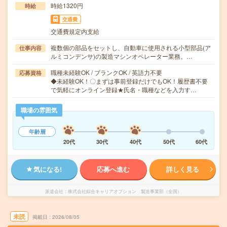
時給1320円
時給
交通費
交通費規定内支給
複数個の部品をセットし、自動車に使用される小型部品(ア
仕事内容
ルミコンデンサ)の製造マシンオペレーター業務。…
職種未経験OK / ブランクOK / 英語力不要
応募資格
◆未経験OK！〇まずは事前登録だけでもOK！履歴書不要
で気軽にオンライン登録★氏名・職種などを入力す…
職場の雰囲気
年齢層
20代
30代
40代
50代
60代
気になる!
応募へ進む
詳しく見る
派遣会社
株式会社綜合キャリアオプション 製造事業部（全国）
未読
掲載日
2026/08/05