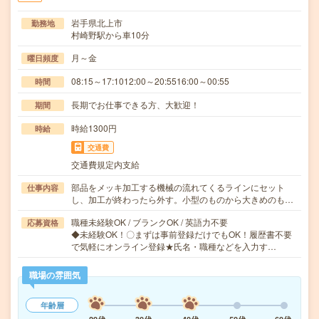
岩手県北上市
勤務地
村崎野駅から車10分
月～金
曜日頻度
08:15～17:1012:00～20:5516:00～00:55
時間
長期でお仕事できる方、大歓迎！
期間
時給1300円
時給
交通費
交通費規定内支給
部品をメッキ加工する機械の流れてくるラインにセット
仕事内容
し、加工が終わったら外す。小型のものから大きめのも…
職種未経験OK / ブランクOK / 英語力不要
応募資格
◆未経験OK！〇まずは事前登録だけでもOK！履歴書不要
で気軽にオンライン登録★氏名・職種などを入力す…
職場の雰囲気
年齢層