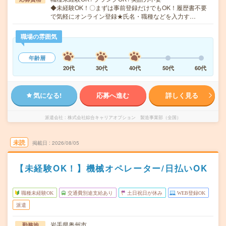
◆未経験OK！〇まずは事前登録だけでもOK！履歴書不要
で気軽にオンライン登録★氏名・職種などを入力す…
職場の雰囲気
年齢層
20代
30代
40代
50代
60代
気になる!
応募へ進む
詳しく見る
派遣会社
株式会社綜合キャリアオプション 製造事業部（全国）
未読
掲載日
2026/08/05
【未経験OK！】機械オペレーター/日払いOK
職種未経験OK
交通費別途支給あり
土日祝日が休み
WEB登録OK
派遣
岩手県奥州市
勤務地