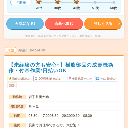
年齢層
20代
30代
40代
50代
60代
気になる!
応募へ進む
詳しく見る
派遣会社
株式会社綜合キャリアオプション 製造事業部（全国）
未読
掲載日
2026/08/05
【未経験の方も安心○】樹脂部品の成形機操
作・付帯作業/日払いOK
職種未経験OK
交通費別途支給あり
土日祝日が休み
WEB登録OK
派遣
岩手県奥州市
勤務地
月～金
曜日頻度
08:30～17:0008:30～20:3020:30～08:30
時間
長期でお仕事できる方、大歓迎！
期間