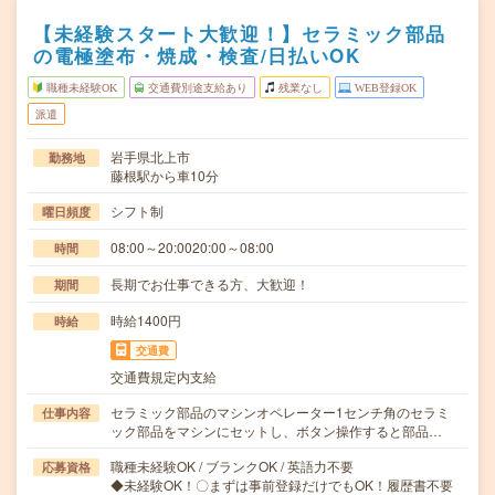
【未経験スタート大歓迎！】セラミック部品
の電極塗布・焼成・検査/日払いOK
職種未経験OK
交通費別途支給あり
残業なし
WEB登録OK
派遣
岩手県北上市
勤務地
藤根駅から車10分
シフト制
曜日頻度
08:00～20:0020:00～08:00
時間
長期でお仕事できる方、大歓迎！
期間
時給1400円
時給
交通費
交通費規定内支給
セラミック部品のマシンオペレーター1センチ角のセラミ
仕事内容
ック部品をマシンにセットし、ボタン操作すると部品…
職種未経験OK / ブランクOK / 英語力不要
応募資格
◆未経験OK！〇まずは事前登録だけでもOK！履歴書不要