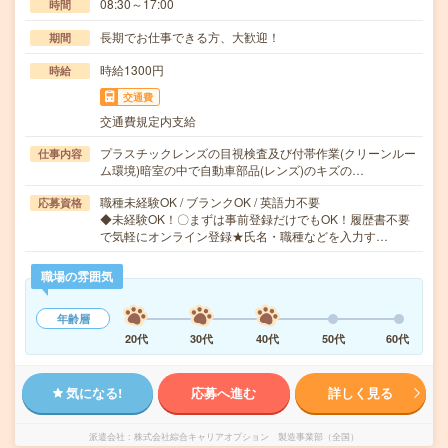
08:30～17:00
時間
長期でお仕事できる方、大歓迎！
期間
時給1300円
時給
交通費
交通費規定内支給
プラスチックレンズの目視検査及び付帯作業(クリーンルー
仕事内容
ム環境)暗室の中で自動車部品(レンズ)のキズの…
職種未経験OK / ブランクOK / 英語力不要
応募資格
◆未経験OK！〇まずは事前登録だけでもOK！履歴書不要
で気軽にオンライン登録★氏名・職種などを入力す…
職場の雰囲気
年齢層
20代
30代
40代
50代
60代
気になる!
応募へ進む
詳しく見る
派遣会社
株式会社綜合キャリアオプション 製造事業部（全国）