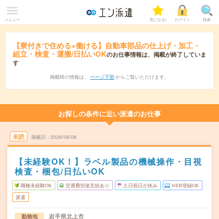
メニュー
気になる!
ログイン
検索
【寮付きで住める×働ける】自動車部品の仕上げ・加工・
組立・検査・運搬/日払いOK
のお仕事情報は、掲載が終了していま
す
掲載時の情報は、
ページ下部
からご覧いただけます。
お探しの条件に近い派遣のお仕事
未読
掲載日
2026/08/06
【未経験OK！】ラベル製品の機械操作・目視
検査・梱包/日払いOK
職種未経験OK
交通費別途支給あり
土日祝日が休み
WEB登録OK
派遣
岩手県北上市
勤務地