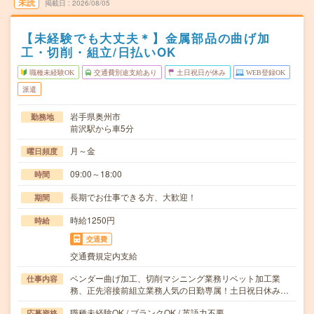
未読
掲載日
2026/08/05
【未経験でも大丈夫＊】金属部品の曲げ加
工・切削・組立/日払いOK
職種未経験OK
交通費別途支給あり
土日祝日が休み
WEB登録OK
派遣
岩手県奥州市
勤務地
前沢駅から車5分
月～金
曜日頻度
09:00～18:00
時間
長期でお仕事できる方、大歓迎！
期間
時給1250円
時給
交通費
交通費規定内支給
ベンダー曲げ加工、切削マシニング業務リベット加工業
仕事内容
務、正先溶接前組立業務人気の日勤専属！土日祝日休み…
職種未経験OK / ブランクOK / 英語力不要
応募資格