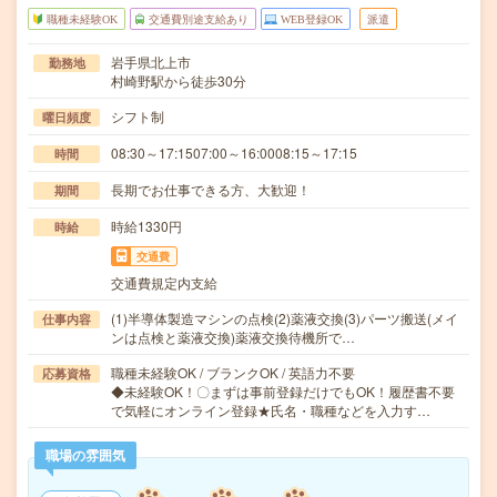
職種未経験OK
交通費別途支給あり
WEB登録OK
派遣
岩手県北上市
勤務地
村崎野駅から徒歩30分
シフト制
曜日頻度
08:30～17:1507:00～16:0008:15～17:15
時間
長期でお仕事できる方、大歓迎！
期間
時給1330円
時給
交通費
交通費規定内支給
(1)半導体製造マシンの点検(2)薬液交換(3)パーツ搬送(メイ
仕事内容
ンは点検と薬液交換)薬液交換待機所で…
職種未経験OK / ブランクOK / 英語力不要
応募資格
◆未経験OK！〇まずは事前登録だけでもOK！履歴書不要
で気軽にオンライン登録★氏名・職種などを入力す…
職場の雰囲気