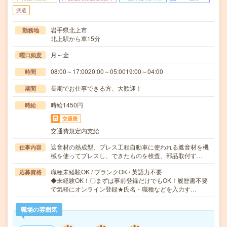
派遣
岩手県北上市
勤務地
北上駅から車15分
月～金
曜日頻度
08:00～17:0020:00～05:0019:00～04:00
時間
長期でお仕事できる方、大歓迎！
期間
時給1450円
時給
交通費
交通費規定内支給
遮音材の熱成型、プレス工程自動車に使われる遮音材を機
仕事内容
械を使ってプレスし、できたものを検査、部品取付す…
職種未経験OK / ブランクOK / 英語力不要
応募資格
◆未経験OK！〇まずは事前登録だけでもOK！履歴書不要
で気軽にオンライン登録★氏名・職種などを入力す…
職場の雰囲気