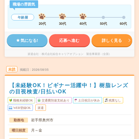
職場の雰囲気
年齢層
20代
30代
40代
50代
60代
気になる!
応募へ進む
詳しく見る
派遣会社
株式会社綜合キャリアオプション 製造事業部（全国）
未読
掲載日
2026/08/05
【未経験OK！ビギナー活躍中！】樹脂レンズ
の目視検査/日払いOK
職種未経験OK
交通費別途支給あり
土日祝日が休み
残業なし
WEB登録OK
派遣
岩手県奥州市
勤務地
月～金
曜日頻度