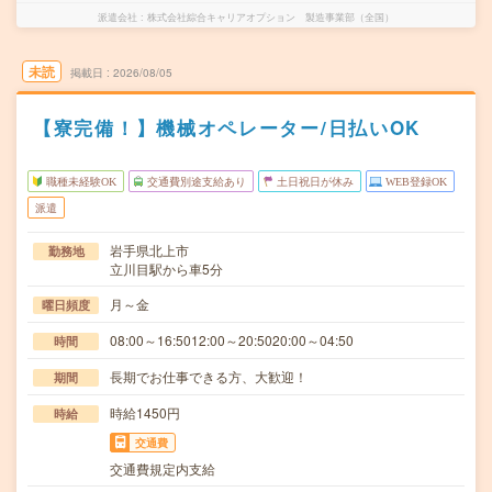
派遣会社
株式会社綜合キャリアオプション 製造事業部（全国）
未読
掲載日
2026/08/05
【寮完備！】機械オペレーター/日払いOK
職種未経験OK
交通費別途支給あり
土日祝日が休み
WEB登録OK
派遣
岩手県北上市
勤務地
立川目駅から車5分
月～金
曜日頻度
08:00～16:5012:00～20:5020:00～04:50
時間
長期でお仕事できる方、大歓迎！
期間
時給1450円
時給
交通費
交通費規定内支給