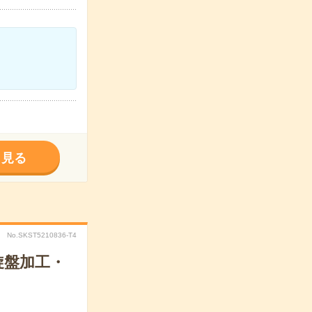
く見る
No.SKST5210836-T4
旋盤加工・