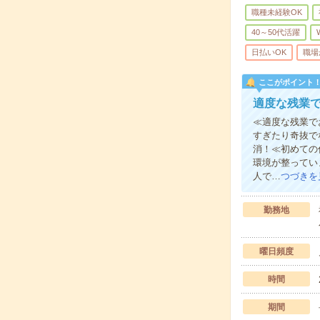
職種未経験OK
40～50代活躍
日払いOK
職場
ここがポイント
適度な残業で
≪適度な残業で
すぎたり奇抜で
消！≪初めての
環境が整ってい
人で…
つづきを
勤務地
曜日頻度
時間
期間