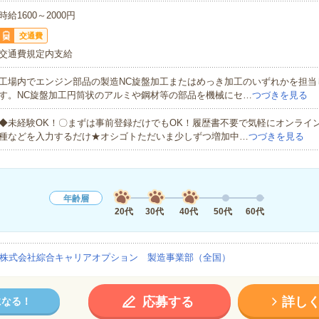
時給1600～2000円
交通費
交通費規定内支給
工場内でエンジン部品の製造NC旋盤加工またはめっき加工のいずれかを担当
す。NC旋盤加工円筒状のアルミや鋼材等の部品を機械にセ…
つづきを見る
◆未経験OK！〇まずは事前登録だけでもOK！履歴書不要で気軽にオンライ
種などを入力するだけ★オシゴトただいま少しずつ増加中…
つづきを見る
年齢層
20代
30代
40代
50代
60代
株式会社綜合キャリアオプション 製造事業部（全国）
応募する
詳し
になる！