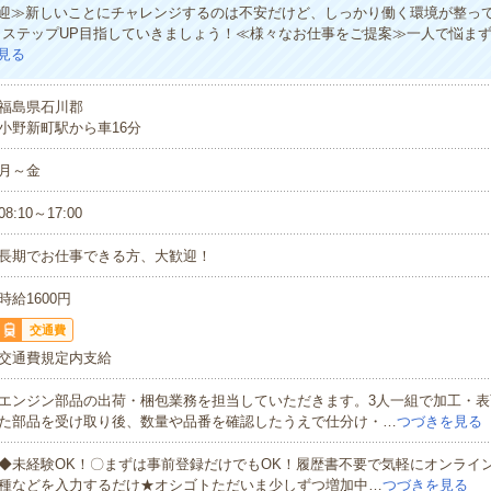
迎≫新しいことにチャレンジするのは不安だけど、しっかり働く環境が整っ
・ステップUP目指していきましょう！≪様々なお仕事をご提案≫一人で悩ま
見る
福島県石川郡
小野新町駅から車16分
月～金
08:10～17:00
長期でお仕事できる方、大歓迎！
時給1600円
交通費
交通費規定内支給
エンジン部品の出荷・梱包業務を担当していただきます。3人一組で加工・表
た部品を受け取り後、数量や品番を確認したうえで仕分け・…
つづきを見る
◆未経験OK！〇まずは事前登録だけでもOK！履歴書不要で気軽にオンライ
種などを入力するだけ★オシゴトただいま少しずつ増加中…
つづきを見る