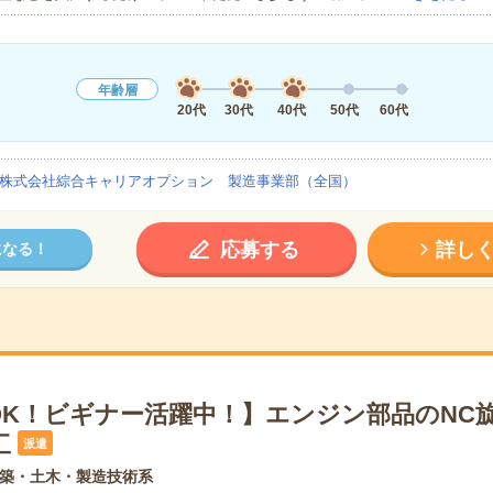
年齢層
20代
30代
40代
50代
60代
株式会社綜合キャリアオプション 製造事業部（全国）
応募する
詳し
になる！
OK！ビギナー活躍中！】エンジン部品のNC
工
派遣
築・土木・製造技術系