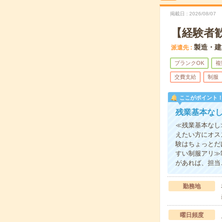
掲載日
2026/08/07
【経験者
製造・建
派遣先
ブランクOK
複
交費支給
制服
ここがポイント
残業基本な
≪残業基本なし
えたい方にオス
験はちょっとだ
すい制服アリ≫
があれば、担当
勤務地
曜日頻度