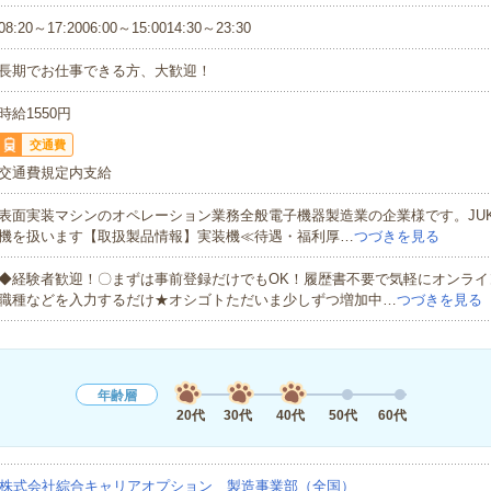
08:20～17:2006:00～15:0014:30～23:30
長期でお仕事できる方、大歓迎！
時給1550円
交通費
交通費規定内支給
表面実装マシンのオペレーション業務全般電子機器製造業の企業様です。JUKI
機を扱います【取扱製品情報】実装機≪待遇・福利厚…
つづきを見る
◆経験者歓迎！〇まずは事前登録だけでもOK！履歴書不要で気軽にオンライ
職種などを入力するだけ★オシゴトただいま少しずつ増加中…
つづきを見る
年齢層
20代
30代
40代
50代
60代
株式会社綜合キャリアオプション 製造事業部（全国）