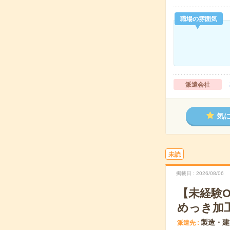
職場の雰囲気
派遣会社
気
未読
掲載日
2026/08/06
【未経験
めっき加
製造・建
派遣先