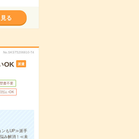
く見る
No.SKST5206810-T4
いOK
派遣
歴書不要
日払いOK
ンもUP≫派手
の悩み解消！≪未