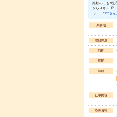
経験の方も大歓
からスキルUP
る、…
つづきを
勤務地
曜日頻度
時間
期間
時給
仕事内容
応募資格