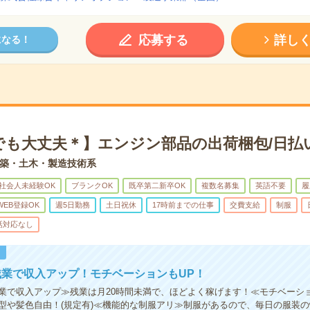
応募する
詳し
になる！
でも大丈夫＊】エンジン部品の出荷梱包/日払
築・土木・製造技術系
社会人未経験OK
ブランクOK
既卒第二新卒OK
複数名募集
英語不要
履
WEB登録OK
週5日勤務
土日祝休
17時前までの仕事
交費支給
制服
話対応なし
！
業で収入アップ！モチベーションもUP！
業で収入アップ≫残業は月20時間未満で、ほどよく稼げます！≪モチベーショ
型や髪色自由！(規定有)≪機能的な制服アリ≫制服があるので、毎日の服装