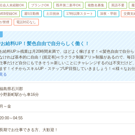
社会人未経験OK
ブランクOK
既卒第二新卒OK
複数名募集
英語不要
履
WEB登録OK
週5日勤務
土日祝休
17時以降スタート
深夜・早朝
交費支
が禁煙
電話対応なし
！
お給料UP！髪色自由で自分らしく働く！
お給料UP≫残業は月20時間未満で、ほどよく稼げます！≪髪色自由で自分ら
なければ基本的に自由！(規定有)≪ラクラク制服アリ≫制服があるので、毎
仕事だけど自分にもできそう≫新しいことにチャレンジするのは不安だけど
ます！イチからスキルUP・ステップUP目指していきましょう！≪様々なお
見る
福島県石川郡
小野新町駅から車16分
月～金
20:00～04:55
長期でお仕事できる方、大歓迎！