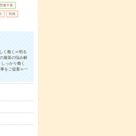
歴書不要
給
制服
しく働く≫明る
日の服装の悩み解
、しっかり働く
仕事をご提案≫一