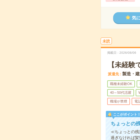
気
未読
掲載日
2026/08/06
【未経験
製造・建
派遣先
職種未経験OK
40～50代活躍
職場が禁煙
電
ここがポイント
ちょっとの残
≪ちょっとの残
過ぎなければ髪