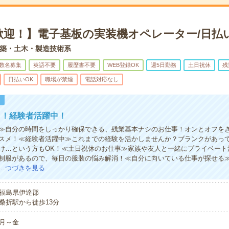
歓迎！】電子基板の実装機オペレーター/日払
築・土木・製造技術系
数名募集
英語不要
履歴書不要
WEB登録OK
週5日勤務
土日祝休
残
日払いOK
職場が禁煙
電話対応なし
！
し！経験者活躍中！
≫自分の時間をしっかり確保できる、残業基本ナシのお仕事！オンとオフを
スメ！≪経験者活躍中≫これまでの経験を活かしませんか？ブランクがあっ
け…という方もOK！≪土日祝休のお仕事≫家族や友人と一緒にプライベート
制服があるので、毎日の服装の悩み解消！≪自分に向いている仕事が探せる
…
つづきを見る
福島県伊達郡
桑折駅から徒歩13分
月～金