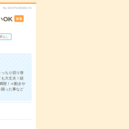
No.SKST5199383-T4
いOK
派遣
業なし
きっちり切り替
ても大丈夫！経
満喫！≪動きや
≫困った事など