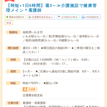
【時短×1日6時間】週3～≫介護施設で健康管
理メイン＊看護師
職種未経験OK
交通費別途支給あり
土日祝日が休み
WEB登録OK
派遣
福島県いわき市
勤務地
いわき駅から---分／泉(常磐線)駅から---分／湯本駅から---分
／植田(福島県)駅から---分／内郷駅から---分
週3日～OK！ ★曜日固定の相談OK！ ★ご希望の曜日をご相
曜日頻度
談ください！
【日勤のみ】1日6時間～OK！≪シフト例≫・9:00～
時間
15:45 （45分休憩）・11:00～17:…
2ヶ月～ ■ご応募から最短3日後に開始可能 8月～、9月ス
期間
タートもOK！
時給1750円～ ■週払いOK
時給
交通費
交通費全額支給
看護師・准看護師
仕事内容
【介護施設で健康・体調管理がメイン＊看護師】▼具体的に