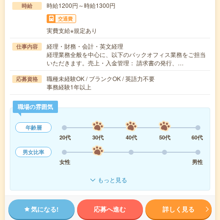
時給1200円～時給1300円
時給
交通費
実費支給※規定あり
経理・財務・会計・英文経理
仕事内容
経理業務全般を中心に、以下のバックオフィス業務をご担当
いただきます。売上・入金管理： 請求書の発行、…
職種未経験OK / ブランクOK / 英語力不要
応募資格
事務経験1年以上
職場の雰囲気
年齢層
20代
30代
40代
50代
60代
男女比率
女性
男性
もっと見る
気になる!
応募へ進む
詳しく見る