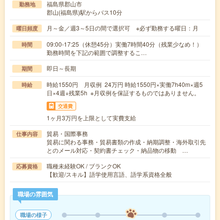
福島県郡山市
勤務地
郡山(福島県)駅からバス10分
月～金／週3～5日の間で選択可 ※必ず勤務する曜日：月
曜日頻度
09:00-17:25（休憩45分）実働7時間40分（残業少なめ！）
時間
勤務時間を下記の範囲で調整するこ…
即日～長期
期間
時給1550円 月収例 24万円 時給1550円×実働7h40m×週5
時給
日×4週+残業5h ※月収例を保証するものではありません。
交通費
1ヶ月3万円を上限として実費支給
貿易・国際事務
仕事内容
貿易に関わる事務・貿易書類の作成・納期調整・海外取引先
とのメール対応・契約書チェック・納品物の移動 …
職種未経験OK / ブランクOK
応募資格
【歓迎/スキル】語学使用言語、語学系資格全般
職場の雰囲気
職場の様子