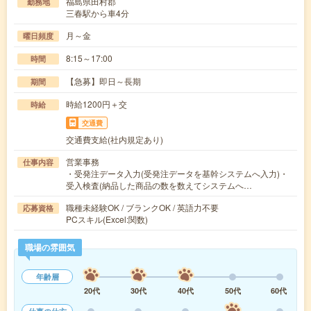
福島県田村郡
勤務地
三春駅から車4分
月～金
曜日頻度
8:15～17:00
時間
【急募】即日～長期
期間
時給1200円＋交
時給
交通費
交通費支給(社内規定あり)
営業事務
仕事内容
・受発注データ入力(受発注データを基幹システムへ入力)・
受入検査(納品した商品の数を数えてシステムへ…
職種未経験OK / ブランクOK / 英語力不要
応募資格
PCスキル(Excel:関数)
職場の雰囲気
年齢層
20代
30代
40代
50代
60代