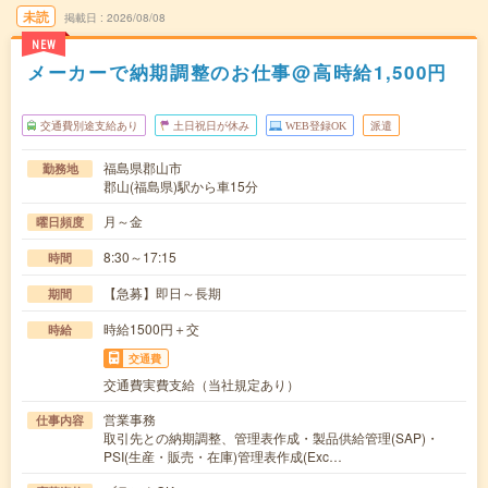
未読
掲載日
2026/08/08
NEW
メーカーで納期調整のお仕事@高時給1,500円
交通費別途支給あり
土日祝日が休み
WEB登録OK
派遣
福島県郡山市
勤務地
郡山(福島県)駅から車15分
月～金
曜日頻度
8:30～17:15
時間
【急募】即日～長期
期間
時給1500円＋交
時給
交通費
交通費実費支給（当社規定あり）
営業事務
仕事内容
取引先との納期調整、管理表作成・製品供給管理(SAP)・
PSI(生産・販売・在庫)管理表作成(Exc…