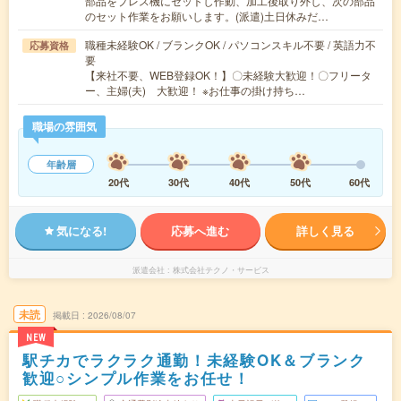
部品をプレス機にセットし作動、加工後取り外し、次の部品
のセット作業をお願いします。(派遣)土日休みだ…
職種未経験OK / ブランクOK / パソコンスキル不要 / 英語力不
応募資格
要
【来社不要、WEB登録OK！】〇未経験大歓迎！〇フリータ
ー、主婦(夫) 大歓迎！ ※お仕事の掛け持ち…
職場の雰囲気
年齢層
20代
30代
40代
50代
60代
気になる!
応募へ進む
詳しく見る
派遣会社
株式会社テクノ・サービス
未読
掲載日
2026/08/07
NEW
駅チカでラクラク通勤！未経験OK＆ブランク
歓迎○シンプル作業をお任せ！