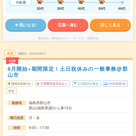
年齢層
20代
30代
40代
50代
60代
気になる!
応募へ進む
詳しく見る
派遣会社
株式会社テクノ・サービス 採用担当
未読
掲載日
2026/08/07
NEW
9月開始×期間限定！土日祝休みの一般事務@郡
山市
職種未経験OK
交通費別途支給あり
土日祝日が休み
WEB登録OK
派遣
福島県郡山市
勤務地
郡山(福島県)駅から車13分
月～金
曜日頻度
9:00～17:00
時間