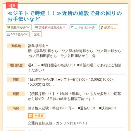
NEW
≪ジモトで時短！！≫近所の施設で身の回りの
お手伝いなど
職種未経験OK
交通費別途支給あり
土日祝日が休み
残業なし
WEB登録OK
派遣
福島県郡山市
勤務地
郡山(福島県)駅から---分／磐梯熱海駅から---分／舞木駅から--
-分／日和田駅から---分／谷田川駅から---分
週4日～ ■曜日固定の相談OK！ ■希望の曜日があればご相談
曜日頻度
ください！
1日5時間からOK！■シフト例(1)8:00～13:00(2)10:00～
時間
15:00(3)12:00…
【積極採用中！】＊1年以上勤務している方が多数！ご応募
期間
から最短2～3日後の就業も相談可能です！
無資格未経験：時給1200円～ ■週払いOK ■扶養内OK
時給
交通費
交通費全額支給（ガソリン代もOK！）