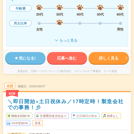
年齢層
20代
30代
40代
50代
60代
男女比率
女性
男性
もっと見る
気になる!
応募へ進む
詳しく見る
派遣会社
日研トータルソーシング株式会社 メディカルケア事業部 ナース派遣
未読
掲載日
2026/08/07
NEW
＼即日開始×土日祝休み／17時定時！製造会社
での事務！彡
職種未経験OK
交通費別途支給あり
土日祝日が休み
残業なし
WEB登録OK
派遣