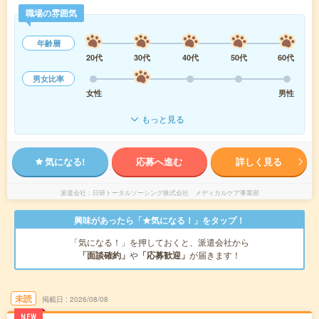
職場の雰囲気
年齢層
20代
30代
40代
50代
60代
男女比率
女性
男性
もっと見る
気になる!
応募へ進む
詳しく見る
派遣会社
日研トータルソーシング株式会社 メディカルケア事業部
興味があったら「★気になる！」をタップ！
「気になる！」を押しておくと、派遣会社から
「面談確約」
や
「応募歓迎」
が届きます！
未読
掲載日
2026/08/08
NEW