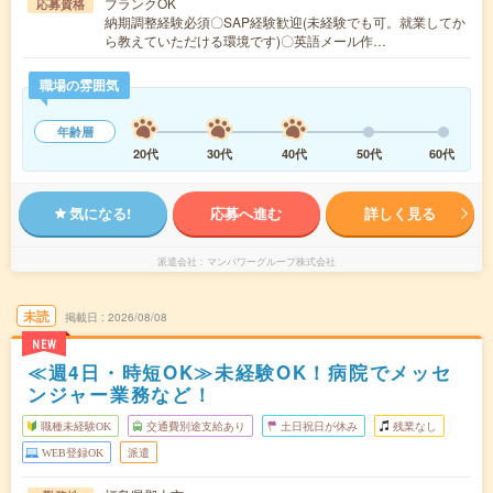
ブランクOK
応募資格
納期調整経験必須〇SAP経験歓迎(未経験でも可。就業してか
ら教えていただける環境です)〇英語メール作…
職場の雰囲気
年齢層
20代
30代
40代
50代
60代
気になる!
応募へ進む
詳しく見る
派遣会社
マンパワーグループ株式会社
未読
掲載日
2026/08/08
NEW
≪週4日・時短OK≫未経験OK！病院でメッセ
ンジャー業務など！
職種未経験OK
交通費別途支給あり
土日祝日が休み
残業なし
WEB登録OK
派遣