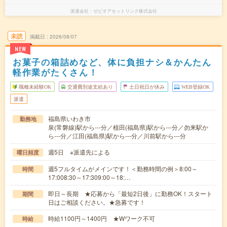
派遣会社
ゼビオアセットリンク株式会社
未読
掲載日
2026/08/07
NEW
お菓子の箱詰めなど、体に負担ナシ＆かんたん
軽作業がたくさん！
職種未経験OK
交通費別途支給あり
土日祝日が休み
WEB登録OK
派遣
福島県いわき市
勤務地
泉(常磐線)駅から---分／植田(福島県)駅から---分／勿来駅か
ら---分／江田(福島県)駅から---分／川前駅から---分
週5日 ※派遣先による
曜日頻度
週5フルタイムがメインです！＜勤務時間の例＞8:00～
時間
17:008:30～17:309:00～18:…
即日～長期 ★応募から「最短2日後」に勤務OK！スタート
期間
日はご相談ください。★急募です！
時給1100円～1400円 ★Wワーク不可
時給