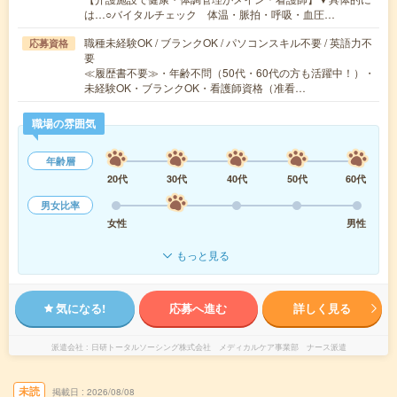
は…○バイタルチェック 体温・脈拍・呼吸・血圧…
職種未経験OK / ブランクOK / パソコンスキル不要 / 英語力不
応募資格
要
≪履歴書不要≫・年齢不問（50代・60代の方も活躍中！）・
未経験OK・ブランクOK・看護師資格（准看…
職場の雰囲気
年齢層
20代
30代
40代
50代
60代
男女比率
女性
男性
もっと見る
気になる!
応募へ進む
詳しく見る
派遣会社
日研トータルソーシング株式会社 メディカルケア事業部 ナース派遣
未読
掲載日
2026/08/08