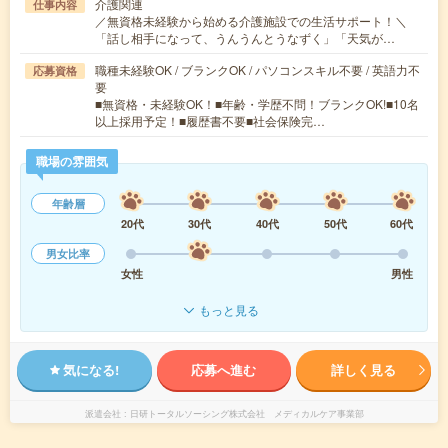
介護関連
仕事内容
／無資格未経験から始める介護施設での生活サポート！＼
「話し相手になって、うんうんとうなずく」「天気が…
職種未経験OK / ブランクOK / パソコンスキル不要 / 英語力不
応募資格
要
■無資格・未経験OK！■年齢・学歴不問！ブランクOK!■10名
以上採用予定！■履歴書不要■社会保険完…
職場の雰囲気
年齢層
20代
30代
40代
50代
60代
男女比率
女性
男性
もっと見る
気になる!
応募へ進む
詳しく見る
派遣会社
日研トータルソーシング株式会社 メディカルケア事業部