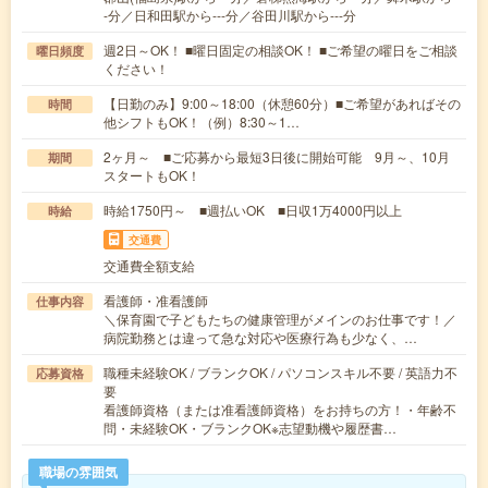
-分／日和田駅から---分／谷田川駅から---分
週2日～OK！ ■曜日固定の相談OK！ ■ご希望の曜日をご相談
曜日頻度
ください！
【日勤のみ】9:00～18:00（休憩60分）■ご希望があればその
時間
他シフトもOK！（例）8:30～1…
2ヶ月～ ■ご応募から最短3日後に開始可能 9月～、10月
期間
スタートもOK！
時給1750円～ ■週払いOK ■日収1万4000円以上
時給
交通費
交通費全額支給
看護師・准看護師
仕事内容
＼保育園で子どもたちの健康管理がメインのお仕事です！／
病院勤務とは違って急な対応や医療行為も少なく、…
職種未経験OK / ブランクOK / パソコンスキル不要 / 英語力不
応募資格
要
看護師資格（または准看護師資格）をお持ちの方！・年齢不
問・未経験OK・ブランクOK※志望動機や履歴書…
職場の雰囲気