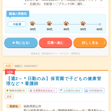
ー、主婦(夫) 大歓迎！〇ブランクOK〇週5…
職場の雰囲気
年齢層
20代
30代
40代
50代
60代
気になる!
応募へ進む
詳しく見る
派遣会社
株式会社テクノ・サービス 採用担当
未読
掲載日
2026/08/07
NEW
【週2～＊日勤のみ】保育園で子どもの健康管
理など＊看護師
職種未経験OK
交通費別途支給あり
土日祝日が休み
WEB登録OK
派遣
福島県郡山市
勤務地
郡山(福島県)駅から---分／磐梯熱海駅から---分／舞木駅から--