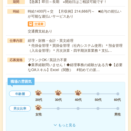
【急募】即日～長期 ※開始日はご相談可能です！
期間
時給1400円＋交 【月収例】214,666円～ ■給与の前払い
時給
が可能な速払いサービスあり
交通費
交通費支給あり
経理・財務・会計・英文経理
仕事内容
＊売掛金管理＊買掛金管理（社内システム使用）＊預金管理
（入出金管理）＊月次決算・四半期決算業務＊支払…
ブランクOK / 英語力不要
応募資格
◆業界経験問いません！◆経理事務の経験がある方◆【必要
なOAスキル】Excel（関数） #初めての派…
職場の雰囲気
年齢層
20代
30代
40代
50代
60代
男女比率
女性
男性
もっと見る