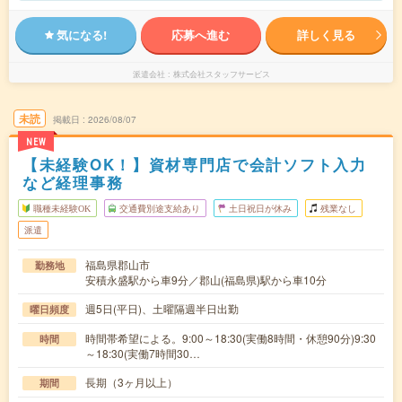
気になる!
応募へ進む
詳しく見る
派遣会社
株式会社スタッフサービス
未読
掲載日
2026/08/07
NEW
【未経験OK！】資材専門店で会計ソフト入力
など経理事務
職種未経験OK
交通費別途支給あり
土日祝日が休み
残業なし
派遣
福島県郡山市
勤務地
安積永盛駅から車9分／郡山(福島県)駅から車10分
週5日(平日)、土曜隔週半日出勤
曜日頻度
時間帯希望による。9:00～18:30(実働8時間・休憩90分)9:30
時間
～18:30(実働7時間30…
長期（3ヶ月以上）
期間