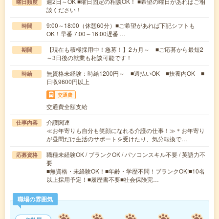
週2日～OK ■曜日固定の相談OK！ ■希望の曜日があればご相
曜日頻度
談ください！
9:00～18:00（休憩60分）■ご希望があれば下記シフトも
時間
OK！早番 7:00～16:00遅番 …
【現在も積極採用中！急募！】2カ月～ ■ご応募から最短2
期間
～3日後の就業も相談可能です！
無資格未経験：時給1200円～ ■週払いOK ■扶養内OK ■
時給
日収9600円以上
交通費
交通費全額支給
介護関連
仕事内容
≪お年寄りも自分も笑顔になれる介護の仕事！≫＊お年寄り
が昼間だけ生活のサポートを受けたり、気分転換で…
職種未経験OK / ブランクOK / パソコンスキル不要 / 英語力不
応募資格
要
■無資格・未経験OK！■年齢・学歴不問！ブランクOK!■10名
以上採用予定！■履歴書不要■社会保険完…
職場の雰囲気