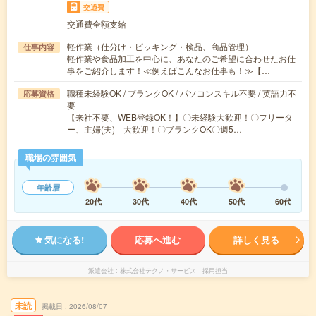
交通費
交通費全額支給
軽作業（仕分け・ピッキング・検品、商品管理）
仕事内容
軽作業や食品加工を中心に、あなたのご希望に合わせたお仕
事をご紹介します！≪例えばこんなお仕事も！≫【…
職種未経験OK / ブランクOK / パソコンスキル不要 / 英語力不
応募資格
要
【来社不要、WEB登録OK！】〇未経験大歓迎！〇フリータ
ー、主婦(夫) 大歓迎！〇ブランクOK〇週5…
職場の雰囲気
年齢層
20代
30代
40代
50代
60代
気になる!
応募へ進む
詳しく見る
派遣会社
株式会社テクノ・サービス 採用担当
未読
掲載日
2026/08/07