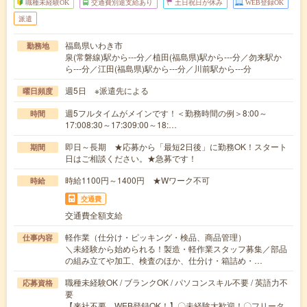
職種未経験OK
交通費別途支給あり
土日祝日が休み
WEB登録OK
派遣
福島県いわき市
勤務地
泉(常磐線)駅から---分／植田(福島県)駅から---分／勿来駅か
ら---分／江田(福島県)駅から---分／川前駅から---分
週5日 ※派遣先による
曜日頻度
週5フルタイムがメインです！＜勤務時間の例＞8:00～
時間
17:008:30～17:309:00～18:…
即日～長期 ★応募から「最短2日後」に勤務OK！スタート
期間
日はご相談ください。★急募です！
時給1100円～1400円 ★Wワーク不可
時給
交通費
交通費全額支給
軽作業（仕分け・ピッキング・検品、商品管理）
仕事内容
＼未経験から始められる！製造・軽作業スタッフ募集／部品
の組み立てや加工、検査のほか、仕分け・箱詰め・…
職種未経験OK / ブランクOK / パソコンスキル不要 / 英語力不
応募資格
要
【来社不要、WEB登録OK！】〇未経験大歓迎！〇フリータ