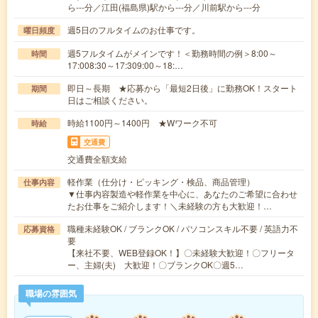
ら---分／江田(福島県)駅から---分／川前駅から---分
週5日のフルタイムのお仕事です。
曜日頻度
週5フルタイムがメインです！＜勤務時間の例＞8:00～
時間
17:008:30～17:309:00～18:…
即日～長期 ★応募から「最短2日後」に勤務OK！スタート
期間
日はご相談ください。
時給1100円～1400円 ★Wワーク不可
時給
交通費
交通費全額支給
軽作業（仕分け・ピッキング・検品、商品管理）
仕事内容
▼仕事内容製造や軽作業を中心に、あなたのご希望に合わせ
たお仕事をご紹介します！＼未経験の方も大歓迎！…
職種未経験OK / ブランクOK / パソコンスキル不要 / 英語力不
応募資格
要
【来社不要、WEB登録OK！】〇未経験大歓迎！〇フリータ
ー、主婦(夫) 大歓迎！〇ブランクOK〇週5…
職場の雰囲気