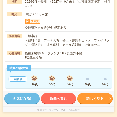
2026/9/1～長期 ※2027年10月末までの期間限定予定 ※9月
期間
～OK！
時給1200円＋交
時給
交通費
交通費別途支給(会社規定あり)
一般事務
仕事内容
・資料作成、データ入力・修正・書類チェック、ファイリン
グ・電話応対、来客応対、メール応対難しい知識や…
職種未経験OK / ブランクOK / 英語力不要
応募資格
PC基本操作
職場の雰囲気
年齢層
20代
30代
40代
50代
60代
気になる!
応募へ進む
詳しく見る
派遣会社
マンパワーグループ株式会社