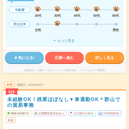
年齢層
20代
30代
40代
50代
60代
男女比率
女性
男性
もっと見る
気になる!
応募へ進む
詳しく見る
派遣会社
日研トータルソーシング株式会社 メディカルケア事業部
未読
掲載日
2026/08/07
NEW
未経験OK！残業ほぼなし▼車通勤OK＊郡山で
の貿易事務
職種未経験OK
交通費別途支給あり
土日祝日が休み
WEB登録OK
派遣