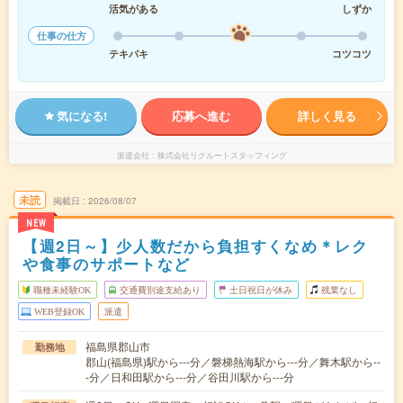
活気がある
しずか
仕事の仕方
テキパキ
コツコツ
気になる!
応募へ進む
詳しく見る
派遣会社
株式会社リクルートスタッフィング
未読
掲載日
2026/08/07
NEW
【週2日～】少人数だから負担すくなめ＊レク
や食事のサポートなど
職種未経験OK
交通費別途支給あり
土日祝日が休み
残業なし
WEB登録OK
派遣
福島県郡山市
勤務地
郡山(福島県)駅から---分／磐梯熱海駅から---分／舞木駅から--
-分／日和田駅から---分／谷田川駅から---分