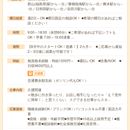
郡山(福島県)駅から---分／磐梯熱海駅から---分／舞木駅から--
-分／日和田駅から---分／谷田川駅から---分
週2日～OK ■曜日固定の相談OK！ ■希望の曜日があればご相
曜日頻度
談ください！
9:00～18:00（休憩60分）■ご希望があれば下記シフトも
時間
OK！早番 7:00～16:00遅番 …
【8月中のスタートOK！急募！】2カ月～ ■ご応募から最短
期間
2～3日後に就業が可能です！
無資格未経験：時給1200円～ ■週払いOK ■扶養内OK ■
時給
日収9600円以上
交通費
交通費全額支給（ガソリン代もOK！）
介護関連
仕事内容
≪散歩に付き添ったり、お話し相手になったり≫「え？意外
に簡単！」と思うくらい、スグできる仕事からスタ…
職種未経験OK / ブランクOK / パソコンスキル不要 / 英語力不
応募資格
要
■資格・経験・年齢不問■学歴不問■10名以上採用予定！■履
歴書不要■面談確約■社会保険完備■社員登用…