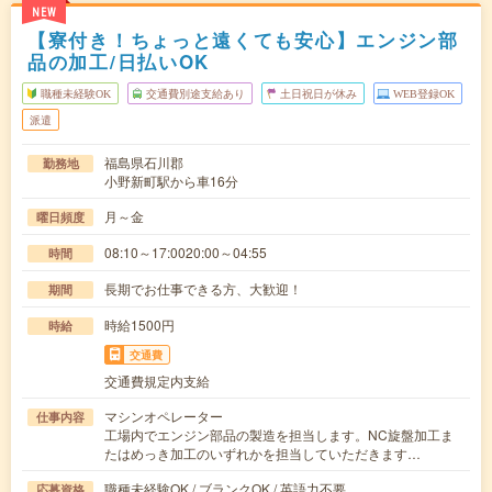
NEW
【寮付き！ちょっと遠くても安心】エンジン部
品の加工/日払いOK
職種未経験OK
交通費別途支給あり
土日祝日が休み
WEB登録OK
派遣
福島県石川郡
勤務地
小野新町駅から車16分
月～金
曜日頻度
08:10～17:0020:00～04:55
時間
長期でお仕事できる方、大歓迎！
期間
時給1500円
時給
交通費
交通費規定内支給
マシンオペレーター
仕事内容
工場内でエンジン部品の製造を担当します。NC旋盤加工ま
たはめっき加工のいずれかを担当していただきます…
職種未経験OK / ブランクOK / 英語力不要
応募資格