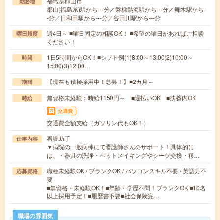
福島県郡山市
勤務地
郡山(福島県)駅から---分／磐梯熱海駅から---分／舞木駅から--
-分／日和田駅から---分／谷田川駅から---分
週4日～ ■曜日固定の相談OK！ ■希望の曜日があればご相談
曜日頻度
ください！
1日5時間からOK！■シフト例(1)8:00～13:00(2)10:00～
時間
15:00(3)12:00…
【現在も積極採用中！急募！】■2カ月～
期間
無資格未経験：時給1150円～ ■週払いOK ■扶養内OK
時給
交通費
交通費全額支給（ガソリン代もOK！）
看護助手
仕事内容
▼病院の一般病棟にて看護師さんのサポート！具体的に
は、・器具の洗浄・ベットメイキングやシーツ交換・移…
職種未経験OK / ブランクOK / パソコンスキル不要 / 英語力不
応募資格
要
■無資格・未経験OK！■年齢・学歴不問！ブランクOK!■10名
以上採用予定！■履歴書不要■社会保険完…
職場の雰囲気