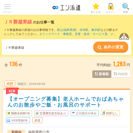
メニュー
気になる!
ログイン
検索
ＪＲ磐越東線
のお仕事一覧
ＪＲ磐越東線の派遣のお仕事情報です。
郡山(福島県)駅
、
赤井駅
、
舞木駅
などの駅をチ
ェックしてみてください。
オフィスワーク・事務系
、
営業・販売・サービス系
、
クリ
エイティブ系
などのお仕事を取り揃えています。さらに、
短期
・
単発
などの期間や、
職種未経験OK
などのこだわり条件で絞り込んでいただけます。
条件の変更
ＪＲ磐越東線
136
1,283
全
件
平均時給:
円
時給順
新着順
未読
掲載日
2026/08/08
NEW
【オープニング募集】老人ホームでおばあちゃ
んのお散歩やご飯・お風呂のサポート
職種未経験OK
交通費別途支給あり
土日祝日が休み
残業なし
WEB登録OK
派遣
福島県郡山市
勤務地