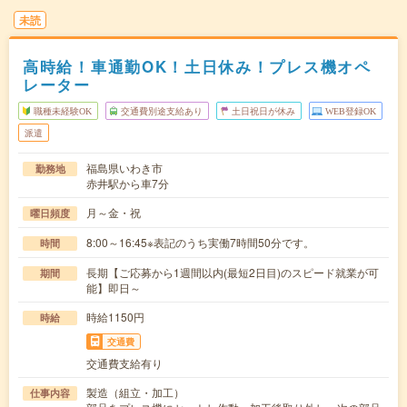
未読
高時給！車通勤OK！土日休み！プレス機オペ
レーター
職種未経験OK
交通費別途支給あり
土日祝日が休み
WEB登録OK
派遣
福島県いわき市
勤務地
赤井駅から車7分
月～金・祝
曜日頻度
8:00～16:45※表記のうち実働7時間50分です。
時間
長期【ご応募から1週間以内(最短2日目)のスピード就業が可
期間
能】即日～
時給1150円
時給
交通費
交通費支給有り
製造（組立・加工）
仕事内容