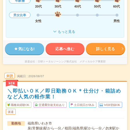
年齢層
20代
30代
40代
50代
60代
男女比率
女性
男性
もっと見る
気になる!
応募へ進む
詳しく見る
派遣会社
日研トータルソーシング株式会社 メディカルケア事業部
未読
掲載日
2026/08/07
NEW
＼即払いＯＫ／即日勤務ＯＫ＊仕分け・箱詰め
など人気の軽作業！
職種未経験OK
交通費別途支給あり
土日祝日が休み
WEB登録OK
派遣
福島県いわき市
勤務地
泉(常磐線)駅から---分／植田(福島県)駅から---分／勿来駅か