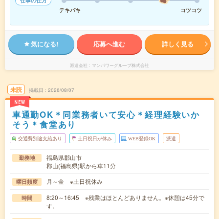
仕事の仕方
テキパキ
コツコツ
気になる!
応募へ進む
詳しく見る
派遣会社
マンパワーグループ株式会社
未読
掲載日
2026/08/07
NEW
車通勤OK＊同業務者いて安心＊経理経験いか
そう＊食堂あり
交通費別途支給あり
土日祝日が休み
WEB登録OK
派遣
福島県郡山市
勤務地
郡山(福島県)駅から車11分
月～金 ※土日祝休み
曜日頻度
8:20～16:45 ※残業はほとんどありません。※休憩は45分で
時間
す。