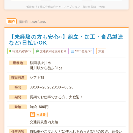
派遣会社
株式会社綜合キャリアオプション 製造事業部（全国）
未読
掲載日
2026/08/07
【未経験の方も安心○】組立・加工・食品製造
など/日払いOK
職種未経験OK
交通費別途支給あり
WEB登録OK
派遣
静岡県掛川市
勤務地
掛川駅から徒歩31分
シフト制
曜日頻度
08:00～20:2020:00～08:20
時間
長期でお仕事できる方、大歓迎！
期間
時給1600円
時給
交通費
交通費規定内支給
自動車やスマホなどに使われるめっき製品の製造。細長い
仕事内容