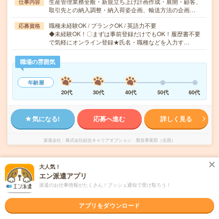
生産管理業務全般・新規立ち上げ計画作成・展開・顧客、
仕事内容
取引先との納入調整・納入荷姿企画、輸送方法の企画…
職種未経験OK / ブランクOK / 英語力不要
応募資格
◆未経験OK！〇まずは事前登録だけでもOK！履歴書不要
で気軽にオンライン登録★氏名・職種などを入力す…
職場の雰囲気
年齢層
20代
30代
40代
50代
60代
気になる!
応募へ進む
詳しく見る
派遣会社
株式会社綜合キャリアオプション 製造事業部（全国）
未読
掲載日
2026/08/06
大人気！
エン派遣アプリ
派遣のお仕事情報がたくさん！プッシュ通知で受け取ろう！
【未経験OK！】組立・加工・食品製造など/
日払いOK
アプリをダウンロード
職種未経験OK
交通費別途支給あり
土日祝日が休み
WEB登録OK