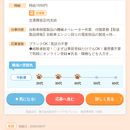
時給1550円
時給
交通費
交通費規定内支給
自動車樹脂製品の機械オペレーター作業、付随業務【取扱
仕事内容
製品情報】自動車エンジン回りの電装部品の製造≪待…
ブランクOK / 英語力不要
応募資格
◆経験者歓迎！〇まずは事前登録だけでもOK！履歴書不要
で気軽にオンライン登録★氏名・職種などを入力す…
職場の雰囲気
年齢層
20代
30代
40代
50代
60代
気になる!
応募へ進む
詳しく見る
派遣会社
株式会社綜合キャリアオプション 製造事業部（全国）
未読
掲載日
2026/08/07