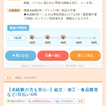
銅板。リールに巻かれた帯状の銅板を加工。メッキ加…
職種未経験OK / ブランクOK / 英語力不要
応募資格
◆未経験OK！〇まずは事前登録だけでもOK！履歴書不要
で気軽にオンライン登録★氏名・職種などを入力す…
職場の雰囲気
年齢層
20代
30代
40代
50代
60代
気になる!
応募へ進む
詳しく見る
派遣会社
株式会社綜合キャリアオプション 製造事業部（全国）
未読
掲載日
2026/08/07
【未経験の方も安心○】組立・加工・食品製造
など/日払いOK
職種未経験OK
交通費別途支給あり
WEB登録OK
派遣