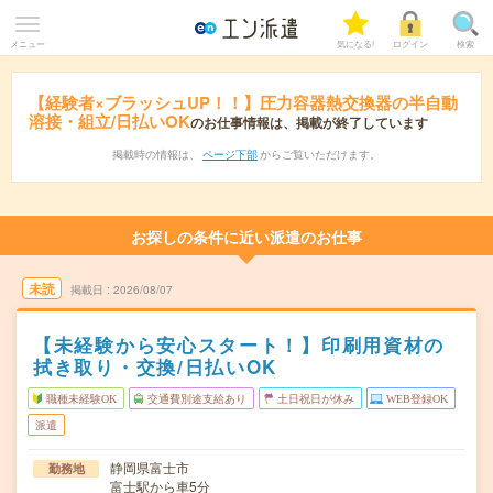
メニュー
気になる!
ログイン
検索
【経験者×ブラッシュUP！！】圧力容器熱交換器の半自動
溶接・組立/日払いOK
のお仕事情報は、掲載が終了しています
掲載時の情報は、
ページ下部
からご覧いただけます。
お探しの条件に近い派遣のお仕事
未読
掲載日
2026/08/07
【未経験から安心スタート！】印刷用資材の
拭き取り・交換/日払いOK
職種未経験OK
交通費別途支給あり
土日祝日が休み
WEB登録OK
派遣
静岡県富士市
勤務地
富士駅から車5分