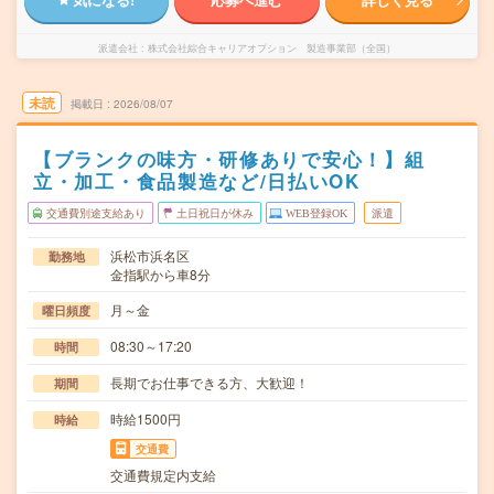
派遣会社
株式会社綜合キャリアオプション 製造事業部（全国）
未読
掲載日
2026/08/07
【ブランクの味方・研修ありで安心！】組
立・加工・食品製造など/日払いOK
交通費別途支給あり
土日祝日が休み
WEB登録OK
派遣
浜松市浜名区
勤務地
金指駅から車8分
月～金
曜日頻度
08:30～17:20
時間
長期でお仕事できる方、大歓迎！
期間
時給1500円
時給
交通費
交通費規定内支給