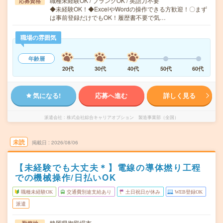
職種未経験OK / ブランクOK / 英語力不要
応募資格
◆未経験OK！◆ExcelやWordの操作できる方歓迎！〇まず
は事前登録だけでもOK！履歴書不要で気…
職場の雰囲気
年齢層
20代
30代
40代
50代
60代
気になる!
応募へ進む
詳しく見る
派遣会社
株式会社綜合キャリアオプション 製造事業部（全国）
未読
掲載日
2026/08/06
【未経験でも大丈夫＊】電線の導体撚り工程
での機械操作/日払いOK
職種未経験OK
交通費別途支給あり
土日祝日が休み
WEB登録OK
派遣
静岡県御殿場市