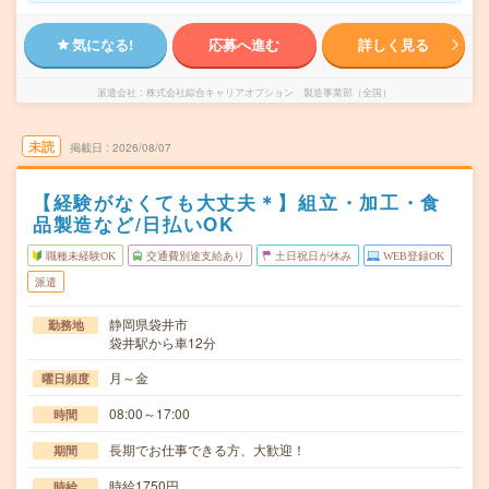
気になる!
応募へ進む
詳しく見る
派遣会社
株式会社綜合キャリアオプション 製造事業部（全国）
未読
掲載日
2026/08/07
【経験がなくても大丈夫＊】組立・加工・食
品製造など/日払いOK
職種未経験OK
交通費別途支給あり
土日祝日が休み
WEB登録OK
派遣
静岡県袋井市
勤務地
袋井駅から車12分
月～金
曜日頻度
08:00～17:00
時間
長期でお仕事できる方、大歓迎！
期間
時給1750円
時給