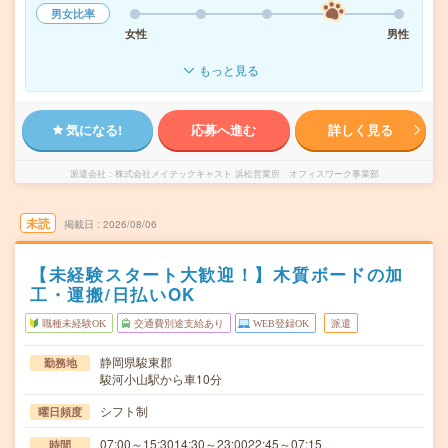
男女比率
女性
男性
もっと見る
気になる!
応募へ進む
詳しく見る
派遣会社
株式会社メイテックキャスト 浜松営業所 オフィスワーク事業部
未読
掲載日
2026/08/06
【未経験スタート大歓迎！】木質ボードの加
工・運搬/日払いOK
職種未経験OK
交通費別途支給あり
WEB登録OK
派遣
静岡県駿東郡
勤務地
駿河小山駅から車10分
シフト制
曜日頻度
07:00～15:3014:30～23:0022:45～07:15
時間