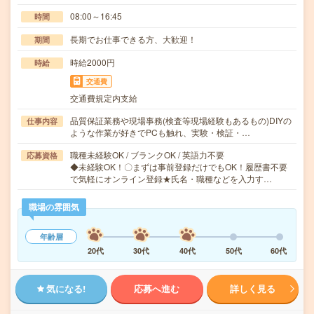
08:00～16:45
時間
長期でお仕事できる方、大歓迎！
期間
時給2000円
時給
交通費
交通費規定内支給
品質保証業務や現場事務(検査等現場経験もあるもの)DIYの
仕事内容
ような作業が好きでPCも触れ、実験・検証・…
職種未経験OK / ブランクOK / 英語力不要
応募資格
◆未経験OK！〇まずは事前登録だけでもOK！履歴書不要
で気軽にオンライン登録★氏名・職種などを入力す…
職場の雰囲気
年齢層
20代
30代
40代
50代
60代
気になる!
応募へ進む
詳しく見る