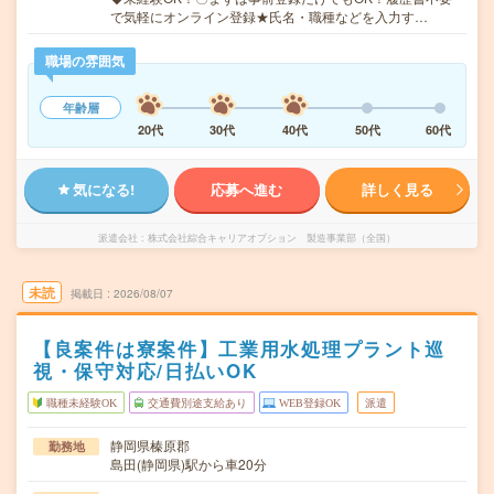
で気軽にオンライン登録★氏名・職種などを入力す…
職場の雰囲気
年齢層
20代
30代
40代
50代
60代
気になる!
応募へ進む
詳しく見る
派遣会社
株式会社綜合キャリアオプション 製造事業部（全国）
未読
掲載日
2026/08/07
【良案件は寮案件】工業用水処理プラント巡
視・保守対応/日払いOK
職種未経験OK
交通費別途支給あり
WEB登録OK
派遣
静岡県榛原郡
勤務地
島田(静岡県)駅から車20分