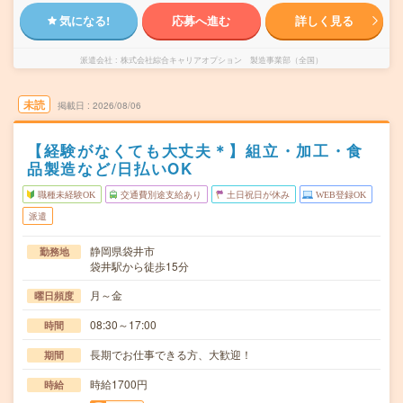
気になる!
応募へ進む
詳しく見る
派遣会社
株式会社綜合キャリアオプション 製造事業部（全国）
未読
掲載日
2026/08/06
【経験がなくても大丈夫＊】組立・加工・食
品製造など/日払いOK
職種未経験OK
交通費別途支給あり
土日祝日が休み
WEB登録OK
派遣
静岡県袋井市
勤務地
袋井駅から徒歩15分
月～金
曜日頻度
08:30～17:00
時間
長期でお仕事できる方、大歓迎！
期間
時給1700円
時給