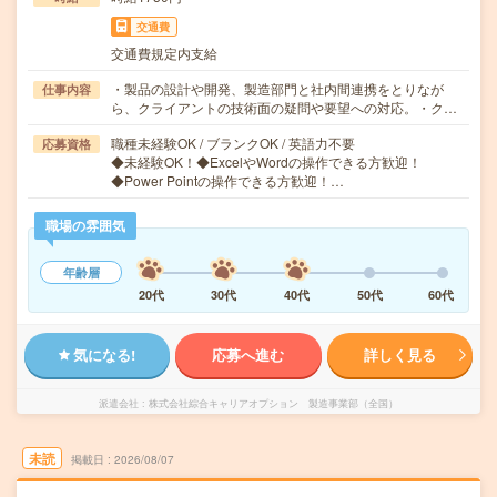
交通費
交通費規定内支給
・製品の設計や開発、製造部門と社内間連携をとりなが
仕事内容
ら、クライアントの技術面の疑問や要望への対応。・ク…
職種未経験OK / ブランクOK / 英語力不要
応募資格
◆未経験OK！◆ExcelやWordの操作できる方歓迎！
◆Power Pointの操作できる方歓迎！…
職場の雰囲気
年齢層
20代
30代
40代
50代
60代
気になる!
応募へ進む
詳しく見る
派遣会社
株式会社綜合キャリアオプション 製造事業部（全国）
未読
掲載日
2026/08/07