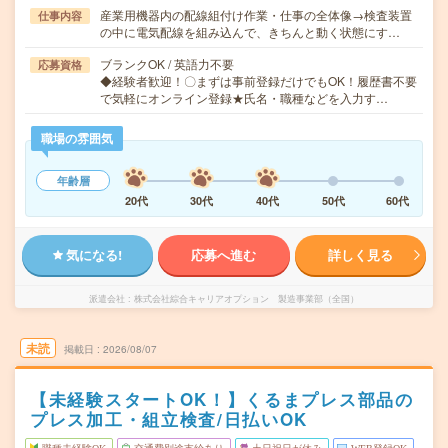
産業用機器内の配線組付け作業・仕事の全体像→検査装置
仕事内容
の中に電気配線を組み込んで、きちんと動く状態にす…
ブランクOK / 英語力不要
応募資格
◆経験者歓迎！〇まずは事前登録だけでもOK！履歴書不要
で気軽にオンライン登録★氏名・職種などを入力す…
職場の雰囲気
年齢層
20代
30代
40代
50代
60代
気になる!
応募へ進む
詳しく見る
派遣会社
株式会社綜合キャリアオプション 製造事業部（全国）
未読
掲載日
2026/08/07
【未経験スタートOK！】くるまプレス部品の
プレス加工・組立検査/日払いOK