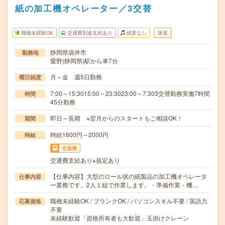
紙の加工機オペレーター／3交替
職種未経験OK
交通費別途支給あり
残業なし
派遣
静岡県袋井市
勤務地
愛野(静岡県)駅から車7分
月～金 週5日勤務
曜日頻度
7:00～15:3015:00～23:3023:00～7:303交替勤務実働7時間
時間
45分勤務
即日～長期 ※翌月からのスタートもご相談OK！
期間
時給1600円～2000円
時給
交通費
交通費支給あり※規定あり
【仕事内容】大型のロール状の紙製品の加工機オペレータ
仕事内容
ー業務です。2人１組で作業します。・準備作業・機…
職種未経験OK / ブランクOK / パソコンスキル不要 / 英語力
応募資格
不要
未経験歓迎「資格所有者も大歓迎」玉掛けクレーン