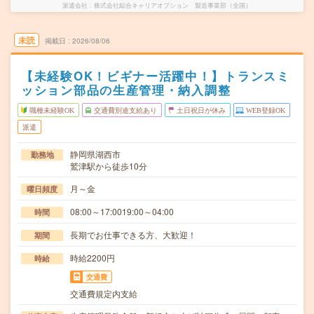
派遣会社
株式会社綜合キャリアオプション 製造事業部（全国）
未読
掲載日
2026/08/06
【未経験OK！ビギナー活躍中！】トランスミ
ッション部品の生産管理・納入調整
職種未経験OK
交通費別途支給あり
土日祝日が休み
WEB登録OK
派遣
静岡県湖西市
勤務地
鷲津駅から徒歩10分
月～金
曜日頻度
08:00～17:0019:00～04:00
時間
長期でお仕事できる方、大歓迎！
期間
時給2200円
時給
交通費
交通費規定内支給