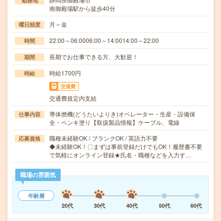
勤務地
南御殿場駅から徒歩40分
月～金
曜日頻度
22:00～06:0006:00～14:0014:00～22:00
時間
長期でお仕事できる方、大歓迎！
期間
時給1700円
時給
交通費
交通費規定内支給
導体撚機(どうたいよりき)オペレーター・生産・設備保
仕事内容
全・ペンキ塗り【取扱製品情報】ケーブル、電線
職種未経験OK / ブランクOK / 英語力不要
応募資格
◆未経験OK！〇まずは事前登録だけでもOK！履歴書不要
で気軽にオンライン登録★氏名・職種などを入力す…
職場の雰囲気
年齢層
20代
30代
40代
50代
60代