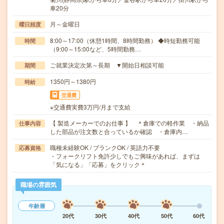
車20分
月～金曜日
曜日頻度
8:00～17:00（休憩1時間、8時間勤務） ◆時短勤務可能
時間
（9:00～15:00など、5時間勤務…
ご就業決定次第～長期 ▼開始日相談可能
期間
1350円～1380円
時給
交通費
※交通費実費3万円/月まで支給
【 製造メーカーでのお仕事 】 ＊倉庫での軽作業 ・納品
仕事内容
した部品が注文数と合っているか確認 ・倉庫内…
職種未経験OK / ブランクOK / 英語力不要
応募資格
・フォークリフト免許少しでもご興味があれば、まずは
「気になる」「応募」をクリック＊
職場の雰囲気
年齢層
20代
30代
40代
50代
60代