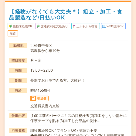
【経験がなくても大丈夫＊】組立・加工・食
品製造など/日払いOK
職種未経験OK
交通費別途支給あり
土日祝日が休み
WEB登録OK
派遣
浜松市中央区
勤務地
高塚駅から車10分
月～金
曜日頻度
13:00～22:00
時間
長期でお仕事できる方、大歓迎！
期間
時給1550円
時給
交通費
交通費規定内支給
(1)加工前のパーツにキズの目視検査(2)加工をしない部分に
仕事内容
保護テープを貼る(3)加工した部品の洗浄…
職種未経験OK / ブランクOK / 英語力不要
応募資格
◆未経験OK！〇まずは事前登録だけでもOK！履歴書不要