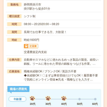
静岡県掛川市
勤務地
掛川駅から徒歩31分
シフト制
曜日頻度
08:00～20:2020:00～08:20
時間
長期でお仕事できる方、大歓迎！
期間
時給1600円
時給
交通費
交通費規定内支給
自動車やスマホなどに使われるめっき製品の製造。細長い
仕事内容
銅板。リールに巻かれた帯状の銅板をつなげる作業。…
職種未経験OK / ブランクOK / 英語力不要
応募資格
◆未経験OK！〇まずは事前登録だけでもOK！履歴書不要
で気軽にオンライン登録★氏名・職種などを入力す…
職場の雰囲気
年齢層
20代
30代
40代
50代
60代