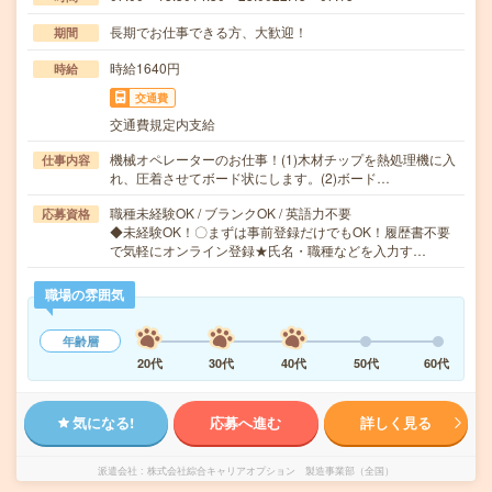
長期でお仕事できる方、大歓迎！
期間
時給1640円
時給
交通費
交通費規定内支給
機械オペレーターのお仕事！(1)木材チップを熱処理機に入
仕事内容
れ、圧着させてボード状にします。(2)ボード…
職種未経験OK / ブランクOK / 英語力不要
応募資格
◆未経験OK！〇まずは事前登録だけでもOK！履歴書不要
で気軽にオンライン登録★氏名・職種などを入力す…
職場の雰囲気
年齢層
20代
30代
40代
50代
60代
気になる!
応募へ進む
詳しく見る
派遣会社
株式会社綜合キャリアオプション 製造事業部（全国）