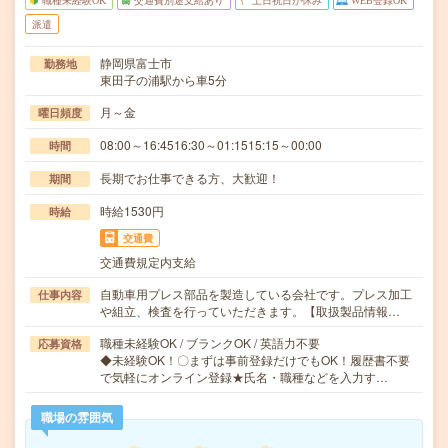
職種未経験OK
交通費別途支給あり
土日祝日が休み
WEB登録OK
派遣
静岡県富士市
勤務地
東田子の浦駅から車5分
月～金
曜日頻度
08:00～16:4516:30～01:1515:15～00:00
時間
長期でお仕事できる方、大歓迎！
期間
時給1530円
時給
交通費
交通費規定内支給
自動車用プレス部品を製造している会社です。プレス加工
仕事内容
や組立、検査を行っていただきます。【取扱製品情報…
職種未経験OK / ブランクOK / 英語力不要
応募資格
◆未経験OK！〇まずは事前登録だけでもOK！履歴書不要
で気軽にオンライン登録★氏名・職種などを入力す…
職場の雰囲気