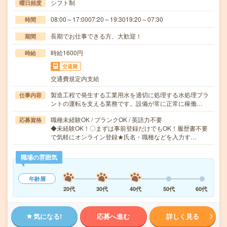
シフト制
曜日頻度
08:00～17:0007:20～19:3019:20～07:30
時間
長期でお仕事できる方、大歓迎！
期間
時給1600円
時給
交通費
交通費規定内支給
製造工程で発生する工業用水を適切に処理する水処理プラ
仕事内容
ントの運転を支える業務です。設備が常に正常に稼働…
職種未経験OK / ブランクOK / 英語力不要
応募資格
◆未経験OK！〇まずは事前登録だけでもOK！履歴書不要
で気軽にオンライン登録★氏名・職種などを入力す…
職場の雰囲気
年齢層
20代
30代
40代
50代
60代
気になる!
応募へ進む
詳しく見る