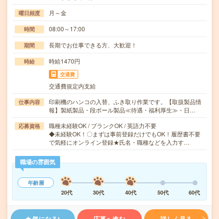
月～金
曜日頻度
08:00～17:00
時間
長期でお仕事できる方、大歓迎！
期間
時給1470円
時給
交通費
交通費規定内支給
印刷機のハンコの入替、ふき取り作業です。【取扱製品情
仕事内容
報】製紙製品・段ボール製品≪待遇・福利厚生≫・日…
職種未経験OK / ブランクOK / 英語力不要
応募資格
◆未経験OK！〇まずは事前登録だけでもOK！履歴書不要
で気軽にオンライン登録★氏名・職種などを入力す…
職場の雰囲気
年齢層
20代
30代
40代
50代
60代
気になる!
応募へ進む
詳しく見る