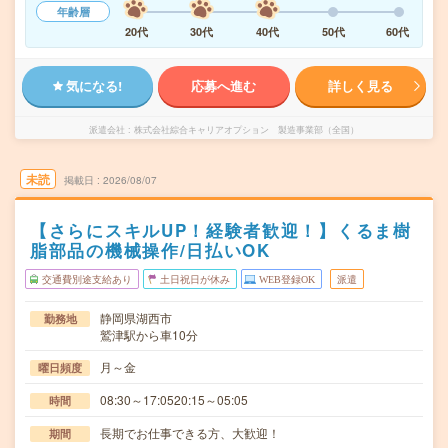
年齢層
20代
30代
40代
50代
60代
気になる!
応募へ進む
詳しく見る
派遣会社
株式会社綜合キャリアオプション 製造事業部（全国）
未読
掲載日
2026/08/07
【さらにスキルUP！経験者歓迎！】くるま樹
脂部品の機械操作/日払いOK
交通費別途支給あり
土日祝日が休み
WEB登録OK
派遣
静岡県湖西市
勤務地
鷲津駅から車10分
月～金
曜日頻度
08:30～17:0520:15～05:05
時間
長期でお仕事できる方、大歓迎！
期間