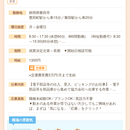
派遣
静岡県磐田市
勤務地
豊田町駅から車15分／磐田駅から車20分
月～金曜日
曜日頻度
8:30～17:30 (休憩60分、8時間勤務) 《時短勤務可》8:30
時間
～15:30(60分休憩)・…
就業決定次第～長期 ▼開始日相談可能
期間
1300円
時給
交通費
※交通費実費3万円/月まで支給
【電子部品等の仕入、受入、ピッキングのお仕事】・電子
仕事内容
部品等を部品庫から集めて協力会社へ出庫する作業・…
職種未経験OK / ブランクOK / 英語力不要
応募資格
▼動きのある作業が苦ではない方少しでもご興味があれ
ば、まずは「気になる」「応募」をクリック＊
職場の雰囲気