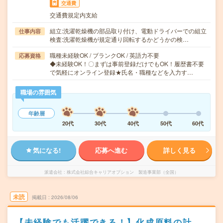
交通費
交通費規定内支給
組立:洗濯乾燥機の部品取り付け、電動ドライバーでの組立
仕事内容
検査:洗濯乾燥機が規定通り回転するかどうかの検…
職種未経験OK / ブランクOK / 英語力不要
応募資格
◆未経験OK！〇まずは事前登録だけでもOK！履歴書不要
で気軽にオンライン登録★氏名・職種などを入力す…
職場の雰囲気
年齢層
20代
30代
40代
50代
60代
気になる!
応募へ進む
詳しく見る
派遣会社
株式会社綜合キャリアオプション 製造事業部（全国）
未読
掲載日
2026/08/06
【未経験でも活躍できる！】化成原料の計