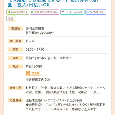
量・投入/日払いOK
職種未経験OK
交通費別途支給あり
土日祝日が休み
WEB登録OK
派遣
静岡県磐田市
勤務地
磐田駅から徒歩60分
月～金
曜日頻度
08:35～17:00
時間
長期でお仕事できる方、大歓迎！
期間
時給1900円
時給
交通費
交通費規定内支給
材料投入、計量、液体を吸い上げる機械のセット、データ
仕事内容
確認、運搬。【取扱製品情報】医療、化粧品、工業、…
職種未経験OK / ブランクOK / 英語力不要
応募資格
◆未経験OK！〇まずは事前登録だけでもOK！履歴書不要
で気軽にオンライン登録★氏名・職種などを入力す…