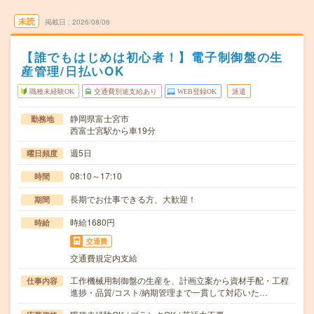
未読
掲載日
2026/08/06
【誰でもはじめは初心者！】電子制御盤の生
産管理/日払いOK
職種未経験OK
交通費別途支給あり
WEB登録OK
派遣
静岡県富士宮市
勤務地
西富士宮駅から車19分
週5日
曜日頻度
08:10～17:10
時間
長期でお仕事できる方、大歓迎！
期間
時給1680円
時給
交通費
交通費規定内支給
工作機械用制御盤の生産を、計画立案から資材手配・工程
仕事内容
進捗・品質/コスト/納期管理まで一貫して対応いた…