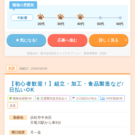
職場の雰囲気
年齢層
20代
30代
40代
50代
60代
気になる!
応募へ進む
詳しく見る
派遣会社
株式会社綜合キャリアオプション 製造事業部（全国）
未読
掲載日
2026/08/06
【初心者歓迎！】組立・加工・食品製造など/
日払いOK
職種未経験OK
交通費別途支給あり
土日祝日が休み
WEB登録OK
派遣
浜松市中央区
勤務地
天竜川駅から車3分
月～金
曜日頻度