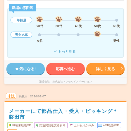
職場の雰囲気
年齢層
20代
30代
40代
50代
60代
男女比率
女性
男性
もっと見る
気になる!
応募へ進む
詳しく見る
派遣会社
株式会社ネクセルイノベーション
未読
掲載日
2026/08/07
メーカーにて部品仕入・受入・ピッキング＊
磐田市
職種未経験OK
交通費別途支給あり
土日祝日が休み
WEB登録OK