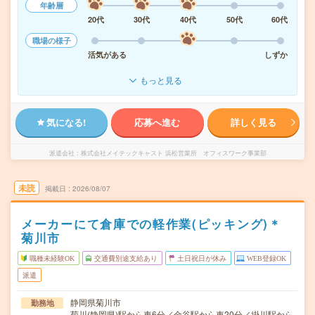
年齢層
20代
30代
40代
50代
60代
職場の様子
活気がある
しずか
もっと見る
気になる!
応募へ進む
詳しく見る
派遣会社
株式会社メイテックキャスト 浜松営業所 オフィスワーク事業部
未読
掲載日
2026/08/07
メーカーにて倉庫での軽作業(ピッキング)＊
菊川市
職種未経験OK
交通費別途支給あり
土日祝日が休み
WEB登録OK
派遣
静岡県菊川市
勤務地
菊川(静岡県)駅から車6分／金谷駅から車20分／掛川駅から