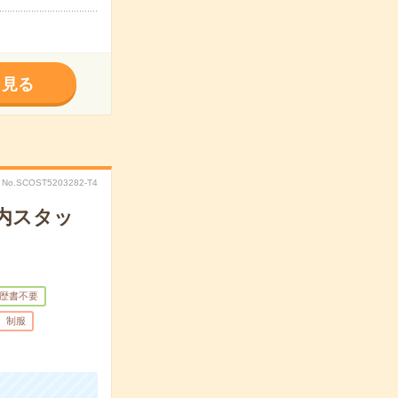
く見る
No.SCOST5203282-T4
内スタッ
歴書不要
制服