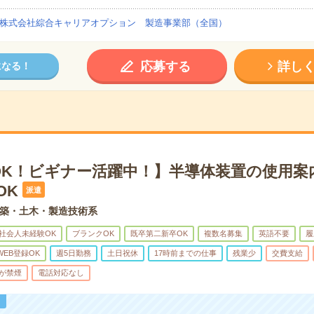
株式会社綜合キャリアオプション 製造事業部（全国）
応募する
詳し
になる！
OK！ビギナー活躍中！】半導体装置の使用案
OK
派遣
築・土木・製造技術系
社会人未経験OK
ブランクOK
既卒第二新卒OK
複数名募集
英語不要
履
WEB登録OK
週5日勤務
土日祝休
17時前までの仕事
残業少
交費支給
が禁煙
電話対応なし
！