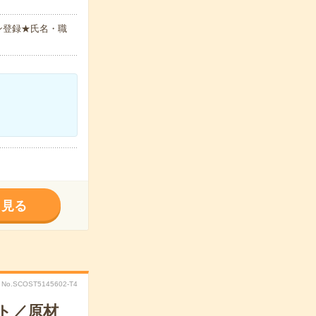
ン登録★氏名・職
く見る
No.SCOST5145602-T4
ト／原材