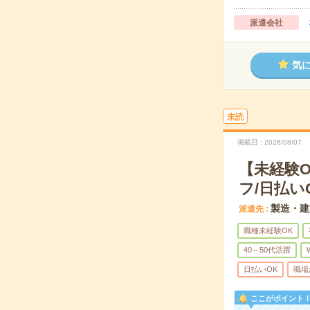
派遣会社
気
未読
掲載日
2026/08/07
【未経験
フ/日払い
製造・建
派遣先
職種未経験OK
40～50代活躍
日払いOK
職場
ここがポイント