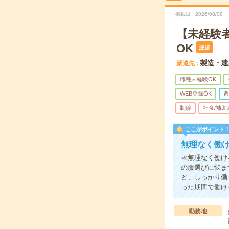
掲載日
2026/08/08
【未経験
OK
派遣
製造・建
派遣先
職種未経験OK
WEB登録OK
週
制服
社食/補助
ここがポイント
無理なく働
≪無理なく働け
の服選びに悩ま
ど、しっかり働
った期間で働け
勤務地