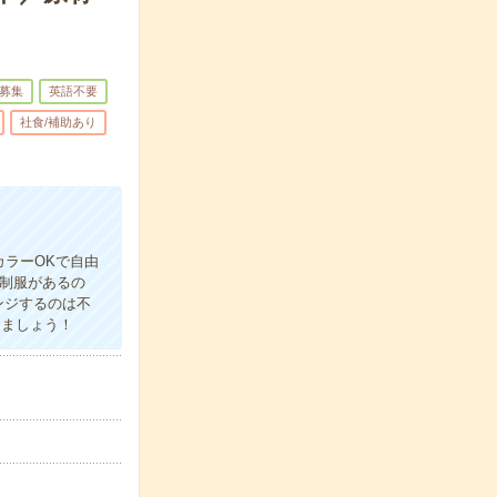
募集
英語不要
社食/補助あり
カラーOKで自由
≫制服があるの
ンジするのは不
きましょう！