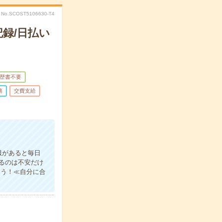
No.SCOST5106630-T4
録/日払い
歴書不要
務
交費支給
服があると毎日
るのは不安だけ
ょう！≪自分に合