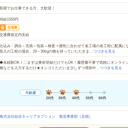
長期でお仕事できる方、大歓迎！
時給1550円
交通費
交通費規定内支給
仕込み・調合～充填～包装～検査⇒適性に合わせて各工場の各工程に配属に
投入の工程の場合、20～30kgの物を持っていただきま…
つづきを見る
◆未経験OK！〇まずは事前登録だけでもOK！履歴書不要で気軽にオンライ
種などを入力するだけ★オシゴトただいま少しずつ増加中…
つづきを見る
年齢層
20代
30代
40代
50代
60代
株式会社綜合キャリアオプション 製造事業部（全国）