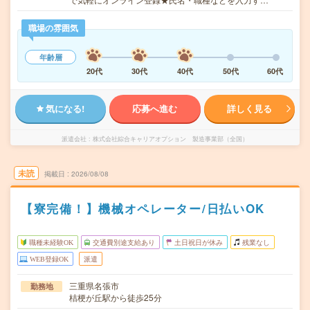
職場の雰囲気
年齢層
20代
30代
40代
50代
60代
気になる!
応募へ進む
詳しく見る
派遣会社
株式会社綜合キャリアオプション 製造事業部（全国）
未読
掲載日
2026/08/08
【寮完備！】機械オペレーター/日払いOK
職種未経験OK
交通費別途支給あり
土日祝日が休み
残業なし
WEB登録OK
派遣
三重県名張市
勤務地
桔梗が丘駅から徒歩25分