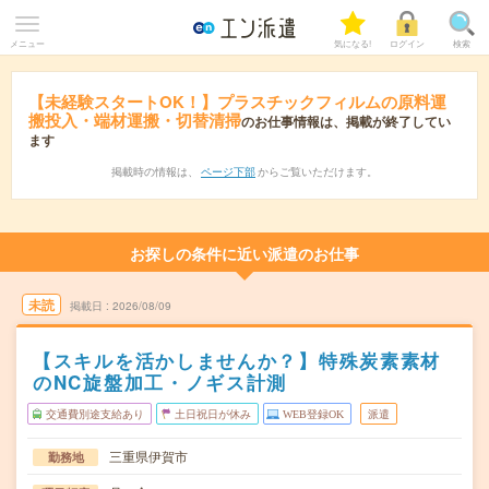
メニュー
気になる!
ログイン
検索
【未経験スタートOK！】プラスチックフィルムの原料運
搬投入・端材運搬・切替清掃
のお仕事情報は、掲載が終了してい
ます
掲載時の情報は、
ページ下部
からご覧いただけます。
お探しの条件に近い派遣のお仕事
未読
掲載日
2026/08/09
【スキルを活かしませんか？】特殊炭素素材
のNC旋盤加工・ノギス計測
交通費別途支給あり
土日祝日が休み
WEB登録OK
派遣
三重県伊賀市
勤務地