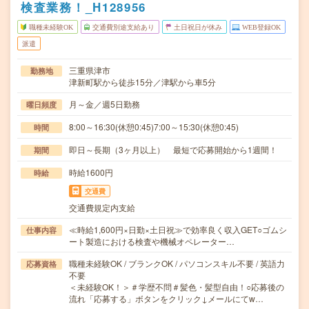
検査業務！_H128956
職種未経験OK
交通費別途支給あり
土日祝日が休み
WEB登録OK
派遣
三重県津市
勤務地
津新町駅から徒歩15分／津駅から車5分
月～金／週5日勤務
曜日頻度
8:00～16:30(休憩0:45)7:00～15:30(休憩0:45)
時間
即日～長期（3ヶ月以上） 最短で応募開始から1週間！
期間
時給1600円
時給
交通費
交通費規定内支給
≪時給1,600円×日勤×土日祝≫で効率良く収入GET○ゴムシ
仕事内容
ート製造における検査や機械オペレーター…
職種未経験OK / ブランクOK / パソコンスキル不要 / 英語力
応募資格
不要
＜未経験OK！＞＃学歴不問＃髪色・髪型自由！○応募後の
流れ「応募する」ボタンをクリック↓メールにてw…