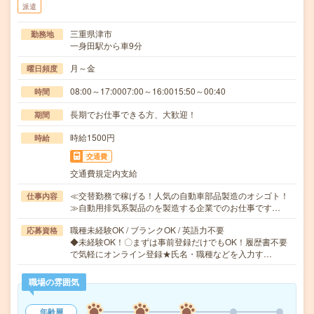
派遣
三重県津市
勤務地
一身田駅から車9分
月～金
曜日頻度
08:00～17:0007:00～16:0015:50～00:40
時間
長期でお仕事できる方、大歓迎！
期間
時給1500円
時給
交通費
交通費規定内支給
≪交替勤務で稼げる！人気の自動車部品製造のオシゴト！
仕事内容
≫自動用排気系製品のを製造する企業でのお仕事です…
職種未経験OK / ブランクOK / 英語力不要
応募資格
◆未経験OK！〇まずは事前登録だけでもOK！履歴書不要
で気軽にオンライン登録★氏名・職種などを入力す…
職場の雰囲気
年齢層