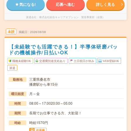
気になる!
応募へ進む
詳しく見る
派遣会社
株式会社綜合キャリアオプション 製造事業部（全国）
未読
掲載日
2026/08/08
【未経験でも活躍できる！】半導体研磨パッ
ドの機械操作/日払いOK
職種未経験OK
交通費別途支給あり
土日祝日が休み
WEB登録OK
派遣
三重県桑名市
勤務地
播磨駅から車15分
月～金
曜日頻度
08:00～17:0020:00～05:00
時間
長期でお仕事できる方、大歓迎！
期間
時給1570円
時給
交通費