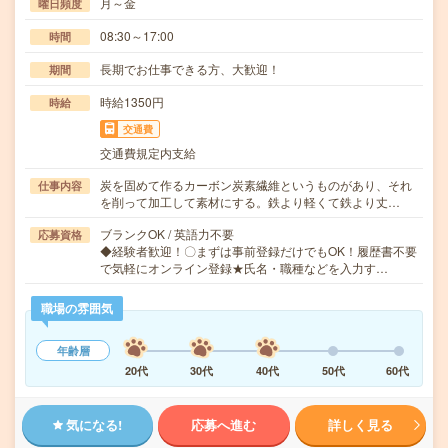
月～金
曜日頻度
08:30～17:00
時間
長期でお仕事できる方、大歓迎！
期間
時給1350円
時給
交通費
交通費規定内支給
炭を固めて作るカーボン炭素繊維というものがあり、それ
仕事内容
を削って加工して素材にする。鉄より軽くて鉄より丈…
ブランクOK / 英語力不要
応募資格
◆経験者歓迎！〇まずは事前登録だけでもOK！履歴書不要
で気軽にオンライン登録★氏名・職種などを入力す…
職場の雰囲気
年齢層
20代
30代
40代
50代
60代
気になる!
応募へ進む
詳しく見る