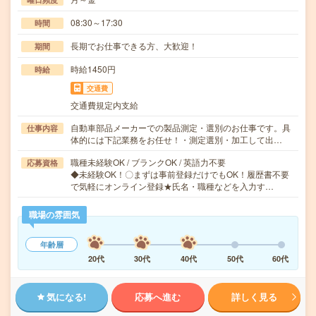
08:30～17:30
時間
長期でお仕事できる方、大歓迎！
期間
時給1450円
時給
交通費
交通費規定内支給
自動車部品メーカーでの製品測定・選別のお仕事です。具
仕事内容
体的には下記業務をお任せ！・測定選別・加工して出…
職種未経験OK / ブランクOK / 英語力不要
応募資格
◆未経験OK！〇まずは事前登録だけでもOK！履歴書不要
で気軽にオンライン登録★氏名・職種などを入力す…
職場の雰囲気
年齢層
20代
30代
40代
50代
60代
気になる!
応募へ進む
詳しく見る