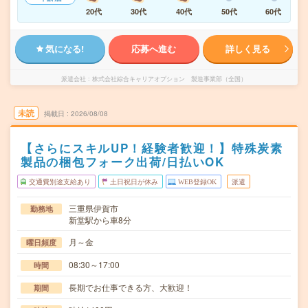
20代
30代
40代
50代
60代
気になる!
応募へ進む
詳しく見る
派遣会社
株式会社綜合キャリアオプション 製造事業部（全国）
未読
掲載日
2026/08/08
【さらにスキルUP！経験者歓迎！】特殊炭素
製品の梱包フォーク出荷/日払いOK
交通費別途支給あり
土日祝日が休み
WEB登録OK
派遣
三重県伊賀市
勤務地
新堂駅から車8分
月～金
曜日頻度
08:30～17:00
時間
長期でお仕事できる方、大歓迎！
期間