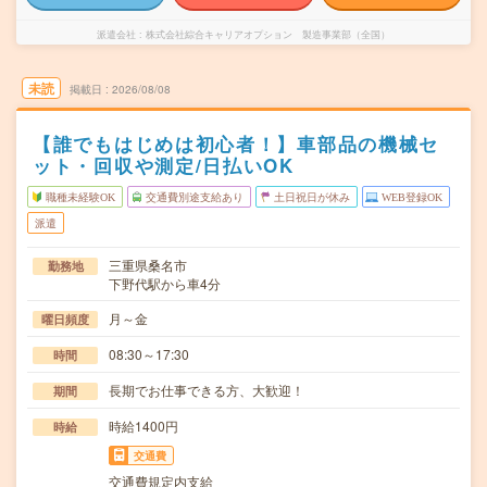
派遣会社
株式会社綜合キャリアオプション 製造事業部（全国）
未読
掲載日
2026/08/08
【誰でもはじめは初心者！】車部品の機械セ
ット・回収や測定/日払いOK
職種未経験OK
交通費別途支給あり
土日祝日が休み
WEB登録OK
派遣
三重県桑名市
勤務地
下野代駅から車4分
月～金
曜日頻度
08:30～17:30
時間
長期でお仕事できる方、大歓迎！
期間
時給1400円
時給
交通費
交通費規定内支給