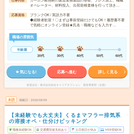
仕事内容
オペレーター、材料投入、出荷前検査棟を行って頂き…
ブランクOK / 英語力不要
応募資格
◆経験者歓迎！〇まずは事前登録だけでもOK！履歴書不要
で気軽にオンライン登録★氏名・職種などを入力す…
職場の雰囲気
年齢層
20代
30代
40代
50代
60代
気になる!
応募へ進む
詳しく見る
派遣会社
株式会社綜合キャリアオプション 製造事業部（全国）
未読
掲載日
2026/08/09
【未経験でも大丈夫】くるまマフラー排気系
の溶接オペ・仕分けピッキング
職種未経験OK
交通費別途支給あり
土日祝日が休み
WEB登録OK