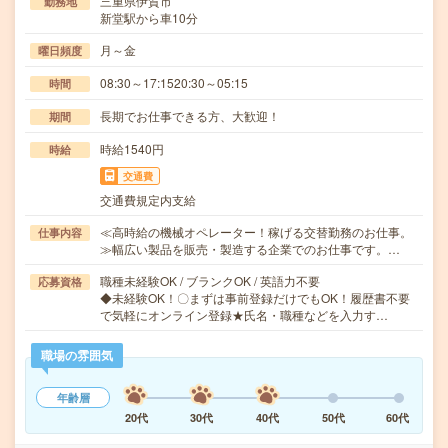
三重県伊賀市
勤務地
新堂駅から車10分
月～金
曜日頻度
08:30～17:1520:30～05:15
時間
長期でお仕事できる方、大歓迎！
期間
時給1540円
時給
交通費
交通費規定内支給
≪高時給の機械オペレーター！稼げる交替勤務のお仕事。
仕事内容
≫幅広い製品を販売・製造する企業でのお仕事です。…
職種未経験OK / ブランクOK / 英語力不要
応募資格
◆未経験OK！〇まずは事前登録だけでもOK！履歴書不要
で気軽にオンライン登録★氏名・職種などを入力す…
職場の雰囲気
年齢層
20代
30代
40代
50代
60代