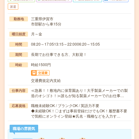
派遣
三重県伊賀市
勤務地
市部駅から車15分
月～金
曜日頻度
08:20～17:0513:15～22:0006:20～15:05
時間
長期でお仕事できる方、大歓迎！
期間
時給1500円
時給
交通費
交通費規定内支給
≪急募！！敷地内に保育園あり！大手製薬メーカーでの製
仕事内容
造のオシゴト！≫誰もが知る製薬メーカーでのお仕事…
職種未経験OK / ブランクOK / 英語力不要
応募資格
◆未経験OK！〇まずは事前登録だけでもOK！履歴書不要
で気軽にオンライン登録★氏名・職種などを入力す…
職場の雰囲気