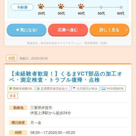
年齢層
20代
30代
40代
50代
60代
気になる!
応募へ進む
詳しく見る
派遣会社
株式会社綜合キャリアオプション 製造事業部（全国）
未読
掲載日
2026/08/08
【未経験者歓迎！】くるまVCT部品の加工オ
ペ・測定検査・トラブル復帰・点検
職種未経験OK
交通費別途支給あり
土日祝日が休み
WEB登録OK
派遣
三重県伊賀市
勤務地
伊賀上津駅から徒歩24分
月～金
曜日頻度
08:30～17:2020:30～05:20
時間