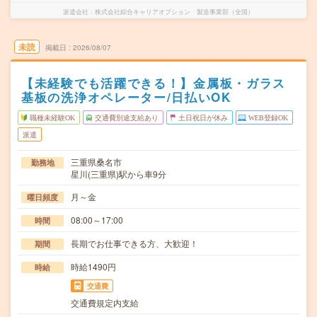
派遣会社
株式会社綜合キャリアオプション 製造事業部（全国）
未読
掲載日
2026/08/07
【未経験でも活躍できる！】金属板・ガラス
基板の洗浄オペレーター/日払いOK
職種未経験OK
交通費別途支給あり
土日祝日が休み
WEB登録OK
派遣
三重県桑名市
勤務地
星川(三重県)駅から車9分
月～金
曜日頻度
08:00～17:00
時間
長期でお仕事できる方、大歓迎！
期間
時給1490円
時給
交通費
交通費規定内支給