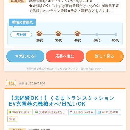
職種未経験OK / ブランクOK / 英語力不要
応募資格
◆未経験OK！〇まずは事前登録だけでもOK！履歴書不要
で気軽にオンライン登録★氏名・職種などを入力す…
職場の雰囲気
年齢層
20代
30代
40代
50代
60代
気になる!
応募へ進む
詳しく見る
派遣会社
株式会社綜合キャリアオプション 製造事業部（全国）
未読
掲載日
2026/08/07
【未経験OK！】くるまトランスミッション
EV充電器の機械オペ/日払いOK
職種未経験OK
交通費別途支給あり
土日祝日が休み
WEB登録OK
派遣