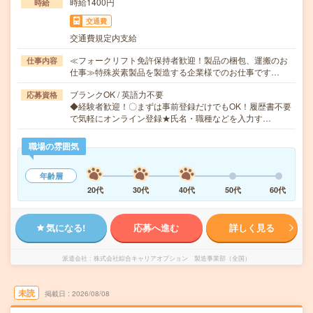
時給1400円
時給
交通費
交通費規定内支給
≪フォークリフト免許保持者歓迎！製品の梱包、運搬のお
仕事内容
仕事≫特殊炭素製品を製造する企業様でのお仕事です…
ブランクOK / 英語力不要
応募資格
◆経験者歓迎！〇まずは事前登録だけでもOK！履歴書不要
で気軽にオンライン登録★氏名・職種などを入力す…
職場の雰囲気
年齢層
20代
30代
40代
50代
60代
気になる!
応募へ進む
詳しく見る
派遣会社
株式会社綜合キャリアオプション 製造事業部（全国）
未読
掲載日
2026/08/08