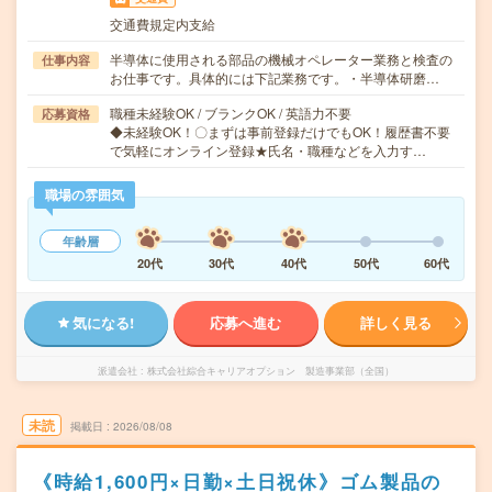
交通費規定内支給
半導体に使用される部品の機械オペレーター業務と検査の
仕事内容
お仕事です。具体的には下記業務です。・半導体研磨…
職種未経験OK / ブランクOK / 英語力不要
応募資格
◆未経験OK！〇まずは事前登録だけでもOK！履歴書不要
で気軽にオンライン登録★氏名・職種などを入力す…
職場の雰囲気
年齢層
20代
30代
40代
50代
60代
気になる!
応募へ進む
詳しく見る
派遣会社
株式会社綜合キャリアオプション 製造事業部（全国）
未読
掲載日
2026/08/08
《時給1,600円×日勤×土日祝休》ゴム製品の