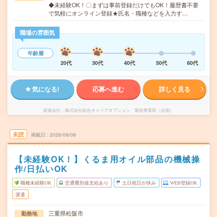
◆未経験OK！〇まずは事前登録だけでもOK！履歴書不要
で気軽にオンライン登録★氏名・職種などを入力す…
職場の雰囲気
年齢層
20代
30代
40代
50代
60代
気になる!
応募へ進む
詳しく見る
派遣会社
株式会社綜合キャリアオプション 製造事業部（全国）
未読
掲載日
2026/08/08
【未経験OK！】くるま用オイル部品の機械操
作/日払いOK
職種未経験OK
交通費別途支給あり
土日祝日が休み
WEB登録OK
派遣
三重県松阪市
勤務地