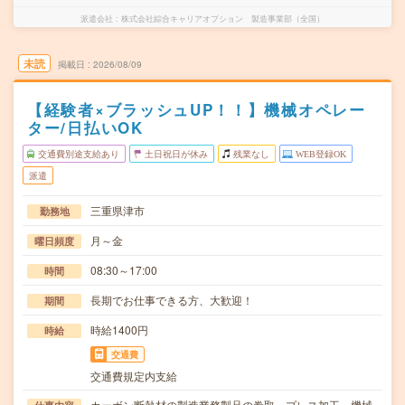
派遣会社
株式会社綜合キャリアオプション 製造事業部（全国）
未読
掲載日
2026/08/09
【経験者×ブラッシュUP！！】機械オペレー
ター/日払いOK
交通費別途支給あり
土日祝日が休み
残業なし
WEB登録OK
派遣
三重県津市
勤務地
月～金
曜日頻度
08:30～17:00
時間
長期でお仕事できる方、大歓迎！
期間
時給1400円
時給
交通費
交通費規定内支給
カーボン断熱材の製造業務製品の巻取、プレス加工、機械