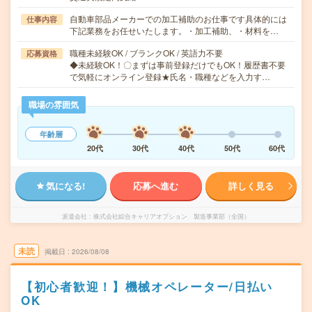
自動車部品メーカーでの加工補助のお仕事です具体的には
仕事内容
下記業務をお任せいたします。・加工補助、・材料を…
職種未経験OK / ブランクOK / 英語力不要
応募資格
◆未経験OK！〇まずは事前登録だけでもOK！履歴書不要
で気軽にオンライン登録★氏名・職種などを入力す…
職場の雰囲気
年齢層
20代
30代
40代
50代
60代
気になる!
応募へ進む
詳しく見る
派遣会社
株式会社綜合キャリアオプション 製造事業部（全国）
未読
掲載日
2026/08/08
【初心者歓迎！】機械オペレーター/日払い
OK