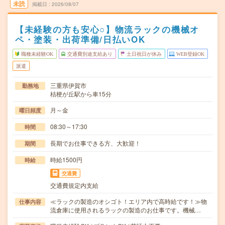
未読
掲載日
2026/08/07
【未経験の方も安心○】物流ラックの機械オ
ペ・塗装・出荷準備/日払いOK
職種未経験OK
交通費別途支給あり
土日祝日が休み
WEB登録OK
派遣
三重県伊賀市
勤務地
桔梗が丘駅から車15分
月～金
曜日頻度
08:30～17:30
時間
長期でお仕事できる方、大歓迎！
期間
時給1500円
時給
交通費
交通費規定内支給
≪ラックの製造のオシゴト！エリア内で高時給です！≫物
仕事内容
流倉庫に使用されるラックの製造のお仕事です。機械…