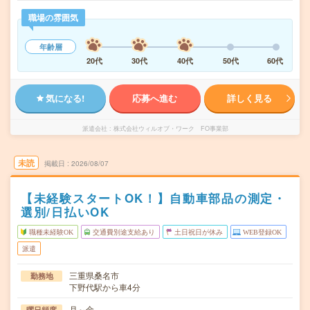
職場の雰囲気
年齢層
20代
30代
40代
50代
60代
気になる!
応募へ進む
詳しく見る
派遣会社
株式会社ウィルオブ・ワーク FO事業部
未読
掲載日
2026/08/07
【未経験スタートOK！】自動車部品の測定・
選別/日払いOK
職種未経験OK
交通費別途支給あり
土日祝日が休み
WEB登録OK
派遣
三重県桑名市
勤務地
下野代駅から車4分
月～金
曜日頻度