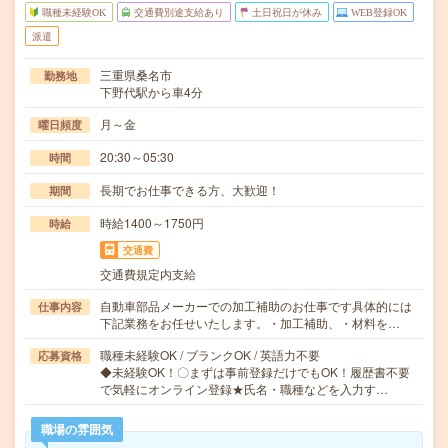
職種未経験OK
交通費別途支給あり
土日祝日が休み
WEB登録OK
派遣
三重県桑名市
勤務地
下野代駅から車4分
月～金
曜日頻度
20:30～05:30
時間
長期でお仕事できる方、大歓迎！
期間
時給1400～1750円
時給
交通費
交通費規定内支給
自動車部品メーカーでの加工補助のお仕事です具体的には
仕事内容
下記業務をお任せいたします。・加工補助、・材料を…
職種未経験OK / ブランクOK / 英語力不要
応募資格
◆未経験OK！〇まずは事前登録だけでもOK！履歴書不要
で気軽にオンライン登録★氏名・職種などを入力す…
職場の雰囲気