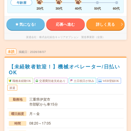
年齢層
20代
30代
40代
50代
60代
気になる!
応募へ進む
詳しく見る
派遣会社
株式会社綜合キャリアオプション 製造事業部（全国）
未読
掲載日
2026/08/07
【未経験者歓迎！】機械オペレーター/日払い
OK
職種未経験OK
交通費別途支給あり
土日祝日が休み
WEB登録OK
派遣
三重県伊賀市
勤務地
市部駅から車15分
月～金
曜日頻度
08:20～17:05
時間