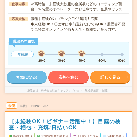
≪高時給！未経験大歓迎の金属板などのコーティング業
仕事内容
務！≫装置のオペレーターのお仕事です。金属やガラス…
職種未経験OK / ブランクOK / 英語力不要
応募資格
◆未経験OK！〇まずは事前登録だけでもOK！履歴書不要
で気軽にオンライン登録★氏名・職種などを入力す…
職場の雰囲気
年齢層
20代
30代
40代
50代
60代
気になる!
応募へ進む
詳しく見る
派遣会社
株式会社綜合キャリアオプション 製造事業部（全国）
未読
掲載日
2026/08/07
【未経験OK！ビギナー活躍中！】目薬の検
査・梱包・充填/日払いOK
職種未経験OK
交通費別途支給あり
土日祝日が休み
WEB登録OK