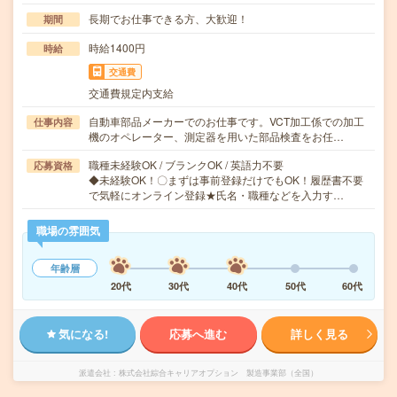
長期でお仕事できる方、大歓迎！
期間
時給1400円
時給
交通費
交通費規定内支給
自動車部品メーカーでのお仕事です。VCT加工係での加工
仕事内容
機のオペレーター、測定器を用いた部品検査をお任…
職種未経験OK / ブランクOK / 英語力不要
応募資格
◆未経験OK！〇まずは事前登録だけでもOK！履歴書不要
で気軽にオンライン登録★氏名・職種などを入力す…
職場の雰囲気
年齢層
20代
30代
40代
50代
60代
気になる!
応募へ進む
詳しく見る
派遣会社
株式会社綜合キャリアオプション 製造事業部（全国）