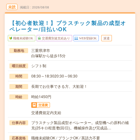
未読
掲載日
2026/08/08
【初心者歓迎！】プラスチック製品の成型オ
ペレーター/日払いOK
職種未経験OK
交通費別途支給あり
WEB登録OK
派遣
三重県津市
勤務地
白塚駅から徒歩15分
シフト制
曜日頻度
08:30～18:3020:30～06:30
時間
長期でお仕事できる方、大歓迎！
期間
時給1450円
時給
交通費
交通費規定内支給
プラスチック製品成型オペレーター。成型機への原料の補
仕事内容
充(25キロ程度/数回/日)。機械操作及び完成品…
職種未経験OK / ブランクOK / 英語力不要
応募資格