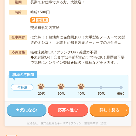
長期でお仕事できる方、大歓迎！
期間
時給1500円
時給
交通費
交通費規定内支給
≪急募！！敷地内に保育園あり！大手製薬メーカーでの製
仕事内容
造のオシゴト！≫誰もが知る製薬メーカーでのお仕事…
職種未経験OK / ブランクOK / 英語力不要
応募資格
◆未経験OK！〇まずは事前登録だけでもOK！履歴書不要
で気軽にオンライン登録★氏名・職種などを入力す…
職場の雰囲気
年齢層
20代
30代
40代
50代
60代
気になる!
応募へ進む
詳しく見る
派遣会社
株式会社綜合キャリアオプション 製造事業部（全国）