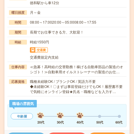
徳和駅から車12分
月～金
曜日頻度
08:00～17:0020:00～05:0008:00～17:55
時間
長期でお仕事できる方、大歓迎！
期間
時給1550円
時給
交通費
交通費規定内支給
≪急募！高時給の交替勤務！稼げる自動車部品の製造のオ
仕事内容
シゴト！≫自動車用オイルストレーナーの製造のお仕…
職種未経験OK / ブランクOK / 英語力不要
応募資格
◆未経験OK！〇まずは事前登録だけでもOK！履歴書不要
で気軽にオンライン登録★氏名・職種などを入力す…
職場の雰囲気
年齢層
20代
30代
40代
50代
60代