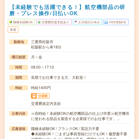
【未経験でも活躍できる！】航空機部品の研
磨・プレス操作/日払いOK
職種未経験OK
交通費別途支給あり
土日祝日が休み
WEB登録OK
派遣
三重県松阪市
勤務地
松阪駅から車18分
月～金
曜日頻度
08:00～17:10
時間
長期でお仕事できる方、大歓迎！
期間
時給1400円
時給
交通費
交通費規定内支給
≪高時給！未経験OKの航空機部品の仕上げ作業≫航空機等
仕事内容
に使われる部品を製造する企業様でのお仕事です。…
職種未経験OK / ブランクOK / 英語力不要
応募資格
◆未経験OK！〇まずは事前登録だけでもOK！履歴書不要
で気軽にオンライン登録★氏名・職種などを入力す…