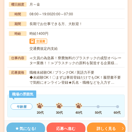
月～金
曜日頻度
08:00～19:0020:00～07:00
時間
長期でお仕事できる方、大歓迎！
期間
時給1400円
時給
交通費
交通費規定内支給
≪欠員の為急募！寮費無料のプラスチックの成型オペレー
仕事内容
ター業務！！≫プラスチックの原料を製造する企業様…
職種未経験OK / ブランクOK / 英語力不要
応募資格
◆未経験OK！〇まずは事前登録だけでもOK！履歴書不要
で気軽にオンライン登録★氏名・職種などを入力す…
職場の雰囲気
年齢層
20代
30代
40代
50代
60代
気になる!
応募へ進む
詳しく見る