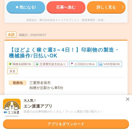
気になる!
応募へ進む
詳しく見る
派遣会社
株式会社綜合キャリアオプション 製造事業部（全国）
未読
掲載日
2026/08/07
【ほどよく稼ぐ週3～4日！】印刷物の製造・
機械操作/日払いOK
職種未経験OK
交通費別途支給あり
土日祝日が休み
WEB登録OK
派遣
三重県名張市
勤務地
桔梗が丘駅から車5分
月～金
曜日頻度
大人気！
エン派遣アプリ
06:30～18:3018:30～06:30
時間
派遣のお仕事情報がたくさん！プッシュ通知で受け取ろう！
長期でお仕事できる方、大歓迎！
期間
アプリをダウンロード
時給1540円
時給