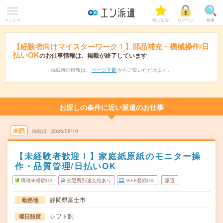
メニュー
気になる!
ログイン
検索
【経験者向けマイスターワーク！】部品補充・機械操作/日
払いOK
のお仕事情報は、掲載が終了しています
掲載時の情報は、
ページ下部
からご覧いただけます。
お探しの条件に近い派遣のお仕事
未読
掲載日
2026/08/10
【未経験者歓迎！】家庭紙原紙のモニター操
作・品質管理/日払いOK
職種未経験OK
交通費別途支給あり
WEB登録OK
派遣
静岡県富士市
勤務地
シフト制
曜日頻度