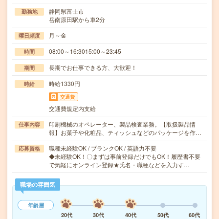
静岡県富士市
勤務地
岳南原田駅から車2分
月～金
曜日頻度
08:00～16:3015:00～23:45
時間
長期でお仕事できる方、大歓迎！
期間
時給1330円
時給
交通費
交通費規定内支給
印刷機械のオペレーター、製品検査業務。【取扱製品情
仕事内容
報】お菓子や化粧品、ティッシュなどのパッケージを作…
職種未経験OK / ブランクOK / 英語力不要
応募資格
◆未経験OK！〇まずは事前登録だけでもOK！履歴書不要
で気軽にオンライン登録★氏名・職種などを入力す…
職場の雰囲気
年齢層
20代
30代
40代
50代
60代