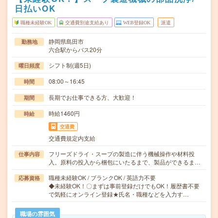
日払いOK
職種未経験OK
交通費別途支給あり
WEB登録OK
派遣
静岡県島田市
勤務地
六合駅からバス20分
シフト制(週5日)
曜日頻度
08:00～16:45
時間
長期でお仕事できる方、大歓迎！
期間
時給1460円
時給
交通費
交通費規定内支給
フリーズドライ・スープの製造に伴う機械操作や材料投
仕事内容
入。原料の投入から梱包にいたるまで、製品ができるま…
職種未経験OK / ブランクOK / 英語力不要
応募資格
◆未経験OK！〇まずは事前登録だけでもOK！履歴書不要
で気軽にオンライン登録★氏名・職種などを入力す…
職場の雰囲気