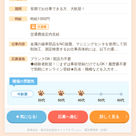
長期でお仕事できる方、大歓迎！
期間
時給1350円
時給
交通費
交通費規定内支給
金属の歯車部品をNC旋盤、マシニングセンタを使用して切
仕事内容
削加工、測定検査するお仕事具体的には、以下の通…
ブランクOK / 英語力不要
応募資格
◆経験者歓迎！〇まずは事前登録だけでもOK！履歴書不要
で気軽にオンライン登録★氏名・職種などを入力す…
職場の雰囲気
年齢層
20代
30代
40代
50代
60代
気になる!
応募へ進む
詳しく見る
派遣会社
株式会社綜合キャリアオプション 製造事業部（全国）