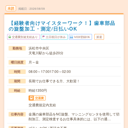
未読
掲載日
2026/08/09
【経験者向けマイスターワーク！】歯車部品
の旋盤加工・測定/日払いOK
交通費別途支給あり
土日祝日が休み
WEB登録OK
派遣
浜松市中央区
勤務地
天竜川駅から徒歩20分
月～金
曜日頻度
08:00～17:0017:00～02:00
時間
長期でお仕事できる方、大歓迎！
期間
時給1350円
時給
交通費
交通費規定内支給
金属の歯車部品をNC旋盤、マシニングセンタを使用して切
仕事内容
削加工、測定検査するお仕事具体的には、以下の通…
ブランクOK / 英語力不要