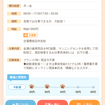
月～金
曜日頻度
08:00～17:0017:00～02:00
時間
長期でお仕事できる方、大歓迎！
期間
時給1350円
時給
交通費
交通費規定内支給
金属の歯車部品をNC旋盤、マシニングセンタを使用して切
仕事内容
削加工、測定検査するお仕事具体的には、以下の通…
ブランクOK / 英語力不要
応募資格
◆経験者歓迎！〇まずは事前登録だけでもOK！履歴書不要
で気軽にオンライン登録★氏名・職種などを入力す…
職場の雰囲気
年齢層
20代
30代
40代
50代
60代
気になる!
応募へ進む
詳しく見る