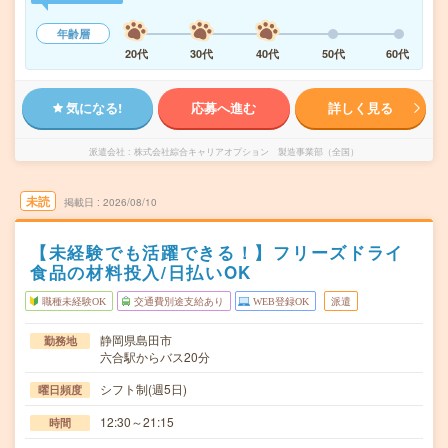
年齢層
20代
30代
40代
50代
60代
気になる!
応募へ進む
詳しく見る
派遣会社
株式会社綜合キャリアオプション 製造事業部（全国）
未読
掲載日
2026/08/10
【未経験でも活躍できる！】フリーズドライ
食品の材料投入/日払いOK
職種未経験OK
交通費別途支給あり
WEB登録OK
派遣
静岡県島田市
勤務地
六合駅からバス20分
シフト制(週5日)
曜日頻度
12:30～21:15
時間