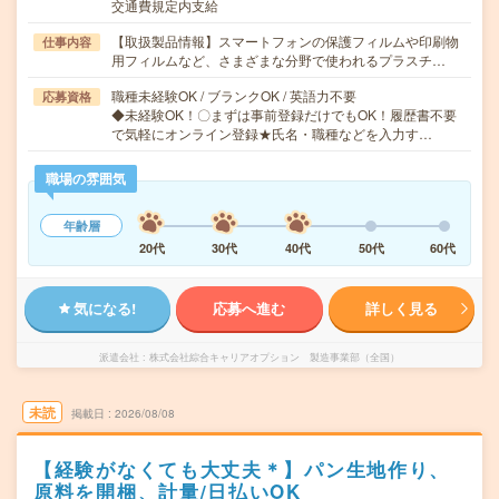
交通費規定内支給
【取扱製品情報】スマートフォンの保護フィルムや印刷物
仕事内容
用フィルムなど、さまざまな分野で使われるプラスチ…
職種未経験OK / ブランクOK / 英語力不要
応募資格
◆未経験OK！〇まずは事前登録だけでもOK！履歴書不要
で気軽にオンライン登録★氏名・職種などを入力す…
職場の雰囲気
年齢層
20代
30代
40代
50代
60代
気になる!
応募へ進む
詳しく見る
派遣会社
株式会社綜合キャリアオプション 製造事業部（全国）
未読
掲載日
2026/08/08
【経験がなくても大丈夫＊】パン生地作り、
原料を開梱、計量/日払いOK