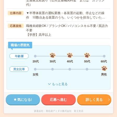
代）
▼半導体装置の運転業務・各装置の起動、停止などの操
仕事内容
作 10数台ある装置のうち、いくつかを担当していた…
職種未経験OK / ブランクOK / パソコンスキル不要 / 英語力
応募資格
不要
【学歴】高卒以上
職場の雰囲気
年齢層
20代
30代
40代
50代
60代
男女比率
女性
男性
もっと見る
気になる!
応募へ進む
詳しく見る
派遣会社
旭化成アミダス株式会社 富士支店