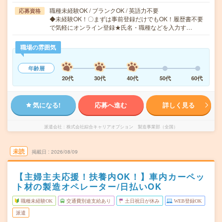
職種未経験OK / ブランクOK / 英語力不要
応募資格
◆未経験OK！〇まずは事前登録だけでもOK！履歴書不要
で気軽にオンライン登録★氏名・職種などを入力す…
職場の雰囲気
年齢層
20代
30代
40代
50代
60代
気になる!
応募へ進む
詳しく見る
派遣会社
株式会社綜合キャリアオプション 製造事業部（全国）
未読
掲載日
2026/08/09
【主婦主夫応援！扶養内OK！】車内カーペッ
ト材の製造オペレーター/日払いOK
職種未経験OK
交通費別途支給あり
土日祝日が休み
WEB登録OK
派遣