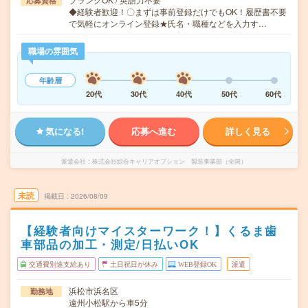
応募資格
◆経験者歓迎！〇まずは事前登録だけでもOK！履歴書不要
で気軽にオンライン登録★氏名・職種などを入力す…
職場の雰囲気
年齢層
20代
30代
40代
50代
60代
気になる!
応募へ進む
詳しく見る
派遣会社
株式会社綜合キャリアオプション 製造事業部（全国）
未読
掲載日
2026/08/09
【経験者向けマイスターワーク！】くるま歯
車部品の加工・測定/日払いOK
交通費別途支給あり
土日祝日が休み
WEB登録OK
派遣
浜松市浜名区
勤務地
遠州小松駅から車5分