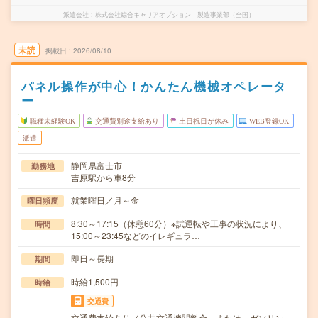
派遣会社
株式会社綜合キャリアオプション 製造事業部（全国）
未読
掲載日
2026/08/10
パネル操作が中心！かんたん機械オペレータ
ー
職種未経験OK
交通費別途支給あり
土日祝日が休み
WEB登録OK
派遣
静岡県富士市
勤務地
吉原駅から車8分
就業曜日／月～金
曜日頻度
8:30～17:15（休憩60分）※試運転や工事の状況により、
時間
15:00～23:45などのイレギュラ…
即日～長期
期間
時給1,500円
時給
交通費
交通費支給あり（公共交通機関料金 または ガソリン