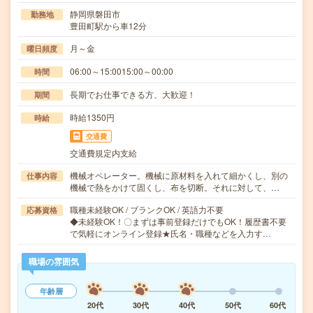
静岡県磐田市
勤務地
豊田町駅から車12分
月～金
曜日頻度
06:00～15:0015:00～00:00
時間
長期でお仕事できる方、大歓迎！
期間
時給1350円
時給
交通費
交通費規定内支給
機械オペレーター。機械に原材料を入れて細かくし、別の
仕事内容
機械で熱をかけて固くし、布を切断。それに対して、…
職種未経験OK / ブランクOK / 英語力不要
応募資格
◆未経験OK！〇まずは事前登録だけでもOK！履歴書不要
で気軽にオンライン登録★氏名・職種などを入力す…
職場の雰囲気
年齢層
20代
30代
40代
50代
60代