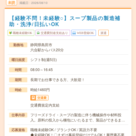
未読
掲載日
2026/08/10
【経験不問！未経験○】スープ製品の製造補
助・洗浄/日払いOK
職種未経験OK
交通費別途支給あり
WEB登録OK
派遣
静岡県島田市
勤務地
六合駅からバス20分
シフト制(週5日)
曜日頻度
08:00～16:45
時間
長期でお仕事できる方、大歓迎！
期間
時給1460円
時給
交通費
交通費規定内支給
フリーズドライ・スープの製造に伴う機械操作や材料投
仕事内容
入。原料の投入から梱包にいたるまで、製品ができるま…
職種未経験OK / ブランクOK / 英語力不要
応募資格
◆未経験OK！〇まずは事前登録だけでもOK！履歴書不要