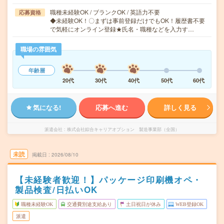
職種未経験OK / ブランクOK / 英語力不要
応募資格
◆未経験OK！〇まずは事前登録だけでもOK！履歴書不要
で気軽にオンライン登録★氏名・職種などを入力す…
職場の雰囲気
年齢層
20代
30代
40代
50代
60代
気になる!
応募へ進む
詳しく見る
派遣会社
株式会社綜合キャリアオプション 製造事業部（全国）
未読
掲載日
2026/08/10
【未経験者歓迎！】パッケージ印刷機オペ・
製品検査/日払いOK
職種未経験OK
交通費別途支給あり
土日祝日が休み
WEB登録OK
派遣