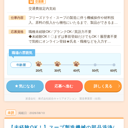
交通費
交通費規定内支給
フリーズドライ・スープの製造に伴う機械操作や材料投
仕事内容
入。原料の投入から梱包にいたるまで、製品ができるま…
職種未経験OK / ブランクOK / 英語力不要
応募資格
◆未経験OK！〇まずは事前登録だけでもOK！履歴書不要
で気軽にオンライン登録★氏名・職種などを入力す…
職場の雰囲気
年齢層
20代
30代
40代
50代
60代
気になる!
応募へ進む
詳しく見る
派遣会社
株式会社綜合キャリアオプション 製造事業部（全国）
未読
掲載日
2026/08/10
【未経験OK！】スープ製造機械の部品洗浄/