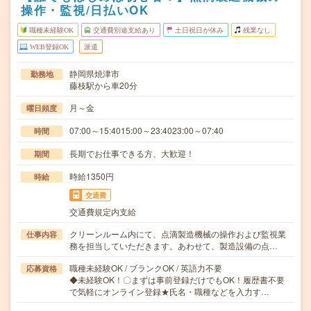
操作・監視/日払いOK
職種未経験OK
交通費別途支給あり
土日祝日が休み
残業なし
WEB登録OK
派遣
静岡県焼津市
勤務地
藤枝駅から車20分
月～金
曜日頻度
07:00～15:4015:00～23:4023:00～07:40
時間
長期でお仕事できる方、大歓迎！
期間
時給1350円
時給
交通費
交通費規定内支給
クリーンルーム内にて、点滴製造機械の操作および監視業
仕事内容
務を担当していただきます。あわせて、製造設備の点…
職種未経験OK / ブランクOK / 英語力不要
応募資格
◆未経験OK！〇まずは事前登録だけでもOK！履歴書不要
で気軽にオンライン登録★氏名・職種などを入力す…