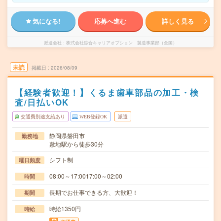
気になる!
応募へ進む
詳しく見る
派遣会社
株式会社綜合キャリアオプション 製造事業部（全国）
未読
掲載日
2026/08/09
【経験者歓迎！】くるま歯車部品の加工・検
査/日払いOK
交通費別途支給あり
WEB登録OK
派遣
静岡県磐田市
勤務地
敷地駅から徒歩30分
シフト制
曜日頻度
08:00～17:0017:00～02:00
時間
長期でお仕事できる方、大歓迎！
期間
時給1350円
時給