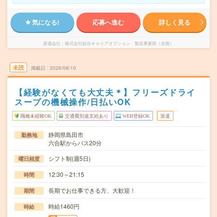
気になる!
応募へ進む
詳しく見る
派遣会社
株式会社綜合キャリアオプション 製造事業部（全国）
未読
掲載日
2026/08/10
【経験がなくても大丈夫＊】フリーズドライ
スープの機械操作/日払いOK
職種未経験OK
交通費別途支給あり
WEB登録OK
派遣
静岡県島田市
勤務地
六合駅からバス20分
シフト制(週5日)
曜日頻度
12:30～21:15
時間
長期でお仕事できる方、大歓迎！
期間
時給1460円
時給