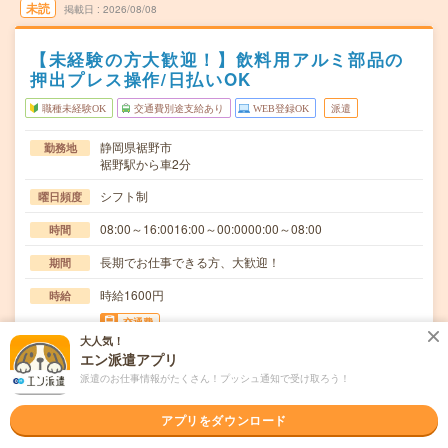
未読
掲載日
2026/08/08
【未経験の方大歓迎！】飲料用アルミ部品の
押出プレス操作/日払いOK
職種未経験OK
交通費別途支給あり
WEB登録OK
派遣
静岡県裾野市
勤務地
裾野駅から車2分
シフト制
曜日頻度
08:00～16:0016:00～00:0000:00～08:00
時間
長期でお仕事できる方、大歓迎！
期間
時給1600円
時給
交通費
大人気！
交通費規定内支給
エン派遣アプリ
製造現場の中心となる押出プレス機の操作や成形加工のオ
仕事内容
派遣のお仕事情報がたくさん！プッシュ通知で受け取ろう！
ペレーション、そしてそれに伴うシンプルな付帯作業…
アプリをダウンロード
職種未経験OK / ブランクOK / 英語力不要
応募資格
◆未経験OK！◆ExcelやWordの操作できる方歓迎！〇まず