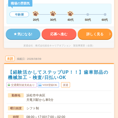
職場の雰囲気
年齢層
20代
30代
40代
50代
60代
気になる!
応募へ進む
詳しく見る
派遣会社
株式会社綜合キャリアオプション 製造事業部（全国）
未読
掲載日
2026/08/09
【経験活かしてステップUP！！】歯車部品の
機械加工・検査/日払いOK
交通費別途支給あり
WEB登録OK
派遣
浜松市中央区
勤務地
天竜川駅から車5分
シフト制
曜日頻度
08:00～17:0017:00～02:00
時間