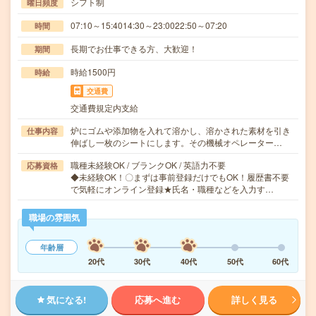
シフト制
曜日頻度
07:10～15:4014:30～23:0022:50～07:20
時間
長期でお仕事できる方、大歓迎！
期間
時給1500円
時給
交通費
交通費規定内支給
炉にゴムや添加物を入れて溶かし、溶かされた素材を引き
仕事内容
伸ばし一枚のシートにします。その機械オペレーター…
職種未経験OK / ブランクOK / 英語力不要
応募資格
◆未経験OK！〇まずは事前登録だけでもOK！履歴書不要
で気軽にオンライン登録★氏名・職種などを入力す…
職場の雰囲気
年齢層
20代
30代
40代
50代
60代
気になる!
応募へ進む
詳しく見る