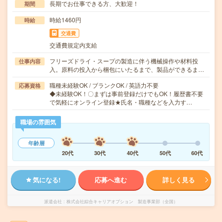
長期でお仕事できる方、大歓迎！
期間
時給1460円
時給
交通費
交通費規定内支給
フリーズドライ・スープの製造に伴う機械操作や材料投
仕事内容
入。原料の投入から梱包にいたるまで、製品ができるま…
職種未経験OK / ブランクOK / 英語力不要
応募資格
◆未経験OK！〇まずは事前登録だけでもOK！履歴書不要
で気軽にオンライン登録★氏名・職種などを入力す…
職場の雰囲気
年齢層
20代
30代
40代
50代
60代
気になる!
応募へ進む
詳しく見る
派遣会社
株式会社綜合キャリアオプション 製造事業部（全国）