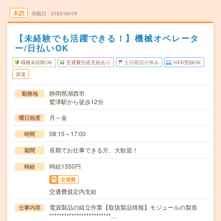
未読
掲載日
2026/08/09
【未経験でも活躍できる！】機械オペレータ
ー/日払いOK
職種未経験OK
交通費別途支給あり
土日祝日が休み
WEB登録OK
派遣
静岡県湖西市
勤務地
鷲津駅から徒歩12分
月～金
曜日頻度
08:15～17:00
時間
長期でお仕事できる方、大歓迎！
期間
時給1350円
時給
交通費
交通費規定内支給
電源製品の組立作業【取扱製品情報】モジュールの製造
仕事内容
*************************…