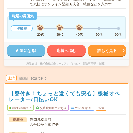
で気軽にオンライン登録★氏名・職種などを入力す…
職場の雰囲気
年齢層
20代
30代
40代
50代
60代
気になる!
応募へ進む
詳しく見る
派遣会社
株式会社綜合キャリアオプション 製造事業部（全国）
未読
掲載日
2026/08/10
【寮付き！ちょっと遠くても安心】機械オペ
レーター/日払いOK
職種未経験OK
交通費別途支給あり
WEB登録OK
派遣
静岡県榛原郡
勤務地
六合駅から車17分