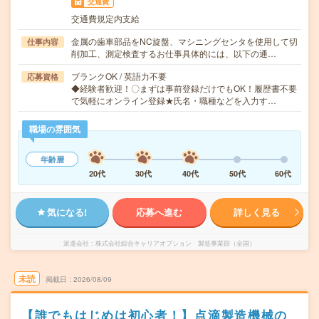
交通費
交通費規定内支給
金属の歯車部品をNC旋盤、マシニングセンタを使用して切
仕事内容
削加工、測定検査するお仕事具体的には、以下の通…
ブランクOK / 英語力不要
応募資格
◆経験者歓迎！〇まずは事前登録だけでもOK！履歴書不要
で気軽にオンライン登録★氏名・職種などを入力す…
職場の雰囲気
年齢層
20代
30代
40代
50代
60代
気になる!
応募へ進む
詳しく見る
派遣会社
株式会社綜合キャリアオプション 製造事業部（全国）
未読
掲載日
2026/08/09
【誰でもはじめは初心者！】点滴製造機械の