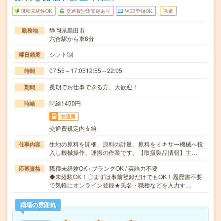
職種未経験OK
交通費別途支給あり
WEB登録OK
派遣
静岡県島田市
勤務地
六合駅から車8分
シフト制
曜日頻度
07:55～17:0512:55～22:05
時間
長期でお仕事できる方、大歓迎！
期間
時給1450円
時給
交通費
交通費規定内支給
生地の原料を開梱、原料の計量、原料をミキサー機械へ投
仕事内容
入し機械操作、運搬の作業です。【取扱製品情報】主…
職種未経験OK / ブランクOK / 英語力不要
応募資格
◆未経験OK！〇まずは事前登録だけでもOK！履歴書不要
で気軽にオンライン登録★氏名・職種などを入力す…
職場の雰囲気