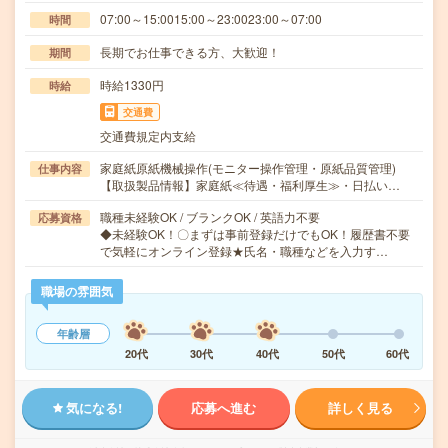
07:00～15:0015:00～23:0023:00～07:00
時間
長期でお仕事できる方、大歓迎！
期間
時給1330円
時給
交通費
交通費規定内支給
家庭紙原紙機械操作(モニター操作管理・原紙品質管理)
仕事内容
【取扱製品情報】家庭紙≪待遇・福利厚生≫・日払い…
職種未経験OK / ブランクOK / 英語力不要
応募資格
◆未経験OK！〇まずは事前登録だけでもOK！履歴書不要
で気軽にオンライン登録★氏名・職種などを入力す…
職場の雰囲気
年齢層
20代
30代
40代
50代
60代
気になる!
応募へ進む
詳しく見る