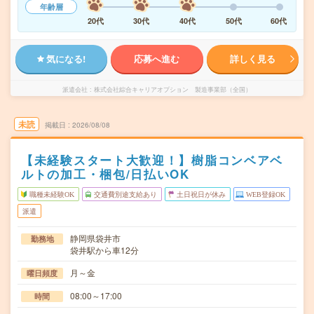
年齢層
20代
30代
40代
50代
60代
気になる!
応募へ進む
詳しく見る
派遣会社
株式会社綜合キャリアオプション 製造事業部（全国）
未読
掲載日
2026/08/08
【未経験スタート大歓迎！】樹脂コンベアベ
ルトの加工・梱包/日払いOK
職種未経験OK
交通費別途支給あり
土日祝日が休み
WEB登録OK
派遣
静岡県袋井市
勤務地
袋井駅から車12分
月～金
曜日頻度
08:00～17:00
時間