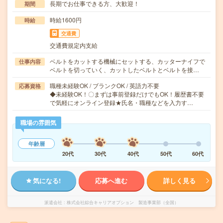
長期でお仕事できる方、大歓迎！
期間
時給1600円
時給
交通費
交通費規定内支給
ベルトをカットする機械にセットする、カッターナイフで
仕事内容
ベルトを切っていく、カットしたベルトとベルトを接…
職種未経験OK / ブランクOK / 英語力不要
応募資格
◆未経験OK！〇まずは事前登録だけでもOK！履歴書不要
で気軽にオンライン登録★氏名・職種などを入力す…
職場の雰囲気
年齢層
20代
30代
40代
50代
60代
気になる!
応募へ進む
詳しく見る
派遣会社
株式会社綜合キャリアオプション 製造事業部（全国）