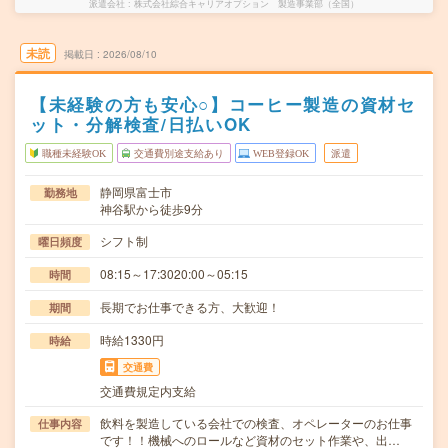
派遣会社
株式会社綜合キャリアオプション 製造事業部（全国）
未読
掲載日
2026/08/10
【未経験の方も安心○】コーヒー製造の資材セ
ット・分解検査/日払いOK
職種未経験OK
交通費別途支給あり
WEB登録OK
派遣
静岡県富士市
勤務地
神谷駅から徒歩9分
シフト制
曜日頻度
08:15～17:3020:00～05:15
時間
長期でお仕事できる方、大歓迎！
期間
時給1330円
時給
交通費
交通費規定内支給
飲料を製造している会社での検査、オペレーターのお仕事
仕事内容
です！！機械へのロールなど資材のセット作業や、出…