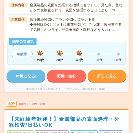
金属製品の表面を処理する機械にセットし、見た目、色な
仕事内容
どを外観検査を行う。表面を処理することにより、コ…
職種未経験OK / ブランクOK / 英語力不要
応募資格
◆未経験OK！〇まずは事前登録だけでもOK！履歴書不要
で気軽にオンライン登録★氏名・職種などを入力す…
職場の雰囲気
年齢層
20代
30代
40代
50代
60代
気になる!
応募へ進む
詳しく見る
派遣会社
株式会社綜合キャリアオプション 製造事業部（全国）
未読
掲載日
2026/08/05
【未経験者歓迎！】金属部品の表面処理・外
観検査/日払いOK