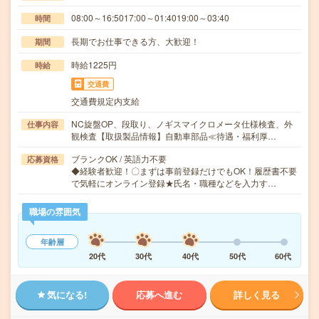
08:00～16:5017:00～01:4019:00～03:40
時間
長期でお仕事できる方、大歓迎！
期間
時給1225円
時給
交通費
交通費規定内支給
NC旋盤OP、段取り、ノギスマイクロメータ仕様検査、外
仕事内容
観検査【取扱製品情報】自動車部品≪待遇・福利厚…
ブランクOK / 英語力不要
応募資格
◆経験者歓迎！〇まずは事前登録だけでもOK！履歴書不要
で気軽にオンライン登録★氏名・職種などを入力す…
職場の雰囲気
年齢層
20代
30代
40代
50代
60代
気になる!
応募へ進む
詳しく見る