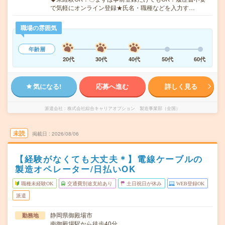
で気軽にオンライン登録★氏名・職種などを入力す…
職場の雰囲気
年齢層
20代
30代
40代
50代
60代
気になる!
応募へ進む
詳しく見る
派遣会社
株式会社綜合キャリアオプション 製造事業部（全国）
未読
掲載日
2026/08/06
【経験がなくても大丈夫＊】電線ケーブルの
製造オペレーター/日払いOK
職種未経験OK
交通費別途支給あり
土日祝日が休み
WEB登録OK
派遣
静岡県御殿場市
勤務地
南御殿場駅から徒歩40分