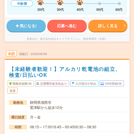
年齢層
20代
30代
40代
50代
60代
気になる!
応募へ進む
詳しく見る
派遣会社
株式会社綜合キャリアオプション 製造事業部（全国）
未読
掲載日
2026/08/06
【未経験者歓迎！】アルカリ乾電池の組立、
検査/日払いOK
職種未経験OK
交通費別途支給あり
土日祝日が休み
WEB登録OK
派遣
静岡県湖西市
勤務地
鷲津駅から徒歩12分
月～金
曜日頻度
08:15～17:0016:45～00:4500:30～08:30
時間