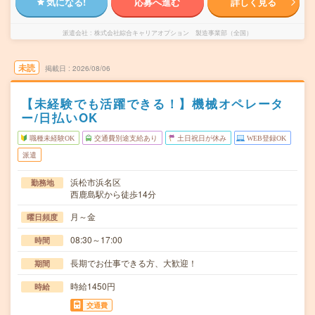
気になる!
応募へ進む
詳しく見る
派遣会社
株式会社綜合キャリアオプション 製造事業部（全国）
未読
掲載日
2026/08/06
【未経験でも活躍できる！】機械オペレータ
ー/日払いOK
職種未経験OK
交通費別途支給あり
土日祝日が休み
WEB登録OK
派遣
浜松市浜名区
勤務地
西鹿島駅から徒歩14分
月～金
曜日頻度
08:30～17:00
時間
長期でお仕事できる方、大歓迎！
期間
時給1450円
時給
交通費