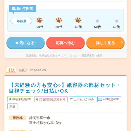
職場の雰囲気
年齢層
20代
30代
40代
50代
60代
気になる!
応募へ進む
詳しく見る
派遣会社
株式会社綜合キャリアオプション 製造事業部（全国）
未読
掲載日
2026/08/05
【未経験の方も安心○】紙容器の部材セット・
目視チェック/日払いOK
職種未経験OK
交通費別途支給あり
土日祝日が休み
WEB登録OK
派遣
静岡県富士市
勤務地
富士根駅から車13分