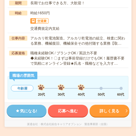
長期でお仕事できる方、大歓迎！
期間
時給1650円
時給
交通費
交通費規定内支給
アルカリ乾電池製造。アルカリ乾電池の組立、検査に関わ
仕事内容
る業務、機械復旧、機械保全その他付随する業務【取…
職種未経験OK / ブランクOK / 英語力不要
応募資格
◆未経験OK！〇まずは事前登録だけでもOK！履歴書不要
で気軽にオンライン登録★氏名・職種などを入力す…
職場の雰囲気
年齢層
20代
30代
40代
50代
60代
気になる!
応募へ進む
詳しく見る
派遣会社
株式会社綜合キャリアオプション 製造事業部（全国）