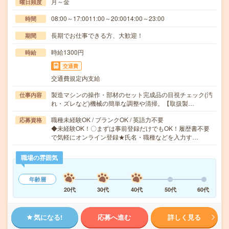
月～金
曜日頻度
08:00～17:0011:00～20:0014:00～23:00
時間
長期でお仕事できる方、大歓迎！
期間
時給1300円
時給
交通費
交通費規定内支給
製造マシンの操作・部材のセット完成品の目視チェック(汚
仕事内容
れ・ズレなど)機械の簡単な調整や清掃。【取扱製…
職種未経験OK / ブランクOK / 英語力不要
応募資格
◆未経験OK！〇まずは事前登録だけでもOK！履歴書不要
で気軽にオンライン登録★氏名・職種などを入力す…
職場の雰囲気
年齢層
20代
30代
40代
50代
60代
気になる!
応募へ進む
詳しく見る