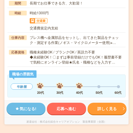
長期でお仕事できる方、大歓迎！
期間
時給1300円
時給
交通費
交通費規定内支給
プレス機へ金属部品をセットし、出てきた製品をチェッ
仕事内容
ク・測定する作業(ノギス・マイクロメーター使用)※…
職種未経験OK / ブランクOK / 英語力不要
応募資格
◆未経験OK！〇まずは事前登録だけでもOK！履歴書不要
で気軽にオンライン登録★氏名・職種などを入力す…
職場の雰囲気
年齢層
20代
30代
40代
50代
60代
気になる!
応募へ進む
詳しく見る
派遣会社
株式会社綜合キャリアオプション 製造事業部（全国）