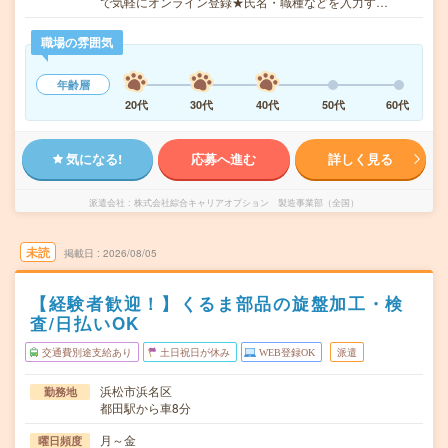
で気軽にオンライン登録★氏名・職種などを入力す…
職場の雰囲気
年齢層
20代
30代
40代
50代
60代
気になる!
応募へ進む
詳しく見る
派遣会社
株式会社綜合キャリアオプション 製造事業部（全国）
未読
掲載日
2026/08/05
【経験者歓迎！】くるま部品の旋盤加工・検
査/日払いOK
交通費別途支給あり
土日祝日が休み
WEB登録OK
派遣
浜松市浜名区
勤務地
都田駅から車8分
月～金
曜日頻度