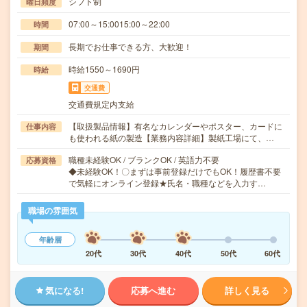
シフト制
曜日頻度
07:00～15:0015:00～22:00
時間
長期でお仕事できる方、大歓迎！
期間
時給1550～1690円
時給
交通費
交通費規定内支給
【取扱製品情報】有名なカレンダーやポスター、カードに
仕事内容
も使われる紙の製造【業務内容詳細】製紙工場にて、…
職種未経験OK / ブランクOK / 英語力不要
応募資格
◆未経験OK！〇まずは事前登録だけでもOK！履歴書不要
で気軽にオンライン登録★氏名・職種などを入力す…
職場の雰囲気
年齢層
20代
30代
40代
50代
60代
気になる!
応募へ進む
詳しく見る