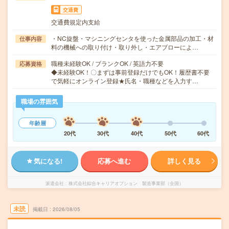
交通費
交通費規定内支給
・NC旋盤・マシニングセンタを使った金属部品の加工・材
仕事内容
料の機械への取り付け・取り外し・エアブローによ…
職種未経験OK / ブランクOK / 英語力不要
応募資格
◆未経験OK！〇まずは事前登録だけでもOK！履歴書不要
で気軽にオンライン登録★氏名・職種などを入力す…
職場の雰囲気
年齢層
20代
30代
40代
50代
60代
気になる!
応募へ進む
詳しく見る
派遣会社
株式会社綜合キャリアオプション 製造事業部（全国）
未読
掲載日
2026/08/05