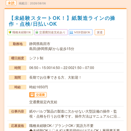
未読
掲載日
2026/08/06
【未経験スタートOK！】紙製造ラインの操
作・点検/日払いOK
職種未経験OK
交通費別途支給あり
WEB登録OK
派遣
静岡県島田市
勤務地
島田(静岡県)駅から徒歩15分
シフト制
曜日頻度
06:50～15:0014:50～22:0021:50～07:00
時間
長期でお仕事できる方、大歓迎！
期間
時給1650円
時給
交通費
交通費規定内支給
紙やパルプ製品の製造に欠かせない大型設備の操作・監
仕事内容
視・点検を行うお仕事です。操作方法はマニュアルに沿…
職種未経験OK / ブランクOK / 英語力不要
応募資格
◆未経験OK！〇まずは事前登録だけでもOK！履歴書不要