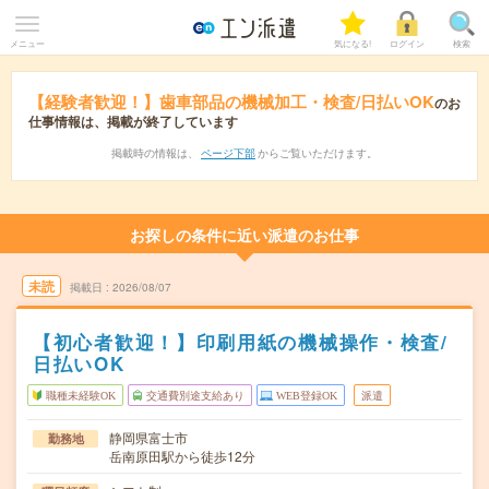
メニュー
気になる!
ログイン
検索
【経験者歓迎！】歯車部品の機械加工・検査/日払いOK
のお
仕事情報は、掲載が終了しています
掲載時の情報は、
ページ下部
からご覧いただけます。
お探しの条件に近い派遣のお仕事
未読
掲載日
2026/08/07
【初心者歓迎！】印刷用紙の機械操作・検査/
日払いOK
職種未経験OK
交通費別途支給あり
WEB登録OK
派遣
静岡県富士市
勤務地
岳南原田駅から徒歩12分