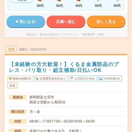
20代
30代
40代
50代
60代
気になる!
応募へ進む
詳しく見る
派遣会社
株式会社綜合キャリアオプション 製造事業部（全国）
未読
掲載日
2026/08/05
【未経験の方大歓迎！】くるま金属部品のプ
レス・バリ取り・組立補助/日払いOK
職種未経験OK
交通費別途支給あり
土日祝日が休み
WEB登録OK
派遣
静岡県富士宮市
勤務地
西富士宮駅から車20分
月～金
曜日頻度
08:00～17:0017:00～02:0019:00～04:00
時間
長期でお仕事できる方、大歓迎！
期間