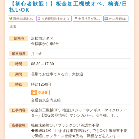
【初心者歓迎！】板金加工機械オペ、検査/日
払いOK
職種未経験OK
交通費別途支給あり
土日祝日が休み
WEB登録OK
派遣
浜松市浜名区
勤務地
金指駅から車5分
月～金
曜日頻度
08:30～17:30
時間
長期でお仕事できる方、大歓迎！
期間
時給1250円
時給
交通費
交通費規定内支給
板金加工機械OP、検査(メジャーやノギス・マイクロメー
仕事内容
ター)【取扱製品情報】マシンカバー、安全柵、オ…
職種未経験OK / ブランクOK / 英語力不要
応募資格
◆未経験OK！〇まずは事前登録だけでもOK！履歴書不要
で気軽にオンライン登録★氏名・職種などを入力す…