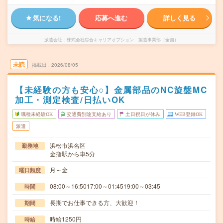
気になる!
応募へ進む
詳しく見る
派遣会社
株式会社綜合キャリアオプション 製造事業部（全国）
未読
掲載日
2026/08/05
【未経験の方も安心○】金属部品のNC旋盤MC
加工・測定検査/日払いOK
職種未経験OK
交通費別途支給あり
土日祝日が休み
WEB登録OK
派遣
浜松市浜名区
勤務地
金指駅から車5分
月～金
曜日頻度
08:00～16:5017:00～01:4519:00～03:45
時間
長期でお仕事できる方、大歓迎！
期間
時給1250円
時給