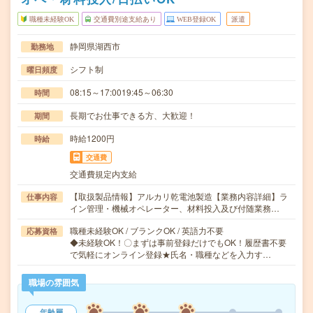
職種未経験OK
交通費別途支給あり
WEB登録OK
派遣
静岡県湖西市
勤務地
シフト制
曜日頻度
08:15～17:0019:45～06:30
時間
長期でお仕事できる方、大歓迎！
期間
時給1200円
時給
交通費
交通費規定内支給
【取扱製品情報】アルカリ乾電池製造【業務内容詳細】ラ
仕事内容
イン管理・機械オペレーター、材料投入及び付随業務…
職種未経験OK / ブランクOK / 英語力不要
応募資格
◆未経験OK！〇まずは事前登録だけでもOK！履歴書不要
で気軽にオンライン登録★氏名・職種などを入力す…
職場の雰囲気
年齢層