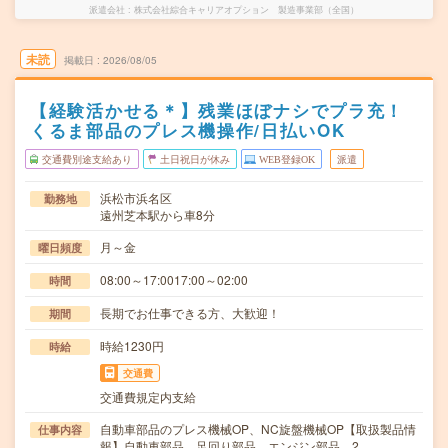
派遣会社
株式会社綜合キャリアオプション 製造事業部（全国）
未読
掲載日
2026/08/05
【経験活かせる＊】残業ほぼナシでプラ充！
くるま部品のプレス機操作/日払いOK
交通費別途支給あり
土日祝日が休み
WEB登録OK
派遣
浜松市浜名区
勤務地
遠州芝本駅から車8分
月～金
曜日頻度
08:00～17:0017:00～02:00
時間
長期でお仕事できる方、大歓迎！
期間
時給1230円
時給
交通費
交通費規定内支給
自動車部品のプレス機械OP、NC旋盤機械OP【取扱製品情
仕事内容
報】自動車部品、足回り部品、エンジン部品、2…