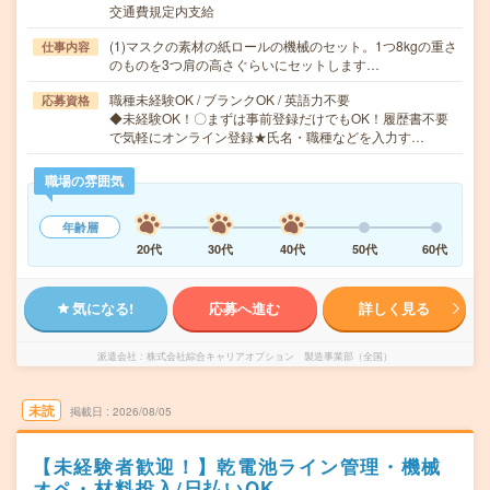
交通費規定内支給
(1)マスクの素材の紙ロールの機械のセット。1つ8kgの重さ
仕事内容
のものを3つ肩の高さぐらいにセットします…
職種未経験OK / ブランクOK / 英語力不要
応募資格
◆未経験OK！〇まずは事前登録だけでもOK！履歴書不要
で気軽にオンライン登録★氏名・職種などを入力す…
職場の雰囲気
年齢層
20代
30代
40代
50代
60代
気になる!
応募へ進む
詳しく見る
派遣会社
株式会社綜合キャリアオプション 製造事業部（全国）
未読
掲載日
2026/08/05
【未経験者歓迎！】乾電池ライン管理・機械
オペ・材料投入/日払いOK