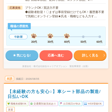
ブランクOK / 英語力不要
応募資格
◆経験者歓迎！〇まずは事前登録だけでもOK！履歴書不要
で気軽にオンライン登録★氏名・職種などを入力す…
職場の雰囲気
年齢層
20代
30代
40代
50代
60代
気になる!
応募へ進む
詳しく見る
派遣会社
株式会社綜合キャリアオプション 製造事業部（全国）
未読
掲載日
2026/08/05
【未経験の方も安心○】車シート部品の製造/
日払いOK
職種未経験OK
交通費別途支給あり
土日祝日が休み
WEB登録OK
派遣