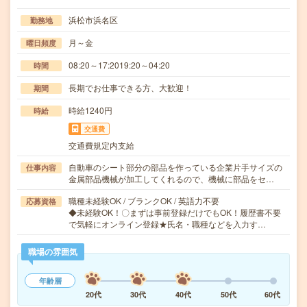
浜松市浜名区
勤務地
月～金
曜日頻度
08:20～17:2019:20～04:20
時間
長期でお仕事できる方、大歓迎！
期間
時給1240円
時給
交通費
交通費規定内支給
自動車のシート部分の部品を作っている企業片手サイズの
仕事内容
金属部品機械が加工してくれるので、機械に部品をセ…
職種未経験OK / ブランクOK / 英語力不要
応募資格
◆未経験OK！〇まずは事前登録だけでもOK！履歴書不要
で気軽にオンライン登録★氏名・職種などを入力す…
職場の雰囲気
年齢層
20代
30代
40代
50代
60代