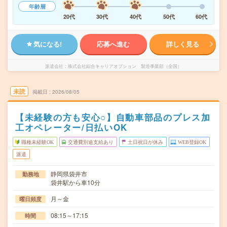
年齢層
20代
30代
40代
50代
60代
気になる!
応募へ進む
詳しく見る
派遣会社
株式会社綜合キャリアオプション 製造事業部（全国）
未読
掲載日
2026/08/05
【未経験の方も安心○】自動車部品のプレス加
工オペレーター/日払いOK
職種未経験OK
交通費別途支給あり
土日祝日が休み
WEB登録OK
派遣
静岡県袋井市
勤務地
袋井駅から車10分
月～金
曜日頻度
08:15～17:15
時間