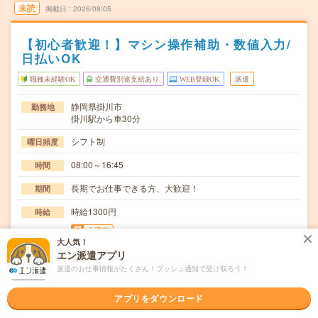
未読
掲載日
2026/08/05
【初心者歓迎！】マシン操作補助・数値入力/
日払いOK
職種未経験OK
交通費別途支給あり
WEB登録OK
派遣
静岡県掛川市
勤務地
掛川駅から車30分
シフト制
曜日頻度
08:00～16:45
時間
長期でお仕事できる方、大歓迎！
期間
時給1300円
時給
交通費
大人気！
交通費規定内支給
エン派遣アプリ
派遣のお仕事情報がたくさん！プッシュ通知で受け取ろう！
不織布製造のオペレーター。マスクの布を作っている会
仕事内容
社。機械が不織布を作っているため、その機械の補助業…
アプリをダウンロード
職種未経験OK / ブランクOK / 英語力不要
応募資格
◆未経験OK！〇まずは事前登録だけでもOK！履歴書不要