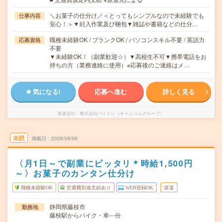
＼お菓子の仕分け／＜とってもシンプルなので未経験でも
仕事内容
安心！＞▼封入作業及び梱包▼雑誌や書籍などの仕分…
職種未経験OK / ブランクOK / パソコンスキル不要 / 英語力
応募資格
不要
▼未経験OK！（副業歓迎☆）▼高校生不可▼携帯電話をお
持ちの方（業務連絡に使用）※応募後のご連絡はメ…
気になる!
応募へ進む
詳しく見る
派遣会社
株式会社バイトレ（キャムコムグループ）
未読
掲載日
2026/08/06
〈月1日～で副業にピッタリ＊時給1,500円
～〉お菓子のカンタン仕分け
職種未経験OK
交通費別途支給あり
WEB登録OK
派遣
静岡県藤枝市
勤務地
藤枝駅からバイク・車---分