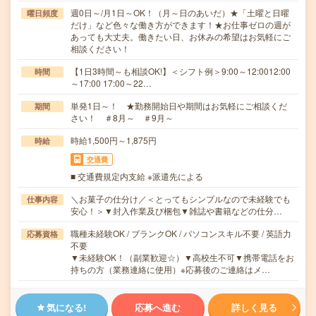
週0日～/月1日～OK！（月～日のあいだ）★「土曜と日曜
曜日頻度
だけ」など色々な働き方ができます！★お仕事ゼロの週が
あっても大丈夫。働きたい日、お休みの希望はお気軽にご
相談ください！
【1日3時間～も相談OK!】＜シフト例＞9:00～12:0012:00
時間
～17:00 17:00～22…
単発1日～！ ★勤務開始日や期間はお気軽にご相談くだ
期間
さい！ ＃8月～ ＃9月～
時給1,500円～1,875円
時給
交通費
■ 交通費規定内支給 ※派遣先による
＼お菓子の仕分け／＜とってもシンプルなので未経験でも
仕事内容
安心！＞▼封入作業及び梱包▼雑誌や書籍などの仕分…
職種未経験OK / ブランクOK / パソコンスキル不要 / 英語力
応募資格
不要
▼未経験OK！（副業歓迎☆）▼高校生不可▼携帯電話をお
持ちの方（業務連絡に使用）※応募後のご連絡はメ…
気になる!
応募へ進む
詳しく見る