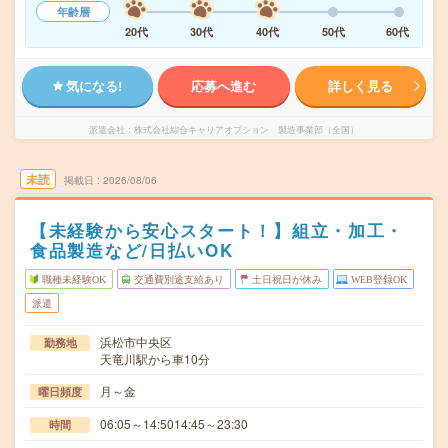
年齢層
20代
30代
40代
50代
60代
気になる!
応募へ進む
詳しく見る
派遣会社
株式会社綜合キャリアオプション 製造事業部（全国）
未読
掲載日
2026/08/06
【未経験から安心スタート！】組立・加工・
食品製造など/日払いOK
職種未経験OK
交通費別途支給あり
土日祝日が休み
WEB登録OK
派遣
浜松市中央区
勤務地
天竜川駅から車10分
月～金
曜日頻度
06:05～14:5014:45～23:30
時間