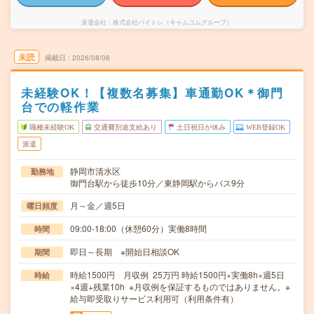
派遣会社
株式会社バイトレ（キャムコムグループ）
未読
掲載日
2026/08/06
未経験OK！【複数名募集】車通勤OK＊御門
台での軽作業
職種未経験OK
交通費別途支給あり
土日祝日が休み
WEB登録OK
派遣
静岡市清水区
勤務地
御門台駅から徒歩10分／東静岡駅からバス9分
月～金／週5日
曜日頻度
09:00-18:00（休憩60分）実働8時間
時間
即日～長期 ※開始日相談OK
期間
時給1500円 月収例 25万円 時給1500円×実働8h×週5日
時給
×4週+残業10h ※月収例を保証するものではありません。※
給与即受取りサービス利用可（利用条件有）