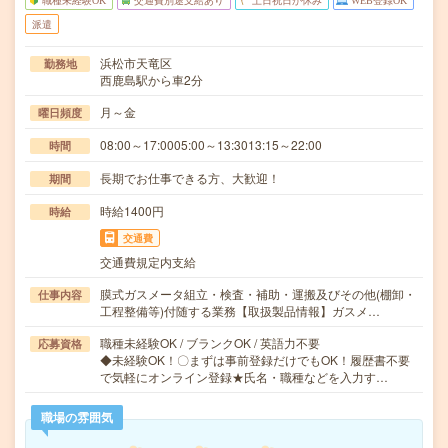
職種未経験OK
交通費別途支給あり
土日祝日が休み
WEB登録OK
派遣
浜松市天竜区
勤務地
西鹿島駅から車2分
月～金
曜日頻度
08:00～17:0005:00～13:3013:15～22:00
時間
長期でお仕事できる方、大歓迎！
期間
時給1400円
時給
交通費
交通費規定内支給
膜式ガスメータ組立・検査・補助・運搬及びその他(棚卸・
仕事内容
工程整備等)付随する業務【取扱製品情報】ガスメ…
職種未経験OK / ブランクOK / 英語力不要
応募資格
◆未経験OK！〇まずは事前登録だけでもOK！履歴書不要
で気軽にオンライン登録★氏名・職種などを入力す…
職場の雰囲気