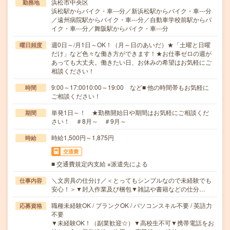
浜松市中央区
勤務地
浜松駅からバイク・車---分／新浜松駅からバイク・車---分
／遠州病院駅からバイク・車---分／自動車学校前駅からバ
イク・車---分／舞阪駅からバイク・車---分
週0日～/月1日～OK！（月～日のあいだ）★「土曜と日曜
曜日頻度
だけ」など色々な働き方ができます！★お仕事ゼロの週が
あっても大丈夫。働きたい日、お休みの希望はお気軽にご
相談ください！
9:00～17:0010:00～19:00 など■ 他の時間帯もお気軽に
時間
ご相談ください！
単発1日～！ ★勤務開始日や期間はお気軽にご相談くだ
期間
さい！ ＃8月～ ＃9月～
時給1,500円～1,875円
時給
交通費
■ 交通費規定内支給 ※派遣先による
＼文房具の仕分け／＜とってもシンプルなので未経験でも
仕事内容
安心！＞▼封入作業及び梱包▼雑誌や書籍などの仕分…
職種未経験OK / ブランクOK / パソコンスキル不要 / 英語力
応募資格
不要
▼未経験OK！（副業歓迎☆）▼高校生不可▼携帯電話をお