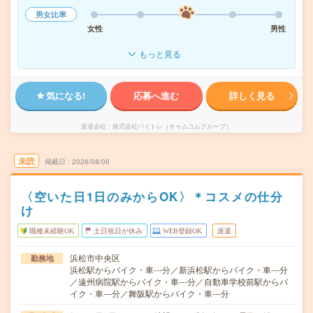
男女比率
女性
男性
もっと見る
気になる!
応募へ進む
詳しく見る
派遣会社
株式会社バイトレ（キャムコムグループ）
未読
掲載日
2026/08/06
〈空いた日1日のみからOK〉＊コスメの仕分
け
職種未経験OK
土日祝日が休み
WEB登録OK
派遣
浜松市中央区
勤務地
浜松駅からバイク・車---分／新浜松駅からバイク・車---分
／遠州病院駅からバイク・車---分／自動車学校前駅からバ
イク・車---分／舞阪駅からバイク・車---分