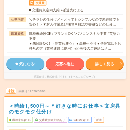
交通費
■ 交通費規定内支給 ※派遣先による
＼チラシの仕分け／＜とってもシンプルなので未経験でも
仕事内容
安心！＞▼封入作業及び梱包▼雑誌や書籍などの仕分…
職種未経験OK / ブランクOK / パソコンスキル不要 / 英語力
応募資格
不要
▼未経験OK！（副業歓迎☆）▼高校生不可▼携帯電話をお
持ちの方（業務連絡に使用）※応募後のご連絡はメ…
気になる!
応募へ進む
詳しく見る
派遣会社
株式会社バイトレ（キャムコムグループ）
未読
掲載日
2026/08/06
＜時給1,500円～＊好きな時にお仕事＞文房具
のモクモク仕分け
職種未経験OK
交通費別途支給あり
WEB登録OK
派遣