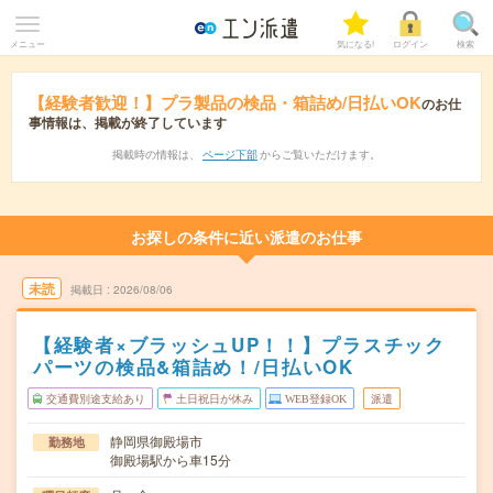
メニュー
気になる!
ログイン
検索
【経験者歓迎！】プラ製品の検品・箱詰め/日払いOK
のお仕
事情報は、掲載が終了しています
掲載時の情報は、
ページ下部
からご覧いただけます。
お探しの条件に近い派遣のお仕事
未読
掲載日
2026/08/06
【経験者×ブラッシュUP！！】プラスチック
パーツの検品&箱詰め！/日払いOK
交通費別途支給あり
土日祝日が休み
WEB登録OK
派遣
静岡県御殿場市
勤務地
御殿場駅から車15分