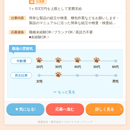
交通費
1ヶ月3万円を上限として実費支給
簡単な製品の組立や検査、梱包作業などをお願いします・
仕事内容
製品のマニュアルに沿った簡単な組立や検査・検査結…
職種未経験OK / ブランクOK / 英語力不要
応募資格
■未経験OK！
職場の雰囲気
年齢層
20代
30代
40代
50代
60代
男女比率
女性
男性
もっと見る
気になる!
応募へ進む
詳しく見る
派遣会社
株式会社リクルートスタッフィング