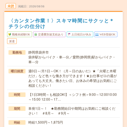
未読
掲載日
2026/08/06
〈カンタン作業！〉スキマ時間にサクッと＊
チラシの仕分け
職種未経験OK
交通費別途支給あり
土日祝日が休み
WEB登録OK
派遣
静岡県袋井市
勤務地
袋井駅からバイク・車---分／愛野(静岡県)駅からバイク・
車---分
週0日～/月1日～OK！（月～日のあいだ）★「火曜と木曜
曜日頻度
だけ」など色々な働き方ができます！★お仕事ゼロの週が
あっても大丈夫。働きたい日、お休みの希望はお気軽にご
相談ください！
【1日3時間～も相談OK!】＜シフト例＞9:00～12:0010:00
時間
～15:00 12:00～17…
単発1日～！ ★勤務開始日や期間はお気軽にご相談くだ
期間
さい！ ＃8月～ ＃9月～
時給1,500円～1,875円
時給