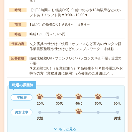
る！
【1日3時間～も相談OK!】午前中のみや18時以降などのシ
時間
フトあり！シフト例▼9:00～12:00▼…
1日だけの単発OK！＃8月～ ＃9月～
期間
時給1,500円～1,875円
時給
＼文房具の仕分け／快適！オフィスなど室内のカンタン軽
仕事内容
作業書類整理や仕分けなどのシンプルワーク！未経験…
職種未経験OK / ブランクOK / パソコンスキル不要 / 英語力
応募資格
不要
▼未経験OK！（副業歓迎☆）▼高校生不可▼携帯電話をお
持ちの方（業務連絡に使用）※応募後のご連絡はメ…
職場の雰囲気
年齢層
20代
30代
40代
50代
60代
男女比率
女性
男性
もっと見る