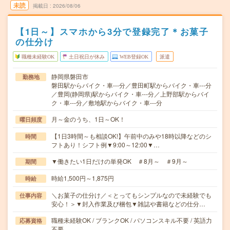
未読
掲載日
2026/08/06
【1日～】スマホから3分で登録完了＊お菓子
の仕分け
職種未経験OK
土日祝日が休み
WEB登録OK
派遣
静岡県磐田市
勤務地
磐田駅からバイク・車---分／豊田町駅からバイク・車---分
／豊岡(静岡県)駅からバイク・車---分／上野部駅からバイ
ク・車---分／敷地駅からバイク・車---分
月～金のうち、1日～OK！
曜日頻度
【1日3時間～も相談OK!】午前中のみや18時以降などのシ
時間
フトあり！シフト例▼9:00～12:00▼…
▼働きたい1日だけの単発OK ＃8月～ ＃9月～
期間
時給1,500円～1,875円
時給
＼お菓子の仕分け／＜とってもシンプルなので未経験でも
仕事内容
安心！＞▼封入作業及び梱包▼雑誌や書籍などの仕分…
職種未経験OK / ブランクOK / パソコンスキル不要 / 英語力
応募資格
不要