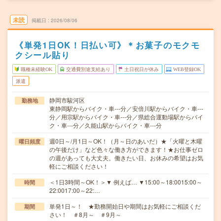
未読
掲載日
2026/08/06
《単発1日OK！日払い可》＊お菓子のモクモ
クシール貼り
職種未経験OK
交通費別途支給あり
土日祝日が休み
WEB登録OK
派遣
静岡市駿河区
勤務地
東静岡駅からバイク・車---分／安倍川駅からバイク・車---
分／用宗駅からバイク・車---分／県総合運動場駅からバイ
ク・車---分／久能山駅からバイク・車---分
週0日～/月1日～OK！（月～日のあいだ）★「火曜と木曜
曜日頻度
の午後だけ」など色々な働き方ができます！★お仕事ゼロ
の週があっても大丈夫。働きたい日、お休みの希望はお気
軽にご相談ください！
＜1日3時間～OK！＞▼ 例えば… ▼15:00～18:0015:00～
時間
22:0017:00～22:…
単発1日～！ ★勤務開始日や期間はお気軽にご相談くだ
期間
さい！ ＃8月～ ＃9月～