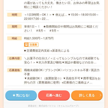
の週があっても大丈夫。働きたい日、お休みの希望はお気
軽にご相談ください！
＜1日3時間～OK！＞▼ 例えば… ▼15:00～18:0015:00～
時間
22:0017:00～22:…
単発1日～！ ★勤務開始日や期間はお気軽にご相談くだ
期間
さい！ ＃8月～ ＃9月～
時給1,500円～1,875円
時給
交通費
■ 交通費規定内支給 ※派遣先による
＼お菓子の仕分け／＜とってもシンプルなので未経験でも
仕事内容
安心！＞▼封入作業及び梱包▼雑誌や書籍などの仕分…
職種未経験OK / ブランクOK / パソコンスキル不要 / 英語力
応募資格
不要
▼未経験OK！（副業歓迎☆）▼高校生不可▼携帯電話をお
持ちの方（業務連絡に使用）※応募後のご連絡はメ…
気になる!
応募へ進む
詳しく見る
派遣会社
株式会社バイトレ（キャムコムグループ）