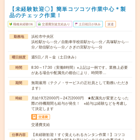
【未経験歓迎〇】簡単コツコツ作業中心＊製
品のチェック作業！
職種未経験OK
交通費別途支給あり
土日祝日が休み
派遣
浜松市中央区
勤務地
浜松駅から---分／自動車学校前駅から---分／高塚駅から---
分／助信駅から---分／さぎの宮駅から---分
週5日／月～金（土日休み）
曜日頻度
8:30～17:30（実働8時間）※上記は一例です。業務上必要
時間
がある場合や配属先の都合により、時間帯…
無期雇用（テクノ・サービスの正社員として勤務いただき
期間
ます）
月給19万2000円～24万2000円 ★配属先が変更となった
時給
際の待機期間も給与が発生！ ※給与は経験などを考慮し
て決定します
交通費
交通費支給
【未経験歓迎！すぐ覚えられるカンタン作業！】コツコ
仕事内容
ツ・モクモク作業が好きな方にピッタリのお仕事です！…