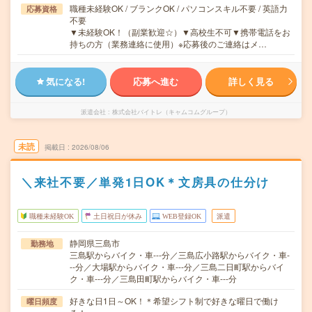
職種未経験OK / ブランクOK / パソコンスキル不要 / 英語力
応募資格
不要
▼未経験OK！（副業歓迎☆）▼高校生不可▼携帯電話をお
持ちの方（業務連絡に使用）※応募後のご連絡はメ…
気になる!
応募へ進む
詳しく見る
派遣会社
株式会社バイトレ（キャムコムグループ）
未読
掲載日
2026/08/06
＼来社不要／単発1日OK＊文房具の仕分け
職種未経験OK
土日祝日が休み
WEB登録OK
派遣
静岡県三島市
勤務地
三島駅からバイク・車---分／三島広小路駅からバイク・車-
--分／大場駅からバイク・車---分／三島二日町駅からバイ
ク・車---分／三島田町駅からバイク・車---分
好きな日1日～OK！＊希望シフト制で好きな曜日で働け
曜日頻度