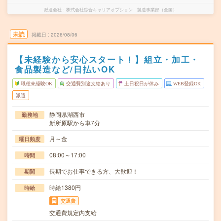
派遣会社
株式会社綜合キャリアオプション 製造事業部（全国）
未読
掲載日
2026/08/06
【未経験から安心スタート！】組立・加工・
食品製造など/日払いOK
職種未経験OK
交通費別途支給あり
土日祝日が休み
WEB登録OK
派遣
静岡県湖西市
勤務地
新所原駅から車7分
月～金
曜日頻度
08:00～17:00
時間
長期でお仕事できる方、大歓迎！
期間
時給1380円
時給
交通費
交通費規定内支給