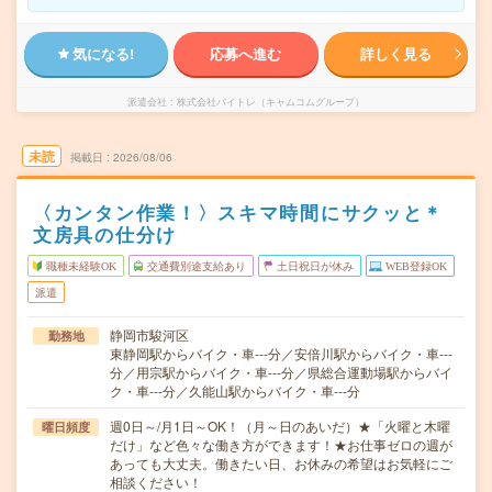
気になる!
応募へ進む
詳しく見る
派遣会社
株式会社バイトレ（キャムコムグループ）
未読
掲載日
2026/08/06
〈カンタン作業！〉スキマ時間にサクッと＊
文房具の仕分け
職種未経験OK
交通費別途支給あり
土日祝日が休み
WEB登録OK
派遣
静岡市駿河区
勤務地
東静岡駅からバイク・車---分／安倍川駅からバイク・車---
分／用宗駅からバイク・車---分／県総合運動場駅からバイ
ク・車---分／久能山駅からバイク・車---分
週0日～/月1日～OK！（月～日のあいだ）★「火曜と木曜
曜日頻度
だけ」など色々な働き方ができます！★お仕事ゼロの週が
あっても大丈夫。働きたい日、お休みの希望はお気軽にご
相談ください！