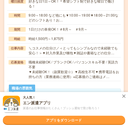
好きな日1日～OK！＊希望シフト制で好きな曜日で働け
曜日頻度
る！
9:00～18:00 など他にも▼10:00～19:00▼18:00～21:00な
時間
どのシフトあり！お…
1日だけの単発OK！＃8月～ ＃9月～
期間
時給1,500円～1,875円
時給
＼コスメの仕分け／＜とってもシンプルなので未経験でも
仕事内容
安心！＞▼封入作業及び梱包▼雑誌や書籍などの仕分…
職種未経験OK / ブランクOK / パソコンスキル不要 / 英語力
応募資格
不要
▼未経験OK！（副業歓迎☆）▼高校生不可▼携帯電話をお
持ちの方（業務連絡に使用）※応募後のご連絡はメ…
職場の雰囲気
大人気！
年齢層
エン派遣アプリ
20代
30代
40代
50代
60代
派遣のお仕事情報がたくさん！プッシュ通知で受け取ろう！
男女比率
アプリをダウンロード
女性
男性