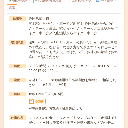
職種未経験OK
交通費別途支給あり
土日祝日が休み
WEB登録OK
派遣
静岡県富士市
勤務地
富士駅からバイク・車---分／新富士(静岡県)駅からバイ
ク・車---分／富士川駅からバイク・車---分／吉原駅からバ
イク・車---分／入山瀬駅からバイク・車---分
週0日～/月1日～OK！（月～日のあいだ）★「火曜と木曜
曜日頻度
の午後だけ」など色々な働き方ができます！★お仕事ゼロ
の週があっても大丈夫。働きたい日、お休みの希望はお気
軽にご相談ください！
＜1日3時間～OK！＞▼ 例えば… ▼15:00～18:0015:00～
時間
22:0017:00～22:…
単発1日～！ ★勤務開始日や期間はお気軽にご相談くだ
期間
さい！ ＃8月～ ＃9月～
時給1,500円～1,875円
時給
交通費
■ 交通費規定内支給 ※派遣先による
＼コスメの仕分け／＜とってもシンプルなので未経験でも
仕事内容
安心！＞▼封入作業及び梱包▼雑誌や書籍などの仕分…