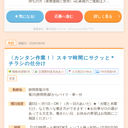
持ちの方（業務連絡に使用）※応募後のご連絡はメ…
気になる!
応募へ進む
詳しく見る
派遣会社
株式会社バイトレ（キャムコムグループ）
未読
掲載日
2026/08/06
〈カンタン作業！〉スキマ時間にサクッと＊
チラシの仕分け
職種未経験OK
交通費別途支給あり
土日祝日が休み
WEB登録OK
派遣
静岡県菊川市
勤務地
菊川(静岡県)駅からバイク・車---分
週0日～/月1日～OK！（月～日のあいだ）★「火曜と木曜
曜日頻度
だけ」など色々な働き方ができます！★お仕事ゼロの週が
あっても大丈夫。働きたい日、お休みの希望はお気軽にご
相談ください！
【1日3時間～も相談OK!】＜シフト例＞9:00～12:0010:00
時間