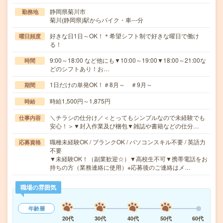
静岡県菊川市
勤務地
菊川(静岡県)駅からバイク・車---分
好きな日1日～OK！＊希望シフト制で好きな曜日で働け
曜日頻度
る！
9:00～18:00 など他にも▼10:00～19:00▼18:00～21:00な
時間
どのシフトあり！お…
1日だけの単発OK！＃8月～ ＃9月～
期間
時給1,500円～1,875円
時給
＼チラシの仕分け／＜とってもシンプルなので未経験でも
仕事内容
安心！＞▼封入作業及び梱包▼雑誌や書籍などの仕分…
職種未経験OK / ブランクOK / パソコンスキル不要 / 英語力
応募資格
不要
▼未経験OK！（副業歓迎☆）▼高校生不可▼携帯電話をお
持ちの方（業務連絡に使用）※応募後のご連絡はメ…
職場の雰囲気
年齢層
20代
30代
40代
50代
60代