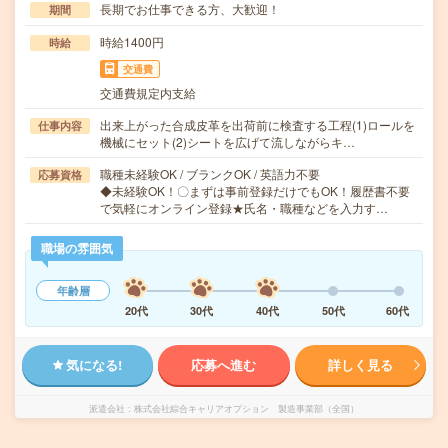
長期でお仕事できる方、大歓迎！
期間
時給1400円
時給
交通費
交通費規定内支給
出来上がった合成皮革を出荷前に検査する工程(1)ロールを
仕事内容
機械にセット(2)シートを広げて流しながらキ…
職種未経験OK / ブランクOK / 英語力不要
応募資格
◆未経験OK！〇まずは事前登録だけでもOK！履歴書不要
で気軽にオンライン登録★氏名・職種などを入力す…
職場の雰囲気
年齢層
20代
30代
40代
50代
60代
気になる!
応募へ進む
詳しく見る
派遣会社
株式会社綜合キャリアオプション 製造事業部（全国）