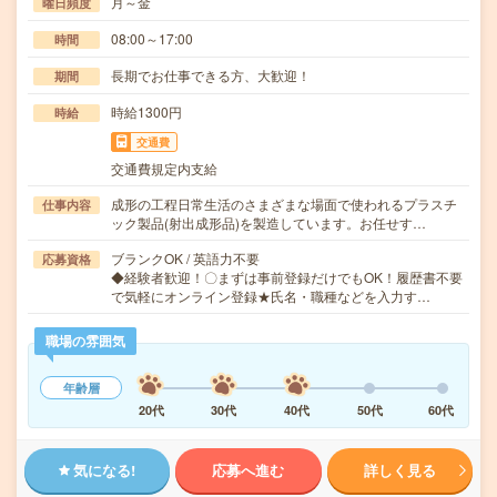
月～金
曜日頻度
08:00～17:00
時間
長期でお仕事できる方、大歓迎！
期間
時給1300円
時給
交通費
交通費規定内支給
成形の工程日常生活のさまざまな場面で使われるプラスチ
仕事内容
ック製品(射出成形品)を製造しています。お任せす…
ブランクOK / 英語力不要
応募資格
◆経験者歓迎！〇まずは事前登録だけでもOK！履歴書不要
で気軽にオンライン登録★氏名・職種などを入力す…
職場の雰囲気
年齢層
20代
30代
40代
50代
60代
気になる!
応募へ進む
詳しく見る