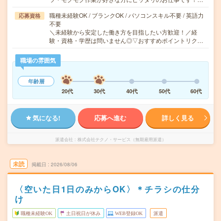
職種未経験OK / ブランクOK / パソコンスキル不要 / 英語力
応募資格
不要
＼未経験から安定した働き方を目指したい方歓迎！／経
験・資格・学歴は問いません◎▽おすすめポイントリク…
職場の雰囲気
年齢層
20代
30代
40代
50代
60代
気になる!
応募へ進む
詳しく見る
派遣会社
株式会社テクノ・サービス（無期雇用派遣）
未読
掲載日
2026/08/06
〈空いた日1日のみからOK〉＊チラシの仕分
け
職種未経験OK
土日祝日が休み
WEB登録OK
派遣