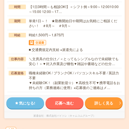
【1日3時間～も相談OK!】＜シフト例＞9:00～12:0010:00
時間
～15:00 12:00～17…
単発1日～！ ★勤務開始日や期間はお気軽にご相談くだ
期間
さい！ ＃8月～ ＃9月～
時給1,500円～1,875円
時給
交通費
■ 交通費規定内支給 ※派遣先による
＼文房具の仕分け／＜とってもシンプルなので未経験でも
仕事内容
安心！＞▼封入作業及び梱包▼雑誌や書籍などの仕分…
職種未経験OK / ブランクOK / パソコンスキル不要 / 英語力
応募資格
不要
▼未経験OK！（副業歓迎☆）▼高校生不可▼携帯電話をお
持ちの方（業務連絡に使用）※応募後のご連絡はメ…
気になる!
応募へ進む
詳しく見る
派遣会社
株式会社バイトレ（キャムコムグループ）