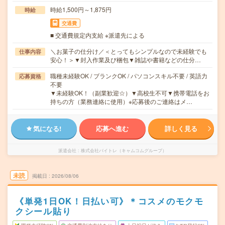
時給1,500円～1,875円
時給
交通費
■ 交通費規定内支給 ※派遣先による
＼お菓子の仕分け／＜とってもシンプルなので未経験でも
仕事内容
安心！＞▼封入作業及び梱包▼雑誌や書籍などの仕分…
職種未経験OK / ブランクOK / パソコンスキル不要 / 英語力
応募資格
不要
▼未経験OK！（副業歓迎☆）▼高校生不可▼携帯電話をお
持ちの方（業務連絡に使用）※応募後のご連絡はメ…
気になる!
応募へ進む
詳しく見る
派遣会社
株式会社バイトレ（キャムコムグループ）
未読
掲載日
2026/08/06
《単発1日OK！日払い可》＊コスメのモクモ
クシール貼り