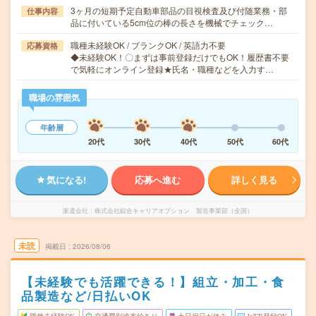
3ヶ月の短期予定自動車部品の目視検査及び付随業務・部
仕事内容
品に付いている5cm位の棒の長さを機械でチェック…
職種未経験OK / ブランクOK / 英語力不要
応募資格
◆未経験OK！〇まずは事前登録だけでもOK！履歴書不要
で気軽にオンライン登録★氏名・職種などを入力す…
職場の雰囲気
年齢層
20代
30代
40代
50代
60代
気になる!
応募へ進む
詳しく見る
派遣会社
株式会社綜合キャリアオプション 製造事業部（全国）
未読
掲載日
2026/08/06
【未経験でも活躍できる！】組立・加工・食
品製造など/日払いOK