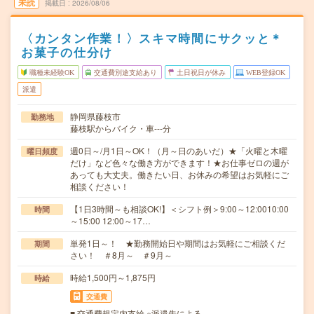
未読
掲載日
2026/08/06
〈カンタン作業！〉スキマ時間にサクッと＊
お菓子の仕分け
職種未経験OK
交通費別途支給あり
土日祝日が休み
WEB登録OK
派遣
静岡県藤枝市
勤務地
藤枝駅からバイク・車---分
週0日～/月1日～OK！（月～日のあいだ）★「火曜と木曜
曜日頻度
だけ」など色々な働き方ができます！★お仕事ゼロの週が
あっても大丈夫。働きたい日、お休みの希望はお気軽にご
相談ください！
【1日3時間～も相談OK!】＜シフト例＞9:00～12:0010:00
時間
～15:00 12:00～17…
単発1日～！ ★勤務開始日や期間はお気軽にご相談くだ
期間
さい！ ＃8月～ ＃9月～
時給1,500円～1,875円
時給
交通費
■ 交通費規定内支給 ※派遣先による