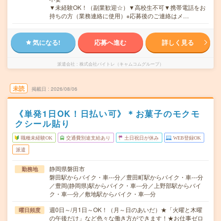
▼未経験OK！（副業歓迎☆）▼高校生不可▼携帯電話をお
持ちの方（業務連絡に使用）※応募後のご連絡はメ…
気になる!
応募へ進む
詳しく見る
派遣会社
株式会社バイトレ（キャムコムグループ）
未読
掲載日
2026/08/06
《単発1日OK！日払い可》＊お菓子のモクモ
クシール貼り
職種未経験OK
交通費別途支給あり
土日祝日が休み
WEB登録OK
派遣
静岡県磐田市
勤務地
磐田駅からバイク・車---分／豊田町駅からバイク・車---分
／豊岡(静岡県)駅からバイク・車---分／上野部駅からバイ
ク・車---分／敷地駅からバイク・車---分
週0日～/月1日～OK！（月～日のあいだ）★「火曜と木曜
曜日頻度
の午後だけ」など色々な働き方ができます！★お仕事ゼロ