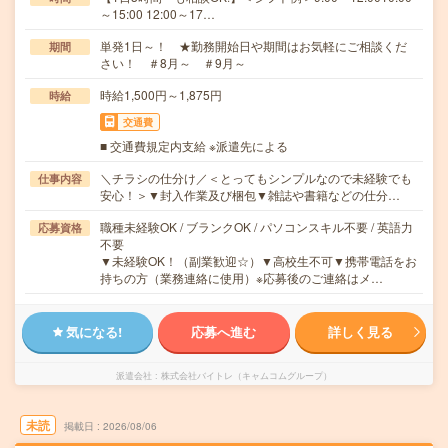
～15:00 12:00～17…
単発1日～！ ★勤務開始日や期間はお気軽にご相談くだ
期間
さい！ ＃8月～ ＃9月～
時給1,500円～1,875円
時給
交通費
■ 交通費規定内支給 ※派遣先による
＼チラシの仕分け／＜とってもシンプルなので未経験でも
仕事内容
安心！＞▼封入作業及び梱包▼雑誌や書籍などの仕分…
職種未経験OK / ブランクOK / パソコンスキル不要 / 英語力
応募資格
不要
▼未経験OK！（副業歓迎☆）▼高校生不可▼携帯電話をお
持ちの方（業務連絡に使用）※応募後のご連絡はメ…
気になる!
応募へ進む
詳しく見る
派遣会社
株式会社バイトレ（キャムコムグループ）
未読
掲載日
2026/08/06