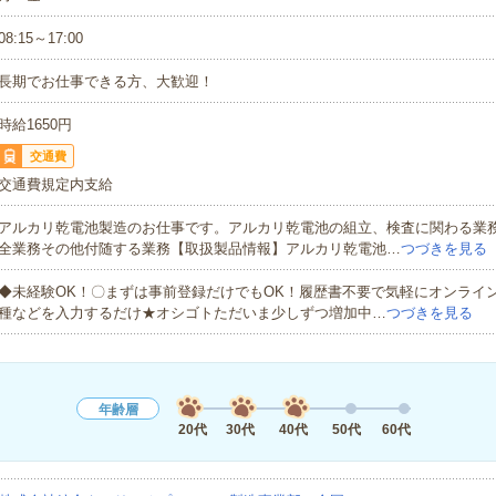
08:15～17:00
長期でお仕事できる方、大歓迎！
時給1650円
交通費
交通費規定内支給
アルカリ乾電池製造のお仕事です。アルカリ乾電池の組立、検査に関わる業
全業務その他付随する業務【取扱製品情報】アルカリ乾電池…
つづきを見る
◆未経験OK！〇まずは事前登録だけでもOK！履歴書不要で気軽にオンライ
種などを入力するだけ★オシゴトただいま少しずつ増加中…
つづきを見る
年齢層
20代
30代
40代
50代
60代