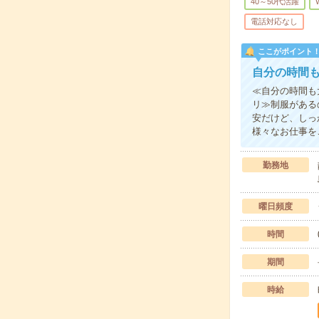
40～50代活躍
電話対応なし
ここがポイント
自分の時間
≪自分の時間も
リ≫制服がある
安だけど、しっ
様々なお仕事を
勤務地
曜日頻度
時間
期間
時給