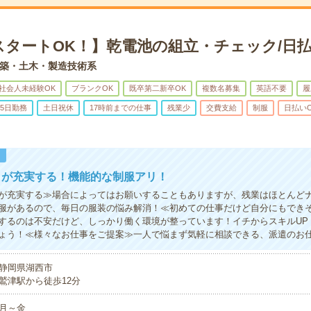
スタートOK！】乾電池の組立・チェック/日払
築・土木・製造技術系
社会人未経験OK
ブランクOK
既卒第二新卒OK
複数名募集
英語不要
履
5日勤務
土日祝休
17時前までの仕事
残業少
交費支給
制服
日払い
！
トが充実する！機能的な制服アリ！
が充実する≫場合によってはお願いすることもありますが、残業はほとんど
服があるので、毎日の服装の悩み解消！≪初めての仕事だけど自分にもでき
するのは不安だけど、しっかり働く環境が整っています！イチからスキルUP
ょう！≪様々なお仕事をご提案≫一人で悩まず気軽に相談できる、派遣のお
静岡県湖西市
鷲津駅から徒歩12分
月～金