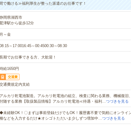
間で働ける≫福利厚生が整った派遣のお仕事です！
静岡県湖西市
鷲津駅から徒歩12分
月～金
08:15～17:0016:45～00:4500:30～08:30
長期でお仕事できる方、大歓迎！
時給1650円
交通費
交通費規定内支給
アルカリ乾電池製造。アルカリ乾電池の組立、検査に関わる業務、機械復旧
付随する業務【取扱製品情報】アルカリ乾電池≪待遇・福利…
つづきを見る
◆未経験OK！〇まずは事前登録だけでもOK！履歴書不要で気軽にオンライ
種などを入力するだけ★オシゴトただいま少しずつ増加中…
つづきを見る