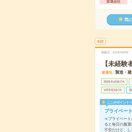
派遣会社
気
未読
掲載日
2026/08/06
【未経験
製造・建
派遣先
職種未経験OK
WEB登録OK
週
ここがポイント
プライベー
≪プライベート
ると毎日の服選
不安だけど、し