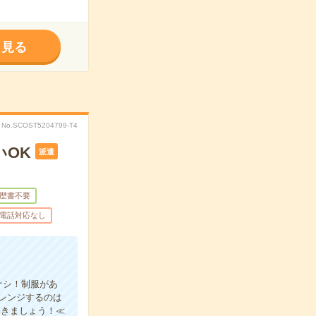
く見る
No.SCOST5204799-T4
いOK
派遣
歴書不要
電話対応なし
ナシ！制服があ
レンジするのは
いきましょう！≪