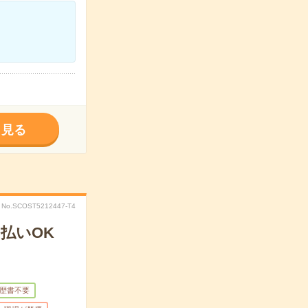
く見る
No.SCOST5212447-T4
払いOK
歴書不要