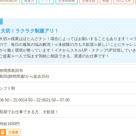
WEB登録OK
残業少
シフト
交替制勤務
交費支給
制服
日払いOK
！
も大切！ラクラク制服アリ！
大切≫残業はほとんどナシ！場合によってはお願いすることもあります！≪
ので、毎日の服装の悩み解消！≪未経験の方も大歓迎≫新しいことにチャレ
かり働く環境が整っています！イチからスキルUP・ステップUP目指してい
ご提案≫一人で悩まず気軽に相談できる、派遣のお仕事です！
静岡県島田市
島田(静岡県)駅から徒歩15分
シフト制
06:50～15:0014:50～22:0021:50～07:00
長期でお仕事できる方、大歓迎！
時給1650円
交通費