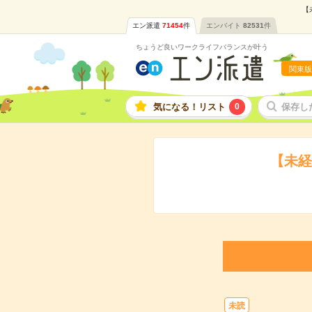
【
エン派遣
71454
件
エンバイト
82531
件
ちょうど良いワークライフバランスが叶う
関東版
気になる！リスト
0
保存し
【未経
未読