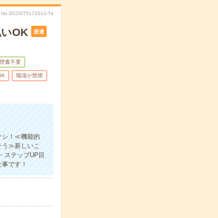
No.SCOST5173313-T4
いOK
派遣
歴書不要
OK
職場が禁煙
ナシ！≪機能的
そう≫新しいこ
・ステップUP目
仕事です！