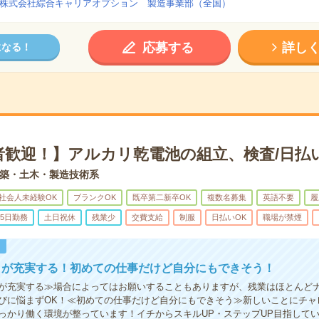
株式会社綜合キャリアオプション 製造事業部（全国）
応募する
詳し
になる！
者歓迎！】アルカリ乾電池の組立、検査/日払
築・土木・製造技術系
社会人未経験OK
ブランクOK
既卒第二新卒OK
複数名募集
英語不要
履
5日勤務
土日祝休
残業少
交費支給
制服
日払いOK
職場が禁煙
！
トが充実する！初めての仕事だけど自分にもできそう！
が充実する≫場合によってはお願いすることもありますが、残業はほとんど
びに悩まずOK！≪初めての仕事だけど自分にもできそう≫新しいことにチャ
っかり働く環境が整っています！イチからスキルUP・ステップUP目指して