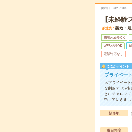
掲載日
2026/08/06
【未経験
製造・建
派遣先
職種未経験OK
WEB登録OK
週
電話対応なし
ここがポイント
プライベー
≪プライベート
な制服アリ≫制
とにチャレンジ
指していきまし
勤務地
曜日頻度