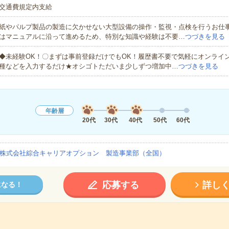
交通費規定内支給
紙やパルプ製品の製造に欠かせない大型設備の操作・監視・点検を行うお仕
はマニュアルに沿って進めるため、特別な知識や経験は不要…
つづきを見る
◆未経験OK！〇まずは事前登録だけでもOK！履歴書不要で気軽にオンライ
種などを入力するだけ★オシゴトただいま少しずつ増加中…
つづきを見る
年齢層
20代
30代
40代
50代
60代
株式会社綜合キャリアオプション 製造事業部（全国）
応募する
詳し
になる！