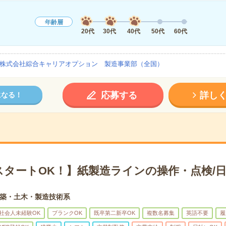
年齢層
20代
30代
40代
50代
60代
株式会社綜合キャリアオプション 製造事業部（全国）
応募する
詳し
になる！
スタートOK！】紙製造ラインの操作・点検/日
築・土木・製造技術系
社会人未経験OK
ブランクOK
既卒第二新卒OK
複数名募集
英語不要
履