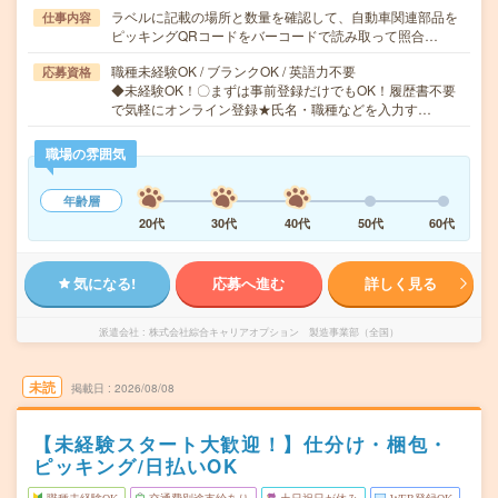
ラベルに記載の場所と数量を確認して、自動車関連部品を
仕事内容
ピッキングQRコードをバーコードで読み取って照合…
職種未経験OK / ブランクOK / 英語力不要
応募資格
◆未経験OK！〇まずは事前登録だけでもOK！履歴書不要
で気軽にオンライン登録★氏名・職種などを入力す…
職場の雰囲気
年齢層
20代
30代
40代
50代
60代
気になる!
応募へ進む
詳しく見る
派遣会社
株式会社綜合キャリアオプション 製造事業部（全国）
未読
掲載日
2026/08/08
【未経験スタート大歓迎！】仕分け・梱包・
ピッキング/日払いOK