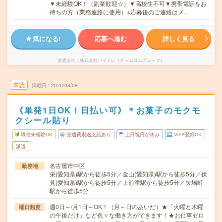
▼未経験OK！（副業歓迎☆）▼高校生不可▼携帯電話をお
持ちの方（業務連絡に使用）※応募後のご連絡はメ…
気になる!
応募へ進む
詳しく見る
派遣会社
株式会社バイトレ（キャムコムグループ）
未読
掲載日
2026/08/08
《単発1日OK！日払い可》＊お菓子のモクモ
クシール貼り
職種未経験OK
交通費別途支給あり
土日祝日が休み
WEB登録OK
派遣
名古屋市中区
勤務地
栄(愛知県)駅から徒歩5分／金山(愛知県)駅から徒歩5分／伏
見(愛知県)駅から徒歩5分／上前津駅から徒歩5分／矢場町
駅から徒歩5分
週0日～/月1日～OK！（月～日のあいだ）★「火曜と木曜
曜日頻度
の午後だけ」など色々な働き方ができます！★お仕事ゼロ