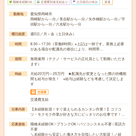
職種未経験OK
交通費別途支給あり
土日祝日が休み
派遣
愛知県岡崎市
勤務地
岡崎駅から---分／美合駅から---分／矢作橋駅から---分／宇
頭駅から---分／六名駅から---分
週5日／月～金（土日休み）
曜日頻度
8:30～17:30（実働8時間）※上記は一例です。業務上必要
時間
がある場合や配属先の都合により、時間帯…
無期雇用（テクノ・サービスの正社員として勤務いただき
期間
ます）
月給20万円～25万円 ★配属先が変更となった際の待機期
時給
間も給与が発生！ ※給与は経験などを考慮して決定しま
す
交通費
交通費支給
【未経験歓迎！すぐ覚えられるカンタン作業！】コツコ
仕事内容
ツ・モクモク作業が好きな方にピッタリのお仕事です！…
職種未経験OK / ブランクOK / パソコンスキル不要 / 英語力
応募資格
不要
＼未経験から安定した働き方を目指したい方歓迎！／経