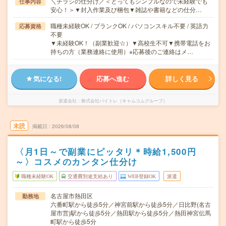
＼チラシの仕分け／＜とってもシンプルなので未経験でも
仕事内容
安心！＞▼封入作業及び梱包▼雑誌や書籍などの仕分…
職種未経験OK / ブランクOK / パソコンスキル不要 / 英語力
応募資格
不要
▼未経験OK！（副業歓迎☆）▼高校生不可▼携帯電話をお
持ちの方（業務連絡に使用）※応募後のご連絡はメ…
気になる!
応募へ進む
詳しく見る
派遣会社
株式会社バイトレ（キャムコムグループ）
未読
掲載日
2026/08/08
〈月1日～で副業にピッタリ＊時給1,500円
～〉コスメのカンタン仕分け
職種未経験OK
交通費別途支給あり
WEB登録OK
派遣
名古屋市熱田区
勤務地
六番町駅から徒歩5分／神宮前駅から徒歩5分／日比野(名古
屋市営)駅から徒歩5分／熱田駅から徒歩5分／熱田神宮伝馬
町駅から徒歩5分