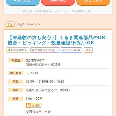
派遣会社
株式会社綜合キャリアオプション 製造事業部（全国）
未読
掲載日
2026/08/08
【未経験の方も安心○】くるま関連部品のQR
照合・ピッキング・数量確認/日払いOK
職種未経験OK
交通費別途支給あり
WEB登録OK
派遣
愛知県岡崎市
勤務地
岡崎公園前駅から車25分
シフト制
曜日頻度
09:00～17:3008:00～16:30
時間
長期でお仕事できる方、大歓迎！
期間
時給1400円
時給
交通費
交通費規定内支給