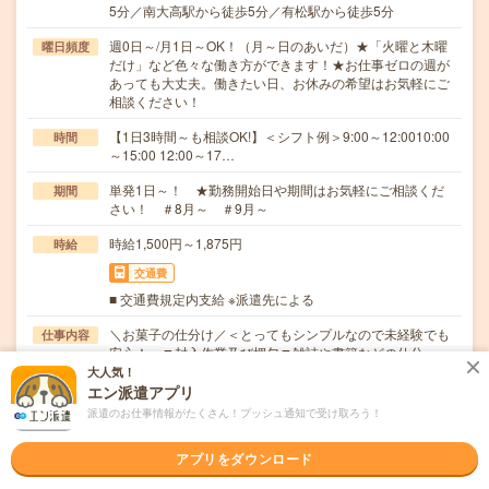
5分／南大高駅から徒歩5分／有松駅から徒歩5分
週0日～/月1日～OK！（月～日のあいだ）★「火曜と木曜
曜日頻度
だけ」など色々な働き方ができます！★お仕事ゼロの週が
あっても大丈夫。働きたい日、お休みの希望はお気軽にご
相談ください！
【1日3時間～も相談OK!】＜シフト例＞9:00～12:0010:00
時間
～15:00 12:00～17…
単発1日～！ ★勤務開始日や期間はお気軽にご相談くだ
期間
さい！ ＃8月～ ＃9月～
時給1,500円～1,875円
時給
交通費
■ 交通費規定内支給 ※派遣先による
＼お菓子の仕分け／＜とってもシンプルなので未経験でも
仕事内容
安心！＞▼封入作業及び梱包▼雑誌や書籍などの仕分…
大人気！
職種未経験OK / ブランクOK / パソコンスキル不要 / 英語力
応募資格
エン派遣アプリ
不要
派遣のお仕事情報がたくさん！プッシュ通知で受け取ろう！
▼未経験OK！（副業歓迎☆）▼高校生不可▼携帯電話をお
持ちの方（業務連絡に使用）※応募後のご連絡はメ…
アプリをダウンロード