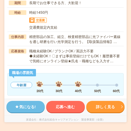
長期でお仕事できる方、大歓迎！
期間
時給1450円
時給
交通費
交通費規定内支給
精密部品の加工、組立、検査精密部品に光ファイバー素線
仕事内容
を通し研磨を行い光学測定を行う。【取扱製品情報】…
職種未経験OK / ブランクOK / 英語力不要
応募資格
◆未経験OK！〇まずは事前登録だけでもOK！履歴書不要
で気軽にオンライン登録★氏名・職種などを入力す…
職場の雰囲気
年齢層
20代
30代
40代
50代
60代
気になる!
応募へ進む
詳しく見る
派遣会社
株式会社綜合キャリアオプション 製造事業部（全国）