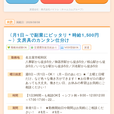
派遣会社
株式会社バイトレ（キャムコムグループ）
未読
掲載日
2026/08/08
〈月1日～で副業にピッタリ＊時給1,500円
～〉文房具のカンタン仕分け
職種未経験OK
交通費別途支給あり
WEB登録OK
派遣
名古屋市昭和区
勤務地
八事駅から徒歩5分／御器所駅から徒歩5分／桜山駅から徒
歩5分／いりなか駅から徒歩5分／川名駅から徒歩5分
週0日～/月1日～OK！（月～日のあいだ）★「土曜と日曜
曜日頻度
だけ」など色々な働き方ができます！★お仕事ゼロの週が
あっても大丈夫。働きたい日、お休みの希望はお気軽にご
相談ください！
【1日3時間～も相談OK!】＜シフト例＞9:00～12:0012:00
時間
～17:00 17:00～22…
単発1日～！ ★勤務開始日や期間はお気軽にご相談くだ
期間
さい！ ＃8月～ ＃9月～