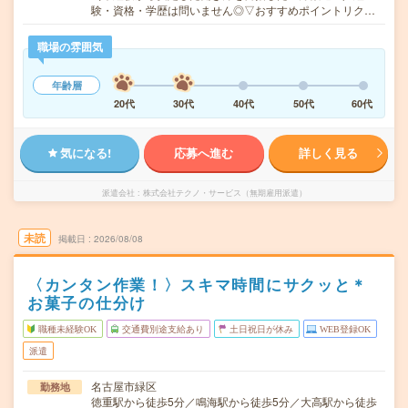
験・資格・学歴は問いません◎▽おすすめポイントリク…
職場の雰囲気
年齢層
20代
30代
40代
50代
60代
気になる!
応募へ進む
詳しく見る
派遣会社
株式会社テクノ・サービス（無期雇用派遣）
未読
掲載日
2026/08/08
〈カンタン作業！〉スキマ時間にサクッと＊
お菓子の仕分け
職種未経験OK
交通費別途支給あり
土日祝日が休み
WEB登録OK
派遣
名古屋市緑区
勤務地
徳重駅から徒歩5分／鳴海駅から徒歩5分／大高駅から徒歩