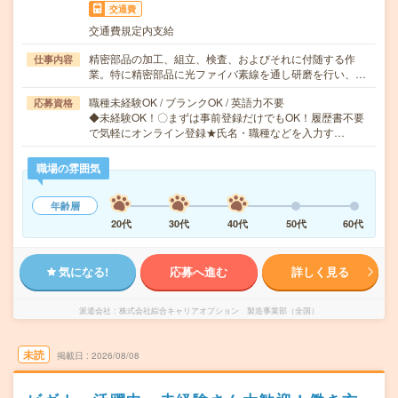
交通費
交通費規定内支給
精密部品の加工、組立、検査、およびそれに付随する作
仕事内容
業。特に精密部品に光ファイバ素線を通し研磨を行い、…
職種未経験OK / ブランクOK / 英語力不要
応募資格
◆未経験OK！〇まずは事前登録だけでもOK！履歴書不要
で気軽にオンライン登録★氏名・職種などを入力す…
職場の雰囲気
年齢層
20代
30代
40代
50代
60代
気になる!
応募へ進む
詳しく見る
派遣会社
株式会社綜合キャリアオプション 製造事業部（全国）
未読
掲載日
2026/08/08