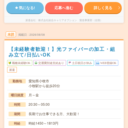
気になる!
応募へ進む
詳しく見る
派遣会社
株式会社綜合キャリアオプション 製造事業部（全国）
未読
掲載日
2026/08/08
【未経験者歓迎！】光ファイバーの加工・組
み立て/日払いOK
職種未経験OK
交通費別途支給あり
土日祝日が休み
WEB登録OK
派遣
愛知県小牧市
勤務地
小牧駅から徒歩20分
月～金
曜日頻度
20:30～05:00
時間
長期でお仕事できる方、大歓迎！
期間
時給1450～1813円
時給