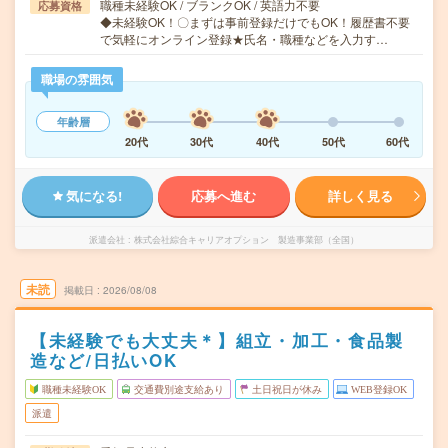
職種未経験OK / ブランクOK / 英語力不要
応募資格
◆未経験OK！〇まずは事前登録だけでもOK！履歴書不要
で気軽にオンライン登録★氏名・職種などを入力す…
職場の雰囲気
年齢層
20代
30代
40代
50代
60代
気になる!
応募へ進む
詳しく見る
派遣会社
株式会社綜合キャリアオプション 製造事業部（全国）
未読
掲載日
2026/08/08
【未経験でも大丈夫＊】組立・加工・食品製
造など/日払いOK
職種未経験OK
交通費別途支給あり
土日祝日が休み
WEB登録OK
派遣