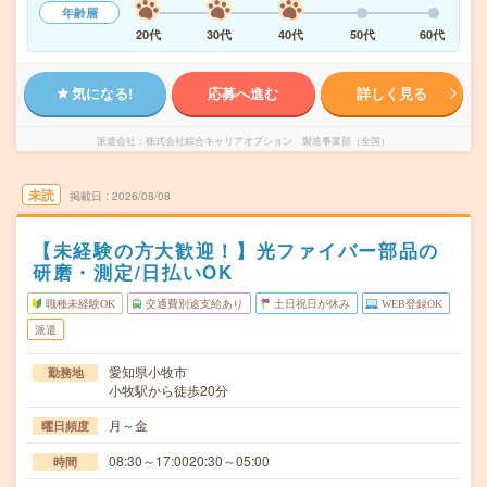
年齢層
20代
30代
40代
50代
60代
気になる!
応募へ進む
詳しく見る
派遣会社
株式会社綜合キャリアオプション 製造事業部（全国）
未読
掲載日
2026/08/08
【未経験の方大歓迎！】光ファイバー部品の
研磨・測定/日払いOK
職種未経験OK
交通費別途支給あり
土日祝日が休み
WEB登録OK
派遣
愛知県小牧市
勤務地
小牧駅から徒歩20分
月～金
曜日頻度
08:30～17:0020:30～05:00
時間