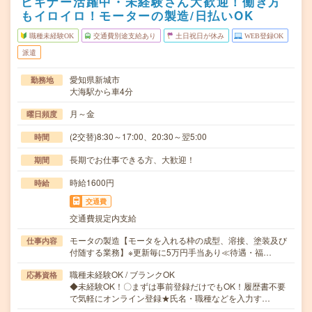
ビギナー活躍中・未経験さん大歓迎！働き方
もイロイロ！モーターの製造/日払いOK
職種未経験OK
交通費別途支給あり
土日祝日が休み
WEB登録OK
派遣
愛知県新城市
勤務地
大海駅から車4分
月～金
曜日頻度
(2交替)8:30～17:00、20:30～翌5:00
時間
長期でお仕事できる方、大歓迎！
期間
時給1600円
時給
交通費
交通費規定内支給
モータの製造【モータを入れる枠の成型、溶接、塗装及び
仕事内容
付随する業務】※更新毎に5万円手当あり≪待遇・福…
職種未経験OK / ブランクOK
応募資格
◆未経験OK！〇まずは事前登録だけでもOK！履歴書不要
で気軽にオンライン登録★氏名・職種などを入力す…