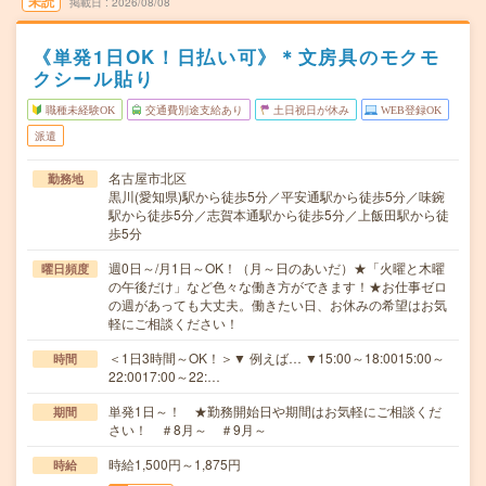
未読
掲載日
2026/08/08
《単発1日OK！日払い可》＊文房具のモクモ
クシール貼り
職種未経験OK
交通費別途支給あり
土日祝日が休み
WEB登録OK
派遣
名古屋市北区
勤務地
黒川(愛知県)駅から徒歩5分／平安通駅から徒歩5分／味鋺
駅から徒歩5分／志賀本通駅から徒歩5分／上飯田駅から徒
歩5分
週0日～/月1日～OK！（月～日のあいだ）★「火曜と木曜
曜日頻度
の午後だけ」など色々な働き方ができます！★お仕事ゼロ
の週があっても大丈夫。働きたい日、お休みの希望はお気
軽にご相談ください！
＜1日3時間～OK！＞▼ 例えば… ▼15:00～18:0015:00～
時間
22:0017:00～22:…
単発1日～！ ★勤務開始日や期間はお気軽にご相談くだ
期間
さい！ ＃8月～ ＃9月～
時給1,500円～1,875円
時給