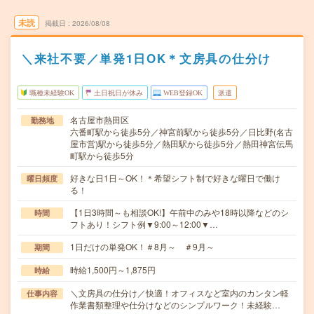
未読
掲載日
2026/08/08
＼来社不要／単発1日OK＊文房具の仕分け
職種未経験OK
土日祝日が休み
WEB登録OK
派遣
名古屋市熱田区
勤務地
六番町駅から徒歩5分／神宮前駅から徒歩5分／日比野(名古
屋市営)駅から徒歩5分／熱田駅から徒歩5分／熱田神宮伝馬
町駅から徒歩5分
好きな日1日～OK！＊希望シフト制で好きな曜日で働け
曜日頻度
る！
【1日3時間～も相談OK!】午前中のみや18時以降などのシ
時間
フトあり！シフト例▼9:00～12:00▼…
1日だけの単発OK！＃8月～ ＃9月～
期間
時給1,500円～1,875円
時給
＼文房具の仕分け／快適！オフィスなど室内のカンタン軽
仕事内容
作業書類整理や仕分けなどのシンプルワーク！未経験…