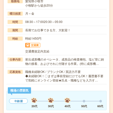
愛知県小牧市
勤務地
小牧駅から徒歩20分
月～金
曜日頻度
08:30～17:0020:30～05:00
時間
長期でお仕事できる方、大歓迎！
期間
時給1450円
時給
交通費
交通費規定内支給
射出成形機のオペレータ、成形品の検査梱包、塩ビ管に鋳
仕事内容
物の接着、およびそれに付随する作業。(特に成形機…
職種未経験OK / ブランクOK / 英語力不要
応募資格
◆未経験OK！〇まずは事前登録だけでもOK！履歴書不要
で気軽にオンライン登録★氏名・職種などを入力す…
職場の雰囲気
年齢層
20代
30代
40代
50代
60代