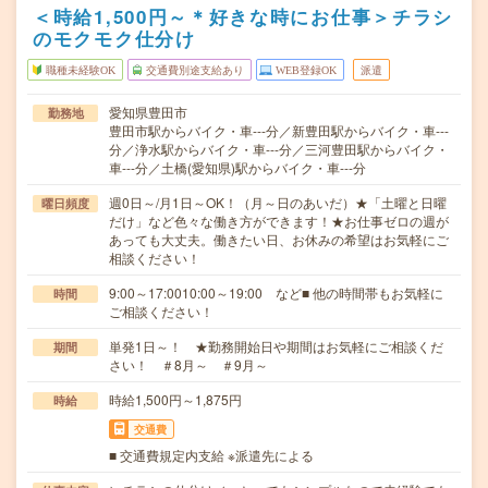
＜時給1,500円～＊好きな時にお仕事＞チラシ
のモクモク仕分け
職種未経験OK
交通費別途支給あり
WEB登録OK
派遣
愛知県豊田市
勤務地
豊田市駅からバイク・車---分／新豊田駅からバイク・車---
分／浄水駅からバイク・車---分／三河豊田駅からバイク・
車---分／土橋(愛知県)駅からバイク・車---分
週0日～/月1日～OK！（月～日のあいだ）★「土曜と日曜
曜日頻度
だけ」など色々な働き方ができます！★お仕事ゼロの週が
あっても大丈夫。働きたい日、お休みの希望はお気軽にご
相談ください！
9:00～17:0010:00～19:00 など■ 他の時間帯もお気軽に
時間
ご相談ください！
単発1日～！ ★勤務開始日や期間はお気軽にご相談くだ
期間
さい！ ＃8月～ ＃9月～
時給1,500円～1,875円
時給
交通費
■ 交通費規定内支給 ※派遣先による