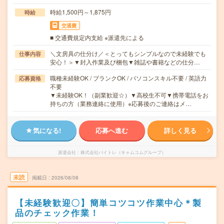
時給1,500円～1,875円
時給
交通費
■ 交通費規定内支給 ※派遣先による
＼文房具の仕分け／＜とってもシンプルなので未経験でも
仕事内容
安心！＞▼封入作業及び梱包▼雑誌や書籍などの仕分…
職種未経験OK / ブランクOK / パソコンスキル不要 / 英語力
応募資格
不要
▼未経験OK！（副業歓迎☆）▼高校生不可▼携帯電話をお
持ちの方（業務連絡に使用）※応募後のご連絡はメ…
気になる!
応募へ進む
詳しく見る
派遣会社
株式会社バイトレ（キャムコムグループ）
未読
掲載日
2026/08/08
【未経験歓迎〇】簡単コツコツ作業中心＊製
品のチェック作業！