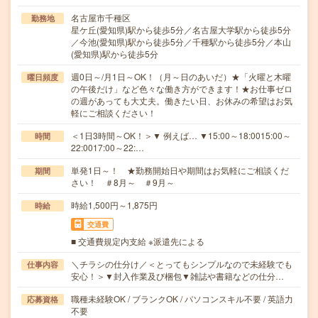
名古屋市千種区
勤務地
星ケ丘(愛知県)駅から徒歩5分／名古屋大学駅から徒歩5分
／今池(愛知県)駅から徒歩5分／千種駅から徒歩5分／本山
(愛知県)駅から徒歩5分
週0日～/月1日～OK！（月～日のあいだ）★「火曜と木曜
曜日頻度
の午後だけ」など色々な働き方ができます！★お仕事ゼロ
の週があっても大丈夫。働きたい日、お休みの希望はお気
軽にご相談ください！
＜1日3時間～OK！＞▼ 例えば… ▼15:00～18:0015:00～
時間
22:0017:00～22:…
単発1日～！ ★勤務開始日や期間はお気軽にご相談くだ
期間
さい！ ＃8月～ ＃9月～
時給1,500円～1,875円
時給
交通費
■ 交通費規定内支給 ※派遣先による
＼チラシの仕分け／＜とってもシンプルなので未経験でも
仕事内容
安心！＞▼封入作業及び梱包▼雑誌や書籍などの仕分…
職種未経験OK / ブランクOK / パソコンスキル不要 / 英語力
応募資格
不要