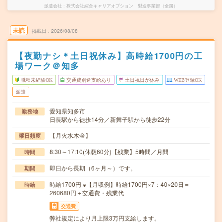
派遣会社
株式会社綜合キャリアオプション 製造事業部（全国）
未読
掲載日
2026/08/08
【夜勤ナシ＊土日祝休み】高時給1700円の工
場ワーク＠知多
職種未経験OK
交通費別途支給あり
土日祝日が休み
WEB登録OK
派遣
愛知県知多市
勤務地
日長駅から徒歩14分／新舞子駅から徒歩22分
【月火水木金】
曜日頻度
8:30～17:10(休憩60分)【残業】5時間／月間
時間
即日から長期（6ヶ月～）です。
期間
時給1700円 ※【月収例】時給1700円×7：40×20日＝
時給
260680円＋交通費・残業代
交通費
弊社規定により月上限3万円支給します。