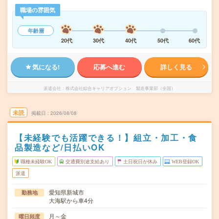
職場の雰囲気
年齢層
20代
30代
40代
50代
60代
気になる!
応募へ進む
詳しく見る
派遣会社
株式会社綜合キャリアオプション 製造事業部（全国）
未読
掲載日
2026/08/08
【未経験でも活躍できる！】組立・加工・食
品製造など/日払いOK
職種未経験OK
交通費別途支給あり
土日祝日が休み
WEB登録OK
派遣
愛知県新城市
勤務地
大海駅から車4分
月～金
曜日頻度