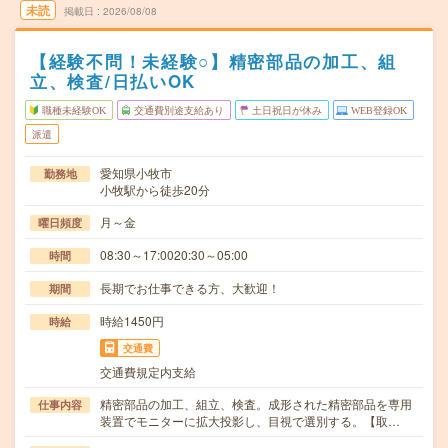
未読
掲載日
2026/08/08
【経験不問！未経験○】精密部品の加工、組
立、検査/日払いOK
職種未経験OK
交通費別途支給あり
土日祝日が休み
WEB登録OK
派遣
愛知県小牧市
勤務地
小牧駅から徒歩20分
月～金
曜日頻度
08:30～17:0020:30～05:00
時間
長期でお仕事できる方、大歓迎！
期間
時給1450円
時給
交通費
交通費規定内支給
精密部品の加工、組立、検査。成形された精密部品を専用
仕事内容
装置でモニターに拡大投影し、目視で選別する。【取…