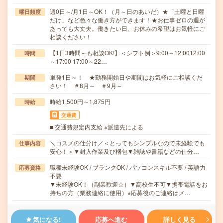
週0日～/月1日～OK！（月～日のあいだ）★「土曜と日曜
曜日頻度
だけ」など色々な働き方ができます！★お仕事ゼロの週が
あっても大丈夫。働きたい日、お休みの希望はお気軽にご
相談ください！
【1日3時間～も相談OK!】＜シフト例＞9:00～12:0012:00
時間
～17:00 17:00～22…
単発1日～！ ★勤務開始日や期間はお気軽にご相談くだ
期間
さい！ ＃8月～ ＃9月～
時給1,500円～1,875円
時給
交通費
■ 交通費規定内支給 ※派遣先による
＼コスメの仕分け／＜とってもシンプルなので未経験でも
仕事内容
安心！＞▼封入作業及び梱包▼雑誌や書籍などの仕分…
職種未経験OK / ブランクOK / パソコンスキル不要 / 英語力
応募資格
不要
▼未経験OK！（副業歓迎☆）▼高校生不可▼携帯電話をお
持ちの方（業務連絡に使用）※応募後のご連絡はメ…
気になる!
応募へ進む
詳しく見る