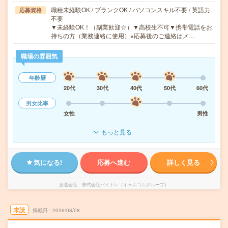
職種未経験OK / ブランクOK / パソコンスキル不要 / 英語力
応募資格
不要
▼未経験OK！（副業歓迎☆）▼高校生不可▼携帯電話をお
持ちの方（業務連絡に使用）※応募後のご連絡はメ…
職場の雰囲気
年齢層
20代
30代
40代
50代
60代
男女比率
女性
男性
もっと見る
気になる!
応募へ進む
詳しく見る
派遣会社
株式会社バイトレ（キャムコムグループ）
未読
掲載日
2026/08/08