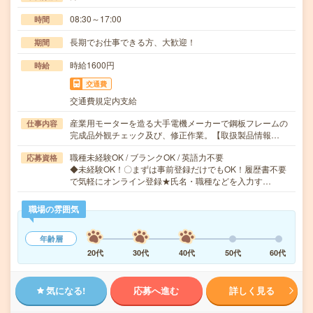
08:30～17:00
時間
長期でお仕事できる方、大歓迎！
期間
時給1600円
時給
交通費
交通費規定内支給
産業用モーターを造る大手電機メーカーで鋼板フレームの
仕事内容
完成品外観チェック及び、修正作業。【取扱製品情報…
職種未経験OK / ブランクOK / 英語力不要
応募資格
◆未経験OK！〇まずは事前登録だけでもOK！履歴書不要
で気軽にオンライン登録★氏名・職種などを入力す…
職場の雰囲気
年齢層
20代
30代
40代
50代
60代
気になる!
応募へ進む
詳しく見る