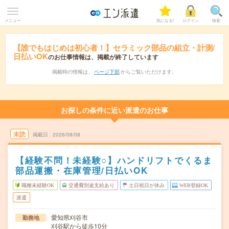
メニュー
気になる!
ログイン
検索
【誰でもはじめは初心者！】セラミック部品の組立・計測/
日払いOK
のお仕事情報は、掲載が終了しています
掲載時の情報は、
ページ下部
からご覧いただけます。
お探しの条件に近い派遣のお仕事
未読
掲載日
2026/08/08
【経験不問！未経験○】ハンドリフトでくるま
部品運搬・在庫管理/日払いOK
職種未経験OK
交通費別途支給あり
土日祝日が休み
WEB登録OK
派遣
愛知県刈谷市
勤務地
刈谷駅から徒歩10分