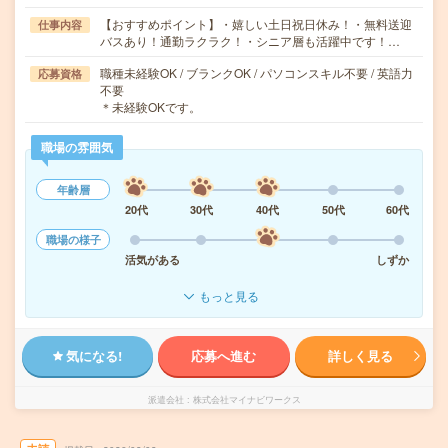
【おすすめポイント】・嬉しい土日祝日休み！・無料送迎
仕事内容
バスあり！通勤ラクラク！・シニア層も活躍中です！…
職種未経験OK / ブランクOK / パソコンスキル不要 / 英語力
応募資格
不要
＊未経験OKです。
職場の雰囲気
年齢層
20代
30代
40代
50代
60代
職場の様子
活気がある
しずか
もっと見る
気になる!
応募へ進む
詳しく見る
派遣会社
株式会社マイナビワークス