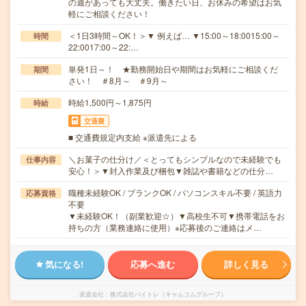
の週があっても大丈夫。働きたい日、お休みの希望はお気
軽にご相談ください！
＜1日3時間～OK！＞▼ 例えば… ▼15:00～18:0015:00～
時間
22:0017:00～22:…
単発1日～！ ★勤務開始日や期間はお気軽にご相談くだ
期間
さい！ ＃8月～ ＃9月～
時給1,500円～1,875円
時給
交通費
■ 交通費規定内支給 ※派遣先による
＼お菓子の仕分け／＜とってもシンプルなので未経験でも
仕事内容
安心！＞▼封入作業及び梱包▼雑誌や書籍などの仕分…
職種未経験OK / ブランクOK / パソコンスキル不要 / 英語力
応募資格
不要
▼未経験OK！（副業歓迎☆）▼高校生不可▼携帯電話をお
持ちの方（業務連絡に使用）※応募後のご連絡はメ…
気になる!
応募へ進む
詳しく見る
派遣会社
株式会社バイトレ（キャムコムグループ）