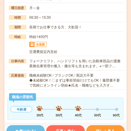
月～金
曜日頻度
06:30～15:30
時間
長期でお仕事できる方、大歓迎！
期間
時給1400円
時給
交通費
交通費規定内支給
フォークリフト、ハンドリフトを用いた自動車部品の運搬
仕事内容
業務在庫管理や搬入・搬出等も含まれます。※一部フ…
職種未経験OK / ブランクOK / 英語力不要
応募資格
◆未経験OK！〇まずは事前登録だけでもOK！履歴書不要
で気軽にオンライン登録★氏名・職種などを入力す…
職場の雰囲気
年齢層
20代
30代
40代
50代
60代
気になる!
応募へ進む
詳しく見る