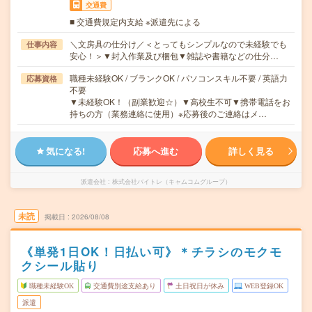
交通費
■ 交通費規定内支給 ※派遣先による
＼文房具の仕分け／＜とってもシンプルなので未経験でも
仕事内容
安心！＞▼封入作業及び梱包▼雑誌や書籍などの仕分…
職種未経験OK / ブランクOK / パソコンスキル不要 / 英語力
応募資格
不要
▼未経験OK！（副業歓迎☆）▼高校生不可▼携帯電話をお
持ちの方（業務連絡に使用）※応募後のご連絡はメ…
気になる!
応募へ進む
詳しく見る
派遣会社
株式会社バイトレ（キャムコムグループ）
未読
掲載日
2026/08/08
《単発1日OK！日払い可》＊チラシのモクモ
クシール貼り
職種未経験OK
交通費別途支給あり
土日祝日が休み
WEB登録OK
派遣