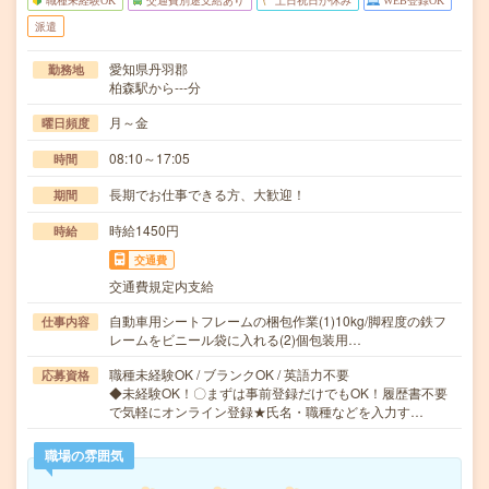
職種未経験OK
交通費別途支給あり
土日祝日が休み
WEB登録OK
派遣
愛知県丹羽郡
勤務地
柏森駅から---分
月～金
曜日頻度
08:10～17:05
時間
長期でお仕事できる方、大歓迎！
期間
時給1450円
時給
交通費
交通費規定内支給
自動車用シートフレームの梱包作業(1)10kg/脚程度の鉄フ
仕事内容
レームをビニール袋に入れる(2)個包装用…
職種未経験OK / ブランクOK / 英語力不要
応募資格
◆未経験OK！〇まずは事前登録だけでもOK！履歴書不要
で気軽にオンライン登録★氏名・職種などを入力す…
職場の雰囲気