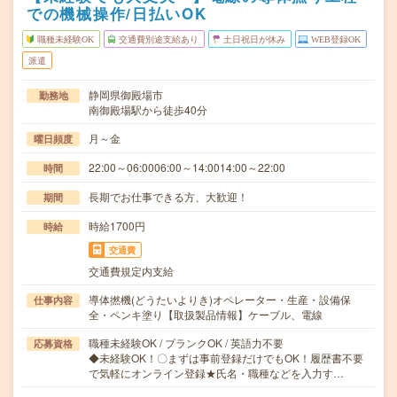
での機械操作/日払いOK
職種未経験OK
交通費別途支給あり
土日祝日が休み
WEB登録OK
派遣
静岡県御殿場市
勤務地
南御殿場駅から徒歩40分
月～金
曜日頻度
22:00～06:0006:00～14:0014:00～22:00
時間
長期でお仕事できる方、大歓迎！
期間
時給1700円
時給
交通費
交通費規定内支給
導体撚機(どうたいよりき)オペレーター・生産・設備保
仕事内容
全・ペンキ塗り【取扱製品情報】ケーブル、電線
職種未経験OK / ブランクOK / 英語力不要
応募資格
◆未経験OK！〇まずは事前登録だけでもOK！履歴書不要
で気軽にオンライン登録★氏名・職種などを入力す…