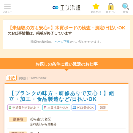
メニュー
気になる!
ログイン
検索
【未経験の方も安心○】木質ボードの検査・測定/日払いOK
のお仕事情報は、掲載が終了しています
掲載時の情報は、
ページ下部
からご覧いただけます。
お探しの条件に近い派遣のお仕事
未読
掲載日
2026/08/07
【ブランクの味方・研修ありで安心！】組
立・加工・食品製造など/日払いOK
交通費別途支給あり
土日祝日が休み
WEB登録OK
派遣
浜松市浜名区
勤務地
金指駅から車8分