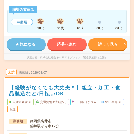
職場の雰囲気
年齢層
20代
30代
40代
50代
60代
気になる!
応募へ進む
詳しく見る
派遣会社
株式会社綜合キャリアオプション 製造事業部（全国）
未読
掲載日
2026/08/07
【経験がなくても大丈夫＊】組立・加工・食
品製造など/日払いOK
職種未経験OK
交通費別途支給あり
土日祝日が休み
WEB登録OK
派遣
静岡県袋井市
勤務地
袋井駅から車12分