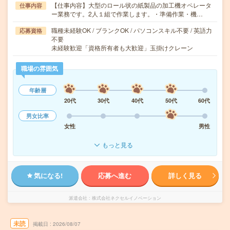
【仕事内容】大型のロール状の紙製品の加工機オペレータ
仕事内容
ー業務です。2人１組で作業します。・準備作業・機…
職種未経験OK / ブランクOK / パソコンスキル不要 / 英語力
応募資格
不要
未経験歓迎「資格所有者も大歓迎」玉掛けクレーン
職場の雰囲気
年齢層
20代
30代
40代
50代
60代
男女比率
女性
男性
もっと見る
気になる!
応募へ進む
詳しく見る
派遣会社
株式会社ネクセルイノベーション
未読
掲載日
2026/08/07