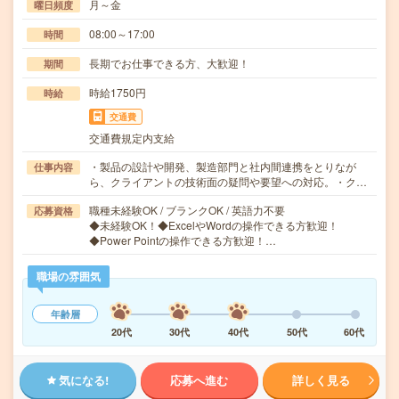
月～金
曜日頻度
08:00～17:00
時間
長期でお仕事できる方、大歓迎！
期間
時給1750円
時給
交通費
交通費規定内支給
・製品の設計や開発、製造部門と社内間連携をとりなが
仕事内容
ら、クライアントの技術面の疑問や要望への対応。・ク…
職種未経験OK / ブランクOK / 英語力不要
応募資格
◆未経験OK！◆ExcelやWordの操作できる方歓迎！
◆Power Pointの操作できる方歓迎！…
職場の雰囲気
年齢層
20代
30代
40代
50代
60代
気になる!
応募へ進む
詳しく見る