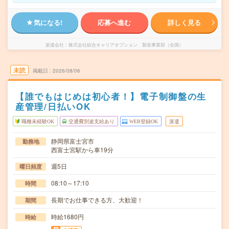
気になる!
応募へ進む
詳しく見る
派遣会社
株式会社綜合キャリアオプション 製造事業部（全国）
未読
掲載日
2026/08/06
【誰でもはじめは初心者！】電子制御盤の生
産管理/日払いOK
職種未経験OK
交通費別途支給あり
WEB登録OK
派遣
静岡県富士宮市
勤務地
西富士宮駅から車19分
週5日
曜日頻度
08:10～17:10
時間
長期でお仕事できる方、大歓迎！
期間
時給1680円
時給