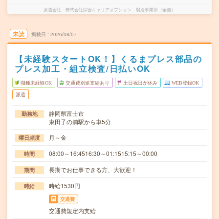
派遣会社
株式会社綜合キャリアオプション 製造事業部（全国）
未読
掲載日
2026/08/07
【未経験スタートOK！】くるまプレス部品の
プレス加工・組立検査/日払いOK
職種未経験OK
交通費別途支給あり
土日祝日が休み
WEB登録OK
派遣
静岡県富士市
勤務地
東田子の浦駅から車5分
月～金
曜日頻度
08:00～16:4516:30～01:1515:15～00:00
時間
長期でお仕事できる方、大歓迎！
期間
時給1530円
時給
交通費
交通費規定内支給