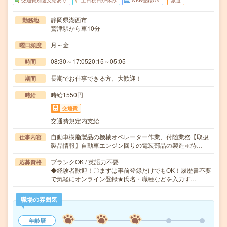
交通費別途支給あり
土日祝日が休み
WEB登録OK
派遣
静岡県湖西市
勤務地
鷲津駅から車10分
月～金
曜日頻度
08:30～17:0520:15～05:05
時間
長期でお仕事できる方、大歓迎！
期間
時給1550円
時給
交通費
交通費規定内支給
自動車樹脂製品の機械オペレーター作業、付随業務【取扱
仕事内容
製品情報】自動車エンジン回りの電装部品の製造≪待…
ブランクOK / 英語力不要
応募資格
◆経験者歓迎！〇まずは事前登録だけでもOK！履歴書不要
で気軽にオンライン登録★氏名・職種などを入力す…
職場の雰囲気
年齢層