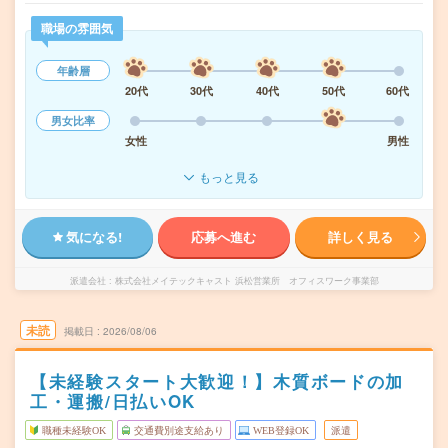
職場の雰囲気
年齢層
20代
30代
40代
50代
60代
男女比率
女性
男性
もっと見る
気になる!
応募へ進む
詳しく見る
派遣会社
株式会社メイテックキャスト 浜松営業所 オフィスワーク事業部
未読
掲載日
2026/08/06
【未経験スタート大歓迎！】木質ボードの加
工・運搬/日払いOK
職種未経験OK
交通費別途支給あり
WEB登録OK
派遣