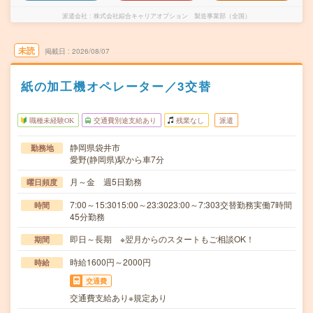
派遣会社
株式会社綜合キャリアオプション 製造事業部（全国）
未読
掲載日
2026/08/07
紙の加工機オペレーター／3交替
職種未経験OK
交通費別途支給あり
残業なし
派遣
静岡県袋井市
勤務地
愛野(静岡県)駅から車7分
月～金 週5日勤務
曜日頻度
7:00～15:3015:00～23:3023:00～7:303交替勤務実働7時間
時間
45分勤務
即日～長期 ※翌月からのスタートもご相談OK！
期間
時給1600円～2000円
時給
交通費
交通費支給あり※規定あり