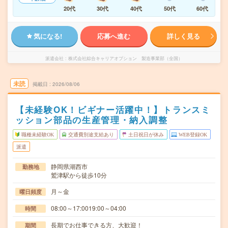
20代
30代
40代
50代
60代
気になる!
応募へ進む
詳しく見る
派遣会社
株式会社綜合キャリアオプション 製造事業部（全国）
未読
掲載日
2026/08/06
【未経験OK！ビギナー活躍中！】トランスミ
ッション部品の生産管理・納入調整
職種未経験OK
交通費別途支給あり
土日祝日が休み
WEB登録OK
派遣
静岡県湖西市
勤務地
鷲津駅から徒歩10分
月～金
曜日頻度
08:00～17:0019:00～04:00
時間
長期でお仕事できる方、大歓迎！
期間