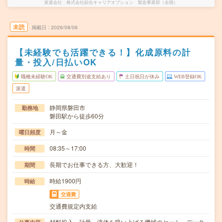
派遣会社
株式会社綜合キャリアオプション 製造事業部（全国）
未読
掲載日
2026/08/06
【未経験でも活躍できる！】化成原料の計
量・投入/日払いOK
職種未経験OK
交通費別途支給あり
土日祝日が休み
WEB登録OK
派遣
静岡県磐田市
勤務地
磐田駅から徒歩60分
月～金
曜日頻度
08:35～17:00
時間
長期でお仕事できる方、大歓迎！
期間
時給1900円
時給
交通費
交通費規定内支給
材料投入、計量、液体を吸い上げる機械のセット、データ