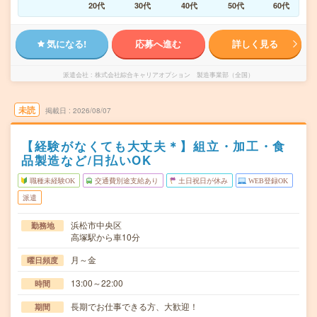
20代
30代
40代
50代
60代
気になる!
応募へ進む
詳しく見る
派遣会社
株式会社綜合キャリアオプション 製造事業部（全国）
未読
掲載日
2026/08/07
【経験がなくても大丈夫＊】組立・加工・食
品製造など/日払いOK
職種未経験OK
交通費別途支給あり
土日祝日が休み
WEB登録OK
派遣
浜松市中央区
勤務地
高塚駅から車10分
月～金
曜日頻度
13:00～22:00
時間
長期でお仕事できる方、大歓迎！
期間