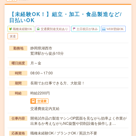
【未経験OK！】組立・加工・食品製造など/
日払いOK
職種未経験OK
交通費別途支給あり
土日祝日が休み
WEB登録OK
派遣
静岡県湖西市
勤務地
鷲津駅から徒歩10分
月～金
曜日頻度
08:00～17:00
時間
長期でお仕事できる方、大歓迎！
期間
時給2200円
時給
交通費
交通費規定内支給
開発試作品の製造マシンOP図面を見ながら効率よく作業が
仕事内容
出来るか考えながらNC旋盤や切削設備を操作しま…
職種未経験OK / ブランクOK / 英語力不要
応募資格