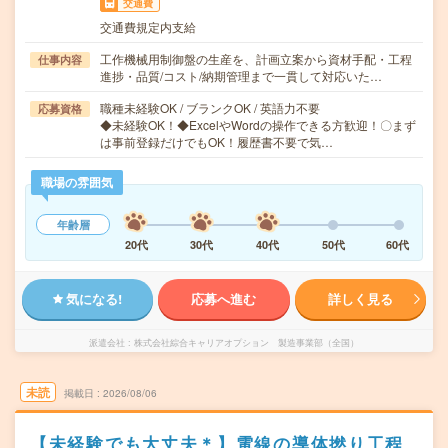
交通費
交通費規定内支給
工作機械用制御盤の生産を、計画立案から資材手配・工程
仕事内容
進捗・品質/コスト/納期管理まで一貫して対応いた…
職種未経験OK / ブランクOK / 英語力不要
応募資格
◆未経験OK！◆ExcelやWordの操作できる方歓迎！〇まず
は事前登録だけでもOK！履歴書不要で気…
職場の雰囲気
年齢層
20代
30代
40代
50代
60代
気になる!
応募へ進む
詳しく見る
派遣会社
株式会社綜合キャリアオプション 製造事業部（全国）
未読
掲載日
2026/08/06
【未経験でも大丈夫＊】電線の導体撚り工程