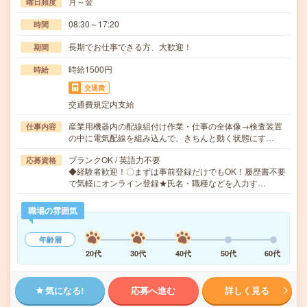
月～金
曜日頻度
08:30～17:20
時間
長期でお仕事できる方、大歓迎！
期間
時給1500円
時給
交通費
交通費規定内支給
産業用機器内の配線組付け作業・仕事の全体像→検査装置
仕事内容
の中に電気配線を組み込んで、きちんと動く状態にす…
ブランクOK / 英語力不要
応募資格
◆経験者歓迎！〇まずは事前登録だけでもOK！履歴書不要
で気軽にオンライン登録★氏名・職種などを入力す…
職場の雰囲気
年齢層
20代
30代
40代
50代
60代
気になる!
応募へ進む
詳しく見る