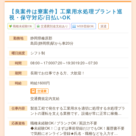
【良案件は寮案件】工業用水処理プラント巡
視・保守対応/日払いOK
職種未経験OK
交通費別途支給あり
WEB登録OK
派遣
静岡県榛原郡
勤務地
島田(静岡県)駅から車20分
シフト制
曜日頻度
08:00～17:0007:20～19:3019:20～07:30
時間
長期でお仕事できる方、大歓迎！
期間
時給1600円
時給
交通費
交通費規定内支給
製造工程で発生する工業用水を適切に処理する水処理プラ
仕事内容
ントの運転を支える業務です。設備が常に正常に稼働…
職種未経験OK / ブランクOK / 英語力不要
応募資格
◆未経験OK！〇まずは事前登録だけでもOK！履歴書不要
で気軽にオンライン登録★氏名・職種などを入力す…