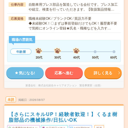
自動車用プレス部品を製造している会社です。プレス加工
仕事内容
や組立、検査を行っていただきます。【取扱製品情報…
職種未経験OK / ブランクOK / 英語力不要
応募資格
◆未経験OK！〇まずは事前登録だけでもOK！履歴書不要
で気軽にオンライン登録★氏名・職種などを入力す…
職場の雰囲気
年齢層
20代
30代
40代
50代
60代
気になる!
応募へ進む
詳しく見る
派遣会社
株式会社綜合キャリアオプション 製造事業部（全国）
未読
掲載日
2026/08/07
【さらにスキルUP！経験者歓迎！】くるま樹
脂部品の機械操作/日払いOK