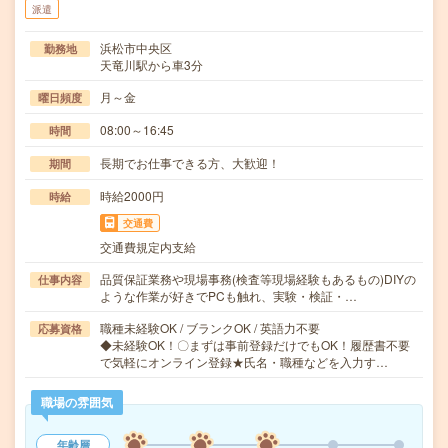
派遣
浜松市中央区
勤務地
天竜川駅から車3分
月～金
曜日頻度
08:00～16:45
時間
長期でお仕事できる方、大歓迎！
期間
時給2000円
時給
交通費
交通費規定内支給
品質保証業務や現場事務(検査等現場経験もあるもの)DIYの
仕事内容
ような作業が好きでPCも触れ、実験・検証・…
職種未経験OK / ブランクOK / 英語力不要
応募資格
◆未経験OK！〇まずは事前登録だけでもOK！履歴書不要
で気軽にオンライン登録★氏名・職種などを入力す…
職場の雰囲気
年齢層