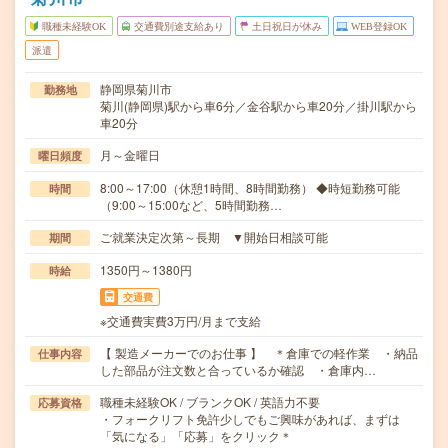
職種未経験OK
交通費別途支給あり
土日祝日が休み
WEB登録OK
派遣
静岡県菊川市
勤務地
菊川(静岡県)駅から車6分／金谷駅から車20分／掛川駅から
車20分
月～金曜日
曜日頻度
8:00～17:00（休憩1時間、8時間勤務） ◆時短勤務可能
時間
（9:00～15:00など、5時間勤務…
ご就業決定次第～長期 ▼開始日相談可能
期間
1350円～1380円
時給
交通費
※交通費実費3万円/月まで支給
【 製造メーカーでのお仕事 】 ＊倉庫での軽作業 ・納品
仕事内容
した部品が注文数と合っているか確認 ・倉庫内…
職種未経験OK / ブランクOK / 英語力不要
応募資格
・フォークリフト免許少しでもご興味があれば、まずは
「気になる」「応募」をクリック＊