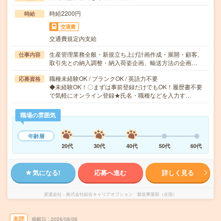
時給2200円
時給
交通費
交通費規定内支給
生産管理業務全般・新規立ち上げ計画作成・展開・顧客、
仕事内容
取引先との納入調整・納入荷姿企画、輸送方法の企画…
職種未経験OK / ブランクOK / 英語力不要
応募資格
◆未経験OK！〇まずは事前登録だけでもOK！履歴書不要
で気軽にオンライン登録★氏名・職種などを入力す…
職場の雰囲気
年齢層
20代
30代
40代
50代
60代
気になる!
応募へ進む
詳しく見る
派遣会社
株式会社綜合キャリアオプション 製造事業部（全国）
未読
掲載日
2026/08/06