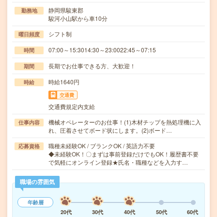
静岡県駿東郡
勤務地
駿河小山駅から車10分
シフト制
曜日頻度
07:00～15:3014:30～23:0022:45～07:15
時間
長期でお仕事できる方、大歓迎！
期間
時給1640円
時給
交通費
交通費規定内支給
機械オペレーターのお仕事！(1)木材チップを熱処理機に入
仕事内容
れ、圧着させてボード状にします。(2)ボード…
職種未経験OK / ブランクOK / 英語力不要
応募資格
◆未経験OK！〇まずは事前登録だけでもOK！履歴書不要
で気軽にオンライン登録★氏名・職種などを入力す…
職場の雰囲気
年齢層
20代
30代
40代
50代
60代