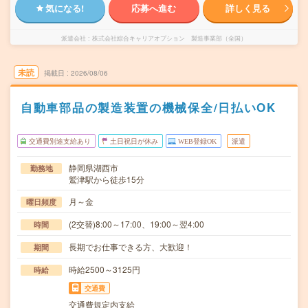
気になる!
応募へ進む
詳しく見る
派遣会社
株式会社綜合キャリアオプション 製造事業部（全国）
未読
掲載日
2026/08/06
自動車部品の製造装置の機械保全/日払いOK
交通費別途支給あり
土日祝日が休み
WEB登録OK
派遣
静岡県湖西市
勤務地
鷲津駅から徒歩15分
月～金
曜日頻度
(2交替)8:00～17:00、19:00～翌4:00
時間
長期でお仕事できる方、大歓迎！
期間
時給2500～3125円
時給
交通費
交通費規定内支給