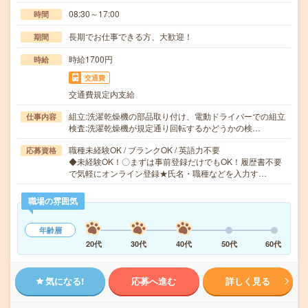
08:30～17:00
時間
長期でお仕事できる方、大歓迎！
期間
時給1700円
時給
交通費
交通費規定内支給
組立:洗濯乾燥機の部品取り付け、電動ドライバーでの組立
仕事内容
検査:洗濯乾燥機が規定通り回転するかどうかの検…
職種未経験OK / ブランクOK / 英語力不要
応募資格
◆未経験OK！〇まずは事前登録だけでもOK！履歴書不要
で気軽にオンライン登録★氏名・職種などを入力す…
職場の雰囲気
年齢層
20代
30代
40代
50代
60代
気になる!
応募へ進む
詳しく見る