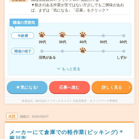
▼動きのある作業が苦ではない方少しでもご興味があれ
ば、まずは「気になる」「応募」をクリック＊
職場の雰囲気
年齢層
20代
30代
40代
50代
60代
職場の様子
活気がある
しずか
もっと見る
気になる!
応募へ進む
詳しく見る
派遣会社
株式会社メイテックキャスト 浜松営業所 オフィスワーク事業部
未読
掲載日
2026/08/07
メーカーにて倉庫での軽作業(ピッキング)＊
菊川市