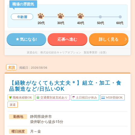
職場の雰囲気
年齢層
20代
30代
40代
50代
60代
気になる!
応募へ進む
詳しく見る
派遣会社
株式会社綜合キャリアオプション 製造事業部（全国）
未読
掲載日
2026/08/06
【経験がなくても大丈夫＊】組立・加工・食
品製造など/日払いOK
職種未経験OK
交通費別途支給あり
土日祝日が休み
WEB登録OK
派遣
静岡県袋井市
勤務地
袋井駅から徒歩15分
月～金
曜日頻度