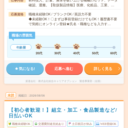
仕事内容
確認、運搬。【取扱製品情報】医療、化粧品、工業、…
職種未経験OK / ブランクOK / 英語力不要
応募資格
◆未経験OK！〇まずは事前登録だけでもOK！履歴書不要
で気軽にオンライン登録★氏名・職種などを入力す…
職場の雰囲気
年齢層
20代
30代
40代
50代
60代
気になる!
応募へ進む
詳しく見る
派遣会社
株式会社綜合キャリアオプション 製造事業部（全国）
未読
掲載日
2026/08/06
【初心者歓迎！】組立・加工・食品製造など/
日払いOK
職種未経験OK
交通費別途支給あり
土日祝日が休み
WEB登録OK