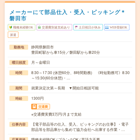
メーカーにて部品仕入・受入・ピッキング＊
磐田市
職種未経験OK
交通費別途支給あり
土日祝日が休み
WEB登録OK
派遣
静岡県磐田市
勤務地
豊田町駅から車15分／磐田駅から車20分
月～金曜日
曜日頻度
8:30～17:30 (休憩60分、8時間勤務) 《時短勤務可》8:30
時間
～15:30(60分休憩)・…
就業決定次第～長期 ▼開始日相談可能
期間
1300円
時給
交通費
※交通費実費3万円/月まで支給
【電子部品等の仕入、受入、ピッキングのお仕事】・電子
仕事内容
部品等を部品庫から集めて協力会社へ出庫する作業・…
職種未経験OK / ブランクOK / 英語力不要
応募資格