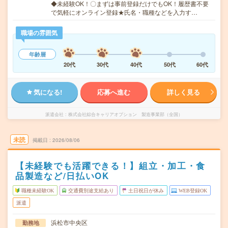
◆未経験OK！〇まずは事前登録だけでもOK！履歴書不要
で気軽にオンライン登録★氏名・職種などを入力す…
職場の雰囲気
年齢層
20代
30代
40代
50代
60代
気になる!
応募へ進む
詳しく見る
派遣会社
株式会社綜合キャリアオプション 製造事業部（全国）
未読
掲載日
2026/08/06
【未経験でも活躍できる！】組立・加工・食
品製造など/日払いOK
職種未経験OK
交通費別途支給あり
土日祝日が休み
WEB登録OK
派遣
浜松市中央区
勤務地