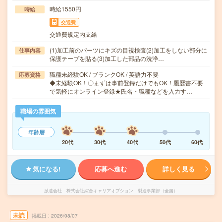
時給1550円
時給
交通費
交通費規定内支給
(1)加工前のパーツにキズの目視検査(2)加工をしない部分に
仕事内容
保護テープを貼る(3)加工した部品の洗浄…
職種未経験OK / ブランクOK / 英語力不要
応募資格
◆未経験OK！〇まずは事前登録だけでもOK！履歴書不要
で気軽にオンライン登録★氏名・職種などを入力す…
職場の雰囲気
年齢層
20代
30代
40代
50代
60代
気になる!
応募へ進む
詳しく見る
派遣会社
株式会社綜合キャリアオプション 製造事業部（全国）
未読
掲載日
2026/08/07