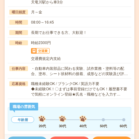
天竜川駅から車3分
月～金
曜日頻度
08:00～16:45
時間
長期でお仕事できる方、大歓迎！
期間
時給2300円
時給
交通費
交通費規定内支給
・自動車内装部品に関わる実験、試作業務・塗料等の配
仕事内容
合、塗布、シート状材料の接着、成形などの実験及び評…
職種未経験OK / ブランクOK / 英語力不要
応募資格
◆未経験OK！〇まずは事前登録だけでもOK！履歴書不要
で気軽にオンライン登録★氏名・職種などを入力す…
職場の雰囲気
年齢層
20代
30代
40代
50代
60代