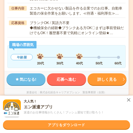
エコカーに欠かせない製品を作る企業でのお仕事。自動車
仕事内容
製造の保全作業をお願いします。≪待遇・福利厚生≫…
ブランクOK / 英語力不要
応募資格
◆機械保全の経験◆ブランクある方OK〇まずは事前登録だ
けでもOK！履歴書不要で気軽にオンライン登録★…
職場の雰囲気
年齢層
20代
30代
40代
50代
60代
気になる!
応募へ進む
詳しく見る
派遣会社
株式会社綜合キャリアオプション 製造事業部（全国）
大人気！
エン派遣アプリ
未読
掲載日
2026/08/06
派遣のお仕事情報がたくさん！プッシュ通知で受け取ろう！
【さらにスキルUP！経験者歓迎！】組立・加
アプリをダウンロード
工・食品製造など/日払いOK