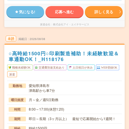
気になる!
応募へ進む
詳しく見る
派遣会社
株式会社アイ・エイチサービス
未読
掲載日
2026/08/08
○高時給1500円○印刷製造補助！未経験歓迎＆
車通勤OK！_H118176
職種未経験OK
交通費別途支給あり
土日祝日が休み
WEB登録OK
派遣
愛知県津島市
勤務地
津島駅から車7分
月～金／週5日勤務
曜日頻度
8:00～17:00(休憩1:20)
時間
即日～長期（3ヶ月以上） 最短で応募開始から1週間！
期間
時給1500円
時給