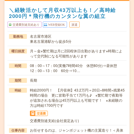
＼経験活かして月収43万以上も！／高時給
2000円＊飛行機のカンタンな翼の組立
交通費別途支給あり
WEB登録OK
派遣
名古屋市港区
勤務地
東名古屋港駅から徒歩5分
月～金※繁忙期は月に2回程休日出勤があります※時期によ
曜日頻度
って交代制になる可能性があります
08：00～17：00(実働7時間40分 休憩80分)⇒昼休憩
時間
12：00～13：00 60分⇒10…
長期
期間
時給2000円！ 【月収例】43.2万円＝20日×8時間×残業45
時給
時間の場合 更に皆勤手当て1万円も♪ ※繁忙期で夜勤等
が追加される場合は45万円以上も可能です！ ※未経験の
方は時給1700円です
交通費
交通費別途支給(会社規定あり)
お任せするのは、ジャンボジェット機の主翼造り！＜具体
仕事内容