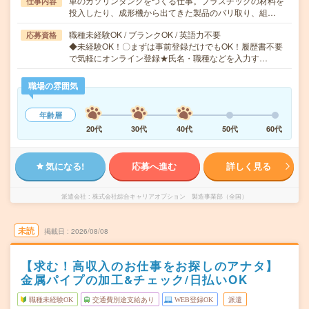
車のガソリンタンクをつくる仕事。プラスチックの材料を
仕事内容
投入したり、成形機から出てきた製品のバリ取り、組…
職種未経験OK / ブランクOK / 英語力不要
応募資格
◆未経験OK！〇まずは事前登録だけでもOK！履歴書不要
で気軽にオンライン登録★氏名・職種などを入力す…
職場の雰囲気
年齢層
20代
30代
40代
50代
60代
気になる!
応募へ進む
詳しく見る
派遣会社
株式会社綜合キャリアオプション 製造事業部（全国）
未読
掲載日
2026/08/08
【求む！高収入のお仕事をお探しのアナタ】
金属パイプの加工&チェック/日払いOK
職種未経験OK
交通費別途支給あり
WEB登録OK
派遣