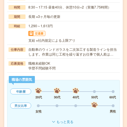
8:30～17:15 昼食40分、休憩10分×2（実働7.75時間）
時間
長期 ※3ヶ月毎の更新
期間
1,290～1,613円
時給
交通費
支給 ※社内規定による上限アリ
自動車のウィンドガラスを二次加工する製造ラインを担当
仕事内容
します。作業は同じ工程を繰り返すお仕事で個人差は…
職種未経験OK
応募資格
学歴不問経験不問
職場の雰囲気
年齢層
20代
30代
40代
50代
60代
男女比率
女性
男性
もっと見る