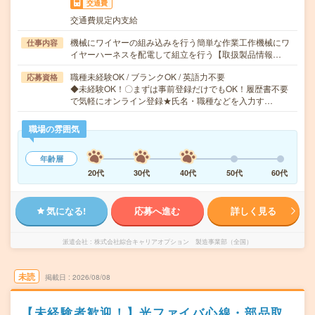
交通費
交通費規定内支給
機械にワイヤーの組み込みを行う簡単な作業工作機械にワ
仕事内容
イヤーハーネスを配電して組立を行う【取扱製品情報…
職種未経験OK / ブランクOK / 英語力不要
応募資格
◆未経験OK！〇まずは事前登録だけでもOK！履歴書不要
で気軽にオンライン登録★氏名・職種などを入力す…
職場の雰囲気
年齢層
20代
30代
40代
50代
60代
気になる!
応募へ進む
詳しく見る
派遣会社
株式会社綜合キャリアオプション 製造事業部（全国）
未読
掲載日
2026/08/08
【未経験者歓迎！】光ファイバ心線・部品取