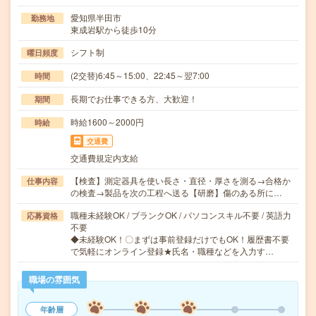
愛知県半田市
勤務地
東成岩駅から徒歩10分
シフト制
曜日頻度
(2交替)6:45～15:00、22:45～翌7:00
時間
長期でお仕事できる方、大歓迎！
期間
時給1600～2000円
時給
交通費
交通費規定内支給
【検査】測定器具を使い長さ・直径・厚さを測る→合格か
仕事内容
の検査→製品を次の工程へ送る【研磨】傷のある所に…
職種未経験OK / ブランクOK / パソコンスキル不要 / 英語力
応募資格
不要
◆未経験OK！〇まずは事前登録だけでもOK！履歴書不要
で気軽にオンライン登録★氏名・職種などを入力す…
職場の雰囲気
年齢層