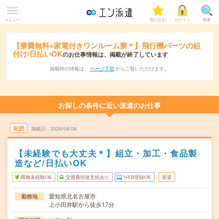
メニュー
気になる!
ログイン
検索
【寮費無料×家電付きワンルーム寮＊】飛行機パーツの組
付け/日払いOK
のお仕事情報は、掲載が終了しています
掲載時の情報は、
ページ下部
からご覧いただけます。
お探しの条件に近い派遣のお仕事
未読
掲載日
2026/08/08
【未経験でも大丈夫＊】組立・加工・食品製
造など/日払いOK
職種未経験OK
交通費別途支給あり
WEB登録OK
派遣
愛知県北名古屋市
勤務地
上小田井駅から徒歩17分