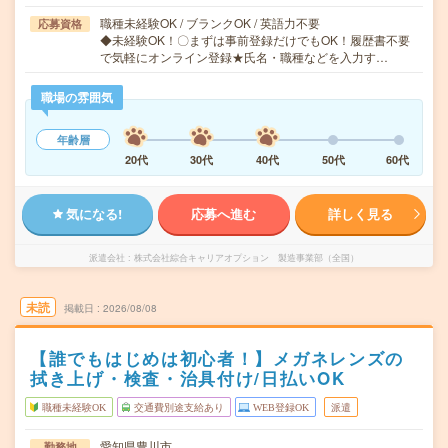
職種未経験OK / ブランクOK / 英語力不要
応募資格
◆未経験OK！〇まずは事前登録だけでもOK！履歴書不要
で気軽にオンライン登録★氏名・職種などを入力す…
職場の雰囲気
年齢層
20代
30代
40代
50代
60代
気になる!
応募へ進む
詳しく見る
派遣会社
株式会社綜合キャリアオプション 製造事業部（全国）
未読
掲載日
2026/08/08
【誰でもはじめは初心者！】メガネレンズの
拭き上げ・検査・治具付け/日払いOK
職種未経験OK
交通費別途支給あり
WEB登録OK
派遣
愛知県豊川市
勤務地