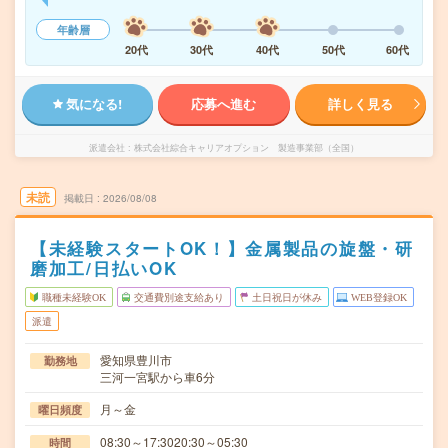
年齢層
20代
30代
40代
50代
60代
気になる!
応募へ進む
詳しく見る
派遣会社
株式会社綜合キャリアオプション 製造事業部（全国）
未読
掲載日
2026/08/08
【未経験スタートOK！】金属製品の旋盤・研
磨加工/日払いOK
職種未経験OK
交通費別途支給あり
土日祝日が休み
WEB登録OK
派遣
愛知県豊川市
勤務地
三河一宮駅から車6分
月～金
曜日頻度
08:30～17:3020:30～05:30
時間