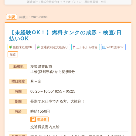
派遣会社
株式会社綜合キャリアオプション 製造事業部（全国）
未読
掲載日
2026/08/08
【未経験OK！】燃料タンクの成形・検査/日
払いOK
職種未経験OK
交通費別途支給あり
土日祝日が休み
WEB登録OK
派遣
愛知県豊田市
勤務地
土橋(愛知県)駅から徒歩9分
月～金
曜日頻度
06:25～16:5518:55～05:25
時間
長期でお仕事できる方、大歓迎！
期間
時給1550円
時給
交通費
交通費規定内支給