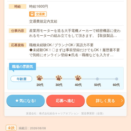
時給1600円
時給
交通費
交通費規定内支給
産業用モーターを造る大手電機メーカーで精密機器に使わ
仕事内容
れるモーターの組み立てをして頂きます。【取扱製品…
職種未経験OK / ブランクOK / 英語力不要
応募資格
◆未経験OK！〇まずは事前登録だけでもOK！履歴書不要
で気軽にオンライン登録★氏名・職種などを入力す…
職場の雰囲気
年齢層
20代
30代
40代
50代
60代
気になる!
応募へ進む
詳しく見る
派遣会社
株式会社綜合キャリアオプション 製造事業部（全国）
未読
掲載日
2026/08/08