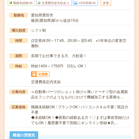
職種未経験OK
交通費別途支給あり
WEB登録OK
派遣
愛知県豊田市
勤務地
篠原(愛知県)駅から徒歩15分
シフト制
曜日頻度
(2交替)8:00～17:45、20:00～翌5:45 ※1年単位の変形労
時間
働制
長期でお仕事できる方、大歓迎！
期間
時給1400～1750円 日払いOK！
時給
交通費
交通費規定内支給
≪自動車パーツのショット掛け≫薄いドーナツ型の金属製
仕事内容
品をフックのようなものにかけて機械加工する業務を…
職種未経験OK / ブランクOK / パソコンスキル不要 / 英語力
応募資格
不要
◆未経験OK！◆夜勤の経験ある方！〇まずは事前登録だけ
でもOK！履歴書不要で気軽にオンライン登録★氏…
職場の雰囲気