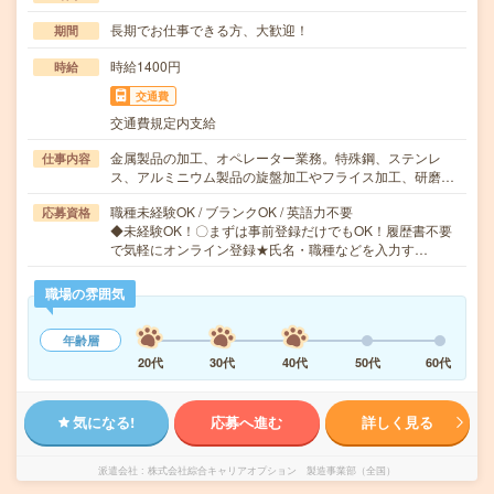
長期でお仕事できる方、大歓迎！
期間
時給1400円
時給
交通費
交通費規定内支給
金属製品の加工、オペレーター業務。特殊鋼、ステンレ
仕事内容
ス、アルミニウム製品の旋盤加工やフライス加工、研磨…
職種未経験OK / ブランクOK / 英語力不要
応募資格
◆未経験OK！〇まずは事前登録だけでもOK！履歴書不要
で気軽にオンライン登録★氏名・職種などを入力す…
職場の雰囲気
年齢層
20代
30代
40代
50代
60代
気になる!
応募へ進む
詳しく見る
派遣会社
株式会社綜合キャリアオプション 製造事業部（全国）