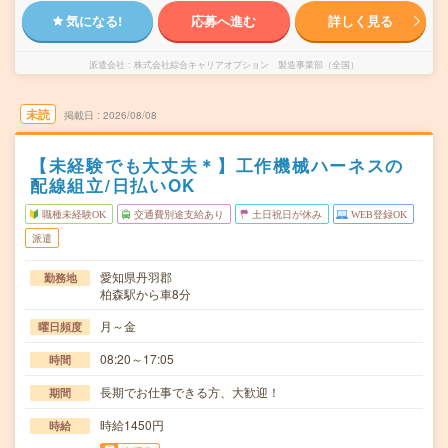
気になる!
応募へ進む
詳しく見る
派遣会社
株式会社綜合キャリアオプション 製造事業部（全国）
未読
掲載日
2026/08/08
【未経験でも大丈夫＊】工作機械ハーネスの
配線組立/日払いOK
職種未経験OK
交通費別途支給あり
土日祝日が休み
WEB登録OK
派遣
愛知県丹羽郡
勤務地
柏森駅から車8分
月～金
曜日頻度
08:20～17:05
時間
長期でお仕事できる方、大歓迎！
期間
時給1450円
時給