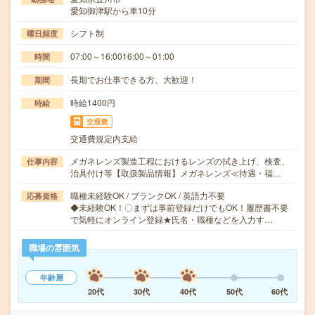
愛知御津駅から車10分
シフト制
曜日頻度
07:00～16:0016:00～01:00
時間
長期でお仕事できる方、大歓迎！
期間
時給1400円
時給
交通費
交通費規定内支給
メガネレンズ製造工程におけるレンズの拭き上げ、検査、
仕事内容
治具付け等【取扱製品情報】メガネレンズ≪待遇・福…
職種未経験OK / ブランクOK / 英語力不要
応募資格
◆未経験OK！〇まずは事前登録だけでもOK！履歴書不要
で気軽にオンライン登録★氏名・職種などを入力す…
職場の雰囲気
年齢層
20代
30代
40代
50代
60代