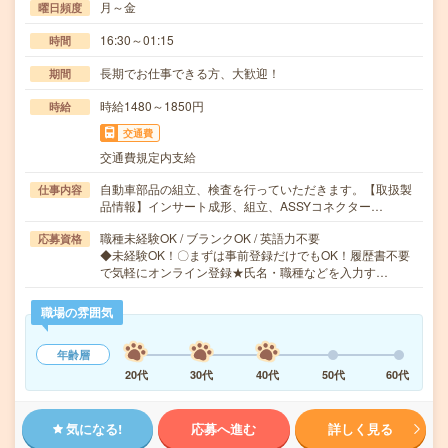
月～金
曜日頻度
16:30～01:15
時間
長期でお仕事できる方、大歓迎！
期間
時給1480～1850円
時給
交通費
交通費規定内支給
自動車部品の組立、検査を行っていただきます。【取扱製
仕事内容
品情報】インサート成形、組立、ASSYコネクター…
職種未経験OK / ブランクOK / 英語力不要
応募資格
◆未経験OK！〇まずは事前登録だけでもOK！履歴書不要
で気軽にオンライン登録★氏名・職種などを入力す…
職場の雰囲気
年齢層
20代
30代
40代
50代
60代
気になる!
応募へ進む
詳しく見る