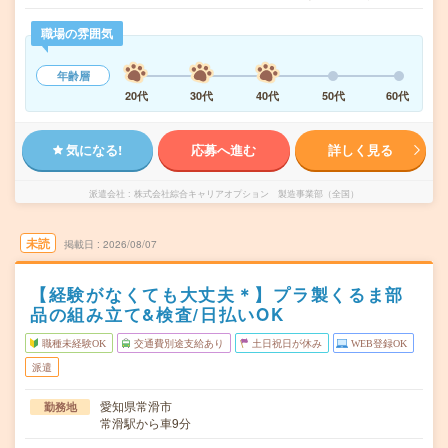
職場の雰囲気
年齢層
20代
30代
40代
50代
60代
気になる!
応募へ進む
詳しく見る
派遣会社
株式会社綜合キャリアオプション 製造事業部（全国）
未読
掲載日
2026/08/07
【経験がなくても大丈夫＊】プラ製くるま部
品の組み立て&検査/日払いOK
職種未経験OK
交通費別途支給あり
土日祝日が休み
WEB登録OK
派遣
愛知県常滑市
勤務地
常滑駅から車9分