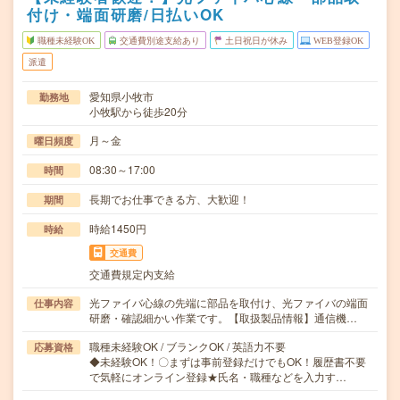
付け・端面研磨/日払いOK
職種未経験OK
交通費別途支給あり
土日祝日が休み
WEB登録OK
派遣
愛知県小牧市
勤務地
小牧駅から徒歩20分
月～金
曜日頻度
08:30～17:00
時間
長期でお仕事できる方、大歓迎！
期間
時給1450円
時給
交通費
交通費規定内支給
光ファイバ心線の先端に部品を取付け、光ファイバの端面
仕事内容
研磨・確認細かい作業です。【取扱製品情報】通信機…
職種未経験OK / ブランクOK / 英語力不要
応募資格
◆未経験OK！〇まずは事前登録だけでもOK！履歴書不要
で気軽にオンライン登録★氏名・職種などを入力す…