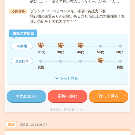
的には…＞・薄くて軽い布のようなカーボンを、4人…
ブランクOK / パソコンスキル不要 / 英語力不要
応募資格
飛行機の主翼造りの経験がある方10名以上の大量採用！友
達との応募も大歓迎です＾＾
職場の雰囲気
年齢層
20代
30代
40代
50代
60代
男女比率
女性
男性
もっと見る
気になる!
応募へ進む
詳しく見る
派遣会社
株式会社エンター
未読
掲載日
2026/08/07