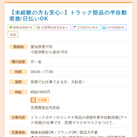
【未経験の方も安心○】トラック部品の半自動
溶接/日払いOK
職種未経験OK
交通費別途支給あり
土日祝日が休み
WEB登録OK
派遣
愛知県豊川市
勤務地
小坂井駅から徒歩15分
月～金
曜日頻度
08:00～17:00
時間
長期でお仕事できる方、大歓迎！
期間
時給1600円
時給
交通費
交通費規定内支給
トラックボディやコンテナ部品の溶接作業半自動溶接(アー
仕事内容
ク溶接)の仕事です。防塵マスクやマスクをつけて…
職種未経験OK / ブランクOK / 英語力不要
応募資格