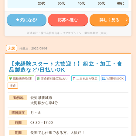
20代
30代
40代
50代
60代
気になる!
応募へ進む
詳しく見る
派遣会社
株式会社綜合キャリアオプション 製造事業部（全国）
未読
掲載日
2026/08/08
【未経験スタート大歓迎！】組立・加工・食
品製造など/日払いOK
職種未経験OK
交通費別途支給あり
土日祝日が休み
WEB登録OK
派遣
愛知県新城市
勤務地
大海駅から車4分
月～金
曜日頻度
08:30～17:00
時間
長期でお仕事できる方、大歓迎！
期間