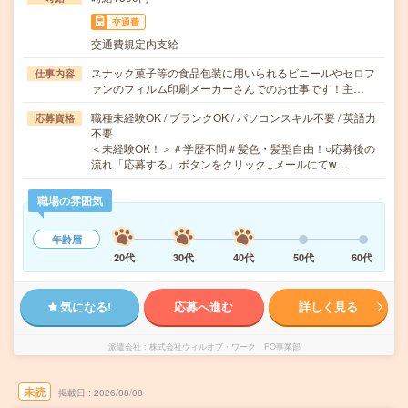
交通費
交通費規定内支給
スナック菓子等の食品包装に用いられるビニールやセロフ
仕事内容
ァンのフィルム印刷メーカーさんでのお仕事です！主…
職種未経験OK / ブランクOK / パソコンスキル不要 / 英語力
応募資格
不要
＜未経験OK！＞＃学歴不問＃髪色・髪型自由！○応募後の
流れ「応募する」ボタンをクリック↓メールにてw…
職場の雰囲気
年齢層
20代
30代
40代
50代
60代
気になる!
応募へ進む
詳しく見る
派遣会社
株式会社ウィルオブ・ワーク FO事業部
未読
掲載日
2026/08/08