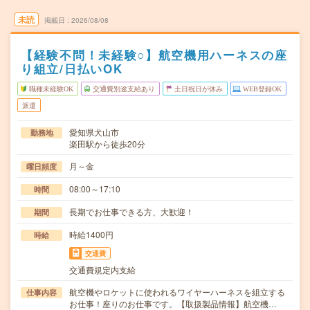
未読
掲載日
2026/08/08
【経験不問！未経験○】航空機用ハーネスの座
り組立/日払いOK
職種未経験OK
交通費別途支給あり
土日祝日が休み
WEB登録OK
派遣
愛知県犬山市
勤務地
楽田駅から徒歩20分
月～金
曜日頻度
08:00～17:10
時間
長期でお仕事できる方、大歓迎！
期間
時給1400円
時給
交通費
交通費規定内支給
航空機やロケットに使われるワイヤーハーネスを組立する
仕事内容
お仕事！座りのお仕事です。【取扱製品情報】航空機…