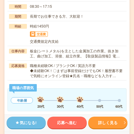
08:30～17:15
時間
長期でお仕事できる方、大歓迎！
期間
時給1450円
時給
交通費
交通費規定内支給
板金(シートメタル)を主とした金属加工の作業。抜き加
仕事内容
工、曲げ加工、溶接、組立作業。【取扱製品情報】電…
職種未経験OK / ブランクOK / 英語力不要
応募資格
◆未経験OK！〇まずは事前登録だけでもOK！履歴書不要
で気軽にオンライン登録★氏名・職種などを入力す…
職場の雰囲気
年齢層
20代
30代
40代
50代
60代
気になる!
応募へ進む
詳しく見る