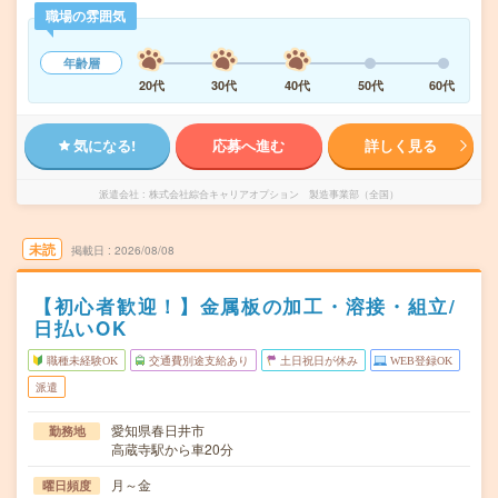
職場の雰囲気
年齢層
20代
30代
40代
50代
60代
気になる!
応募へ進む
詳しく見る
派遣会社
株式会社綜合キャリアオプション 製造事業部（全国）
未読
掲載日
2026/08/08
【初心者歓迎！】金属板の加工・溶接・組立/
日払いOK
職種未経験OK
交通費別途支給あり
土日祝日が休み
WEB登録OK
派遣
愛知県春日井市
勤務地
高蔵寺駅から車20分
月～金
曜日頻度