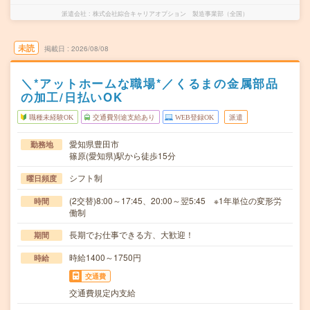
派遣会社
株式会社綜合キャリアオプション 製造事業部（全国）
未読
掲載日
2026/08/08
＼*アットホームな職場*／くるまの金属部品
の加工/日払いOK
職種未経験OK
交通費別途支給あり
WEB登録OK
派遣
愛知県豊田市
勤務地
篠原(愛知県)駅から徒歩15分
シフト制
曜日頻度
(2交替)8:00～17:45、20:00～翌5:45 ※1年単位の変形労
時間
働制
長期でお仕事できる方、大歓迎！
期間
時給1400～1750円
時給
交通費
交通費規定内支給