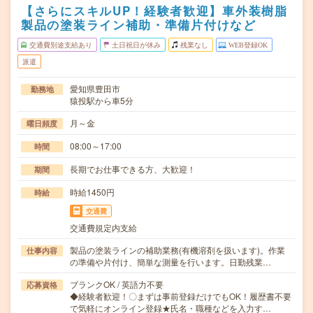
【さらにスキルUP！経験者歓迎】車外装樹脂
製品の塗装ライン補助・準備片付けなど
交通費別途支給あり
土日祝日が休み
残業なし
WEB登録OK
派遣
愛知県豊田市
勤務地
猿投駅から車5分
月～金
曜日頻度
08:00～17:00
時間
長期でお仕事できる方、大歓迎！
期間
時給1450円
時給
交通費
交通費規定内支給
製品の塗装ラインの補助業務(有機溶剤を扱います)。作業
仕事内容
の準備や片付け、簡単な測量を行います。日勤残業…
ブランクOK / 英語力不要
応募資格
◆経験者歓迎！〇まずは事前登録だけでもOK！履歴書不要
で気軽にオンライン登録★氏名・職種などを入力す…