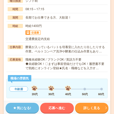
シフト制
曜日頻度
08:15～17:15
時間
長期でお仕事できる方、大歓迎！
期間
時給1400円
時給
交通費
交通費規定内支給
酵素が入っているバットを培養室に入れたり出したりする
仕事内容
作業。ベルトコンベア洗浄や酵素の仕込み作業もあり…
職種未経験OK / ブランクOK / 英語力不要
応募資格
◆未経験OK！〇まずは事前登録だけでもOK！履歴書不要
で気軽にオンライン登録★氏名・職種などを入力す…
職場の雰囲気
年齢層
20代
30代
40代
50代
60代
気になる!
応募へ進む
詳しく見る