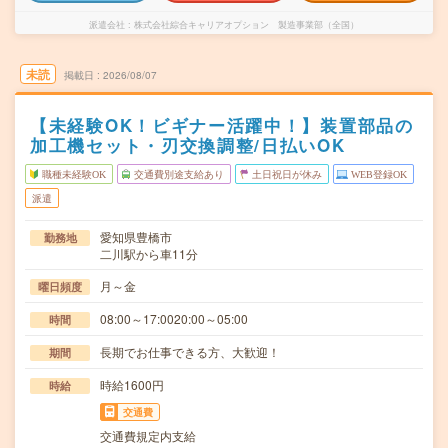
派遣会社
株式会社綜合キャリアオプション 製造事業部（全国）
未読
掲載日
2026/08/07
【未経験OK！ビギナー活躍中！】装置部品の
加工機セット・刃交換調整/日払いOK
職種未経験OK
交通費別途支給あり
土日祝日が休み
WEB登録OK
派遣
愛知県豊橋市
勤務地
二川駅から車11分
月～金
曜日頻度
08:00～17:0020:00～05:00
時間
長期でお仕事できる方、大歓迎！
期間
時給1600円
時給
交通費
交通費規定内支給