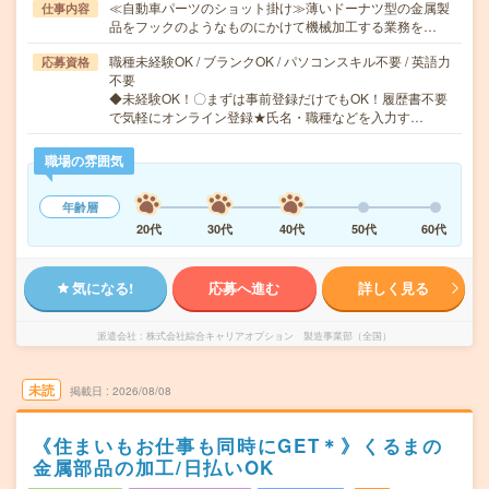
≪自動車パーツのショット掛け≫薄いドーナツ型の金属製
仕事内容
品をフックのようなものにかけて機械加工する業務を…
職種未経験OK / ブランクOK / パソコンスキル不要 / 英語力
応募資格
不要
◆未経験OK！〇まずは事前登録だけでもOK！履歴書不要
で気軽にオンライン登録★氏名・職種などを入力す…
職場の雰囲気
年齢層
20代
30代
40代
50代
60代
気になる!
応募へ進む
詳しく見る
派遣会社
株式会社綜合キャリアオプション 製造事業部（全国）
未読
掲載日
2026/08/08
《住まいもお仕事も同時にGET＊》くるまの
金属部品の加工/日払いOK