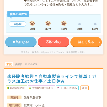
◆未経験OK！〇まずは事前登録だけでもOK！履歴書不要
で気軽にオンライン登録★氏名・職種などを入力す…
職場の雰囲気
年齢層
20代
30代
40代
50代
60代
気になる!
応募へ進む
詳しく見る
派遣会社
株式会社綜合キャリアオプション 製造事業部（全国）
未読
掲載日
2026/08/08
未経験者歓迎＊自動車製造ラインで簡単！ガ
ラス加工のお仕事／土日休み
職種未経験OK
交通費別途支給あり
土日祝日が休み
派遣
愛知県豊橋市
勤務地
就業曜日/月～金
曜日頻度