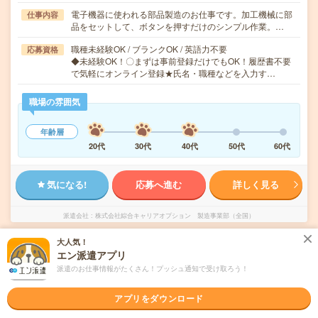
電子機器に使われる部品製造のお仕事です。加工機械に部
仕事内容
品をセットして、ボタンを押すだけのシンプル作業。…
職種未経験OK / ブランクOK / 英語力不要
応募資格
◆未経験OK！〇まずは事前登録だけでもOK！履歴書不要
で気軽にオンライン登録★氏名・職種などを入力す…
職場の雰囲気
年齢層
20代
30代
40代
50代
60代
気になる!
応募へ進む
詳しく見る
派遣会社
株式会社綜合キャリアオプション 製造事業部（全国）
大人気！
未読
掲載日
2026/08/07
エン派遣アプリ
派遣のお仕事情報がたくさん！プッシュ通知で受け取ろう！
【未経験から安心スタート！】車用エアコン
アプリをダウンロード
部品の製造オペレーター/日払いOK