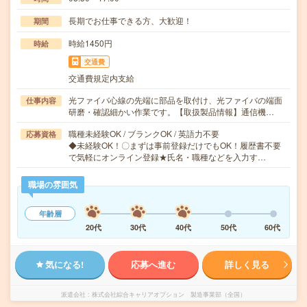
長期でお仕事できる方、大歓迎！
期間
時給1450円
時給
交通費
交通費規定内支給
光ファイバ心線の先端に部品を取付け、光ファイバの端面
仕事内容
研磨・確認細かい作業です。【取扱製品情報】通信機…
職種未経験OK / ブランクOK / 英語力不要
応募資格
◆未経験OK！〇まずは事前登録だけでもOK！履歴書不要
で気軽にオンライン登録★氏名・職種などを入力す…
職場の雰囲気
年齢層
20代
30代
40代
50代
60代
気になる!
応募へ進む
詳しく見る
派遣会社
株式会社綜合キャリアオプション 製造事業部（全国）