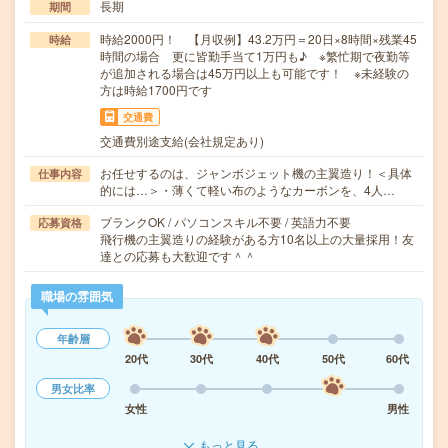
長期
期間
時給2000円！ 【月収例】43.2万円＝20日×8時間×残業45
時給
時間の場合 更に皆勤手当て1万円も♪ ※繁忙期で夜勤等
が追加される場合は45万円以上も可能です！ ※未経験の
方は時給1700円です
交通費
交通費別途支給(会社規定あり)
お任せするのは、ジャンボジェット機の主翼造り！＜具体
仕事内容
的には…＞・薄くて軽い布のようなカーボンを、4人…
ブランクOK / パソコンスキル不要 / 英語力不要
応募資格
飛行機の主翼造りの経験がある方10名以上の大量採用！友
達との応募も大歓迎です＾＾
職場の雰囲気
年齢層
20代
30代
40代
50代
60代
男女比率
女性
男性
もっと見る