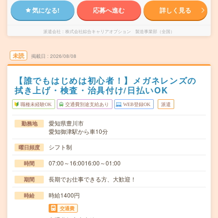
気になる!
応募へ進む
詳しく見る
派遣会社
株式会社綜合キャリアオプション 製造事業部（全国）
未読
掲載日
2026/08/08
【誰でもはじめは初心者！】メガネレンズの
拭き上げ・検査・治具付け/日払いOK
職種未経験OK
交通費別途支給あり
WEB登録OK
派遣
愛知県豊川市
勤務地
愛知御津駅から車10分
シフト制
曜日頻度
07:00～16:0016:00～01:00
時間
長期でお仕事できる方、大歓迎！
期間
時給1400円
時給
交通費