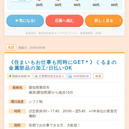
20代
30代
40代
50代
60代
気になる!
応募へ進む
詳しく見る
派遣会社
株式会社綜合キャリアオプション 製造事業部（全国）
未読
掲載日
2026/08/08
《住まいもお仕事も同時にGET＊》くるまの
金属部品の加工/日払いOK
職種未経験OK
交通費別途支給あり
WEB登録OK
派遣
愛知県豊田市
勤務地
篠原(愛知県)駅から徒歩15分
シフト制
曜日頻度
(2交替)8:00～17:45、20:00～翌5:45 ※1年単位の変形労
時間
働制
長期でお仕事できる方、大歓迎！
期間