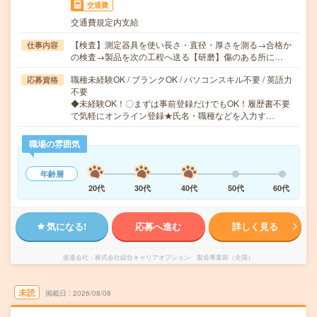
交通費
交通費規定内支給
【検査】測定器具を使い長さ・直径・厚さを測る→合格か
仕事内容
の検査→製品を次の工程へ送る【研磨】傷のある所に…
職種未経験OK / ブランクOK / パソコンスキル不要 / 英語力
応募資格
不要
◆未経験OK！〇まずは事前登録だけでもOK！履歴書不要
で気軽にオンライン登録★氏名・職種などを入力す…
職場の雰囲気
年齢層
20代
30代
40代
50代
60代
気になる!
応募へ進む
詳しく見る
派遣会社
株式会社綜合キャリアオプション 製造事業部（全国）
未読
掲載日
2026/08/08