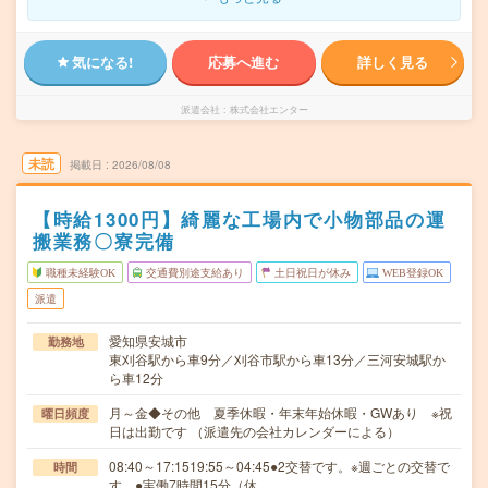
気になる!
応募へ進む
詳しく見る
派遣会社
株式会社エンター
未読
掲載日
2026/08/08
【時給1300円】綺麗な工場内で小物部品の運
搬業務〇寮完備
職種未経験OK
交通費別途支給あり
土日祝日が休み
WEB登録OK
派遣
愛知県安城市
勤務地
東刈谷駅から車9分／刈谷市駅から車13分／三河安城駅か
ら車12分
月～金◆その他 夏季休暇・年末年始休暇・GWあり ※祝
曜日頻度
日は出勤です （派遣先の会社カレンダーによる）
08:40～17:1519:55～04:45●2交替です。※週ごとの交替で
時間
す。●実働7時間15分（休…