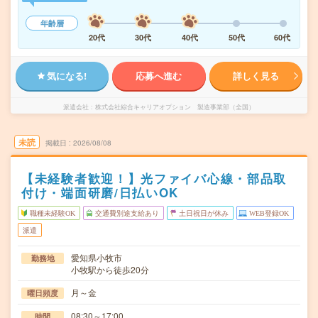
年齢層
20代
30代
40代
50代
60代
気になる!
応募へ進む
詳しく見る
派遣会社
株式会社綜合キャリアオプション 製造事業部（全国）
未読
掲載日
2026/08/08
【未経験者歓迎！】光ファイバ心線・部品取
付け・端面研磨/日払いOK
職種未経験OK
交通費別途支給あり
土日祝日が休み
WEB登録OK
派遣
愛知県小牧市
勤務地
小牧駅から徒歩20分
月～金
曜日頻度
08:30～17:00
時間