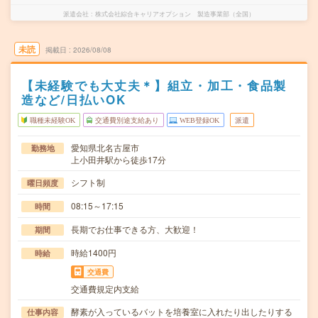
派遣会社
株式会社綜合キャリアオプション 製造事業部（全国）
未読
掲載日
2026/08/08
【未経験でも大丈夫＊】組立・加工・食品製
造など/日払いOK
職種未経験OK
交通費別途支給あり
WEB登録OK
派遣
愛知県北名古屋市
勤務地
上小田井駅から徒歩17分
シフト制
曜日頻度
08:15～17:15
時間
長期でお仕事できる方、大歓迎！
期間
時給1400円
時給
交通費
交通費規定内支給
酵素が入っているバットを培養室に入れたり出したりする
仕事内容