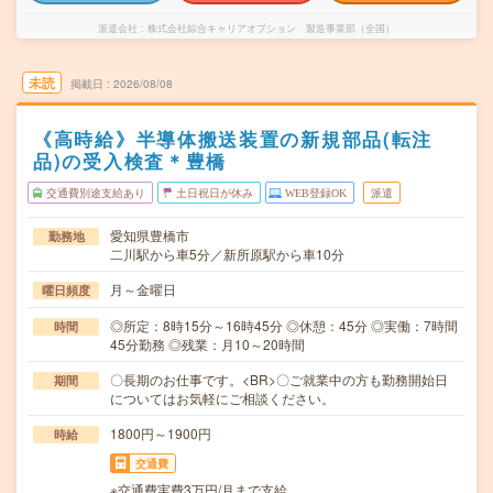
派遣会社
株式会社綜合キャリアオプション 製造事業部（全国）
未読
掲載日
2026/08/08
《高時給》半導体搬送装置の新規部品(転注
品)の受入検査＊豊橋
交通費別途支給あり
土日祝日が休み
WEB登録OK
派遣
愛知県豊橋市
勤務地
二川駅から車5分／新所原駅から車10分
月～金曜日
曜日頻度
◎所定：8時15分～16時45分 ◎休憩：45分 ◎実働：7時間
時間
45分勤務 ◎残業：月10～20時間
〇長期のお仕事です。<BR>〇ご就業中の方も勤務開始日
期間
についてはお気軽にご相談ください。
1800円～1900円
時給
交通費
※交通費実費3万円/月まで支給