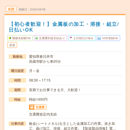
未読
掲載日
2026/08/08
【初心者歓迎！】金属板の加工・溶接・組立/
日払いOK
職種未経験OK
交通費別途支給あり
土日祝日が休み
WEB登録OK
派遣
愛知県春日井市
勤務地
高蔵寺駅から車20分
月～金
曜日頻度
08:30～17:15
時間
長期でお仕事できる方、大歓迎！
期間
時給1450円
時給
交通費
交通費規定内支給
板金(シートメタル)を主とした金属加工の作業。抜き加
仕事内容
工、曲げ加工、溶接、組立作業。【取扱製品情報】電…