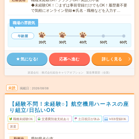
◆未経験OK！〇まずは事前登録だけでもOK！履歴書不要
で気軽にオンライン登録★氏名・職種などを入力す…
職場の雰囲気
年齢層
20代
30代
40代
50代
60代
気になる!
応募へ進む
詳しく見る
派遣会社
株式会社綜合キャリアオプション 製造事業部（全国）
未読
掲載日
2026/08/08
【経験不問！未経験○】航空機用ハーネスの座
り組立/日払いOK
職種未経験OK
交通費別途支給あり
土日祝日が休み
WEB登録OK
派遣
愛知県犬山市
勤務地