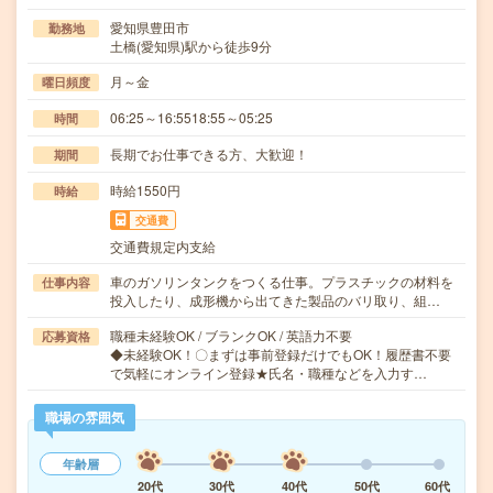
愛知県豊田市
勤務地
土橋(愛知県)駅から徒歩9分
月～金
曜日頻度
06:25～16:5518:55～05:25
時間
長期でお仕事できる方、大歓迎！
期間
時給1550円
時給
交通費
交通費規定内支給
車のガソリンタンクをつくる仕事。プラスチックの材料を
仕事内容
投入したり、成形機から出てきた製品のバリ取り、組…
職種未経験OK / ブランクOK / 英語力不要
応募資格
◆未経験OK！〇まずは事前登録だけでもOK！履歴書不要
で気軽にオンライン登録★氏名・職種などを入力す…
職場の雰囲気
年齢層
20代
30代
40代
50代
60代