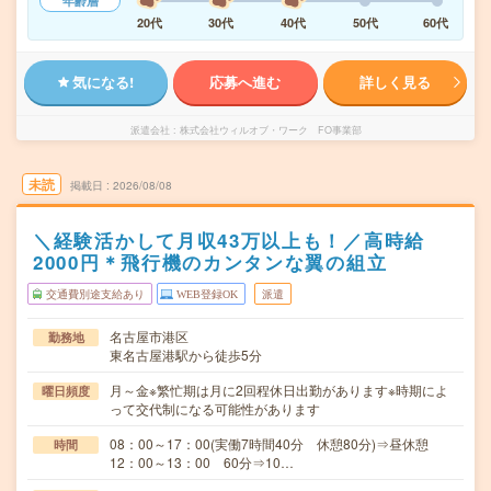
年齢層
20代
30代
40代
50代
60代
気になる!
応募へ進む
詳しく見る
派遣会社
株式会社ウィルオブ・ワーク FO事業部
未読
掲載日
2026/08/08
＼経験活かして月収43万以上も！／高時給
2000円＊飛行機のカンタンな翼の組立
交通費別途支給あり
WEB登録OK
派遣
名古屋市港区
勤務地
東名古屋港駅から徒歩5分
月～金※繁忙期は月に2回程休日出勤があります※時期によ
曜日頻度
って交代制になる可能性があります
08：00～17：00(実働7時間40分 休憩80分)⇒昼休憩
時間
12：00～13：00 60分⇒10…