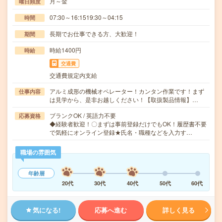
月～金
曜日頻度
07:30～16:1519:30～04:15
時間
長期でお仕事できる方、大歓迎！
期間
時給1400円
時給
交通費
交通費規定内支給
アルミ成形の機械オペレーター！カンタン作業です！まず
仕事内容
は見学から、是非お越しください！【取扱製品情報】…
ブランクOK / 英語力不要
応募資格
◆経験者歓迎！〇まずは事前登録だけでもOK！履歴書不要
で気軽にオンライン登録★氏名・職種などを入力す…
職場の雰囲気
年齢層
20代
30代
40代
50代
60代
気になる!
応募へ進む
詳しく見る