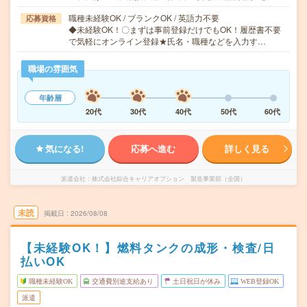
職種未経験OK / ブランクOK / 英語力不要
応募資格
◆未経験OK！〇まずは事前登録だけでもOK！履歴書不要
で気軽にオンライン登録★氏名・職種などを入力す…
職場の雰囲気
年齢層
20代
30代
40代
50代
60代
気になる!
応募へ進む
詳しく見る
派遣会社
株式会社綜合キャリアオプション 製造事業部（全国）
未読
掲載日
2026/08/08
【未経験OK！】燃料タンクの成形・検査/日
払いOK
職種未経験OK
交通費別途支給あり
土日祝日が休み
WEB登録OK
派遣