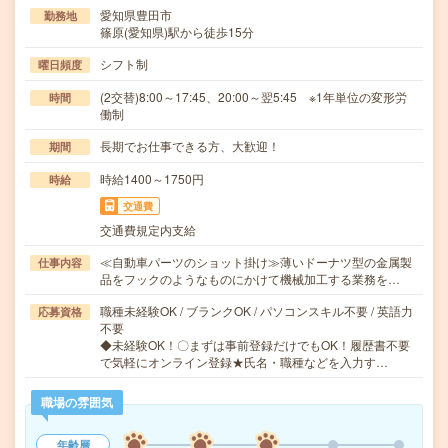
愛知県豊田市
勤務地
篠原(愛知県)駅から徒歩15分
シフト制
曜日頻度
(2交替)8:00～17:45、20:00～翌5:45 ※1年単位の変形労
時間
働制
長期でお仕事できる方、大歓迎！
期間
時給1400～1750円
時給
交通費
交通費規定内支給
≪自動車パーツのショット掛け≫薄いドーナツ型の金属製
仕事内容
品をフックのようなものにかけて機械加工する業務を…
職種未経験OK / ブランクOK / パソコンスキル不要 / 英語力
応募資格
不要
◆未経験OK！〇まずは事前登録だけでもOK！履歴書不要
で気軽にオンライン登録★氏名・職種などを入力す…
職場の雰囲気
年齢層