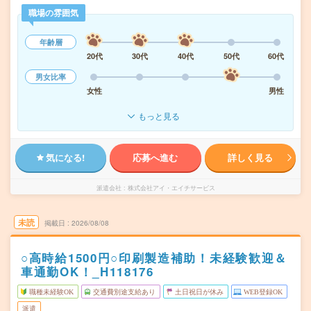
職場の雰囲気
年齢層
20代
30代
40代
50代
60代
男女比率
女性
男性
もっと見る
気になる!
応募へ進む
詳しく見る
派遣会社
株式会社アイ・エイチサービス
未読
掲載日
2026/08/08
○高時給1500円○印刷製造補助！未経験歓迎＆
車通勤OK！_H118176
職種未経験OK
交通費別途支給あり
土日祝日が休み
WEB登録OK
派遣