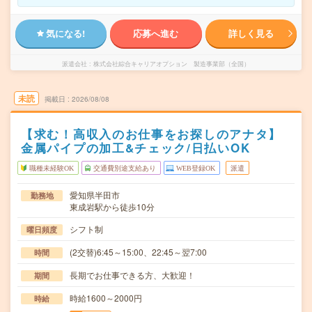
気になる!
応募へ進む
詳しく見る
派遣会社
株式会社綜合キャリアオプション 製造事業部（全国）
未読
掲載日
2026/08/08
【求む！高収入のお仕事をお探しのアナタ】
金属パイプの加工&チェック/日払いOK
職種未経験OK
交通費別途支給あり
WEB登録OK
派遣
愛知県半田市
勤務地
東成岩駅から徒歩10分
シフト制
曜日頻度
(2交替)6:45～15:00、22:45～翌7:00
時間
長期でお仕事できる方、大歓迎！
期間
時給1600～2000円
時給