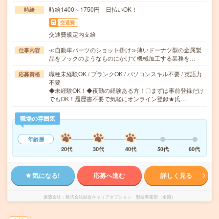
時給1400～1750円 日払いOK！
時給
交通費
交通費規定内支給
≪自動車パーツのショット掛け≫薄いドーナツ型の金属製
仕事内容
品をフックのようなものにかけて機械加工する業務を…
職種未経験OK / ブランクOK / パソコンスキル不要 / 英語力
応募資格
不要
◆未経験OK！◆夜勤の経験ある方！〇まずは事前登録だけ
でもOK！履歴書不要で気軽にオンライン登録★氏…
職場の雰囲気
年齢層
20代
30代
40代
50代
60代
気になる!
応募へ進む
詳しく見る
派遣会社
株式会社綜合キャリアオプション 製造事業部（全国）