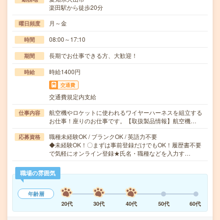
楽田駅から徒歩20分
月～金
曜日頻度
08:00～17:10
時間
長期でお仕事できる方、大歓迎！
期間
時給1400円
時給
交通費
交通費規定内支給
航空機やロケットに使われるワイヤーハーネスを組立する
仕事内容
お仕事！座りのお仕事です。【取扱製品情報】航空機…
職種未経験OK / ブランクOK / 英語力不要
応募資格
◆未経験OK！〇まずは事前登録だけでもOK！履歴書不要
で気軽にオンライン登録★氏名・職種などを入力す…
職場の雰囲気
年齢層
20代
30代
40代
50代
60代