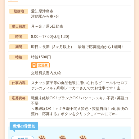
愛知県津島市
勤務地
津島駅から車7分
月～金／週5日勤務
曜日頻度
8:00～17:00(休憩1:20)
時間
即日～長期（3ヶ月以上） 最短で応募開始から1週間！
期間
時給1500円
時給
交通費
交通費規定内支給
スナック菓子等の食品包装に用いられるビニールやセロフ
仕事内容
ァンのフィルム印刷メーカーさんでのお仕事です！主…
職種未経験OK / ブランクOK / パソコンスキル不要 / 英語力
応募資格
不要
＜未経験OK！＞＃学歴不問＃髪色・髪型自由！○応募後の
流れ「応募する」ボタンをクリック↓メールにてw…
職場の雰囲気