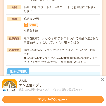
長期 即日スタート！ ※スタート日はお気軽にご相談く
期間
ださい
時給1300円
時給
交通費
交通費支給
電気自動車(エレカ)や台車(アシストつき)で部品を運ぶお仕
仕事内容
事!部品をカゴに入れていくだけ!指示が出る…
職種未経験OK / ブランクOK / パソコンスキル不要 / 英語力
応募資格
不要
◆未経験OK◆ブランクさんOK!◆普通自動車免許orフォー
クリフト免許ご希望の方は正社員雇用への道も…
職場の雰囲気
大人気！
年齢層
エン派遣アプリ
20代
30代
40代
50代
60代
派遣のお仕事情報がたくさん！プッシュ通知で受け取ろう！
男女比率
女性
男性
アプリをダウンロード