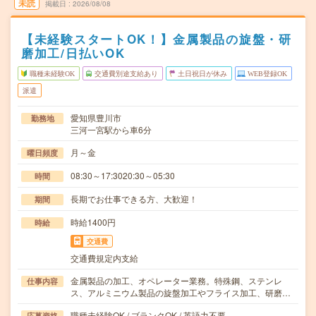
未読
掲載日
2026/08/08
【未経験スタートOK！】金属製品の旋盤・研
磨加工/日払いOK
職種未経験OK
交通費別途支給あり
土日祝日が休み
WEB登録OK
派遣
愛知県豊川市
勤務地
三河一宮駅から車6分
月～金
曜日頻度
08:30～17:3020:30～05:30
時間
長期でお仕事できる方、大歓迎！
期間
時給1400円
時給
交通費
交通費規定内支給
金属製品の加工、オペレーター業務。特殊鋼、ステンレ
仕事内容
ス、アルミニウム製品の旋盤加工やフライス加工、研磨…
職種未経験OK / ブランクOK / 英語力不要
応募資格