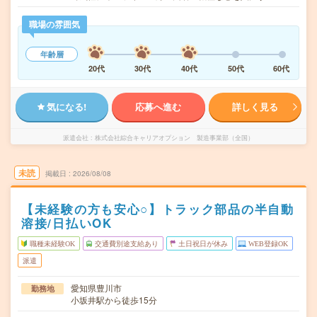
職場の雰囲気
年齢層
20代
30代
40代
50代
60代
気になる!
応募へ進む
詳しく見る
派遣会社
株式会社綜合キャリアオプション 製造事業部（全国）
未読
掲載日
2026/08/08
【未経験の方も安心○】トラック部品の半自動
溶接/日払いOK
職種未経験OK
交通費別途支給あり
土日祝日が休み
WEB登録OK
派遣
愛知県豊川市
勤務地
小坂井駅から徒歩15分