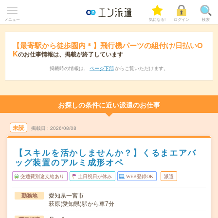
メニュー
気になる!
ログイン
検索
【最寄駅から徒歩圏内＊】飛行機パーツの組付け/日払いO
K
のお仕事情報は、掲載が終了しています
掲載時の情報は、
ページ下部
からご覧いただけます。
お探しの条件に近い派遣のお仕事
未読
掲載日
2026/08/08
【スキルを活かしませんか？】くるまエアバ
ッグ装置のアルミ成形オペ
交通費別途支給あり
土日祝日が休み
WEB登録OK
派遣
愛知県一宮市
勤務地
萩原(愛知県)駅から車7分