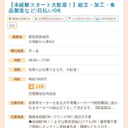
【未経験スタート大歓迎！】組立・加工・食
品製造など/日払いOK
職種未経験OK
交通費別途支給あり
土日祝日が休み
WEB登録OK
派遣
愛知県新城市
勤務地
大海駅から車4分
月～金
曜日頻度
08:30～17:00
時間
長期でお仕事できる方、大歓迎！
期間
時給1600円
時給
交通費
交通費規定内支給
産業用モーターを造る大手電機メーカーで精密機器に使わ
仕事内容
れるモーターの組み立てをして頂きます。【取扱製品…
職種未経験OK / ブランクOK / 英語力不要
応募資格
◆未経験OK！〇まずは事前登録だけでもOK！履歴書不要
で気軽にオンライン登録★氏名・職種などを入力す…