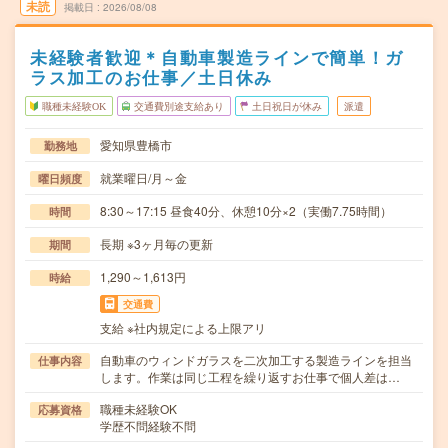
未読
掲載日
2026/08/08
未経験者歓迎＊自動車製造ラインで簡単！ガ
ラス加工のお仕事／土日休み
職種未経験OK
交通費別途支給あり
土日祝日が休み
派遣
愛知県豊橋市
勤務地
就業曜日/月～金
曜日頻度
8:30～17:15 昼食40分、休憩10分×2（実働7.75時間）
時間
長期 ※3ヶ月毎の更新
期間
1,290～1,613円
時給
交通費
支給 ※社内規定による上限アリ
自動車のウィンドガラスを二次加工する製造ラインを担当
仕事内容
します。作業は同じ工程を繰り返すお仕事で個人差は…
職種未経験OK
応募資格
学歴不問経験不問