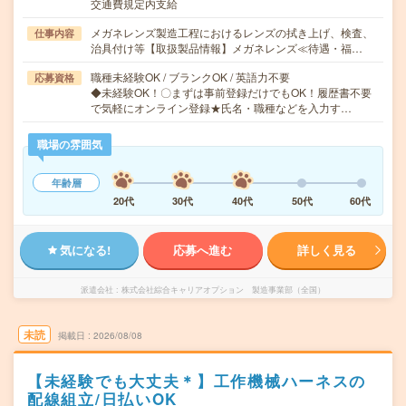
交通費規定内支給
メガネレンズ製造工程におけるレンズの拭き上げ、検査、
仕事内容
治具付け等【取扱製品情報】メガネレンズ≪待遇・福…
職種未経験OK / ブランクOK / 英語力不要
応募資格
◆未経験OK！〇まずは事前登録だけでもOK！履歴書不要
で気軽にオンライン登録★氏名・職種などを入力す…
職場の雰囲気
年齢層
20代
30代
40代
50代
60代
気になる!
応募へ進む
詳しく見る
派遣会社
株式会社綜合キャリアオプション 製造事業部（全国）
未読
掲載日
2026/08/08
【未経験でも大丈夫＊】工作機械ハーネスの
配線組立/日払いOK