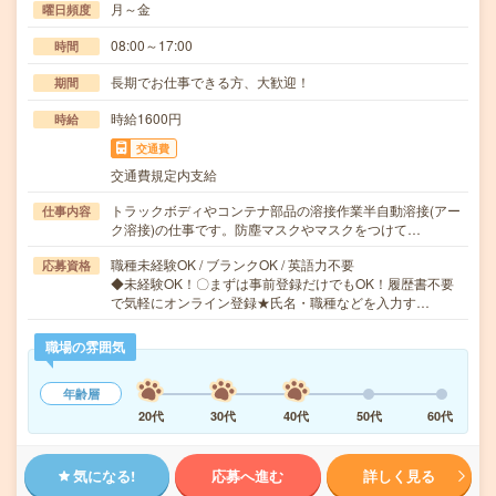
月～金
曜日頻度
08:00～17:00
時間
長期でお仕事できる方、大歓迎！
期間
時給1600円
時給
交通費
交通費規定内支給
トラックボディやコンテナ部品の溶接作業半自動溶接(アー
仕事内容
ク溶接)の仕事です。防塵マスクやマスクをつけて…
職種未経験OK / ブランクOK / 英語力不要
応募資格
◆未経験OK！〇まずは事前登録だけでもOK！履歴書不要
で気軽にオンライン登録★氏名・職種などを入力す…
職場の雰囲気
年齢層
20代
30代
40代
50代
60代
気になる!
応募へ進む
詳しく見る