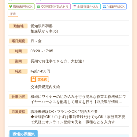
職種未経験OK
交通費別途支給あり
土日祝日が休み
WEB登録OK
派遣
愛知県丹羽郡
勤務地
柏森駅から車8分
月～金
曜日頻度
08:20～17:05
時間
長期でお仕事できる方、大歓迎！
期間
時給1450円
時給
交通費
交通費規定内支給
機械にワイヤーの組み込みを行う簡単な作業工作機械にワ
仕事内容
イヤーハーネスを配電して組立を行う【取扱製品情報…
職種未経験OK / ブランクOK / 英語力不要
応募資格
◆未経験OK！〇まずは事前登録だけでもOK！履歴書不要
で気軽にオンライン登録★氏名・職種などを入力す…
職場の雰囲気