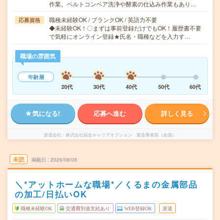
作業。ベルトコンベア洗浄や酵素の仕込み作業もあり…
職種未経験OK / ブランクOK / 英語力不要
応募資格
◆未経験OK！〇まずは事前登録だけでもOK！履歴書不要
で気軽にオンライン登録★氏名・職種などを入力す…
職場の雰囲気
年齢層
20代
30代
40代
50代
60代
気になる!
応募へ進む
詳しく見る
派遣会社
株式会社綜合キャリアオプション 製造事業部（全国）
未読
掲載日
2026/08/08
＼*アットホームな職場*／くるまの金属部品
の加工/日払いOK
職種未経験OK
交通費別途支給あり
WEB登録OK
派遣