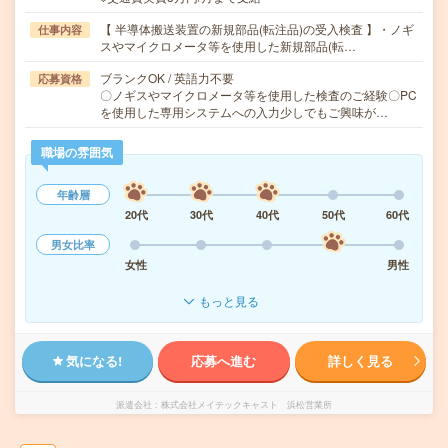
【 半導体搬送装置の新規部品(転注品)の受入検査 】・ノギ
仕事内容
スやマイクロメータ等を使用した新規部品(転…
ブランクOK / 英語力不要
応募資格
〇ノギスやマイクロメータ等を使用した検査のご経験〇PC
を使用した専用システムへの入力少しでもご興味が…
職場の雰囲気
年齢層
20代
30代
40代
50代
60代
男女比率
女性
男性
もっと見る
気になる!
応募へ進む
詳しく見る
派遣会社
株式会社メイテックキャスト 浜松営業所