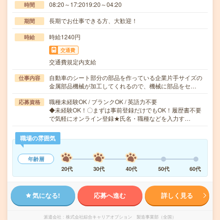
08:20～17:2019:20～04:20
時間
長期でお仕事できる方、大歓迎！
期間
時給1240円
時給
交通費
交通費規定内支給
自動車のシート部分の部品を作っている企業片手サイズの
仕事内容
金属部品機械が加工してくれるので、機械に部品をセ…
職種未経験OK / ブランクOK / 英語力不要
応募資格
◆未経験OK！〇まずは事前登録だけでもOK！履歴書不要
で気軽にオンライン登録★氏名・職種などを入力す…
職場の雰囲気
年齢層
20代
30代
40代
50代
60代
気になる!
応募へ進む
詳しく見る
派遣会社
株式会社綜合キャリアオプション 製造事業部（全国）