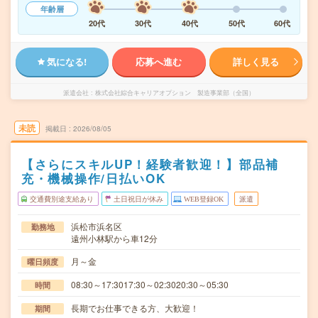
年齢層
20代
30代
40代
50代
60代
気になる!
応募へ進む
詳しく見る
派遣会社
株式会社綜合キャリアオプション 製造事業部（全国）
未読
掲載日
2026/08/05
【さらにスキルUP！経験者歓迎！】部品補
充・機械操作/日払いOK
交通費別途支給あり
土日祝日が休み
WEB登録OK
派遣
浜松市浜名区
勤務地
遠州小林駅から車12分
月～金
曜日頻度
08:30～17:3017:30～02:3020:30～05:30
時間
長期でお仕事できる方、大歓迎！
期間