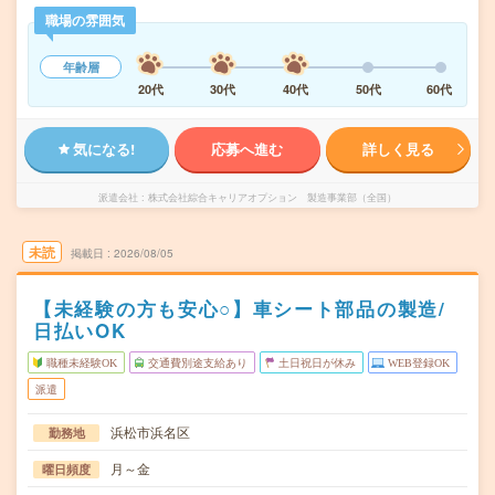
職場の雰囲気
年齢層
20代
30代
40代
50代
60代
気になる!
応募へ進む
詳しく見る
派遣会社
株式会社綜合キャリアオプション 製造事業部（全国）
未読
掲載日
2026/08/05
【未経験の方も安心○】車シート部品の製造/
日払いOK
職種未経験OK
交通費別途支給あり
土日祝日が休み
WEB登録OK
派遣
浜松市浜名区
勤務地
月～金
曜日頻度