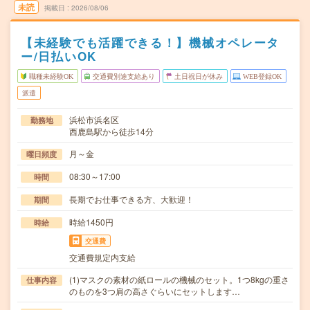
未読
掲載日
2026/08/06
【未経験でも活躍できる！】機械オペレータ
ー/日払いOK
職種未経験OK
交通費別途支給あり
土日祝日が休み
WEB登録OK
派遣
浜松市浜名区
勤務地
西鹿島駅から徒歩14分
月～金
曜日頻度
08:30～17:00
時間
長期でお仕事できる方、大歓迎！
期間
時給1450円
時給
交通費
交通費規定内支給
(1)マスクの素材の紙ロールの機械のセット。1つ8kgの重さ
仕事内容
のものを3つ肩の高さぐらいにセットします…