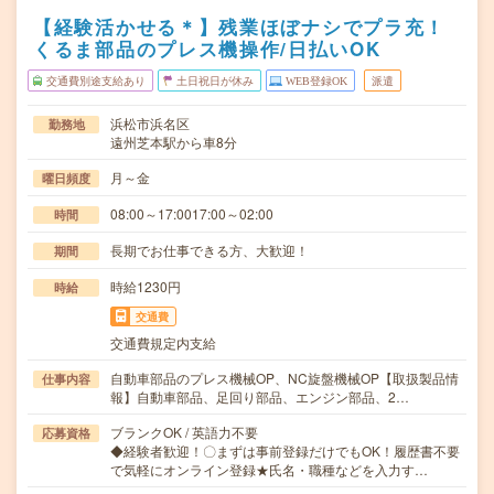
【経験活かせる＊】残業ほぼナシでプラ充！
くるま部品のプレス機操作/日払いOK
交通費別途支給あり
土日祝日が休み
WEB登録OK
派遣
浜松市浜名区
勤務地
遠州芝本駅から車8分
月～金
曜日頻度
08:00～17:0017:00～02:00
時間
長期でお仕事できる方、大歓迎！
期間
時給1230円
時給
交通費
交通費規定内支給
自動車部品のプレス機械OP、NC旋盤機械OP【取扱製品情
仕事内容
報】自動車部品、足回り部品、エンジン部品、2…
ブランクOK / 英語力不要
応募資格
◆経験者歓迎！〇まずは事前登録だけでもOK！履歴書不要
で気軽にオンライン登録★氏名・職種などを入力す…