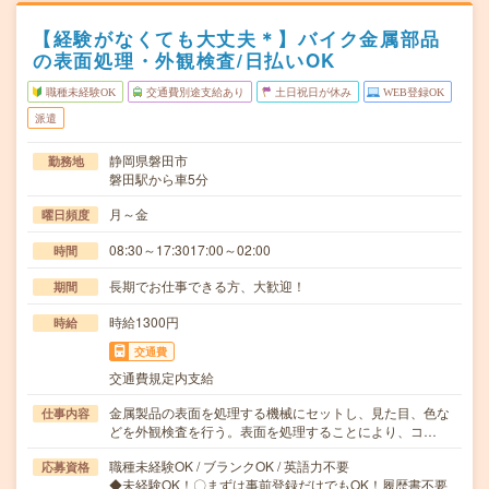
【経験がなくても大丈夫＊】バイク金属部品
の表面処理・外観検査/日払いOK
職種未経験OK
交通費別途支給あり
土日祝日が休み
WEB登録OK
派遣
静岡県磐田市
勤務地
磐田駅から車5分
月～金
曜日頻度
08:30～17:3017:00～02:00
時間
長期でお仕事できる方、大歓迎！
期間
時給1300円
時給
交通費
交通費規定内支給
金属製品の表面を処理する機械にセットし、見た目、色な
仕事内容
どを外観検査を行う。表面を処理することにより、コ…
職種未経験OK / ブランクOK / 英語力不要
応募資格
◆未経験OK！〇まずは事前登録だけでもOK！履歴書不要