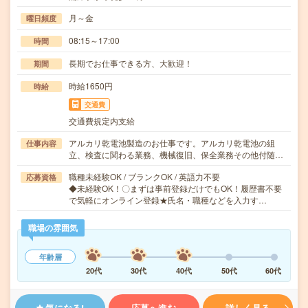
月～金
曜日頻度
08:15～17:00
時間
長期でお仕事できる方、大歓迎！
期間
時給1650円
時給
交通費
交通費規定内支給
アルカリ乾電池製造のお仕事です。アルカリ乾電池の組
仕事内容
立、検査に関わる業務、機械復旧、保全業務その他付随…
職種未経験OK / ブランクOK / 英語力不要
応募資格
◆未経験OK！〇まずは事前登録だけでもOK！履歴書不要
で気軽にオンライン登録★氏名・職種などを入力す…
職場の雰囲気
年齢層
20代
30代
40代
50代
60代
気になる!
応募へ進む
詳しく見る