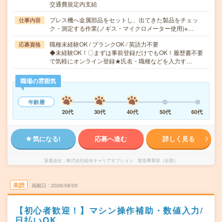
交通費規定内支給
プレス機へ金属部品をセットし、出てきた製品をチェッ
仕事内容
ク・測定する作業(ノギス・マイクロメーター使用)※…
職種未経験OK / ブランクOK / 英語力不要
応募資格
◆未経験OK！〇まずは事前登録だけでもOK！履歴書不要
で気軽にオンライン登録★氏名・職種などを入力す…
職場の雰囲気
年齢層
20代
30代
40代
50代
60代
気になる!
応募へ進む
詳しく見る
派遣会社
株式会社綜合キャリアオプション 製造事業部（全国）
未読
掲載日
2026/08/05
【初心者歓迎！】マシン操作補助・数値入力/
日払いOK