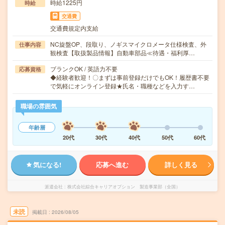
時給1225円
時給
交通費
交通費規定内支給
NC旋盤OP、段取り、ノギスマイクロメータ仕様検査、外
仕事内容
観検査【取扱製品情報】自動車部品≪待遇・福利厚…
ブランクOK / 英語力不要
応募資格
◆経験者歓迎！〇まずは事前登録だけでもOK！履歴書不要
で気軽にオンライン登録★氏名・職種などを入力す…
職場の雰囲気
年齢層
20代
30代
40代
50代
60代
気になる!
応募へ進む
詳しく見る
派遣会社
株式会社綜合キャリアオプション 製造事業部（全国）
未読
掲載日
2026/08/05