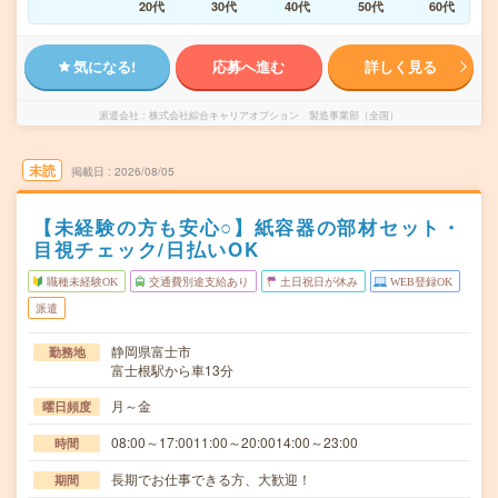
20代
30代
40代
50代
60代
気になる!
応募へ進む
詳しく見る
派遣会社
株式会社綜合キャリアオプション 製造事業部（全国）
未読
掲載日
2026/08/05
【未経験の方も安心○】紙容器の部材セット・
目視チェック/日払いOK
職種未経験OK
交通費別途支給あり
土日祝日が休み
WEB登録OK
派遣
静岡県富士市
勤務地
富士根駅から車13分
月～金
曜日頻度
08:00～17:0011:00～20:0014:00～23:00
時間
長期でお仕事できる方、大歓迎！
期間