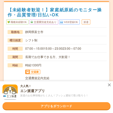
【未経験者歓迎！】家庭紙原紙のモニター操
作・品質管理/日払いOK
職種未経験OK
交通費別途支給あり
WEB登録OK
派遣
静岡県富士市
勤務地
シフト制
曜日頻度
07:00～15:0015:00～23:0023:00～07:00
時間
長期でお仕事できる方、大歓迎！
期間
時給1330円
時給
交通費
交通費規定内支給
家庭紙原紙機械操作(モニター操作管理・原紙品質管理)
大人気！
仕事内容
エン派遣アプリ
【取扱製品情報】家庭紙≪待遇・福利厚生≫・日払い…
派遣のお仕事情報がたくさん！プッシュ通知で受け取ろう！
職種未経験OK / ブランクOK / 英語力不要
応募資格
◆未経験OK！〇まずは事前登録だけでもOK！履歴書不要
アプリをダウンロード
で気軽にオンライン登録★氏名・職種などを入力す…