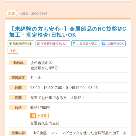
未読
掲載日
2026/08/05
【未経験の方も安心○】金属部品のNC旋盤MC
加工・測定検査/日払いOK
職種未経験OK
交通費別途支給あり
土日祝日が休み
WEB登録OK
派遣
浜松市浜名区
勤務地
金指駅から車5分
月～金
曜日頻度
08:00～16:5017:00～01:4519:00～03:45
時間
長期でお仕事できる方、大歓迎！
期間
時給1250円
時給
交通費
交通費規定内支給
・NC旋盤・マシニングセンタを使った金属部品の加工・材
仕事内容