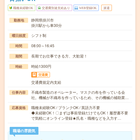
職種未経験OK
交通費別途支給あり
WEB登録OK
派遣
静岡県掛川市
勤務地
掛川駅から車30分
シフト制
曜日頻度
08:00～16:45
時間
長期でお仕事できる方、大歓迎！
期間
時給1300円
時給
交通費
交通費規定内支給
不織布製造のオペレーター。マスクの布を作っている会
仕事内容
社。機械が不織布を作っているため、その機械の補助業…
職種未経験OK / ブランクOK / 英語力不要
応募資格
◆未経験OK！〇まずは事前登録だけでもOK！履歴書不要
で気軽にオンライン登録★氏名・職種などを入力す…
職場の雰囲気