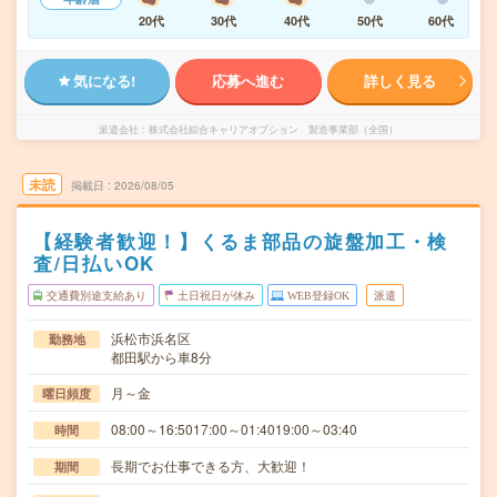
20代
30代
40代
50代
60代
気になる!
応募へ進む
詳しく見る
派遣会社
株式会社綜合キャリアオプション 製造事業部（全国）
未読
掲載日
2026/08/05
【経験者歓迎！】くるま部品の旋盤加工・検
査/日払いOK
交通費別途支給あり
土日祝日が休み
WEB登録OK
派遣
浜松市浜名区
勤務地
都田駅から車8分
月～金
曜日頻度
08:00～16:5017:00～01:4019:00～03:40
時間
長期でお仕事できる方、大歓迎！
期間