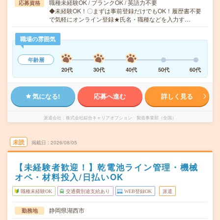
職種未経験OK / ブランクOK / 英語力不要
応募資格
◆未経験OK！〇まずは事前登録だけでもOK！履歴書不要
で気軽にオンライン登録★氏名・職種などを入力す…
職場の雰囲気
年齢層
20代
30代
40代
50代
60代
気になる!
応募へ進む
詳しく見る
派遣会社
株式会社綜合キャリアオプション 製造事業部（全国）
未読
掲載日
2026/08/05
【未経験者歓迎！】乾電池ライン管理・機械
オペ・材料投入/日払いOK
職種未経験OK
交通費別途支給あり
WEB登録OK
派遣
静岡県湖西市
勤務地