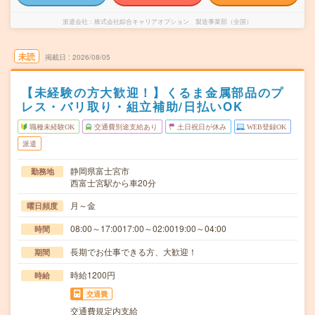
派遣会社
株式会社綜合キャリアオプション 製造事業部（全国）
未読
掲載日
2026/08/05
【未経験の方大歓迎！】くるま金属部品のプ
レス・バリ取り・組立補助/日払いOK
職種未経験OK
交通費別途支給あり
土日祝日が休み
WEB登録OK
派遣
静岡県富士宮市
勤務地
西富士宮駅から車20分
月～金
曜日頻度
08:00～17:0017:00～02:0019:00～04:00
時間
長期でお仕事できる方、大歓迎！
期間
時給1200円
時給
交通費
交通費規定内支給