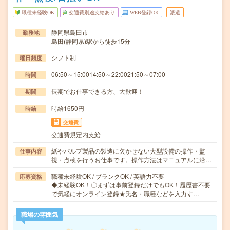
職種未経験OK
交通費別途支給あり
WEB登録OK
派遣
静岡県島田市
勤務地
島田(静岡県)駅から徒歩15分
シフト制
曜日頻度
06:50～15:0014:50～22:0021:50～07:00
時間
長期でお仕事できる方、大歓迎！
期間
時給1650円
時給
交通費
交通費規定内支給
紙やパルプ製品の製造に欠かせない大型設備の操作・監
仕事内容
視・点検を行うお仕事です。操作方法はマニュアルに沿…
職種未経験OK / ブランクOK / 英語力不要
応募資格
◆未経験OK！〇まずは事前登録だけでもOK！履歴書不要
で気軽にオンライン登録★氏名・職種などを入力す…
職場の雰囲気