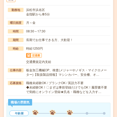
浜松市浜名区
勤務地
金指駅から車5分
月～金
曜日頻度
08:30～17:30
時間
長期でお仕事できる方、大歓迎！
期間
時給1250円
時給
交通費
交通費規定内支給
板金加工機械OP、検査(メジャーやノギス・マイクロメー
仕事内容
ター)【取扱製品情報】マシンカバー、安全柵、オ…
職種未経験OK / ブランクOK / 英語力不要
応募資格
◆未経験OK！〇まずは事前登録だけでもOK！履歴書不要
で気軽にオンライン登録★氏名・職種などを入力す…
職場の雰囲気
年齢層