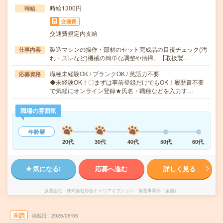
時給1300円
時給
交通費
交通費規定内支給
製造マシンの操作・部材のセット完成品の目視チェック(汚
仕事内容
れ・ズレなど)機械の簡単な調整や清掃。【取扱製…
職種未経験OK / ブランクOK / 英語力不要
応募資格
◆未経験OK！〇まずは事前登録だけでもOK！履歴書不要
で気軽にオンライン登録★氏名・職種などを入力す…
職場の雰囲気
年齢層
20代
30代
40代
50代
60代
気になる!
応募へ進む
詳しく見る
派遣会社
株式会社綜合キャリアオプション 製造事業部（全国）
未読
掲載日
2026/08/05