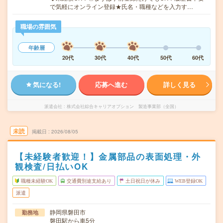
で気軽にオンライン登録★氏名・職種などを入力す…
職場の雰囲気
年齢層
20代
30代
40代
50代
60代
気になる!
応募へ進む
詳しく見る
派遣会社
株式会社綜合キャリアオプション 製造事業部（全国）
未読
掲載日
2026/08/05
【未経験者歓迎！】金属部品の表面処理・外
観検査/日払いOK
職種未経験OK
交通費別途支給あり
土日祝日が休み
WEB登録OK
派遣
静岡県磐田市
勤務地
磐田駅から車5分