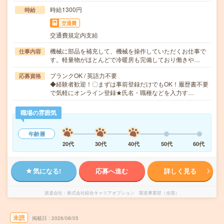
時給1300円
時給
交通費
交通費規定内支給
機械に部品を補充して、機械を操作していただくお仕事で
仕事内容
す。軽量物がほとんどで冷暖房も完備しており働きや…
ブランクOK / 英語力不要
応募資格
◆経験者歓迎！〇まずは事前登録だけでもOK！履歴書不要
で気軽にオンライン登録★氏名・職種などを入力す…
職場の雰囲気
年齢層
20代
30代
40代
50代
60代
気になる!
応募へ進む
詳しく見る
派遣会社
株式会社綜合キャリアオプション 製造事業部（全国）
未読
掲載日
2026/08/05