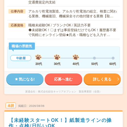
交通費規定内支給
アルカリ乾電池製造。アルカリ乾電池の組立、検査に関わ
仕事内容
る業務、機械復旧、機械保全その他付随する業務【取…
職種未経験OK / ブランクOK / 英語力不要
応募資格
◆未経験OK！〇まずは事前登録だけでもOK！履歴書不要
で気軽にオンライン登録★氏名・職種などを入力す…
職場の雰囲気
年齢層
20代
30代
40代
50代
60代
気になる!
応募へ進む
詳しく見る
派遣会社
株式会社綜合キャリアオプション 製造事業部（全国）
未読
掲載日
2026/08/06
【未経験スタートOK！】紙製造ラインの操
作・点検/日払いOK