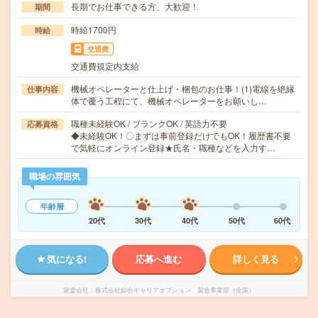
長期でお仕事できる方、大歓迎！
期間
時給1700円
時給
交通費
交通費規定内支給
機械オペレーターと仕上げ・梱包のお仕事！(1)電線を絶縁
仕事内容
体で覆う工程にて、機械オペレーターをお願いし…
職種未経験OK / ブランクOK / 英語力不要
応募資格
◆未経験OK！〇まずは事前登録だけでもOK！履歴書不要
で気軽にオンライン登録★氏名・職種などを入力す…
職場の雰囲気
年齢層
20代
30代
40代
50代
60代
気になる!
応募へ進む
詳しく見る
派遣会社
株式会社綜合キャリアオプション 製造事業部（全国）