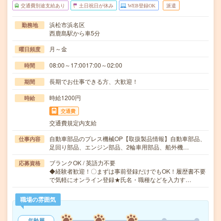
交通費別途支給あり
土日祝日が休み
WEB登録OK
派遣
浜松市浜名区
勤務地
西鹿島駅から車5分
月～金
曜日頻度
08:00～17:0017:00～02:00
時間
長期でお仕事できる方、大歓迎！
期間
時給1200円
時給
交通費
交通費規定内支給
自動車部品のプレス機械OP【取扱製品情報】自動車部品、
仕事内容
足回り部品、エンジン部品、2輪車用部品、船外機…
ブランクOK / 英語力不要
応募資格
◆経験者歓迎！〇まずは事前登録だけでもOK！履歴書不要
で気軽にオンライン登録★氏名・職種などを入力す…
職場の雰囲気
年齢層