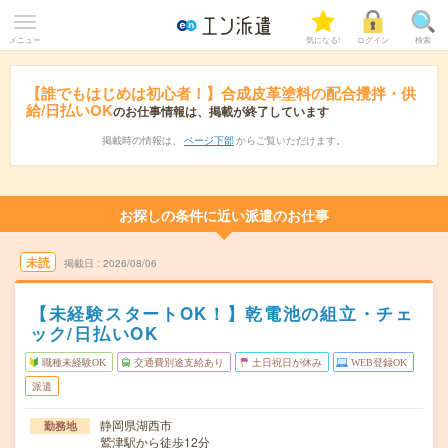
メニュー
気になる!
ログイン
検索
【誰でもはじめは初心者！】合成皮革塗料の配合攪拌・供
給/日払いOK
のお仕事情報は、掲載が終了しています
掲載時の情報は、
ページ下部
からご覧いただけます。
お探しの条件に近い派遣のお仕事
未読
掲載日
2026/08/06
【未経験スタートOK！】乾電池の組立・チェ
ック/日払いOK
職種未経験OK
交通費別途支給あり
土日祝日が休み
WEB登録OK
派遣
静岡県湖西市
勤務地
鷲津駅から徒歩12分