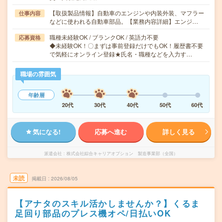
【取扱製品情報】自動車のエンジンや内装外装、マフラー
仕事内容
などに使われる自動車部品。【業務内容詳細】エンジ…
職種未経験OK / ブランクOK / 英語力不要
応募資格
◆未経験OK！〇まずは事前登録だけでもOK！履歴書不要
で気軽にオンライン登録★氏名・職種などを入力す…
職場の雰囲気
年齢層
20代
30代
40代
50代
60代
気になる!
応募へ進む
詳しく見る
派遣会社
株式会社綜合キャリアオプション 製造事業部（全国）
未読
掲載日
2026/08/05
【アナタのスキル活かしませんか？】くるま
足回り部品のプレス機オペ/日払いOK