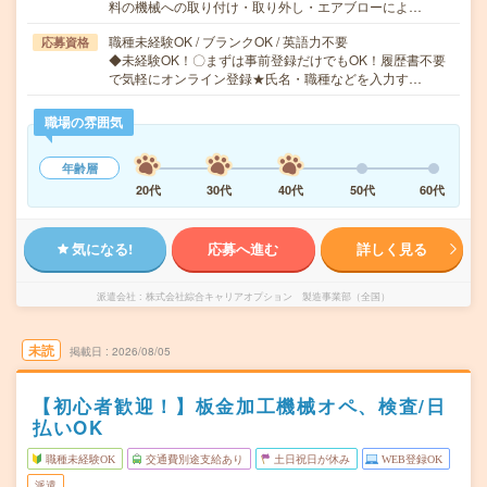
料の機械への取り付け・取り外し・エアブローによ…
職種未経験OK / ブランクOK / 英語力不要
応募資格
◆未経験OK！〇まずは事前登録だけでもOK！履歴書不要
で気軽にオンライン登録★氏名・職種などを入力す…
職場の雰囲気
年齢層
20代
30代
40代
50代
60代
気になる!
応募へ進む
詳しく見る
派遣会社
株式会社綜合キャリアオプション 製造事業部（全国）
未読
掲載日
2026/08/05
【初心者歓迎！】板金加工機械オペ、検査/日
払いOK
職種未経験OK
交通費別途支給あり
土日祝日が休み
WEB登録OK
派遣