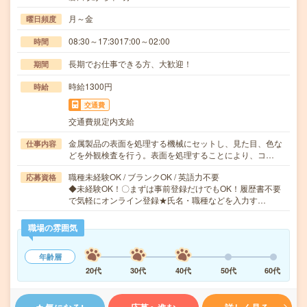
月～金
曜日頻度
08:30～17:3017:00～02:00
時間
長期でお仕事できる方、大歓迎！
期間
時給1300円
時給
交通費
交通費規定内支給
金属製品の表面を処理する機械にセットし、見た目、色な
仕事内容
どを外観検査を行う。表面を処理することにより、コ…
職種未経験OK / ブランクOK / 英語力不要
応募資格
◆未経験OK！〇まずは事前登録だけでもOK！履歴書不要
で気軽にオンライン登録★氏名・職種などを入力す…
職場の雰囲気
年齢層
20代
30代
40代
50代
60代