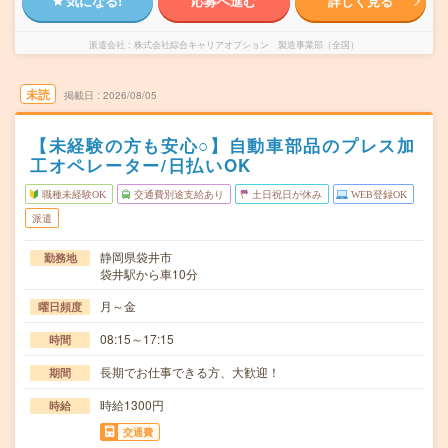
気になる!
応募へ進む
詳しく見る
派遣会社
株式会社綜合キャリアオプション 製造事業部（全国）
未読
掲載日
2026/08/05
【未経験の方も安心○】自動車部品のプレス加
工オペレーター/日払いOK
職種未経験OK
交通費別途支給あり
土日祝日が休み
WEB登録OK
派遣
静岡県袋井市
勤務地
袋井駅から車10分
月～金
曜日頻度
08:15～17:15
時間
長期でお仕事できる方、大歓迎！
期間
時給1300円
時給
交通費