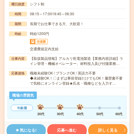
シフト制
曜日頻度
08:15～17:0019:45～06:30
時間
長期でお仕事できる方、大歓迎！
期間
時給1200円
時給
交通費
交通費規定内支給
【取扱製品情報】アルカリ乾電池製造【業務内容詳細】ラ
仕事内容
イン管理・機械オペレーター、材料投入及び付随業務…
職種未経験OK / ブランクOK / 英語力不要
応募資格
◆未経験OK！〇まずは事前登録だけでもOK！履歴書不要
で気軽にオンライン登録★氏名・職種などを入力す…
職場の雰囲気
年齢層
20代
30代
40代
50代
60代
気になる!
応募へ進む
詳しく見る