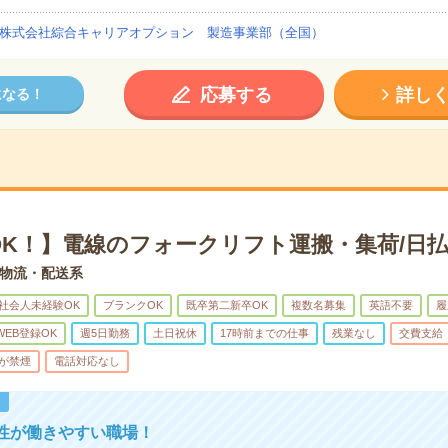
株式会社綜合キャリアオプション 製造事業部（全国）
応募する
詳し
になる！
OK！】電線のフォークリフト運搬・集荷/日払
物流・配送系
社会人未経験OK
ブランクOK
既卒第二新卒OK
複数名募集
英語不要
履
WEB登録OK
週5日勤務
土日祝休
17時前までの仕事
残業なし
交費支給
が禁煙
電話対応なし
！
性が働きやすい職場！