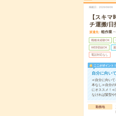
掲載日
2026/08/06
【スキマ
チ運搬/日
軽作業・
派遣先
職種未経験OK
WEB登録OK
週
電話対応なし
ここがポイント
自分に向い
≪自分に向いて
本なし≫自分の
にオススメ！≪
なければ髪型や
勤務地