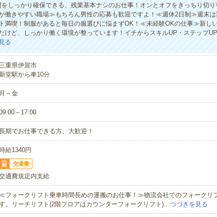
間をしっかり確保できる、残業基本ナシのお仕事！オンとオフをきっちり切り
が働きやすい職場≫もちろん男性の応募も歓迎ですよ！≪週休2日制≫週末は
ト満喫！制服があると毎日の服選びに悩まずOK！≪未経験OKの仕事≫新し
だけど、しっかり働く環境が整っています！イチからスキルUP・ステップU
見る
三重県伊賀市
新堂駅から車10分
月～金
09:00～17:00
長期でお仕事できる方、大歓迎！
時給1340円
交通費
交通費規定内支給
≪フォークリフト乗車時間長めの運搬のお仕事！≫物流会社でのフォークリ
す。リーチリフト(2階フロアはカウンターフォークリフト)…
つづきを見る