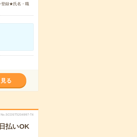
ン登録★氏名・職
く見る
No.SCOST5204997-T4
日払いOK