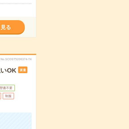
く見る
No.SCOST5206374-T4
いOK
派遣
歴書不要
制服