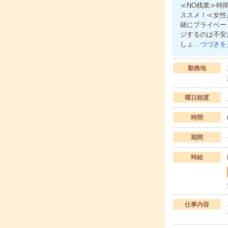
≪NO残業≫時
ススメ！≪女性
緒にプライベー
ジするのは不安
しょ…
つづきを
勤務地
曜日頻度
時間
期間
時給
仕事内容