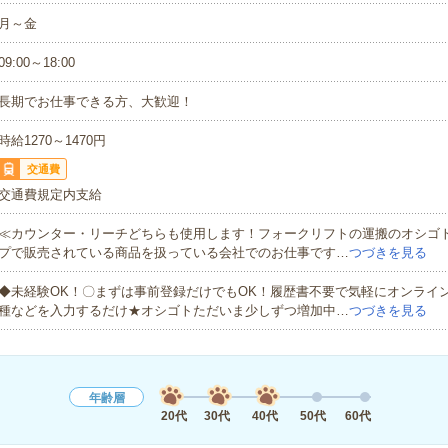
月～金
09:00～18:00
長期でお仕事できる方、大歓迎！
時給1270～1470円
交通費
交通費規定内支給
≪カウンター・リーチどちらも使用します！フォークリフトの運搬のオシゴト
プで販売されている商品を扱っている会社でのお仕事です…
つづきを見る
◆未経験OK！〇まずは事前登録だけでもOK！履歴書不要で気軽にオンライ
種などを入力するだけ★オシゴトただいま少しずつ増加中…
つづきを見る
年齢層
20代
30代
40代
50代
60代