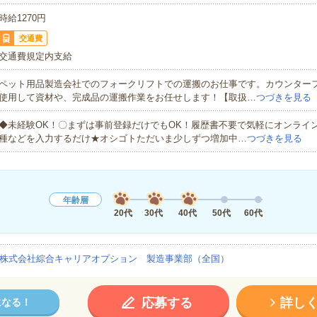
時給1270円
交通費
交通費規定内支給
ペット用品製造会社でのフォークリフトでの運搬のお仕事です。カウンター
使用して資材や、完成品の運搬作業をお任せします！【取扱…
つづきを見る
◆未経験OK！〇まずは事前登録だけでもOK！履歴書不要で気軽にオンライ
種などを入力するだけ★オシゴトただいま少しずつ増加中…
つづきを見る
年齢層
20代
30代
40代
50代
60代
株式会社綜合キャリアオプション 製造事業部（全国）
応募する
詳し
になる！