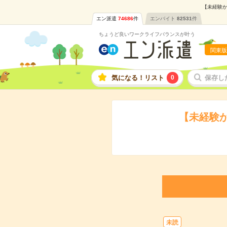
【未経験か
エン派遣
74686
件
エンバイト
82531
件
ちょうど良いワークライフバランスが叶う
関東版
気になる！リスト
0
保存し
【未経験
未読