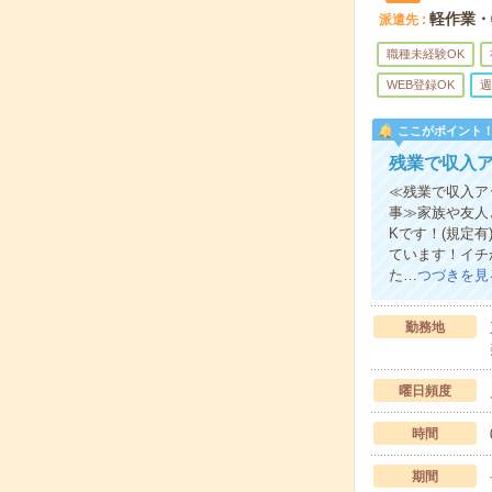
軽作業・
派遣先
職種未経験OK
WEB登録OK
週
ここがポイント
残業で収入
≪残業で収入ア
事≫家族や友人
Kです！(規定
ています！イチ
た…
つづきを見
勤務地
曜日頻度
時間
期間