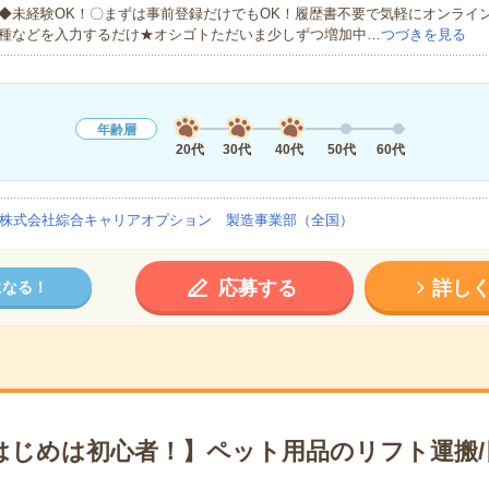
◆未経験OK！〇まずは事前登録だけでもOK！履歴書不要で気軽にオンライ
種などを入力するだけ★オシゴトただいま少しずつ増加中…
つづきを見る
年齢層
20代
30代
40代
50代
60代
株式会社綜合キャリアオプション 製造事業部（全国）
応募する
詳し
になる！
はじめは初心者！】ペット用品のリフト運搬/