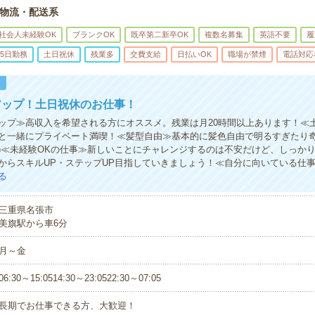
物流・配送系
社会人未経験OK
ブランクOK
既卒第二新卒OK
複数名募集
英語不要
履
5日勤務
土日祝休
残業多
交費支給
日払いOK
職場が禁煙
電話対応
！
アップ！土日祝休のお仕事！
ップ≫高収入を希望される方にオススメ。残業は月20時間以上あります！≪
と一緒にプライベート満喫！≪髪型自由≫基本的に髪色自由で明るすぎたり
有)≪未経験OKの仕事≫新しいことにチャレンジするのは不安だけど、しっか
からスキルUP・ステップUP目指していきましょう！≪自分に向いている仕
る
三重県名張市
美旗駅から車6分
月～金
06:30～15:0514:30～23:0522:30～07:05
長期でお仕事できる方、大歓迎！