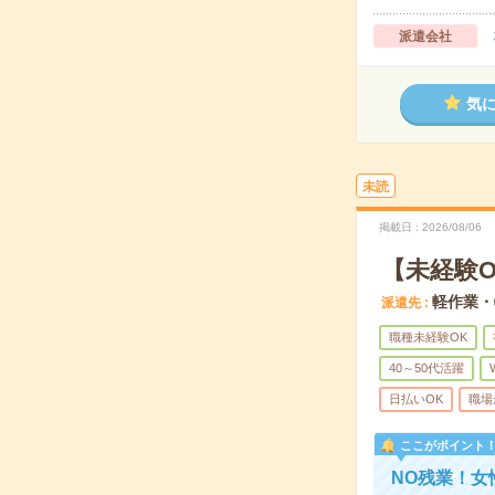
派遣会社
気
未読
掲載日
2026/08/06
【未経験
軽作業・
派遣先
職種未経験OK
40～50代活躍
日払いOK
職場
ここがポイント
NO残業！女