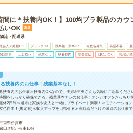
時間に＊扶養内OK！】100均プラ製品のカウ
払いOK
派遣
物流・配送系
社会人未経験OK
ブランクOK
既卒第二新卒OK
複数名募集
英語不要
履
5日勤務
土日祝休
残業なし
扶養控内
交費支給
日払いOK
職場が禁
！
てる扶養内のお仕事！残業基本なし！
る扶養内のお仕事≫扶養内OKなので、主婦&主夫さんも気軽にご応募くださ
時間をしっかり確保できる、残業基本ナシのお仕事！オンとオフをきっちり
週休2日制≫週末は家族や友人と一緒にプライベート満喫！≪モチベーション
髪色自由！(規定有)≪収入アップを目指せる≫高時給だらけの派遣のお仕事で
三重県伊賀市
猪田道駅から車10分