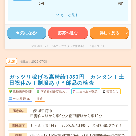
女性
男性
もっと見る
気になる!
応募へ進む
詳しく見る
派遣会社
パーソルテンプスタッフ株式会社 甲府オフィス
未読
掲載日
2026/07/31
ガッツリ稼げる高時給1350円！カンタン！土
日祝休み！制服あり＊部品の検査
職種未経験OK
交通費別途支給あり
土日祝日が休み
残業なし
WEB登録OK
派遣
山梨県甲府市
勤務地
甲斐住吉駅から車9分／南甲府駅から車12分
月～金（週5日） ※お休みの相談もしやすい環境です！
曜日頻度
09:00～17:15(実働7時間10分 休憩1時間05分)※短時間で
時間