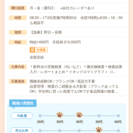
月～金（週5日） ※会社カレンダーあり
曜日頻度
08:30～17:00(実働7時間30分 休憩1時間)※9:00～16：00
時間
も相談可
【急募】即日～長期
期間
時給1400円 月収例 210,000円
時給
交通費
全額支給
＊飲料水の官能検査（匂いなど）＊微生物検査＊検査結果
仕事内容
入力・レポートまとめ＊イオンクロマトグラフィ（I…
職種未経験OK / ブランクOK / 英語力不要
応募資格
品質管理・検査のご経験ある方歓迎（ブランクあっても
OK）学生時に習った程度でもOKです食品関連の検査…
職場の雰囲気
年齢層
20代
30代
40代
50代
60代
男女比率