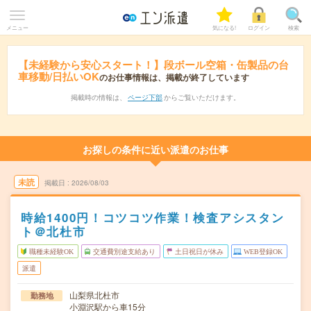
メニュー
気になる!
ログイン
検索
【未経験から安心スタート！】段ボール空箱・缶製品の台
車移動/日払いOK
のお仕事情報は、掲載が終了しています
掲載時の情報は、
ページ下部
からご覧いただけます。
お探しの条件に近い派遣のお仕事
未読
掲載日
2026/08/03
時給1400円！コツコツ作業！検査アシスタン
ト＠北杜市
職種未経験OK
交通費別途支給あり
土日祝日が休み
WEB登録OK
派遣
山梨県北杜市
勤務地
小淵沢駅から車15分