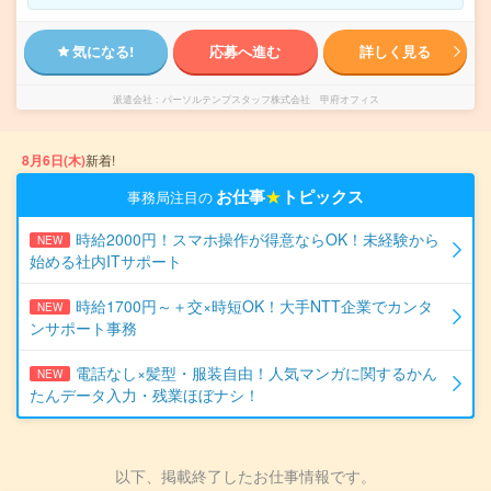
気になる!
応募へ進む
詳しく見る
派遣会社
パーソルテンプスタッフ株式会社 甲府オフィス
8月6日(木)
新着!
お仕事
★
トピックス
事務局注目の
時給2000円！スマホ操作が得意ならOK！未経験から
NEW
始める社内ITサポート
時給1700円～＋交×時短OK！大手NTT企業でカンタ
NEW
ンサポート事務
電話なし×髪型・服装自由！人気マンガに関するかん
NEW
たんデータ入力・残業ほぼナシ！
以下、掲載終了したお仕事情報です。