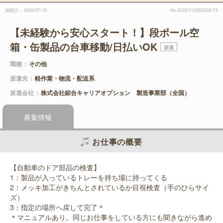
掲載日
2026/07/18
No.SGSIY15206208-T5
【未経験から安心スタート！】段ボール空
箱・缶製品の台車移動/日払いOK
派遣
職種
その他
派遣先
軽作業・物流・配送系
派遣会社
株式会社綜合キャリアオプション 製造事業部（全国）
募集情報
お仕事の概要
【自動車のドア部品の検査】
1：製品が入っているトレーを持ち場に持ってくる
2：メッキ加工がきちんとされているか目視検査（手のひらサイ
ズ）
3：指定の場所へ戻して完了＊
＊マニュアルあり。同じお仕事をしている方にも聞きながら進め