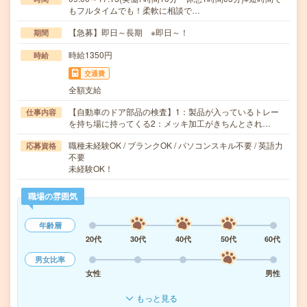
もフルタイムでも！柔軟に相談で…
【急募】即日～長期 ※即日～！
期間
時給1350円
時給
交通費
全額支給
【自動車のドア部品の検査】1：製品が入っているトレー
仕事内容
を持ち場に持ってくる2：メッキ加工がきちんとされ…
職種未経験OK / ブランクOK / パソコンスキル不要 / 英語力
応募資格
不要
未経験OK！
職場の雰囲気
年齢層
20代
30代
40代
50代
60代
男女比率
女性
男性
もっと見る